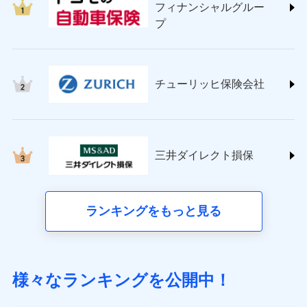
フィナンシャルグルー
(https://www.sompo-direct.co.jp/)
プ
チューリッヒ保険会社 (https://www.zurich.co.jp/)
東京海上日動火災保険株式会社
(https://www.tokiomarine-nichido.co.jp/)
日新火災海上保険株式会社
チューリッヒ保険会社
(https://www.nisshinfire.co.jp/)
ペット＆ファミリー損害保険株式会社
(https://www.petfamilyins.co.jp/)
三井住友海上火災保険株式会社 (https://www.ms-
ins.com/)
三井ダイレクト損保
三井ダイレクト損害保険株式会社
(https://www.mitsui-direct.co.jp/)
■生命保険
ランキングをもっと見る
アクサ生命保険株式会社（https://www.axa.co.jp/）
SBI生命保険株式会社（https://www.sbilife.co.jp/）
FWD生命保険株式会社（https://www.fwdlife.co.jp/）
ソニー生命保険株式会社
様々なランキングを公開中！
（https://www.sonylife.co.jp）
SOMPOひまわり生命保険株式会社