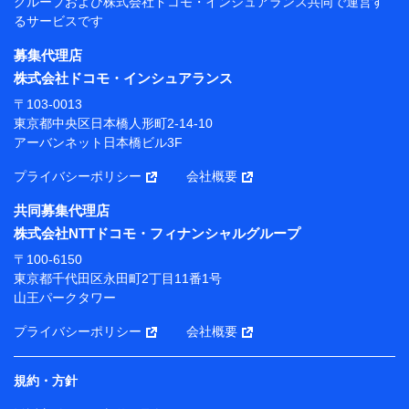
グループおよび
株式会社ドコモ・インシュアランス共同で
運営す
当社
るサービスです
株式会社NTTドコモ・フィナンシャルグループ
募集代理店
【利用目的】
株式会社ドコモ・インシュアランス
当社または株式会社NTTドコモ・フィナンシャルグルー
〒103-0013
プが提供する保険関連サービスにおけるユーザー登録受
東京都中央区日本橋人形町2-14-10
付および管理のため
アーバンネット日本橋ビル3F
当社または株式会社NTTドコモ・フィナンシャルグルー
プと取引のあるもしくは委託を受けている保険会社・提
プライバシーポリシー
会社概要
携会社の保険その他に関する情報を提供するため、また
維持管理等の委託業務遂行のため、またそれらに付帯、
共同募集代理店
関連する当社または株式会社NTTドコモ・フィナンシャ
株式会社NTTドコモ・フィナンシャルグループ
ルグループおよび提携会社のサービスを案内、提供する
ため
〒100-6150
（各サービスで取得したサービス利用履歴、ウェブサイ
東京都千代田区永田町2丁目11番1号
トの閲覧履歴、購買履歴、ご契約内容等のパーソナルデ
山王パークタワー
ータを分析して、お客さまの趣味・嗜好・傾向に応じた
サービス・商品等に関するご提案や広告の配信等を行う
プライバシーポリシー
会社概要
ことがあります。）
各種セミナーの開催のため
コンサルティングサービスの実施のため
規約・方針
アンケートやキャンペーン等の実施のため
上記に係る案内・手続き・管理等付帯業務を行うため