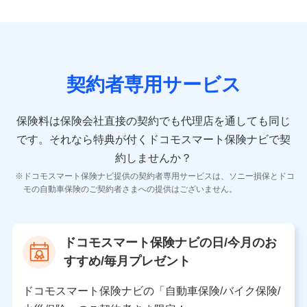
ンを提供した際のメール内容や送信履歴の情報及び保険
の更改案内等を提供した際のメール内容や送信履歴など
の情報）が含まれます。
保険契約情報
当社又は株式会社NTTドコモが取得し、又は保有する保
険契約に関する情報。例として、保険契約者及び被保険
契約者専用サービス
者の氏名、住所、生年月日、性別、保険契約者と被保険
者の関係、保険加入の目的、保険商品の内容、保険料、
保険料のお支払方法、車のメーカーや走行距離などの情
保険料は保険会社直接の契約でも代理店を通しても同じ
報、建物の構造や築年数などの情報、ペットの種類や年
齢などの情報などが含まれます。
です。
それなら特典が付くドコモスマート保険ナビで契
約しませんか？
【共同して利用する者の範囲】
ドコモスマート保険ナビ提供の契約者専用サービスは、ソニー損保とドコ
当社
モの自動車保険のご契約者さまへの提供はございません。
株式会社NTTドコモ
【利用する者の利用目的】
ドコモスマート保険ナビの日/今月のお
当社又は株式会社NTTドコモが提供する保険関連サービ
すすめ/毎月プレゼント
スにおけるユーザ登録受付および管理のため
当社又は株式会社NTTドコモと取引のあるもしくは委託
を受けている保険会社・提携会社の保険その他に関する
ドコモスマート保険ナビの「自動車保険/バイク保険/
情報を提供するため、また維持管理等の委託業務遂行の