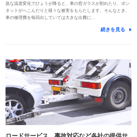
上記に係る連絡・手続き・管理等付帯業務を行うため
急な温度変化でひょうが降ると、車の窓ガラスが割れたり、ボン
ネットがへこんだりと様々な被害をもらたします。そんなとき、
5.通話録音にて取得する情報
車の修理費を毎回出していては大きな出費に…
電話対応の品質向上およびお問合せ内容の正確な把握のため
続きを見る
6.採用応募者の個人情報
採用選考および入社手続を実施するため
7.社員（従業者）の個人情報
人事･勤怠･健康・労務等の管理、給与支給、福利厚生・採用
退職関連処理等の各種手続きのため、当社と従業員または従
業員同士の連絡のため
8.取引先個人情報
取引先としての選定業務、営業情報の提供業務、契約締結手
続き業務、取引管理業務、およびこれらに準ずる業務の遂行
のため
ロードサービス、事故対応など各社の提供サ
9.お問い合わせ情報