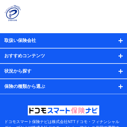
時又はユーザー登録受付時に提供いただいた情報（氏
名、住所、生年月日、性別、保険契約者と被保険者の関
係、保険加入の目的、保険商品の内容、保険料、保険料
のお支払方法、車のメーカーや走行距離などの情報、建
物の構造や築年数などの情報、ペットの種類や年齢な
ど）及びお客様との応対記録（お客様に提示した比較見
積の試算結果情報、メールマガジンを提供した際のメー
取扱い保険会社
ル内容や送信履歴の情報及び保険の更改案内等を提供し
た際のメール内容や送信履歴などの情報）が含まれま
す。
おすすめコンテンツ
保険契約情報
当社または株式会社NTTドコモ・フィナンシャルグルー
プが取得し、又は保有する保険契約に関する情報。例と
状況から探す
して、保険契約者及び被保険者の氏名、住所、生年月
日、性別、保険契約者と被保険者の関係、保険加入の目
的、保険商品の内容、保険料、保険料のお支払方法、車
保険の種類から選ぶ
のメーカーや走行距離などの情報、建物の構造や築年数
などの情報、ペットの種類や年齢などの情報などが含ま
れます。
提供当事者から受領当事者が個人データを取得する方法
電子的・電磁的方法等
【共同して利用する者の範囲】
ドコモスマート保険ナビは
株式会社NTTドコモ・フィナンシャル