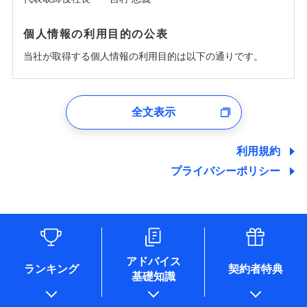
個人情報の利用目的の公表
当社が取得する個人情報の利用目的は以下の通りです。
1.見積請求受付時、資料請求受付時、ユーザー登録受
付時
全文表示
ユーザー登録受付および、管理のため
郵便、電話、およびＥメール等により、当社と取引のあるも
しくは委託を受けている保険会社・提携会社の保険その他に
利用規約
関する情報を提供し、金融商品等の契約を勧奨するため、ま
プライバシーポリシー
た維持管理等の委託業務遂行のため、またそれらに付帯、関
連する当社および提携会社のサービスを案内、提供するため
（なお、当社は複数の保険会社と取引があり、取得した個人
情報を取引のある他の保険会社の商品・サービスをご提案す
るために利用させていただくことがあります。）
各種セミナーの開催のため
コンサルティングサービスの実施のため
アドバイス
アンケートやキャンペーン等の実施のため
ランキング
契約者特典
基礎知識
上記に係る案内・手続き・管理等付帯業務を行うため
* 当社が委託を受けている保険会社の情報は、保険会社のホ