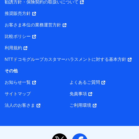
勧誘方針・保険契約の取扱いについて
【当該個人データの管理について責任を有する者の名称・住
推奨販売方針
所・代表者名】
お客さま本位の業務運営方針
当該個人データを取り扱う各共同利用者（詳細は次のとお
り）
比較ポリシー
東京都千代田区永田町2丁目11番1号 山王パークタワー
利用規約
株式会社NTTドコモ・フィナンシャルグループ 代表取締役
社長 廣井 孝史
NTTドコモグループカスタマーハラスメントに対する基本方針
東京都中央区日本橋人形町2-14-10 アーバンネット日本橋
その他
ビル 3F
お知らせ一覧
よくあるご質問
株式会社ドコモ・インシュアランス 代表取締役社長 吉
村 忠義
サイトマップ
免責事項
また当社は、オンライン面談による保険のご相談にあたっ
法人のお客さま
ご利用環境
て、以下の提携代理店とお客様の個人データを共同利用する
ことがあります。
1. 共同利用する個人データの項目