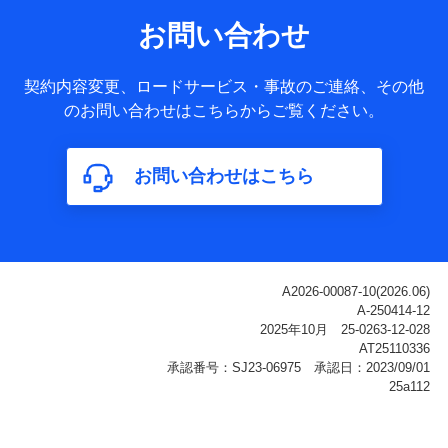
サービス提供等を通じて取得した、以下の情報などの個人デ
お問い合わせ
ータ
基本情報
契約内容変更、ロードサービス・事故のご連絡、その他
氏名、電話番号、メールアドレス、お客さまの識別子、
のお問い合わせはこちらからご覧ください。
属性、連絡先、dポイントサービスのご利用に関する情
報。例として、dポイントカード番号、性別、年齢、家族
構成、住所、dポイント残高、dポイント利用履歴などが
お問い合わせはこちら
含まれます。
利用情報
当社または株式会社NTTドコモ・フィナンシャルグルー
プが提供する各種サービスなどのご契約・ご利用などに
関する情報。例として、当社または株式会社NTTドコ
モ・フィナンシャルグループが提供する各種サービスの
ご契約状態・ご利用履歴インターネット利用時の行動に
関する情報、アプリケーション利用時の行動に関する情
報、購入されたサービスや商品の名称・購入場所・決済
に関する情報、アンケートの回答に関する情報などが含
まれます。
保険関連サービス情報
当社または株式会社NTTドコモ・フィナンシャルグルー
プが提供する保険関連サービスに関して取得し、又は保
有する情報。例として、見積請求受付時、資料請求受付