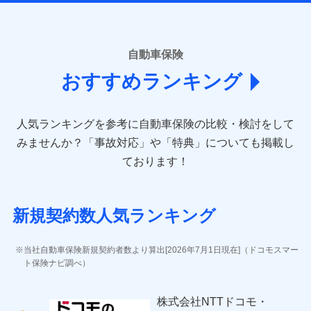
ームページに掲載しておりますので、ご確認ください。
■損害保険
あいおいニッセイ同和損害保険株式会社
自動車保険
(https://www.aioinissaydowa.co.jp/)
おすすめランキング
アクサ損害保険株式会社 (https://www.axa-
direct.co.jp/)
アニコム損害保険株式会社 (https://www.anicom-
人気ランキングを参考に自動車保険の比較・検討をして
sompo.co.jp/)
東京海上ダイレクト損害保険株式会社 (https://www.e-
みませんか？
「事故対応」や「特典」についても掲載し
design.net/)
ております！
AIG損害保険株式会社 (https://www.aig.co.jp/sonpo)
ＳＢＩ損害保険株式会社
(https://www.sbisonpo.co.jp/)
新規契約数人気ランキング
ジェイアイ傷害火災保険株式会社
(https://www.jihoken.co.jp/)
ソニー損害保険株式会社
当社自動車保険新規契約者数より算出[2026年7月1日現在]（ドコモスマー
(https://www.sonysonpo.co.jp/)
ト保険ナビ調べ）
損害保険ジャパン株式会社 (https://www.sompo-
japan.co.jp/)
株式会社NTTドコモ・
ＳＯＭＰＯダイレクト損害保険株式会社