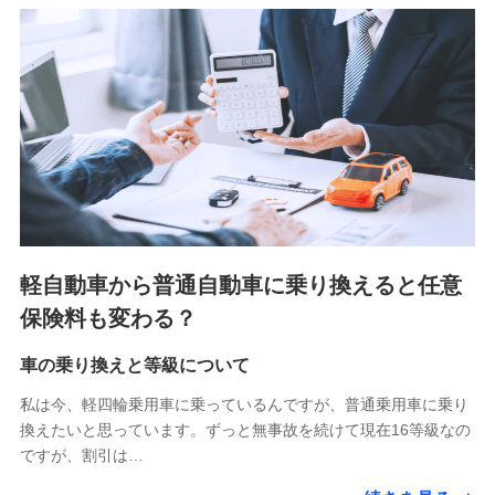
（https://www.medicarelife.com/）
■少額短期保険
株式会社アシロ少額短期保険 (https://kailash.co.jp/)
SBIいきいき少額短期保険会社 (https://www.i-
sedai.com/)
SBIペット少額短期保険株式会社 (https://www.sbipet-
ssi.co.jp/)
SBIリスタ少額短期保険会社
(https://www.jishin.co.jp/)
スマートプラス少額短期保険株式会社
（https://www.smartplus-insurance.com/）
軽自動車から普通自動車に乗り換えると任意
チューリッヒ少額短期保険株式会社
保険料も変わる？
(https://www.zurichssi.co.jp/)
Tokio Marine X少額短期保険株式会社
(https://www.tokiomarine-x.co.jp/)
車の乗り換えと等級について
ペットメディカルサポート株式会社
私は今、軽四輪乗用車に乗っているんですが、普通乗用車に乗り
(https://pshoken.co.jp/)
換えたいと思っています。ずっと無事故を続けて現在16等級なの
リトルファミリー少額短期保険株式会社
ですが、割引は…
(https://www.littlefamily-ssi.com/)