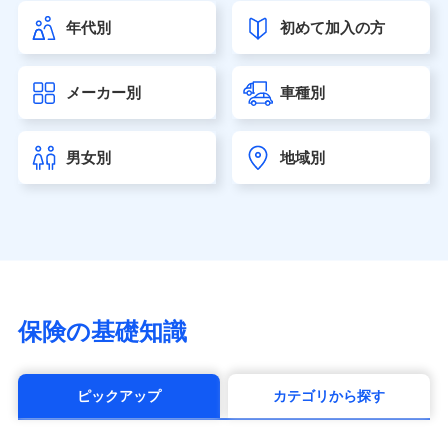
（https://www.himawari-life.co.jp/）
年代別
初めて加入の方
第一ネオ生命保険株式会社（https://neofirst.co.jp/）
大樹生命保険株式会社（https://www.taiju-life.co.jp）
太陽生命保険株式会社（https://www.taiyo-
メーカー別
車種別
seimei.co.jp）
チューリッヒ生命保険株式会社
（https://www.zurichlife.co.jp/）
男女別
地域別
東京海上日動あんしん生命保険株式会社
（https://www.tmn-anshin.co.jp/）
なないろ生命保険株式会社
（https://www.nanairolife.co.jp/）
日本生命保険相互会社（https://www.nissay.co.jp）
はなさく生命保険株式会社
（https://www.life8739.co.jp/）
マニュライフ生命保険株式会社
保険の基礎知識
（https://www.manulife.co.jp/）
三井住友海上あいおい生命保険株式会社
（https://www.msa-life.co.jp/）
ピックアップ
カテゴリから探す
メットライフ生命株式会社(https://www.metlife.co.jp/)
メディケア生命保険株式会社