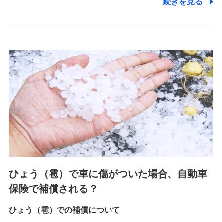
続きを見る
2.共同募集を行う代理店から受領する個人情報
郵便、電話、およびＥメール等により、当社と取引のあるも
しくは委託を受けている保険会社・提携会社の保険その他に
関する情報を提供し、金融商品等の契約を勧奨するため、ま
た維持管理等の委託業務遂行のため、またそれらに付帯、関
連する当社および提携会社のサービスを案内、提供するため
（なお、当社は複数の保険会社と取引があり、取得した個人
情報を取引のある他の保険会社の商品・サービスをご提案す
るために利用させていただくことがあります。）
上記に係る連絡・手続き・管理等付帯業務を行うため
3.セミナー募集サイトから取得した個人情報
各種セミナーの案内、開催のため
上記に係る連絡・手続き・管理等付帯業務を行うため
4.家族・友達紹介にて取得した個人情報
ひょう（雹）で車に傷がついた場合、自動車
被紹介者への連絡、及び当社と取引のあるもしくは委託を受
保険で補償される？
けている保険会社・提携会社の保険その他に関する情報を提
供し、金融商品等の契約を勧奨するため
ひょう（雹）での補償について
アンケートやキャンペーン等の実施のため