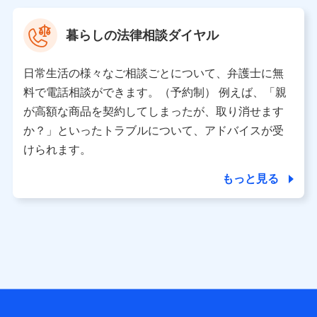
村 忠義
暮らしの法律相談ダイヤル
※ 当社および株式会社NTTドコモは、お客さまの情報を利
用させていただくにあたっては、「NTTドコモ パーソナル
日常生活の様々なご相談ごとについて、弁護士に無
データ憲章」に定める行動原則を順守します 。
※ パーソナルデータダッシュボードの「第三者提供の管
料で電話相談ができます。（予約制） 例えば、「親
理」の設定状態にかかわらず、共同利用する場合がありま
が高額な商品を契約してしまったが、取り消せます
す。
か？」といったトラブルについて、アドバイスが受
※ dポイントクラブ会員ではないお客さま（2019年12月11
けられます。
日以降、一度もdポイントクラブ会員であったことがないお
客さまに限る）に関する、2019年12月10日以前に取得した
もっと見る
個人データは、こちら の利用目的の範囲内に限って共同利
用します。
当社は株式会社NTTドコモ・フィナンシャルグループ
との間で、以下のとおり個人データを共同利用しま
す。
【共同して利用される利用データの項目】
当社または株式会社NTTドコモ・フィナンシャルグループが