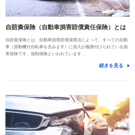
個人情報の第三者提供について
当社ではご本人の同意がある場合または法令に基づく場合を
自賠責保険（自動車損害賠償責任保険）とは
除き、第三者に提供いたしません。
自賠責保険とは、自動車損害賠償保障法によって、すべての自動
業務の委託
車（原動機付自転車を含みます）に加入が義務付けられている損
当社は利用目的の達成に必要な範囲内において個人情報の取
害保険です。強制保険といわれています…
り扱いの全部または一部を委託する場合があります。
続きを見る
個人データの共同利用
当社は株式会社NTTドコモとの間で、以下のとおり個
人データを共同利用します。
【共同して利用される利用データの項目】
当社又は株式会社NTTドコモがサービス提供等を通じて取得
した、以下の情報などの個人データ
基本情報