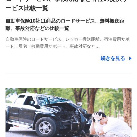
各種お問い合わせに対応するため
ービス比較一覧
自動車保険10社11商品のロードサービス、無料搬送距
10.受託業務の 個人情報
離、事故対応などの比較一覧
受託業務の遂行およびこれらに準ずる業務の遂行のため
自動車保険のロードサービス、レッカー搬送距離、宿泊費用サポ
11.マイカー通勤管理クラウド並びに法人向けASPサー
ート、帰宅・移動費用サポート、事故対応など…
ビスに関してのお問い合わせ情報
続きを見る
各種お問い合わせに対応するため
当社のサービスに関する情報提供や、皆様に有用なお知らせ
をお送りするため
アンケートの送付のため
当社のサービスや媒体の運営改善に必要なデータを解析し、
分析するため
当社の対応品質向上やお問い合わせ内容の正確な把握のため
個人情報保護管理者の職名、連絡先
株式会社ドコモ・インシュアランス 営業部長
〒103-0013 東京都中央区日本橋人形町2-14-10 アーバン
ネット日本橋ビル 3F
株式会社ドコモ・インシュアランス