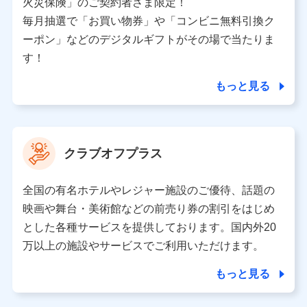
火災保険」のご契約者さま限定！
ため、またそれらに付帯、関連する当社、株式会社NTT
ドコモおよび提携会社のサービスを案内、提供するため
毎月抽選で「お買い物券」や「コンビニ無料引換ク
（各サービスで取得したサービス利用履歴、ウェブサイ
ーポン」などのデジタルギフトがその場で当たりま
トの閲覧履歴、購買履歴、ご契約内容等のパーソナルデ
ータを分析して、お客さまの趣味・嗜好・傾向に応じた
す！
サービス・商品等に関するご提案や広告の配信等を行う
ことがあります。）
もっと見る
各種セミナーの開催のため
コンサルティングサービスの実施のため
アンケートやキャンペーン等の実施のため
上記に係る案内・手続き・管理等付帯業務を行うため
クラブオフプラス
【当該個人データの管理について責任を有する者の名称・住
所・代表者名】
全国の有名ホテルやレジャー施設のご優待、話題の
当該個人データを取り扱う各共同利用者（詳細は次のとお
映画や舞台・美術館などの前売り券の割引をはじめ
り）
とした各種サービスを提供しております。国内外20
東京都千代田区永田町2丁目11番1号 山王パークタワー
万以上の施設やサービスでご利用いただけます。
株式会社NTTドコモ 代表取締役社長 前田 義晃
もっと見る
東京都中央区日本橋人形町2-14-10 アーバンネット日本橋
ビル 3F
株式会社ドコモ・インシュアランス 代表取締役社長 吉