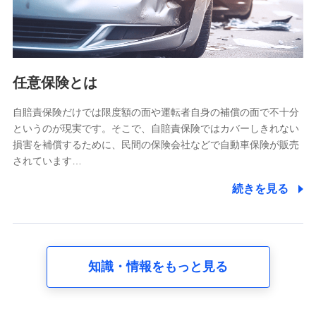
氏名、電話番号、メールアドレス、お客さまの識別子、
属性、連絡先、dポイントサービスのご利用に関する情
報。例として、dポイントカード番号、性別、年齢、家族
構成、住所、dポイント残高、dポイント利用履歴などが
含まれます。
利用情報
任意保険とは
当社又は株式会社NTTドコモが提供する各種サービスな
どのご契約・ご利用などに関する情報。例として、当社
又は株式会社NTTドコモが提供する各種サービスのご契
自賠責保険だけでは限度額の面や運転者自身の補償の面で不十分
約状態・ご利用履歴インターネット利用時の行動に関す
というのが現実です。そこで、自賠責保険ではカバーしきれない
る情報、アプリケーション利用時の行動に関する情報、
損害を補償するために、民間の保険会社などで自動車保険が販売
購入されたサービスや商品の名称・購入場所・決済に関
されています…
する情報、アンケートの回答に関する情報などが含まれ
ます。
続きを見る
保険関連サービス情報
当社又は株式会社NTTドコモが提供する保険関連サービ
スに関して取得し、又は保有する情報。例として、見積
請求受付時、資料請求受付時又はユーザー登録受付時に
提供いただいた情報（氏名、住所、生年月日、性別、保
険契約者と被保険者の関係、保険加入の目的、保険商品
知識・情報をもっと見る
の内容、保険料、保険料のお支払方法、車のメーカーや
走行距離などの情報、建物の構造や築年数などの情報、
ペットの種類や年齢など）及びお客様との応対記録 （お
客様に提示した比較見積の試算結果情報、メールマガジ