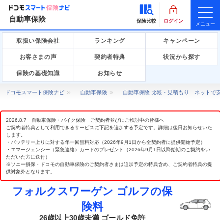
自動車保険
保険比較
ログイン
メニュー
取扱い保険会社
ランキング
キャンペーン
お客さまの声
契約者特典
状況から探す
保険の基礎知識
お知らせ
ドコモスマート保険ナビ
自動車保険
自動車保険 比較・見積もり ネットで
2026.8.7 自動車保険・バイク保険 ご契約者並びにご検討中の皆様へ
ご契約者特典として利用できるサービスに下記を追加する予定です。詳細は後日お知らせいた
します。
・バッテリー上りに対する年一回無料対応（2026年9月1日から全契約者に提供開始予定）
・エマージェンシー（緊急連絡）カードのプレゼント（2026年9月1日以降始期のご契約をい
ただいた方に送付）
※ソニー損保・ドコモの自動車保険のご契約者さまは追加予定の特典含め、ご契約者特典の提
供対象外となります。
フォルクスワーゲン ゴルフの保
険料
26歳以上30歳未満 ゴールド免許