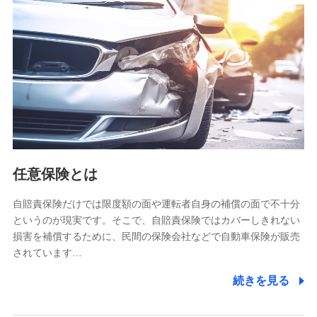
【共同して利用される利用データの項目】
当社又は株式会社NTTドコモがサービス提供等を通じて取得
した、以下の情報などの個人データ
基本情報
氏名、電話番号、メールアドレス、お客さまの識別子、
属性、連絡先、dポイントサービスのご利用に関する情
報。例として、dポイントカード番号、性別、年齢、家族
構成、住所、dポイント残高、dポイント利用履歴などが
含まれます。
利用情報
任意保険とは
当社又は株式会社NTTドコモが提供する各種サービスな
どのご契約・ご利用などに関する情報。例として、当社
又は株式会社NTTドコモが提供する各種サービスのご契
自賠責保険だけでは限度額の面や運転者自身の補償の面で不十分
約状態・ご利用履歴インターネット利用時の行動に関す
というのが現実です。そこで、自賠責保険ではカバーしきれない
る情報、アプリケーション利用時の行動に関する情報、
損害を補償するために、民間の保険会社などで自動車保険が販売
購入されたサービスや商品の名称・購入場所・決済に関
されています…
する情報、アンケートの回答に関する情報などが含まれ
ます。
続きを見る
保険関連サービス情報
当社又は株式会社NTTドコモが提供する保険関連サービ
スに関して取得し、又は保有する情報。例として、見積