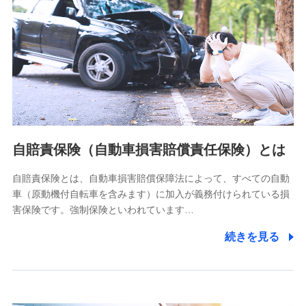
個人情報保護管理者の職名、連絡先
株式会社ドコモ・インシュアランス 営業部長
〒103-0013 東京都中央区日本橋人形町2-14-10 アーバン
ネット日本橋ビル 3F
株式会社ドコモ・インシュアランス
個人情報の第三者提供について
当社ではご本人の同意がある場合または法令に基づく場合を
自賠責保険（自動車損害賠償責任保険）とは
除き、第三者に提供いたしません。
自賠責保険とは、自動車損害賠償保障法によって、すべての自動
業務の委託
車（原動機付自転車を含みます）に加入が義務付けられている損
当社は利用目的の達成に必要な範囲内において個人情報の取
害保険です。強制保険といわれています…
り扱いの全部または一部を委託する場合があります。
続きを見る
個人データの共同利用
当社は株式会社NTTドコモとの間で、以下のとおり個
人データを共同利用します。