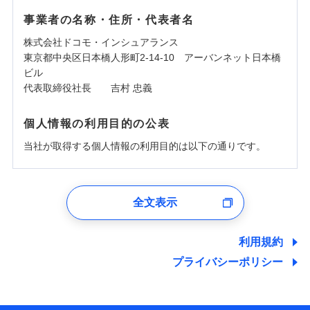
事業者の名称・住所・代表者名
株式会社ドコモ・インシュアランス
東京都中央区日本橋人形町2-14-10 アーバンネット日本橋
ビル
代表取締役社長 吉村 忠義
個人情報の利用目的の公表
当社が取得する個人情報の利用目的は以下の通りです。
1.見積請求受付時、資料請求受付時、ユーザー登録受
付時
全文表示
ユーザー登録受付および、管理のため
郵便、電話、およびＥメール等により、当社と取引のあるも
しくは委託を受けている保険会社・提携会社の保険その他に
利用規約
関する情報を提供し、金融商品等の契約を勧奨するため、ま
プライバシーポリシー
た維持管理等の委託業務遂行のため、またそれらに付帯、関
連する当社および提携会社のサービスを案内、提供するため
（なお、当社は複数の保険会社と取引があり、取得した個人
情報を取引のある他の保険会社の商品・サービスをご提案す