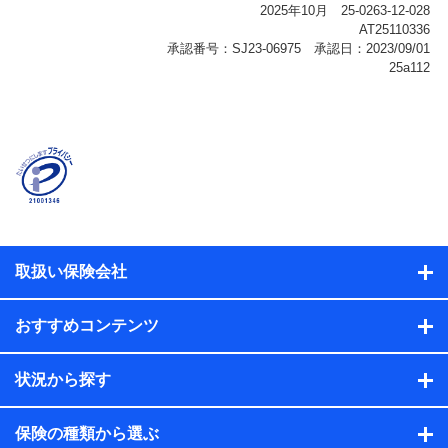
報、購入されたサービスや商品の名称・購入場所・決済
に関する情報、アンケートの回答に関する情報などが含
まれます。
保険関連サービス情報
当社または株式会社NTTドコモ・フィナンシャルグルー
プが提供する保険関連サービスに関して取得し、又は保
有する情報。例として、見積請求受付時、資料請求受付
時又はユーザー登録受付時に提供いただいた情報（氏
名、住所、生年月日、性別、保険契約者と被保険者の関
係、保険加入の目的、保険商品の内容、保険料、保険料
のお支払方法、車のメーカーや走行距離などの情報、建
物の構造や築年数などの情報、ペットの種類や年齢な
ど）及びお客様との応対記録（お客様に提示した比較見
積の試算結果情報、メールマガジンを提供した際のメー
取扱い保険会社
ル内容や送信履歴の情報及び保険の更改案内等を提供し
た際のメール内容や送信履歴などの情報）が含まれま
す。
おすすめコンテンツ
保険契約情報
当社または株式会社NTTドコモ・フィナンシャルグルー
プが取得し、又は保有する保険契約に関する情報。例と
状況から探す
して、保険契約者及び被保険者の氏名、住所、生年月
日、性別、保険契約者と被保険者の関係、保険加入の目
的、保険商品の内容、保険料、保険料のお支払方法、車
保険の種類から選ぶ
のメーカーや走行距離などの情報、建物の構造や築年数