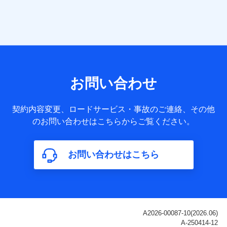
当社は株式会社NTTドコモ・フィナンシャルグループ
との間で、以下のとおり個人データを共同利用しま
す。
【共同して利用される利用データの項目】
当社または株式会社NTTドコモ・フィナンシャルグループが
サービス提供等を通じて取得した、以下の情報などの個人デ
お問い合わせ
ータ
基本情報
契約内容変更、ロードサービス・事故のご連絡、その他
氏名、電話番号、メールアドレス、お客さまの識別子、
のお問い合わせはこちらからご覧ください。
属性、連絡先、dポイントサービスのご利用に関する情
報。例として、dポイントカード番号、性別、年齢、家族
構成、住所、dポイント残高、dポイント利用履歴などが
お問い合わせはこちら
含まれます。
利用情報
当社または株式会社NTTドコモ・フィナンシャルグルー
プが提供する各種サービスなどのご契約・ご利用などに
関する情報。例として、当社または株式会社NTTドコ
モ・フィナンシャルグループが提供する各種サービスの
ご契約状態・ご利用履歴インターネット利用時の行動に
関する情報、アプリケーション利用時の行動に関する情