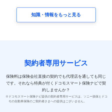
請求受付時、資料請求受付時又はユーザー登録受付時に
提供いただいた情報（氏名、住所、生年月日、性別、保
険契約者と被保険者の関係、保険加入の目的、保険商品
知識・情報をもっと見る
の内容、保険料、保険料のお支払方法、車のメーカーや
走行距離などの情報、建物の構造や築年数などの情報、
ペットの種類や年齢など）及びお客様との応対記録 （お
客様に提示した比較見積の試算結果情報、メールマガジ
ンを提供した際のメール内容や送信履歴の情報及び保険
の更改案内等を提供した際のメール内容や送信履歴など
の情報）が含まれます。
保険契約情報
当社又は株式会社NTTドコモが取得し、又は保有する保
険契約に関する情報。例として、保険契約者及び被保険
契約者専用サービス
者の氏名、住所、生年月日、性別、保険契約者と被保険
者の関係、保険加入の目的、保険商品の内容、保険料、
保険料のお支払方法、車のメーカーや走行距離などの情
保険料は保険会社直接の契約でも代理店を通しても同じ
報、建物の構造や築年数などの情報、ペットの種類や年
齢などの情報などが含まれます。
です。
それなら特典が付くドコモスマート保険ナビで契
約しませんか？
【共同して利用する者の範囲】
ドコモスマート保険ナビ提供の契約者専用サービスは、ソニー損保とドコ
当社
モの自動車保険のご契約者さまへの提供はございません。
株式会社NTTドコモ