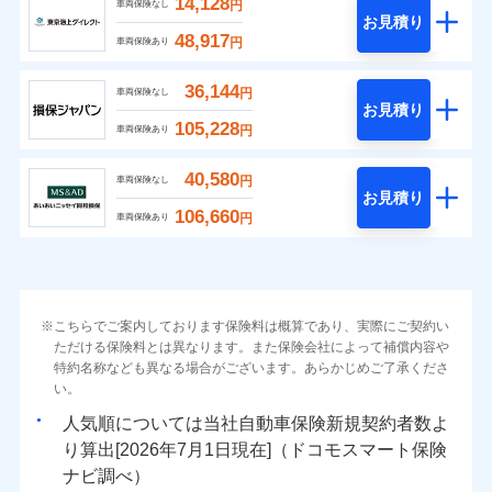
14,128
円
車両保険なし
お見積り
48,917
円
車両保険あり
36,144
円
車両保険なし
お見積り
105,228
円
車両保険あり
40,580
円
車両保険なし
お見積り
106,660
円
車両保険あり
こちらでご案内しております保険料は概算であり、実際にご契約い
ただける保険料とは異なります。また保険会社によって補償内容や
特約名称なども異なる場合がございます。あらかじめご了承くださ
い。
人気順については当社
新規契約者数よ
り算出[
年
月
日現在]（ドコモスマート保険
ナビ調べ）