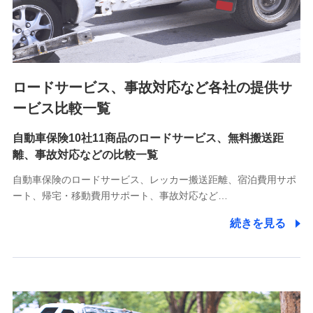
8.取引先個人情報
取引先としての選定業務、営業情報の提供業務、契約締結手
続き業務、取引管理業務、およびこれらに準ずる業務の遂行
のため
ロードサービス、事故対応など各社の提供サ
9.お問い合わせ情報
各種お問い合わせに対応するため
ービス比較一覧
自動車保険10社11商品のロードサービス、無料搬送距
10.受託業務の 個人情報
離、事故対応などの比較一覧
受託業務の遂行およびこれらに準ずる業務の遂行のため
自動車保険のロードサービス、レッカー搬送距離、宿泊費用サポ
11.マイカー通勤管理クラウド並びに法人向けASPサー
ート、帰宅・移動費用サポート、事故対応など…
ビスに関してのお問い合わせ情報
続きを見る
各種お問い合わせに対応するため
当社のサービスに関する情報提供や、皆様に有用なお知らせ
をお送りするため
アンケートの送付のため
当社のサービスや媒体の運営改善に必要なデータを解析し、
分析するため
当社の対応品質向上やお問い合わせ内容の正確な把握のため