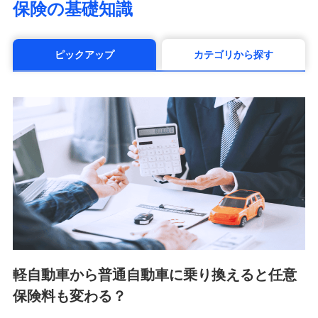
保険の基礎知識
（https://www.manulife.co.jp/）
三井住友海上あいおい生命保険株式会社
（https://www.msa-life.co.jp/）
ピックアップ
カテゴリから探す
メットライフ生命株式会社(https://www.metlife.co.jp/)
メディケア生命保険株式会社
（https://www.medicarelife.com/）
■少額短期保険
株式会社アシロ少額短期保険 (https://kailash.co.jp/)
SBIいきいき少額短期保険会社 (https://www.i-
sedai.com/)
SBIペット少額短期保険株式会社 (https://www.sbipet-
ssi.co.jp/)
SBIリスタ少額短期保険会社
(https://www.jishin.co.jp/)
スマートプラス少額短期保険株式会社
（https://www.smartplus-insurance.com/）
軽自動車から普通自動車に乗り換えると任意
チューリッヒ少額短期保険株式会社
保険料も変わる？
(https://www.zurichssi.co.jp/)
Tokio Marine X少額短期保険株式会社