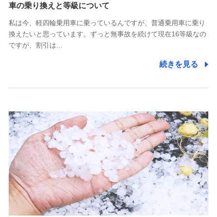
(https://www.tokiomarine-x.co.jp/)
車の乗り換えと等級について
ペットメディカルサポート株式会社
私は今、軽四輪乗用車に乗っているんですが、普通乗用車に乗り
(https://pshoken.co.jp/)
換えたいと思っています。ずっと無事故を続けて現在16等級なの
リトルファミリー少額短期保険株式会社
ですが、割引は…
(https://www.littlefamily-ssi.com/)
続きを見る
2.共同募集を行う代理店から受領する個人情報
郵便、電話、およびＥメール等により、当社と取引のあるも
しくは委託を受けている保険会社・提携会社の保険その他に
関する情報を提供し、金融商品等の契約を勧奨するため、ま
た維持管理等の委託業務遂行のため、またそれらに付帯、関
連する当社および提携会社のサービスを案内、提供するため
（なお、当社は複数の保険会社と取引があり、取得した個人
情報を取引のある他の保険会社の商品・サービスをご提案す
るために利用させていただくことがあります。）
上記に係る連絡・手続き・管理等付帯業務を行うため
3.セミナー募集サイトから取得した個人情報
各種セミナーの案内、開催のため
上記に係る連絡・手続き・管理等付帯業務を行うため