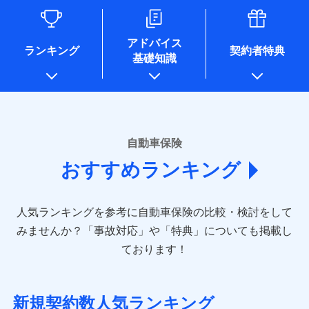
るために利用させていただくことがあります。）
各種セミナーの開催のため
コンサルティングサービスの実施のため
アドバイス
アンケートやキャンペーン等の実施のため
ランキング
契約者特典
基礎知識
上記に係る案内・手続き・管理等付帯業務を行うため
* 当社が委託を受けている保険会社の情報は、保険会社のホ
ームページに掲載しておりますので、ご確認ください。
■損害保険
あいおいニッセイ同和損害保険株式会社
自動車保険
(https://www.aioinissaydowa.co.jp/)
おすすめランキング
アクサ損害保険株式会社 (https://www.axa-
direct.co.jp/)
アニコム損害保険株式会社 (https://www.anicom-
人気ランキングを参考に自動車保険の比較・検討をして
sompo.co.jp/)
東京海上ダイレクト損害保険株式会社 (https://www.e-
みませんか？
「事故対応」や「特典」についても掲載し
design.net/)
ております！
AIG損害保険株式会社 (https://www.aig.co.jp/sonpo)
ＳＢＩ損害保険株式会社
(https://www.sbisonpo.co.jp/)
新規契約数人気ランキング
ジェイアイ傷害火災保険株式会社