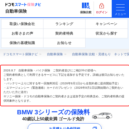
自動車保険
保険比較
ログイン
メニュー
取扱い保険会社
ランキング
キャンペーン
お客さまの声
契約者特典
状況から探す
保険の基礎知識
お知らせ
ドコモスマート保険ナビ
自動車保険
自動車保険 比較・見積もり ネットで
2026.8.7 自動車保険・バイク保険 ご契約者並びにご検討中の皆様へ
ご契約者特典として利用できるサービスに下記を追加する予定です。詳細は後日お知らせいた
します。
・バッテリー上りに対する年一回無料対応（2026年9月1日から全契約者に提供開始予定）
・エマージェンシー（緊急連絡）カードのプレゼント（2026年9月1日以降始期のご契約をい
ただいた方に送付）
※ソニー損保・ドコモの自動車保険のご契約者さまは追加予定の特典含め、ご契約者特典の提
供対象外となります。
BMW 3シリーズの保険料
40歳以上50歳未満 ゴールド免許
お見積もり条件詳細