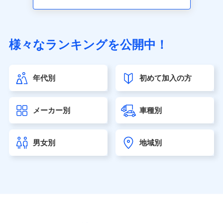
アクサ生命保険株式会社（https://www.axa.co.jp/）
SBI生命保険株式会社（https://www.sbilife.co.jp/）
FWD生命保険株式会社（https://www.fwdlife.co.jp/）
ソニー生命保険株式会社
様々なランキングを公開中！
（https://www.sonylife.co.jp）
SOMPOひまわり生命保険株式会社
（https://www.himawari-life.co.jp/）
年代別
初めて加入の方
第一ネオ生命保険株式会社（https://neofirst.co.jp/）
大樹生命保険株式会社（https://www.taiju-life.co.jp）
太陽生命保険株式会社（https://www.taiyo-
メーカー別
車種別
seimei.co.jp）
チューリッヒ生命保険株式会社
（https://www.zurichlife.co.jp/）
男女別
地域別
東京海上日動あんしん生命保険株式会社
（https://www.tmn-anshin.co.jp/）
なないろ生命保険株式会社
（https://www.nanairolife.co.jp/）
日本生命保険相互会社（https://www.nissay.co.jp）
はなさく生命保険株式会社
（https://www.life8739.co.jp/）
マニュライフ生命保険株式会社