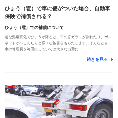
4.家族・友達紹介にて取得した個人情報
ひょう（雹）で車に傷がついた場合、自動車
被紹介者への連絡、及び当社と取引のあるもしくは委託を受
保険で補償される？
けている保険会社・提携会社の保険その他に関する情報を提
供し、金融商品等の契約を勧奨するため
ひょう（雹）での補償について
アンケートやキャンペーン等の実施のため
上記に係る連絡・手続き・管理等付帯業務を行うため
急な温度変化でひょうが降ると、車の窓ガラスが割れたり、ボン
ネットがへこんだりと様々な被害をもらたします。そんなとき、
5.通話録音にて取得する情報
車の修理費を毎回出していては大きな出費に…
電話対応の品質向上およびお問合せ内容の正確な把握のため
続きを見る
6.採用応募者の個人情報
採用選考および入社手続を実施するため
7.社員（従業者）の個人情報
人事･勤怠･健康・労務等の管理、給与支給、福利厚生・採用
退職関連処理等の各種手続きのため、当社と従業員または従
業員同士の連絡のため