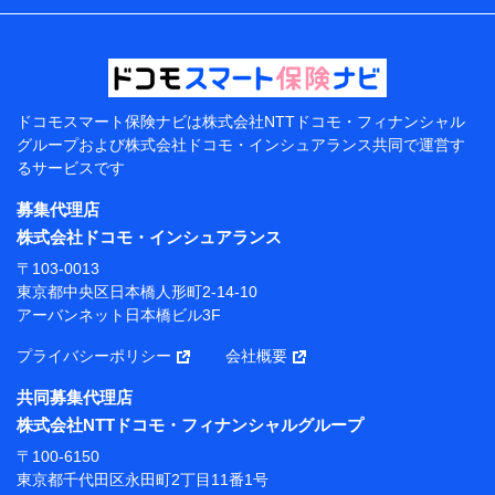
などの情報、ペットの種類や年齢などの情報などが含ま
れます。
提供当事者から受領当事者が個人データを取得する方法
電子的・電磁的方法等
【共同して利用する者の範囲】
ドコモスマート保険ナビは
株式会社NTTドコモ・フィナンシャル
グループおよび
株式会社ドコモ・インシュアランス共同で
運営す
当社
るサービスです
株式会社NTTドコモ・フィナンシャルグループ
募集代理店
【利用目的】
株式会社ドコモ・インシュアランス
当社または株式会社NTTドコモ・フィナンシャルグルー
〒103-0013
プが提供する保険関連サービスにおけるユーザー登録受
東京都中央区日本橋人形町2-14-10
付および管理のため
アーバンネット日本橋ビル3F
当社または株式会社NTTドコモ・フィナンシャルグルー
プと取引のあるもしくは委託を受けている保険会社・提
プライバシーポリシー
会社概要
携会社の保険その他に関する情報を提供するため、また
維持管理等の委託業務遂行のため、またそれらに付帯、
共同募集代理店
関連する当社または株式会社NTTドコモ・フィナンシャ
株式会社NTTドコモ・フィナンシャルグループ
ルグループおよび提携会社のサービスを案内、提供する
ため
〒100-6150
（各サービスで取得したサービス利用履歴、ウェブサイ
東京都千代田区永田町2丁目11番1号
トの閲覧履歴、購買履歴、ご契約内容等のパーソナルデ