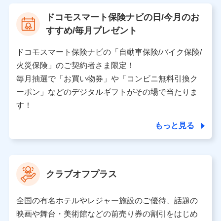
【利用する者の利用目的】
ドコモスマート保険ナビの日/今月のお
当社又は株式会社NTTドコモが提供する保険関連サービ
すすめ/毎月プレゼント
スにおけるユーザ登録受付および管理のため
当社又は株式会社NTTドコモと取引のあるもしくは委託
を受けている保険会社・提携会社の保険その他に関する
ドコモスマート保険ナビの「自動車保険/バイク保険/
情報を提供するため、また維持管理等の委託業務遂行の
火災保険」のご契約者さま限定！
ため、またそれらに付帯、関連する当社、株式会社NTT
ドコモおよび提携会社のサービスを案内、提供するため
毎月抽選で「お買い物券」や「コンビニ無料引換ク
（各サービスで取得したサービス利用履歴、ウェブサイ
ーポン」などのデジタルギフトがその場で当たりま
トの閲覧履歴、購買履歴、ご契約内容等のパーソナルデ
ータを分析して、お客さまの趣味・嗜好・傾向に応じた
す！
サービス・商品等に関するご提案や広告の配信等を行う
ことがあります。）
もっと見る
各種セミナーの開催のため
コンサルティングサービスの実施のため
アンケートやキャンペーン等の実施のため
上記に係る案内・手続き・管理等付帯業務を行うため
クラブオフプラス
【当該個人データの管理について責任を有する者の名称・住
所・代表者名】
全国の有名ホテルやレジャー施設のご優待、話題の
当該個人データを取り扱う各共同利用者（詳細は次のとお
映画や舞台・美術館などの前売り券の割引をはじめ
り）