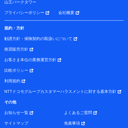
山王パークタワー
ータを分析して、お客さまの趣味・嗜好・傾向に応じた
サービス・商品等に関するご提案や広告の配信等を行う
プライバシーポリシー
会社概要
ことがあります。）
各種セミナーの開催のため
コンサルティングサービスの実施のため
規約・方針
アンケートやキャンペーン等の実施のため
上記に係る案内・手続き・管理等付帯業務を行うため
勧誘方針・保険契約の取扱いについて
【当該個人データの管理について責任を有する者の名称・住
推奨販売方針
所・代表者名】
お客さま本位の業務運営方針
当該個人データを取り扱う各共同利用者（詳細は次のとお
り）
比較ポリシー
東京都千代田区永田町2丁目11番1号 山王パークタワー
利用規約
株式会社NTTドコモ・フィナンシャルグループ 代表取締役
社長 廣井 孝史
NTTドコモグループカスタマーハラスメントに対する基本方針
東京都中央区日本橋人形町2-14-10 アーバンネット日本橋
その他
ビル 3F
お知らせ一覧
よくあるご質問
株式会社ドコモ・インシュアランス 代表取締役社長 吉
村 忠義
サイトマップ
免責事項