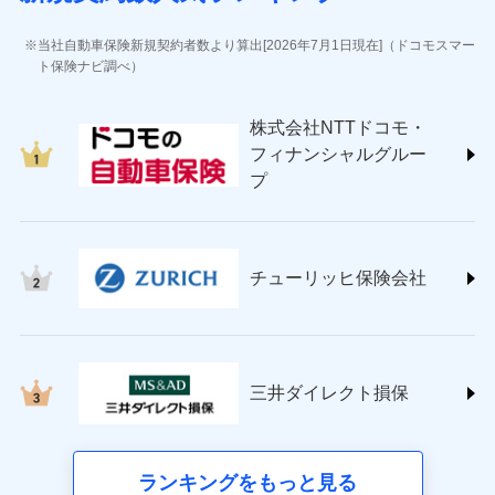
(https://www.jihoken.co.jp/)
ソニー損害保険株式会社
当社自動車保険新規契約者数より算出[2026年7月1日現在]（ドコモスマー
(https://www.sonysonpo.co.jp/)
ト保険ナビ調べ）
損害保険ジャパン株式会社 (https://www.sompo-
japan.co.jp/)
株式会社NTTドコモ・
ＳＯＭＰＯダイレクト損害保険株式会社
フィナンシャルグルー
(https://www.sompo-direct.co.jp/)
プ
チューリッヒ保険会社 (https://www.zurich.co.jp/)
東京海上日動火災保険株式会社
(https://www.tokiomarine-nichido.co.jp/)
日新火災海上保険株式会社
チューリッヒ保険会社
(https://www.nisshinfire.co.jp/)
ペット＆ファミリー損害保険株式会社
(https://www.petfamilyins.co.jp/)
三井住友海上火災保険株式会社 (https://www.ms-
ins.com/)
三井ダイレクト損保
三井ダイレクト損害保険株式会社
(https://www.mitsui-direct.co.jp/)
■生命保険
ランキングをもっと見る