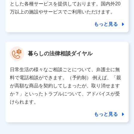
とした各種サービスを提供しております。国内外20
東京都千代田区永田町2丁目11番1号 山王パークタワー
万以上の施設やサービスでご利用いただけます。
株式会社NTTドコモ 代表取締役社長 前田 義晃
もっと見る
東京都中央区日本橋人形町2-14-10 アーバンネット日本橋
ビル 3F
株式会社ドコモ・インシュアランス 代表取締役社長 吉
村 忠義
暮らしの法律相談ダイヤル
※ 当社および株式会社NTTドコモは、お客さまの情報を利
用させていただくにあたっては、「NTTドコモ パーソナル
日常生活の様々なご相談ごとについて、弁護士に無
データ憲章」に定める行動原則を順守します 。
※ パーソナルデータダッシュボードの「第三者提供の管
料で電話相談ができます。（予約制） 例えば、「親
理」の設定状態にかかわらず、共同利用する場合がありま
が高額な商品を契約してしまったが、取り消せます
す。
か？」といったトラブルについて、アドバイスが受
※ dポイントクラブ会員ではないお客さま（2019年12月11
けられます。
日以降、一度もdポイントクラブ会員であったことがないお
客さまに限る）に関する、2019年12月10日以前に取得した
もっと見る
個人データは、こちら の利用目的の範囲内に限って共同利
用します。