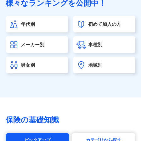
様々なランキングを公開中！
（https://www.sonylife.co.jp）
SOMPOひまわり生命保険株式会社
（https://www.himawari-life.co.jp/）
年代別
初めて加入の方
第一ネオ生命保険株式会社（https://neofirst.co.jp/）
大樹生命保険株式会社（https://www.taiju-life.co.jp）
太陽生命保険株式会社（https://www.taiyo-
メーカー別
車種別
seimei.co.jp）
チューリッヒ生命保険株式会社
（https://www.zurichlife.co.jp/）
男女別
地域別
東京海上日動あんしん生命保険株式会社
（https://www.tmn-anshin.co.jp/）
なないろ生命保険株式会社
（https://www.nanairolife.co.jp/）
日本生命保険相互会社（https://www.nissay.co.jp）
はなさく生命保険株式会社
（https://www.life8739.co.jp/）
マニュライフ生命保険株式会社
保険の基礎知識
（https://www.manulife.co.jp/）
三井住友海上あいおい生命保険株式会社
（https://www.msa-life.co.jp/）
ピックアップ
カテゴリから探す