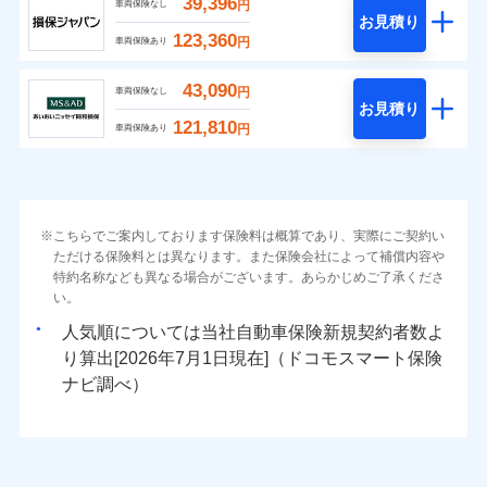
39,396
円
車両保険なし
お見積り
123,360
円
車両保険あり
43,090
円
車両保険なし
お見積り
121,810
円
車両保険あり
こちらでご案内しております保険料は概算であり、実際にご契約い
ただける保険料とは異なります。また保険会社によって補償内容や
特約名称なども異なる場合がございます。あらかじめご了承くださ
い。
人気順については当社
新規契約者数よ
り算出[
年
月
日現在]（ドコモスマート保険
ナビ調べ）