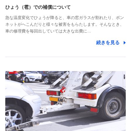
供し、金融商品等の契約を勧奨するため
ひょう（雹）での補償について
アンケートやキャンペーン等の実施のため
上記に係る連絡・手続き・管理等付帯業務を行うため
急な温度変化でひょうが降ると、車の窓ガラスが割れたり、ボン
ネットがへこんだりと様々な被害をもらたします。そんなとき、
5.通話録音にて取得する情報
車の修理費を毎回出していては大きな出費に…
電話対応の品質向上およびお問合せ内容の正確な把握のため
続きを見る
6.採用応募者の個人情報
採用選考および入社手続を実施するため
7.社員（従業者）の個人情報
人事･勤怠･健康・労務等の管理、給与支給、福利厚生・採用
退職関連処理等の各種手続きのため、当社と従業員または従
業員同士の連絡のため
8.取引先個人情報
取引先としての選定業務、営業情報の提供業務、契約締結手
続き業務、取引管理業務、およびこれらに準ずる業務の遂行
のため