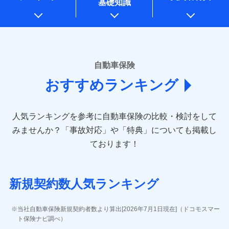
基礎知識
上記に係る案内・手続き・管理等付帯業務を行うため
* 当社が委託を受けている保険会社の情報は、保険会社のホ
ームページに掲載しておりますので、ご確認ください。
■損害保険
あいおいニッセイ同和損害保険株式会社
自動車保険
(https://www.aioinissaydowa.co.jp/)
おすすめランキング
アクサ損害保険株式会社 (https://www.axa-
direct.co.jp/)
アニコム損害保険株式会社 (https://www.anicom-
人気ランキングを参考に自動車保険の比較・検討をして
sompo.co.jp/)
東京海上ダイレクト損害保険株式会社 (https://www.e-
みませんか？
「事故対応」や「特典」についても掲載し
design.net/)
ております！
AIG損害保険株式会社 (https://www.aig.co.jp/sonpo)
ＳＢＩ損害保険株式会社
(https://www.sbisonpo.co.jp/)
新規契約数人気ランキング
ジェイアイ傷害火災保険株式会社
(https://www.jihoken.co.jp/)
ソニー損害保険株式会社
当社自動車保険新規契約者数より算出[2026年7月1日現在]（ドコモスマー
(https://www.sonysonpo.co.jp/)
ト保険ナビ調べ）
損害保険ジャパン株式会社 (https://www.sompo-