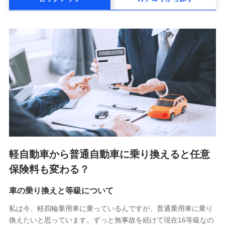
メットライフ生命株式会社(https://www.metlife.co.jp/)
メディケア生命保険株式会社
（https://www.medicarelife.com/）
■少額短期保険
株式会社アシロ少額短期保険 (https://kailash.co.jp/)
SBIいきいき少額短期保険会社 (https://www.i-
sedai.com/)
SBIペット少額短期保険株式会社 (https://www.sbipet-
ssi.co.jp/)
SBIリスタ少額短期保険会社
(https://www.jishin.co.jp/)
スマートプラス少額短期保険株式会社
（https://www.smartplus-insurance.com/）
軽自動車から普通自動車に乗り換えると任意
チューリッヒ少額短期保険株式会社
保険料も変わる？
(https://www.zurichssi.co.jp/)
Tokio Marine X少額短期保険株式会社
(https://www.tokiomarine-x.co.jp/)
車の乗り換えと等級について
ペットメディカルサポート株式会社
私は今、軽四輪乗用車に乗っているんですが、普通乗用車に乗り
(https://pshoken.co.jp/)
換えたいと思っています。ずっと無事故を続けて現在16等級なの
リトルファミリー少額短期保険株式会社