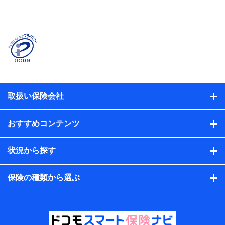
当社または株式会社NTTドコモ・フィナンシャルグルー
プが提供する保険関連サービスに関して取得し、又は保
有する情報。例として、見積請求受付時、資料請求受付
時又はユーザー登録受付時に提供いただいた情報（氏
名、住所、生年月日、性別、保険契約者と被保険者の関
係、保険加入の目的、保険商品の内容、保険料、保険料
のお支払方法、車のメーカーや走行距離などの情報、建
物の構造や築年数などの情報、ペットの種類や年齢な
ど）及びお客様との応対記録（お客様に提示した比較見
積の試算結果情報、メールマガジンを提供した際のメー
取扱い保険会社
ル内容や送信履歴の情報及び保険の更改案内等を提供し
た際のメール内容や送信履歴などの情報）が含まれま
す。
おすすめコンテンツ
保険契約情報
当社または株式会社NTTドコモ・フィナンシャルグルー
プが取得し、又は保有する保険契約に関する情報。例と
状況から探す
して、保険契約者及び被保険者の氏名、住所、生年月
日、性別、保険契約者と被保険者の関係、保険加入の目
的、保険商品の内容、保険料、保険料のお支払方法、車
保険の種類から選ぶ
のメーカーや走行距離などの情報、建物の構造や築年数
などの情報、ペットの種類や年齢などの情報などが含ま
れます。
提供当事者から受領当事者が個人データを取得する方法
電子的・電磁的方法等