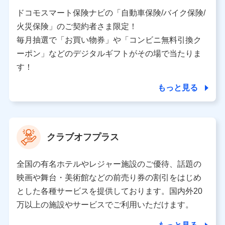
当社又は株式会社NTTドコモと取引のあるもしくは委託
を受けている保険会社・提携会社の保険その他に関する
ドコモスマート保険ナビの「自動車保険/バイク保険/
情報を提供するため、また維持管理等の委託業務遂行の
火災保険」のご契約者さま限定！
ため、またそれらに付帯、関連する当社、株式会社NTT
ドコモおよび提携会社のサービスを案内、提供するため
毎月抽選で「お買い物券」や「コンビニ無料引換ク
（各サービスで取得したサービス利用履歴、ウェブサイ
ーポン」などのデジタルギフトがその場で当たりま
トの閲覧履歴、購買履歴、ご契約内容等のパーソナルデ
ータを分析して、お客さまの趣味・嗜好・傾向に応じた
す！
サービス・商品等に関するご提案や広告の配信等を行う
ことがあります。）
もっと見る
各種セミナーの開催のため
コンサルティングサービスの実施のため
アンケートやキャンペーン等の実施のため
上記に係る案内・手続き・管理等付帯業務を行うため
クラブオフプラス
【当該個人データの管理について責任を有する者の名称・住
所・代表者名】
全国の有名ホテルやレジャー施設のご優待、話題の
当該個人データを取り扱う各共同利用者（詳細は次のとお
映画や舞台・美術館などの前売り券の割引をはじめ
り）
とした各種サービスを提供しております。国内外20
東京都千代田区永田町2丁目11番1号 山王パークタワー
万以上の施設やサービスでご利用いただけます。
株式会社NTTドコモ 代表取締役社長 前田 義晃