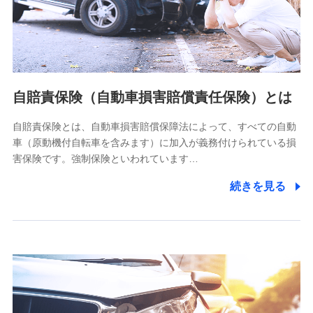
ネット日本橋ビル 3F
株式会社ドコモ・インシュアランス
個人情報の第三者提供について
当社ではご本人の同意がある場合または法令に基づく場合を
自賠責保険（自動車損害賠償責任保険）とは
除き、第三者に提供いたしません。
自賠責保険とは、自動車損害賠償保障法によって、すべての自動
業務の委託
車（原動機付自転車を含みます）に加入が義務付けられている損
当社は利用目的の達成に必要な範囲内において個人情報の取
害保険です。強制保険といわれています…
り扱いの全部または一部を委託する場合があります。
続きを見る
個人データの共同利用
当社は株式会社NTTドコモとの間で、以下のとおり個
人データを共同利用します。
【共同して利用される利用データの項目】
当社又は株式会社NTTドコモがサービス提供等を通じて取得
した、以下の情報などの個人データ