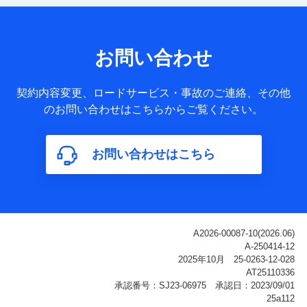
【共同して利用される利用データの項目】
当社または株式会社NTTドコモ・フィナンシャルグループが
サービス提供等を通じて取得した、以下の情報などの個人デ
お問い合わせ
ータ
基本情報
契約内容変更、ロードサービス・事故のご連絡、その他
氏名、電話番号、メールアドレス、お客さまの識別子、
のお問い合わせはこちらからご覧ください。
属性、連絡先、dポイントサービスのご利用に関する情
報。例として、dポイントカード番号、性別、年齢、家族
構成、住所、dポイント残高、dポイント利用履歴などが
お問い合わせはこちら
含まれます。
利用情報
当社または株式会社NTTドコモ・フィナンシャルグルー
プが提供する各種サービスなどのご契約・ご利用などに
関する情報。例として、当社または株式会社NTTドコ
モ・フィナンシャルグループが提供する各種サービスの
ご契約状態・ご利用履歴インターネット利用時の行動に
関する情報、アプリケーション利用時の行動に関する情
報、購入されたサービスや商品の名称・購入場所・決済
に関する情報、アンケートの回答に関する情報などが含
まれます。
保険関連サービス情報