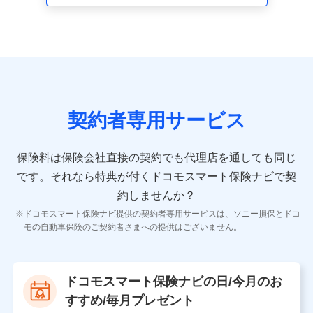
走行距離などの情報、建物の構造や築年数などの情報、
ペットの種類や年齢など）及びお客様との応対記録 （お
客様に提示した比較見積の試算結果情報、メールマガジ
ンを提供した際のメール内容や送信履歴の情報及び保険
の更改案内等を提供した際のメール内容や送信履歴など
の情報）が含まれます。
保険契約情報
当社又は株式会社NTTドコモが取得し、又は保有する保
険契約に関する情報。例として、保険契約者及び被保険
契約者専用サービス
者の氏名、住所、生年月日、性別、保険契約者と被保険
者の関係、保険加入の目的、保険商品の内容、保険料、
保険料のお支払方法、車のメーカーや走行距離などの情
保険料は保険会社直接の契約でも代理店を通しても同じ
報、建物の構造や築年数などの情報、ペットの種類や年
齢などの情報などが含まれます。
です。
それなら特典が付くドコモスマート保険ナビで契
約しませんか？
【共同して利用する者の範囲】
ドコモスマート保険ナビ提供の契約者専用サービスは、ソニー損保とドコ
当社
モの自動車保険のご契約者さまへの提供はございません。
株式会社NTTドコモ
【利用する者の利用目的】
ドコモスマート保険ナビの日/今月のお
当社又は株式会社NTTドコモが提供する保険関連サービ
すすめ/毎月プレゼント
スにおけるユーザ登録受付および管理のため