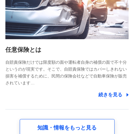
基本情報
氏名、電話番号、メールアドレス、お客さまの識別子、
属性、連絡先、dポイントサービスのご利用に関する情
報。例として、dポイントカード番号、性別、年齢、家族
構成、住所、dポイント残高、dポイント利用履歴などが
含まれます。
利用情報
任意保険とは
当社又は株式会社NTTドコモが提供する各種サービスな
どのご契約・ご利用などに関する情報。例として、当社
又は株式会社NTTドコモが提供する各種サービスのご契
自賠責保険だけでは限度額の面や運転者自身の補償の面で不十分
約状態・ご利用履歴インターネット利用時の行動に関す
というのが現実です。そこで、自賠責保険ではカバーしきれない
る情報、アプリケーション利用時の行動に関する情報、
損害を補償するために、民間の保険会社などで自動車保険が販売
購入されたサービスや商品の名称・購入場所・決済に関
されています…
する情報、アンケートの回答に関する情報などが含まれ
ます。
続きを見る
保険関連サービス情報
当社又は株式会社NTTドコモが提供する保険関連サービ
スに関して取得し、又は保有する情報。例として、見積
請求受付時、資料請求受付時又はユーザー登録受付時に
提供いただいた情報（氏名、住所、生年月日、性別、保
険契約者と被保険者の関係、保険加入の目的、保険商品
知識・情報をもっと見る
の内容、保険料、保険料のお支払方法、車のメーカーや