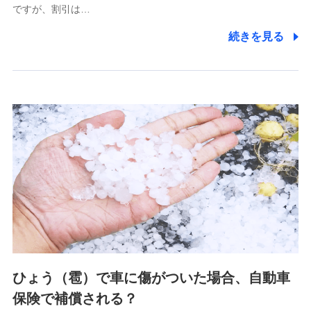
ですが、割引は…
(https://www.littlefamily-ssi.com/)
続きを見る
2.共同募集を行う代理店から受領する個人情報
郵便、電話、およびＥメール等により、当社と取引のあるも
しくは委託を受けている保険会社・提携会社の保険その他に
関する情報を提供し、金融商品等の契約を勧奨するため、ま
た維持管理等の委託業務遂行のため、またそれらに付帯、関
連する当社および提携会社のサービスを案内、提供するため
（なお、当社は複数の保険会社と取引があり、取得した個人
情報を取引のある他の保険会社の商品・サービスをご提案す
るために利用させていただくことがあります。）
上記に係る連絡・手続き・管理等付帯業務を行うため
3.セミナー募集サイトから取得した個人情報
各種セミナーの案内、開催のため
上記に係る連絡・手続き・管理等付帯業務を行うため
4.家族・友達紹介にて取得した個人情報
ひょう（雹）で車に傷がついた場合、自動車
被紹介者への連絡、及び当社と取引のあるもしくは委託を受
保険で補償される？
けている保険会社・提携会社の保険その他に関する情報を提