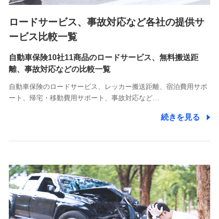
ロードサービス、事故対応など各社の提供サ
9.お問い合わせ情報
各種お問い合わせに対応するため
ービス比較一覧
自動車保険10社11商品のロードサービス、無料搬送距
10.受託業務の 個人情報
離、事故対応などの比較一覧
受託業務の遂行およびこれらに準ずる業務の遂行のため
自動車保険のロードサービス、レッカー搬送距離、宿泊費用サポ
11.マイカー通勤管理クラウド並びに法人向けASPサー
ート、帰宅・移動費用サポート、事故対応など…
ビスに関してのお問い合わせ情報
続きを見る
各種お問い合わせに対応するため
当社のサービスに関する情報提供や、皆様に有用なお知らせ
をお送りするため
アンケートの送付のため
当社のサービスや媒体の運営改善に必要なデータを解析し、
分析するため
当社の対応品質向上やお問い合わせ内容の正確な把握のため
個人情報保護管理者の職名、連絡先
株式会社ドコモ・インシュアランス 営業部長
〒103-0013 東京都中央区日本橋人形町2-14-10 アーバン