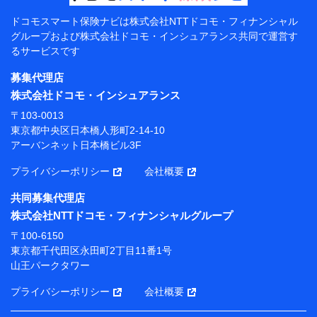
【共同して利用する者の範囲】
ドコモスマート保険ナビは
株式会社NTTドコモ・フィナンシャル
グループおよび
株式会社ドコモ・インシュアランス共同で
運営す
当社
るサービスです
株式会社NTTドコモ・フィナンシャルグループ
募集代理店
【利用目的】
株式会社ドコモ・インシュアランス
当社または株式会社NTTドコモ・フィナンシャルグルー
〒103-0013
プが提供する保険関連サービスにおけるユーザー登録受
東京都中央区日本橋人形町2-14-10
付および管理のため
アーバンネット日本橋ビル3F
当社または株式会社NTTドコモ・フィナンシャルグルー
プと取引のあるもしくは委託を受けている保険会社・提
プライバシーポリシー
会社概要
携会社の保険その他に関する情報を提供するため、また
維持管理等の委託業務遂行のため、またそれらに付帯、
共同募集代理店
関連する当社または株式会社NTTドコモ・フィナンシャ
株式会社NTTドコモ・フィナンシャルグループ
ルグループおよび提携会社のサービスを案内、提供する
ため
〒100-6150
（各サービスで取得したサービス利用履歴、ウェブサイ
東京都千代田区永田町2丁目11番1号
トの閲覧履歴、購買履歴、ご契約内容等のパーソナルデ
山王パークタワー
ータを分析して、お客さまの趣味・嗜好・傾向に応じた
サービス・商品等に関するご提案や広告の配信等を行う
プライバシーポリシー
会社概要
ことがあります。）
各種セミナーの開催のため