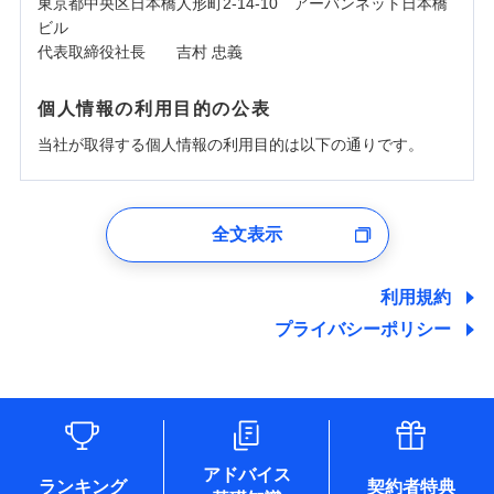
東京都中央区日本橋人形町2-14-10 アーバンネット日本橋
ビル
代表取締役社長 吉村 忠義
個人情報の利用目的の公表
当社が取得する個人情報の利用目的は以下の通りです。
1.見積請求受付時、資料請求受付時、ユーザー登録受
付時
全文表示
ユーザー登録受付および、管理のため
郵便、電話、およびＥメール等により、当社と取引のあるも
しくは委託を受けている保険会社・提携会社の保険その他に
利用規約
関する情報を提供し、金融商品等の契約を勧奨するため、ま
プライバシーポリシー
た維持管理等の委託業務遂行のため、またそれらに付帯、関
連する当社および提携会社のサービスを案内、提供するため
（なお、当社は複数の保険会社と取引があり、取得した個人
情報を取引のある他の保険会社の商品・サービスをご提案す
るために利用させていただくことがあります。）
各種セミナーの開催のため
コンサルティングサービスの実施のため
アドバイス
アンケートやキャンペーン等の実施のため
ランキング
契約者特典