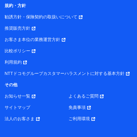
コンサルティングサービスの実施のため
規約・方針
アンケートやキャンペーン等の実施のため
上記に係る案内・手続き・管理等付帯業務を行うため
勧誘方針・保険契約の取扱いについて
【当該個人データの管理について責任を有する者の名称・住
推奨販売方針
所・代表者名】
お客さま本位の業務運営方針
当該個人データを取り扱う各共同利用者（詳細は次のとお
り）
比較ポリシー
東京都千代田区永田町2丁目11番1号 山王パークタワー
利用規約
株式会社NTTドコモ・フィナンシャルグループ 代表取締役
社長 廣井 孝史
NTTドコモグループカスタマーハラスメントに対する基本方針
東京都中央区日本橋人形町2-14-10 アーバンネット日本橋
その他
ビル 3F
お知らせ一覧
よくあるご質問
株式会社ドコモ・インシュアランス 代表取締役社長 吉
村 忠義
サイトマップ
免責事項
また当社は、オンライン面談による保険のご相談にあたっ
法人のお客さま
ご利用環境
て、以下の提携代理店とお客様の個人データを共同利用する
ことがあります。