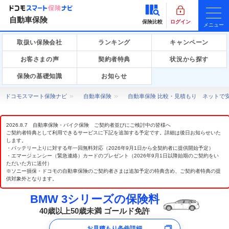
自動車保険
保険比較
ログイン
メニュー
取扱い保険会社
ランキング
キャンペーン
お客さまの声
契約者特典
状況から探す
保険の基礎知識
お知らせ
ドコモスマート保険ナビ
自動車保険
自動車保険 比較・見積もり ネットで
2026.8.7 自動車保険・バイク保険 ご契約者並びにご検討中の皆様へ
ご契約者特典として利用できるサービスに下記を追加する予定です。詳細は後日お知らせいた
します。
・バッテリー上りに対する年一回無料対応（2026年9月1日から全契約者に提供開始予定）
・エマージェンシー（緊急連絡）カードのプレゼント（2026年9月1日以降始期のご契約をい
ただいた方に送付）
※ソニー損保・ドコモの自動車保険のご契約者さまは追加予定の特典含め、ご契約者特典の提
供対象外となります。
BMW 3シリーズの保険料
40歳以上50歳未満 ゴールド免許
お見積もり条件詳細