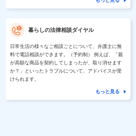
もっと見る
東京都中央区日本橋人形町2-14-10 アーバンネット日本橋
ビル 3F
株式会社ドコモ・インシュアランス 代表取締役社長 吉
村 忠義
暮らしの法律相談ダイヤル
※ 当社および株式会社NTTドコモは、お客さまの情報を利
用させていただくにあたっては、「NTTドコモ パーソナル
日常生活の様々なご相談ごとについて、弁護士に無
データ憲章」に定める行動原則を順守します 。
※ パーソナルデータダッシュボードの「第三者提供の管
料で電話相談ができます。（予約制） 例えば、「親
理」の設定状態にかかわらず、共同利用する場合がありま
が高額な商品を契約してしまったが、取り消せます
す。
か？」といったトラブルについて、アドバイスが受
※ dポイントクラブ会員ではないお客さま（2019年12月11
けられます。
日以降、一度もdポイントクラブ会員であったことがないお
客さまに限る）に関する、2019年12月10日以前に取得した
もっと見る
個人データは、こちら の利用目的の範囲内に限って共同利
用します。
当社は株式会社NTTドコモ・フィナンシャルグループ
との間で、以下のとおり個人データを共同利用しま
す。