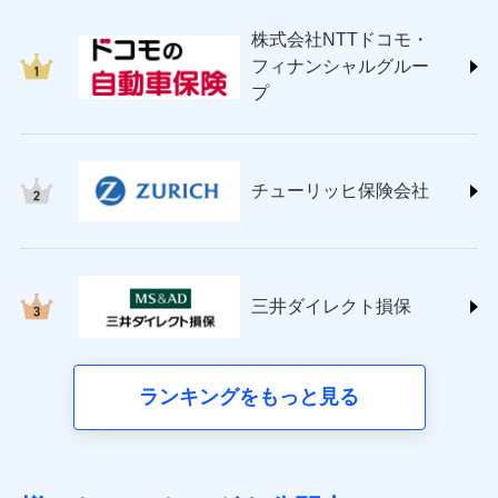
japan.co.jp/)
株式会社NTTドコモ・
ＳＯＭＰＯダイレクト損害保険株式会社
フィナンシャルグルー
(https://www.sompo-direct.co.jp/)
プ
チューリッヒ保険会社 (https://www.zurich.co.jp/)
東京海上日動火災保険株式会社
(https://www.tokiomarine-nichido.co.jp/)
日新火災海上保険株式会社
チューリッヒ保険会社
(https://www.nisshinfire.co.jp/)
ペット＆ファミリー損害保険株式会社
(https://www.petfamilyins.co.jp/)
三井住友海上火災保険株式会社 (https://www.ms-
ins.com/)
三井ダイレクト損保
三井ダイレクト損害保険株式会社
(https://www.mitsui-direct.co.jp/)
■生命保険
ランキングをもっと見る
アクサ生命保険株式会社（https://www.axa.co.jp/）
SBI生命保険株式会社（https://www.sbilife.co.jp/）
FWD生命保険株式会社（https://www.fwdlife.co.jp/）
ソニー生命保険株式会社