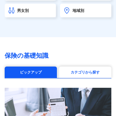
チューリッヒ生命保険株式会社
（https://www.zurichlife.co.jp/）
男女別
地域別
東京海上日動あんしん生命保険株式会社
（https://www.tmn-anshin.co.jp/）
なないろ生命保険株式会社
（https://www.nanairolife.co.jp/）
日本生命保険相互会社（https://www.nissay.co.jp）
はなさく生命保険株式会社
（https://www.life8739.co.jp/）
マニュライフ生命保険株式会社
保険の基礎知識
（https://www.manulife.co.jp/）
三井住友海上あいおい生命保険株式会社
（https://www.msa-life.co.jp/）
ピックアップ
カテゴリから探す
メットライフ生命株式会社(https://www.metlife.co.jp/)
メディケア生命保険株式会社
（https://www.medicarelife.com/）
■少額短期保険
株式会社アシロ少額短期保険 (https://kailash.co.jp/)
SBIいきいき少額短期保険会社 (https://www.i-
sedai.com/)