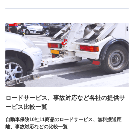
6.採用応募者の個人情報
採用選考および入社手続を実施するため
7.社員（従業者）の個人情報
人事･勤怠･健康・労務等の管理、給与支給、福利厚生・採用
退職関連処理等の各種手続きのため、当社と従業員または従
業員同士の連絡のため
8.取引先個人情報
取引先としての選定業務、営業情報の提供業務、契約締結手
続き業務、取引管理業務、およびこれらに準ずる業務の遂行
のため
ロードサービス、事故対応など各社の提供サ
9.お問い合わせ情報
各種お問い合わせに対応するため
ービス比較一覧
自動車保険10社11商品のロードサービス、無料搬送距
10.受託業務の 個人情報
離、事故対応などの比較一覧
受託業務の遂行およびこれらに準ずる業務の遂行のため