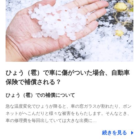
連する当社および提携会社のサービスを案内、提供するため
（なお、当社は複数の保険会社と取引があり、取得した個人
情報を取引のある他の保険会社の商品・サービスをご提案す
るために利用させていただくことがあります。）
上記に係る連絡・手続き・管理等付帯業務を行うため
3.セミナー募集サイトから取得した個人情報
各種セミナーの案内、開催のため
上記に係る連絡・手続き・管理等付帯業務を行うため
4.家族・友達紹介にて取得した個人情報
ひょう（雹）で車に傷がついた場合、自動車
被紹介者への連絡、及び当社と取引のあるもしくは委託を受
保険で補償される？
けている保険会社・提携会社の保険その他に関する情報を提
供し、金融商品等の契約を勧奨するため
ひょう（雹）での補償について
アンケートやキャンペーン等の実施のため
上記に係る連絡・手続き・管理等付帯業務を行うため
急な温度変化でひょうが降ると、車の窓ガラスが割れたり、ボン
ネットがへこんだりと様々な被害をもらたします。そんなとき、
5.通話録音にて取得する情報
車の修理費を毎回出していては大きな出費に…
電話対応の品質向上およびお問合せ内容の正確な把握のため
続きを見る