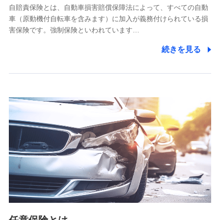
自賠責保険とは、自動車損害賠償保障法によって、すべての自動
業務の委託
車（原動機付自転車を含みます）に加入が義務付けられている損
当社は利用目的の達成に必要な範囲内において個人情報の取
害保険です。強制保険といわれています…
り扱いの全部または一部を委託する場合があります。
続きを見る
個人データの共同利用
当社は株式会社NTTドコモとの間で、以下のとおり個
人データを共同利用します。
【共同して利用される利用データの項目】
当社又は株式会社NTTドコモがサービス提供等を通じて取得
した、以下の情報などの個人データ
基本情報
氏名、電話番号、メールアドレス、お客さまの識別子、
属性、連絡先、dポイントサービスのご利用に関する情
報。例として、dポイントカード番号、性別、年齢、家族
構成、住所、dポイント残高、dポイント利用履歴などが
含まれます。
利用情報
当社又は株式会社NTTドコモが提供する各種サービスな