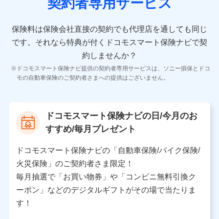
契約者専用サービス
者の氏名、住所、生年月日、性別、保険契約者と被保険
者の関係、保険加入の目的、保険商品の内容、保険料、
保険料のお支払方法、車のメーカーや走行距離などの情
保険料は保険会社直接の契約でも代理店を通しても同じ
報、建物の構造や築年数などの情報、ペットの種類や年
齢などの情報などが含まれます。
です。
それなら特典が付くドコモスマート保険ナビで契
約しませんか？
【共同して利用する者の範囲】
ドコモスマート保険ナビ提供の契約者専用サービスは、ソニー損保とドコ
当社
モの自動車保険のご契約者さまへの提供はございません。
株式会社NTTドコモ
【利用する者の利用目的】
ドコモスマート保険ナビの日/今月のお
当社又は株式会社NTTドコモが提供する保険関連サービ
すすめ/毎月プレゼント
スにおけるユーザ登録受付および管理のため
当社又は株式会社NTTドコモと取引のあるもしくは委託
を受けている保険会社・提携会社の保険その他に関する
ドコモスマート保険ナビの「自動車保険/バイク保険/
情報を提供するため、また維持管理等の委託業務遂行の
火災保険」のご契約者さま限定！
ため、またそれらに付帯、関連する当社、株式会社NTT
ドコモおよび提携会社のサービスを案内、提供するため
毎月抽選で「お買い物券」や「コンビニ無料引換ク
（各サービスで取得したサービス利用履歴、ウェブサイ
ーポン」などのデジタルギフトがその場で当たりま
トの閲覧履歴、購買履歴、ご契約内容等のパーソナルデ
ータを分析して、お客さまの趣味・嗜好・傾向に応じた
す！
サービス・商品等に関するご提案や広告の配信等を行う