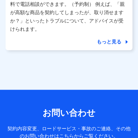
※ パーソナルデータダッシュボードの「第三者提供の管
料で電話相談ができます。（予約制） 例えば、「親
理」の設定状態にかかわらず、共同利用する場合がありま
が高額な商品を契約してしまったが、取り消せます
す。
か？」といったトラブルについて、アドバイスが受
※ dポイントクラブ会員ではないお客さま（2019年12月11
けられます。
日以降、一度もdポイントクラブ会員であったことがないお
客さまに限る）に関する、2019年12月10日以前に取得した
もっと見る
個人データは、こちら の利用目的の範囲内に限って共同利
用します。
当社は株式会社NTTドコモ・フィナンシャルグループ
との間で、以下のとおり個人データを共同利用しま
す。
【共同して利用される利用データの項目】
当社または株式会社NTTドコモ・フィナンシャルグループが
サービス提供等を通じて取得した、以下の情報などの個人デ
お問い合わせ
ータ
基本情報
契約内容変更、ロードサービス・事故のご連絡、その他
氏名、電話番号、メールアドレス、お客さまの識別子、
のお問い合わせはこちらからご覧ください。