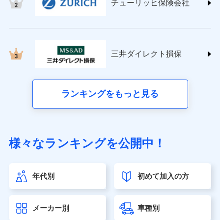
チューリッヒ保険会社
(https://www.nisshinfire.co.jp/)
ペット＆ファミリー損害保険株式会社
(https://www.petfamilyins.co.jp/)
三井住友海上火災保険株式会社 (https://www.ms-
ins.com/)
三井ダイレクト損保
三井ダイレクト損害保険株式会社
(https://www.mitsui-direct.co.jp/)
■生命保険
ランキングをもっと見る
アクサ生命保険株式会社（https://www.axa.co.jp/）
SBI生命保険株式会社（https://www.sbilife.co.jp/）
FWD生命保険株式会社（https://www.fwdlife.co.jp/）
ソニー生命保険株式会社
様々なランキングを公開中！
（https://www.sonylife.co.jp）
SOMPOひまわり生命保険株式会社
（https://www.himawari-life.co.jp/）
年代別
初めて加入の方
第一ネオ生命保険株式会社（https://neofirst.co.jp/）
大樹生命保険株式会社（https://www.taiju-life.co.jp）
太陽生命保険株式会社（https://www.taiyo-
メーカー別
車種別
seimei.co.jp）