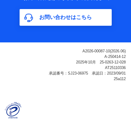
属性、連絡先、dポイントサービスのご利用に関する情
報。例として、dポイントカード番号、性別、年齢、家族
構成、住所、dポイント残高、dポイント利用履歴などが
お問い合わせはこちら
含まれます。
利用情報
当社または株式会社NTTドコモ・フィナンシャルグルー
プが提供する各種サービスなどのご契約・ご利用などに
関する情報。例として、当社または株式会社NTTドコ
モ・フィナンシャルグループが提供する各種サービスの
ご契約状態・ご利用履歴インターネット利用時の行動に
関する情報、アプリケーション利用時の行動に関する情
報、購入されたサービスや商品の名称・購入場所・決済
に関する情報、アンケートの回答に関する情報などが含
まれます。
保険関連サービス情報
当社または株式会社NTTドコモ・フィナンシャルグルー
プが提供する保険関連サービスに関して取得し、又は保
有する情報。例として、見積請求受付時、資料請求受付
時又はユーザー登録受付時に提供いただいた情報（氏
名、住所、生年月日、性別、保険契約者と被保険者の関
係、保険加入の目的、保険商品の内容、保険料、保険料
のお支払方法、車のメーカーや走行距離などの情報、建
物の構造や築年数などの情報、ペットの種類や年齢な
ど）及びお客様との応対記録（お客様に提示した比較見