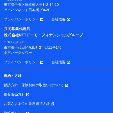
プが提供する保険関連サービスにおけるユーザー登録受
東京都中央区日本橋人形町2-14-10
付および管理のため
アーバンネット日本橋ビル3F
当社または株式会社NTTドコモ・フィナンシャルグルー
プと取引のあるもしくは委託を受けている保険会社・提
プライバシーポリシー
会社概要
携会社の保険その他に関する情報を提供するため、また
維持管理等の委託業務遂行のため、またそれらに付帯、
共同募集代理店
関連する当社または株式会社NTTドコモ・フィナンシャ
株式会社NTTドコモ・フィナンシャルグループ
ルグループおよび提携会社のサービスを案内、提供する
ため
〒100-6150
（各サービスで取得したサービス利用履歴、ウェブサイ
東京都千代田区永田町2丁目11番1号
トの閲覧履歴、購買履歴、ご契約内容等のパーソナルデ
山王パークタワー
ータを分析して、お客さまの趣味・嗜好・傾向に応じた
サービス・商品等に関するご提案や広告の配信等を行う
プライバシーポリシー
会社概要
ことがあります。）
各種セミナーの開催のため
コンサルティングサービスの実施のため
規約・方針
アンケートやキャンペーン等の実施のため
上記に係る案内・手続き・管理等付帯業務を行うため
勧誘方針・保険契約の取扱いについて
【当該個人データの管理について責任を有する者の名称・住
推奨販売方針
所・代表者名】
お客さま本位の業務運営方針
当該個人データを取り扱う各共同利用者（詳細は次のとお
り）