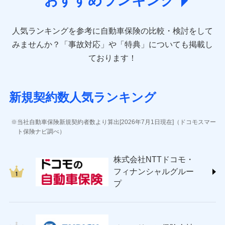
おすすめランキング
direct.co.jp/)
アニコム損害保険株式会社 (https://www.anicom-
人気ランキングを参考に自動車保険の比較・検討をして
sompo.co.jp/)
東京海上ダイレクト損害保険株式会社 (https://www.e-
みませんか？
「事故対応」や「特典」についても掲載し
design.net/)
ております！
AIG損害保険株式会社 (https://www.aig.co.jp/sonpo)
ＳＢＩ損害保険株式会社
(https://www.sbisonpo.co.jp/)
新規契約数人気ランキング
ジェイアイ傷害火災保険株式会社
(https://www.jihoken.co.jp/)
ソニー損害保険株式会社
当社自動車保険新規契約者数より算出[2026年7月1日現在]（ドコモスマー
(https://www.sonysonpo.co.jp/)
ト保険ナビ調べ）
損害保険ジャパン株式会社 (https://www.sompo-
japan.co.jp/)
株式会社NTTドコモ・
ＳＯＭＰＯダイレクト損害保険株式会社
フィナンシャルグルー
(https://www.sompo-direct.co.jp/)
プ
チューリッヒ保険会社 (https://www.zurich.co.jp/)
東京海上日動火災保険株式会社
(https://www.tokiomarine-nichido.co.jp/)
日新火災海上保険株式会社