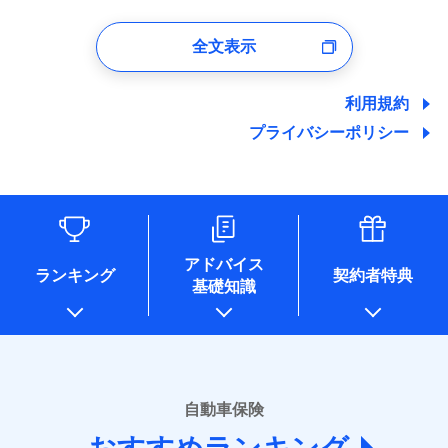
1.見積請求受付時、資料請求受付時、ユーザー登録受
付時
全文表示
ユーザー登録受付および、管理のため
郵便、電話、およびＥメール等により、当社と取引のあるも
しくは委託を受けている保険会社・提携会社の保険その他に
利用規約
関する情報を提供し、金融商品等の契約を勧奨するため、ま
プライバシーポリシー
た維持管理等の委託業務遂行のため、またそれらに付帯、関
連する当社および提携会社のサービスを案内、提供するため
（なお、当社は複数の保険会社と取引があり、取得した個人
情報を取引のある他の保険会社の商品・サービスをご提案す
るために利用させていただくことがあります。）
各種セミナーの開催のため
コンサルティングサービスの実施のため
アドバイス
アンケートやキャンペーン等の実施のため
ランキング
契約者特典
基礎知識
上記に係る案内・手続き・管理等付帯業務を行うため
* 当社が委託を受けている保険会社の情報は、保険会社のホ
ームページに掲載しておりますので、ご確認ください。
■損害保険
あいおいニッセイ同和損害保険株式会社
自動車保険
(https://www.aioinissaydowa.co.jp/)
アクサ損害保険株式会社 (https://www.axa-