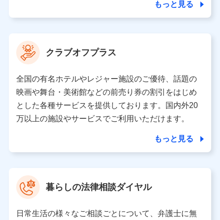
ことがあります。）
もっと見る
各種セミナーの開催のため
コンサルティングサービスの実施のため
アンケートやキャンペーン等の実施のため
上記に係る案内・手続き・管理等付帯業務を行うため
クラブオフプラス
【当該個人データの管理について責任を有する者の名称・住
所・代表者名】
全国の有名ホテルやレジャー施設のご優待、話題の
当該個人データを取り扱う各共同利用者（詳細は次のとお
映画や舞台・美術館などの前売り券の割引をはじめ
り）
とした各種サービスを提供しております。国内外20
東京都千代田区永田町2丁目11番1号 山王パークタワー
万以上の施設やサービスでご利用いただけます。
株式会社NTTドコモ 代表取締役社長 前田 義晃
もっと見る
東京都中央区日本橋人形町2-14-10 アーバンネット日本橋
ビル 3F
株式会社ドコモ・インシュアランス 代表取締役社長 吉
村 忠義
暮らしの法律相談ダイヤル
※ 当社および株式会社NTTドコモは、お客さまの情報を利
用させていただくにあたっては、「NTTドコモ パーソナル
日常生活の様々なご相談ごとについて、弁護士に無
データ憲章」に定める行動原則を順守します 。