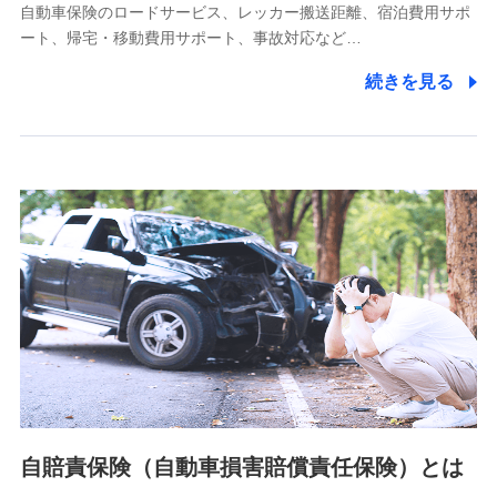
自動車保険のロードサービス、レッカー搬送距離、宿泊費用サポ
11.マイカー通勤管理クラウド並びに法人向けASPサー
ート、帰宅・移動費用サポート、事故対応など…
ビスに関してのお問い合わせ情報
続きを見る
各種お問い合わせに対応するため
当社のサービスに関する情報提供や、皆様に有用なお知らせ
をお送りするため
アンケートの送付のため
当社のサービスや媒体の運営改善に必要なデータを解析し、
分析するため
当社の対応品質向上やお問い合わせ内容の正確な把握のため
個人情報保護管理者の職名、連絡先
株式会社ドコモ・インシュアランス 営業部長
〒103-0013 東京都中央区日本橋人形町2-14-10 アーバン
ネット日本橋ビル 3F
株式会社ドコモ・インシュアランス
個人情報の第三者提供について
当社ではご本人の同意がある場合または法令に基づく場合を
自賠責保険（自動車損害賠償責任保険）とは
除き、第三者に提供いたしません。