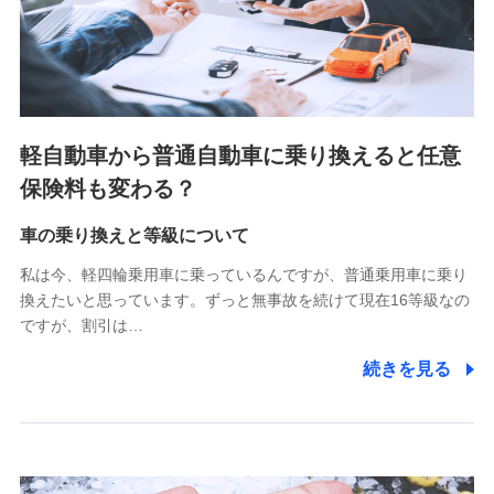
SBIペット少額短期保険株式会社 (https://www.sbipet-
ssi.co.jp/)
SBIリスタ少額短期保険会社
(https://www.jishin.co.jp/)
スマートプラス少額短期保険株式会社
（https://www.smartplus-insurance.com/）
軽自動車から普通自動車に乗り換えると任意
チューリッヒ少額短期保険株式会社
保険料も変わる？
(https://www.zurichssi.co.jp/)
Tokio Marine X少額短期保険株式会社
(https://www.tokiomarine-x.co.jp/)
車の乗り換えと等級について
ペットメディカルサポート株式会社
私は今、軽四輪乗用車に乗っているんですが、普通乗用車に乗り
(https://pshoken.co.jp/)
換えたいと思っています。ずっと無事故を続けて現在16等級なの
リトルファミリー少額短期保険株式会社
ですが、割引は…
(https://www.littlefamily-ssi.com/)
続きを見る
2.共同募集を行う代理店から受領する個人情報
郵便、電話、およびＥメール等により、当社と取引のあるも
しくは委託を受けている保険会社・提携会社の保険その他に
関する情報を提供し、金融商品等の契約を勧奨するため、ま
た維持管理等の委託業務遂行のため、またそれらに付帯、関