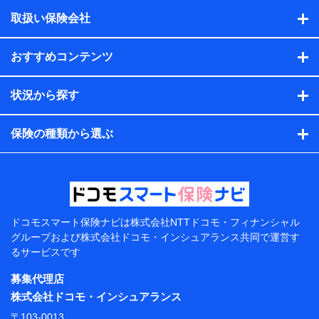
積の試算結果情報、メールマガジンを提供した際のメー
取扱い保険会社
ル内容や送信履歴の情報及び保険の更改案内等を提供し
た際のメール内容や送信履歴などの情報）が含まれま
す。
おすすめコンテンツ
保険契約情報
当社または株式会社NTTドコモ・フィナンシャルグルー
プが取得し、又は保有する保険契約に関する情報。例と
状況から探す
して、保険契約者及び被保険者の氏名、住所、生年月
日、性別、保険契約者と被保険者の関係、保険加入の目
的、保険商品の内容、保険料、保険料のお支払方法、車
保険の種類から選ぶ
のメーカーや走行距離などの情報、建物の構造や築年数
などの情報、ペットの種類や年齢などの情報などが含ま
れます。
提供当事者から受領当事者が個人データを取得する方法
電子的・電磁的方法等
【共同して利用する者の範囲】
ドコモスマート保険ナビは
株式会社NTTドコモ・フィナンシャル
グループおよび
株式会社ドコモ・インシュアランス共同で
運営す
当社
るサービスです
株式会社NTTドコモ・フィナンシャルグループ
募集代理店
【利用目的】
株式会社ドコモ・インシュアランス
当社または株式会社NTTドコモ・フィナンシャルグルー
〒103-0013