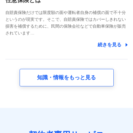
任意保険とは
どのご契約・ご利用などに関する情報。例として、当社
又は株式会社NTTドコモが提供する各種サービスのご契
自賠責保険だけでは限度額の面や運転者自身の補償の面で不十分
約状態・ご利用履歴インターネット利用時の行動に関す
というのが現実です。そこで、自賠責保険ではカバーしきれない
る情報、アプリケーション利用時の行動に関する情報、
損害を補償するために、民間の保険会社などで自動車保険が販売
購入されたサービスや商品の名称・購入場所・決済に関
されています…
する情報、アンケートの回答に関する情報などが含まれ
ます。
続きを見る
保険関連サービス情報
当社又は株式会社NTTドコモが提供する保険関連サービ
スに関して取得し、又は保有する情報。例として、見積
請求受付時、資料請求受付時又はユーザー登録受付時に
提供いただいた情報（氏名、住所、生年月日、性別、保
険契約者と被保険者の関係、保険加入の目的、保険商品
知識・情報をもっと見る
の内容、保険料、保険料のお支払方法、車のメーカーや
走行距離などの情報、建物の構造や築年数などの情報、
ペットの種類や年齢など）及びお客様との応対記録 （お
客様に提示した比較見積の試算結果情報、メールマガジ
ンを提供した際のメール内容や送信履歴の情報及び保険
の更改案内等を提供した際のメール内容や送信履歴など
の情報）が含まれます。
保険契約情報
当社又は株式会社NTTドコモが取得し、又は保有する保
険契約に関する情報。例として、保険契約者及び被保険