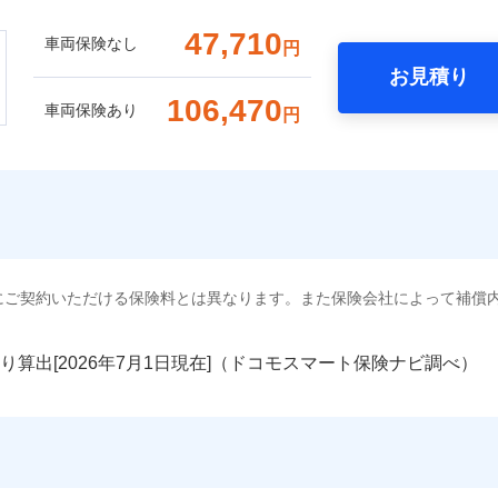
47,710
車両保険なし
円
お見積り
106,470
車両保険あり
円
にご契約いただける保険料とは異なります。また保険会社によって補償
り算出[
年
月
日現在]（ドコモスマート保険ナビ調べ）