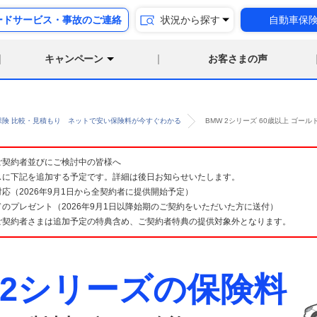
ードサービス・事故のご連絡
状況から探す
自動車保
キャンペーン
お客さまの声
保険 比較・見積もり ネットで安い保険料が今すぐわかる
BMW 2シリーズ 60歳以上 ゴ
険 ご契約者並びにご検討中の皆様へ
スに下記を追加する予定です。詳細は後日お知らせいたします。
応（2026年9月1日から全契約者に提供開始予定）
のプレゼント（2026年9月1日以降始期のご契約をいただいた方に送付）
ご契約者さまは追加予定の特典含め、ご契約者特典の提供対象外となります。
 2シリーズの保険料