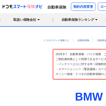
契約内容変更
ロ
自動車保険
取扱い保険会社
自動車保険ランキング
ドコモスマート保険ナビ
自動車保険
自動車
2026.8.7 自動車保険・バイク保
ご契約者特典として利用できるサービ
・バッテリー上りに対する年一回無料対
・エマージェンシー（緊急連絡）カード
※ソニー損保・ドコモの自動車保険の
BMW