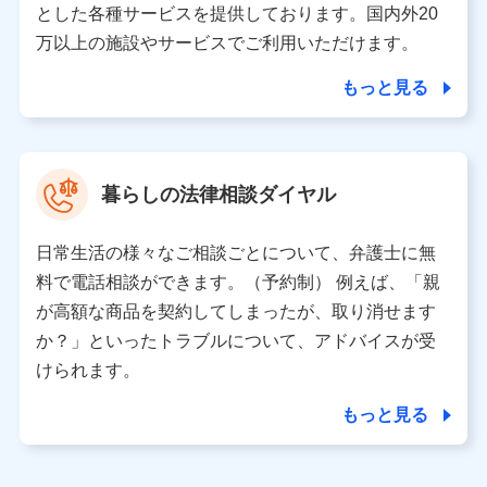
とした各種サービスを提供しております。国内外20
東京都千代田区永田町2丁目11番1号 山王パークタワー
万以上の施設やサービスでご利用いただけます。
株式会社NTTドコモ 代表取締役社長 前田 義晃
もっと見る
東京都中央区日本橋人形町2-14-10 アーバンネット日本橋
ビル 3F
株式会社ドコモ・インシュアランス 代表取締役社長 吉
村 忠義
暮らしの法律相談ダイヤル
※ 当社および株式会社NTTドコモは、お客さまの情報を利
用させていただくにあたっては、「NTTドコモ パーソナル
日常生活の様々なご相談ごとについて、弁護士に無
データ憲章」に定める行動原則を順守します 。
※ パーソナルデータダッシュボードの「第三者提供の管
料で電話相談ができます。（予約制） 例えば、「親
理」の設定状態にかかわらず、共同利用する場合がありま
が高額な商品を契約してしまったが、取り消せます
す。
か？」といったトラブルについて、アドバイスが受
※ dポイントクラブ会員ではないお客さま（2019年12月11
けられます。
日以降、一度もdポイントクラブ会員であったことがないお
客さまに限る）に関する、2019年12月10日以前に取得した
もっと見る
個人データは、こちら の利用目的の範囲内に限って共同利
用します。