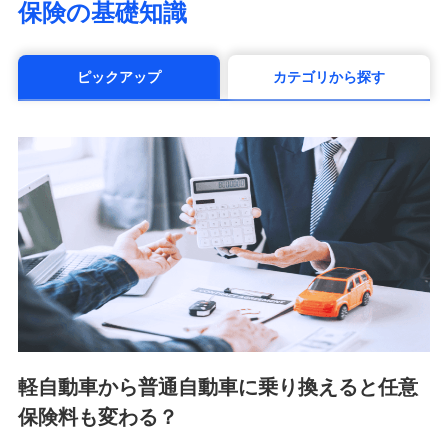
保険の基礎知識
（https://www.manulife.co.jp/）
三井住友海上あいおい生命保険株式会社
（https://www.msa-life.co.jp/）
ピックアップ
カテゴリから探す
メットライフ生命株式会社(https://www.metlife.co.jp/)
メディケア生命保険株式会社
（https://www.medicarelife.com/）
■少額短期保険
株式会社アシロ少額短期保険 (https://kailash.co.jp/)
SBIいきいき少額短期保険会社 (https://www.i-
sedai.com/)
SBIペット少額短期保険株式会社 (https://www.sbipet-
ssi.co.jp/)
SBIリスタ少額短期保険会社
(https://www.jishin.co.jp/)
スマートプラス少額短期保険株式会社
（https://www.smartplus-insurance.com/）
軽自動車から普通自動車に乗り換えると任意
チューリッヒ少額短期保険株式会社
保険料も変わる？
(https://www.zurichssi.co.jp/)
Tokio Marine X少額短期保険株式会社