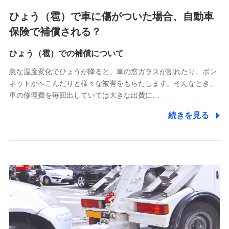
4.家族・友達紹介にて取得した個人情報
ひょう（雹）で車に傷がついた場合、自動車
被紹介者への連絡、及び当社と取引のあるもしくは委託を受
保険で補償される？
けている保険会社・提携会社の保険その他に関する情報を提
供し、金融商品等の契約を勧奨するため
ひょう（雹）での補償について
アンケートやキャンペーン等の実施のため
上記に係る連絡・手続き・管理等付帯業務を行うため
急な温度変化でひょうが降ると、車の窓ガラスが割れたり、ボン
ネットがへこんだりと様々な被害をもらたします。そんなとき、
5.通話録音にて取得する情報
車の修理費を毎回出していては大きな出費に…
電話対応の品質向上およびお問合せ内容の正確な把握のため
続きを見る
6.採用応募者の個人情報
採用選考および入社手続を実施するため
7.社員（従業者）の個人情報
人事･勤怠･健康・労務等の管理、給与支給、福利厚生・採用
退職関連処理等の各種手続きのため、当社と従業員または従
業員同士の連絡のため