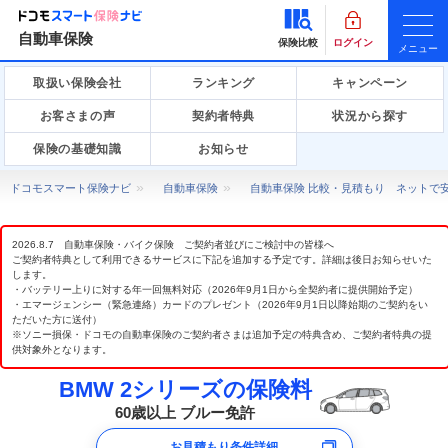
自動車保険
保険比較
ログイン
メニュー
取扱い保険会社
ランキング
キャンペーン
お客さまの声
契約者特典
状況から探す
保険の基礎知識
お知らせ
ドコモスマート保険ナビ
自動車保険
自動車保険 比較・見積もり ネットで
2026.8.7 自動車保険・バイク保険 ご契約者並びにご検討中の皆様へ
ご契約者特典として利用できるサービスに下記を追加する予定です。詳細は後日お知らせいた
します。
・バッテリー上りに対する年一回無料対応（2026年9月1日から全契約者に提供開始予定）
・エマージェンシー（緊急連絡）カードのプレゼント（2026年9月1日以降始期のご契約をい
ただいた方に送付）
※ソニー損保・ドコモの自動車保険のご契約者さまは追加予定の特典含め、ご契約者特典の提
供対象外となります。
BMW 2シリーズの保険料
60歳以上 ブルー免許
お見積もり条件詳細