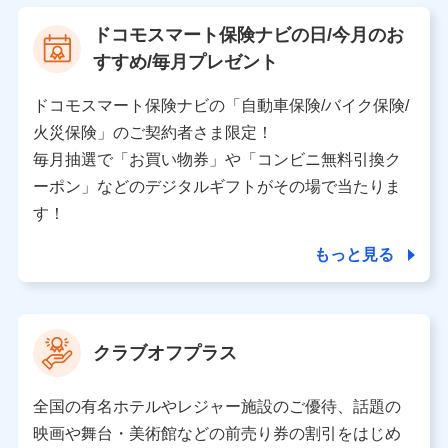
【利用する者の利用目的】
ドコモスマート保険ナビの日/今月のお
当社又は株式会社NTTドコモが提供する保険関連サービ
すすめ/毎月プレゼント
スにおけるユーザ登録受付および管理のため
当社又は株式会社NTTドコモと取引のあるもしくは委託
を受けている保険会社・提携会社の保険その他に関する
ドコモスマート保険ナビの「自動車保険/バイク保険/
情報を提供するため、また維持管理等の委託業務遂行の
火災保険」のご契約者さま限定！
ため、またそれらに付帯、関連する当社、株式会社NTT
ドコモおよび提携会社のサービスを案内、提供するため
毎月抽選で「お買い物券」や「コンビニ無料引換ク
（各サービスで取得したサービス利用履歴、ウェブサイ
ーポン」などのデジタルギフトがその場で当たりま
トの閲覧履歴、購買履歴、ご契約内容等のパーソナルデ
ータを分析して、お客さまの趣味・嗜好・傾向に応じた
す！
サービス・商品等に関するご提案や広告の配信等を行う
ことがあります。）
もっと見る
各種セミナーの開催のため
コンサルティングサービスの実施のため
アンケートやキャンペーン等の実施のため
上記に係る案内・手続き・管理等付帯業務を行うため
クラブオフプラス
【当該個人データの管理について責任を有する者の名称・住
所・代表者名】
全国の有名ホテルやレジャー施設のご優待、話題の
当該個人データを取り扱う各共同利用者（詳細は次のとお
映画や舞台・美術館などの前売り券の割引をはじめ
り）