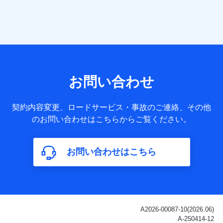
当社は株式会社NTTドコモ・フィナンシャルグループ
との間で、以下のとおり個人データを共同利用しま
す。
【共同して利用される利用データの項目】
当社または株式会社NTTドコモ・フィナンシャルグループが
サービス提供等を通じて取得した、以下の情報などの個人デ
お問い合わせ
ータ
基本情報
契約内容変更、ロードサービス・事故のご連絡、その他
氏名、電話番号、メールアドレス、お客さまの識別子、
のお問い合わせはこちらからご覧ください。
属性、連絡先、dポイントサービスのご利用に関する情
報。例として、dポイントカード番号、性別、年齢、家族
構成、住所、dポイント残高、dポイント利用履歴などが
お問い合わせはこちら
含まれます。
利用情報
当社または株式会社NTTドコモ・フィナンシャルグルー
プが提供する各種サービスなどのご契約・ご利用などに
関する情報。例として、当社または株式会社NTTドコ
モ・フィナンシャルグループが提供する各種サービスの
ご契約状態・ご利用履歴インターネット利用時の行動に
関する情報、アプリケーション利用時の行動に関する情