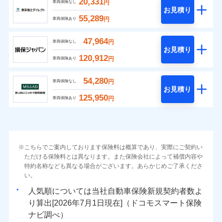
20,331
円
車両保険なし
お見積り
55,289
円
車両保険あり
47,964
円
車両保険なし
お見積り
120,912
円
車両保険あり
54,280
円
車両保険なし
お見積り
125,950
円
車両保険あり
こちらでご案内しております保険料は概算であり、実際にご契約い
ただける保険料とは異なります。また保険会社によって補償内容や
特約名称なども異なる場合がございます。あらかじめご了承くださ
い。
人気順については当社
新規契約者数よ
り算出[
年
月
日現在]（ドコモスマート保険
ナビ調べ）