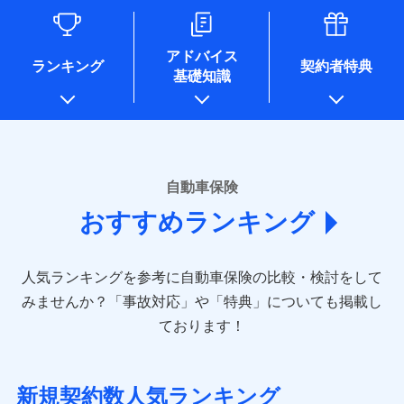
るために利用させていただくことがあります。）
各種セミナーの開催のため
コンサルティングサービスの実施のため
アドバイス
アンケートやキャンペーン等の実施のため
ランキング
契約者特典
基礎知識
上記に係る案内・手続き・管理等付帯業務を行うため
* 当社が委託を受けている保険会社の情報は、保険会社のホ
ームページに掲載しておりますので、ご確認ください。
■損害保険
あいおいニッセイ同和損害保険株式会社
自動車保険
(https://www.aioinissaydowa.co.jp/)
おすすめランキング
アクサ損害保険株式会社 (https://www.axa-
direct.co.jp/)
アニコム損害保険株式会社 (https://www.anicom-
人気ランキングを参考に自動車保険の比較・検討をして
sompo.co.jp/)
東京海上ダイレクト損害保険株式会社 (https://www.e-
みませんか？
「事故対応」や「特典」についても掲載し
design.net/)
ております！
AIG損害保険株式会社 (https://www.aig.co.jp/sonpo)
ＳＢＩ損害保険株式会社
(https://www.sbisonpo.co.jp/)
新規契約数人気ランキング
ジェイアイ傷害火災保険株式会社