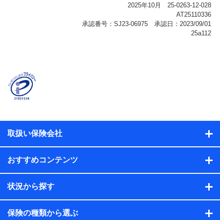
報、購入されたサービスや商品の名称・購入場所・決済
に関する情報、アンケートの回答に関する情報などが含
まれます。
保険関連サービス情報
当社または株式会社NTTドコモ・フィナンシャルグルー
プが提供する保険関連サービスに関して取得し、又は保
有する情報。例として、見積請求受付時、資料請求受付
時又はユーザー登録受付時に提供いただいた情報（氏
名、住所、生年月日、性別、保険契約者と被保険者の関
係、保険加入の目的、保険商品の内容、保険料、保険料
のお支払方法、車のメーカーや走行距離などの情報、建
物の構造や築年数などの情報、ペットの種類や年齢な
ど）及びお客様との応対記録（お客様に提示した比較見
積の試算結果情報、メールマガジンを提供した際のメー
取扱い保険会社
ル内容や送信履歴の情報及び保険の更改案内等を提供し
た際のメール内容や送信履歴などの情報）が含まれま
す。
おすすめコンテンツ
保険契約情報
当社または株式会社NTTドコモ・フィナンシャルグルー
プが取得し、又は保有する保険契約に関する情報。例と
状況から探す
して、保険契約者及び被保険者の氏名、住所、生年月
日、性別、保険契約者と被保険者の関係、保険加入の目
的、保険商品の内容、保険料、保険料のお支払方法、車
保険の種類から選ぶ
のメーカーや走行距離などの情報、建物の構造や築年数