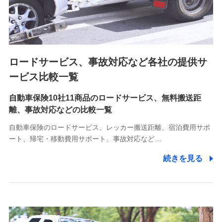
8.取引先個人情報
取引先としての選定業務、営業情報の提供業務、契約締結手
続き業務、取引管理業務、およびこれらに準ずる業務の遂行
のため
ロードサービス、事故対応など各社の提供サ
9.お問い合わせ情報
各種お問い合わせに対応するため
ービス比較一覧
自動車保険10社11商品のロードサービス、無料搬送距
10.受託業務の 個人情報
離、事故対応などの比較一覧
受託業務の遂行およびこれらに準ずる業務の遂行のため
自動車保険のロードサービス、レッカー搬送距離、宿泊費用サポ
11.マイカー通勤管理クラウド並びに法人向けASPサー
ート、帰宅・移動費用サポート、事故対応など…
ビスに関してのお問い合わせ情報
続きを見る
各種お問い合わせに対応するため
当社のサービスに関する情報提供や、皆様に有用なお知らせ
をお送りするため
アンケートの送付のため
当社のサービスや媒体の運営改善に必要なデータを解析し、
分析するため
当社の対応品質向上やお問い合わせ内容の正確な把握のため