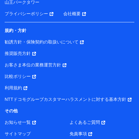
山王パークタワー
ータを分析して、お客さまの趣味・嗜好・傾向に応じた
サービス・商品等に関するご提案や広告の配信等を行う
プライバシーポリシー
会社概要
ことがあります。）
各種セミナーの開催のため
コンサルティングサービスの実施のため
規約・方針
アンケートやキャンペーン等の実施のため
上記に係る案内・手続き・管理等付帯業務を行うため
勧誘方針・保険契約の取扱いについて
【当該個人データの管理について責任を有する者の名称・住
推奨販売方針
所・代表者名】
お客さま本位の業務運営方針
当該個人データを取り扱う各共同利用者（詳細は次のとお
り）
比較ポリシー
東京都千代田区永田町2丁目11番1号 山王パークタワー
利用規約
株式会社NTTドコモ・フィナンシャルグループ 代表取締役
社長 廣井 孝史
NTTドコモグループカスタマーハラスメントに対する基本方針
東京都中央区日本橋人形町2-14-10 アーバンネット日本橋
その他
ビル 3F
お知らせ一覧
よくあるご質問
株式会社ドコモ・インシュアランス 代表取締役社長 吉
村 忠義
サイトマップ
免責事項