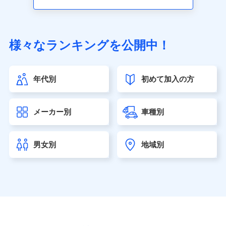
アクサ生命保険株式会社（https://www.axa.co.jp/）
SBI生命保険株式会社（https://www.sbilife.co.jp/）
FWD生命保険株式会社（https://www.fwdlife.co.jp/）
ソニー生命保険株式会社
様々なランキングを公開中！
（https://www.sonylife.co.jp）
SOMPOひまわり生命保険株式会社
（https://www.himawari-life.co.jp/）
年代別
初めて加入の方
第一ネオ生命保険株式会社（https://neofirst.co.jp/）
大樹生命保険株式会社（https://www.taiju-life.co.jp）
太陽生命保険株式会社（https://www.taiyo-
メーカー別
車種別
seimei.co.jp）
チューリッヒ生命保険株式会社
（https://www.zurichlife.co.jp/）
男女別
地域別
東京海上日動あんしん生命保険株式会社
（https://www.tmn-anshin.co.jp/）
なないろ生命保険株式会社
（https://www.nanairolife.co.jp/）
日本生命保険相互会社（https://www.nissay.co.jp）
はなさく生命保険株式会社
（https://www.life8739.co.jp/）
マニュライフ生命保険株式会社