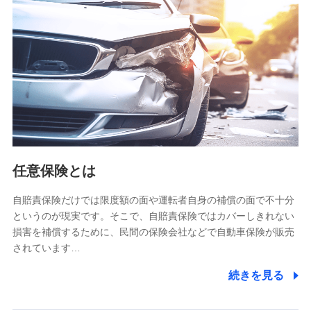
【共同して利用される利用データの項目】
当社又は株式会社NTTドコモがサービス提供等を通じて取得
した、以下の情報などの個人データ
基本情報
氏名、電話番号、メールアドレス、お客さまの識別子、
属性、連絡先、dポイントサービスのご利用に関する情
報。例として、dポイントカード番号、性別、年齢、家族
構成、住所、dポイント残高、dポイント利用履歴などが
含まれます。
利用情報
任意保険とは
当社又は株式会社NTTドコモが提供する各種サービスな
どのご契約・ご利用などに関する情報。例として、当社
又は株式会社NTTドコモが提供する各種サービスのご契
自賠責保険だけでは限度額の面や運転者自身の補償の面で不十分
約状態・ご利用履歴インターネット利用時の行動に関す
というのが現実です。そこで、自賠責保険ではカバーしきれない
る情報、アプリケーション利用時の行動に関する情報、
損害を補償するために、民間の保険会社などで自動車保険が販売
購入されたサービスや商品の名称・購入場所・決済に関
されています…
する情報、アンケートの回答に関する情報などが含まれ
ます。
続きを見る
保険関連サービス情報
当社又は株式会社NTTドコモが提供する保険関連サービ
スに関して取得し、又は保有する情報。例として、見積