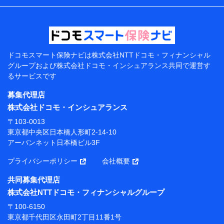
などの情報、ペットの種類や年齢などの情報などが含ま
れます。
提供当事者から受領当事者が個人データを取得する方法
電子的・電磁的方法等
【共同して利用する者の範囲】
ドコモスマート保険ナビは
株式会社NTTドコモ・フィナンシャル
グループおよび
株式会社ドコモ・インシュアランス共同で
運営す
当社
るサービスです
株式会社NTTドコモ・フィナンシャルグループ
募集代理店
【利用目的】
株式会社ドコモ・インシュアランス
当社または株式会社NTTドコモ・フィナンシャルグルー
〒103-0013
プが提供する保険関連サービスにおけるユーザー登録受
東京都中央区日本橋人形町2-14-10
付および管理のため
アーバンネット日本橋ビル3F
当社または株式会社NTTドコモ・フィナンシャルグルー
プと取引のあるもしくは委託を受けている保険会社・提
プライバシーポリシー
会社概要
携会社の保険その他に関する情報を提供するため、また
維持管理等の委託業務遂行のため、またそれらに付帯、
共同募集代理店
関連する当社または株式会社NTTドコモ・フィナンシャ
株式会社NTTドコモ・フィナンシャルグループ
ルグループおよび提携会社のサービスを案内、提供する
ため
〒100-6150
（各サービスで取得したサービス利用履歴、ウェブサイ
東京都千代田区永田町2丁目11番1号
トの閲覧履歴、購買履歴、ご契約内容等のパーソナルデ