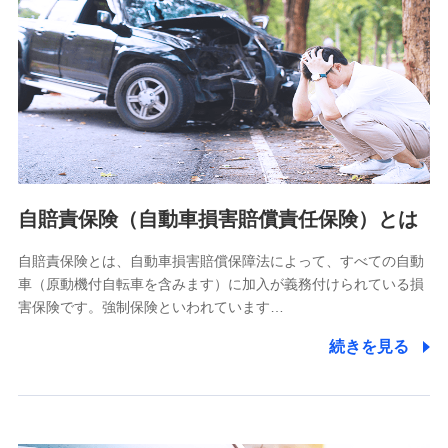
個人情報保護管理者の職名、連絡先
株式会社ドコモ・インシュアランス 営業部長
〒103-0013 東京都中央区日本橋人形町2-14-10 アーバン
ネット日本橋ビル 3F
株式会社ドコモ・インシュアランス
個人情報の第三者提供について
当社ではご本人の同意がある場合または法令に基づく場合を
自賠責保険（自動車損害賠償責任保険）とは
除き、第三者に提供いたしません。
自賠責保険とは、自動車損害賠償保障法によって、すべての自動
業務の委託
車（原動機付自転車を含みます）に加入が義務付けられている損
当社は利用目的の達成に必要な範囲内において個人情報の取
害保険です。強制保険といわれています…
り扱いの全部または一部を委託する場合があります。
続きを見る
個人データの共同利用
当社は株式会社NTTドコモとの間で、以下のとおり個
人データを共同利用します。