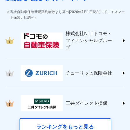
(https://www.jihoken.co.jp/)
ソニー損害保険株式会社
当社自動車保険新規契約者数より算出[2026年7月1日現在]（ドコモスマー
(https://www.sonysonpo.co.jp/)
ト保険ナビ調べ）
損害保険ジャパン株式会社 (https://www.sompo-
japan.co.jp/)
株式会社NTTドコモ・
ＳＯＭＰＯダイレクト損害保険株式会社
フィナンシャルグルー
(https://www.sompo-direct.co.jp/)
プ
チューリッヒ保険会社 (https://www.zurich.co.jp/)
東京海上日動火災保険株式会社
(https://www.tokiomarine-nichido.co.jp/)
日新火災海上保険株式会社
チューリッヒ保険会社
(https://www.nisshinfire.co.jp/)
ペット＆ファミリー損害保険株式会社
(https://www.petfamilyins.co.jp/)
三井住友海上火災保険株式会社 (https://www.ms-
ins.com/)
三井ダイレクト損保
三井ダイレクト損害保険株式会社
(https://www.mitsui-direct.co.jp/)
■生命保険
ランキングをもっと見る