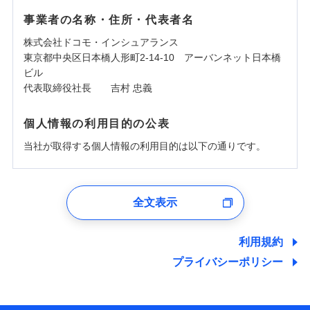
事業者の名称・住所・代表者名
株式会社ドコモ・インシュアランス
東京都中央区日本橋人形町2-14-10 アーバンネット日本橋
ビル
代表取締役社長 吉村 忠義
個人情報の利用目的の公表
当社が取得する個人情報の利用目的は以下の通りです。
1.見積請求受付時、資料請求受付時、ユーザー登録受
付時
全文表示
ユーザー登録受付および、管理のため
郵便、電話、およびＥメール等により、当社と取引のあるも
しくは委託を受けている保険会社・提携会社の保険その他に
利用規約
関する情報を提供し、金融商品等の契約を勧奨するため、ま
プライバシーポリシー
た維持管理等の委託業務遂行のため、またそれらに付帯、関
連する当社および提携会社のサービスを案内、提供するため
（なお、当社は複数の保険会社と取引があり、取得した個人
情報を取引のある他の保険会社の商品・サービスをご提案す