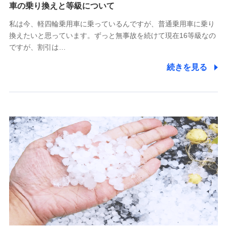
(https://www.tokiomarine-x.co.jp/)
車の乗り換えと等級について
ペットメディカルサポート株式会社
私は今、軽四輪乗用車に乗っているんですが、普通乗用車に乗り
(https://pshoken.co.jp/)
換えたいと思っています。ずっと無事故を続けて現在16等級なの
リトルファミリー少額短期保険株式会社
ですが、割引は…
(https://www.littlefamily-ssi.com/)
続きを見る
2.共同募集を行う代理店から受領する個人情報
郵便、電話、およびＥメール等により、当社と取引のあるも
しくは委託を受けている保険会社・提携会社の保険その他に
関する情報を提供し、金融商品等の契約を勧奨するため、ま
た維持管理等の委託業務遂行のため、またそれらに付帯、関
連する当社および提携会社のサービスを案内、提供するため
（なお、当社は複数の保険会社と取引があり、取得した個人
情報を取引のある他の保険会社の商品・サービスをご提案す
るために利用させていただくことがあります。）
上記に係る連絡・手続き・管理等付帯業務を行うため
3.セミナー募集サイトから取得した個人情報
各種セミナーの案内、開催のため
上記に係る連絡・手続き・管理等付帯業務を行うため