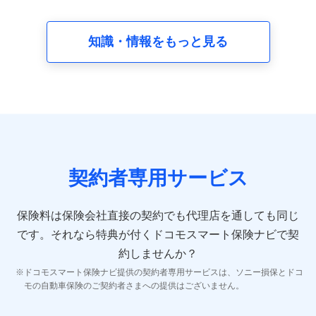
請求受付時、資料請求受付時又はユーザー登録受付時に
提供いただいた情報（氏名、住所、生年月日、性別、保
険契約者と被保険者の関係、保険加入の目的、保険商品
知識・情報をもっと見る
の内容、保険料、保険料のお支払方法、車のメーカーや
走行距離などの情報、建物の構造や築年数などの情報、
ペットの種類や年齢など）及びお客様との応対記録 （お
客様に提示した比較見積の試算結果情報、メールマガジ
ンを提供した際のメール内容や送信履歴の情報及び保険
の更改案内等を提供した際のメール内容や送信履歴など
の情報）が含まれます。
保険契約情報
当社又は株式会社NTTドコモが取得し、又は保有する保
険契約に関する情報。例として、保険契約者及び被保険
契約者専用サービス
者の氏名、住所、生年月日、性別、保険契約者と被保険
者の関係、保険加入の目的、保険商品の内容、保険料、
保険料のお支払方法、車のメーカーや走行距離などの情
保険料は保険会社直接の契約でも代理店を通しても同じ
報、建物の構造や築年数などの情報、ペットの種類や年
齢などの情報などが含まれます。
です。
それなら特典が付くドコモスマート保険ナビで契
約しませんか？
【共同して利用する者の範囲】
ドコモスマート保険ナビ提供の契約者専用サービスは、ソニー損保とドコ
当社
モの自動車保険のご契約者さまへの提供はございません。
株式会社NTTドコモ