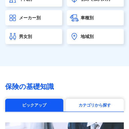
大樹生命保険株式会社（https://www.taiju-life.co.jp）
太陽生命保険株式会社（https://www.taiyo-
メーカー別
車種別
seimei.co.jp）
チューリッヒ生命保険株式会社
（https://www.zurichlife.co.jp/）
男女別
地域別
東京海上日動あんしん生命保険株式会社
（https://www.tmn-anshin.co.jp/）
なないろ生命保険株式会社
（https://www.nanairolife.co.jp/）
日本生命保険相互会社（https://www.nissay.co.jp）
はなさく生命保険株式会社
（https://www.life8739.co.jp/）
マニュライフ生命保険株式会社
保険の基礎知識
（https://www.manulife.co.jp/）
三井住友海上あいおい生命保険株式会社
（https://www.msa-life.co.jp/）
ピックアップ
カテゴリから探す
メットライフ生命株式会社(https://www.metlife.co.jp/)
メディケア生命保険株式会社
（https://www.medicarelife.com/）