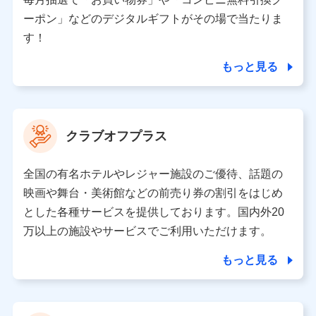
（各サービスで取得したサービス利用履歴、ウェブサイ
ーポン」などのデジタルギフトがその場で当たりま
トの閲覧履歴、購買履歴、ご契約内容等のパーソナルデ
ータを分析して、お客さまの趣味・嗜好・傾向に応じた
す！
サービス・商品等に関するご提案や広告の配信等を行う
ことがあります。）
もっと見る
各種セミナーの開催のため
コンサルティングサービスの実施のため
アンケートやキャンペーン等の実施のため
上記に係る案内・手続き・管理等付帯業務を行うため
クラブオフプラス
【当該個人データの管理について責任を有する者の名称・住
所・代表者名】
全国の有名ホテルやレジャー施設のご優待、話題の
当該個人データを取り扱う各共同利用者（詳細は次のとお
映画や舞台・美術館などの前売り券の割引をはじめ
り）
とした各種サービスを提供しております。国内外20
東京都千代田区永田町2丁目11番1号 山王パークタワー
万以上の施設やサービスでご利用いただけます。
株式会社NTTドコモ 代表取締役社長 前田 義晃
もっと見る
東京都中央区日本橋人形町2-14-10 アーバンネット日本橋
ビル 3F
株式会社ドコモ・インシュアランス 代表取締役社長 吉
村 忠義