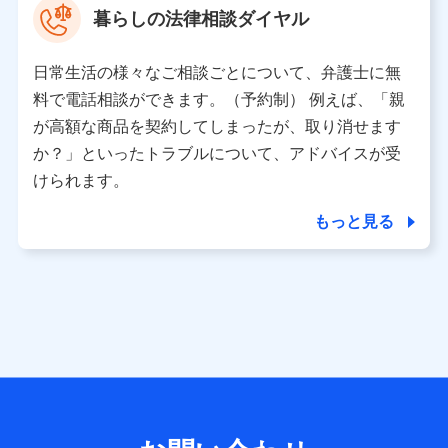
暮らしの法律相談ダイヤル
※ 当社および株式会社NTTドコモは、お客さまの情報を利
用させていただくにあたっては、「NTTドコモ パーソナル
日常生活の様々なご相談ごとについて、弁護士に無
データ憲章」に定める行動原則を順守します 。
※ パーソナルデータダッシュボードの「第三者提供の管
料で電話相談ができます。（予約制） 例えば、「親
理」の設定状態にかかわらず、共同利用する場合がありま
が高額な商品を契約してしまったが、取り消せます
す。
か？」といったトラブルについて、アドバイスが受
※ dポイントクラブ会員ではないお客さま（2019年12月11
けられます。
日以降、一度もdポイントクラブ会員であったことがないお
客さまに限る）に関する、2019年12月10日以前に取得した
もっと見る
個人データは、こちら の利用目的の範囲内に限って共同利
用します。
当社は株式会社NTTドコモ・フィナンシャルグループ
との間で、以下のとおり個人データを共同利用しま
す。
【共同して利用される利用データの項目】
当社または株式会社NTTドコモ・フィナンシャルグループが
サービス提供等を通じて取得した、以下の情報などの個人デ