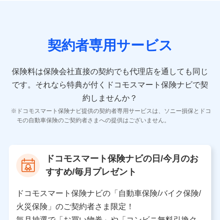
の情報）が含まれます。
保険契約情報
当社又は株式会社NTTドコモが取得し、又は保有する保
険契約に関する情報。例として、保険契約者及び被保険
契約者専用サービス
者の氏名、住所、生年月日、性別、保険契約者と被保険
者の関係、保険加入の目的、保険商品の内容、保険料、
保険料のお支払方法、車のメーカーや走行距離などの情
保険料は保険会社直接の契約でも代理店を通しても同じ
報、建物の構造や築年数などの情報、ペットの種類や年
齢などの情報などが含まれます。
です。
それなら特典が付くドコモスマート保険ナビで契
約しませんか？
【共同して利用する者の範囲】
ドコモスマート保険ナビ提供の契約者専用サービスは、ソニー損保とドコ
当社
モの自動車保険のご契約者さまへの提供はございません。
株式会社NTTドコモ
【利用する者の利用目的】
ドコモスマート保険ナビの日/今月のお
当社又は株式会社NTTドコモが提供する保険関連サービ
すすめ/毎月プレゼント
スにおけるユーザ登録受付および管理のため
当社又は株式会社NTTドコモと取引のあるもしくは委託
を受けている保険会社・提携会社の保険その他に関する
ドコモスマート保険ナビの「自動車保険/バイク保険/
情報を提供するため、また維持管理等の委託業務遂行の
火災保険」のご契約者さま限定！
ため、またそれらに付帯、関連する当社、株式会社NTT
ドコモおよび提携会社のサービスを案内、提供するため
毎月抽選で「お買い物券」や「コンビニ無料引換ク