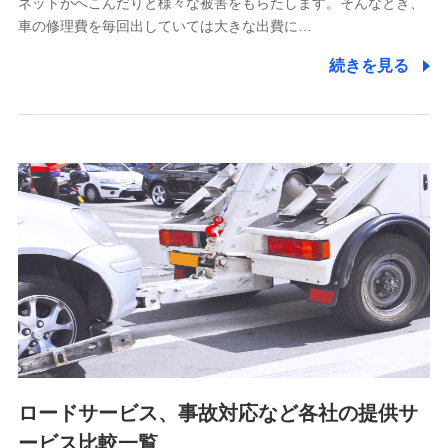
ネットがへこんだりと様々な被害をもらたします。そんなとき、
5.通話録音にて取得する情報
車の修理費を毎回出していては大きな出費に…
電話対応の品質向上およびお問合せ内容の正確な把握のため
続きを見る
6.採用応募者の個人情報
採用選考および入社手続を実施するため
7.社員（従業者）の個人情報
人事･勤怠･健康・労務等の管理、給与支給、福利厚生・採用
退職関連処理等の各種手続きのため、当社と従業員または従
業員同士の連絡のため
8.取引先個人情報
取引先としての選定業務、営業情報の提供業務、契約締結手
続き業務、取引管理業務、およびこれらに準ずる業務の遂行
のため
ロードサービス、事故対応など各社の提供サ
9.お問い合わせ情報
各種お問い合わせに対応するため
ービス比較一覧