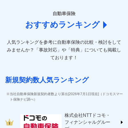
■損害保険
あいおいニッセイ同和損害保険株式会社
自動車保険
(https://www.aioinissaydowa.co.jp/)
おすすめランキング
アクサ損害保険株式会社 (https://www.axa-
direct.co.jp/)
アニコム損害保険株式会社 (https://www.anicom-
人気ランキングを参考に自動車保険の比較・検討をして
sompo.co.jp/)
東京海上ダイレクト損害保険株式会社 (https://www.e-
みませんか？
「事故対応」や「特典」についても掲載し
design.net/)
ております！
AIG損害保険株式会社 (https://www.aig.co.jp/sonpo)
ＳＢＩ損害保険株式会社
(https://www.sbisonpo.co.jp/)
新規契約数人気ランキング
ジェイアイ傷害火災保険株式会社
(https://www.jihoken.co.jp/)
ソニー損害保険株式会社
当社自動車保険新規契約者数より算出[2026年7月1日現在]（ドコモスマー
(https://www.sonysonpo.co.jp/)
ト保険ナビ調べ）
損害保険ジャパン株式会社 (https://www.sompo-
japan.co.jp/)
株式会社NTTドコモ・
ＳＯＭＰＯダイレクト損害保険株式会社
フィナンシャルグルー
(https://www.sompo-direct.co.jp/)