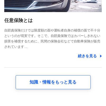
報。例として、dポイントカード番号、性別、年齢、家族
構成、住所、dポイント残高、dポイント利用履歴などが
含まれます。
利用情報
任意保険とは
当社又は株式会社NTTドコモが提供する各種サービスな
どのご契約・ご利用などに関する情報。例として、当社
又は株式会社NTTドコモが提供する各種サービスのご契
自賠責保険だけでは限度額の面や運転者自身の補償の面で不十分
約状態・ご利用履歴インターネット利用時の行動に関す
というのが現実です。そこで、自賠責保険ではカバーしきれない
る情報、アプリケーション利用時の行動に関する情報、
損害を補償するために、民間の保険会社などで自動車保険が販売
購入されたサービスや商品の名称・購入場所・決済に関
されています…
する情報、アンケートの回答に関する情報などが含まれ
ます。
続きを見る
保険関連サービス情報
当社又は株式会社NTTドコモが提供する保険関連サービ
スに関して取得し、又は保有する情報。例として、見積
請求受付時、資料請求受付時又はユーザー登録受付時に
提供いただいた情報（氏名、住所、生年月日、性別、保
険契約者と被保険者の関係、保険加入の目的、保険商品
知識・情報をもっと見る
の内容、保険料、保険料のお支払方法、車のメーカーや
走行距離などの情報、建物の構造や築年数などの情報、
ペットの種類や年齢など）及びお客様との応対記録 （お
客様に提示した比較見積の試算結果情報、メールマガジ
ンを提供した際のメール内容や送信履歴の情報及び保険
の更改案内等を提供した際のメール内容や送信履歴など