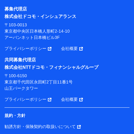
株式会社NTTドコモ・フィナンシャルグループ
募集代理店
【利用目的】
株式会社ドコモ・インシュアランス
当社または株式会社NTTドコモ・フィナンシャルグルー
〒103-0013
プが提供する保険関連サービスにおけるユーザー登録受
東京都中央区日本橋人形町2-14-10
付および管理のため
アーバンネット日本橋ビル3F
当社または株式会社NTTドコモ・フィナンシャルグルー
プと取引のあるもしくは委託を受けている保険会社・提
プライバシーポリシー
会社概要
携会社の保険その他に関する情報を提供するため、また
維持管理等の委託業務遂行のため、またそれらに付帯、
共同募集代理店
関連する当社または株式会社NTTドコモ・フィナンシャ
株式会社NTTドコモ・フィナンシャルグループ
ルグループおよび提携会社のサービスを案内、提供する
ため
〒100-6150
（各サービスで取得したサービス利用履歴、ウェブサイ
東京都千代田区永田町2丁目11番1号
トの閲覧履歴、購買履歴、ご契約内容等のパーソナルデ
山王パークタワー
ータを分析して、お客さまの趣味・嗜好・傾向に応じた
サービス・商品等に関するご提案や広告の配信等を行う
プライバシーポリシー
会社概要
ことがあります。）
各種セミナーの開催のため
コンサルティングサービスの実施のため
規約・方針
アンケートやキャンペーン等の実施のため
上記に係る案内・手続き・管理等付帯業務を行うため
勧誘方針・保険契約の取扱いについて
【当該個人データの管理について責任を有する者の名称・住