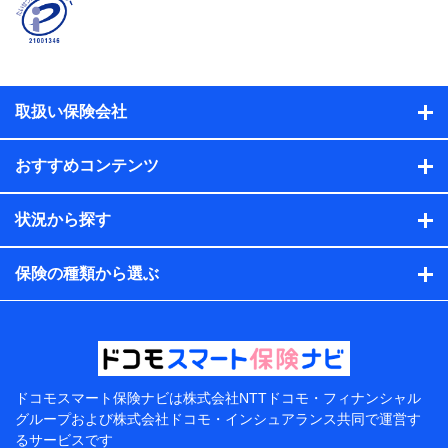
名、住所、生年月日、性別、保険契約者と被保険者の関
係、保険加入の目的、保険商品の内容、保険料、保険料
のお支払方法、車のメーカーや走行距離などの情報、建
物の構造や築年数などの情報、ペットの種類や年齢な
ど）及びお客様との応対記録（お客様に提示した比較見
積の試算結果情報、メールマガジンを提供した際のメー
取扱い保険会社
ル内容や送信履歴の情報及び保険の更改案内等を提供し
た際のメール内容や送信履歴などの情報）が含まれま
す。
おすすめコンテンツ
保険契約情報
当社または株式会社NTTドコモ・フィナンシャルグルー
プが取得し、又は保有する保険契約に関する情報。例と
状況から探す
して、保険契約者及び被保険者の氏名、住所、生年月
日、性別、保険契約者と被保険者の関係、保険加入の目
的、保険商品の内容、保険料、保険料のお支払方法、車
保険の種類から選ぶ
のメーカーや走行距離などの情報、建物の構造や築年数
などの情報、ペットの種類や年齢などの情報などが含ま
れます。
提供当事者から受領当事者が個人データを取得する方法
電子的・電磁的方法等
【共同して利用する者の範囲】
ドコモスマート保険ナビは
株式会社NTTドコモ・フィナンシャル
グループおよび
株式会社ドコモ・インシュアランス共同で
運営す
当社
るサービスです