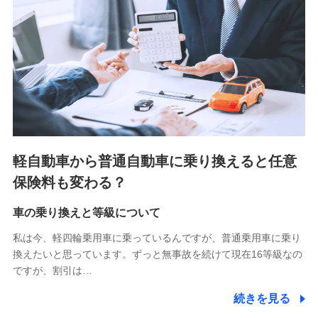
■少額短期保険
株式会社アシロ少額短期保険 (https://kailash.co.jp/)
SBIいきいき少額短期保険会社 (https://www.i-
sedai.com/)
SBIペット少額短期保険株式会社 (https://www.sbipet-
ssi.co.jp/)
SBIリスタ少額短期保険会社
(https://www.jishin.co.jp/)
スマートプラス少額短期保険株式会社
（https://www.smartplus-insurance.com/）
軽自動車から普通自動車に乗り換えると任意
チューリッヒ少額短期保険株式会社
保険料も変わる？
(https://www.zurichssi.co.jp/)
Tokio Marine X少額短期保険株式会社
(https://www.tokiomarine-x.co.jp/)
車の乗り換えと等級について
ペットメディカルサポート株式会社
私は今、軽四輪乗用車に乗っているんですが、普通乗用車に乗り
(https://pshoken.co.jp/)
換えたいと思っています。ずっと無事故を続けて現在16等級なの
リトルファミリー少額短期保険株式会社
ですが、割引は…
(https://www.littlefamily-ssi.com/)
続きを見る
2.共同募集を行う代理店から受領する個人情報