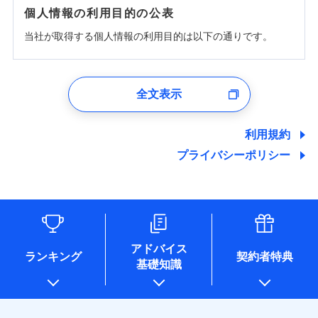
個人情報の利用目的の公表
当社が取得する個人情報の利用目的は以下の通りです。
1.見積請求受付時、資料請求受付時、ユーザー登録受
付時
全文表示
ユーザー登録受付および、管理のため
郵便、電話、およびＥメール等により、当社と取引のあるも
しくは委託を受けている保険会社・提携会社の保険その他に
利用規約
関する情報を提供し、金融商品等の契約を勧奨するため、ま
プライバシーポリシー
た維持管理等の委託業務遂行のため、またそれらに付帯、関
連する当社および提携会社のサービスを案内、提供するため
（なお、当社は複数の保険会社と取引があり、取得した個人
情報を取引のある他の保険会社の商品・サービスをご提案す
るために利用させていただくことがあります。）
各種セミナーの開催のため
コンサルティングサービスの実施のため
アドバイス
アンケートやキャンペーン等の実施のため
ランキング
契約者特典
基礎知識
上記に係る案内・手続き・管理等付帯業務を行うため
* 当社が委託を受けている保険会社の情報は、保険会社のホ
ームページに掲載しておりますので、ご確認ください。