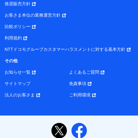
推奨販売方針
所・代表者名】
お客さま本位の業務運営方針
当該個人データを取り扱う各共同利用者（詳細は次のとお
り）
比較ポリシー
東京都千代田区永田町2丁目11番1号 山王パークタワー
利用規約
株式会社NTTドコモ・フィナンシャルグループ 代表取締役
社長 廣井 孝史
NTTドコモグループカスタマーハラスメントに対する基本方針
東京都中央区日本橋人形町2-14-10 アーバンネット日本橋
その他
ビル 3F
お知らせ一覧
よくあるご質問
株式会社ドコモ・インシュアランス 代表取締役社長 吉
村 忠義
サイトマップ
免責事項
また当社は、オンライン面談による保険のご相談にあたっ
法人のお客さま
ご利用環境
て、以下の提携代理店とお客様の個人データを共同利用する
ことがあります。
1. 共同利用する個人データの項目
氏名、生年月日、住所、メールアドレス、電話番号、個