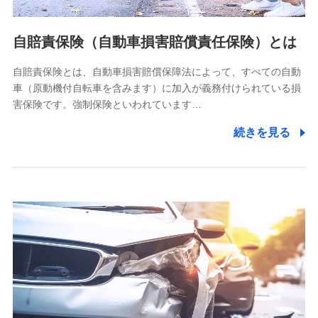
個人情報の第三者提供について
当社ではご本人の同意がある場合または法令に基づく場合を
自賠責保険（自動車損害賠償責任保険）とは
除き、第三者に提供いたしません。
自賠責保険とは、自動車損害賠償保障法によって、すべての自動
業務の委託
車（原動機付自転車を含みます）に加入が義務付けられている損
当社は利用目的の達成に必要な範囲内において個人情報の取
害保険です。強制保険といわれています…
り扱いの全部または一部を委託する場合があります。
続きを見る
個人データの共同利用
当社は株式会社NTTドコモとの間で、以下のとおり個
人データを共同利用します。
【共同して利用される利用データの項目】
当社又は株式会社NTTドコモがサービス提供等を通じて取得
した、以下の情報などの個人データ
基本情報
氏名、電話番号、メールアドレス、お客さまの識別子、
属性、連絡先、dポイントサービスのご利用に関する情