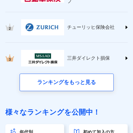
プ
チューリッヒ保険会社 (https://www.zurich.co.jp/)
東京海上日動火災保険株式会社
(https://www.tokiomarine-nichido.co.jp/)
日新火災海上保険株式会社
チューリッヒ保険会社
(https://www.nisshinfire.co.jp/)
ペット＆ファミリー損害保険株式会社
(https://www.petfamilyins.co.jp/)
三井住友海上火災保険株式会社 (https://www.ms-
ins.com/)
三井ダイレクト損保
三井ダイレクト損害保険株式会社
(https://www.mitsui-direct.co.jp/)
■生命保険
ランキングをもっと見る
アクサ生命保険株式会社（https://www.axa.co.jp/）
SBI生命保険株式会社（https://www.sbilife.co.jp/）
FWD生命保険株式会社（https://www.fwdlife.co.jp/）
ソニー生命保険株式会社
様々なランキングを公開中！
（https://www.sonylife.co.jp）
SOMPOひまわり生命保険株式会社
（https://www.himawari-life.co.jp/）
年代別
初めて加入の方
第一ネオ生命保険株式会社（https://neofirst.co.jp/）