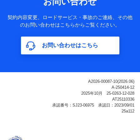
お問い合わせ
ータ
基本情報
契約内容変更、ロードサービス・事故のご連絡、その他
氏名、電話番号、メールアドレス、お客さまの識別子、
のお問い合わせはこちらからご覧ください。
属性、連絡先、dポイントサービスのご利用に関する情
報。例として、dポイントカード番号、性別、年齢、家族
構成、住所、dポイント残高、dポイント利用履歴などが
お問い合わせはこちら
含まれます。
利用情報
当社または株式会社NTTドコモ・フィナンシャルグルー
プが提供する各種サービスなどのご契約・ご利用などに
関する情報。例として、当社または株式会社NTTドコ
モ・フィナンシャルグループが提供する各種サービスの
ご契約状態・ご利用履歴インターネット利用時の行動に
関する情報、アプリケーション利用時の行動に関する情
報、購入されたサービスや商品の名称・購入場所・決済
に関する情報、アンケートの回答に関する情報などが含
まれます。
保険関連サービス情報
当社または株式会社NTTドコモ・フィナンシャルグルー
プが提供する保険関連サービスに関して取得し、又は保
有する情報。例として、見積請求受付時、資料請求受付
時又はユーザー登録受付時に提供いただいた情報（氏