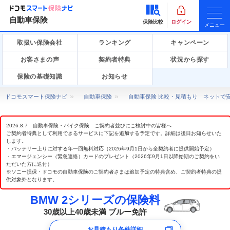
自動車保険
保険比較
ログイン
メニュー
取扱い保険会社
ランキング
キャンペーン
お客さまの声
契約者特典
状況から探す
保険の基礎知識
お知らせ
ドコモスマート保険ナビ
自動車保険
自動車保険 比較・見積もり ネットで
2026.8.7 自動車保険・バイク保険 ご契約者並びにご検討中の皆様へ
ご契約者特典として利用できるサービスに下記を追加する予定です。詳細は後日お知らせいた
します。
・バッテリー上りに対する年一回無料対応（2026年9月1日から全契約者に提供開始予定）
・エマージェンシー（緊急連絡）カードのプレゼント（2026年9月1日以降始期のご契約をい
ただいた方に送付）
※ソニー損保・ドコモの自動車保険のご契約者さまは追加予定の特典含め、ご契約者特典の提
供対象外となります。
BMW 2シリーズの保険料
30歳以上40歳未満 ブルー免許
お見積もり条件詳細