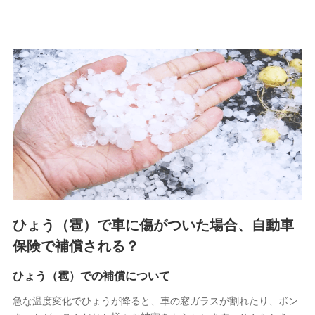
郵便、電話、およびＥメール等により、当社と取引のあるも
しくは委託を受けている保険会社・提携会社の保険その他に
関する情報を提供し、金融商品等の契約を勧奨するため、ま
た維持管理等の委託業務遂行のため、またそれらに付帯、関
連する当社および提携会社のサービスを案内、提供するため
（なお、当社は複数の保険会社と取引があり、取得した個人
情報を取引のある他の保険会社の商品・サービスをご提案す
るために利用させていただくことがあります。）
上記に係る連絡・手続き・管理等付帯業務を行うため
3.セミナー募集サイトから取得した個人情報
各種セミナーの案内、開催のため
上記に係る連絡・手続き・管理等付帯業務を行うため
4.家族・友達紹介にて取得した個人情報
ひょう（雹）で車に傷がついた場合、自動車
被紹介者への連絡、及び当社と取引のあるもしくは委託を受
保険で補償される？
けている保険会社・提携会社の保険その他に関する情報を提
供し、金融商品等の契約を勧奨するため
ひょう（雹）での補償について
アンケートやキャンペーン等の実施のため
上記に係る連絡・手続き・管理等付帯業務を行うため
急な温度変化でひょうが降ると、車の窓ガラスが割れたり、ボン