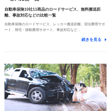
自動車保険10社11商品のロードサービス、無料搬送距
10.受託業務の 個人情報
離、事故対応などの比較一覧
受託業務の遂行およびこれらに準ずる業務の遂行のため
自動車保険のロードサービス、レッカー搬送距離、宿泊費用サポ
11.マイカー通勤管理クラウド並びに法人向けASPサー
ート、帰宅・移動費用サポート、事故対応など…
ビスに関してのお問い合わせ情報
続きを見る
各種お問い合わせに対応するため
当社のサービスに関する情報提供や、皆様に有用なお知らせ
をお送りするため
アンケートの送付のため
当社のサービスや媒体の運営改善に必要なデータを解析し、
分析するため
当社の対応品質向上やお問い合わせ内容の正確な把握のため
個人情報保護管理者の職名、連絡先
株式会社ドコモ・インシュアランス 営業部長
〒103-0013 東京都中央区日本橋人形町2-14-10 アーバン
ネット日本橋ビル 3F
株式会社ドコモ・インシュアランス