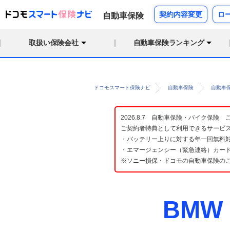
契約内容変更
ロ
自動車保険
取扱い保険会社
自動車保険ランキング
ドコモスマート保険ナビ
自動車保険
自動車
2026.8.7 自動車保険・バイク保
ご契約者特典として利用できるサービ
・バッテリー上りに対する年一回無料対
・エマージェンシー（緊急連絡）カード
※ソニー損保・ドコモの自動車保険の
BMW