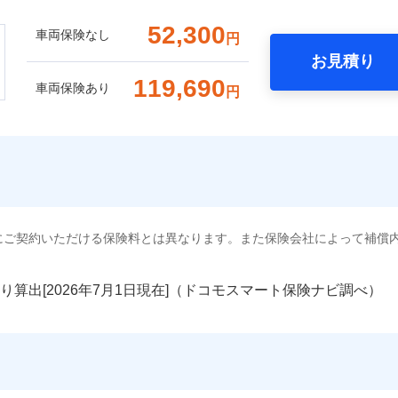
52,300
車両保険なし
円
お見積り
119,690
車両保険あり
円
にご契約いただける保険料とは異なります。また保険会社によって補償
り算出[
年
月
日現在]（ドコモスマート保険ナビ調べ）