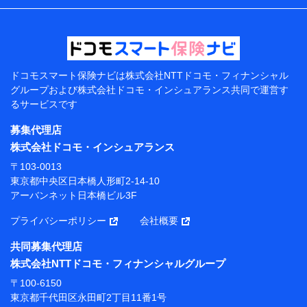
などの情報、ペットの種類や年齢などの情報などが含ま
れます。
提供当事者から受領当事者が個人データを取得する方法
電子的・電磁的方法等
【共同して利用する者の範囲】
ドコモスマート保険ナビは
株式会社NTTドコモ・フィナンシャル
グループおよび
株式会社ドコモ・インシュアランス共同で
運営す
当社
るサービスです
株式会社NTTドコモ・フィナンシャルグループ
募集代理店
【利用目的】
株式会社ドコモ・インシュアランス
当社または株式会社NTTドコモ・フィナンシャルグルー
〒103-0013
プが提供する保険関連サービスにおけるユーザー登録受
東京都中央区日本橋人形町2-14-10
付および管理のため
アーバンネット日本橋ビル3F
当社または株式会社NTTドコモ・フィナンシャルグルー
プと取引のあるもしくは委託を受けている保険会社・提
プライバシーポリシー
会社概要
携会社の保険その他に関する情報を提供するため、また
維持管理等の委託業務遂行のため、またそれらに付帯、
共同募集代理店
関連する当社または株式会社NTTドコモ・フィナンシャ
株式会社NTTドコモ・フィナンシャルグループ
ルグループおよび提携会社のサービスを案内、提供する
ため
〒100-6150
（各サービスで取得したサービス利用履歴、ウェブサイ
東京都千代田区永田町2丁目11番1号
トの閲覧履歴、購買履歴、ご契約内容等のパーソナルデ