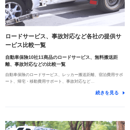
8.取引先個人情報
取引先としての選定業務、営業情報の提供業務、契約締結手
続き業務、取引管理業務、およびこれらに準ずる業務の遂行
のため
ロードサービス、事故対応など各社の提供サ
9.お問い合わせ情報
各種お問い合わせに対応するため
ービス比較一覧
自動車保険10社11商品のロードサービス、無料搬送距
10.受託業務の 個人情報
離、事故対応などの比較一覧
受託業務の遂行およびこれらに準ずる業務の遂行のため
自動車保険のロードサービス、レッカー搬送距離、宿泊費用サポ
11.マイカー通勤管理クラウド並びに法人向けASPサー
ート、帰宅・移動費用サポート、事故対応など…
ビスに関してのお問い合わせ情報
続きを見る
各種お問い合わせに対応するため
当社のサービスに関する情報提供や、皆様に有用なお知らせ
をお送りするため
アンケートの送付のため
当社のサービスや媒体の運営改善に必要なデータを解析し、
分析するため
当社の対応品質向上やお問い合わせ内容の正確な把握のため