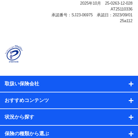
報、購入されたサービスや商品の名称・購入場所・決済
に関する情報、アンケートの回答に関する情報などが含
まれます。
保険関連サービス情報
当社または株式会社NTTドコモ・フィナンシャルグルー
プが提供する保険関連サービスに関して取得し、又は保
有する情報。例として、見積請求受付時、資料請求受付
時又はユーザー登録受付時に提供いただいた情報（氏
名、住所、生年月日、性別、保険契約者と被保険者の関
係、保険加入の目的、保険商品の内容、保険料、保険料
のお支払方法、車のメーカーや走行距離などの情報、建
物の構造や築年数などの情報、ペットの種類や年齢な
ど）及びお客様との応対記録（お客様に提示した比較見
積の試算結果情報、メールマガジンを提供した際のメー
取扱い保険会社
ル内容や送信履歴の情報及び保険の更改案内等を提供し
た際のメール内容や送信履歴などの情報）が含まれま
す。
おすすめコンテンツ
保険契約情報
当社または株式会社NTTドコモ・フィナンシャルグルー
プが取得し、又は保有する保険契約に関する情報。例と
状況から探す
して、保険契約者及び被保険者の氏名、住所、生年月
日、性別、保険契約者と被保険者の関係、保険加入の目
的、保険商品の内容、保険料、保険料のお支払方法、車
保険の種類から選ぶ
のメーカーや走行距離などの情報、建物の構造や築年数