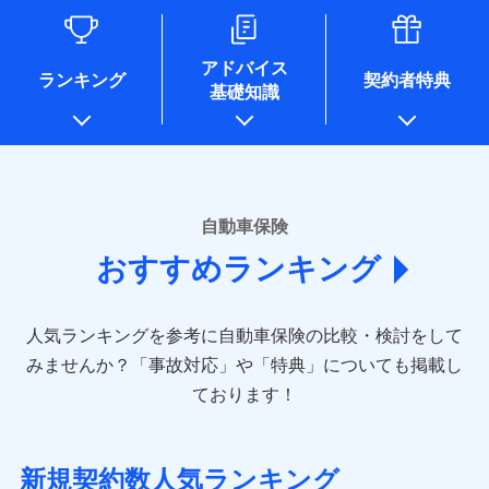
るために利用させていただくことがあります。）
各種セミナーの開催のため
コンサルティングサービスの実施のため
アドバイス
アンケートやキャンペーン等の実施のため
ランキング
契約者特典
基礎知識
上記に係る案内・手続き・管理等付帯業務を行うため
* 当社が委託を受けている保険会社の情報は、保険会社のホ
ームページに掲載しておりますので、ご確認ください。
■損害保険
あいおいニッセイ同和損害保険株式会社
自動車保険
(https://www.aioinissaydowa.co.jp/)
おすすめランキング
アクサ損害保険株式会社 (https://www.axa-
direct.co.jp/)
アニコム損害保険株式会社 (https://www.anicom-
人気ランキングを参考に自動車保険の比較・検討をして
sompo.co.jp/)
東京海上ダイレクト損害保険株式会社 (https://www.e-
みませんか？
「事故対応」や「特典」についても掲載し
design.net/)
ております！
AIG損害保険株式会社 (https://www.aig.co.jp/sonpo)
ＳＢＩ損害保険株式会社
(https://www.sbisonpo.co.jp/)
新規契約数人気ランキング
ジェイアイ傷害火災保険株式会社