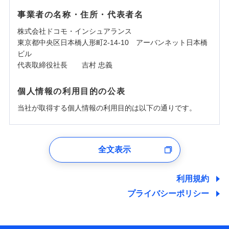
事業者の名称・住所・代表者名
株式会社ドコモ・インシュアランス
東京都中央区日本橋人形町2-14-10 アーバンネット日本橋
ビル
代表取締役社長 吉村 忠義
個人情報の利用目的の公表
当社が取得する個人情報の利用目的は以下の通りです。
1.見積請求受付時、資料請求受付時、ユーザー登録受
付時
全文表示
ユーザー登録受付および、管理のため
郵便、電話、およびＥメール等により、当社と取引のあるも
しくは委託を受けている保険会社・提携会社の保険その他に
利用規約
関する情報を提供し、金融商品等の契約を勧奨するため、ま
プライバシーポリシー
た維持管理等の委託業務遂行のため、またそれらに付帯、関
連する当社および提携会社のサービスを案内、提供するため
（なお、当社は複数の保険会社と取引があり、取得した個人
情報を取引のある他の保険会社の商品・サービスをご提案す