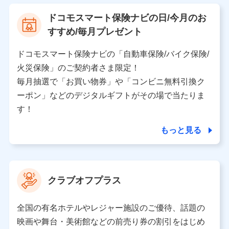
【利用する者の利用目的】
ドコモスマート保険ナビの日/今月のお
当社又は株式会社NTTドコモが提供する保険関連サービ
すすめ/毎月プレゼント
スにおけるユーザ登録受付および管理のため
当社又は株式会社NTTドコモと取引のあるもしくは委託
を受けている保険会社・提携会社の保険その他に関する
ドコモスマート保険ナビの「自動車保険/バイク保険/
情報を提供するため、また維持管理等の委託業務遂行の
火災保険」のご契約者さま限定！
ため、またそれらに付帯、関連する当社、株式会社NTT
ドコモおよび提携会社のサービスを案内、提供するため
毎月抽選で「お買い物券」や「コンビニ無料引換ク
（各サービスで取得したサービス利用履歴、ウェブサイ
ーポン」などのデジタルギフトがその場で当たりま
トの閲覧履歴、購買履歴、ご契約内容等のパーソナルデ
ータを分析して、お客さまの趣味・嗜好・傾向に応じた
す！
サービス・商品等に関するご提案や広告の配信等を行う
ことがあります。）
もっと見る
各種セミナーの開催のため
コンサルティングサービスの実施のため
アンケートやキャンペーン等の実施のため
上記に係る案内・手続き・管理等付帯業務を行うため
クラブオフプラス
【当該個人データの管理について責任を有する者の名称・住
所・代表者名】
全国の有名ホテルやレジャー施設のご優待、話題の
当該個人データを取り扱う各共同利用者（詳細は次のとお
映画や舞台・美術館などの前売り券の割引をはじめ
り）