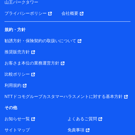
山王パークタワー
ータを分析して、お客さまの趣味・嗜好・傾向に応じた
サービス・商品等に関するご提案や広告の配信等を行う
プライバシーポリシー
会社概要
ことがあります。）
各種セミナーの開催のため
コンサルティングサービスの実施のため
規約・方針
アンケートやキャンペーン等の実施のため
上記に係る案内・手続き・管理等付帯業務を行うため
勧誘方針・保険契約の取扱いについて
【当該個人データの管理について責任を有する者の名称・住
推奨販売方針
所・代表者名】
お客さま本位の業務運営方針
当該個人データを取り扱う各共同利用者（詳細は次のとお
り）
比較ポリシー
東京都千代田区永田町2丁目11番1号 山王パークタワー
利用規約
株式会社NTTドコモ・フィナンシャルグループ 代表取締役
社長 廣井 孝史
NTTドコモグループカスタマーハラスメントに対する基本方針
東京都中央区日本橋人形町2-14-10 アーバンネット日本橋
その他
ビル 3F
お知らせ一覧
よくあるご質問
株式会社ドコモ・インシュアランス 代表取締役社長 吉
村 忠義
サイトマップ
免責事項