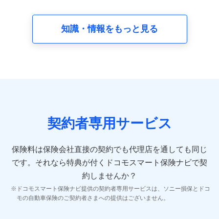
請求受付時、資料請求受付時又はユーザー登録受付時に
提供いただいた情報（氏名、住所、生年月日、性別、保
険契約者と被保険者の関係、保険加入の目的、保険商品
知識・情報をもっと見る
の内容、保険料、保険料のお支払方法、車のメーカーや
走行距離などの情報、建物の構造や築年数などの情報、
ペットの種類や年齢など）及びお客様との応対記録 （お
客様に提示した比較見積の試算結果情報、メールマガジ
ンを提供した際のメール内容や送信履歴の情報及び保険
の更改案内等を提供した際のメール内容や送信履歴など
の情報）が含まれます。
保険契約情報
当社又は株式会社NTTドコモが取得し、又は保有する保
険契約に関する情報。例として、保険契約者及び被保険
契約者専用サービス
者の氏名、住所、生年月日、性別、保険契約者と被保険
者の関係、保険加入の目的、保険商品の内容、保険料、
保険料のお支払方法、車のメーカーや走行距離などの情
保険料は保険会社直接の契約でも代理店を通しても同じ
報、建物の構造や築年数などの情報、ペットの種類や年
齢などの情報などが含まれます。
です。
それなら特典が付くドコモスマート保険ナビで契
約しませんか？
【共同して利用する者の範囲】
ドコモスマート保険ナビ提供の契約者専用サービスは、ソニー損保とドコ
当社
モの自動車保険のご契約者さまへの提供はございません。
株式会社NTTドコモ