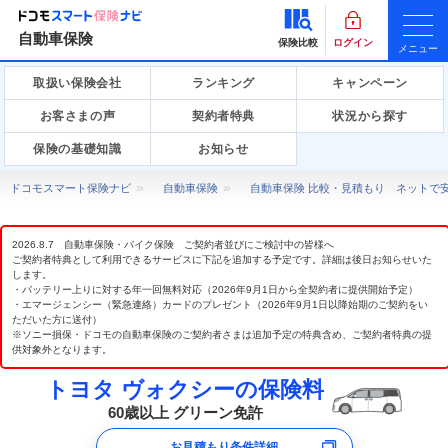
自動車保険
保険比較
ログイン
メニュー
取扱い保険会社
ランキング
キャンペーン
お客さまの声
契約者特典
状況から探す
保険の基礎知識
お知らせ
ドコモスマート保険ナビ
自動車保険
自動車保険 比較・見積もり ネットで
2026.8.7 自動車保険・バイク保険 ご契約者並びにご検討中の皆様へ
ご契約者特典として利用できるサービスに下記を追加する予定です。詳細は後日お知らせいた
します。
・バッテリー上りに対する年一回無料対応（2026年9月1日から全契約者に提供開始予定）
・エマージェンシー（緊急連絡）カードのプレゼント（2026年9月1日以降始期のご契約をい
ただいた方に送付）
※ソニー損保・ドコモの自動車保険のご契約者さまは追加予定の特典含め、ご契約者特典の提
供対象外となります。
トヨタ ヴォクシーの保険料
60歳以上 グリーン免許
お見積もり条件詳細