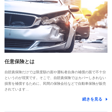
【共同して利用される利用データの項目】
当社又は株式会社NTTドコモがサービス提供等を通じて取得
した、以下の情報などの個人データ
基本情報
氏名、電話番号、メールアドレス、お客さまの識別子、
属性、連絡先、dポイントサービスのご利用に関する情
報。例として、dポイントカード番号、性別、年齢、家族
構成、住所、dポイント残高、dポイント利用履歴などが
含まれます。
利用情報
任意保険とは
当社又は株式会社NTTドコモが提供する各種サービスな
どのご契約・ご利用などに関する情報。例として、当社
又は株式会社NTTドコモが提供する各種サービスのご契
自賠責保険だけでは限度額の面や運転者自身の補償の面で不十分
約状態・ご利用履歴インターネット利用時の行動に関す
というのが現実です。そこで、自賠責保険ではカバーしきれない
る情報、アプリケーション利用時の行動に関する情報、
損害を補償するために、民間の保険会社などで自動車保険が販売
購入されたサービスや商品の名称・購入場所・決済に関
されています…
する情報、アンケートの回答に関する情報などが含まれ
ます。
続きを見る
保険関連サービス情報
当社又は株式会社NTTドコモが提供する保険関連サービ
スに関して取得し、又は保有する情報。例として、見積