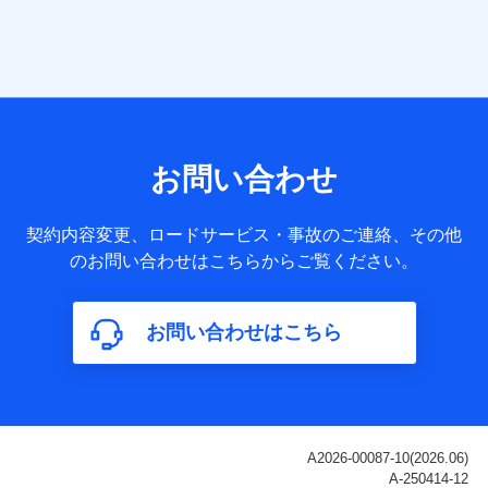
当社は株式会社NTTドコモ・フィナンシャルグループ
との間で、以下のとおり個人データを共同利用しま
す。
【共同して利用される利用データの項目】
当社または株式会社NTTドコモ・フィナンシャルグループが
サービス提供等を通じて取得した、以下の情報などの個人デ
お問い合わせ
ータ
基本情報
契約内容変更、ロードサービス・事故のご連絡、その他
氏名、電話番号、メールアドレス、お客さまの識別子、
のお問い合わせはこちらからご覧ください。
属性、連絡先、dポイントサービスのご利用に関する情
報。例として、dポイントカード番号、性別、年齢、家族
構成、住所、dポイント残高、dポイント利用履歴などが
お問い合わせはこちら
含まれます。
利用情報
当社または株式会社NTTドコモ・フィナンシャルグルー
プが提供する各種サービスなどのご契約・ご利用などに
関する情報。例として、当社または株式会社NTTドコ
モ・フィナンシャルグループが提供する各種サービスの
ご契約状態・ご利用履歴インターネット利用時の行動に
関する情報、アプリケーション利用時の行動に関する情