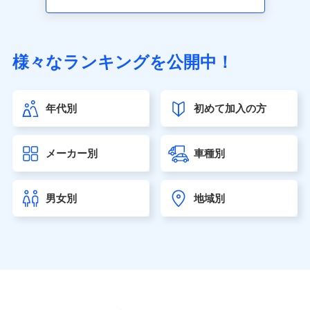
アクサ生命保険株式会社（https://www.axa.co.jp/）
SBI生命保険株式会社（https://www.sbilife.co.jp/）
FWD生命保険株式会社（https://www.fwdlife.co.jp/）
ソニー生命保険株式会社
様々なランキングを公開中！
（https://www.sonylife.co.jp）
SOMPOひまわり生命保険株式会社
（https://www.himawari-life.co.jp/）
年代別
初めて加入の方
第一ネオ生命保険株式会社（https://neofirst.co.jp/）
大樹生命保険株式会社（https://www.taiju-life.co.jp）
太陽生命保険株式会社（https://www.taiyo-
メーカー別
車種別
seimei.co.jp）
チューリッヒ生命保険株式会社
（https://www.zurichlife.co.jp/）
男女別
地域別
東京海上日動あんしん生命保険株式会社
（https://www.tmn-anshin.co.jp/）
なないろ生命保険株式会社
（https://www.nanairolife.co.jp/）
日本生命保険相互会社（https://www.nissay.co.jp）
はなさく生命保険株式会社
（https://www.life8739.co.jp/）
マニュライフ生命保険株式会社