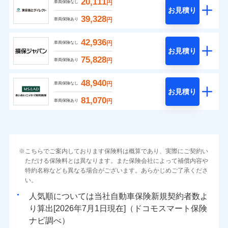
20,111
円
車両保険なし
お見積り
39,328
円
車両保険あり
42,936
円
車両保険なし
お見積り
75,828
円
車両保険あり
48,940
円
車両保険なし
お見積り
81,070
円
車両保険あり
こちらでご案内しております保険料は概算であり、実際にご契約い
ただける保険料とは異なります。また保険会社によって補償内容や
特約名称なども異なる場合がございます。あらかじめご了承くださ
い。
人気順については当社
新規契約者数よ
り算出[
年
月
日現在]（ドコモスマート保険
ナビ調べ）