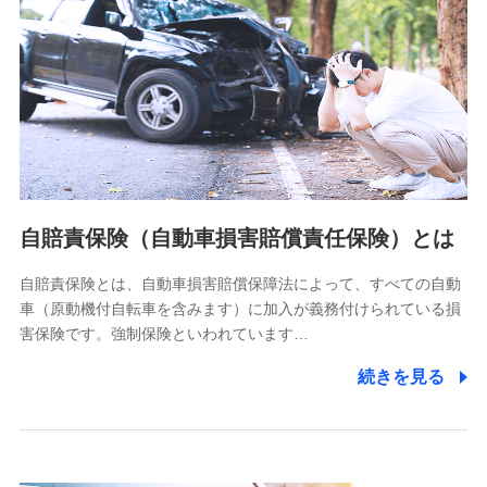
個人情報保護管理者の職名、連絡先
株式会社ドコモ・インシュアランス 営業部長
〒103-0013 東京都中央区日本橋人形町2-14-10 アーバン
ネット日本橋ビル 3F
株式会社ドコモ・インシュアランス
個人情報の第三者提供について
当社ではご本人の同意がある場合または法令に基づく場合を
自賠責保険（自動車損害賠償責任保険）とは
除き、第三者に提供いたしません。
自賠責保険とは、自動車損害賠償保障法によって、すべての自動
業務の委託
車（原動機付自転車を含みます）に加入が義務付けられている損
当社は利用目的の達成に必要な範囲内において個人情報の取
害保険です。強制保険といわれています…
り扱いの全部または一部を委託する場合があります。
続きを見る
個人データの共同利用
当社は株式会社NTTドコモとの間で、以下のとおり個
人データを共同利用します。