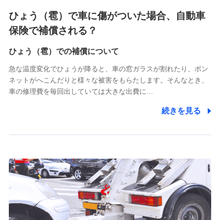
4.家族・友達紹介にて取得した個人情報
ひょう（雹）で車に傷がついた場合、自動車
被紹介者への連絡、及び当社と取引のあるもしくは委託を受
保険で補償される？
けている保険会社・提携会社の保険その他に関する情報を提
供し、金融商品等の契約を勧奨するため
ひょう（雹）での補償について
アンケートやキャンペーン等の実施のため
上記に係る連絡・手続き・管理等付帯業務を行うため
急な温度変化でひょうが降ると、車の窓ガラスが割れたり、ボン
ネットがへこんだりと様々な被害をもらたします。そんなとき、
5.通話録音にて取得する情報
車の修理費を毎回出していては大きな出費に…
電話対応の品質向上およびお問合せ内容の正確な把握のため
続きを見る
6.採用応募者の個人情報
採用選考および入社手続を実施するため
7.社員（従業者）の個人情報
人事･勤怠･健康・労務等の管理、給与支給、福利厚生・採用
退職関連処理等の各種手続きのため、当社と従業員または従
業員同士の連絡のため