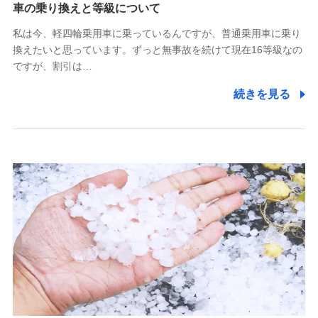
(https://www.tokiomarine-x.co.jp/)
車の乗り換えと等級について
ペットメディカルサポート株式会社
私は今、軽四輪乗用車に乗っているんですが、普通乗用車に乗り
(https://pshoken.co.jp/)
換えたいと思っています。ずっと無事故を続けて現在16等級なの
リトルファミリー少額短期保険株式会社
ですが、割引は…
(https://www.littlefamily-ssi.com/)
続きを見る
2.共同募集を行う代理店から受領する個人情報
郵便、電話、およびＥメール等により、当社と取引のあるも
しくは委託を受けている保険会社・提携会社の保険その他に
関する情報を提供し、金融商品等の契約を勧奨するため、ま
た維持管理等の委託業務遂行のため、またそれらに付帯、関
連する当社および提携会社のサービスを案内、提供するため
（なお、当社は複数の保険会社と取引があり、取得した個人
情報を取引のある他の保険会社の商品・サービスをご提案す
るために利用させていただくことがあります。）
上記に係る連絡・手続き・管理等付帯業務を行うため
3.セミナー募集サイトから取得した個人情報
各種セミナーの案内、開催のため
上記に係る連絡・手続き・管理等付帯業務を行うため