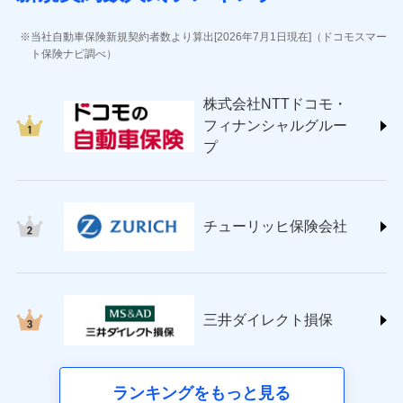
(https://www.jihoken.co.jp/)
ソニー損害保険株式会社
当社自動車保険新規契約者数より算出[2026年7月1日現在]（ドコモスマー
(https://www.sonysonpo.co.jp/)
ト保険ナビ調べ）
損害保険ジャパン株式会社 (https://www.sompo-
japan.co.jp/)
株式会社NTTドコモ・
ＳＯＭＰＯダイレクト損害保険株式会社
フィナンシャルグルー
(https://www.sompo-direct.co.jp/)
プ
チューリッヒ保険会社 (https://www.zurich.co.jp/)
東京海上日動火災保険株式会社
(https://www.tokiomarine-nichido.co.jp/)
日新火災海上保険株式会社
チューリッヒ保険会社
(https://www.nisshinfire.co.jp/)
ペット＆ファミリー損害保険株式会社
(https://www.petfamilyins.co.jp/)
三井住友海上火災保険株式会社 (https://www.ms-
ins.com/)
三井ダイレクト損保
三井ダイレクト損害保険株式会社
(https://www.mitsui-direct.co.jp/)
■生命保険
ランキングをもっと見る