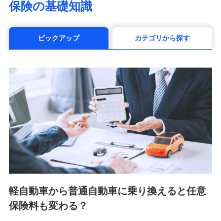
保険の基礎知識
（https://www.manulife.co.jp/）
三井住友海上あいおい生命保険株式会社
（https://www.msa-life.co.jp/）
ピックアップ
カテゴリから探す
メットライフ生命株式会社(https://www.metlife.co.jp/)
メディケア生命保険株式会社
（https://www.medicarelife.com/）
■少額短期保険
株式会社アシロ少額短期保険 (https://kailash.co.jp/)
SBIいきいき少額短期保険会社 (https://www.i-
sedai.com/)
SBIペット少額短期保険株式会社 (https://www.sbipet-
ssi.co.jp/)
SBIリスタ少額短期保険会社
(https://www.jishin.co.jp/)
スマートプラス少額短期保険株式会社
（https://www.smartplus-insurance.com/）
軽自動車から普通自動車に乗り換えると任意
チューリッヒ少額短期保険株式会社
保険料も変わる？
(https://www.zurichssi.co.jp/)
Tokio Marine X少額短期保険株式会社