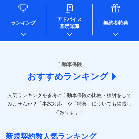
るために利用させていただくことがあります。）
各種セミナーの開催のため
コンサルティングサービスの実施のため
アドバイス
アンケートやキャンペーン等の実施のため
ランキング
契約者特典
基礎知識
上記に係る案内・手続き・管理等付帯業務を行うため
* 当社が委託を受けている保険会社の情報は、保険会社のホ
ームページに掲載しておりますので、ご確認ください。
■損害保険
あいおいニッセイ同和損害保険株式会社
自動車保険
(https://www.aioinissaydowa.co.jp/)
おすすめランキング
アクサ損害保険株式会社 (https://www.axa-
direct.co.jp/)
アニコム損害保険株式会社 (https://www.anicom-
人気ランキングを参考に自動車保険の比較・検討をして
sompo.co.jp/)
東京海上ダイレクト損害保険株式会社 (https://www.e-
みませんか？
「事故対応」や「特典」についても掲載し
design.net/)
ております！
AIG損害保険株式会社 (https://www.aig.co.jp/sonpo)
ＳＢＩ損害保険株式会社
(https://www.sbisonpo.co.jp/)
新規契約数人気ランキング
ジェイアイ傷害火災保険株式会社