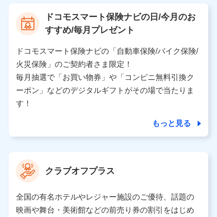
【利用する者の利用目的】
ドコモスマート保険ナビの日/今月のお
当社又は株式会社NTTドコモが提供する保険関連サービ
すすめ/毎月プレゼント
スにおけるユーザ登録受付および管理のため
当社又は株式会社NTTドコモと取引のあるもしくは委託
を受けている保険会社・提携会社の保険その他に関する
ドコモスマート保険ナビの「自動車保険/バイク保険/
情報を提供するため、また維持管理等の委託業務遂行の
火災保険」のご契約者さま限定！
ため、またそれらに付帯、関連する当社、株式会社NTT
ドコモおよび提携会社のサービスを案内、提供するため
毎月抽選で「お買い物券」や「コンビニ無料引換ク
（各サービスで取得したサービス利用履歴、ウェブサイ
ーポン」などのデジタルギフトがその場で当たりま
トの閲覧履歴、購買履歴、ご契約内容等のパーソナルデ
ータを分析して、お客さまの趣味・嗜好・傾向に応じた
す！
サービス・商品等に関するご提案や広告の配信等を行う
ことがあります。）
もっと見る
各種セミナーの開催のため
コンサルティングサービスの実施のため
アンケートやキャンペーン等の実施のため
上記に係る案内・手続き・管理等付帯業務を行うため
クラブオフプラス
【当該個人データの管理について責任を有する者の名称・住
所・代表者名】
全国の有名ホテルやレジャー施設のご優待、話題の
当該個人データを取り扱う各共同利用者（詳細は次のとお
映画や舞台・美術館などの前売り券の割引をはじめ
り）