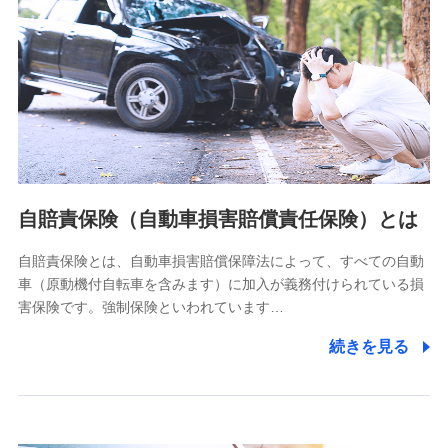
個人情報保護管理者の職名、連絡先
株式会社ドコモ・インシュアランス 営業部長
〒103-0013 東京都中央区日本橋人形町2-14-10 アーバン
ネット日本橋ビル 3F
株式会社ドコモ・インシュアランス
個人情報の第三者提供について
当社ではご本人の同意がある場合または法令に基づく場合を
自賠責保険（自動車損害賠償責任保険）とは
除き、第三者に提供いたしません。
自賠責保険とは、自動車損害賠償保障法によって、すべての自動
業務の委託
車（原動機付自転車を含みます）に加入が義務付けられている損
当社は利用目的の達成に必要な範囲内において個人情報の取
害保険です。強制保険といわれています…
り扱いの全部または一部を委託する場合があります。
続きを見る
個人データの共同利用
当社は株式会社NTTドコモとの間で、以下のとおり個
人データを共同利用します。