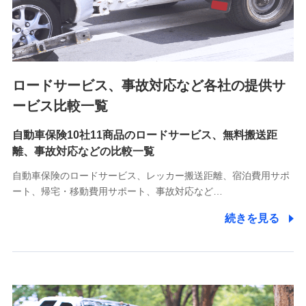
8.取引先個人情報
取引先としての選定業務、営業情報の提供業務、契約締結手
続き業務、取引管理業務、およびこれらに準ずる業務の遂行
のため
ロードサービス、事故対応など各社の提供サ
9.お問い合わせ情報
各種お問い合わせに対応するため
ービス比較一覧
自動車保険10社11商品のロードサービス、無料搬送距
10.受託業務の 個人情報
離、事故対応などの比較一覧
受託業務の遂行およびこれらに準ずる業務の遂行のため
自動車保険のロードサービス、レッカー搬送距離、宿泊費用サポ
11.マイカー通勤管理クラウド並びに法人向けASPサー
ート、帰宅・移動費用サポート、事故対応など…
ビスに関してのお問い合わせ情報
続きを見る
各種お問い合わせに対応するため
当社のサービスに関する情報提供や、皆様に有用なお知らせ
をお送りするため
アンケートの送付のため
当社のサービスや媒体の運営改善に必要なデータを解析し、
分析するため
当社の対応品質向上やお問い合わせ内容の正確な把握のため