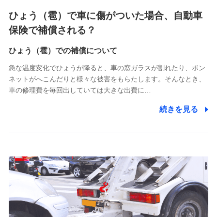
4.家族・友達紹介にて取得した個人情報
ひょう（雹）で車に傷がついた場合、自動車
被紹介者への連絡、及び当社と取引のあるもしくは委託を受
保険で補償される？
けている保険会社・提携会社の保険その他に関する情報を提
供し、金融商品等の契約を勧奨するため
ひょう（雹）での補償について
アンケートやキャンペーン等の実施のため
上記に係る連絡・手続き・管理等付帯業務を行うため
急な温度変化でひょうが降ると、車の窓ガラスが割れたり、ボン
ネットがへこんだりと様々な被害をもらたします。そんなとき、
5.通話録音にて取得する情報
車の修理費を毎回出していては大きな出費に…
電話対応の品質向上およびお問合せ内容の正確な把握のため
続きを見る
6.採用応募者の個人情報
採用選考および入社手続を実施するため
7.社員（従業者）の個人情報
人事･勤怠･健康・労務等の管理、給与支給、福利厚生・採用
退職関連処理等の各種手続きのため、当社と従業員または従
業員同士の連絡のため