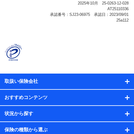
報、購入されたサービスや商品の名称・購入場所・決済
に関する情報、アンケートの回答に関する情報などが含
まれます。
保険関連サービス情報
当社または株式会社NTTドコモ・フィナンシャルグルー
プが提供する保険関連サービスに関して取得し、又は保
有する情報。例として、見積請求受付時、資料請求受付
時又はユーザー登録受付時に提供いただいた情報（氏
名、住所、生年月日、性別、保険契約者と被保険者の関
係、保険加入の目的、保険商品の内容、保険料、保険料
のお支払方法、車のメーカーや走行距離などの情報、建
物の構造や築年数などの情報、ペットの種類や年齢な
ど）及びお客様との応対記録（お客様に提示した比較見
積の試算結果情報、メールマガジンを提供した際のメー
取扱い保険会社
ル内容や送信履歴の情報及び保険の更改案内等を提供し
た際のメール内容や送信履歴などの情報）が含まれま
す。
おすすめコンテンツ
保険契約情報
当社または株式会社NTTドコモ・フィナンシャルグルー
プが取得し、又は保有する保険契約に関する情報。例と
状況から探す
して、保険契約者及び被保険者の氏名、住所、生年月
日、性別、保険契約者と被保険者の関係、保険加入の目
的、保険商品の内容、保険料、保険料のお支払方法、車
保険の種類から選ぶ
のメーカーや走行距離などの情報、建物の構造や築年数