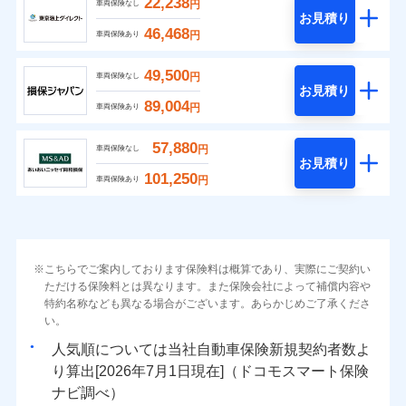
22,238
円
車両保険なし
お見積り
46,468
円
車両保険あり
49,500
円
車両保険なし
お見積り
89,004
円
車両保険あり
57,880
円
車両保険なし
お見積り
101,250
円
車両保険あり
こちらでご案内しております保険料は概算であり、実際にご契約い
ただける保険料とは異なります。また保険会社によって補償内容や
特約名称なども異なる場合がございます。あらかじめご了承くださ
い。
人気順については当社
新規契約者数よ
り算出[
年
月
日現在]（ドコモスマート保険
ナビ調べ）