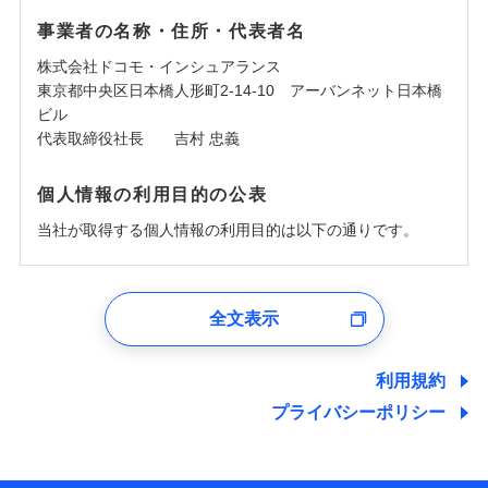
事業者の名称・住所・代表者名
株式会社ドコモ・インシュアランス
東京都中央区日本橋人形町2-14-10 アーバンネット日本橋
ビル
代表取締役社長 吉村 忠義
個人情報の利用目的の公表
当社が取得する個人情報の利用目的は以下の通りです。
1.見積請求受付時、資料請求受付時、ユーザー登録受
付時
全文表示
ユーザー登録受付および、管理のため
郵便、電話、およびＥメール等により、当社と取引のあるも
しくは委託を受けている保険会社・提携会社の保険その他に
利用規約
関する情報を提供し、金融商品等の契約を勧奨するため、ま
プライバシーポリシー
た維持管理等の委託業務遂行のため、またそれらに付帯、関
連する当社および提携会社のサービスを案内、提供するため
（なお、当社は複数の保険会社と取引があり、取得した個人
情報を取引のある他の保険会社の商品・サービスをご提案す