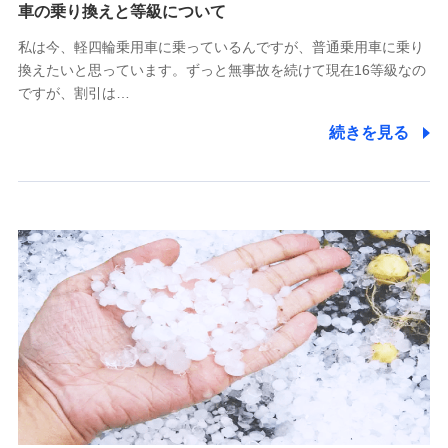
(https://www.tokiomarine-x.co.jp/)
車の乗り換えと等級について
ペットメディカルサポート株式会社
私は今、軽四輪乗用車に乗っているんですが、普通乗用車に乗り
(https://pshoken.co.jp/)
換えたいと思っています。ずっと無事故を続けて現在16等級なの
リトルファミリー少額短期保険株式会社
ですが、割引は…
(https://www.littlefamily-ssi.com/)
続きを見る
2.共同募集を行う代理店から受領する個人情報
郵便、電話、およびＥメール等により、当社と取引のあるも
しくは委託を受けている保険会社・提携会社の保険その他に
関する情報を提供し、金融商品等の契約を勧奨するため、ま
た維持管理等の委託業務遂行のため、またそれらに付帯、関
連する当社および提携会社のサービスを案内、提供するため
（なお、当社は複数の保険会社と取引があり、取得した個人
情報を取引のある他の保険会社の商品・サービスをご提案す
るために利用させていただくことがあります。）
上記に係る連絡・手続き・管理等付帯業務を行うため
3.セミナー募集サイトから取得した個人情報
各種セミナーの案内、開催のため
上記に係る連絡・手続き・管理等付帯業務を行うため