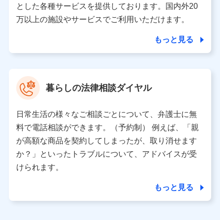
とした各種サービスを提供しております。国内外20
東京都千代田区永田町2丁目11番1号 山王パークタワー
万以上の施設やサービスでご利用いただけます。
株式会社NTTドコモ 代表取締役社長 前田 義晃
もっと見る
東京都中央区日本橋人形町2-14-10 アーバンネット日本橋
ビル 3F
株式会社ドコモ・インシュアランス 代表取締役社長 吉
村 忠義
暮らしの法律相談ダイヤル
※ 当社および株式会社NTTドコモは、お客さまの情報を利
用させていただくにあたっては、「NTTドコモ パーソナル
日常生活の様々なご相談ごとについて、弁護士に無
データ憲章」に定める行動原則を順守します 。
※ パーソナルデータダッシュボードの「第三者提供の管
料で電話相談ができます。（予約制） 例えば、「親
理」の設定状態にかかわらず、共同利用する場合がありま
が高額な商品を契約してしまったが、取り消せます
す。
か？」といったトラブルについて、アドバイスが受
※ dポイントクラブ会員ではないお客さま（2019年12月11
けられます。
日以降、一度もdポイントクラブ会員であったことがないお
客さまに限る）に関する、2019年12月10日以前に取得した
もっと見る
個人データは、こちら の利用目的の範囲内に限って共同利
用します。