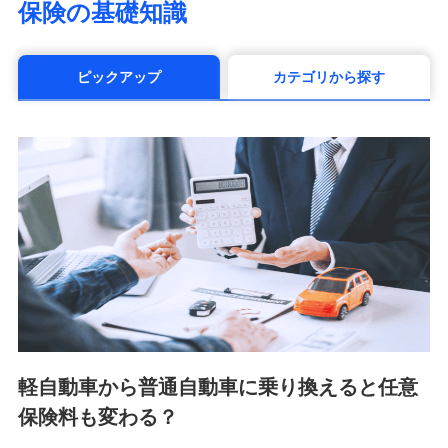
保険の基礎知識
（https://www.manulife.co.jp/）
三井住友海上あいおい生命保険株式会社
（https://www.msa-life.co.jp/）
ピックアップ
カテゴリから探す
メットライフ生命株式会社(https://www.metlife.co.jp/)
メディケア生命保険株式会社
（https://www.medicarelife.com/）
■少額短期保険
株式会社アシロ少額短期保険 (https://kailash.co.jp/)
SBIいきいき少額短期保険会社 (https://www.i-
sedai.com/)
SBIペット少額短期保険株式会社 (https://www.sbipet-
ssi.co.jp/)
SBIリスタ少額短期保険会社
(https://www.jishin.co.jp/)
スマートプラス少額短期保険株式会社
（https://www.smartplus-insurance.com/）
軽自動車から普通自動車に乗り換えると任意
チューリッヒ少額短期保険株式会社
保険料も変わる？
(https://www.zurichssi.co.jp/)
Tokio Marine X少額短期保険株式会社