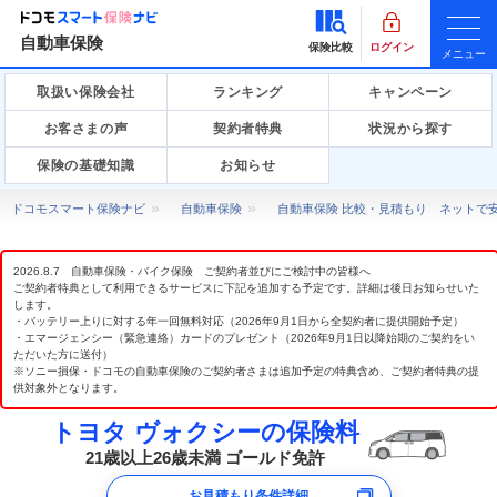
自動車保険
保険比較
ログイン
メニュー
取扱い保険会社
ランキング
キャンペーン
お客さまの声
契約者特典
状況から探す
保険の基礎知識
お知らせ
ドコモスマート保険ナビ
自動車保険
自動車保険 比較・見積もり ネットで
2026.8.7 自動車保険・バイク保険 ご契約者並びにご検討中の皆様へ
ご契約者特典として利用できるサービスに下記を追加する予定です。詳細は後日お知らせいた
します。
・バッテリー上りに対する年一回無料対応（2026年9月1日から全契約者に提供開始予定）
・エマージェンシー（緊急連絡）カードのプレゼント（2026年9月1日以降始期のご契約をい
ただいた方に送付）
※ソニー損保・ドコモの自動車保険のご契約者さまは追加予定の特典含め、ご契約者特典の提
供対象外となります。
トヨタ ヴォクシーの保険料
21歳以上26歳未満 ゴールド免許
お見積もり条件詳細