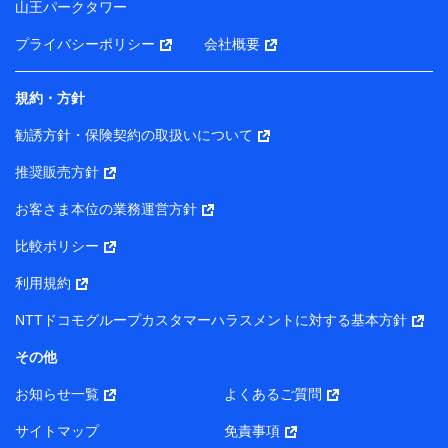
山王パークタワー
ータを分析して、お客さまの趣味・嗜好・傾向に応じた
サービス・商品等に関するご提案や広告の配信等を行う
プライバシーポリシー
会社概要
ことがあります。）
各種セミナーの開催のため
コンサルティングサービスの実施のため
規約・方針
アンケートやキャンペーン等の実施のため
上記に係る案内・手続き・管理等付帯業務を行うため
勧誘方針・保険契約の取扱いについて
【当該個人データの管理について責任を有する者の名称・住
推奨販売方針
所・代表者名】
お客さま本位の業務運営方針
当該個人データを取り扱う各共同利用者（詳細は次のとお
り）
比較ポリシー
東京都千代田区永田町2丁目11番1号 山王パークタワー
利用規約
株式会社NTTドコモ・フィナンシャルグループ 代表取締役
社長 廣井 孝史
NTTドコモグループカスタマーハラスメントに対する基本方針
東京都中央区日本橋人形町2-14-10 アーバンネット日本橋
その他
ビル 3F
お知らせ一覧
よくあるご質問
株式会社ドコモ・インシュアランス 代表取締役社長 吉
村 忠義
サイトマップ
免責事項