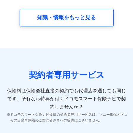
請求受付時、資料請求受付時又はユーザー登録受付時に
提供いただいた情報（氏名、住所、生年月日、性別、保
険契約者と被保険者の関係、保険加入の目的、保険商品
知識・情報をもっと見る
の内容、保険料、保険料のお支払方法、車のメーカーや
走行距離などの情報、建物の構造や築年数などの情報、
ペットの種類や年齢など）及びお客様との応対記録 （お
客様に提示した比較見積の試算結果情報、メールマガジ
ンを提供した際のメール内容や送信履歴の情報及び保険
の更改案内等を提供した際のメール内容や送信履歴など
の情報）が含まれます。
保険契約情報
当社又は株式会社NTTドコモが取得し、又は保有する保
険契約に関する情報。例として、保険契約者及び被保険
契約者専用サービス
者の氏名、住所、生年月日、性別、保険契約者と被保険
者の関係、保険加入の目的、保険商品の内容、保険料、
保険料のお支払方法、車のメーカーや走行距離などの情
保険料は保険会社直接の契約でも代理店を通しても同じ
報、建物の構造や築年数などの情報、ペットの種類や年
齢などの情報などが含まれます。
です。
それなら特典が付くドコモスマート保険ナビで契
約しませんか？
【共同して利用する者の範囲】
ドコモスマート保険ナビ提供の契約者専用サービスは、ソニー損保とドコ
当社
モの自動車保険のご契約者さまへの提供はございません。
株式会社NTTドコモ