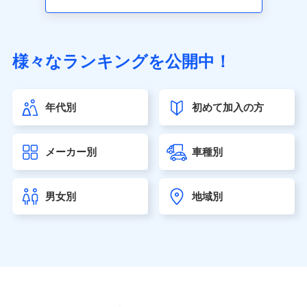
アクサ生命保険株式会社（https://www.axa.co.jp/）
SBI生命保険株式会社（https://www.sbilife.co.jp/）
FWD生命保険株式会社（https://www.fwdlife.co.jp/）
ソニー生命保険株式会社
様々なランキングを公開中！
（https://www.sonylife.co.jp）
SOMPOひまわり生命保険株式会社
（https://www.himawari-life.co.jp/）
年代別
初めて加入の方
第一ネオ生命保険株式会社（https://neofirst.co.jp/）
大樹生命保険株式会社（https://www.taiju-life.co.jp）
太陽生命保険株式会社（https://www.taiyo-
メーカー別
車種別
seimei.co.jp）
チューリッヒ生命保険株式会社
（https://www.zurichlife.co.jp/）
男女別
地域別
東京海上日動あんしん生命保険株式会社
（https://www.tmn-anshin.co.jp/）
なないろ生命保険株式会社
（https://www.nanairolife.co.jp/）
日本生命保険相互会社（https://www.nissay.co.jp）
はなさく生命保険株式会社
（https://www.life8739.co.jp/）
マニュライフ生命保険株式会社