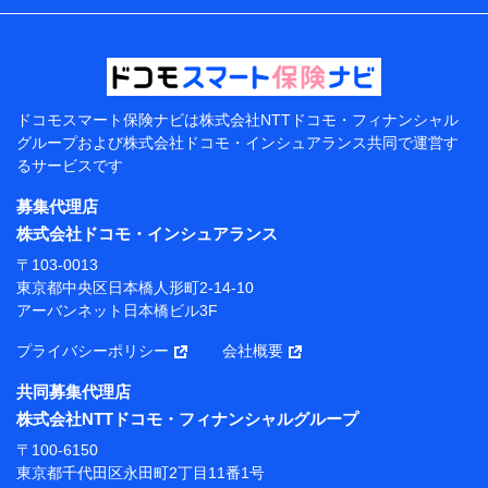
などの情報、ペットの種類や年齢などの情報などが含ま
れます。
提供当事者から受領当事者が個人データを取得する方法
電子的・電磁的方法等
【共同して利用する者の範囲】
ドコモスマート保険ナビは
株式会社NTTドコモ・フィナンシャル
グループおよび
株式会社ドコモ・インシュアランス共同で
運営す
当社
るサービスです
株式会社NTTドコモ・フィナンシャルグループ
募集代理店
【利用目的】
株式会社ドコモ・インシュアランス
当社または株式会社NTTドコモ・フィナンシャルグルー
〒103-0013
プが提供する保険関連サービスにおけるユーザー登録受
東京都中央区日本橋人形町2-14-10
付および管理のため
アーバンネット日本橋ビル3F
当社または株式会社NTTドコモ・フィナンシャルグルー
プと取引のあるもしくは委託を受けている保険会社・提
プライバシーポリシー
会社概要
携会社の保険その他に関する情報を提供するため、また
維持管理等の委託業務遂行のため、またそれらに付帯、
共同募集代理店
関連する当社または株式会社NTTドコモ・フィナンシャ
株式会社NTTドコモ・フィナンシャルグループ
ルグループおよび提携会社のサービスを案内、提供する
ため
〒100-6150
（各サービスで取得したサービス利用履歴、ウェブサイ
東京都千代田区永田町2丁目11番1号
トの閲覧履歴、購買履歴、ご契約内容等のパーソナルデ