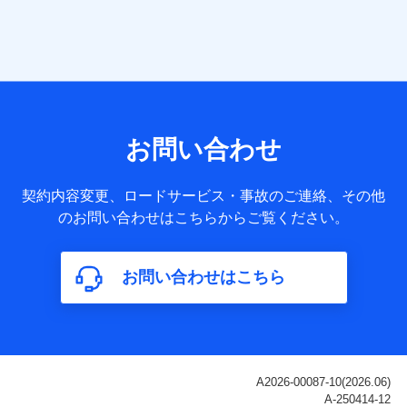
当社は株式会社NTTドコモ・フィナンシャルグループ
との間で、以下のとおり個人データを共同利用しま
す。
【共同して利用される利用データの項目】
当社または株式会社NTTドコモ・フィナンシャルグループが
サービス提供等を通じて取得した、以下の情報などの個人デ
お問い合わせ
ータ
基本情報
契約内容変更、ロードサービス・事故のご連絡、その他
氏名、電話番号、メールアドレス、お客さまの識別子、
のお問い合わせはこちらからご覧ください。
属性、連絡先、dポイントサービスのご利用に関する情
報。例として、dポイントカード番号、性別、年齢、家族
構成、住所、dポイント残高、dポイント利用履歴などが
お問い合わせはこちら
含まれます。
利用情報
当社または株式会社NTTドコモ・フィナンシャルグルー
プが提供する各種サービスなどのご契約・ご利用などに
関する情報。例として、当社または株式会社NTTドコ
モ・フィナンシャルグループが提供する各種サービスの
ご契約状態・ご利用履歴インターネット利用時の行動に
関する情報、アプリケーション利用時の行動に関する情