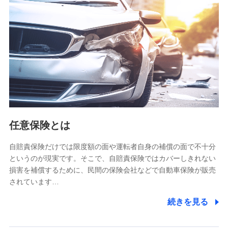
【共同して利用される利用データの項目】
当社又は株式会社NTTドコモがサービス提供等を通じて取得
した、以下の情報などの個人データ
基本情報
氏名、電話番号、メールアドレス、お客さまの識別子、
属性、連絡先、dポイントサービスのご利用に関する情
報。例として、dポイントカード番号、性別、年齢、家族
構成、住所、dポイント残高、dポイント利用履歴などが
含まれます。
利用情報
任意保険とは
当社又は株式会社NTTドコモが提供する各種サービスな
どのご契約・ご利用などに関する情報。例として、当社
又は株式会社NTTドコモが提供する各種サービスのご契
自賠責保険だけでは限度額の面や運転者自身の補償の面で不十分
約状態・ご利用履歴インターネット利用時の行動に関す
というのが現実です。そこで、自賠責保険ではカバーしきれない
る情報、アプリケーション利用時の行動に関する情報、
損害を補償するために、民間の保険会社などで自動車保険が販売
購入されたサービスや商品の名称・購入場所・決済に関
されています…
する情報、アンケートの回答に関する情報などが含まれ
ます。
続きを見る
保険関連サービス情報
当社又は株式会社NTTドコモが提供する保険関連サービ
スに関して取得し、又は保有する情報。例として、見積