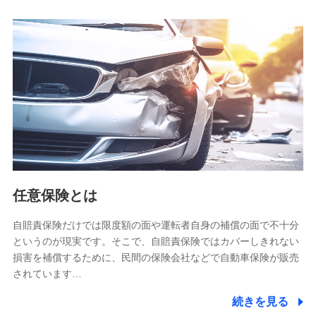
人データを共同利用します。
【共同して利用される利用データの項目】
当社又は株式会社NTTドコモがサービス提供等を通じて取得
した、以下の情報などの個人データ
基本情報
氏名、電話番号、メールアドレス、お客さまの識別子、
属性、連絡先、dポイントサービスのご利用に関する情
報。例として、dポイントカード番号、性別、年齢、家族
構成、住所、dポイント残高、dポイント利用履歴などが
含まれます。
利用情報
任意保険とは
当社又は株式会社NTTドコモが提供する各種サービスな
どのご契約・ご利用などに関する情報。例として、当社
又は株式会社NTTドコモが提供する各種サービスのご契
自賠責保険だけでは限度額の面や運転者自身の補償の面で不十分
約状態・ご利用履歴インターネット利用時の行動に関す
というのが現実です。そこで、自賠責保険ではカバーしきれない
る情報、アプリケーション利用時の行動に関する情報、
損害を補償するために、民間の保険会社などで自動車保険が販売
購入されたサービスや商品の名称・購入場所・決済に関
されています…
する情報、アンケートの回答に関する情報などが含まれ
ます。
続きを見る
保険関連サービス情報
当社又は株式会社NTTドコモが提供する保険関連サービ