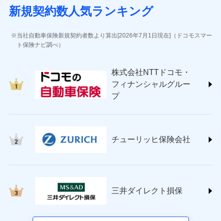
(https://www.sbisonpo.co.jp/)
新規契約数人気ランキング
ジェイアイ傷害火災保険株式会社
(https://www.jihoken.co.jp/)
ソニー損害保険株式会社
当社自動車保険新規契約者数より算出[2026年7月1日現在]（ドコモスマー
(https://www.sonysonpo.co.jp/)
ト保険ナビ調べ）
損害保険ジャパン株式会社 (https://www.sompo-
japan.co.jp/)
株式会社NTTドコモ・
ＳＯＭＰＯダイレクト損害保険株式会社
フィナンシャルグルー
(https://www.sompo-direct.co.jp/)
プ
チューリッヒ保険会社 (https://www.zurich.co.jp/)
東京海上日動火災保険株式会社
(https://www.tokiomarine-nichido.co.jp/)
日新火災海上保険株式会社
チューリッヒ保険会社
(https://www.nisshinfire.co.jp/)
ペット＆ファミリー損害保険株式会社
(https://www.petfamilyins.co.jp/)
三井住友海上火災保険株式会社 (https://www.ms-
ins.com/)
三井ダイレクト損保
三井ダイレクト損害保険株式会社
(https://www.mitsui-direct.co.jp/)