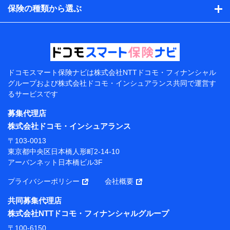
的、保険商品の内容、保険料、保険料のお支払方法、車
保険の種類から選ぶ
のメーカーや走行距離などの情報、建物の構造や築年数
などの情報、ペットの種類や年齢などの情報などが含ま
れます。
提供当事者から受領当事者が個人データを取得する方法
電子的・電磁的方法等
【共同して利用する者の範囲】
ドコモスマート保険ナビは
株式会社NTTドコモ・フィナンシャル
グループおよび
株式会社ドコモ・インシュアランス共同で
運営す
当社
るサービスです
株式会社NTTドコモ・フィナンシャルグループ
募集代理店
【利用目的】
株式会社ドコモ・インシュアランス
当社または株式会社NTTドコモ・フィナンシャルグルー
〒103-0013
プが提供する保険関連サービスにおけるユーザー登録受
東京都中央区日本橋人形町2-14-10
付および管理のため
アーバンネット日本橋ビル3F
当社または株式会社NTTドコモ・フィナンシャルグルー
プと取引のあるもしくは委託を受けている保険会社・提
プライバシーポリシー
会社概要
携会社の保険その他に関する情報を提供するため、また
維持管理等の委託業務遂行のため、またそれらに付帯、
共同募集代理店
関連する当社または株式会社NTTドコモ・フィナンシャ
株式会社NTTドコモ・フィナンシャルグループ
ルグループおよび提携会社のサービスを案内、提供する
ため
〒100-6150