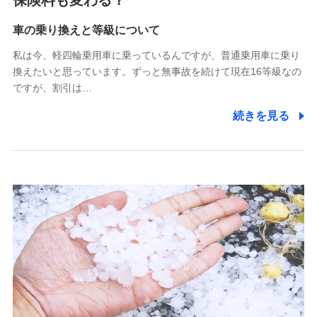
保険料も変わる？
Tokio Marine X少額短期保険株式会社
(https://www.tokiomarine-x.co.jp/)
車の乗り換えと等級について
ペットメディカルサポート株式会社
私は今、軽四輪乗用車に乗っているんですが、普通乗用車に乗り
(https://pshoken.co.jp/)
換えたいと思っています。ずっと無事故を続けて現在16等級なの
リトルファミリー少額短期保険株式会社
ですが、割引は…
(https://www.littlefamily-ssi.com/)
続きを見る
2.共同募集を行う代理店から受領する個人情報
郵便、電話、およびＥメール等により、当社と取引のあるも
しくは委託を受けている保険会社・提携会社の保険その他に
関する情報を提供し、金融商品等の契約を勧奨するため、ま
た維持管理等の委託業務遂行のため、またそれらに付帯、関
連する当社および提携会社のサービスを案内、提供するため
（なお、当社は複数の保険会社と取引があり、取得した個人
情報を取引のある他の保険会社の商品・サービスをご提案す
るために利用させていただくことがあります。）
上記に係る連絡・手続き・管理等付帯業務を行うため
3.セミナー募集サイトから取得した個人情報
各種セミナーの案内、開催のため