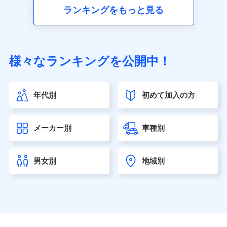
■生命保険
ランキングをもっと見る
アクサ生命保険株式会社（https://www.axa.co.jp/）
SBI生命保険株式会社（https://www.sbilife.co.jp/）
FWD生命保険株式会社（https://www.fwdlife.co.jp/）
ソニー生命保険株式会社
様々なランキングを公開中！
（https://www.sonylife.co.jp）
SOMPOひまわり生命保険株式会社
（https://www.himawari-life.co.jp/）
年代別
初めて加入の方
第一ネオ生命保険株式会社（https://neofirst.co.jp/）
大樹生命保険株式会社（https://www.taiju-life.co.jp）
太陽生命保険株式会社（https://www.taiyo-
メーカー別
車種別
seimei.co.jp）
チューリッヒ生命保険株式会社
（https://www.zurichlife.co.jp/）
男女別
地域別
東京海上日動あんしん生命保険株式会社
（https://www.tmn-anshin.co.jp/）
なないろ生命保険株式会社
（https://www.nanairolife.co.jp/）
日本生命保険相互会社（https://www.nissay.co.jp）
はなさく生命保険株式会社