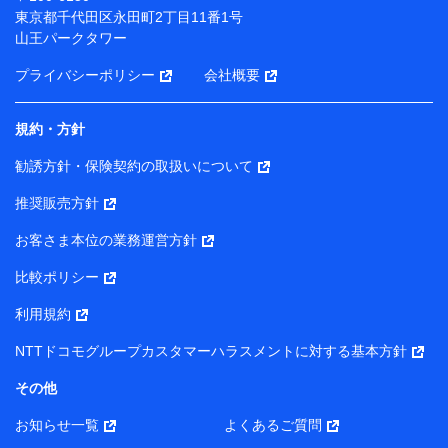
（各サービスで取得したサービス利用履歴、ウェブサイ
東京都千代田区永田町2丁目11番1号
トの閲覧履歴、購買履歴、ご契約内容等のパーソナルデ
山王パークタワー
ータを分析して、お客さまの趣味・嗜好・傾向に応じた
サービス・商品等に関するご提案や広告の配信等を行う
プライバシーポリシー
会社概要
ことがあります。）
各種セミナーの開催のため
コンサルティングサービスの実施のため
規約・方針
アンケートやキャンペーン等の実施のため
上記に係る案内・手続き・管理等付帯業務を行うため
勧誘方針・保険契約の取扱いについて
【当該個人データの管理について責任を有する者の名称・住
推奨販売方針
所・代表者名】
お客さま本位の業務運営方針
当該個人データを取り扱う各共同利用者（詳細は次のとお
り）
比較ポリシー
東京都千代田区永田町2丁目11番1号 山王パークタワー
利用規約
株式会社NTTドコモ・フィナンシャルグループ 代表取締役
社長 廣井 孝史
NTTドコモグループカスタマーハラスメントに対する基本方針
東京都中央区日本橋人形町2-14-10 アーバンネット日本橋
その他
ビル 3F
お知らせ一覧
よくあるご質問
株式会社ドコモ・インシュアランス 代表取締役社長 吉