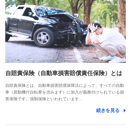
分析するため
当社の対応品質向上やお問い合わせ内容の正確な把握のため
個人情報保護管理者の職名、連絡先
株式会社ドコモ・インシュアランス 営業部長
〒103-0013 東京都中央区日本橋人形町2-14-10 アーバン
ネット日本橋ビル 3F
株式会社ドコモ・インシュアランス
個人情報の第三者提供について
当社ではご本人の同意がある場合または法令に基づく場合を
自賠責保険（自動車損害賠償責任保険）とは
除き、第三者に提供いたしません。
自賠責保険とは、自動車損害賠償保障法によって、すべての自動
業務の委託
車（原動機付自転車を含みます）に加入が義務付けられている損
当社は利用目的の達成に必要な範囲内において個人情報の取
害保険です。強制保険といわれています…
り扱いの全部または一部を委託する場合があります。
続きを見る
個人データの共同利用
当社は株式会社NTTドコモとの間で、以下のとおり個