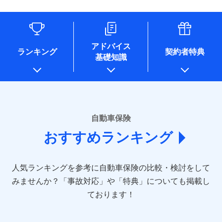
（なお、当社は複数の保険会社と取引があり、取得した個人
情報を取引のある他の保険会社の商品・サービスをご提案す
るために利用させていただくことがあります。）
各種セミナーの開催のため
コンサルティングサービスの実施のため
アドバイス
アンケートやキャンペーン等の実施のため
ランキング
契約者特典
基礎知識
上記に係る案内・手続き・管理等付帯業務を行うため
* 当社が委託を受けている保険会社の情報は、保険会社のホ
ームページに掲載しておりますので、ご確認ください。
■損害保険
あいおいニッセイ同和損害保険株式会社
自動車保険
(https://www.aioinissaydowa.co.jp/)
おすすめランキング
アクサ損害保険株式会社 (https://www.axa-
direct.co.jp/)
アニコム損害保険株式会社 (https://www.anicom-
人気ランキングを参考に自動車保険の比較・検討をして
sompo.co.jp/)
東京海上ダイレクト損害保険株式会社 (https://www.e-
みませんか？
「事故対応」や「特典」についても掲載し
design.net/)
ております！
AIG損害保険株式会社 (https://www.aig.co.jp/sonpo)
ＳＢＩ損害保険株式会社