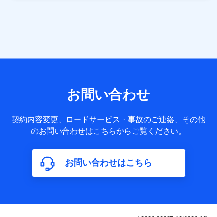
当社は株式会社NTTドコモ・フィナンシャルグループ
との間で、以下のとおり個人データを共同利用しま
す。
【共同して利用される利用データの項目】
当社または株式会社NTTドコモ・フィナンシャルグループが
サービス提供等を通じて取得した、以下の情報などの個人デ
お問い合わせ
ータ
基本情報
契約内容変更、ロードサービス・事故のご連絡、その他
氏名、電話番号、メールアドレス、お客さまの識別子、
のお問い合わせはこちらからご覧ください。
属性、連絡先、dポイントサービスのご利用に関する情
報。例として、dポイントカード番号、性別、年齢、家族
構成、住所、dポイント残高、dポイント利用履歴などが
お問い合わせはこちら
含まれます。
利用情報
当社または株式会社NTTドコモ・フィナンシャルグルー
プが提供する各種サービスなどのご契約・ご利用などに
関する情報。例として、当社または株式会社NTTドコ
モ・フィナンシャルグループが提供する各種サービスの