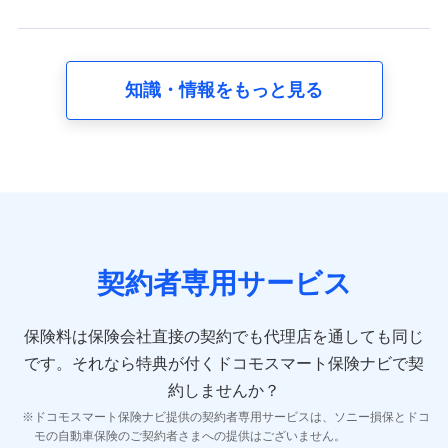
スに関して取得し、又は保有する情報。例として、見積
請求受付時、資料請求受付時又はユーザー登録受付時に
提供いただいた情報（氏名、住所、生年月日、性別、保
険契約者と被保険者の関係、保険加入の目的、保険商品
知識・情報をもっと見る
の内容、保険料、保険料のお支払方法、車のメーカーや
走行距離などの情報、建物の構造や築年数などの情報、
ペットの種類や年齢など）及びお客様との応対記録 （お
客様に提示した比較見積の試算結果情報、メールマガジ
ンを提供した際のメール内容や送信履歴の情報及び保険
の更改案内等を提供した際のメール内容や送信履歴など
の情報）が含まれます。
保険契約情報
当社又は株式会社NTTドコモが取得し、又は保有する保
険契約に関する情報。例として、保険契約者及び被保険
契約者専用サービス
者の氏名、住所、生年月日、性別、保険契約者と被保険
者の関係、保険加入の目的、保険商品の内容、保険料、
保険料のお支払方法、車のメーカーや走行距離などの情
保険料は保険会社直接の契約でも代理店を通しても同じ
報、建物の構造や築年数などの情報、ペットの種類や年
齢などの情報などが含まれます。
です。
それなら特典が付くドコモスマート保険ナビで契
約しませんか？
【共同して利用する者の範囲】
ドコモスマート保険ナビ提供の契約者専用サービスは、ソニー損保とドコ
当社
モの自動車保険のご契約者さまへの提供はございません。