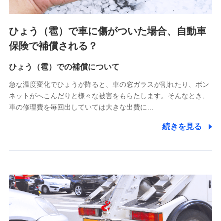
上記に係る連絡・手続き・管理等付帯業務を行うため
4.家族・友達紹介にて取得した個人情報
ひょう（雹）で車に傷がついた場合、自動車
被紹介者への連絡、及び当社と取引のあるもしくは委託を受
保険で補償される？
けている保険会社・提携会社の保険その他に関する情報を提
供し、金融商品等の契約を勧奨するため
ひょう（雹）での補償について
アンケートやキャンペーン等の実施のため
上記に係る連絡・手続き・管理等付帯業務を行うため
急な温度変化でひょうが降ると、車の窓ガラスが割れたり、ボン
ネットがへこんだりと様々な被害をもらたします。そんなとき、
5.通話録音にて取得する情報
車の修理費を毎回出していては大きな出費に…
電話対応の品質向上およびお問合せ内容の正確な把握のため
続きを見る
6.採用応募者の個人情報
採用選考および入社手続を実施するため
7.社員（従業者）の個人情報
人事･勤怠･健康・労務等の管理、給与支給、福利厚生・採用
退職関連処理等の各種手続きのため、当社と従業員または従
業員同士の連絡のため