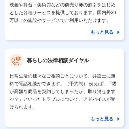
当該個人データを取り扱う各共同利用者（詳細は次のとお
映画や舞台・美術館などの前売り券の割引をはじめ
り）
とした各種サービスを提供しております。国内外20
東京都千代田区永田町2丁目11番1号 山王パークタワー
万以上の施設やサービスでご利用いただけます。
株式会社NTTドコモ 代表取締役社長 前田 義晃
もっと見る
東京都中央区日本橋人形町2-14-10 アーバンネット日本橋
ビル 3F
株式会社ドコモ・インシュアランス 代表取締役社長 吉
村 忠義
暮らしの法律相談ダイヤル
※ 当社および株式会社NTTドコモは、お客さまの情報を利
用させていただくにあたっては、「NTTドコモ パーソナル
日常生活の様々なご相談ごとについて、弁護士に無
データ憲章」に定める行動原則を順守します 。
※ パーソナルデータダッシュボードの「第三者提供の管
料で電話相談ができます。（予約制） 例えば、「親
理」の設定状態にかかわらず、共同利用する場合がありま
が高額な商品を契約してしまったが、取り消せます
す。
か？」といったトラブルについて、アドバイスが受
※ dポイントクラブ会員ではないお客さま（2019年12月11
けられます。
日以降、一度もdポイントクラブ会員であったことがないお
客さまに限る）に関する、2019年12月10日以前に取得した
もっと見る
個人データは、こちら の利用目的の範囲内に限って共同利
用します。