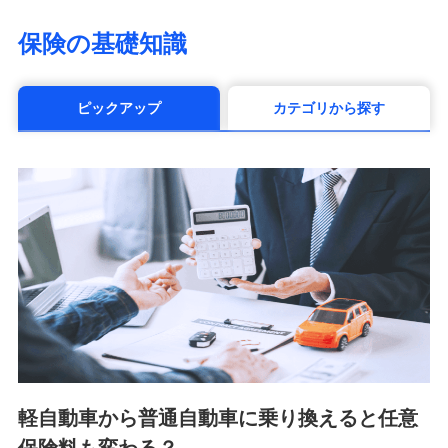
（https://www.life8739.co.jp/）
マニュライフ生命保険株式会社
保険の基礎知識
（https://www.manulife.co.jp/）
三井住友海上あいおい生命保険株式会社
（https://www.msa-life.co.jp/）
ピックアップ
カテゴリから探す
メットライフ生命株式会社(https://www.metlife.co.jp/)
メディケア生命保険株式会社
（https://www.medicarelife.com/）
■少額短期保険
株式会社アシロ少額短期保険 (https://kailash.co.jp/)
SBIいきいき少額短期保険会社 (https://www.i-
sedai.com/)
SBIペット少額短期保険株式会社 (https://www.sbipet-
ssi.co.jp/)
SBIリスタ少額短期保険会社
(https://www.jishin.co.jp/)
スマートプラス少額短期保険株式会社
（https://www.smartplus-insurance.com/）
軽自動車から普通自動車に乗り換えると任意
チューリッヒ少額短期保険株式会社
(https://www.zurichssi.co.jp/)