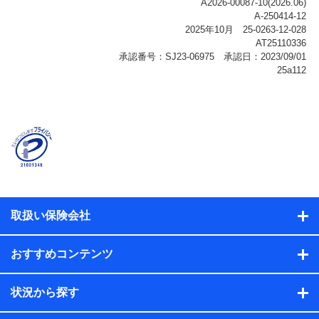
ご契約状態・ご利用履歴インターネット利用時の行動に
関する情報、アプリケーション利用時の行動に関する情
報、購入されたサービスや商品の名称・購入場所・決済
に関する情報、アンケートの回答に関する情報などが含
まれます。
保険関連サービス情報
当社または株式会社NTTドコモ・フィナンシャルグルー
プが提供する保険関連サービスに関して取得し、又は保
有する情報。例として、見積請求受付時、資料請求受付
時又はユーザー登録受付時に提供いただいた情報（氏
名、住所、生年月日、性別、保険契約者と被保険者の関
係、保険加入の目的、保険商品の内容、保険料、保険料
のお支払方法、車のメーカーや走行距離などの情報、建
物の構造や築年数などの情報、ペットの種類や年齢な
ど）及びお客様との応対記録（お客様に提示した比較見
積の試算結果情報、メールマガジンを提供した際のメー
取扱い保険会社
ル内容や送信履歴の情報及び保険の更改案内等を提供し
た際のメール内容や送信履歴などの情報）が含まれま
す。
おすすめコンテンツ
保険契約情報
当社または株式会社NTTドコモ・フィナンシャルグルー
プが取得し、又は保有する保険契約に関する情報。例と
状況から探す
して、保険契約者及び被保険者の氏名、住所、生年月
日、性別、保険契約者と被保険者の関係、保険加入の目