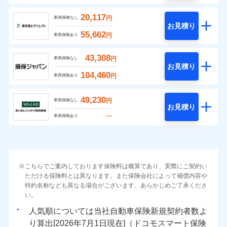
20,117
円
車両保険なし
お見積り
55,662
円
車両保険あり
43,308
円
車両保険なし
お見積り
104,460
円
車両保険あり
49,230
円
車両保険なし
お見積り
---
車両保険あり
こちらでご案内しております保険料は概算であり、実際にご契約い
ただける保険料とは異なります。また保険会社によって補償内容や
特約名称なども異なる場合がございます。あらかじめご了承くださ
い。
人気順については当社
新規契約者数よ
り算出[
年
月
日現在]（ドコモスマート保険