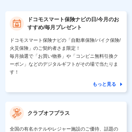
株式会社NTTドコモ
【利用する者の利用目的】
ドコモスマート保険ナビの日/今月のお
当社又は株式会社NTTドコモが提供する保険関連サービ
すすめ/毎月プレゼント
スにおけるユーザ登録受付および管理のため
当社又は株式会社NTTドコモと取引のあるもしくは委託
を受けている保険会社・提携会社の保険その他に関する
ドコモスマート保険ナビの「自動車保険/バイク保険/
情報を提供するため、また維持管理等の委託業務遂行の
火災保険」のご契約者さま限定！
ため、またそれらに付帯、関連する当社、株式会社NTT
ドコモおよび提携会社のサービスを案内、提供するため
毎月抽選で「お買い物券」や「コンビニ無料引換ク
（各サービスで取得したサービス利用履歴、ウェブサイ
ーポン」などのデジタルギフトがその場で当たりま
トの閲覧履歴、購買履歴、ご契約内容等のパーソナルデ
ータを分析して、お客さまの趣味・嗜好・傾向に応じた
す！
サービス・商品等に関するご提案や広告の配信等を行う
ことがあります。）
もっと見る
各種セミナーの開催のため
コンサルティングサービスの実施のため
アンケートやキャンペーン等の実施のため
上記に係る案内・手続き・管理等付帯業務を行うため
クラブオフプラス
【当該個人データの管理について責任を有する者の名称・住
所・代表者名】
全国の有名ホテルやレジャー施設のご優待、話題の