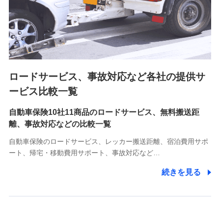
8.取引先個人情報
取引先としての選定業務、営業情報の提供業務、契約締結手
続き業務、取引管理業務、およびこれらに準ずる業務の遂行
のため
ロードサービス、事故対応など各社の提供サ
9.お問い合わせ情報
各種お問い合わせに対応するため
ービス比較一覧
自動車保険10社11商品のロードサービス、無料搬送距
10.受託業務の 個人情報
離、事故対応などの比較一覧
受託業務の遂行およびこれらに準ずる業務の遂行のため
自動車保険のロードサービス、レッカー搬送距離、宿泊費用サポ
11.マイカー通勤管理クラウド並びに法人向けASPサー
ート、帰宅・移動費用サポート、事故対応など…
ビスに関してのお問い合わせ情報
続きを見る
各種お問い合わせに対応するため
当社のサービスに関する情報提供や、皆様に有用なお知らせ
をお送りするため
アンケートの送付のため
当社のサービスや媒体の運営改善に必要なデータを解析し、