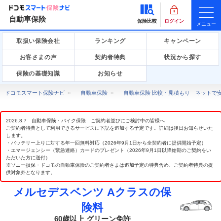
自動車保険
保険比較
ログイン
メニュー
取扱い保険会社
ランキング
キャンペーン
お客さまの声
契約者特典
状況から探す
保険の基礎知識
お知らせ
ドコモスマート保険ナビ
自動車保険
自動車保険 比較・見積もり ネットで
2026.8.7 自動車保険・バイク保険 ご契約者並びにご検討中の皆様へ
ご契約者特典として利用できるサービスに下記を追加する予定です。詳細は後日お知らせいた
します。
・バッテリー上りに対する年一回無料対応（2026年9月1日から全契約者に提供開始予定）
・エマージェンシー（緊急連絡）カードのプレゼント（2026年9月1日以降始期のご契約をい
ただいた方に送付）
※ソニー損保・ドコモの自動車保険のご契約者さまは追加予定の特典含め、ご契約者特典の提
供対象外となります。
メルセデスベンツ Aクラスの保
険料
60歳以上 グリーン免許