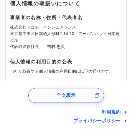
個人情報の取扱いについて
事業者の名称・住所・代表者名
株式会社ドコモ・インシュアランス
東京都中央区日本橋人形町2-14-10 アーバンネット日本橋
ビル
代表取締役社長 吉村 忠義
個人情報の利用目的の公表
当社が取得する個人情報の利用目的は以下の通りです。
1.見積請求受付時、資料請求受付時、ユーザー登録受
付時
全文表示
ユーザー登録受付および、管理のため
郵便、電話、およびＥメール等により、当社と取引のあるも
しくは委託を受けている保険会社・提携会社の保険その他に
利用規約
関する情報を提供し、金融商品等の契約を勧奨するため、ま
プライバシーポリシー
た維持管理等の委託業務遂行のため、またそれらに付帯、関
連する当社および提携会社のサービスを案内、提供するため