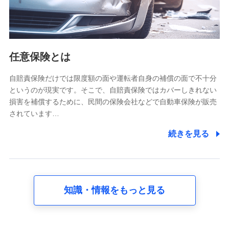
属性、連絡先、dポイントサービスのご利用に関する情
報。例として、dポイントカード番号、性別、年齢、家族
構成、住所、dポイント残高、dポイント利用履歴などが
含まれます。
利用情報
任意保険とは
当社又は株式会社NTTドコモが提供する各種サービスな
どのご契約・ご利用などに関する情報。例として、当社
又は株式会社NTTドコモが提供する各種サービスのご契
自賠責保険だけでは限度額の面や運転者自身の補償の面で不十分
約状態・ご利用履歴インターネット利用時の行動に関す
というのが現実です。そこで、自賠責保険ではカバーしきれない
る情報、アプリケーション利用時の行動に関する情報、
損害を補償するために、民間の保険会社などで自動車保険が販売
購入されたサービスや商品の名称・購入場所・決済に関
されています…
する情報、アンケートの回答に関する情報などが含まれ
ます。
続きを見る
保険関連サービス情報
当社又は株式会社NTTドコモが提供する保険関連サービ
スに関して取得し、又は保有する情報。例として、見積
請求受付時、資料請求受付時又はユーザー登録受付時に
提供いただいた情報（氏名、住所、生年月日、性別、保
険契約者と被保険者の関係、保険加入の目的、保険商品
知識・情報をもっと見る
の内容、保険料、保険料のお支払方法、車のメーカーや
走行距離などの情報、建物の構造や築年数などの情報、
ペットの種類や年齢など）及びお客様との応対記録 （お
客様に提示した比較見積の試算結果情報、メールマガジ