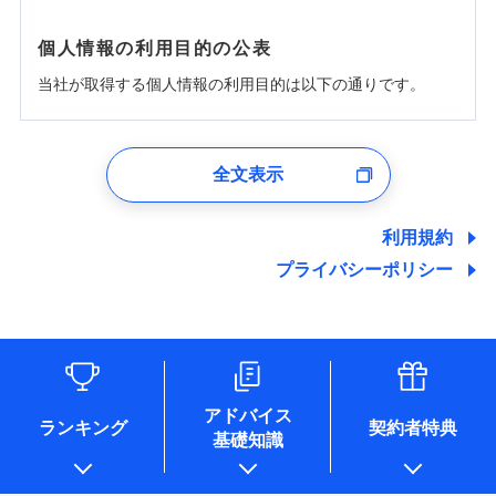
個人情報の利用目的の公表
当社が取得する個人情報の利用目的は以下の通りです。
1.見積請求受付時、資料請求受付時、ユーザー登録受
付時
全文表示
ユーザー登録受付および、管理のため
郵便、電話、およびＥメール等により、当社と取引のあるも
しくは委託を受けている保険会社・提携会社の保険その他に
利用規約
関する情報を提供し、金融商品等の契約を勧奨するため、ま
プライバシーポリシー
た維持管理等の委託業務遂行のため、またそれらに付帯、関
連する当社および提携会社のサービスを案内、提供するため
（なお、当社は複数の保険会社と取引があり、取得した個人
情報を取引のある他の保険会社の商品・サービスをご提案す
るために利用させていただくことがあります。）
各種セミナーの開催のため
コンサルティングサービスの実施のため
アドバイス
アンケートやキャンペーン等の実施のため
ランキング
契約者特典
基礎知識
上記に係る案内・手続き・管理等付帯業務を行うため
* 当社が委託を受けている保険会社の情報は、保険会社のホ
ームページに掲載しておりますので、ご確認ください。