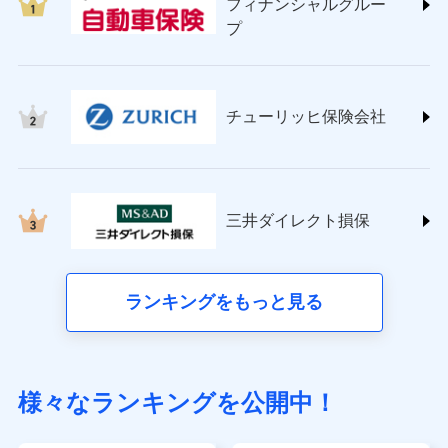
フィナンシャルグルー
(https://www.sompo-direct.co.jp/)
プ
チューリッヒ保険会社 (https://www.zurich.co.jp/)
東京海上日動火災保険株式会社
(https://www.tokiomarine-nichido.co.jp/)
日新火災海上保険株式会社
チューリッヒ保険会社
(https://www.nisshinfire.co.jp/)
ペット＆ファミリー損害保険株式会社
(https://www.petfamilyins.co.jp/)
三井住友海上火災保険株式会社 (https://www.ms-
ins.com/)
三井ダイレクト損保
三井ダイレクト損害保険株式会社
(https://www.mitsui-direct.co.jp/)
■生命保険
ランキングをもっと見る
アクサ生命保険株式会社（https://www.axa.co.jp/）
SBI生命保険株式会社（https://www.sbilife.co.jp/）
FWD生命保険株式会社（https://www.fwdlife.co.jp/）
ソニー生命保険株式会社
様々なランキングを公開中！
（https://www.sonylife.co.jp）
SOMPOひまわり生命保険株式会社