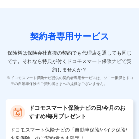
ンを提供した際のメール内容や送信履歴の情報及び保険
の更改案内等を提供した際のメール内容や送信履歴など
の情報）が含まれます。
保険契約情報
当社又は株式会社NTTドコモが取得し、又は保有する保
険契約に関する情報。例として、保険契約者及び被保険
契約者専用サービス
者の氏名、住所、生年月日、性別、保険契約者と被保険
者の関係、保険加入の目的、保険商品の内容、保険料、
保険料のお支払方法、車のメーカーや走行距離などの情
保険料は保険会社直接の契約でも代理店を通しても同じ
報、建物の構造や築年数などの情報、ペットの種類や年
齢などの情報などが含まれます。
です。
それなら特典が付くドコモスマート保険ナビで契
約しませんか？
【共同して利用する者の範囲】
ドコモスマート保険ナビ提供の契約者専用サービスは、ソニー損保とドコ
当社
モの自動車保険のご契約者さまへの提供はございません。
株式会社NTTドコモ
【利用する者の利用目的】
ドコモスマート保険ナビの日/今月のお
当社又は株式会社NTTドコモが提供する保険関連サービ
すすめ/毎月プレゼント
スにおけるユーザ登録受付および管理のため
当社又は株式会社NTTドコモと取引のあるもしくは委託
を受けている保険会社・提携会社の保険その他に関する
ドコモスマート保険ナビの「自動車保険/バイク保険/
情報を提供するため、また維持管理等の委託業務遂行の
火災保険」のご契約者さま限定！