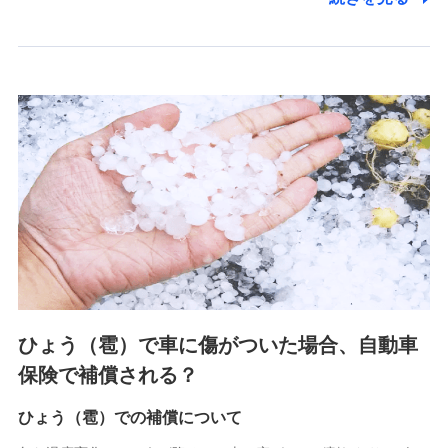
2.共同募集を行う代理店から受領する個人情報
郵便、電話、およびＥメール等により、当社と取引のあるも
しくは委託を受けている保険会社・提携会社の保険その他に
関する情報を提供し、金融商品等の契約を勧奨するため、ま
た維持管理等の委託業務遂行のため、またそれらに付帯、関
連する当社および提携会社のサービスを案内、提供するため
（なお、当社は複数の保険会社と取引があり、取得した個人
情報を取引のある他の保険会社の商品・サービスをご提案す
るために利用させていただくことがあります。）
上記に係る連絡・手続き・管理等付帯業務を行うため
3.セミナー募集サイトから取得した個人情報
各種セミナーの案内、開催のため
上記に係る連絡・手続き・管理等付帯業務を行うため
4.家族・友達紹介にて取得した個人情報
ひょう（雹）で車に傷がついた場合、自動車
被紹介者への連絡、及び当社と取引のあるもしくは委託を受
保険で補償される？
けている保険会社・提携会社の保険その他に関する情報を提
供し、金融商品等の契約を勧奨するため
ひょう（雹）での補償について
アンケートやキャンペーン等の実施のため
上記に係る連絡・手続き・管理等付帯業務を行うため