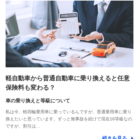
■少額短期保険
株式会社アシロ少額短期保険 (https://kailash.co.jp/)
SBIいきいき少額短期保険会社 (https://www.i-
sedai.com/)
SBIペット少額短期保険株式会社 (https://www.sbipet-
ssi.co.jp/)
SBIリスタ少額短期保険会社
(https://www.jishin.co.jp/)
スマートプラス少額短期保険株式会社
（https://www.smartplus-insurance.com/）
軽自動車から普通自動車に乗り換えると任意
チューリッヒ少額短期保険株式会社
保険料も変わる？
(https://www.zurichssi.co.jp/)
Tokio Marine X少額短期保険株式会社
(https://www.tokiomarine-x.co.jp/)
車の乗り換えと等級について
ペットメディカルサポート株式会社
私は今、軽四輪乗用車に乗っているんですが、普通乗用車に乗り
(https://pshoken.co.jp/)
換えたいと思っています。ずっと無事故を続けて現在16等級なの
リトルファミリー少額短期保険株式会社
ですが、割引は…
(https://www.littlefamily-ssi.com/)
続きを見る