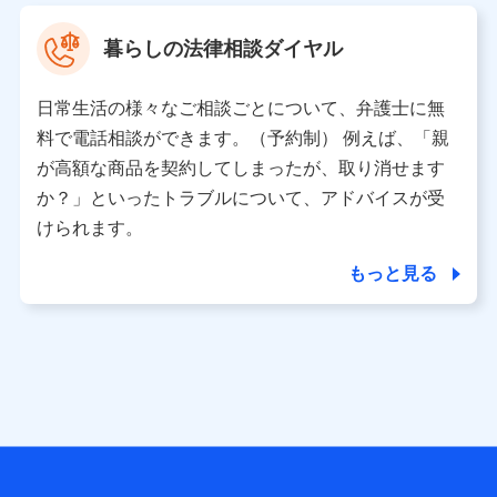
村 忠義
暮らしの法律相談ダイヤル
※ 当社および株式会社NTTドコモは、お客さまの情報を利
用させていただくにあたっては、「NTTドコモ パーソナル
日常生活の様々なご相談ごとについて、弁護士に無
データ憲章」に定める行動原則を順守します 。
※ パーソナルデータダッシュボードの「第三者提供の管
料で電話相談ができます。（予約制） 例えば、「親
理」の設定状態にかかわらず、共同利用する場合がありま
が高額な商品を契約してしまったが、取り消せます
す。
か？」といったトラブルについて、アドバイスが受
※ dポイントクラブ会員ではないお客さま（2019年12月11
けられます。
日以降、一度もdポイントクラブ会員であったことがないお
客さまに限る）に関する、2019年12月10日以前に取得した
もっと見る
個人データは、こちら の利用目的の範囲内に限って共同利
用します。
当社は株式会社NTTドコモ・フィナンシャルグループ
との間で、以下のとおり個人データを共同利用しま
す。
【共同して利用される利用データの項目】
当社または株式会社NTTドコモ・フィナンシャルグループが