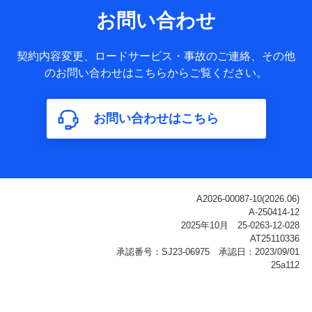
サービス提供等を通じて取得した、以下の情報などの個人デ
お問い合わせ
ータ
基本情報
契約内容変更、ロードサービス・事故のご連絡、その他
氏名、電話番号、メールアドレス、お客さまの識別子、
のお問い合わせはこちらからご覧ください。
属性、連絡先、dポイントサービスのご利用に関する情
報。例として、dポイントカード番号、性別、年齢、家族
構成、住所、dポイント残高、dポイント利用履歴などが
お問い合わせはこちら
含まれます。
利用情報
当社または株式会社NTTドコモ・フィナンシャルグルー
プが提供する各種サービスなどのご契約・ご利用などに
関する情報。例として、当社または株式会社NTTドコ
モ・フィナンシャルグループが提供する各種サービスの
ご契約状態・ご利用履歴インターネット利用時の行動に
関する情報、アプリケーション利用時の行動に関する情
報、購入されたサービスや商品の名称・購入場所・決済
に関する情報、アンケートの回答に関する情報などが含
まれます。
保険関連サービス情報
当社または株式会社NTTドコモ・フィナンシャルグルー
プが提供する保険関連サービスに関して取得し、又は保
有する情報。例として、見積請求受付時、資料請求受付