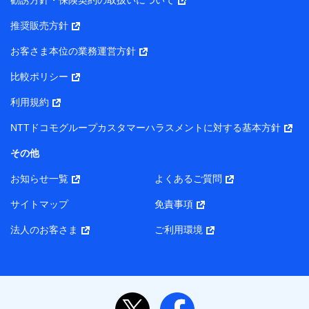
勧誘方針・保険契約の取扱いについて
【当該個人データの管理について責任を有する者の名称・住
推奨販売方針
所・代表者名】
お客さま本位の業務運営方針
当該個人データを取り扱う各共同利用者（詳細は次のとお
り）
比較ポリシー
東京都千代田区永田町2丁目11番1号 山王パークタワー
利用規約
株式会社NTTドコモ・フィナンシャルグループ 代表取締役
社長 廣井 孝史
NTTドコモグループカスタマーハラスメントに対する基本方針
東京都中央区日本橋人形町2-14-10 アーバンネット日本橋
その他
ビル 3F
お知らせ一覧
よくあるご質問
株式会社ドコモ・インシュアランス 代表取締役社長 吉
村 忠義
サイトマップ
免責事項
また当社は、オンライン面談による保険のご相談にあたっ
法人のお客さま
ご利用環境
て、以下の提携代理店とお客様の個人データを共同利用する
ことがあります。
1. 共同利用する個人データの項目