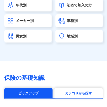
（https://www.himawari-life.co.jp/）
年代別
初めて加入の方
第一ネオ生命保険株式会社（https://neofirst.co.jp/）
大樹生命保険株式会社（https://www.taiju-life.co.jp）
太陽生命保険株式会社（https://www.taiyo-
メーカー別
車種別
seimei.co.jp）
チューリッヒ生命保険株式会社
（https://www.zurichlife.co.jp/）
男女別
地域別
東京海上日動あんしん生命保険株式会社
（https://www.tmn-anshin.co.jp/）
なないろ生命保険株式会社
（https://www.nanairolife.co.jp/）
日本生命保険相互会社（https://www.nissay.co.jp）
はなさく生命保険株式会社
（https://www.life8739.co.jp/）
マニュライフ生命保険株式会社
保険の基礎知識
（https://www.manulife.co.jp/）
三井住友海上あいおい生命保険株式会社
（https://www.msa-life.co.jp/）
ピックアップ
カテゴリから探す
メットライフ生命株式会社(https://www.metlife.co.jp/)
メディケア生命保険株式会社
（https://www.medicarelife.com/）