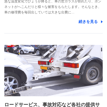
急な温度変化でひょうが降ると、車の窓ガラスが割れたり、ボン
ネットがへこんだりと様々な被害をもらたします。そんなとき、
5.通話録音にて取得する情報
車の修理費を毎回出していては大きな出費に…
電話対応の品質向上およびお問合せ内容の正確な把握のため
続きを見る
6.採用応募者の個人情報
採用選考および入社手続を実施するため
7.社員（従業者）の個人情報
人事･勤怠･健康・労務等の管理、給与支給、福利厚生・採用
退職関連処理等の各種手続きのため、当社と従業員または従
業員同士の連絡のため
8.取引先個人情報
取引先としての選定業務、営業情報の提供業務、契約締結手
続き業務、取引管理業務、およびこれらに準ずる業務の遂行
のため
ロードサービス、事故対応など各社の提供サ
9.お問い合わせ情報