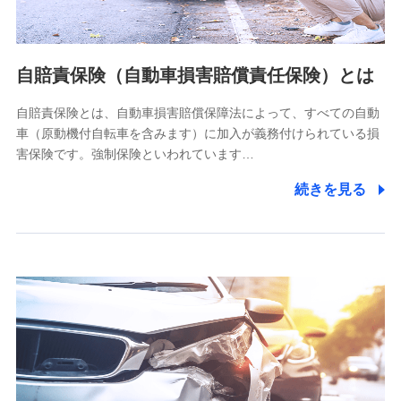
個人情報の第三者提供について
当社ではご本人の同意がある場合または法令に基づく場合を
自賠責保険（自動車損害賠償責任保険）とは
除き、第三者に提供いたしません。
自賠責保険とは、自動車損害賠償保障法によって、すべての自動
業務の委託
車（原動機付自転車を含みます）に加入が義務付けられている損
当社は利用目的の達成に必要な範囲内において個人情報の取
害保険です。強制保険といわれています…
り扱いの全部または一部を委託する場合があります。
続きを見る
個人データの共同利用
当社は株式会社NTTドコモとの間で、以下のとおり個
人データを共同利用します。
【共同して利用される利用データの項目】
当社又は株式会社NTTドコモがサービス提供等を通じて取得
した、以下の情報などの個人データ
基本情報
氏名、電話番号、メールアドレス、お客さまの識別子、