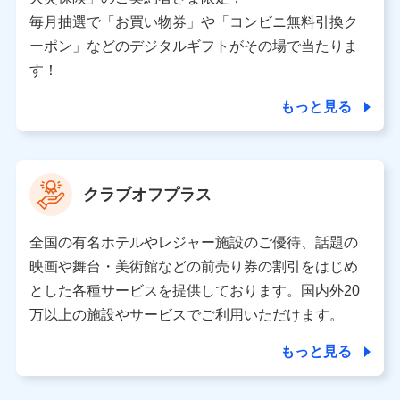
ため、またそれらに付帯、関連する当社、株式会社NTT
ドコモおよび提携会社のサービスを案内、提供するため
毎月抽選で「お買い物券」や「コンビニ無料引換ク
（各サービスで取得したサービス利用履歴、ウェブサイ
ーポン」などのデジタルギフトがその場で当たりま
トの閲覧履歴、購買履歴、ご契約内容等のパーソナルデ
ータを分析して、お客さまの趣味・嗜好・傾向に応じた
す！
サービス・商品等に関するご提案や広告の配信等を行う
ことがあります。）
もっと見る
各種セミナーの開催のため
コンサルティングサービスの実施のため
アンケートやキャンペーン等の実施のため
上記に係る案内・手続き・管理等付帯業務を行うため
クラブオフプラス
【当該個人データの管理について責任を有する者の名称・住
所・代表者名】
全国の有名ホテルやレジャー施設のご優待、話題の
当該個人データを取り扱う各共同利用者（詳細は次のとお
映画や舞台・美術館などの前売り券の割引をはじめ
り）
とした各種サービスを提供しております。国内外20
東京都千代田区永田町2丁目11番1号 山王パークタワー
万以上の施設やサービスでご利用いただけます。
株式会社NTTドコモ 代表取締役社長 前田 義晃
もっと見る
東京都中央区日本橋人形町2-14-10 アーバンネット日本橋
ビル 3F
株式会社ドコモ・インシュアランス 代表取締役社長 吉