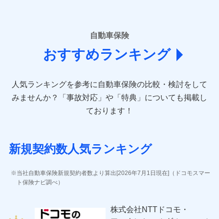
■損害保険
あいおいニッセイ同和損害保険株式会社
自動車保険
(https://www.aioinissaydowa.co.jp/)
おすすめランキング
アクサ損害保険株式会社 (https://www.axa-
direct.co.jp/)
アニコム損害保険株式会社 (https://www.anicom-
人気ランキングを参考に自動車保険の比較・検討をして
sompo.co.jp/)
東京海上ダイレクト損害保険株式会社 (https://www.e-
みませんか？
「事故対応」や「特典」についても掲載し
design.net/)
ております！
AIG損害保険株式会社 (https://www.aig.co.jp/sonpo)
ＳＢＩ損害保険株式会社
(https://www.sbisonpo.co.jp/)
新規契約数人気ランキング
ジェイアイ傷害火災保険株式会社
(https://www.jihoken.co.jp/)
ソニー損害保険株式会社
当社自動車保険新規契約者数より算出[2026年7月1日現在]（ドコモスマー
(https://www.sonysonpo.co.jp/)
ト保険ナビ調べ）
損害保険ジャパン株式会社 (https://www.sompo-
japan.co.jp/)
株式会社NTTドコモ・
ＳＯＭＰＯダイレクト損害保険株式会社