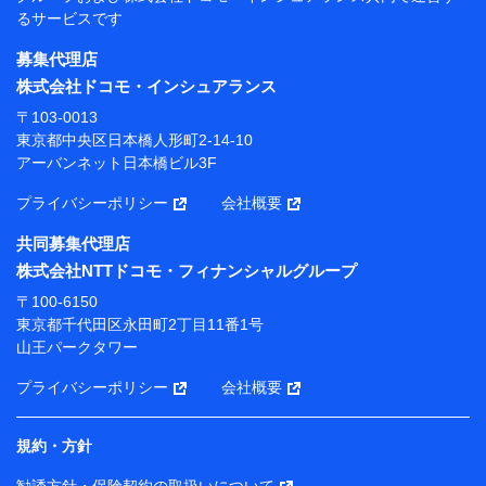
当社
るサービスです
株式会社NTTドコモ・フィナンシャルグループ
募集代理店
【利用目的】
株式会社ドコモ・インシュアランス
当社または株式会社NTTドコモ・フィナンシャルグルー
〒103-0013
プが提供する保険関連サービスにおけるユーザー登録受
東京都中央区日本橋人形町2-14-10
付および管理のため
アーバンネット日本橋ビル3F
当社または株式会社NTTドコモ・フィナンシャルグルー
プと取引のあるもしくは委託を受けている保険会社・提
プライバシーポリシー
会社概要
携会社の保険その他に関する情報を提供するため、また
維持管理等の委託業務遂行のため、またそれらに付帯、
共同募集代理店
関連する当社または株式会社NTTドコモ・フィナンシャ
株式会社NTTドコモ・フィナンシャルグループ
ルグループおよび提携会社のサービスを案内、提供する
ため
〒100-6150
（各サービスで取得したサービス利用履歴、ウェブサイ
東京都千代田区永田町2丁目11番1号
トの閲覧履歴、購買履歴、ご契約内容等のパーソナルデ
山王パークタワー
ータを分析して、お客さまの趣味・嗜好・傾向に応じた
サービス・商品等に関するご提案や広告の配信等を行う
プライバシーポリシー
会社概要
ことがあります。）
各種セミナーの開催のため
コンサルティングサービスの実施のため
規約・方針
アンケートやキャンペーン等の実施のため
上記に係る案内・手続き・管理等付帯業務を行うため