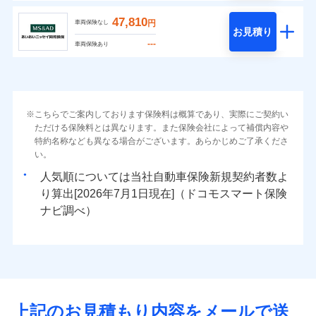
47,810
円
車両保険なし
お見積り
---
車両保険あり
こちらでご案内しております保険料は概算であり、実際にご契約い
ただける保険料とは異なります。また保険会社によって補償内容や
特約名称なども異なる場合がございます。あらかじめご了承くださ
い。
人気順については当社
新規契約者数よ
り算出[
年
月
日現在]（ドコモスマート保険
ナビ調べ）
上記のお見積もり内容をメールで送