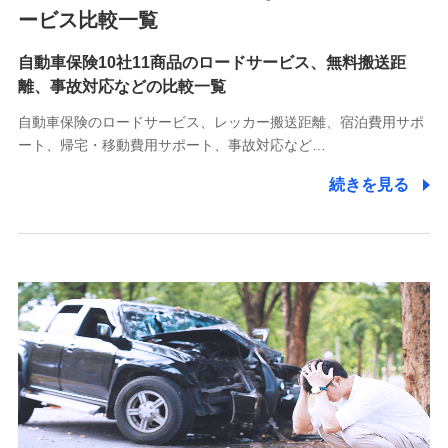
各種お問い合わせに対応するため
ービス比較一覧
自動車保険10社11商品のロードサービス、無料搬送距
10.受託業務の 個人情報
離、事故対応などの比較一覧
受託業務の遂行およびこれらに準ずる業務の遂行のため
自動車保険のロードサービス、レッカー搬送距離、宿泊費用サポ
11.マイカー通勤管理クラウド並びに法人向けASPサー
ート、帰宅・移動費用サポート、事故対応など…
ビスに関してのお問い合わせ情報
続きを見る
各種お問い合わせに対応するため
当社のサービスに関する情報提供や、皆様に有用なお知らせ
をお送りするため
アンケートの送付のため
当社のサービスや媒体の運営改善に必要なデータを解析し、
分析するため
当社の対応品質向上やお問い合わせ内容の正確な把握のため
個人情報保護管理者の職名、連絡先
株式会社ドコモ・インシュアランス 営業部長
〒103-0013 東京都中央区日本橋人形町2-14-10 アーバン
ネット日本橋ビル 3F
株式会社ドコモ・インシュアランス