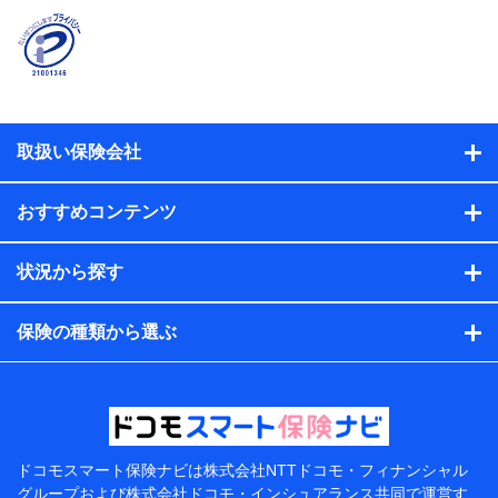
時又はユーザー登録受付時に提供いただいた情報（氏
名、住所、生年月日、性別、保険契約者と被保険者の関
係、保険加入の目的、保険商品の内容、保険料、保険料
のお支払方法、車のメーカーや走行距離などの情報、建
物の構造や築年数などの情報、ペットの種類や年齢な
ど）及びお客様との応対記録（お客様に提示した比較見
積の試算結果情報、メールマガジンを提供した際のメー
取扱い保険会社
ル内容や送信履歴の情報及び保険の更改案内等を提供し
た際のメール内容や送信履歴などの情報）が含まれま
す。
おすすめコンテンツ
保険契約情報
当社または株式会社NTTドコモ・フィナンシャルグルー
プが取得し、又は保有する保険契約に関する情報。例と
状況から探す
して、保険契約者及び被保険者の氏名、住所、生年月
日、性別、保険契約者と被保険者の関係、保険加入の目
的、保険商品の内容、保険料、保険料のお支払方法、車
保険の種類から選ぶ
のメーカーや走行距離などの情報、建物の構造や築年数
などの情報、ペットの種類や年齢などの情報などが含ま
れます。
提供当事者から受領当事者が個人データを取得する方法
電子的・電磁的方法等
【共同して利用する者の範囲】
ドコモスマート保険ナビは
株式会社NTTドコモ・フィナンシャル
グループおよび
株式会社ドコモ・インシュアランス共同で
運営す