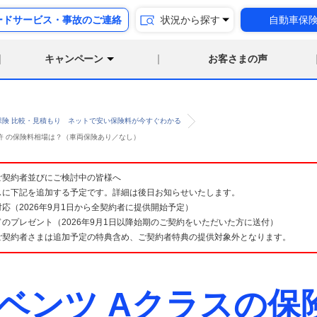
ードサービス・事故のご連絡
状況から探す
自動車保
キャンペーン
お客さまの声
保険 比較・見積もり ネットで安い保険料が今すぐわかる
免許 の保険料相場は？（車両保険あり／なし）
険 ご契約者並びにご検討中の皆様へ
スに下記を追加する予定です。詳細は後日お知らせいたします。
応（2026年9月1日から全契約者に提供開始予定）
のプレゼント（2026年9月1日以降始期のご契約をいただいた方に送付）
ご契約者さまは追加予定の特典含め、ご契約者特典の提供対象外となります。
ベンツ Aクラスの保