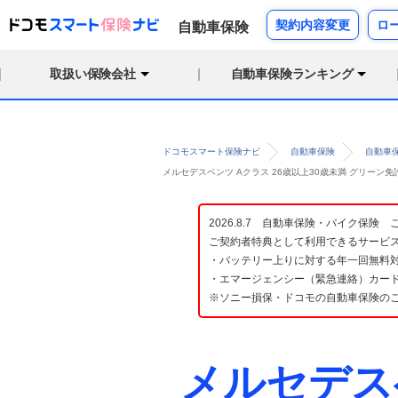
契約内容変更
ロ
自動車保険
取扱い保険会社
自動車保険ランキング
ドコモスマート保険ナビ
自動車保険
自動車
メルセデスベンツ Aクラス 26歳以上30歳未満 グリーン
2026.8.7 自動車保険・バイク保
ご契約者特典として利用できるサービ
・バッテリー上りに対する年一回無料対
・エマージェンシー（緊急連絡）カード
※ソニー損保・ドコモの自動車保険の
メルセデス