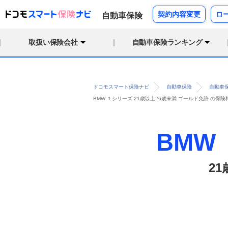
契約内容変更
ロ
自動車保険
取扱い保険会社
自動車保険ランキング
ドコモスマート保険ナビ
自動車保険
自動車
BMW １シリーズ 21歳以上26歳未満 ゴールド免許 の
BMW
2