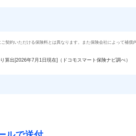
にご契約いただける保険料とは異なります。また保険会社によって補償
り算出[
年
月
日現在]（ドコモスマート保険ナビ調べ）
ールで送付