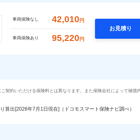
42,010
車両保険なし
円
お見積り
95,220
車両保険あり
円
にご契約いただける保険料とは異なります。また保険会社によって補償
り算出[
年
月
日現在]（ドコモスマート保険ナビ調べ）