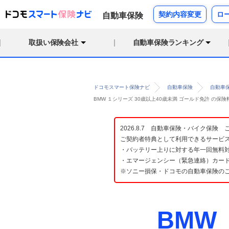
契約内容変更
ロ
自動車保険
取扱い保険会社
自動車保険ランキング
ドコモスマート保険ナビ
自動車保険
自動車
BMW １シリーズ 30歳以上40歳未満 ゴールド免許 の
2026.8.7 自動車保険・バイク保
ご契約者特典として利用できるサービ
・バッテリー上りに対する年一回無料対
・エマージェンシー（緊急連絡）カード
※ソニー損保・ドコモの自動車保険の
BMW