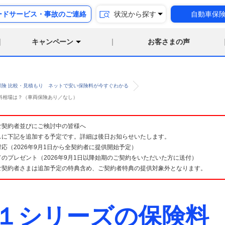
ードサービス・事故のご連絡
状況から探す
自動車保
キャンペーン
お客さまの声
保険 比較・見積もり ネットで安い保険料が今すぐわかる
保険料相場は？（車両保険あり／なし）
険 ご契約者並びにご検討中の皆様へ
スに下記を追加する予定です。詳細は後日お知らせいたします。
応（2026年9月1日から全契約者に提供開始予定）
のプレゼント（2026年9月1日以降始期のご契約をいただいた方に送付）
ご契約者さまは追加予定の特典含め、ご契約者特典の提供対象外となります。
 １シリーズの保険料