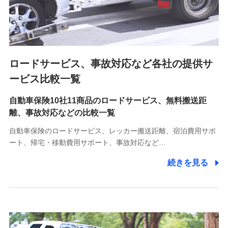
8.取引先個人情報
取引先としての選定業務、営業情報の提供業務、契約締結手
続き業務、取引管理業務、およびこれらに準ずる業務の遂行
のため
ロードサービス、事故対応など各社の提供サ
9.お問い合わせ情報
各種お問い合わせに対応するため
ービス比較一覧
自動車保険10社11商品のロードサービス、無料搬送距
10.受託業務の 個人情報
離、事故対応などの比較一覧
受託業務の遂行およびこれらに準ずる業務の遂行のため
自動車保険のロードサービス、レッカー搬送距離、宿泊費用サポ
11.マイカー通勤管理クラウド並びに法人向けASPサー
ート、帰宅・移動費用サポート、事故対応など…
ビスに関してのお問い合わせ情報
続きを見る
各種お問い合わせに対応するため
当社のサービスに関する情報提供や、皆様に有用なお知らせ
をお送りするため
アンケートの送付のため
当社のサービスや媒体の運営改善に必要なデータを解析し、
分析するため
当社の対応品質向上やお問い合わせ内容の正確な把握のため