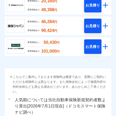
20,160
円
車両保険なし
お見積り
49,398
円
車両保険あり
46,284
円
車両保険なし
お見積り
98,424
円
車両保険あり
50,430
円
車両保険なし
お見積り
101,000
円
車両保険あり
こちらでご案内しております保険料は概算であり、実際にご契約い
ただける保険料とは異なります。また保険会社によって補償内容や
特約名称なども異なる場合がございます。あらかじめご了承くださ
い。
人気順については当社
新規契約者数よ
り算出[
年
月
日現在]（ドコモスマート保険
ナビ調べ）