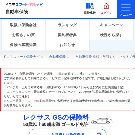
自動車保険
保険比較
ログイン
メニュー
取扱い保険会社
ランキング
キャンペーン
お客さまの声
契約者特典
状況から探す
保険の基礎知識
お知らせ
ドコモスマート保険ナビ
自動車保険
自動車保険 比較・見積もり ネットで
2026.8.7 自動車保険・バイク保険 ご契約者並びにご検討中の皆様へ
ご契約者特典として利用できるサービスに下記を追加する予定です。詳細は後日お知らせいた
します。
・バッテリー上りに対する年一回無料対応（2026年9月1日から全契約者に提供開始予定）
・エマージェンシー（緊急連絡）カードのプレゼント（2026年9月1日以降始期のご契約をい
ただいた方に送付）
※ソニー損保・ドコモの自動車保険のご契約者さまは追加予定の特典含め、ご契約者特典の提
供対象外となります。
レクサス GSの保険料
50歳以上60歳未満 ゴールド免許
お見積もり条件詳細