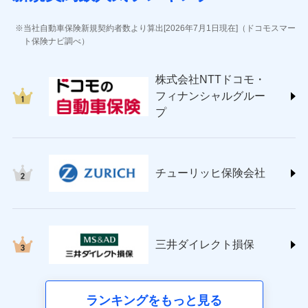
(https://www.jihoken.co.jp/)
ソニー損害保険株式会社
当社自動車保険新規契約者数より算出[2026年7月1日現在]（ドコモスマー
(https://www.sonysonpo.co.jp/)
ト保険ナビ調べ）
損害保険ジャパン株式会社 (https://www.sompo-
japan.co.jp/)
株式会社NTTドコモ・
ＳＯＭＰＯダイレクト損害保険株式会社
フィナンシャルグルー
(https://www.sompo-direct.co.jp/)
プ
チューリッヒ保険会社 (https://www.zurich.co.jp/)
東京海上日動火災保険株式会社
(https://www.tokiomarine-nichido.co.jp/)
日新火災海上保険株式会社
チューリッヒ保険会社
(https://www.nisshinfire.co.jp/)
ペット＆ファミリー損害保険株式会社
(https://www.petfamilyins.co.jp/)
三井住友海上火災保険株式会社 (https://www.ms-
ins.com/)
三井ダイレクト損保
三井ダイレクト損害保険株式会社
(https://www.mitsui-direct.co.jp/)
■生命保険
ランキングをもっと見る