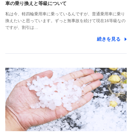
(https://www.tokiomarine-x.co.jp/)
車の乗り換えと等級について
ペットメディカルサポート株式会社
私は今、軽四輪乗用車に乗っているんですが、普通乗用車に乗り
(https://pshoken.co.jp/)
換えたいと思っています。ずっと無事故を続けて現在16等級なの
リトルファミリー少額短期保険株式会社
ですが、割引は…
(https://www.littlefamily-ssi.com/)
続きを見る
2.共同募集を行う代理店から受領する個人情報
郵便、電話、およびＥメール等により、当社と取引のあるも
しくは委託を受けている保険会社・提携会社の保険その他に
関する情報を提供し、金融商品等の契約を勧奨するため、ま
た維持管理等の委託業務遂行のため、またそれらに付帯、関
連する当社および提携会社のサービスを案内、提供するため
（なお、当社は複数の保険会社と取引があり、取得した個人
情報を取引のある他の保険会社の商品・サービスをご提案す
るために利用させていただくことがあります。）
上記に係る連絡・手続き・管理等付帯業務を行うため
3.セミナー募集サイトから取得した個人情報
各種セミナーの案内、開催のため
上記に係る連絡・手続き・管理等付帯業務を行うため