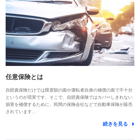
【共同して利用される利用データの項目】
当社又は株式会社NTTドコモがサービス提供等を通じて取得
した、以下の情報などの個人データ
基本情報
氏名、電話番号、メールアドレス、お客さまの識別子、
属性、連絡先、dポイントサービスのご利用に関する情
報。例として、dポイントカード番号、性別、年齢、家族
構成、住所、dポイント残高、dポイント利用履歴などが
含まれます。
利用情報
任意保険とは
当社又は株式会社NTTドコモが提供する各種サービスな
どのご契約・ご利用などに関する情報。例として、当社
又は株式会社NTTドコモが提供する各種サービスのご契
自賠責保険だけでは限度額の面や運転者自身の補償の面で不十分
約状態・ご利用履歴インターネット利用時の行動に関す
というのが現実です。そこで、自賠責保険ではカバーしきれない
る情報、アプリケーション利用時の行動に関する情報、
損害を補償するために、民間の保険会社などで自動車保険が販売
購入されたサービスや商品の名称・購入場所・決済に関
されています…
する情報、アンケートの回答に関する情報などが含まれ
ます。
続きを見る
保険関連サービス情報
当社又は株式会社NTTドコモが提供する保険関連サービ
スに関して取得し、又は保有する情報。例として、見積