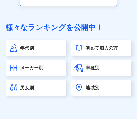
アクサ生命保険株式会社（https://www.axa.co.jp/）
SBI生命保険株式会社（https://www.sbilife.co.jp/）
FWD生命保険株式会社（https://www.fwdlife.co.jp/）
ソニー生命保険株式会社
様々なランキングを公開中！
（https://www.sonylife.co.jp）
SOMPOひまわり生命保険株式会社
（https://www.himawari-life.co.jp/）
年代別
初めて加入の方
第一ネオ生命保険株式会社（https://neofirst.co.jp/）
大樹生命保険株式会社（https://www.taiju-life.co.jp）
太陽生命保険株式会社（https://www.taiyo-
メーカー別
車種別
seimei.co.jp）
チューリッヒ生命保険株式会社
（https://www.zurichlife.co.jp/）
男女別
地域別
東京海上日動あんしん生命保険株式会社
（https://www.tmn-anshin.co.jp/）
なないろ生命保険株式会社
（https://www.nanairolife.co.jp/）
日本生命保険相互会社（https://www.nissay.co.jp）
はなさく生命保険株式会社
（https://www.life8739.co.jp/）
マニュライフ生命保険株式会社