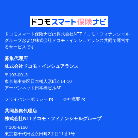
などの情報、ペットの種類や年齢などの情報などが含ま
れます。
提供当事者から受領当事者が個人データを取得する方法
電子的・電磁的方法等
【共同して利用する者の範囲】
ドコモスマート保険ナビは
株式会社NTTドコモ・フィナンシャル
グループおよび
株式会社ドコモ・インシュアランス共同で
運営す
当社
るサービスです
株式会社NTTドコモ・フィナンシャルグループ
募集代理店
【利用目的】
株式会社ドコモ・インシュアランス
当社または株式会社NTTドコモ・フィナンシャルグルー
〒103-0013
プが提供する保険関連サービスにおけるユーザー登録受
東京都中央区日本橋人形町2-14-10
付および管理のため
アーバンネット日本橋ビル3F
当社または株式会社NTTドコモ・フィナンシャルグルー
プと取引のあるもしくは委託を受けている保険会社・提
プライバシーポリシー
会社概要
携会社の保険その他に関する情報を提供するため、また
維持管理等の委託業務遂行のため、またそれらに付帯、
共同募集代理店
関連する当社または株式会社NTTドコモ・フィナンシャ
株式会社NTTドコモ・フィナンシャルグループ
ルグループおよび提携会社のサービスを案内、提供する
ため
〒100-6150
（各サービスで取得したサービス利用履歴、ウェブサイ
東京都千代田区永田町2丁目11番1号
トの閲覧履歴、購買履歴、ご契約内容等のパーソナルデ