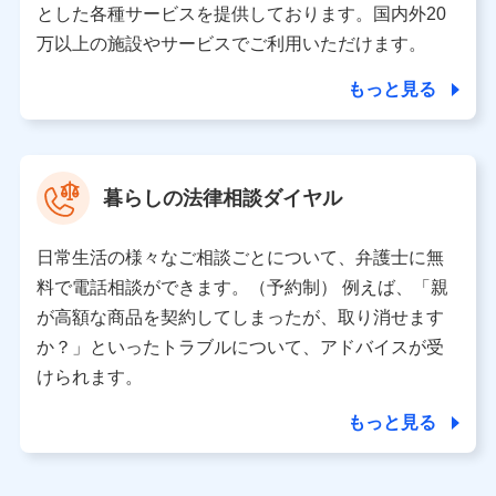
とした各種サービスを提供しております。国内外20
東京都千代田区永田町2丁目11番1号 山王パークタワー
万以上の施設やサービスでご利用いただけます。
株式会社NTTドコモ 代表取締役社長 前田 義晃
もっと見る
東京都中央区日本橋人形町2-14-10 アーバンネット日本橋
ビル 3F
株式会社ドコモ・インシュアランス 代表取締役社長 吉
村 忠義
暮らしの法律相談ダイヤル
※ 当社および株式会社NTTドコモは、お客さまの情報を利
用させていただくにあたっては、「NTTドコモ パーソナル
日常生活の様々なご相談ごとについて、弁護士に無
データ憲章」に定める行動原則を順守します 。
※ パーソナルデータダッシュボードの「第三者提供の管
料で電話相談ができます。（予約制） 例えば、「親
理」の設定状態にかかわらず、共同利用する場合がありま
が高額な商品を契約してしまったが、取り消せます
す。
か？」といったトラブルについて、アドバイスが受
※ dポイントクラブ会員ではないお客さま（2019年12月11
けられます。
日以降、一度もdポイントクラブ会員であったことがないお
客さまに限る）に関する、2019年12月10日以前に取得した
もっと見る
個人データは、こちら の利用目的の範囲内に限って共同利
用します。