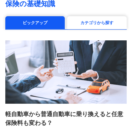
保険の基礎知識
（https://www.manulife.co.jp/）
三井住友海上あいおい生命保険株式会社
（https://www.msa-life.co.jp/）
ピックアップ
カテゴリから探す
メットライフ生命株式会社(https://www.metlife.co.jp/)
メディケア生命保険株式会社
（https://www.medicarelife.com/）
■少額短期保険
株式会社アシロ少額短期保険 (https://kailash.co.jp/)
SBIいきいき少額短期保険会社 (https://www.i-
sedai.com/)
SBIペット少額短期保険株式会社 (https://www.sbipet-
ssi.co.jp/)
SBIリスタ少額短期保険会社
(https://www.jishin.co.jp/)
スマートプラス少額短期保険株式会社
（https://www.smartplus-insurance.com/）
軽自動車から普通自動車に乗り換えると任意
チューリッヒ少額短期保険株式会社
保険料も変わる？
(https://www.zurichssi.co.jp/)
Tokio Marine X少額短期保険株式会社