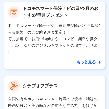
【利用する者の利用目的】
ドコモスマート保険ナビの日/今月のお
当社又は株式会社NTTドコモが提供する保険関連サービ
すすめ/毎月プレゼント
スにおけるユーザ登録受付および管理のため
当社又は株式会社NTTドコモと取引のあるもしくは委託
を受けている保険会社・提携会社の保険その他に関する
ドコモスマート保険ナビの「自動車保険/バイク保険/
情報を提供するため、また維持管理等の委託業務遂行の
火災保険」のご契約者さま限定！
ため、またそれらに付帯、関連する当社、株式会社NTT
ドコモおよび提携会社のサービスを案内、提供するため
毎月抽選で「お買い物券」や「コンビニ無料引換ク
（各サービスで取得したサービス利用履歴、ウェブサイ
ーポン」などのデジタルギフトがその場で当たりま
トの閲覧履歴、購買履歴、ご契約内容等のパーソナルデ
ータを分析して、お客さまの趣味・嗜好・傾向に応じた
す！
サービス・商品等に関するご提案や広告の配信等を行う
ことがあります。）
もっと見る
各種セミナーの開催のため
コンサルティングサービスの実施のため
アンケートやキャンペーン等の実施のため
上記に係る案内・手続き・管理等付帯業務を行うため
クラブオフプラス
【当該個人データの管理について責任を有する者の名称・住
所・代表者名】
全国の有名ホテルやレジャー施設のご優待、話題の
当該個人データを取り扱う各共同利用者（詳細は次のとお
映画や舞台・美術館などの前売り券の割引をはじめ
り）