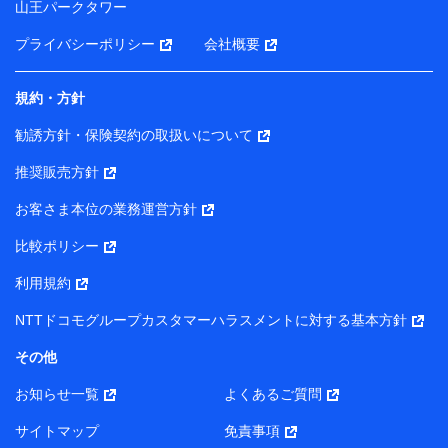
山王パークタワー
ータを分析して、お客さまの趣味・嗜好・傾向に応じた
サービス・商品等に関するご提案や広告の配信等を行う
プライバシーポリシー
会社概要
ことがあります。）
各種セミナーの開催のため
コンサルティングサービスの実施のため
規約・方針
アンケートやキャンペーン等の実施のため
上記に係る案内・手続き・管理等付帯業務を行うため
勧誘方針・保険契約の取扱いについて
【当該個人データの管理について責任を有する者の名称・住
推奨販売方針
所・代表者名】
お客さま本位の業務運営方針
当該個人データを取り扱う各共同利用者（詳細は次のとお
り）
比較ポリシー
東京都千代田区永田町2丁目11番1号 山王パークタワー
利用規約
株式会社NTTドコモ・フィナンシャルグループ 代表取締役
社長 廣井 孝史
NTTドコモグループカスタマーハラスメントに対する基本方針
東京都中央区日本橋人形町2-14-10 アーバンネット日本橋
その他
ビル 3F
お知らせ一覧
よくあるご質問
株式会社ドコモ・インシュアランス 代表取締役社長 吉
村 忠義
サイトマップ
免責事項