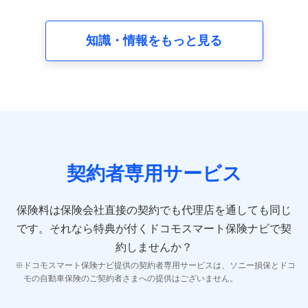
請求受付時、資料請求受付時又はユーザー登録受付時に
提供いただいた情報（氏名、住所、生年月日、性別、保
険契約者と被保険者の関係、保険加入の目的、保険商品
知識・情報をもっと見る
の内容、保険料、保険料のお支払方法、車のメーカーや
走行距離などの情報、建物の構造や築年数などの情報、
ペットの種類や年齢など）及びお客様との応対記録 （お
客様に提示した比較見積の試算結果情報、メールマガジ
ンを提供した際のメール内容や送信履歴の情報及び保険
の更改案内等を提供した際のメール内容や送信履歴など
の情報）が含まれます。
保険契約情報
当社又は株式会社NTTドコモが取得し、又は保有する保
険契約に関する情報。例として、保険契約者及び被保険
契約者専用サービス
者の氏名、住所、生年月日、性別、保険契約者と被保険
者の関係、保険加入の目的、保険商品の内容、保険料、
保険料のお支払方法、車のメーカーや走行距離などの情
保険料は保険会社直接の契約でも代理店を通しても同じ
報、建物の構造や築年数などの情報、ペットの種類や年
齢などの情報などが含まれます。
です。
それなら特典が付くドコモスマート保険ナビで契
約しませんか？
【共同して利用する者の範囲】
ドコモスマート保険ナビ提供の契約者専用サービスは、ソニー損保とドコ
当社
モの自動車保険のご契約者さまへの提供はございません。
株式会社NTTドコモ