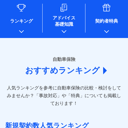
るために利用させていただくことがあります。）
各種セミナーの開催のため
コンサルティングサービスの実施のため
アドバイス
アンケートやキャンペーン等の実施のため
ランキング
契約者特典
基礎知識
上記に係る案内・手続き・管理等付帯業務を行うため
* 当社が委託を受けている保険会社の情報は、保険会社のホ
ームページに掲載しておりますので、ご確認ください。
■損害保険
あいおいニッセイ同和損害保険株式会社
自動車保険
(https://www.aioinissaydowa.co.jp/)
おすすめランキング
アクサ損害保険株式会社 (https://www.axa-
direct.co.jp/)
アニコム損害保険株式会社 (https://www.anicom-
人気ランキングを参考に自動車保険の比較・検討をして
sompo.co.jp/)
東京海上ダイレクト損害保険株式会社 (https://www.e-
みませんか？
「事故対応」や「特典」についても掲載し
design.net/)
ております！
AIG損害保険株式会社 (https://www.aig.co.jp/sonpo)
ＳＢＩ損害保険株式会社
(https://www.sbisonpo.co.jp/)
新規契約数人気ランキング
ジェイアイ傷害火災保険株式会社