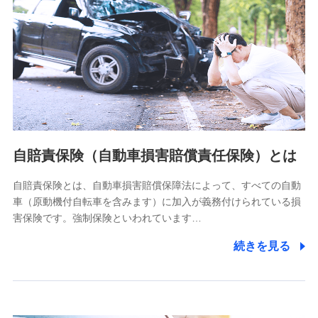
個人情報保護管理者の職名、連絡先
株式会社ドコモ・インシュアランス 営業部長
〒103-0013 東京都中央区日本橋人形町2-14-10 アーバン
ネット日本橋ビル 3F
株式会社ドコモ・インシュアランス
個人情報の第三者提供について
当社ではご本人の同意がある場合または法令に基づく場合を
自賠責保険（自動車損害賠償責任保険）とは
除き、第三者に提供いたしません。
自賠責保険とは、自動車損害賠償保障法によって、すべての自動
業務の委託
車（原動機付自転車を含みます）に加入が義務付けられている損
当社は利用目的の達成に必要な範囲内において個人情報の取
害保険です。強制保険といわれています…
り扱いの全部または一部を委託する場合があります。
続きを見る
個人データの共同利用
当社は株式会社NTTドコモとの間で、以下のとおり個
人データを共同利用します。