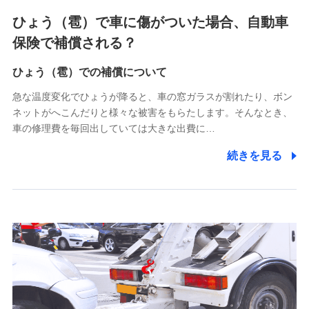
4.家族・友達紹介にて取得した個人情報
ひょう（雹）で車に傷がついた場合、自動車
被紹介者への連絡、及び当社と取引のあるもしくは委託を受
保険で補償される？
けている保険会社・提携会社の保険その他に関する情報を提
供し、金融商品等の契約を勧奨するため
ひょう（雹）での補償について
アンケートやキャンペーン等の実施のため
上記に係る連絡・手続き・管理等付帯業務を行うため
急な温度変化でひょうが降ると、車の窓ガラスが割れたり、ボン
ネットがへこんだりと様々な被害をもらたします。そんなとき、
5.通話録音にて取得する情報
車の修理費を毎回出していては大きな出費に…
電話対応の品質向上およびお問合せ内容の正確な把握のため
続きを見る
6.採用応募者の個人情報
採用選考および入社手続を実施するため
7.社員（従業者）の個人情報
人事･勤怠･健康・労務等の管理、給与支給、福利厚生・採用
退職関連処理等の各種手続きのため、当社と従業員または従
業員同士の連絡のため