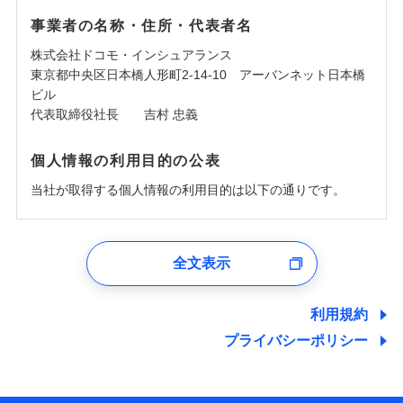
事業者の名称・住所・代表者名
株式会社ドコモ・インシュアランス
東京都中央区日本橋人形町2-14-10 アーバンネット日本橋
ビル
代表取締役社長 吉村 忠義
個人情報の利用目的の公表
当社が取得する個人情報の利用目的は以下の通りです。
1.見積請求受付時、資料請求受付時、ユーザー登録受
付時
全文表示
ユーザー登録受付および、管理のため
郵便、電話、およびＥメール等により、当社と取引のあるも
しくは委託を受けている保険会社・提携会社の保険その他に
利用規約
関する情報を提供し、金融商品等の契約を勧奨するため、ま
プライバシーポリシー
た維持管理等の委託業務遂行のため、またそれらに付帯、関
連する当社および提携会社のサービスを案内、提供するため
（なお、当社は複数の保険会社と取引があり、取得した個人
情報を取引のある他の保険会社の商品・サービスをご提案す