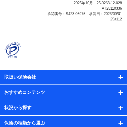
報、購入されたサービスや商品の名称・購入場所・決済
に関する情報、アンケートの回答に関する情報などが含
まれます。
保険関連サービス情報
当社または株式会社NTTドコモ・フィナンシャルグルー
プが提供する保険関連サービスに関して取得し、又は保
有する情報。例として、見積請求受付時、資料請求受付
時又はユーザー登録受付時に提供いただいた情報（氏
名、住所、生年月日、性別、保険契約者と被保険者の関
係、保険加入の目的、保険商品の内容、保険料、保険料
のお支払方法、車のメーカーや走行距離などの情報、建
物の構造や築年数などの情報、ペットの種類や年齢な
ど）及びお客様との応対記録（お客様に提示した比較見
積の試算結果情報、メールマガジンを提供した際のメー
取扱い保険会社
ル内容や送信履歴の情報及び保険の更改案内等を提供し
た際のメール内容や送信履歴などの情報）が含まれま
す。
おすすめコンテンツ
保険契約情報
当社または株式会社NTTドコモ・フィナンシャルグルー
プが取得し、又は保有する保険契約に関する情報。例と
状況から探す
して、保険契約者及び被保険者の氏名、住所、生年月
日、性別、保険契約者と被保険者の関係、保険加入の目
的、保険商品の内容、保険料、保険料のお支払方法、車
保険の種類から選ぶ
のメーカーや走行距離などの情報、建物の構造や築年数