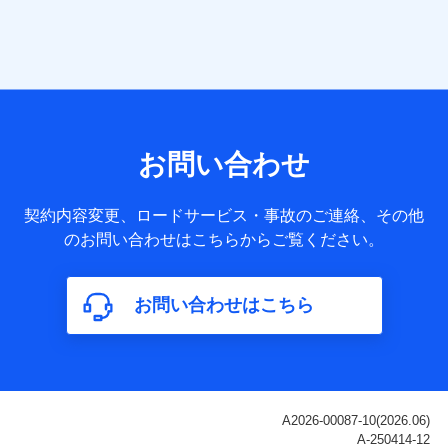
当社は株式会社NTTドコモ・フィナンシャルグループ
との間で、以下のとおり個人データを共同利用しま
す。
【共同して利用される利用データの項目】
当社または株式会社NTTドコモ・フィナンシャルグループが
サービス提供等を通じて取得した、以下の情報などの個人デ
お問い合わせ
ータ
基本情報
契約内容変更、ロードサービス・事故のご連絡、その他
氏名、電話番号、メールアドレス、お客さまの識別子、
のお問い合わせはこちらからご覧ください。
属性、連絡先、dポイントサービスのご利用に関する情
報。例として、dポイントカード番号、性別、年齢、家族
構成、住所、dポイント残高、dポイント利用履歴などが
お問い合わせはこちら
含まれます。
利用情報
当社または株式会社NTTドコモ・フィナンシャルグルー
プが提供する各種サービスなどのご契約・ご利用などに
関する情報。例として、当社または株式会社NTTドコ
モ・フィナンシャルグループが提供する各種サービスの
ご契約状態・ご利用履歴インターネット利用時の行動に
関する情報、アプリケーション利用時の行動に関する情