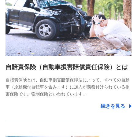
個人情報保護管理者の職名、連絡先
株式会社ドコモ・インシュアランス 営業部長
〒103-0013 東京都中央区日本橋人形町2-14-10 アーバン
ネット日本橋ビル 3F
株式会社ドコモ・インシュアランス
個人情報の第三者提供について
当社ではご本人の同意がある場合または法令に基づく場合を
自賠責保険（自動車損害賠償責任保険）とは
除き、第三者に提供いたしません。
自賠責保険とは、自動車損害賠償保障法によって、すべての自動
業務の委託
車（原動機付自転車を含みます）に加入が義務付けられている損
当社は利用目的の達成に必要な範囲内において個人情報の取
害保険です。強制保険といわれています…
り扱いの全部または一部を委託する場合があります。
続きを見る
個人データの共同利用
当社は株式会社NTTドコモとの間で、以下のとおり個
人データを共同利用します。