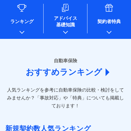
るために利用させていただくことがあります。）
各種セミナーの開催のため
コンサルティングサービスの実施のため
アドバイス
アンケートやキャンペーン等の実施のため
ランキング
契約者特典
基礎知識
上記に係る案内・手続き・管理等付帯業務を行うため
* 当社が委託を受けている保険会社の情報は、保険会社のホ
ームページに掲載しておりますので、ご確認ください。
■損害保険
あいおいニッセイ同和損害保険株式会社
自動車保険
(https://www.aioinissaydowa.co.jp/)
おすすめランキング
アクサ損害保険株式会社 (https://www.axa-
direct.co.jp/)
アニコム損害保険株式会社 (https://www.anicom-
人気ランキングを参考に自動車保険の比較・検討をして
sompo.co.jp/)
東京海上ダイレクト損害保険株式会社 (https://www.e-
みませんか？
「事故対応」や「特典」についても掲載し
design.net/)
ております！
AIG損害保険株式会社 (https://www.aig.co.jp/sonpo)
ＳＢＩ損害保険株式会社
(https://www.sbisonpo.co.jp/)
新規契約数人気ランキング
ジェイアイ傷害火災保険株式会社