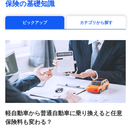
保険の基礎知識
（https://www.manulife.co.jp/）
三井住友海上あいおい生命保険株式会社
（https://www.msa-life.co.jp/）
ピックアップ
カテゴリから探す
メットライフ生命株式会社(https://www.metlife.co.jp/)
メディケア生命保険株式会社
（https://www.medicarelife.com/）
■少額短期保険
株式会社アシロ少額短期保険 (https://kailash.co.jp/)
SBIいきいき少額短期保険会社 (https://www.i-
sedai.com/)
SBIペット少額短期保険株式会社 (https://www.sbipet-
ssi.co.jp/)
SBIリスタ少額短期保険会社
(https://www.jishin.co.jp/)
スマートプラス少額短期保険株式会社
（https://www.smartplus-insurance.com/）
軽自動車から普通自動車に乗り換えると任意
チューリッヒ少額短期保険株式会社
保険料も変わる？
(https://www.zurichssi.co.jp/)
Tokio Marine X少額短期保険株式会社