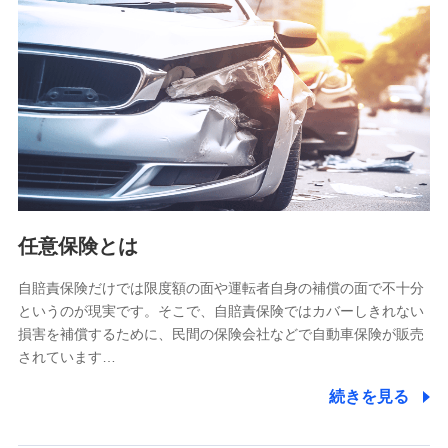
【共同して利用される利用データの項目】
当社又は株式会社NTTドコモがサービス提供等を通じて取得
した、以下の情報などの個人データ
基本情報
氏名、電話番号、メールアドレス、お客さまの識別子、
属性、連絡先、dポイントサービスのご利用に関する情
報。例として、dポイントカード番号、性別、年齢、家族
構成、住所、dポイント残高、dポイント利用履歴などが
含まれます。
利用情報
任意保険とは
当社又は株式会社NTTドコモが提供する各種サービスな
どのご契約・ご利用などに関する情報。例として、当社
又は株式会社NTTドコモが提供する各種サービスのご契
自賠責保険だけでは限度額の面や運転者自身の補償の面で不十分
約状態・ご利用履歴インターネット利用時の行動に関す
というのが現実です。そこで、自賠責保険ではカバーしきれない
る情報、アプリケーション利用時の行動に関する情報、
損害を補償するために、民間の保険会社などで自動車保険が販売
購入されたサービスや商品の名称・購入場所・決済に関
されています…
する情報、アンケートの回答に関する情報などが含まれ
ます。
続きを見る
保険関連サービス情報
当社又は株式会社NTTドコモが提供する保険関連サービ
スに関して取得し、又は保有する情報。例として、見積