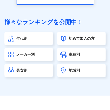
アクサ生命保険株式会社（https://www.axa.co.jp/）
SBI生命保険株式会社（https://www.sbilife.co.jp/）
FWD生命保険株式会社（https://www.fwdlife.co.jp/）
ソニー生命保険株式会社
様々なランキングを公開中！
（https://www.sonylife.co.jp）
SOMPOひまわり生命保険株式会社
（https://www.himawari-life.co.jp/）
年代別
初めて加入の方
第一ネオ生命保険株式会社（https://neofirst.co.jp/）
大樹生命保険株式会社（https://www.taiju-life.co.jp）
太陽生命保険株式会社（https://www.taiyo-
メーカー別
車種別
seimei.co.jp）
チューリッヒ生命保険株式会社
（https://www.zurichlife.co.jp/）
男女別
地域別
東京海上日動あんしん生命保険株式会社
（https://www.tmn-anshin.co.jp/）
なないろ生命保険株式会社
（https://www.nanairolife.co.jp/）
日本生命保険相互会社（https://www.nissay.co.jp）
はなさく生命保険株式会社
（https://www.life8739.co.jp/）
マニュライフ生命保険株式会社