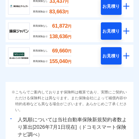
33,437
円
車両保険なし
お見積り
83,663
円
車両保険あり
61,872
円
車両保険なし
お見積り
138,636
円
車両保険あり
69,660
円
車両保険なし
お見積り
155,040
円
車両保険あり
こちらでご案内しております保険料は概算であり、実際にご契約い
ただける保険料とは異なります。また保険会社によって補償内容や
特約名称なども異なる場合がございます。あらかじめご了承くださ
い。
人気順については当社
新規契約者数よ
り算出[
年
月
日現在]（ドコモスマート保険
ナビ調べ）