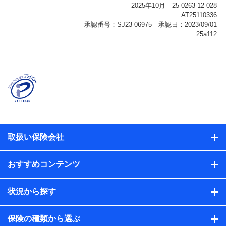
報、購入されたサービスや商品の名称・購入場所・決済
に関する情報、アンケートの回答に関する情報などが含
まれます。
保険関連サービス情報
当社または株式会社NTTドコモ・フィナンシャルグルー
プが提供する保険関連サービスに関して取得し、又は保
有する情報。例として、見積請求受付時、資料請求受付
時又はユーザー登録受付時に提供いただいた情報（氏
名、住所、生年月日、性別、保険契約者と被保険者の関
係、保険加入の目的、保険商品の内容、保険料、保険料
のお支払方法、車のメーカーや走行距離などの情報、建
物の構造や築年数などの情報、ペットの種類や年齢な
ど）及びお客様との応対記録（お客様に提示した比較見
積の試算結果情報、メールマガジンを提供した際のメー
取扱い保険会社
ル内容や送信履歴の情報及び保険の更改案内等を提供し
た際のメール内容や送信履歴などの情報）が含まれま
す。
おすすめコンテンツ
保険契約情報
当社または株式会社NTTドコモ・フィナンシャルグルー
プが取得し、又は保有する保険契約に関する情報。例と
状況から探す
して、保険契約者及び被保険者の氏名、住所、生年月
日、性別、保険契約者と被保険者の関係、保険加入の目
的、保険商品の内容、保険料、保険料のお支払方法、車
保険の種類から選ぶ
のメーカーや走行距離などの情報、建物の構造や築年数