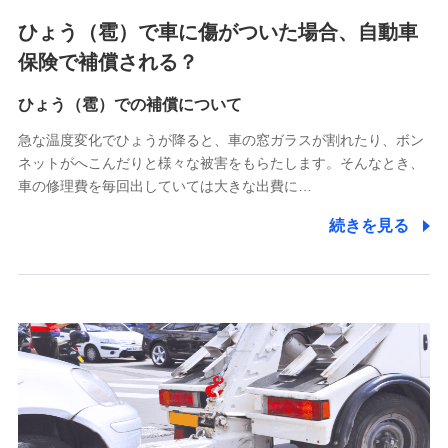
4.家族・友達紹介にて取得した個人情報
ひょう（雹）で車に傷がついた場合、自動車
被紹介者への連絡、及び当社と取引のあるもしくは委託を受
保険で補償される？
けている保険会社・提携会社の保険その他に関する情報を提
供し、金融商品等の契約を勧奨するため
ひょう（雹）での補償について
アンケートやキャンペーン等の実施のため
上記に係る連絡・手続き・管理等付帯業務を行うため
急な温度変化でひょうが降ると、車の窓ガラスが割れたり、ボン
ネットがへこんだりと様々な被害をもらたします。そんなとき、
5.通話録音にて取得する情報
車の修理費を毎回出していては大きな出費に…
電話対応の品質向上およびお問合せ内容の正確な把握のため
続きを見る
6.採用応募者の個人情報
採用選考および入社手続を実施するため
7.社員（従業者）の個人情報
人事･勤怠･健康・労務等の管理、給与支給、福利厚生・採用
退職関連処理等の各種手続きのため、当社と従業員または従
業員同士の連絡のため