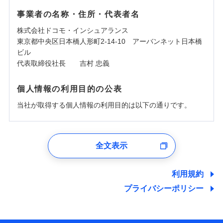
事業者の名称・住所・代表者名
株式会社ドコモ・インシュアランス
東京都中央区日本橋人形町2-14-10 アーバンネット日本橋
ビル
代表取締役社長 吉村 忠義
個人情報の利用目的の公表
当社が取得する個人情報の利用目的は以下の通りです。
1.見積請求受付時、資料請求受付時、ユーザー登録受
付時
全文表示
ユーザー登録受付および、管理のため
郵便、電話、およびＥメール等により、当社と取引のあるも
しくは委託を受けている保険会社・提携会社の保険その他に
利用規約
関する情報を提供し、金融商品等の契約を勧奨するため、ま
プライバシーポリシー
た維持管理等の委託業務遂行のため、またそれらに付帯、関
連する当社および提携会社のサービスを案内、提供するため
（なお、当社は複数の保険会社と取引があり、取得した個人
情報を取引のある他の保険会社の商品・サービスをご提案す