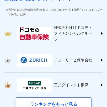
(https://www.jihoken.co.jp/)
ソニー損害保険株式会社
当社自動車保険新規契約者数より算出[2026年7月1日現在]（ドコモスマー
(https://www.sonysonpo.co.jp/)
ト保険ナビ調べ）
損害保険ジャパン株式会社 (https://www.sompo-
japan.co.jp/)
株式会社NTTドコモ・
ＳＯＭＰＯダイレクト損害保険株式会社
フィナンシャルグルー
(https://www.sompo-direct.co.jp/)
プ
チューリッヒ保険会社 (https://www.zurich.co.jp/)
東京海上日動火災保険株式会社
(https://www.tokiomarine-nichido.co.jp/)
日新火災海上保険株式会社
チューリッヒ保険会社
(https://www.nisshinfire.co.jp/)
ペット＆ファミリー損害保険株式会社
(https://www.petfamilyins.co.jp/)
三井住友海上火災保険株式会社 (https://www.ms-
ins.com/)
三井ダイレクト損保
三井ダイレクト損害保険株式会社
(https://www.mitsui-direct.co.jp/)
■生命保険
ランキングをもっと見る