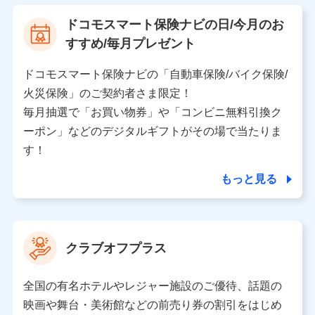
【利用する者の利用目的】
ドコモスマート保険ナビの日/今月のお
当社又は株式会社NTTドコモが提供する保険関連サービ
すすめ/毎月プレゼント
スにおけるユーザ登録受付および管理のため
当社又は株式会社NTTドコモと取引のあるもしくは委託
を受けている保険会社・提携会社の保険その他に関する
ドコモスマート保険ナビの「自動車保険/バイク保険/
情報を提供するため、また維持管理等の委託業務遂行の
火災保険」のご契約者さま限定！
ため、またそれらに付帯、関連する当社、株式会社NTT
ドコモおよび提携会社のサービスを案内、提供するため
毎月抽選で「お買い物券」や「コンビニ無料引換ク
（各サービスで取得したサービス利用履歴、ウェブサイ
ーポン」などのデジタルギフトがその場で当たりま
トの閲覧履歴、購買履歴、ご契約内容等のパーソナルデ
ータを分析して、お客さまの趣味・嗜好・傾向に応じた
す！
サービス・商品等に関するご提案や広告の配信等を行う
ことがあります。）
もっと見る
各種セミナーの開催のため
コンサルティングサービスの実施のため
アンケートやキャンペーン等の実施のため
上記に係る案内・手続き・管理等付帯業務を行うため
クラブオフプラス
【当該個人データの管理について責任を有する者の名称・住
所・代表者名】
全国の有名ホテルやレジャー施設のご優待、話題の
当該個人データを取り扱う各共同利用者（詳細は次のとお
映画や舞台・美術館などの前売り券の割引をはじめ
り）