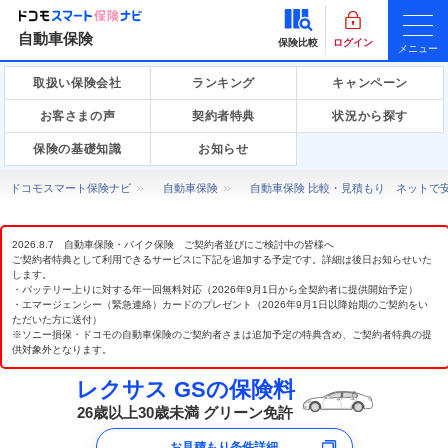
自動車保険
保険比較
ログイン
メニュー
取扱い保険会社
ランキング
キャンペーン
お客さまの声
契約者特典
状況から探す
保険の基礎知識
お知らせ
ドコモスマート保険ナビ
自動車保険
自動車保険 比較・見積もり ネットで
2026.8.7 自動車保険・バイク保険 ご契約者並びにご検討中の皆様へ
ご契約者特典として利用できるサービスに下記を追加する予定です。詳細は後日お知らせいた
します。
・バッテリー上りに対する年一回無料対応（2026年9月1日から全契約者に提供開始予定）
・エマージェンシー（緊急連絡）カードのプレゼント（2026年9月1日以降始期のご契約をい
ただいた方に送付）
※ソニー損保・ドコモの自動車保険のご契約者さまは追加予定の特典含め、ご契約者特典の提
供対象外となります。
レクサス GSの保険料
26歳以上30歳未満 グリーン免許
お見積もり条件詳細