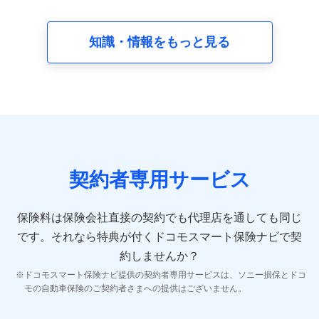
請求受付時、資料請求受付時又はユーザー登録受付時に
提供いただいた情報（氏名、住所、生年月日、性別、保
険契約者と被保険者の関係、保険加入の目的、保険商品
知識・情報をもっと見る
の内容、保険料、保険料のお支払方法、車のメーカーや
走行距離などの情報、建物の構造や築年数などの情報、
ペットの種類や年齢など）及びお客様との応対記録 （お
客様に提示した比較見積の試算結果情報、メールマガジ
ンを提供した際のメール内容や送信履歴の情報及び保険
の更改案内等を提供した際のメール内容や送信履歴など
の情報）が含まれます。
保険契約情報
当社又は株式会社NTTドコモが取得し、又は保有する保
険契約に関する情報。例として、保険契約者及び被保険
契約者専用サービス
者の氏名、住所、生年月日、性別、保険契約者と被保険
者の関係、保険加入の目的、保険商品の内容、保険料、
保険料のお支払方法、車のメーカーや走行距離などの情
保険料は保険会社直接の契約でも代理店を通しても同じ
報、建物の構造や築年数などの情報、ペットの種類や年
齢などの情報などが含まれます。
です。
それなら特典が付くドコモスマート保険ナビで契
約しませんか？
【共同して利用する者の範囲】
ドコモスマート保険ナビ提供の契約者専用サービスは、ソニー損保とドコ
当社
モの自動車保険のご契約者さまへの提供はございません。
株式会社NTTドコモ