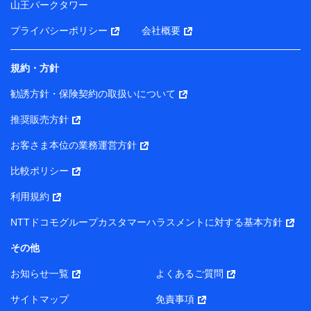
山王パークタワー
ータを分析して、お客さまの趣味・嗜好・傾向に応じた
サービス・商品等に関するご提案や広告の配信等を行う
プライバシーポリシー
会社概要
ことがあります。）
各種セミナーの開催のため
コンサルティングサービスの実施のため
規約・方針
アンケートやキャンペーン等の実施のため
上記に係る案内・手続き・管理等付帯業務を行うため
勧誘方針・保険契約の取扱いについて
【当該個人データの管理について責任を有する者の名称・住
推奨販売方針
所・代表者名】
お客さま本位の業務運営方針
当該個人データを取り扱う各共同利用者（詳細は次のとお
り）
比較ポリシー
東京都千代田区永田町2丁目11番1号 山王パークタワー
利用規約
株式会社NTTドコモ・フィナンシャルグループ 代表取締役
社長 廣井 孝史
NTTドコモグループカスタマーハラスメントに対する基本方針
東京都中央区日本橋人形町2-14-10 アーバンネット日本橋
その他
ビル 3F
お知らせ一覧
よくあるご質問
株式会社ドコモ・インシュアランス 代表取締役社長 吉
村 忠義
サイトマップ
免責事項