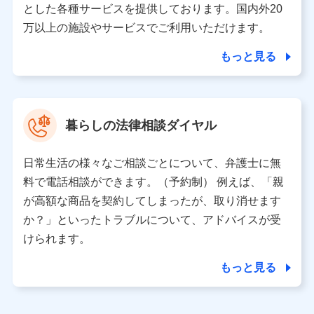
とした各種サービスを提供しております。国内外20
東京都千代田区永田町2丁目11番1号 山王パークタワー
万以上の施設やサービスでご利用いただけます。
株式会社NTTドコモ 代表取締役社長 前田 義晃
もっと見る
東京都中央区日本橋人形町2-14-10 アーバンネット日本橋
ビル 3F
株式会社ドコモ・インシュアランス 代表取締役社長 吉
村 忠義
暮らしの法律相談ダイヤル
※ 当社および株式会社NTTドコモは、お客さまの情報を利
用させていただくにあたっては、「NTTドコモ パーソナル
日常生活の様々なご相談ごとについて、弁護士に無
データ憲章」に定める行動原則を順守します 。
※ パーソナルデータダッシュボードの「第三者提供の管
料で電話相談ができます。（予約制） 例えば、「親
理」の設定状態にかかわらず、共同利用する場合がありま
が高額な商品を契約してしまったが、取り消せます
す。
か？」といったトラブルについて、アドバイスが受
※ dポイントクラブ会員ではないお客さま（2019年12月11
けられます。
日以降、一度もdポイントクラブ会員であったことがないお
客さまに限る）に関する、2019年12月10日以前に取得した
もっと見る
個人データは、こちら の利用目的の範囲内に限って共同利
用します。