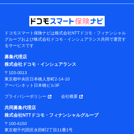
などの情報、ペットの種類や年齢などの情報などが含ま
れます。
提供当事者から受領当事者が個人データを取得する方法
電子的・電磁的方法等
【共同して利用する者の範囲】
ドコモスマート保険ナビは
株式会社NTTドコモ・フィナンシャル
グループおよび
株式会社ドコモ・インシュアランス共同で
運営す
当社
るサービスです
株式会社NTTドコモ・フィナンシャルグループ
募集代理店
【利用目的】
株式会社ドコモ・インシュアランス
当社または株式会社NTTドコモ・フィナンシャルグルー
〒103-0013
プが提供する保険関連サービスにおけるユーザー登録受
東京都中央区日本橋人形町2-14-10
付および管理のため
アーバンネット日本橋ビル3F
当社または株式会社NTTドコモ・フィナンシャルグルー
プと取引のあるもしくは委託を受けている保険会社・提
プライバシーポリシー
会社概要
携会社の保険その他に関する情報を提供するため、また
維持管理等の委託業務遂行のため、またそれらに付帯、
共同募集代理店
関連する当社または株式会社NTTドコモ・フィナンシャ
株式会社NTTドコモ・フィナンシャルグループ
ルグループおよび提携会社のサービスを案内、提供する
ため
〒100-6150
（各サービスで取得したサービス利用履歴、ウェブサイ
東京都千代田区永田町2丁目11番1号
トの閲覧履歴、購買履歴、ご契約内容等のパーソナルデ