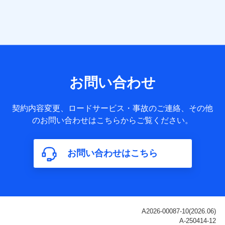
当社は株式会社NTTドコモ・フィナンシャルグループ
との間で、以下のとおり個人データを共同利用しま
す。
【共同して利用される利用データの項目】
当社または株式会社NTTドコモ・フィナンシャルグループが
サービス提供等を通じて取得した、以下の情報などの個人デ
お問い合わせ
ータ
基本情報
契約内容変更、ロードサービス・事故のご連絡、その他
氏名、電話番号、メールアドレス、お客さまの識別子、
のお問い合わせはこちらからご覧ください。
属性、連絡先、dポイントサービスのご利用に関する情
報。例として、dポイントカード番号、性別、年齢、家族
構成、住所、dポイント残高、dポイント利用履歴などが
お問い合わせはこちら
含まれます。
利用情報
当社または株式会社NTTドコモ・フィナンシャルグルー
プが提供する各種サービスなどのご契約・ご利用などに
関する情報。例として、当社または株式会社NTTドコ
モ・フィナンシャルグループが提供する各種サービスの
ご契約状態・ご利用履歴インターネット利用時の行動に
関する情報、アプリケーション利用時の行動に関する情