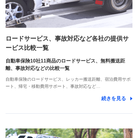
8.取引先個人情報
取引先としての選定業務、営業情報の提供業務、契約締結手
続き業務、取引管理業務、およびこれらに準ずる業務の遂行
のため
ロードサービス、事故対応など各社の提供サ
9.お問い合わせ情報
各種お問い合わせに対応するため
ービス比較一覧
自動車保険10社11商品のロードサービス、無料搬送距
10.受託業務の 個人情報
離、事故対応などの比較一覧
受託業務の遂行およびこれらに準ずる業務の遂行のため
自動車保険のロードサービス、レッカー搬送距離、宿泊費用サポ
11.マイカー通勤管理クラウド並びに法人向けASPサー
ート、帰宅・移動費用サポート、事故対応など…
ビスに関してのお問い合わせ情報
続きを見る
各種お問い合わせに対応するため
当社のサービスに関する情報提供や、皆様に有用なお知らせ
をお送りするため
アンケートの送付のため
当社のサービスや媒体の運営改善に必要なデータを解析し、
分析するため
当社の対応品質向上やお問い合わせ内容の正確な把握のため