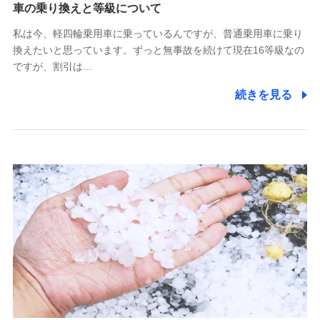
(https://www.tokiomarine-x.co.jp/)
車の乗り換えと等級について
ペットメディカルサポート株式会社
私は今、軽四輪乗用車に乗っているんですが、普通乗用車に乗り
(https://pshoken.co.jp/)
換えたいと思っています。ずっと無事故を続けて現在16等級なの
リトルファミリー少額短期保険株式会社
ですが、割引は…
(https://www.littlefamily-ssi.com/)
続きを見る
2.共同募集を行う代理店から受領する個人情報
郵便、電話、およびＥメール等により、当社と取引のあるも
しくは委託を受けている保険会社・提携会社の保険その他に
関する情報を提供し、金融商品等の契約を勧奨するため、ま
た維持管理等の委託業務遂行のため、またそれらに付帯、関
連する当社および提携会社のサービスを案内、提供するため
（なお、当社は複数の保険会社と取引があり、取得した個人
情報を取引のある他の保険会社の商品・サービスをご提案す
るために利用させていただくことがあります。）
上記に係る連絡・手続き・管理等付帯業務を行うため
3.セミナー募集サイトから取得した個人情報
各種セミナーの案内、開催のため
上記に係る連絡・手続き・管理等付帯業務を行うため