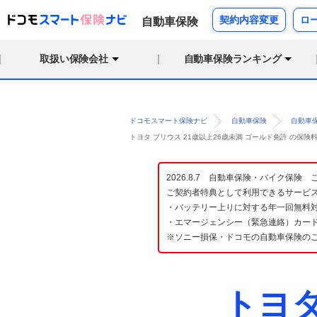
契約内容変更
ロ
自動車保険
取扱い保険会社
自動車保険ランキング
ドコモスマート保険ナビ
自動車保険
自動車
トヨタ プリウス 21歳以上26歳未満 ゴールド免許 の保
2026.8.7 自動車保険・バイク保
ご契約者特典として利用できるサービ
・バッテリー上りに対する年一回無料対
・エマージェンシー（緊急連絡）カード
※ソニー損保・ドコモの自動車保険の
トヨ