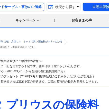
ードサービス・事故のご連絡
状況から探す
自動車保
キャンペーン
お客さまの声
保険 比較・見積もり ネットで安い保険料が今すぐわかる
険料相場は？（車両保険あり／なし）
険 ご契約者並びにご検討中の皆様へ
スに下記を追加する予定です。詳細は後日お知らせいたします。
応（2026年9月1日から全契約者に提供開始予定）
のプレゼント（2026年9月1日以降始期のご契約をいただいた方に送付）
ご契約者さまは追加予定の特典含め、ご契約者特典の提供対象外となります。
タ プリウスの保険料