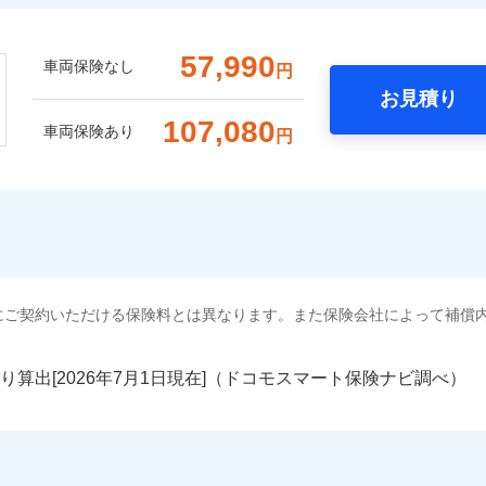
57,990
車両保険なし
円
お見積り
107,080
車両保険あり
円
にご契約いただける保険料とは異なります。また保険会社によって補償
り算出[
年
月
日現在]（ドコモスマート保険ナビ調べ）