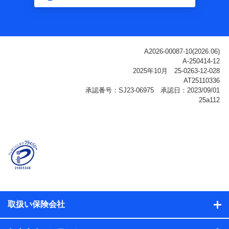
利用情報
当社または株式会社NTTドコモ・フィナンシャルグルー
プが提供する各種サービスなどのご契約・ご利用などに
関する情報。例として、当社または株式会社NTTドコ
モ・フィナンシャルグループが提供する各種サービスの
ご契約状態・ご利用履歴インターネット利用時の行動に
関する情報、アプリケーション利用時の行動に関する情
報、購入されたサービスや商品の名称・購入場所・決済
に関する情報、アンケートの回答に関する情報などが含
まれます。
保険関連サービス情報
当社または株式会社NTTドコモ・フィナンシャルグルー
プが提供する保険関連サービスに関して取得し、又は保
有する情報。例として、見積請求受付時、資料請求受付
時又はユーザー登録受付時に提供いただいた情報（氏
名、住所、生年月日、性別、保険契約者と被保険者の関
係、保険加入の目的、保険商品の内容、保険料、保険料
のお支払方法、車のメーカーや走行距離などの情報、建
物の構造や築年数などの情報、ペットの種類や年齢な
ど）及びお客様との応対記録（お客様に提示した比較見
積の試算結果情報、メールマガジンを提供した際のメー
取扱い保険会社
ル内容や送信履歴の情報及び保険の更改案内等を提供し
た際のメール内容や送信履歴などの情報）が含まれま
す。