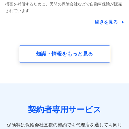
る情報、アプリケーション利用時の行動に関する情報、
損害を補償するために、民間の保険会社などで自動車保険が販売
購入されたサービスや商品の名称・購入場所・決済に関
されています…
する情報、アンケートの回答に関する情報などが含まれ
ます。
続きを見る
保険関連サービス情報
当社又は株式会社NTTドコモが提供する保険関連サービ
スに関して取得し、又は保有する情報。例として、見積
請求受付時、資料請求受付時又はユーザー登録受付時に
提供いただいた情報（氏名、住所、生年月日、性別、保
険契約者と被保険者の関係、保険加入の目的、保険商品
知識・情報をもっと見る
の内容、保険料、保険料のお支払方法、車のメーカーや
走行距離などの情報、建物の構造や築年数などの情報、
ペットの種類や年齢など）及びお客様との応対記録 （お
客様に提示した比較見積の試算結果情報、メールマガジ
ンを提供した際のメール内容や送信履歴の情報及び保険
の更改案内等を提供した際のメール内容や送信履歴など
の情報）が含まれます。
保険契約情報
当社又は株式会社NTTドコモが取得し、又は保有する保
険契約に関する情報。例として、保険契約者及び被保険
契約者専用サービス
者の氏名、住所、生年月日、性別、保険契約者と被保険
者の関係、保険加入の目的、保険商品の内容、保険料、
保険料のお支払方法、車のメーカーや走行距離などの情
保険料は保険会社直接の契約でも代理店を通しても同じ
報、建物の構造や築年数などの情報、ペットの種類や年