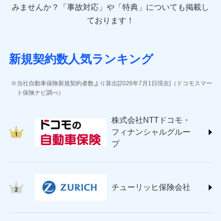
東京海上ダイレクト損害保険株式会社 (https://www.e-
みませんか？
「事故対応」や「特典」についても掲載し
design.net/)
ております！
AIG損害保険株式会社 (https://www.aig.co.jp/sonpo)
ＳＢＩ損害保険株式会社
(https://www.sbisonpo.co.jp/)
新規契約数人気ランキング
ジェイアイ傷害火災保険株式会社
(https://www.jihoken.co.jp/)
ソニー損害保険株式会社
当社自動車保険新規契約者数より算出[2026年7月1日現在]（ドコモスマー
(https://www.sonysonpo.co.jp/)
ト保険ナビ調べ）
損害保険ジャパン株式会社 (https://www.sompo-
japan.co.jp/)
株式会社NTTドコモ・
ＳＯＭＰＯダイレクト損害保険株式会社
フィナンシャルグルー
(https://www.sompo-direct.co.jp/)
プ
チューリッヒ保険会社 (https://www.zurich.co.jp/)
東京海上日動火災保険株式会社
(https://www.tokiomarine-nichido.co.jp/)
日新火災海上保険株式会社
チューリッヒ保険会社
(https://www.nisshinfire.co.jp/)
ペット＆ファミリー損害保険株式会社
(https://www.petfamilyins.co.jp/)