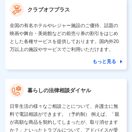
上記に係る案内・手続き・管理等付帯業務を行うため
クラブオフプラス
【当該個人データの管理について責任を有する者の名称・住
所・代表者名】
全国の有名ホテルやレジャー施設のご優待、話題の
当該個人データを取り扱う各共同利用者（詳細は次のとお
映画や舞台・美術館などの前売り券の割引をはじめ
り）
とした各種サービスを提供しております。国内外20
東京都千代田区永田町2丁目11番1号 山王パークタワー
万以上の施設やサービスでご利用いただけます。
株式会社NTTドコモ 代表取締役社長 前田 義晃
もっと見る
東京都中央区日本橋人形町2-14-10 アーバンネット日本橋
ビル 3F
株式会社ドコモ・インシュアランス 代表取締役社長 吉
村 忠義
暮らしの法律相談ダイヤル
※ 当社および株式会社NTTドコモは、お客さまの情報を利
用させていただくにあたっては、「NTTドコモ パーソナル
日常生活の様々なご相談ごとについて、弁護士に無
データ憲章」に定める行動原則を順守します 。
※ パーソナルデータダッシュボードの「第三者提供の管
料で電話相談ができます。（予約制） 例えば、「親
理」の設定状態にかかわらず、共同利用する場合がありま
が高額な商品を契約してしまったが、取り消せます
す。
か？」といったトラブルについて、アドバイスが受