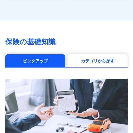
なないろ生命保険株式会社
（https://www.nanairolife.co.jp/）
日本生命保険相互会社（https://www.nissay.co.jp）
はなさく生命保険株式会社
（https://www.life8739.co.jp/）
マニュライフ生命保険株式会社
保険の基礎知識
（https://www.manulife.co.jp/）
三井住友海上あいおい生命保険株式会社
（https://www.msa-life.co.jp/）
ピックアップ
カテゴリから探す
メットライフ生命株式会社(https://www.metlife.co.jp/)
メディケア生命保険株式会社
（https://www.medicarelife.com/）
■少額短期保険
株式会社アシロ少額短期保険 (https://kailash.co.jp/)
SBIいきいき少額短期保険会社 (https://www.i-
sedai.com/)
SBIペット少額短期保険株式会社 (https://www.sbipet-
ssi.co.jp/)
SBIリスタ少額短期保険会社