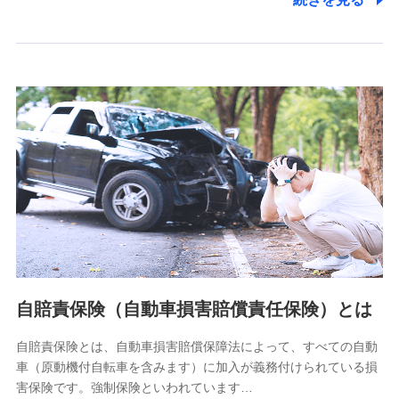
各種お問い合わせに対応するため
当社のサービスに関する情報提供や、皆様に有用なお知らせ
をお送りするため
アンケートの送付のため
当社のサービスや媒体の運営改善に必要なデータを解析し、
分析するため
当社の対応品質向上やお問い合わせ内容の正確な把握のため
個人情報保護管理者の職名、連絡先
株式会社ドコモ・インシュアランス 営業部長
〒103-0013 東京都中央区日本橋人形町2-14-10 アーバン
ネット日本橋ビル 3F
株式会社ドコモ・インシュアランス
個人情報の第三者提供について
当社ではご本人の同意がある場合または法令に基づく場合を
自賠責保険（自動車損害賠償責任保険）とは
除き、第三者に提供いたしません。
自賠責保険とは、自動車損害賠償保障法によって、すべての自動
業務の委託
車（原動機付自転車を含みます）に加入が義務付けられている損
当社は利用目的の達成に必要な範囲内において個人情報の取
害保険です。強制保険といわれています…