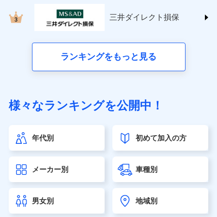
三井住友海上火災保険株式会社 (https://www.ms-
ins.com/)
三井ダイレクト損保
三井ダイレクト損害保険株式会社
(https://www.mitsui-direct.co.jp/)
■生命保険
ランキングをもっと見る
アクサ生命保険株式会社（https://www.axa.co.jp/）
SBI生命保険株式会社（https://www.sbilife.co.jp/）
FWD生命保険株式会社（https://www.fwdlife.co.jp/）
ソニー生命保険株式会社
様々なランキングを公開中！
（https://www.sonylife.co.jp）
SOMPOひまわり生命保険株式会社
（https://www.himawari-life.co.jp/）
年代別
初めて加入の方
第一ネオ生命保険株式会社（https://neofirst.co.jp/）
大樹生命保険株式会社（https://www.taiju-life.co.jp）
太陽生命保険株式会社（https://www.taiyo-
メーカー別
車種別
seimei.co.jp）
チューリッヒ生命保険株式会社
（https://www.zurichlife.co.jp/）
男女別
地域別
東京海上日動あんしん生命保険株式会社
（https://www.tmn-anshin.co.jp/）