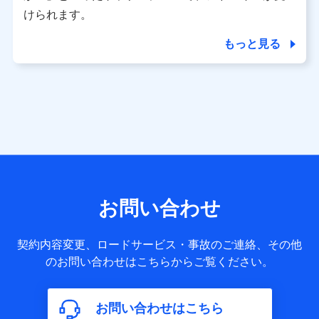
※ dポイントクラブ会員ではないお客さま（2019年12月11
けられます。
日以降、一度もdポイントクラブ会員であったことがないお
客さまに限る）に関する、2019年12月10日以前に取得した
もっと見る
個人データは、こちら の利用目的の範囲内に限って共同利
用します。
当社は株式会社NTTドコモ・フィナンシャルグループ
との間で、以下のとおり個人データを共同利用しま
す。
【共同して利用される利用データの項目】
当社または株式会社NTTドコモ・フィナンシャルグループが
サービス提供等を通じて取得した、以下の情報などの個人デ
お問い合わせ
ータ
基本情報
契約内容変更、ロードサービス・事故のご連絡、その他
氏名、電話番号、メールアドレス、お客さまの識別子、
のお問い合わせはこちらからご覧ください。
属性、連絡先、dポイントサービスのご利用に関する情
報。例として、dポイントカード番号、性別、年齢、家族
構成、住所、dポイント残高、dポイント利用履歴などが
お問い合わせはこちら
含まれます。