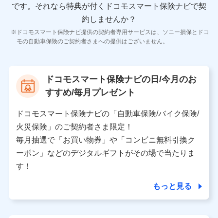
齢などの情報などが含まれます。
です。
それなら特典が付くドコモスマート保険ナビで契
約しませんか？
【共同して利用する者の範囲】
ドコモスマート保険ナビ提供の契約者専用サービスは、ソニー損保とドコ
当社
モの自動車保険のご契約者さまへの提供はございません。
株式会社NTTドコモ
【利用する者の利用目的】
ドコモスマート保険ナビの日/今月のお
当社又は株式会社NTTドコモが提供する保険関連サービ
すすめ/毎月プレゼント
スにおけるユーザ登録受付および管理のため
当社又は株式会社NTTドコモと取引のあるもしくは委託
を受けている保険会社・提携会社の保険その他に関する
ドコモスマート保険ナビの「自動車保険/バイク保険/
情報を提供するため、また維持管理等の委託業務遂行の
火災保険」のご契約者さま限定！
ため、またそれらに付帯、関連する当社、株式会社NTT
ドコモおよび提携会社のサービスを案内、提供するため
毎月抽選で「お買い物券」や「コンビニ無料引換ク
（各サービスで取得したサービス利用履歴、ウェブサイ
ーポン」などのデジタルギフトがその場で当たりま
トの閲覧履歴、購買履歴、ご契約内容等のパーソナルデ
ータを分析して、お客さまの趣味・嗜好・傾向に応じた
す！
サービス・商品等に関するご提案や広告の配信等を行う
ことがあります。）
もっと見る
各種セミナーの開催のため
コンサルティングサービスの実施のため
アンケートやキャンペーン等の実施のため