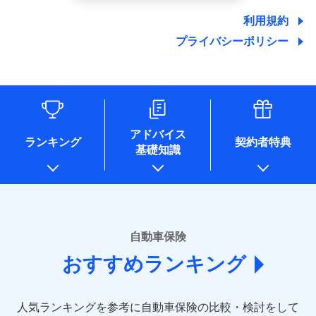
郵便、電話、およびＥメール等により、当社と取引のあるも
しくは委託を受けている保険会社・提携会社の保険その他に
利用規約
関する情報を提供し、金融商品等の契約を勧奨するため、ま
プライバシーポリシー
た維持管理等の委託業務遂行のため、またそれらに付帯、関
連する当社および提携会社のサービスを案内、提供するため
（なお、当社は複数の保険会社と取引があり、取得した個人
情報を取引のある他の保険会社の商品・サービスをご提案す
るために利用させていただくことがあります。）
各種セミナーの開催のため
コンサルティングサービスの実施のため
アドバイス
アンケートやキャンペーン等の実施のため
ランキング
契約者特典
基礎知識
上記に係る案内・手続き・管理等付帯業務を行うため
* 当社が委託を受けている保険会社の情報は、保険会社のホ
ームページに掲載しておりますので、ご確認ください。
■損害保険
あいおいニッセイ同和損害保険株式会社
自動車保険
(https://www.aioinissaydowa.co.jp/)
おすすめランキング
アクサ損害保険株式会社 (https://www.axa-
direct.co.jp/)
アニコム損害保険株式会社 (https://www.anicom-
人気ランキングを参考に自動車保険の比較・検討をして
sompo.co.jp/)