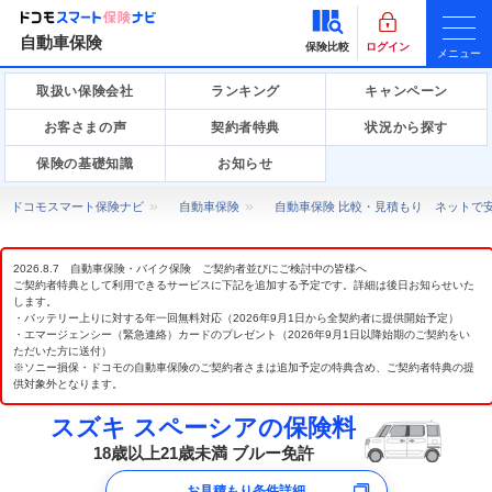
自動車保険
保険比較
ログイン
メニュー
取扱い保険会社
ランキング
キャンペーン
お客さまの声
契約者特典
状況から探す
保険の基礎知識
お知らせ
ドコモスマート保険ナビ
自動車保険
自動車保険 比較・見積もり ネットで
2026.8.7 自動車保険・バイク保険 ご契約者並びにご検討中の皆様へ
ご契約者特典として利用できるサービスに下記を追加する予定です。詳細は後日お知らせいた
します。
・バッテリー上りに対する年一回無料対応（2026年9月1日から全契約者に提供開始予定）
・エマージェンシー（緊急連絡）カードのプレゼント（2026年9月1日以降始期のご契約をい
ただいた方に送付）
※ソニー損保・ドコモの自動車保険のご契約者さまは追加予定の特典含め、ご契約者特典の提
供対象外となります。
スズキ スペーシアの保険料
18歳以上21歳未満 ブルー免許
お見積もり条件詳細