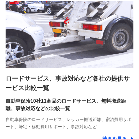
7.社員（従業者）の個人情報
人事･勤怠･健康・労務等の管理、給与支給、福利厚生・採用
退職関連処理等の各種手続きのため、当社と従業員または従
業員同士の連絡のため
8.取引先個人情報
取引先としての選定業務、営業情報の提供業務、契約締結手
続き業務、取引管理業務、およびこれらに準ずる業務の遂行
のため
ロードサービス、事故対応など各社の提供サ
9.お問い合わせ情報
各種お問い合わせに対応するため
ービス比較一覧
自動車保険10社11商品のロードサービス、無料搬送距
10.受託業務の 個人情報
離、事故対応などの比較一覧
受託業務の遂行およびこれらに準ずる業務の遂行のため
自動車保険のロードサービス、レッカー搬送距離、宿泊費用サポ
11.マイカー通勤管理クラウド並びに法人向けASPサー
ート、帰宅・移動費用サポート、事故対応など…
ビスに関してのお問い合わせ情報
続きを見る