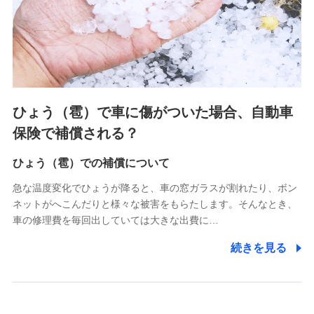
上記に係る連絡・手続き・管理等付帯業務を行うため
3.セミナー募集サイトから取得した個人情報
各種セミナーの案内、開催のため
上記に係る連絡・手続き・管理等付帯業務を行うため
4.家族・友達紹介にて取得した個人情報
ひょう（雹）で車に傷がついた場合、自動車
被紹介者への連絡、及び当社と取引のあるもしくは委託を受
保険で補償される？
けている保険会社・提携会社の保険その他に関する情報を提
供し、金融商品等の契約を勧奨するため
ひょう（雹）での補償について
アンケートやキャンペーン等の実施のため
上記に係る連絡・手続き・管理等付帯業務を行うため
急な温度変化でひょうが降ると、車の窓ガラスが割れたり、ボン
ネットがへこんだりと様々な被害をもらたします。そんなとき、
5.通話録音にて取得する情報
車の修理費を毎回出していては大きな出費に…
電話対応の品質向上およびお問合せ内容の正確な把握のため
続きを見る
6.採用応募者の個人情報
採用選考および入社手続を実施するため