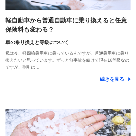
(https://www.jishin.co.jp/)
スマートプラス少額短期保険株式会社
（https://www.smartplus-insurance.com/）
軽自動車から普通自動車に乗り換えると任意
チューリッヒ少額短期保険株式会社
保険料も変わる？
(https://www.zurichssi.co.jp/)
Tokio Marine X少額短期保険株式会社
(https://www.tokiomarine-x.co.jp/)
車の乗り換えと等級について
ペットメディカルサポート株式会社
私は今、軽四輪乗用車に乗っているんですが、普通乗用車に乗り
(https://pshoken.co.jp/)
換えたいと思っています。ずっと無事故を続けて現在16等級なの
リトルファミリー少額短期保険株式会社
ですが、割引は…
(https://www.littlefamily-ssi.com/)
続きを見る
2.共同募集を行う代理店から受領する個人情報
郵便、電話、およびＥメール等により、当社と取引のあるも
しくは委託を受けている保険会社・提携会社の保険その他に
関する情報を提供し、金融商品等の契約を勧奨するため、ま
た維持管理等の委託業務遂行のため、またそれらに付帯、関
連する当社および提携会社のサービスを案内、提供するため
（なお、当社は複数の保険会社と取引があり、取得した個人
情報を取引のある他の保険会社の商品・サービスをご提案す
るために利用させていただくことがあります。）