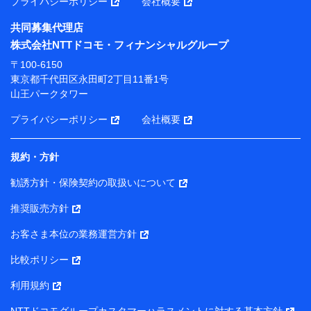
プライバシーポリシー
会社概要
携会社の保険その他に関する情報を提供するため、また
維持管理等の委託業務遂行のため、またそれらに付帯、
共同募集代理店
関連する当社または株式会社NTTドコモ・フィナンシャ
株式会社NTTドコモ・フィナンシャルグループ
ルグループおよび提携会社のサービスを案内、提供する
ため
〒100-6150
（各サービスで取得したサービス利用履歴、ウェブサイ
東京都千代田区永田町2丁目11番1号
トの閲覧履歴、購買履歴、ご契約内容等のパーソナルデ
山王パークタワー
ータを分析して、お客さまの趣味・嗜好・傾向に応じた
サービス・商品等に関するご提案や広告の配信等を行う
プライバシーポリシー
会社概要
ことがあります。）
各種セミナーの開催のため
コンサルティングサービスの実施のため
規約・方針
アンケートやキャンペーン等の実施のため
上記に係る案内・手続き・管理等付帯業務を行うため
勧誘方針・保険契約の取扱いについて
【当該個人データの管理について責任を有する者の名称・住
推奨販売方針
所・代表者名】
お客さま本位の業務運営方針
当該個人データを取り扱う各共同利用者（詳細は次のとお
り）
比較ポリシー
東京都千代田区永田町2丁目11番1号 山王パークタワー
利用規約
株式会社NTTドコモ・フィナンシャルグループ 代表取締役
社長 廣井 孝史