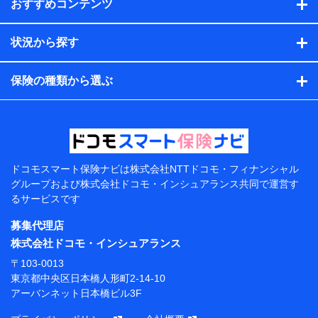
おすすめコンテンツ
保険契約情報
当社または株式会社NTTドコモ・フィナンシャルグルー
プが取得し、又は保有する保険契約に関する情報。例と
状況から探す
して、保険契約者及び被保険者の氏名、住所、生年月
日、性別、保険契約者と被保険者の関係、保険加入の目
的、保険商品の内容、保険料、保険料のお支払方法、車
保険の種類から選ぶ
のメーカーや走行距離などの情報、建物の構造や築年数
などの情報、ペットの種類や年齢などの情報などが含ま
れます。
提供当事者から受領当事者が個人データを取得する方法
電子的・電磁的方法等
【共同して利用する者の範囲】
ドコモスマート保険ナビは
株式会社NTTドコモ・フィナンシャル
グループおよび
株式会社ドコモ・インシュアランス共同で
運営す
当社
るサービスです
株式会社NTTドコモ・フィナンシャルグループ
募集代理店
【利用目的】
株式会社ドコモ・インシュアランス
当社または株式会社NTTドコモ・フィナンシャルグルー
〒103-0013
プが提供する保険関連サービスにおけるユーザー登録受
東京都中央区日本橋人形町2-14-10
付および管理のため
アーバンネット日本橋ビル3F
当社または株式会社NTTドコモ・フィナンシャルグルー
プと取引のあるもしくは委託を受けている保険会社・提