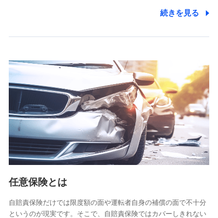
り扱いの全部または一部を委託する場合があります。
続きを見る
個人データの共同利用
当社は株式会社NTTドコモとの間で、以下のとおり個
人データを共同利用します。
【共同して利用される利用データの項目】
当社又は株式会社NTTドコモがサービス提供等を通じて取得
した、以下の情報などの個人データ
基本情報
氏名、電話番号、メールアドレス、お客さまの識別子、
属性、連絡先、dポイントサービスのご利用に関する情
報。例として、dポイントカード番号、性別、年齢、家族
構成、住所、dポイント残高、dポイント利用履歴などが
含まれます。
利用情報
任意保険とは
当社又は株式会社NTTドコモが提供する各種サービスな
どのご契約・ご利用などに関する情報。例として、当社
又は株式会社NTTドコモが提供する各種サービスのご契
自賠責保険だけでは限度額の面や運転者自身の補償の面で不十分
約状態・ご利用履歴インターネット利用時の行動に関す
というのが現実です。そこで、自賠責保険ではカバーしきれない