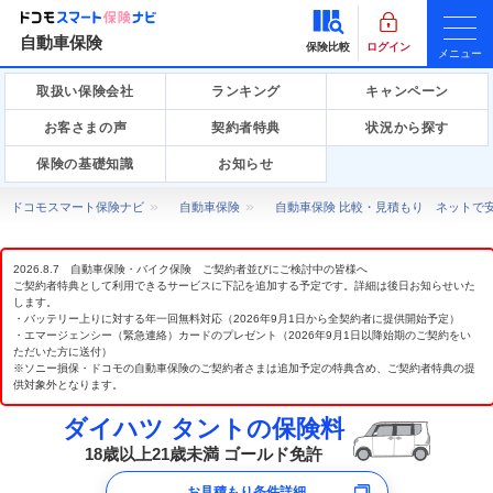
自動車保険
保険比較
ログイン
メニュー
取扱い保険会社
ランキング
キャンペーン
お客さまの声
契約者特典
状況から探す
保険の基礎知識
お知らせ
ドコモスマート保険ナビ
自動車保険
自動車保険 比較・見積もり ネットで
2026.8.7 自動車保険・バイク保険 ご契約者並びにご検討中の皆様へ
ご契約者特典として利用できるサービスに下記を追加する予定です。詳細は後日お知らせいた
します。
・バッテリー上りに対する年一回無料対応（2026年9月1日から全契約者に提供開始予定）
・エマージェンシー（緊急連絡）カードのプレゼント（2026年9月1日以降始期のご契約をい
ただいた方に送付）
※ソニー損保・ドコモの自動車保険のご契約者さまは追加予定の特典含め、ご契約者特典の提
供対象外となります。
ダイハツ タントの保険料
18歳以上21歳未満 ゴールド免許
お見積もり条件詳細