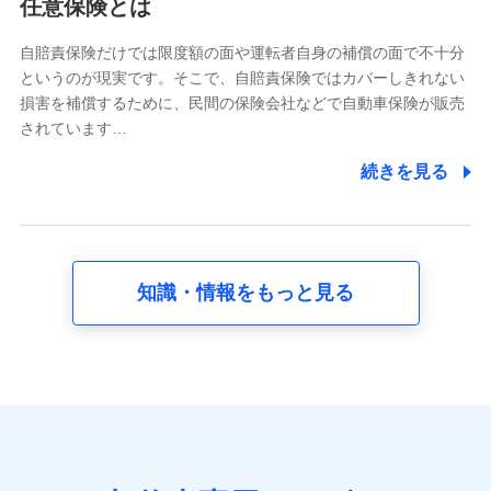
任意保険とは
当社又は株式会社NTTドコモが提供する各種サービスな
どのご契約・ご利用などに関する情報。例として、当社
又は株式会社NTTドコモが提供する各種サービスのご契
自賠責保険だけでは限度額の面や運転者自身の補償の面で不十分
約状態・ご利用履歴インターネット利用時の行動に関す
というのが現実です。そこで、自賠責保険ではカバーしきれない
る情報、アプリケーション利用時の行動に関する情報、
損害を補償するために、民間の保険会社などで自動車保険が販売
購入されたサービスや商品の名称・購入場所・決済に関
されています…
する情報、アンケートの回答に関する情報などが含まれ
ます。
続きを見る
保険関連サービス情報
当社又は株式会社NTTドコモが提供する保険関連サービ
スに関して取得し、又は保有する情報。例として、見積
請求受付時、資料請求受付時又はユーザー登録受付時に
提供いただいた情報（氏名、住所、生年月日、性別、保
険契約者と被保険者の関係、保険加入の目的、保険商品
知識・情報をもっと見る
の内容、保険料、保険料のお支払方法、車のメーカーや
走行距離などの情報、建物の構造や築年数などの情報、
ペットの種類や年齢など）及びお客様との応対記録 （お
客様に提示した比較見積の試算結果情報、メールマガジ
ンを提供した際のメール内容や送信履歴の情報及び保険
の更改案内等を提供した際のメール内容や送信履歴など
の情報）が含まれます。
保険契約情報
当社又は株式会社NTTドコモが取得し、又は保有する保
険契約に関する情報。例として、保険契約者及び被保険