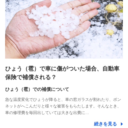
連する当社および提携会社のサービスを案内、提供するため
（なお、当社は複数の保険会社と取引があり、取得した個人
情報を取引のある他の保険会社の商品・サービスをご提案す
るために利用させていただくことがあります。）
上記に係る連絡・手続き・管理等付帯業務を行うため
3.セミナー募集サイトから取得した個人情報
各種セミナーの案内、開催のため
上記に係る連絡・手続き・管理等付帯業務を行うため
4.家族・友達紹介にて取得した個人情報
ひょう（雹）で車に傷がついた場合、自動車
被紹介者への連絡、及び当社と取引のあるもしくは委託を受
保険で補償される？
けている保険会社・提携会社の保険その他に関する情報を提
供し、金融商品等の契約を勧奨するため
ひょう（雹）での補償について
アンケートやキャンペーン等の実施のため
上記に係る連絡・手続き・管理等付帯業務を行うため
急な温度変化でひょうが降ると、車の窓ガラスが割れたり、ボン
ネットがへこんだりと様々な被害をもらたします。そんなとき、
5.通話録音にて取得する情報
車の修理費を毎回出していては大きな出費に…
電話対応の品質向上およびお問合せ内容の正確な把握のため
続きを見る