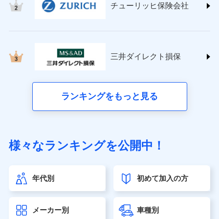
チューリッヒ保険会社
(https://www.nisshinfire.co.jp/)
ペット＆ファミリー損害保険株式会社
(https://www.petfamilyins.co.jp/)
三井住友海上火災保険株式会社 (https://www.ms-
ins.com/)
三井ダイレクト損保
三井ダイレクト損害保険株式会社
(https://www.mitsui-direct.co.jp/)
■生命保険
ランキングをもっと見る
アクサ生命保険株式会社（https://www.axa.co.jp/）
SBI生命保険株式会社（https://www.sbilife.co.jp/）
FWD生命保険株式会社（https://www.fwdlife.co.jp/）
ソニー生命保険株式会社
様々なランキングを公開中！
（https://www.sonylife.co.jp）
SOMPOひまわり生命保険株式会社
（https://www.himawari-life.co.jp/）
年代別
初めて加入の方
第一ネオ生命保険株式会社（https://neofirst.co.jp/）
大樹生命保険株式会社（https://www.taiju-life.co.jp）
太陽生命保険株式会社（https://www.taiyo-
メーカー別
車種別
seimei.co.jp）