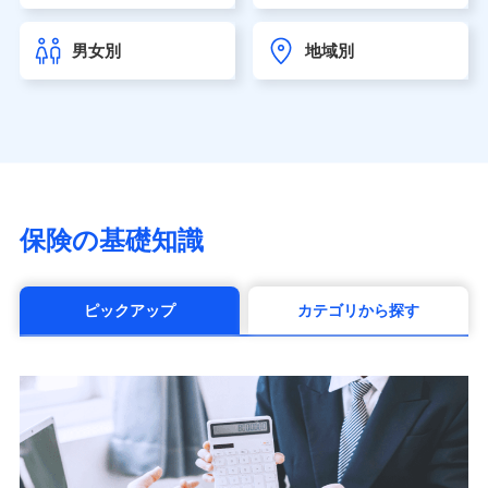
チューリッヒ生命保険株式会社
（https://www.zurichlife.co.jp/）
男女別
地域別
東京海上日動あんしん生命保険株式会社
（https://www.tmn-anshin.co.jp/）
なないろ生命保険株式会社
（https://www.nanairolife.co.jp/）
日本生命保険相互会社（https://www.nissay.co.jp）
はなさく生命保険株式会社
（https://www.life8739.co.jp/）
マニュライフ生命保険株式会社
保険の基礎知識
（https://www.manulife.co.jp/）
三井住友海上あいおい生命保険株式会社
（https://www.msa-life.co.jp/）
ピックアップ
カテゴリから探す
メットライフ生命株式会社(https://www.metlife.co.jp/)
メディケア生命保険株式会社
（https://www.medicarelife.com/）
■少額短期保険
株式会社アシロ少額短期保険 (https://kailash.co.jp/)
SBIいきいき少額短期保険会社 (https://www.i-
sedai.com/)