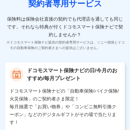
契約者専用サービス
者の氏名、住所、生年月日、性別、保険契約者と被保険
者の関係、保険加入の目的、保険商品の内容、保険料、
保険料のお支払方法、車のメーカーや走行距離などの情
保険料は保険会社直接の契約でも代理店を通しても同じ
報、建物の構造や築年数などの情報、ペットの種類や年
齢などの情報などが含まれます。
です。
それなら特典が付くドコモスマート保険ナビで契
約しませんか？
【共同して利用する者の範囲】
ドコモスマート保険ナビ提供の契約者専用サービスは、ソニー損保とドコ
当社
モの自動車保険のご契約者さまへの提供はございません。
株式会社NTTドコモ
【利用する者の利用目的】
ドコモスマート保険ナビの日/今月のお
当社又は株式会社NTTドコモが提供する保険関連サービ
すすめ/毎月プレゼント
スにおけるユーザ登録受付および管理のため
当社又は株式会社NTTドコモと取引のあるもしくは委託
を受けている保険会社・提携会社の保険その他に関する
ドコモスマート保険ナビの「自動車保険/バイク保険/
情報を提供するため、また維持管理等の委託業務遂行の
火災保険」のご契約者さま限定！
ため、またそれらに付帯、関連する当社、株式会社NTT
ドコモおよび提携会社のサービスを案内、提供するため
毎月抽選で「お買い物券」や「コンビニ無料引換ク
（各サービスで取得したサービス利用履歴、ウェブサイ
ーポン」などのデジタルギフトがその場で当たりま
トの閲覧履歴、購買履歴、ご契約内容等のパーソナルデ
ータを分析して、お客さまの趣味・嗜好・傾向に応じた
す！
サービス・商品等に関するご提案や広告の配信等を行う