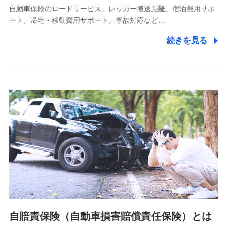
自動車保険のロードサービス、レッカー搬送距離、宿泊費用サポ
11.マイカー通勤管理クラウド並びに法人向けASPサー
ート、帰宅・移動費用サポート、事故対応など…
ビスに関してのお問い合わせ情報
続きを見る
各種お問い合わせに対応するため
当社のサービスに関する情報提供や、皆様に有用なお知らせ
をお送りするため
アンケートの送付のため
当社のサービスや媒体の運営改善に必要なデータを解析し、
分析するため
当社の対応品質向上やお問い合わせ内容の正確な把握のため
個人情報保護管理者の職名、連絡先
株式会社ドコモ・インシュアランス 営業部長
〒103-0013 東京都中央区日本橋人形町2-14-10 アーバン
ネット日本橋ビル 3F
株式会社ドコモ・インシュアランス
個人情報の第三者提供について
当社ではご本人の同意がある場合または法令に基づく場合を
自賠責保険（自動車損害賠償責任保険）とは
除き、第三者に提供いたしません。