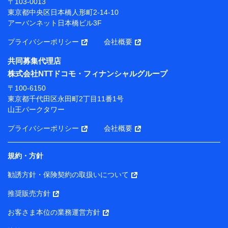
〒103-0013
プが提供する保険関連サービスにおけるユーザー登録受
東京都中央区日本橋人形町2-14-10
付および管理のため
アーバンネット日本橋ビル3F
当社または株式会社NTTドコモ・フィナンシャルグルー
プと取引のあるもしくは委託を受けている保険会社・提
プライバシーポリシー
会社概要
携会社の保険その他に関する情報を提供するため、また
維持管理等の委託業務遂行のため、またそれらに付帯、
共同募集代理店
関連する当社または株式会社NTTドコモ・フィナンシャ
株式会社NTTドコモ・フィナンシャルグループ
ルグループおよび提携会社のサービスを案内、提供する
ため
〒100-6150
（各サービスで取得したサービス利用履歴、ウェブサイ
東京都千代田区永田町2丁目11番1号
トの閲覧履歴、購買履歴、ご契約内容等のパーソナルデ
山王パークタワー
ータを分析して、お客さまの趣味・嗜好・傾向に応じた
サービス・商品等に関するご提案や広告の配信等を行う
プライバシーポリシー
会社概要
ことがあります。）
各種セミナーの開催のため
コンサルティングサービスの実施のため
規約・方針
アンケートやキャンペーン等の実施のため
上記に係る案内・手続き・管理等付帯業務を行うため
勧誘方針・保険契約の取扱いについて
【当該個人データの管理について責任を有する者の名称・住
推奨販売方針
所・代表者名】
お客さま本位の業務運営方針
当該個人データを取り扱う各共同利用者（詳細は次のとお