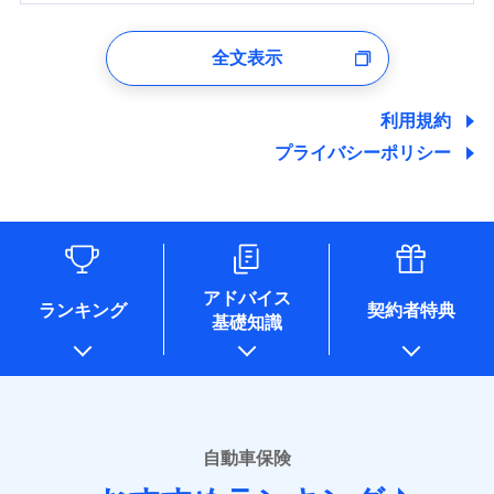
1.見積請求受付時、資料請求受付時、ユーザー登録受
付時
全文表示
ユーザー登録受付および、管理のため
郵便、電話、およびＥメール等により、当社と取引のあるも
しくは委託を受けている保険会社・提携会社の保険その他に
利用規約
関する情報を提供し、金融商品等の契約を勧奨するため、ま
プライバシーポリシー
た維持管理等の委託業務遂行のため、またそれらに付帯、関
連する当社および提携会社のサービスを案内、提供するため
（なお、当社は複数の保険会社と取引があり、取得した個人
情報を取引のある他の保険会社の商品・サービスをご提案す
るために利用させていただくことがあります。）
各種セミナーの開催のため
コンサルティングサービスの実施のため
アドバイス
アンケートやキャンペーン等の実施のため
ランキング
契約者特典
基礎知識
上記に係る案内・手続き・管理等付帯業務を行うため
* 当社が委託を受けている保険会社の情報は、保険会社のホ
ームページに掲載しておりますので、ご確認ください。
■損害保険
あいおいニッセイ同和損害保険株式会社
自動車保険
(https://www.aioinissaydowa.co.jp/)