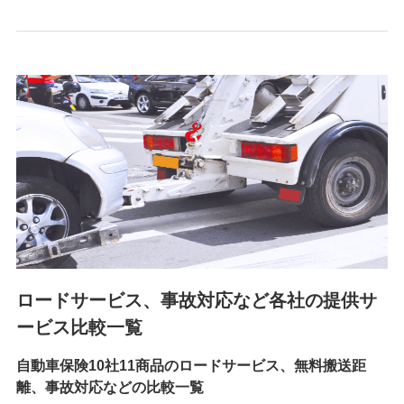
6.採用応募者の個人情報
採用選考および入社手続を実施するため
7.社員（従業者）の個人情報
人事･勤怠･健康・労務等の管理、給与支給、福利厚生・採用
退職関連処理等の各種手続きのため、当社と従業員または従
業員同士の連絡のため
8.取引先個人情報
取引先としての選定業務、営業情報の提供業務、契約締結手
続き業務、取引管理業務、およびこれらに準ずる業務の遂行
のため
ロードサービス、事故対応など各社の提供サ
9.お問い合わせ情報
各種お問い合わせに対応するため
ービス比較一覧
自動車保険10社11商品のロードサービス、無料搬送距
10.受託業務の 個人情報
離、事故対応などの比較一覧
受託業務の遂行およびこれらに準ずる業務の遂行のため