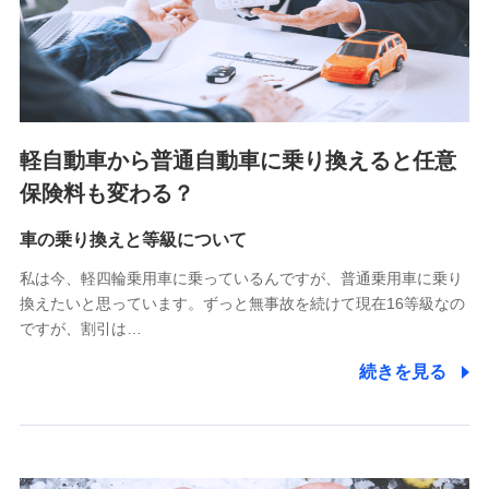
SBIペット少額短期保険株式会社 (https://www.sbipet-
ssi.co.jp/)
SBIリスタ少額短期保険会社
(https://www.jishin.co.jp/)
スマートプラス少額短期保険株式会社
（https://www.smartplus-insurance.com/）
軽自動車から普通自動車に乗り換えると任意
チューリッヒ少額短期保険株式会社
保険料も変わる？
(https://www.zurichssi.co.jp/)
Tokio Marine X少額短期保険株式会社
(https://www.tokiomarine-x.co.jp/)
車の乗り換えと等級について
ペットメディカルサポート株式会社
私は今、軽四輪乗用車に乗っているんですが、普通乗用車に乗り
(https://pshoken.co.jp/)
換えたいと思っています。ずっと無事故を続けて現在16等級なの
リトルファミリー少額短期保険株式会社
ですが、割引は…
(https://www.littlefamily-ssi.com/)
続きを見る
2.共同募集を行う代理店から受領する個人情報
郵便、電話、およびＥメール等により、当社と取引のあるも
しくは委託を受けている保険会社・提携会社の保険その他に
関する情報を提供し、金融商品等の契約を勧奨するため、ま
た維持管理等の委託業務遂行のため、またそれらに付帯、関