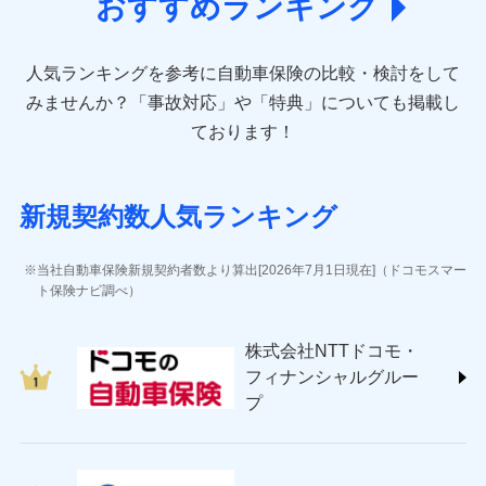
おすすめランキング
アクサ損害保険株式会社 (https://www.axa-
direct.co.jp/)
アニコム損害保険株式会社 (https://www.anicom-
人気ランキングを参考に自動車保険の比較・検討をして
sompo.co.jp/)
東京海上ダイレクト損害保険株式会社 (https://www.e-
みませんか？
「事故対応」や「特典」についても掲載し
design.net/)
ております！
AIG損害保険株式会社 (https://www.aig.co.jp/sonpo)
ＳＢＩ損害保険株式会社
(https://www.sbisonpo.co.jp/)
新規契約数人気ランキング
ジェイアイ傷害火災保険株式会社
(https://www.jihoken.co.jp/)
ソニー損害保険株式会社
当社自動車保険新規契約者数より算出[2026年7月1日現在]（ドコモスマー
(https://www.sonysonpo.co.jp/)
ト保険ナビ調べ）
損害保険ジャパン株式会社 (https://www.sompo-
japan.co.jp/)
株式会社NTTドコモ・
ＳＯＭＰＯダイレクト損害保険株式会社
フィナンシャルグルー
(https://www.sompo-direct.co.jp/)
プ
チューリッヒ保険会社 (https://www.zurich.co.jp/)
東京海上日動火災保険株式会社
(https://www.tokiomarine-nichido.co.jp/)
日新火災海上保険株式会社