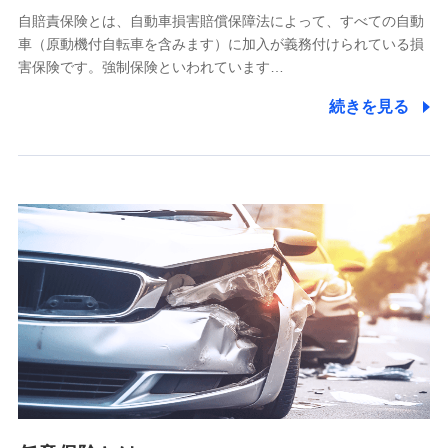
自賠責保険とは、自動車損害賠償保障法によって、すべての自動
業務の委託
車（原動機付自転車を含みます）に加入が義務付けられている損
当社は利用目的の達成に必要な範囲内において個人情報の取
害保険です。強制保険といわれています…
り扱いの全部または一部を委託する場合があります。
続きを見る
個人データの共同利用
当社は株式会社NTTドコモとの間で、以下のとおり個
人データを共同利用します。
【共同して利用される利用データの項目】
当社又は株式会社NTTドコモがサービス提供等を通じて取得
した、以下の情報などの個人データ
基本情報
氏名、電話番号、メールアドレス、お客さまの識別子、
属性、連絡先、dポイントサービスのご利用に関する情
報。例として、dポイントカード番号、性別、年齢、家族
構成、住所、dポイント残高、dポイント利用履歴などが
含まれます。
利用情報