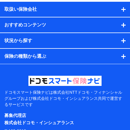
積の試算結果情報、メールマガジンを提供した際のメー
取扱い保険会社
ル内容や送信履歴の情報及び保険の更改案内等を提供し
た際のメール内容や送信履歴などの情報）が含まれま
す。
おすすめコンテンツ
保険契約情報
当社または株式会社NTTドコモ・フィナンシャルグルー
プが取得し、又は保有する保険契約に関する情報。例と
状況から探す
して、保険契約者及び被保険者の氏名、住所、生年月
日、性別、保険契約者と被保険者の関係、保険加入の目
的、保険商品の内容、保険料、保険料のお支払方法、車
保険の種類から選ぶ
のメーカーや走行距離などの情報、建物の構造や築年数
などの情報、ペットの種類や年齢などの情報などが含ま
れます。
提供当事者から受領当事者が個人データを取得する方法
電子的・電磁的方法等
【共同して利用する者の範囲】
ドコモスマート保険ナビは
株式会社NTTドコモ・フィナンシャル
グループおよび
株式会社ドコモ・インシュアランス共同で
運営す
当社
るサービスです
株式会社NTTドコモ・フィナンシャルグループ
募集代理店
【利用目的】
株式会社ドコモ・インシュアランス
当社または株式会社NTTドコモ・フィナンシャルグルー