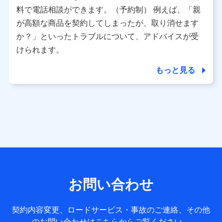
※ パーソナルデータダッシュボードの「第三者提供の管
料で電話相談ができます。（予約制） 例えば、「親
理」の設定状態にかかわらず、共同利用する場合がありま
が高額な商品を契約してしまったが、取り消せます
す。
か？」といったトラブルについて、アドバイスが受
※ dポイントクラブ会員ではないお客さま（2019年12月11
けられます。
日以降、一度もdポイントクラブ会員であったことがないお
客さまに限る）に関する、2019年12月10日以前に取得した
もっと見る
個人データは、こちら の利用目的の範囲内に限って共同利
用します。
当社は株式会社NTTドコモ・フィナンシャルグループ
との間で、以下のとおり個人データを共同利用しま
す。
【共同して利用される利用データの項目】
当社または株式会社NTTドコモ・フィナンシャルグループが
サービス提供等を通じて取得した、以下の情報などの個人デ
お問い合わせ
ータ
基本情報
契約内容変更、ロードサービス・事故のご連絡、その他
氏名、電話番号、メールアドレス、お客さまの識別子、
のお問い合わせはこちらからご覧ください。