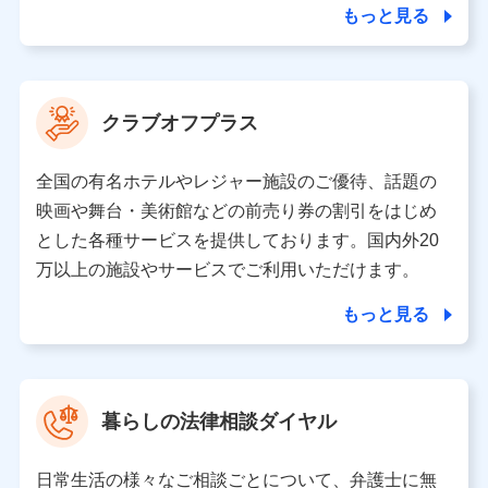
ことがあります。）
もっと見る
各種セミナーの開催のため
コンサルティングサービスの実施のため
アンケートやキャンペーン等の実施のため
上記に係る案内・手続き・管理等付帯業務を行うため
クラブオフプラス
【当該個人データの管理について責任を有する者の名称・住
所・代表者名】
全国の有名ホテルやレジャー施設のご優待、話題の
当該個人データを取り扱う各共同利用者（詳細は次のとお
映画や舞台・美術館などの前売り券の割引をはじめ
り）
とした各種サービスを提供しております。国内外20
東京都千代田区永田町2丁目11番1号 山王パークタワー
万以上の施設やサービスでご利用いただけます。
株式会社NTTドコモ 代表取締役社長 前田 義晃
もっと見る
東京都中央区日本橋人形町2-14-10 アーバンネット日本橋
ビル 3F
株式会社ドコモ・インシュアランス 代表取締役社長 吉
村 忠義
暮らしの法律相談ダイヤル
※ 当社および株式会社NTTドコモは、お客さまの情報を利
用させていただくにあたっては、「NTTドコモ パーソナル
日常生活の様々なご相談ごとについて、弁護士に無
データ憲章」に定める行動原則を順守します 。