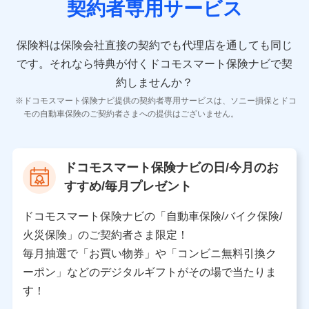
契約者専用サービス
者の氏名、住所、生年月日、性別、保険契約者と被保険
者の関係、保険加入の目的、保険商品の内容、保険料、
保険料のお支払方法、車のメーカーや走行距離などの情
保険料は保険会社直接の契約でも代理店を通しても同じ
報、建物の構造や築年数などの情報、ペットの種類や年
齢などの情報などが含まれます。
です。
それなら特典が付くドコモスマート保険ナビで契
約しませんか？
【共同して利用する者の範囲】
ドコモスマート保険ナビ提供の契約者専用サービスは、ソニー損保とドコ
当社
モの自動車保険のご契約者さまへの提供はございません。
株式会社NTTドコモ
【利用する者の利用目的】
ドコモスマート保険ナビの日/今月のお
当社又は株式会社NTTドコモが提供する保険関連サービ
すすめ/毎月プレゼント
スにおけるユーザ登録受付および管理のため
当社又は株式会社NTTドコモと取引のあるもしくは委託
を受けている保険会社・提携会社の保険その他に関する
ドコモスマート保険ナビの「自動車保険/バイク保険/
情報を提供するため、また維持管理等の委託業務遂行の
火災保険」のご契約者さま限定！
ため、またそれらに付帯、関連する当社、株式会社NTT
ドコモおよび提携会社のサービスを案内、提供するため
毎月抽選で「お買い物券」や「コンビニ無料引換ク
（各サービスで取得したサービス利用履歴、ウェブサイ
ーポン」などのデジタルギフトがその場で当たりま
トの閲覧履歴、購買履歴、ご契約内容等のパーソナルデ
ータを分析して、お客さまの趣味・嗜好・傾向に応じた
す！
サービス・商品等に関するご提案や広告の配信等を行う