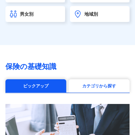
チューリッヒ生命保険株式会社
（https://www.zurichlife.co.jp/）
男女別
地域別
東京海上日動あんしん生命保険株式会社
（https://www.tmn-anshin.co.jp/）
なないろ生命保険株式会社
（https://www.nanairolife.co.jp/）
日本生命保険相互会社（https://www.nissay.co.jp）
はなさく生命保険株式会社
（https://www.life8739.co.jp/）
マニュライフ生命保険株式会社
保険の基礎知識
（https://www.manulife.co.jp/）
三井住友海上あいおい生命保険株式会社
（https://www.msa-life.co.jp/）
ピックアップ
カテゴリから探す
メットライフ生命株式会社(https://www.metlife.co.jp/)
メディケア生命保険株式会社
（https://www.medicarelife.com/）
■少額短期保険
株式会社アシロ少額短期保険 (https://kailash.co.jp/)
SBIいきいき少額短期保険会社 (https://www.i-
sedai.com/)