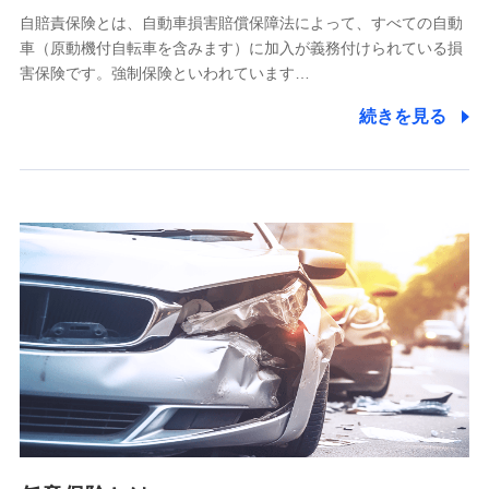
自賠責保険とは、自動車損害賠償保障法によって、すべての自動
業務の委託
車（原動機付自転車を含みます）に加入が義務付けられている損
当社は利用目的の達成に必要な範囲内において個人情報の取
害保険です。強制保険といわれています…
り扱いの全部または一部を委託する場合があります。
続きを見る
個人データの共同利用
当社は株式会社NTTドコモとの間で、以下のとおり個
人データを共同利用します。
【共同して利用される利用データの項目】
当社又は株式会社NTTドコモがサービス提供等を通じて取得
した、以下の情報などの個人データ
基本情報
氏名、電話番号、メールアドレス、お客さまの識別子、
属性、連絡先、dポイントサービスのご利用に関する情
報。例として、dポイントカード番号、性別、年齢、家族
構成、住所、dポイント残高、dポイント利用履歴などが
含まれます。
利用情報