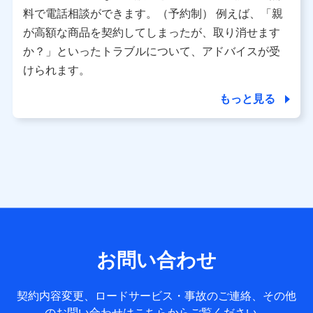
※ パーソナルデータダッシュボードの「第三者提供の管
料で電話相談ができます。（予約制） 例えば、「親
理」の設定状態にかかわらず、共同利用する場合がありま
が高額な商品を契約してしまったが、取り消せます
す。
か？」といったトラブルについて、アドバイスが受
※ dポイントクラブ会員ではないお客さま（2019年12月11
けられます。
日以降、一度もdポイントクラブ会員であったことがないお
客さまに限る）に関する、2019年12月10日以前に取得した
もっと見る
個人データは、こちら の利用目的の範囲内に限って共同利
用します。
当社は株式会社NTTドコモ・フィナンシャルグループ
との間で、以下のとおり個人データを共同利用しま
す。
【共同して利用される利用データの項目】
当社または株式会社NTTドコモ・フィナンシャルグループが
サービス提供等を通じて取得した、以下の情報などの個人デ
お問い合わせ
ータ
基本情報
契約内容変更、ロードサービス・事故のご連絡、その他
氏名、電話番号、メールアドレス、お客さまの識別子、
のお問い合わせはこちらからご覧ください。