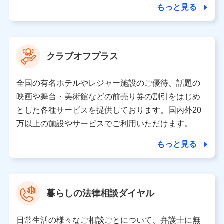
ことがあります。）
もっと見る
各種セミナーの開催のため
コンサルティングサービスの実施のため
アンケートやキャンペーン等の実施のため
上記に係る案内・手続き・管理等付帯業務を行うため
クラブオフプラス
【当該個人データの管理について責任を有する者の名称・住
所・代表者名】
全国の有名ホテルやレジャー施設のご優待、話題の
当該個人データを取り扱う各共同利用者（詳細は次のとお
映画や舞台・美術館などの前売り券の割引をはじめ
り）
とした各種サービスを提供しております。国内外20
東京都千代田区永田町2丁目11番1号 山王パークタワー
万以上の施設やサービスでご利用いただけます。
株式会社NTTドコモ 代表取締役社長 前田 義晃
もっと見る
東京都中央区日本橋人形町2-14-10 アーバンネット日本橋
ビル 3F
株式会社ドコモ・インシュアランス 代表取締役社長 吉
村 忠義
暮らしの法律相談ダイヤル
※ 当社および株式会社NTTドコモは、お客さまの情報を利
用させていただくにあたっては、「NTTドコモ パーソナル
日常生活の様々なご相談ごとについて、弁護士に無
データ憲章」に定める行動原則を順守します 。