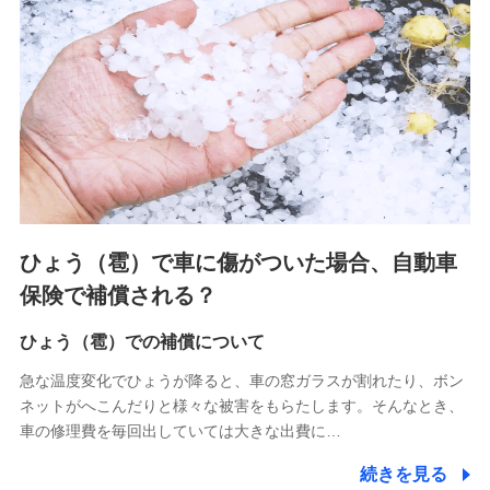
連する当社および提携会社のサービスを案内、提供するため
（なお、当社は複数の保険会社と取引があり、取得した個人
情報を取引のある他の保険会社の商品・サービスをご提案す
るために利用させていただくことがあります。）
上記に係る連絡・手続き・管理等付帯業務を行うため
3.セミナー募集サイトから取得した個人情報
各種セミナーの案内、開催のため
上記に係る連絡・手続き・管理等付帯業務を行うため
4.家族・友達紹介にて取得した個人情報
ひょう（雹）で車に傷がついた場合、自動車
被紹介者への連絡、及び当社と取引のあるもしくは委託を受
保険で補償される？
けている保険会社・提携会社の保険その他に関する情報を提
供し、金融商品等の契約を勧奨するため
ひょう（雹）での補償について
アンケートやキャンペーン等の実施のため
上記に係る連絡・手続き・管理等付帯業務を行うため
急な温度変化でひょうが降ると、車の窓ガラスが割れたり、ボン
ネットがへこんだりと様々な被害をもらたします。そんなとき、
5.通話録音にて取得する情報
車の修理費を毎回出していては大きな出費に…
電話対応の品質向上およびお問合せ内容の正確な把握のため
続きを見る