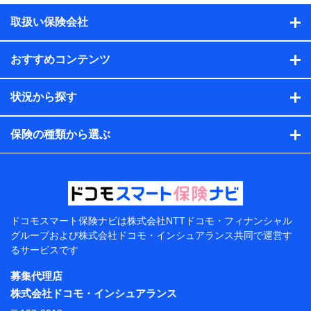
積の試算結果情報、メールマガジンを提供した際のメー
取扱い保険会社
ル内容や送信履歴の情報及び保険の更改案内等を提供し
た際のメール内容や送信履歴などの情報）が含まれま
す。
おすすめコンテンツ
保険契約情報
当社または株式会社NTTドコモ・フィナンシャルグルー
プが取得し、又は保有する保険契約に関する情報。例と
状況から探す
して、保険契約者及び被保険者の氏名、住所、生年月
日、性別、保険契約者と被保険者の関係、保険加入の目
的、保険商品の内容、保険料、保険料のお支払方法、車
保険の種類から選ぶ
のメーカーや走行距離などの情報、建物の構造や築年数
などの情報、ペットの種類や年齢などの情報などが含ま
れます。
提供当事者から受領当事者が個人データを取得する方法
電子的・電磁的方法等
【共同して利用する者の範囲】
ドコモスマート保険ナビは
株式会社NTTドコモ・フィナンシャル
グループおよび
株式会社ドコモ・インシュアランス共同で
運営す
当社
るサービスです
株式会社NTTドコモ・フィナンシャルグループ
募集代理店
【利用目的】
株式会社ドコモ・インシュアランス
当社または株式会社NTTドコモ・フィナンシャルグルー