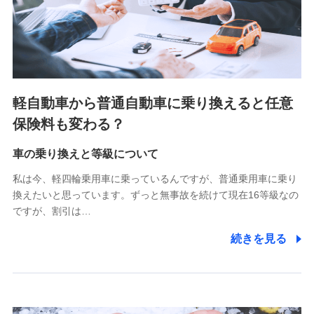
SBIペット少額短期保険株式会社 (https://www.sbipet-
ssi.co.jp/)
SBIリスタ少額短期保険会社
(https://www.jishin.co.jp/)
スマートプラス少額短期保険株式会社
（https://www.smartplus-insurance.com/）
軽自動車から普通自動車に乗り換えると任意
チューリッヒ少額短期保険株式会社
保険料も変わる？
(https://www.zurichssi.co.jp/)
Tokio Marine X少額短期保険株式会社
(https://www.tokiomarine-x.co.jp/)
車の乗り換えと等級について
ペットメディカルサポート株式会社
私は今、軽四輪乗用車に乗っているんですが、普通乗用車に乗り
(https://pshoken.co.jp/)
換えたいと思っています。ずっと無事故を続けて現在16等級なの
リトルファミリー少額短期保険株式会社
ですが、割引は…
(https://www.littlefamily-ssi.com/)
続きを見る
2.共同募集を行う代理店から受領する個人情報
郵便、電話、およびＥメール等により、当社と取引のあるも
しくは委託を受けている保険会社・提携会社の保険その他に
関する情報を提供し、金融商品等の契約を勧奨するため、ま
た維持管理等の委託業務遂行のため、またそれらに付帯、関