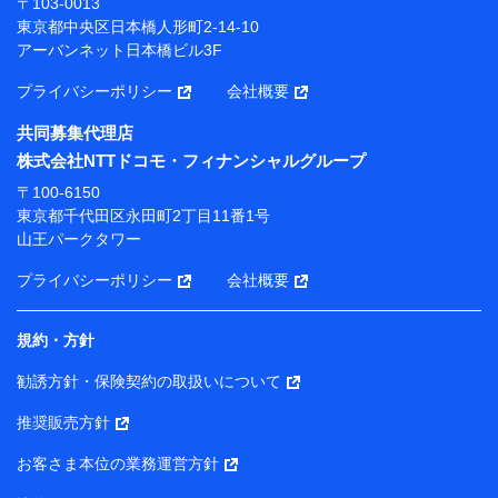
〒103-0013
プが提供する保険関連サービスにおけるユーザー登録受
東京都中央区日本橋人形町2-14-10
付および管理のため
アーバンネット日本橋ビル3F
当社または株式会社NTTドコモ・フィナンシャルグルー
プと取引のあるもしくは委託を受けている保険会社・提
プライバシーポリシー
会社概要
携会社の保険その他に関する情報を提供するため、また
維持管理等の委託業務遂行のため、またそれらに付帯、
共同募集代理店
関連する当社または株式会社NTTドコモ・フィナンシャ
株式会社NTTドコモ・フィナンシャルグループ
ルグループおよび提携会社のサービスを案内、提供する
ため
〒100-6150
（各サービスで取得したサービス利用履歴、ウェブサイ
東京都千代田区永田町2丁目11番1号
トの閲覧履歴、購買履歴、ご契約内容等のパーソナルデ
山王パークタワー
ータを分析して、お客さまの趣味・嗜好・傾向に応じた
サービス・商品等に関するご提案や広告の配信等を行う
プライバシーポリシー
会社概要
ことがあります。）
各種セミナーの開催のため
コンサルティングサービスの実施のため
規約・方針
アンケートやキャンペーン等の実施のため
上記に係る案内・手続き・管理等付帯業務を行うため
勧誘方針・保険契約の取扱いについて
【当該個人データの管理について責任を有する者の名称・住
推奨販売方針
所・代表者名】
お客さま本位の業務運営方針
当該個人データを取り扱う各共同利用者（詳細は次のとお