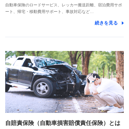
自動車保険のロードサービス、レッカー搬送距離、宿泊費用サポ
11.マイカー通勤管理クラウド並びに法人向けASPサー
ート、帰宅・移動費用サポート、事故対応など…
ビスに関してのお問い合わせ情報
続きを見る
各種お問い合わせに対応するため
当社のサービスに関する情報提供や、皆様に有用なお知らせ
をお送りするため
アンケートの送付のため
当社のサービスや媒体の運営改善に必要なデータを解析し、
分析するため
当社の対応品質向上やお問い合わせ内容の正確な把握のため
個人情報保護管理者の職名、連絡先
株式会社ドコモ・インシュアランス 営業部長
〒103-0013 東京都中央区日本橋人形町2-14-10 アーバン
ネット日本橋ビル 3F
株式会社ドコモ・インシュアランス
個人情報の第三者提供について
当社ではご本人の同意がある場合または法令に基づく場合を
自賠責保険（自動車損害賠償責任保険）とは
除き、第三者に提供いたしません。