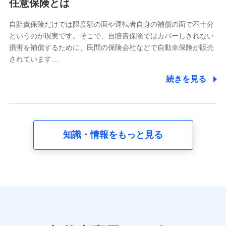
任意保険とは
当社又は株式会社NTTドコモが提供する各種サービスな
どのご契約・ご利用などに関する情報。例として、当社
又は株式会社NTTドコモが提供する各種サービスのご契
自賠責保険だけでは限度額の面や運転者自身の補償の面で不十分
約状態・ご利用履歴インターネット利用時の行動に関す
というのが現実です。そこで、自賠責保険ではカバーしきれない
る情報、アプリケーション利用時の行動に関する情報、
損害を補償するために、民間の保険会社などで自動車保険が販売
購入されたサービスや商品の名称・購入場所・決済に関
されています…
する情報、アンケートの回答に関する情報などが含まれ
ます。
続きを見る
保険関連サービス情報
当社又は株式会社NTTドコモが提供する保険関連サービ
スに関して取得し、又は保有する情報。例として、見積
請求受付時、資料請求受付時又はユーザー登録受付時に
提供いただいた情報（氏名、住所、生年月日、性別、保
険契約者と被保険者の関係、保険加入の目的、保険商品
知識・情報をもっと見る
の内容、保険料、保険料のお支払方法、車のメーカーや
走行距離などの情報、建物の構造や築年数などの情報、
ペットの種類や年齢など）及びお客様との応対記録 （お
客様に提示した比較見積の試算結果情報、メールマガジ
ンを提供した際のメール内容や送信履歴の情報及び保険
の更改案内等を提供した際のメール内容や送信履歴など
の情報）が含まれます。
保険契約情報
当社又は株式会社NTTドコモが取得し、又は保有する保
険契約に関する情報。例として、保険契約者及び被保険