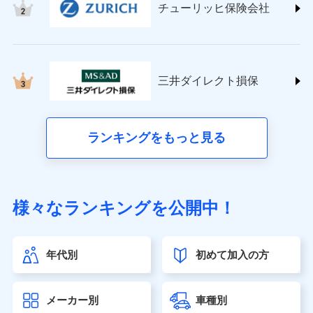
チューリッヒ保険会社
(https://www.nisshinfire.co.jp/)
ペット＆ファミリー損害保険株式会社
(https://www.petfamilyins.co.jp/)
三井住友海上火災保険株式会社 (https://www.ms-
ins.com/)
三井ダイレクト損保
三井ダイレクト損害保険株式会社
(https://www.mitsui-direct.co.jp/)
■生命保険
ランキングをもっと見る
アクサ生命保険株式会社（https://www.axa.co.jp/）
SBI生命保険株式会社（https://www.sbilife.co.jp/）
FWD生命保険株式会社（https://www.fwdlife.co.jp/）
ソニー生命保険株式会社
様々なランキングを公開中！
（https://www.sonylife.co.jp）
SOMPOひまわり生命保険株式会社
（https://www.himawari-life.co.jp/）
年代別
初めて加入の方
第一ネオ生命保険株式会社（https://neofirst.co.jp/）
大樹生命保険株式会社（https://www.taiju-life.co.jp）
太陽生命保険株式会社（https://www.taiyo-
メーカー別
車種別
seimei.co.jp）