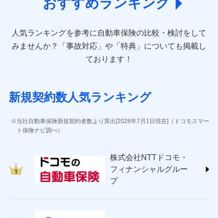
おすすめランキング
アクサ損害保険株式会社 (https://www.axa-
direct.co.jp/)
アニコム損害保険株式会社 (https://www.anicom-
人気ランキングを参考に自動車保険の比較・検討をして
sompo.co.jp/)
東京海上ダイレクト損害保険株式会社 (https://www.e-
みませんか？
「事故対応」や「特典」についても掲載し
design.net/)
ております！
AIG損害保険株式会社 (https://www.aig.co.jp/sonpo)
ＳＢＩ損害保険株式会社
(https://www.sbisonpo.co.jp/)
新規契約数人気ランキング
ジェイアイ傷害火災保険株式会社
(https://www.jihoken.co.jp/)
ソニー損害保険株式会社
当社自動車保険新規契約者数より算出[2026年7月1日現在]（ドコモスマー
(https://www.sonysonpo.co.jp/)
ト保険ナビ調べ）
損害保険ジャパン株式会社 (https://www.sompo-
japan.co.jp/)
株式会社NTTドコモ・
ＳＯＭＰＯダイレクト損害保険株式会社
フィナンシャルグルー
(https://www.sompo-direct.co.jp/)
プ
チューリッヒ保険会社 (https://www.zurich.co.jp/)
東京海上日動火災保険株式会社
(https://www.tokiomarine-nichido.co.jp/)
日新火災海上保険株式会社