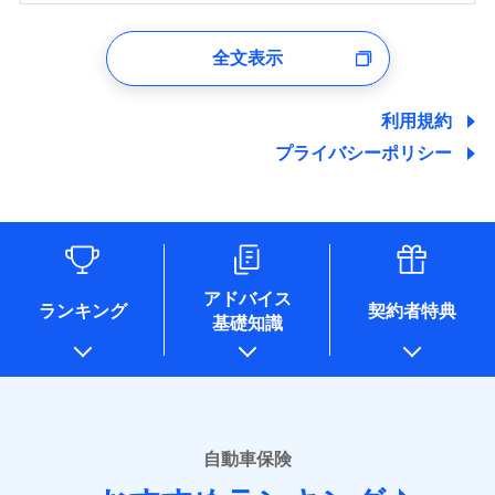
1.見積請求受付時、資料請求受付時、ユーザー登録受
付時
全文表示
ユーザー登録受付および、管理のため
郵便、電話、およびＥメール等により、当社と取引のあるも
しくは委託を受けている保険会社・提携会社の保険その他に
利用規約
関する情報を提供し、金融商品等の契約を勧奨するため、ま
プライバシーポリシー
た維持管理等の委託業務遂行のため、またそれらに付帯、関
連する当社および提携会社のサービスを案内、提供するため
（なお、当社は複数の保険会社と取引があり、取得した個人
情報を取引のある他の保険会社の商品・サービスをご提案す
るために利用させていただくことがあります。）
各種セミナーの開催のため
コンサルティングサービスの実施のため
アドバイス
アンケートやキャンペーン等の実施のため
ランキング
契約者特典
基礎知識
上記に係る案内・手続き・管理等付帯業務を行うため
* 当社が委託を受けている保険会社の情報は、保険会社のホ
ームページに掲載しておりますので、ご確認ください。
■損害保険
あいおいニッセイ同和損害保険株式会社
自動車保険
(https://www.aioinissaydowa.co.jp/)