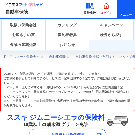
自動車保険
保険比較
ログイン
メニュー
取扱い保険会社
ランキング
キャンペーン
お客さまの声
契約者特典
状況から探す
保険の基礎知識
お知らせ
ドコモスマート保険ナビ
自動車保険
自動車保険 比較・見積もり ネットで
2026.8.7 自動車保険・バイク保険 ご契約者並びにご検討中の皆様へ
ご契約者特典として利用できるサービスに下記を追加する予定です。詳細は後日お知らせいた
します。
・バッテリー上りに対する年一回無料対応（2026年9月1日から全契約者に提供開始予定）
・エマージェンシー（緊急連絡）カードのプレゼント（2026年9月1日以降始期のご契約をい
ただいた方に送付）
※ソニー損保・ドコモの自動車保険のご契約者さまは追加予定の特典含め、ご契約者特典の提
供対象外となります。
スズキ ジムニーシエラの保険料
18歳以上21歳未満 グリーン免許
お見積もり条件詳細