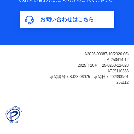
属性、連絡先、dポイントサービスのご利用に関する情
報。例として、dポイントカード番号、性別、年齢、家族
構成、住所、dポイント残高、dポイント利用履歴などが
お問い合わせはこちら
含まれます。
利用情報
当社または株式会社NTTドコモ・フィナンシャルグルー
プが提供する各種サービスなどのご契約・ご利用などに
関する情報。例として、当社または株式会社NTTドコ
モ・フィナンシャルグループが提供する各種サービスの
ご契約状態・ご利用履歴インターネット利用時の行動に
関する情報、アプリケーション利用時の行動に関する情
報、購入されたサービスや商品の名称・購入場所・決済
に関する情報、アンケートの回答に関する情報などが含
まれます。
保険関連サービス情報
当社または株式会社NTTドコモ・フィナンシャルグルー
プが提供する保険関連サービスに関して取得し、又は保
有する情報。例として、見積請求受付時、資料請求受付
時又はユーザー登録受付時に提供いただいた情報（氏
名、住所、生年月日、性別、保険契約者と被保険者の関
係、保険加入の目的、保険商品の内容、保険料、保険料
のお支払方法、車のメーカーや走行距離などの情報、建
物の構造や築年数などの情報、ペットの種類や年齢な
ど）及びお客様との応対記録（お客様に提示した比較見