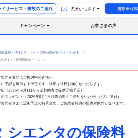
ードサービス・事故のご連絡
状況から探す
自動車保
キャンペーン
お客さまの声
保険 比較・見積もり ネットで安い保険料が今すぐわかる
険料相場は？（車両保険あり／なし）
険 ご契約者並びにご検討中の皆様へ
スに下記を追加する予定です。詳細は後日お知らせいたします。
応（2026年9月1日から全契約者に提供開始予定）
のプレゼント（2026年9月1日以降始期のご契約をいただいた方に送付）
ご契約者さまは追加予定の特典含め、ご契約者特典の提供対象外となります。
タ シエンタの保険料