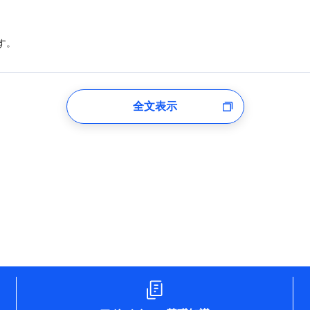
す。
登録受付時
全文表示
のあるもしくは委託を受けている保険会社・提携会社の保険その他に関
れらに付帯、関連する当社および提携会社のサービスを案内、提供する
した個人情報を取引のある他の保険会社の商品・サービスをご提案する
め
険会社のホームページに掲載しておりますので、ご確認ください。
aioinissaydowa.co.jp/)
co.jp/)
ompo.co.jp/)
e-design.net/)
npo)