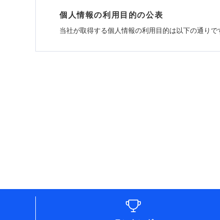
個人情報の利用目的の公表
当社が取得する個人情報の利用目的は以下の通りで
1.見積請求受付時、資料請求受付時、ユーザー
ユーザー登録受付および、管理のため
郵便、電話、およびＥメール等により、当社と取引
め、また維持管理等の委託業務遂行のため、またそ
（なお、当社は複数の保険会社と取引があり、取得
各種セミナーの開催のため
コンサルティングサービスの実施のため
アンケートやキャンペーン等の実施のため
上記に係る案内・手続き・管理等付帯業務を行うた
* 当社が委託を受けている保険会社の情報は、保
■損害保険
あいおいニッセイ同和損害保険株式会社 (https://www.
アクサ損害保険株式会社 (https://www.axa-direct.
アニコム損害保険株式会社 (https://www.anicom-s
東京海上ダイレクト損害保険株式会社 (https://www.
AIG損害保険株式会社 (https://www.aig.co.jp/so