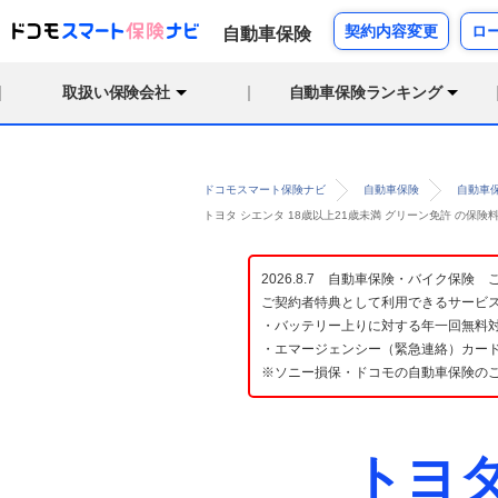
契約内容変更
ロ
自動車保険
取扱い保険会社
自動車保険ランキング
ドコモスマート保険ナビ
自動車保険
自動車
トヨタ シエンタ 18歳以上21歳未満 グリーン免許 の保
2026.8.7 自動車保険・バイク保
ご契約者特典として利用できるサービ
・バッテリー上りに対する年一回無料対
・エマージェンシー（緊急連絡）カード
※ソニー損保・ドコモの自動車保険の
トヨ