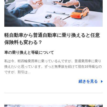
SBIペット少額短期保険株式会社 (https://www.sbipet-
ssi.co.jp/)
SBIリスタ少額短期保険会社
(https://www.jishin.co.jp/)
スマートプラス少額短期保険株式会社
（https://www.smartplus-insurance.com/）
軽自動車から普通自動車に乗り換えると任意
チューリッヒ少額短期保険株式会社
保険料も変わる？
(https://www.zurichssi.co.jp/)
Tokio Marine X少額短期保険株式会社
(https://www.tokiomarine-x.co.jp/)
車の乗り換えと等級について
ペットメディカルサポート株式会社
私は今、軽四輪乗用車に乗っているんですが、普通乗用車に乗り
(https://pshoken.co.jp/)
換えたいと思っています。ずっと無事故を続けて現在16等級なの
リトルファミリー少額短期保険株式会社
ですが、割引は…
(https://www.littlefamily-ssi.com/)
続きを見る
2.共同募集を行う代理店から受領する個人情報
郵便、電話、およびＥメール等により、当社と取引のあるも
しくは委託を受けている保険会社・提携会社の保険その他に
関する情報を提供し、金融商品等の契約を勧奨するため、ま
た維持管理等の委託業務遂行のため、またそれらに付帯、関