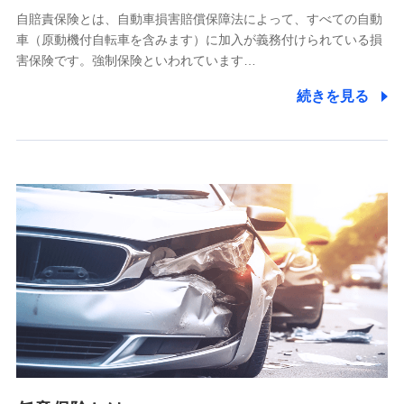
自賠責保険とは、自動車損害賠償保障法によって、すべての自動
業務の委託
車（原動機付自転車を含みます）に加入が義務付けられている損
当社は利用目的の達成に必要な範囲内において個人情報の取
害保険です。強制保険といわれています…
り扱いの全部または一部を委託する場合があります。
続きを見る
個人データの共同利用
当社は株式会社NTTドコモとの間で、以下のとおり個
人データを共同利用します。
【共同して利用される利用データの項目】
当社又は株式会社NTTドコモがサービス提供等を通じて取得
した、以下の情報などの個人データ
基本情報
氏名、電話番号、メールアドレス、お客さまの識別子、
属性、連絡先、dポイントサービスのご利用に関する情
報。例として、dポイントカード番号、性別、年齢、家族
構成、住所、dポイント残高、dポイント利用履歴などが
含まれます。
利用情報