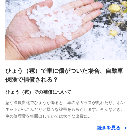
連する当社および提携会社のサービスを案内、提供するため
（なお、当社は複数の保険会社と取引があり、取得した個人
情報を取引のある他の保険会社の商品・サービスをご提案す
るために利用させていただくことがあります。）
上記に係る連絡・手続き・管理等付帯業務を行うため
3.セミナー募集サイトから取得した個人情報
各種セミナーの案内、開催のため
上記に係る連絡・手続き・管理等付帯業務を行うため
4.家族・友達紹介にて取得した個人情報
ひょう（雹）で車に傷がついた場合、自動車
被紹介者への連絡、及び当社と取引のあるもしくは委託を受
保険で補償される？
けている保険会社・提携会社の保険その他に関する情報を提
供し、金融商品等の契約を勧奨するため
ひょう（雹）での補償について
アンケートやキャンペーン等の実施のため
上記に係る連絡・手続き・管理等付帯業務を行うため
急な温度変化でひょうが降ると、車の窓ガラスが割れたり、ボン
ネットがへこんだりと様々な被害をもらたします。そんなとき、
5.通話録音にて取得する情報
車の修理費を毎回出していては大きな出費に…
電話対応の品質向上およびお問合せ内容の正確な把握のため
続きを見る