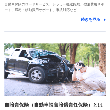
自動車保険のロードサービス、レッカー搬送距離、宿泊費用サポ
11.マイカー通勤管理クラウド並びに法人向けASPサー
ート、帰宅・移動費用サポート、事故対応など…
ビスに関してのお問い合わせ情報
続きを見る
各種お問い合わせに対応するため
当社のサービスに関する情報提供や、皆様に有用なお知らせ
をお送りするため
アンケートの送付のため
当社のサービスや媒体の運営改善に必要なデータを解析し、
分析するため
当社の対応品質向上やお問い合わせ内容の正確な把握のため
個人情報保護管理者の職名、連絡先
株式会社ドコモ・インシュアランス 営業部長
〒103-0013 東京都中央区日本橋人形町2-14-10 アーバン
ネット日本橋ビル 3F
株式会社ドコモ・インシュアランス
個人情報の第三者提供について
当社ではご本人の同意がある場合または法令に基づく場合を
自賠責保険（自動車損害賠償責任保険）とは
除き、第三者に提供いたしません。