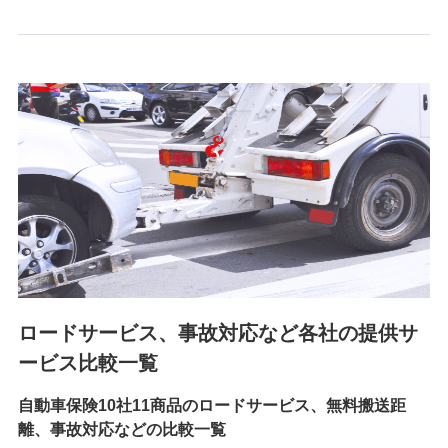
6.採用応募者の個人情報
採用選考および入社手続を実施するため
7.社員（従業者）の個人情報
人事･勤怠･健康・労務等の管理、給与支給、福利厚生・採用
退職関連処理等の各種手続きのため、当社と従業員または従
業員同士の連絡のため
8.取引先個人情報
取引先としての選定業務、営業情報の提供業務、契約締結手
続き業務、取引管理業務、およびこれらに準ずる業務の遂行
のため
ロードサービス、事故対応など各社の提供サ
9.お問い合わせ情報
各種お問い合わせに対応するため
ービス比較一覧
自動車保険10社11商品のロードサービス、無料搬送距
10.受託業務の 個人情報
離、事故対応などの比較一覧
受託業務の遂行およびこれらに準ずる業務の遂行のため