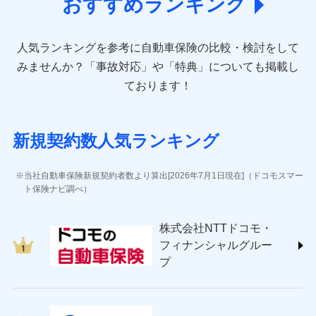
おすすめランキング
アクサ損害保険株式会社 (https://www.axa-
direct.co.jp/)
アニコム損害保険株式会社 (https://www.anicom-
人気ランキングを参考に自動車保険の比較・検討をして
sompo.co.jp/)
東京海上ダイレクト損害保険株式会社 (https://www.e-
みませんか？
「事故対応」や「特典」についても掲載し
design.net/)
ております！
AIG損害保険株式会社 (https://www.aig.co.jp/sonpo)
ＳＢＩ損害保険株式会社
(https://www.sbisonpo.co.jp/)
新規契約数人気ランキング
ジェイアイ傷害火災保険株式会社
(https://www.jihoken.co.jp/)
ソニー損害保険株式会社
当社自動車保険新規契約者数より算出[2026年7月1日現在]（ドコモスマー
(https://www.sonysonpo.co.jp/)
ト保険ナビ調べ）
損害保険ジャパン株式会社 (https://www.sompo-
japan.co.jp/)
株式会社NTTドコモ・
ＳＯＭＰＯダイレクト損害保険株式会社
フィナンシャルグルー
(https://www.sompo-direct.co.jp/)
プ
チューリッヒ保険会社 (https://www.zurich.co.jp/)
東京海上日動火災保険株式会社
(https://www.tokiomarine-nichido.co.jp/)
日新火災海上保険株式会社