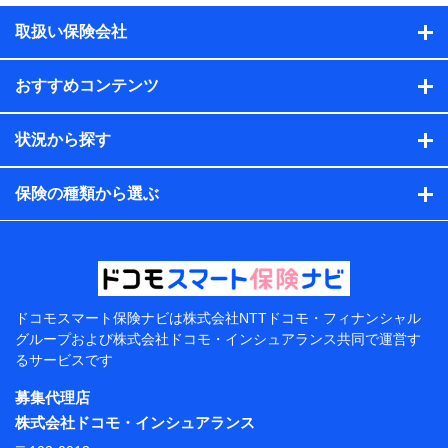
積の試算結果情報、メールマガジンを提供した際のメー
取扱い保険会社
ル内容や送信履歴の情報及び保険の更改案内等を提供し
た際のメール内容や送信履歴などの情報）が含まれま
す。
おすすめコンテンツ
保険契約情報
当社または株式会社NTTドコモ・フィナンシャルグルー
プが取得し、又は保有する保険契約に関する情報。例と
状況から探す
して、保険契約者及び被保険者の氏名、住所、生年月
日、性別、保険契約者と被保険者の関係、保険加入の目
的、保険商品の内容、保険料、保険料のお支払方法、車
保険の種類から選ぶ
のメーカーや走行距離などの情報、建物の構造や築年数
などの情報、ペットの種類や年齢などの情報などが含ま
れます。
提供当事者から受領当事者が個人データを取得する方法
電子的・電磁的方法等
【共同して利用する者の範囲】
ドコモスマート保険ナビは
株式会社NTTドコモ・フィナンシャル
グループおよび
株式会社ドコモ・インシュアランス共同で
運営す
当社
るサービスです
株式会社NTTドコモ・フィナンシャルグループ
募集代理店
【利用目的】
株式会社ドコモ・インシュアランス
当社または株式会社NTTドコモ・フィナンシャルグルー