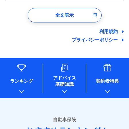
1.見積請求受付時、資料請求受付時、ユーザー登録受
付時
全文表示
ユーザー登録受付および、管理のため
郵便、電話、およびＥメール等により、当社と取引のあるも
しくは委託を受けている保険会社・提携会社の保険その他に
利用規約
関する情報を提供し、金融商品等の契約を勧奨するため、ま
プライバシーポリシー
た維持管理等の委託業務遂行のため、またそれらに付帯、関
連する当社および提携会社のサービスを案内、提供するため
（なお、当社は複数の保険会社と取引があり、取得した個人
情報を取引のある他の保険会社の商品・サービスをご提案す
るために利用させていただくことがあります。）
各種セミナーの開催のため
コンサルティングサービスの実施のため
アドバイス
アンケートやキャンペーン等の実施のため
ランキング
契約者特典
基礎知識
上記に係る案内・手続き・管理等付帯業務を行うため
* 当社が委託を受けている保険会社の情報は、保険会社のホ
ームページに掲載しておりますので、ご確認ください。
■損害保険
あいおいニッセイ同和損害保険株式会社
自動車保険
(https://www.aioinissaydowa.co.jp/)