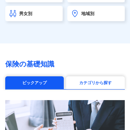
チューリッヒ生命保険株式会社
（https://www.zurichlife.co.jp/）
男女別
地域別
東京海上日動あんしん生命保険株式会社
（https://www.tmn-anshin.co.jp/）
なないろ生命保険株式会社
（https://www.nanairolife.co.jp/）
日本生命保険相互会社（https://www.nissay.co.jp）
はなさく生命保険株式会社
（https://www.life8739.co.jp/）
マニュライフ生命保険株式会社
保険の基礎知識
（https://www.manulife.co.jp/）
三井住友海上あいおい生命保険株式会社
（https://www.msa-life.co.jp/）
ピックアップ
カテゴリから探す
メットライフ生命株式会社(https://www.metlife.co.jp/)
メディケア生命保険株式会社
（https://www.medicarelife.com/）
■少額短期保険
株式会社アシロ少額短期保険 (https://kailash.co.jp/)
SBIいきいき少額短期保険会社 (https://www.i-
sedai.com/)