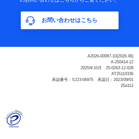
属性、連絡先、dポイントサービスのご利用に関する情
報。例として、dポイントカード番号、性別、年齢、家族
構成、住所、dポイント残高、dポイント利用履歴などが
お問い合わせはこちら
含まれます。
利用情報
当社または株式会社NTTドコモ・フィナンシャルグルー
プが提供する各種サービスなどのご契約・ご利用などに
関する情報。例として、当社または株式会社NTTドコ
モ・フィナンシャルグループが提供する各種サービスの
ご契約状態・ご利用履歴インターネット利用時の行動に
関する情報、アプリケーション利用時の行動に関する情
報、購入されたサービスや商品の名称・購入場所・決済
に関する情報、アンケートの回答に関する情報などが含
まれます。
保険関連サービス情報
当社または株式会社NTTドコモ・フィナンシャルグルー
プが提供する保険関連サービスに関して取得し、又は保
有する情報。例として、見積請求受付時、資料請求受付
時又はユーザー登録受付時に提供いただいた情報（氏
名、住所、生年月日、性別、保険契約者と被保険者の関
係、保険加入の目的、保険商品の内容、保険料、保険料
のお支払方法、車のメーカーや走行距離などの情報、建
物の構造や築年数などの情報、ペットの種類や年齢な
ど）及びお客様との応対記録（お客様に提示した比較見