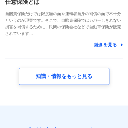
任意保険とは
当社又は株式会社NTTドコモが提供する各種サービスな
どのご契約・ご利用などに関する情報。例として、当社
又は株式会社NTTドコモが提供する各種サービスのご契
自賠責保険だけでは限度額の面や運転者自身の補償の面で不十分
約状態・ご利用履歴インターネット利用時の行動に関す
というのが現実です。そこで、自賠責保険ではカバーしきれない
る情報、アプリケーション利用時の行動に関する情報、
損害を補償するために、民間の保険会社などで自動車保険が販売
購入されたサービスや商品の名称・購入場所・決済に関
されています…
する情報、アンケートの回答に関する情報などが含まれ
ます。
続きを見る
保険関連サービス情報
当社又は株式会社NTTドコモが提供する保険関連サービ
スに関して取得し、又は保有する情報。例として、見積
請求受付時、資料請求受付時又はユーザー登録受付時に
提供いただいた情報（氏名、住所、生年月日、性別、保
険契約者と被保険者の関係、保険加入の目的、保険商品
知識・情報をもっと見る
の内容、保険料、保険料のお支払方法、車のメーカーや
走行距離などの情報、建物の構造や築年数などの情報、
ペットの種類や年齢など）及びお客様との応対記録 （お
客様に提示した比較見積の試算結果情報、メールマガジ
ンを提供した際のメール内容や送信履歴の情報及び保険
の更改案内等を提供した際のメール内容や送信履歴など
の情報）が含まれます。
保険契約情報
当社又は株式会社NTTドコモが取得し、又は保有する保
険契約に関する情報。例として、保険契約者及び被保険