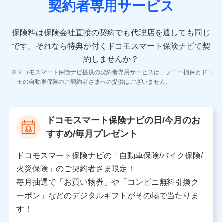
契約者専用サービス
者の氏名、住所、生年月日、性別、保険契約者と被保険
者の関係、保険加入の目的、保険商品の内容、保険料、
保険料のお支払方法、車のメーカーや走行距離などの情
保険料は保険会社直接の契約でも代理店を通しても同じ
報、建物の構造や築年数などの情報、ペットの種類や年
齢などの情報などが含まれます。
です。
それなら特典が付くドコモスマート保険ナビで契
約しませんか？
【共同して利用する者の範囲】
ドコモスマート保険ナビ提供の契約者専用サービスは、ソニー損保とドコ
当社
モの自動車保険のご契約者さまへの提供はございません。
株式会社NTTドコモ
【利用する者の利用目的】
ドコモスマート保険ナビの日/今月のお
当社又は株式会社NTTドコモが提供する保険関連サービ
すすめ/毎月プレゼント
スにおけるユーザ登録受付および管理のため
当社又は株式会社NTTドコモと取引のあるもしくは委託
を受けている保険会社・提携会社の保険その他に関する
ドコモスマート保険ナビの「自動車保険/バイク保険/
情報を提供するため、また維持管理等の委託業務遂行の
火災保険」のご契約者さま限定！
ため、またそれらに付帯、関連する当社、株式会社NTT
ドコモおよび提携会社のサービスを案内、提供するため
毎月抽選で「お買い物券」や「コンビニ無料引換ク
（各サービスで取得したサービス利用履歴、ウェブサイ
ーポン」などのデジタルギフトがその場で当たりま
トの閲覧履歴、購買履歴、ご契約内容等のパーソナルデ
ータを分析して、お客さまの趣味・嗜好・傾向に応じた
す！
サービス・商品等に関するご提案や広告の配信等を行う