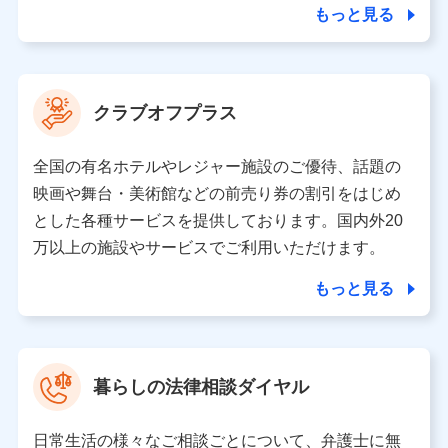
ことがあります。）
もっと見る
各種セミナーの開催のため
コンサルティングサービスの実施のため
アンケートやキャンペーン等の実施のため
上記に係る案内・手続き・管理等付帯業務を行うため
クラブオフプラス
【当該個人データの管理について責任を有する者の名称・住
所・代表者名】
全国の有名ホテルやレジャー施設のご優待、話題の
当該個人データを取り扱う各共同利用者（詳細は次のとお
映画や舞台・美術館などの前売り券の割引をはじめ
り）
とした各種サービスを提供しております。国内外20
東京都千代田区永田町2丁目11番1号 山王パークタワー
万以上の施設やサービスでご利用いただけます。
株式会社NTTドコモ 代表取締役社長 前田 義晃
もっと見る
東京都中央区日本橋人形町2-14-10 アーバンネット日本橋
ビル 3F
株式会社ドコモ・インシュアランス 代表取締役社長 吉
村 忠義
暮らしの法律相談ダイヤル
※ 当社および株式会社NTTドコモは、お客さまの情報を利
用させていただくにあたっては、「NTTドコモ パーソナル
日常生活の様々なご相談ごとについて、弁護士に無
データ憲章」に定める行動原則を順守します 。