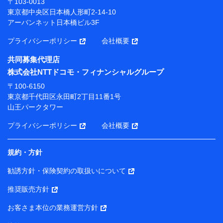
〒103-0013
プが提供する保険関連サービスにおけるユーザー登録受
東京都中央区日本橋人形町2-14-10
付および管理のため
アーバンネット日本橋ビル3F
当社または株式会社NTTドコモ・フィナンシャルグルー
プと取引のあるもしくは委託を受けている保険会社・提
プライバシーポリシー
会社概要
携会社の保険その他に関する情報を提供するため、また
維持管理等の委託業務遂行のため、またそれらに付帯、
共同募集代理店
関連する当社または株式会社NTTドコモ・フィナンシャ
株式会社NTTドコモ・フィナンシャルグループ
ルグループおよび提携会社のサービスを案内、提供する
ため
〒100-6150
（各サービスで取得したサービス利用履歴、ウェブサイ
東京都千代田区永田町2丁目11番1号
トの閲覧履歴、購買履歴、ご契約内容等のパーソナルデ
山王パークタワー
ータを分析して、お客さまの趣味・嗜好・傾向に応じた
サービス・商品等に関するご提案や広告の配信等を行う
プライバシーポリシー
会社概要
ことがあります。）
各種セミナーの開催のため
コンサルティングサービスの実施のため
規約・方針
アンケートやキャンペーン等の実施のため
上記に係る案内・手続き・管理等付帯業務を行うため
勧誘方針・保険契約の取扱いについて
【当該個人データの管理について責任を有する者の名称・住
推奨販売方針
所・代表者名】
お客さま本位の業務運営方針
当該個人データを取り扱う各共同利用者（詳細は次のとお