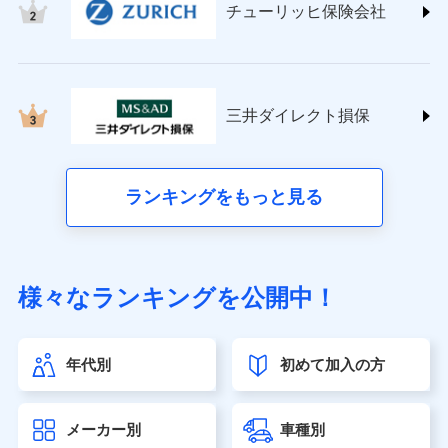
チューリッヒ保険会社
(https://www.nisshinfire.co.jp/)
ペット＆ファミリー損害保険株式会社
(https://www.petfamilyins.co.jp/)
三井住友海上火災保険株式会社 (https://www.ms-
ins.com/)
三井ダイレクト損保
三井ダイレクト損害保険株式会社
(https://www.mitsui-direct.co.jp/)
■生命保険
ランキングをもっと見る
アクサ生命保険株式会社（https://www.axa.co.jp/）
SBI生命保険株式会社（https://www.sbilife.co.jp/）
FWD生命保険株式会社（https://www.fwdlife.co.jp/）
ソニー生命保険株式会社
様々なランキングを公開中！
（https://www.sonylife.co.jp）
SOMPOひまわり生命保険株式会社
（https://www.himawari-life.co.jp/）
年代別
初めて加入の方
第一ネオ生命保険株式会社（https://neofirst.co.jp/）
大樹生命保険株式会社（https://www.taiju-life.co.jp）
太陽生命保険株式会社（https://www.taiyo-
メーカー別
車種別
seimei.co.jp）