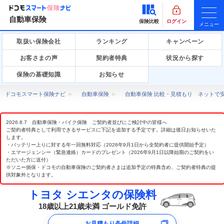
自動車保険
保険比較
ログイン
メニュー
取扱い保険会社
ランキング
キャンペーン
お客さまの声
契約者特典
状況から探す
保険の基礎知識
お知らせ
ドコモスマート保険ナビ
自動車保険
自動車保険 比較・見積もり ネットで
2026.8.7 自動車保険・バイク保険 ご契約者並びにご検討中の皆様へ
ご契約者特典として利用できるサービスに下記を追加する予定です。詳細は後日お知らせいた
します。
・バッテリー上りに対する年一回無料対応（2026年9月1日から全契約者に提供開始予定）
・エマージェンシー（緊急連絡）カードのプレゼント（2026年9月1日以降始期のご契約をい
ただいた方に送付）
※ソニー損保・ドコモの自動車保険のご契約者さまは追加予定の特典含め、ご契約者特典の提
供対象外となります。
トヨタ シエンタの保険料
18歳以上21歳未満 ゴールド免許
お見積もり条件詳細