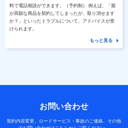
※ パーソナルデータダッシュボードの「第三者提供の管
料で電話相談ができます。（予約制） 例えば、「親
理」の設定状態にかかわらず、共同利用する場合がありま
が高額な商品を契約してしまったが、取り消せます
す。
か？」といったトラブルについて、アドバイスが受
※ dポイントクラブ会員ではないお客さま（2019年12月11
けられます。
日以降、一度もdポイントクラブ会員であったことがないお
客さまに限る）に関する、2019年12月10日以前に取得した
もっと見る
個人データは、こちら の利用目的の範囲内に限って共同利
用します。
当社は株式会社NTTドコモ・フィナンシャルグループ
との間で、以下のとおり個人データを共同利用しま
す。
【共同して利用される利用データの項目】
当社または株式会社NTTドコモ・フィナンシャルグループが
サービス提供等を通じて取得した、以下の情報などの個人デ
お問い合わせ
ータ
基本情報
契約内容変更、ロードサービス・事故のご連絡、その他
氏名、電話番号、メールアドレス、お客さまの識別子、
のお問い合わせはこちらからご覧ください。