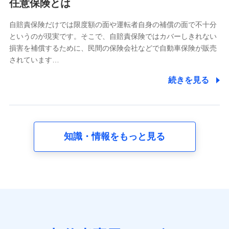
任意保険とは
当社又は株式会社NTTドコモが提供する各種サービスな
どのご契約・ご利用などに関する情報。例として、当社
又は株式会社NTTドコモが提供する各種サービスのご契
自賠責保険だけでは限度額の面や運転者自身の補償の面で不十分
約状態・ご利用履歴インターネット利用時の行動に関す
というのが現実です。そこで、自賠責保険ではカバーしきれない
る情報、アプリケーション利用時の行動に関する情報、
損害を補償するために、民間の保険会社などで自動車保険が販売
購入されたサービスや商品の名称・購入場所・決済に関
されています…
する情報、アンケートの回答に関する情報などが含まれ
ます。
続きを見る
保険関連サービス情報
当社又は株式会社NTTドコモが提供する保険関連サービ
スに関して取得し、又は保有する情報。例として、見積
請求受付時、資料請求受付時又はユーザー登録受付時に
提供いただいた情報（氏名、住所、生年月日、性別、保
険契約者と被保険者の関係、保険加入の目的、保険商品
知識・情報をもっと見る
の内容、保険料、保険料のお支払方法、車のメーカーや
走行距離などの情報、建物の構造や築年数などの情報、
ペットの種類や年齢など）及びお客様との応対記録 （お
客様に提示した比較見積の試算結果情報、メールマガジ
ンを提供した際のメール内容や送信履歴の情報及び保険
の更改案内等を提供した際のメール内容や送信履歴など
の情報）が含まれます。
保険契約情報
当社又は株式会社NTTドコモが取得し、又は保有する保
険契約に関する情報。例として、保険契約者及び被保険