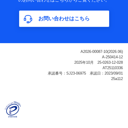
属性、連絡先、dポイントサービスのご利用に関する情
報。例として、dポイントカード番号、性別、年齢、家族
構成、住所、dポイント残高、dポイント利用履歴などが
お問い合わせはこちら
含まれます。
利用情報
当社または株式会社NTTドコモ・フィナンシャルグルー
プが提供する各種サービスなどのご契約・ご利用などに
関する情報。例として、当社または株式会社NTTドコ
モ・フィナンシャルグループが提供する各種サービスの
ご契約状態・ご利用履歴インターネット利用時の行動に
関する情報、アプリケーション利用時の行動に関する情
報、購入されたサービスや商品の名称・購入場所・決済
に関する情報、アンケートの回答に関する情報などが含
まれます。
保険関連サービス情報
当社または株式会社NTTドコモ・フィナンシャルグルー
プが提供する保険関連サービスに関して取得し、又は保
有する情報。例として、見積請求受付時、資料請求受付
時又はユーザー登録受付時に提供いただいた情報（氏
名、住所、生年月日、性別、保険契約者と被保険者の関
係、保険加入の目的、保険商品の内容、保険料、保険料
のお支払方法、車のメーカーや走行距離などの情報、建
物の構造や築年数などの情報、ペットの種類や年齢な
ど）及びお客様との応対記録（お客様に提示した比較見