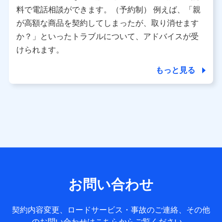
※ パーソナルデータダッシュボードの「第三者提供の管
料で電話相談ができます。（予約制） 例えば、「親
理」の設定状態にかかわらず、共同利用する場合がありま
が高額な商品を契約してしまったが、取り消せます
す。
か？」といったトラブルについて、アドバイスが受
※ dポイントクラブ会員ではないお客さま（2019年12月11
けられます。
日以降、一度もdポイントクラブ会員であったことがないお
客さまに限る）に関する、2019年12月10日以前に取得した
もっと見る
個人データは、こちら の利用目的の範囲内に限って共同利
用します。
当社は株式会社NTTドコモ・フィナンシャルグループ
との間で、以下のとおり個人データを共同利用しま
す。
【共同して利用される利用データの項目】
当社または株式会社NTTドコモ・フィナンシャルグループが
サービス提供等を通じて取得した、以下の情報などの個人デ
お問い合わせ
ータ
基本情報
契約内容変更、ロードサービス・事故のご連絡、その他
氏名、電話番号、メールアドレス、お客さまの識別子、
のお問い合わせはこちらからご覧ください。