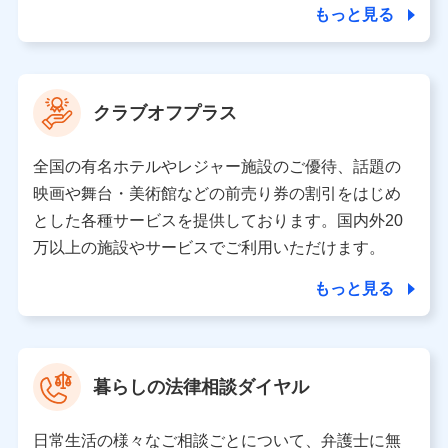
ことがあります。）
もっと見る
各種セミナーの開催のため
コンサルティングサービスの実施のため
アンケートやキャンペーン等の実施のため
上記に係る案内・手続き・管理等付帯業務を行うため
クラブオフプラス
【当該個人データの管理について責任を有する者の名称・住
所・代表者名】
全国の有名ホテルやレジャー施設のご優待、話題の
当該個人データを取り扱う各共同利用者（詳細は次のとお
映画や舞台・美術館などの前売り券の割引をはじめ
り）
とした各種サービスを提供しております。国内外20
東京都千代田区永田町2丁目11番1号 山王パークタワー
万以上の施設やサービスでご利用いただけます。
株式会社NTTドコモ 代表取締役社長 前田 義晃
もっと見る
東京都中央区日本橋人形町2-14-10 アーバンネット日本橋
ビル 3F
株式会社ドコモ・インシュアランス 代表取締役社長 吉
村 忠義
暮らしの法律相談ダイヤル
※ 当社および株式会社NTTドコモは、お客さまの情報を利
用させていただくにあたっては、「NTTドコモ パーソナル
日常生活の様々なご相談ごとについて、弁護士に無
データ憲章」に定める行動原則を順守します 。