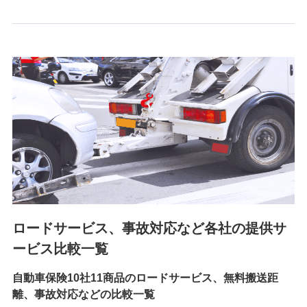
6.採用応募者の個人情報
採用選考および入社手続を実施するため
7.社員（従業者）の個人情報
人事･勤怠･健康・労務等の管理、給与支給、福利厚生・採用
退職関連処理等の各種手続きのため、当社と従業員または従
業員同士の連絡のため
8.取引先個人情報
取引先としての選定業務、営業情報の提供業務、契約締結手
続き業務、取引管理業務、およびこれらに準ずる業務の遂行
のため
ロードサービス、事故対応など各社の提供サ
9.お問い合わせ情報
各種お問い合わせに対応するため
ービス比較一覧
自動車保険10社11商品のロードサービス、無料搬送距
10.受託業務の 個人情報
離、事故対応などの比較一覧
受託業務の遂行およびこれらに準ずる業務の遂行のため