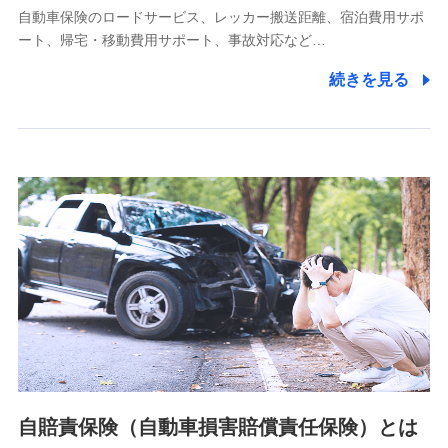
自動車保険のロードサービス、レッカー搬送距離、宿泊費用サポ
11.マイカー通勤管理クラウド並びに法人向けASPサー
ート、帰宅・移動費用サポート、事故対応など…
ビスに関してのお問い合わせ情報
続きを見る
各種お問い合わせに対応するため
当社のサービスに関する情報提供や、皆様に有用なお知らせ
をお送りするため
アンケートの送付のため
当社のサービスや媒体の運営改善に必要なデータを解析し、
分析するため
当社の対応品質向上やお問い合わせ内容の正確な把握のため
個人情報保護管理者の職名、連絡先
株式会社ドコモ・インシュアランス 営業部長
〒103-0013 東京都中央区日本橋人形町2-14-10 アーバン
ネット日本橋ビル 3F
株式会社ドコモ・インシュアランス
個人情報の第三者提供について
当社ではご本人の同意がある場合または法令に基づく場合を
自賠責保険（自動車損害賠償責任保険）とは
除き、第三者に提供いたしません。