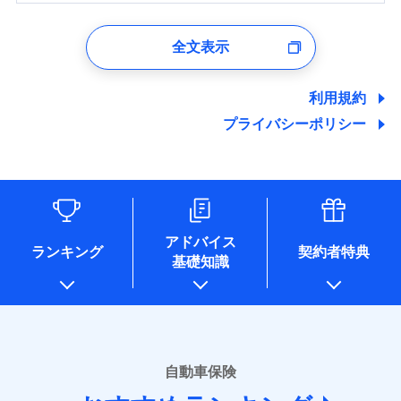
1.見積請求受付時、資料請求受付時、ユーザー登録受
付時
全文表示
ユーザー登録受付および、管理のため
郵便、電話、およびＥメール等により、当社と取引のあるも
しくは委託を受けている保険会社・提携会社の保険その他に
利用規約
関する情報を提供し、金融商品等の契約を勧奨するため、ま
プライバシーポリシー
た維持管理等の委託業務遂行のため、またそれらに付帯、関
連する当社および提携会社のサービスを案内、提供するため
（なお、当社は複数の保険会社と取引があり、取得した個人
情報を取引のある他の保険会社の商品・サービスをご提案す
るために利用させていただくことがあります。）
各種セミナーの開催のため
コンサルティングサービスの実施のため
アドバイス
アンケートやキャンペーン等の実施のため
ランキング
契約者特典
基礎知識
上記に係る案内・手続き・管理等付帯業務を行うため
* 当社が委託を受けている保険会社の情報は、保険会社のホ
ームページに掲載しておりますので、ご確認ください。
■損害保険
あいおいニッセイ同和損害保険株式会社
自動車保険
(https://www.aioinissaydowa.co.jp/)