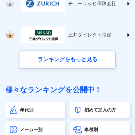
チューリッヒ保険会社
(https://www.nisshinfire.co.jp/)
ペット＆ファミリー損害保険株式会社
(https://www.petfamilyins.co.jp/)
三井住友海上火災保険株式会社 (https://www.ms-
ins.com/)
三井ダイレクト損保
三井ダイレクト損害保険株式会社
(https://www.mitsui-direct.co.jp/)
■生命保険
ランキングをもっと見る
アクサ生命保険株式会社（https://www.axa.co.jp/）
SBI生命保険株式会社（https://www.sbilife.co.jp/）
FWD生命保険株式会社（https://www.fwdlife.co.jp/）
ソニー生命保険株式会社
様々なランキングを公開中！
（https://www.sonylife.co.jp）
SOMPOひまわり生命保険株式会社
（https://www.himawari-life.co.jp/）
年代別
初めて加入の方
第一ネオ生命保険株式会社（https://neofirst.co.jp/）
大樹生命保険株式会社（https://www.taiju-life.co.jp）
太陽生命保険株式会社（https://www.taiyo-
メーカー別
車種別
seimei.co.jp）