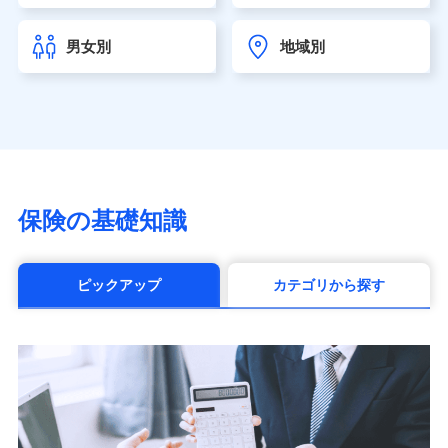
チューリッヒ生命保険株式会社
（https://www.zurichlife.co.jp/）
男女別
地域別
東京海上日動あんしん生命保険株式会社
（https://www.tmn-anshin.co.jp/）
なないろ生命保険株式会社
（https://www.nanairolife.co.jp/）
日本生命保険相互会社（https://www.nissay.co.jp）
はなさく生命保険株式会社
（https://www.life8739.co.jp/）
マニュライフ生命保険株式会社
保険の基礎知識
（https://www.manulife.co.jp/）
三井住友海上あいおい生命保険株式会社
（https://www.msa-life.co.jp/）
ピックアップ
カテゴリから探す
メットライフ生命株式会社(https://www.metlife.co.jp/)
メディケア生命保険株式会社
（https://www.medicarelife.com/）
■少額短期保険
株式会社アシロ少額短期保険 (https://kailash.co.jp/)
SBIいきいき少額短期保険会社 (https://www.i-
sedai.com/)