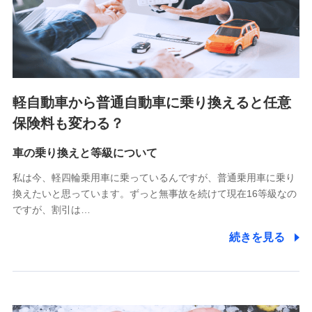
SBIペット少額短期保険株式会社 (https://www.sbipet-
ssi.co.jp/)
SBIリスタ少額短期保険会社
(https://www.jishin.co.jp/)
スマートプラス少額短期保険株式会社
（https://www.smartplus-insurance.com/）
軽自動車から普通自動車に乗り換えると任意
チューリッヒ少額短期保険株式会社
保険料も変わる？
(https://www.zurichssi.co.jp/)
Tokio Marine X少額短期保険株式会社
(https://www.tokiomarine-x.co.jp/)
車の乗り換えと等級について
ペットメディカルサポート株式会社
私は今、軽四輪乗用車に乗っているんですが、普通乗用車に乗り
(https://pshoken.co.jp/)
換えたいと思っています。ずっと無事故を続けて現在16等級なの
リトルファミリー少額短期保険株式会社
ですが、割引は…
(https://www.littlefamily-ssi.com/)
続きを見る
2.共同募集を行う代理店から受領する個人情報
郵便、電話、およびＥメール等により、当社と取引のあるも
しくは委託を受けている保険会社・提携会社の保険その他に
関する情報を提供し、金融商品等の契約を勧奨するため、ま
た維持管理等の委託業務遂行のため、またそれらに付帯、関