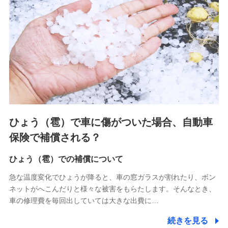
連する当社および提携会社のサービスを案内、提供するため
（なお、当社は複数の保険会社と取引があり、取得した個人
情報を取引のある他の保険会社の商品・サービスをご提案す
るために利用させていただくことがあります。）
上記に係る連絡・手続き・管理等付帯業務を行うため
3.セミナー募集サイトから取得した個人情報
各種セミナーの案内、開催のため
上記に係る連絡・手続き・管理等付帯業務を行うため
4.家族・友達紹介にて取得した個人情報
ひょう（雹）で車に傷がついた場合、自動車
被紹介者への連絡、及び当社と取引のあるもしくは委託を受
保険で補償される？
けている保険会社・提携会社の保険その他に関する情報を提
供し、金融商品等の契約を勧奨するため
ひょう（雹）での補償について
アンケートやキャンペーン等の実施のため
上記に係る連絡・手続き・管理等付帯業務を行うため
急な温度変化でひょうが降ると、車の窓ガラスが割れたり、ボン
ネットがへこんだりと様々な被害をもらたします。そんなとき、
5.通話録音にて取得する情報
車の修理費を毎回出していては大きな出費に…
電話対応の品質向上およびお問合せ内容の正確な把握のため
続きを見る