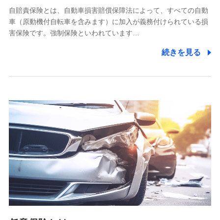
自賠責保険とは、自動車損害賠償保障法によって、すべての自動
業務の委託
車（原動機付自転車を含みます）に加入が義務付けられている損
当社は利用目的の達成に必要な範囲内において個人情報の取
害保険です。強制保険といわれています…
り扱いの全部または一部を委託する場合があります。
続きを見る
個人データの共同利用
当社は株式会社NTTドコモとの間で、以下のとおり個
人データを共同利用します。
【共同して利用される利用データの項目】
当社又は株式会社NTTドコモがサービス提供等を通じて取得
した、以下の情報などの個人データ
基本情報
氏名、電話番号、メールアドレス、お客さまの識別子、
属性、連絡先、dポイントサービスのご利用に関する情
報。例として、dポイントカード番号、性別、年齢、家族
構成、住所、dポイント残高、dポイント利用履歴などが
含まれます。
利用情報