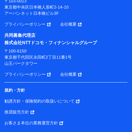
〒103-0013
プが提供する保険関連サービスにおけるユーザー登録受
東京都中央区日本橋人形町2-14-10
付および管理のため
アーバンネット日本橋ビル3F
当社または株式会社NTTドコモ・フィナンシャルグルー
プと取引のあるもしくは委託を受けている保険会社・提
プライバシーポリシー
会社概要
携会社の保険その他に関する情報を提供するため、また
維持管理等の委託業務遂行のため、またそれらに付帯、
共同募集代理店
関連する当社または株式会社NTTドコモ・フィナンシャ
株式会社NTTドコモ・フィナンシャルグループ
ルグループおよび提携会社のサービスを案内、提供する
ため
〒100-6150
（各サービスで取得したサービス利用履歴、ウェブサイ
東京都千代田区永田町2丁目11番1号
トの閲覧履歴、購買履歴、ご契約内容等のパーソナルデ
山王パークタワー
ータを分析して、お客さまの趣味・嗜好・傾向に応じた
サービス・商品等に関するご提案や広告の配信等を行う
プライバシーポリシー
会社概要
ことがあります。）
各種セミナーの開催のため
コンサルティングサービスの実施のため
規約・方針
アンケートやキャンペーン等の実施のため
上記に係る案内・手続き・管理等付帯業務を行うため
勧誘方針・保険契約の取扱いについて
【当該個人データの管理について責任を有する者の名称・住
推奨販売方針
所・代表者名】
お客さま本位の業務運営方針
当該個人データを取り扱う各共同利用者（詳細は次のとお