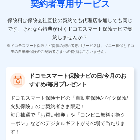
契約者専用サービス
者の氏名、住所、生年月日、性別、保険契約者と被保険
者の関係、保険加入の目的、保険商品の内容、保険料、
保険料のお支払方法、車のメーカーや走行距離などの情
保険料は保険会社直接の契約でも代理店を通しても同じ
報、建物の構造や築年数などの情報、ペットの種類や年
齢などの情報などが含まれます。
です。
それなら特典が付くドコモスマート保険ナビで契
約しませんか？
【共同して利用する者の範囲】
ドコモスマート保険ナビ提供の契約者専用サービスは、ソニー損保とドコ
当社
モの自動車保険のご契約者さまへの提供はございません。
株式会社NTTドコモ
【利用する者の利用目的】
ドコモスマート保険ナビの日/今月のお
当社又は株式会社NTTドコモが提供する保険関連サービ
すすめ/毎月プレゼント
スにおけるユーザ登録受付および管理のため
当社又は株式会社NTTドコモと取引のあるもしくは委託
を受けている保険会社・提携会社の保険その他に関する
ドコモスマート保険ナビの「自動車保険/バイク保険/
情報を提供するため、また維持管理等の委託業務遂行の
火災保険」のご契約者さま限定！
ため、またそれらに付帯、関連する当社、株式会社NTT
ドコモおよび提携会社のサービスを案内、提供するため
毎月抽選で「お買い物券」や「コンビニ無料引換ク
（各サービスで取得したサービス利用履歴、ウェブサイ
ーポン」などのデジタルギフトがその場で当たりま
トの閲覧履歴、購買履歴、ご契約内容等のパーソナルデ
ータを分析して、お客さまの趣味・嗜好・傾向に応じた
す！
サービス・商品等に関するご提案や広告の配信等を行う