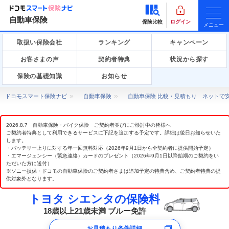
自動車保険
保険比較
ログイン
メニュー
取扱い保険会社
ランキング
キャンペーン
お客さまの声
契約者特典
状況から探す
保険の基礎知識
お知らせ
ドコモスマート保険ナビ
自動車保険
自動車保険 比較・見積もり ネットで
2026.8.7 自動車保険・バイク保険 ご契約者並びにご検討中の皆様へ
ご契約者特典として利用できるサービスに下記を追加する予定です。詳細は後日お知らせいた
します。
・バッテリー上りに対する年一回無料対応（2026年9月1日から全契約者に提供開始予定）
・エマージェンシー（緊急連絡）カードのプレゼント（2026年9月1日以降始期のご契約をい
ただいた方に送付）
※ソニー損保・ドコモの自動車保険のご契約者さまは追加予定の特典含め、ご契約者特典の提
供対象外となります。
トヨタ シエンタの保険料
18歳以上21歳未満 ブルー免許
お見積もり条件詳細