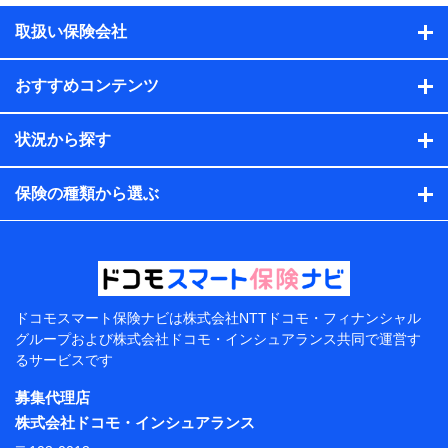
積の試算結果情報、メールマガジンを提供した際のメー
取扱い保険会社
ル内容や送信履歴の情報及び保険の更改案内等を提供し
た際のメール内容や送信履歴などの情報）が含まれま
す。
おすすめコンテンツ
保険契約情報
当社または株式会社NTTドコモ・フィナンシャルグルー
プが取得し、又は保有する保険契約に関する情報。例と
状況から探す
して、保険契約者及び被保険者の氏名、住所、生年月
日、性別、保険契約者と被保険者の関係、保険加入の目
的、保険商品の内容、保険料、保険料のお支払方法、車
保険の種類から選ぶ
のメーカーや走行距離などの情報、建物の構造や築年数
などの情報、ペットの種類や年齢などの情報などが含ま
れます。
提供当事者から受領当事者が個人データを取得する方法
電子的・電磁的方法等
【共同して利用する者の範囲】
ドコモスマート保険ナビは
株式会社NTTドコモ・フィナンシャル
グループおよび
株式会社ドコモ・インシュアランス共同で
運営す
当社
るサービスです
株式会社NTTドコモ・フィナンシャルグループ
募集代理店
【利用目的】
株式会社ドコモ・インシュアランス
当社または株式会社NTTドコモ・フィナンシャルグルー