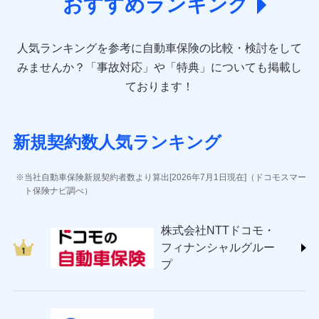
おすすめランキング
アクサ損害保険株式会社 (https://www.axa-
direct.co.jp/)
アニコム損害保険株式会社 (https://www.anicom-
人気ランキングを参考に自動車保険の比較・検討をして
sompo.co.jp/)
東京海上ダイレクト損害保険株式会社 (https://www.e-
みませんか？
「事故対応」や「特典」についても掲載し
design.net/)
ております！
AIG損害保険株式会社 (https://www.aig.co.jp/sonpo)
ＳＢＩ損害保険株式会社
(https://www.sbisonpo.co.jp/)
新規契約数人気ランキング
ジェイアイ傷害火災保険株式会社
(https://www.jihoken.co.jp/)
ソニー損害保険株式会社
当社自動車保険新規契約者数より算出[2026年7月1日現在]（ドコモスマー
(https://www.sonysonpo.co.jp/)
ト保険ナビ調べ）
損害保険ジャパン株式会社 (https://www.sompo-
japan.co.jp/)
株式会社NTTドコモ・
ＳＯＭＰＯダイレクト損害保険株式会社
フィナンシャルグルー
(https://www.sompo-direct.co.jp/)
プ
チューリッヒ保険会社 (https://www.zurich.co.jp/)
東京海上日動火災保険株式会社
(https://www.tokiomarine-nichido.co.jp/)
日新火災海上保険株式会社