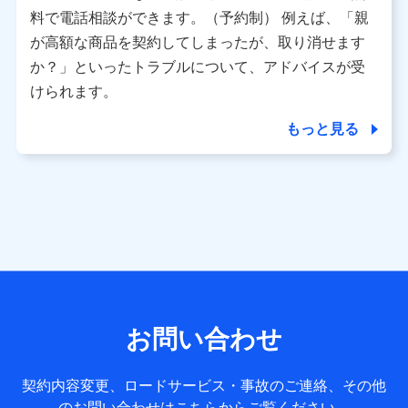
※ パーソナルデータダッシュボードの「第三者提供の管
料で電話相談ができます。（予約制） 例えば、「親
理」の設定状態にかかわらず、共同利用する場合がありま
が高額な商品を契約してしまったが、取り消せます
す。
か？」といったトラブルについて、アドバイスが受
※ dポイントクラブ会員ではないお客さま（2019年12月11
けられます。
日以降、一度もdポイントクラブ会員であったことがないお
客さまに限る）に関する、2019年12月10日以前に取得した
もっと見る
個人データは、こちら の利用目的の範囲内に限って共同利
用します。
当社は株式会社NTTドコモ・フィナンシャルグループ
との間で、以下のとおり個人データを共同利用しま
す。
【共同して利用される利用データの項目】
当社または株式会社NTTドコモ・フィナンシャルグループが
サービス提供等を通じて取得した、以下の情報などの個人デ
お問い合わせ
ータ
基本情報
契約内容変更、ロードサービス・事故のご連絡、その他
氏名、電話番号、メールアドレス、お客さまの識別子、
のお問い合わせはこちらからご覧ください。