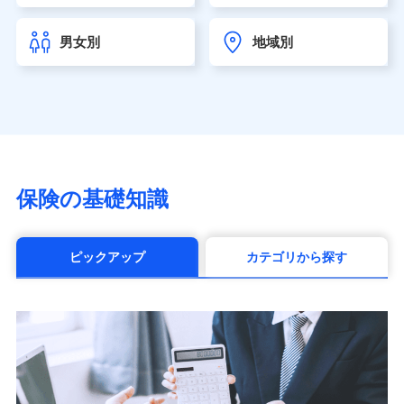
チューリッヒ生命保険株式会社
（https://www.zurichlife.co.jp/）
男女別
地域別
東京海上日動あんしん生命保険株式会社
（https://www.tmn-anshin.co.jp/）
なないろ生命保険株式会社
（https://www.nanairolife.co.jp/）
日本生命保険相互会社（https://www.nissay.co.jp）
はなさく生命保険株式会社
（https://www.life8739.co.jp/）
マニュライフ生命保険株式会社
保険の基礎知識
（https://www.manulife.co.jp/）
三井住友海上あいおい生命保険株式会社
（https://www.msa-life.co.jp/）
ピックアップ
カテゴリから探す
メットライフ生命株式会社(https://www.metlife.co.jp/)
メディケア生命保険株式会社
（https://www.medicarelife.com/）
■少額短期保険
株式会社アシロ少額短期保険 (https://kailash.co.jp/)
SBIいきいき少額短期保険会社 (https://www.i-
sedai.com/)