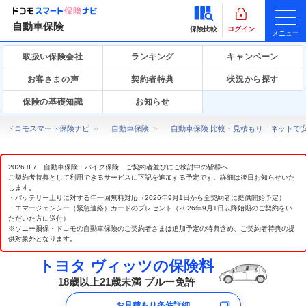
自動車保険
保険比較
ログイン
メニュー
取扱い保険会社
ランキング
キャンペーン
お客さまの声
契約者特典
状況から探す
保険の基礎知識
お知らせ
ドコモスマート保険ナビ
自動車保険
自動車保険 比較・見積もり ネットで
2026.8.7 自動車保険・バイク保険 ご契約者並びにご検討中の皆様へ
ご契約者特典として利用できるサービスに下記を追加する予定です。詳細は後日お知らせいた
します。
・バッテリー上りに対する年一回無料対応（2026年9月1日から全契約者に提供開始予定）
・エマージェンシー（緊急連絡）カードのプレゼント（2026年9月1日以降始期のご契約をい
ただいた方に送付）
※ソニー損保・ドコモの自動車保険のご契約者さまは追加予定の特典含め、ご契約者特典の提
供対象外となります。
トヨタ ヴィッツの保険料
18歳以上21歳未満 ブルー免許
お見積もり条件詳細