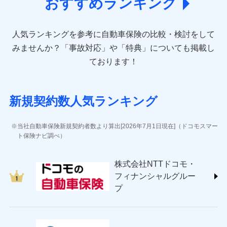
おすすめランキング
アクサ損害保険株式会社 (https://www.axa-
direct.co.jp/)
アニコム損害保険株式会社 (https://www.anicom-
人気ランキングを参考に自動車保険の比較・検討をして
sompo.co.jp/)
東京海上ダイレクト損害保険株式会社 (https://www.e-
みませんか？
「事故対応」や「特典」についても掲載し
design.net/)
ております！
AIG損害保険株式会社 (https://www.aig.co.jp/sonpo)
ＳＢＩ損害保険株式会社
(https://www.sbisonpo.co.jp/)
新規契約数人気ランキング
ジェイアイ傷害火災保険株式会社
(https://www.jihoken.co.jp/)
ソニー損害保険株式会社
当社自動車保険新規契約者数より算出[2026年7月1日現在]（ドコモスマー
(https://www.sonysonpo.co.jp/)
ト保険ナビ調べ）
損害保険ジャパン株式会社 (https://www.sompo-
japan.co.jp/)
株式会社NTTドコモ・
ＳＯＭＰＯダイレクト損害保険株式会社
フィナンシャルグルー
(https://www.sompo-direct.co.jp/)
プ
チューリッヒ保険会社 (https://www.zurich.co.jp/)
東京海上日動火災保険株式会社
(https://www.tokiomarine-nichido.co.jp/)
日新火災海上保険株式会社