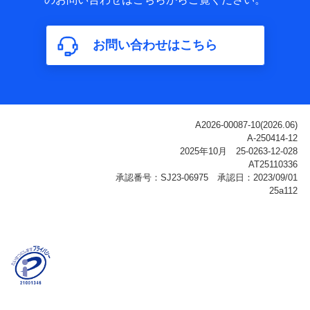
属性、連絡先、dポイントサービスのご利用に関する情
報。例として、dポイントカード番号、性別、年齢、家族
構成、住所、dポイント残高、dポイント利用履歴などが
お問い合わせはこちら
含まれます。
利用情報
当社または株式会社NTTドコモ・フィナンシャルグルー
プが提供する各種サービスなどのご契約・ご利用などに
関する情報。例として、当社または株式会社NTTドコ
モ・フィナンシャルグループが提供する各種サービスの
ご契約状態・ご利用履歴インターネット利用時の行動に
関する情報、アプリケーション利用時の行動に関する情
報、購入されたサービスや商品の名称・購入場所・決済
に関する情報、アンケートの回答に関する情報などが含
まれます。
保険関連サービス情報
当社または株式会社NTTドコモ・フィナンシャルグルー
プが提供する保険関連サービスに関して取得し、又は保
有する情報。例として、見積請求受付時、資料請求受付
時又はユーザー登録受付時に提供いただいた情報（氏
名、住所、生年月日、性別、保険契約者と被保険者の関
係、保険加入の目的、保険商品の内容、保険料、保険料
のお支払方法、車のメーカーや走行距離などの情報、建
物の構造や築年数などの情報、ペットの種類や年齢な
ど）及びお客様との応対記録（お客様に提示した比較見