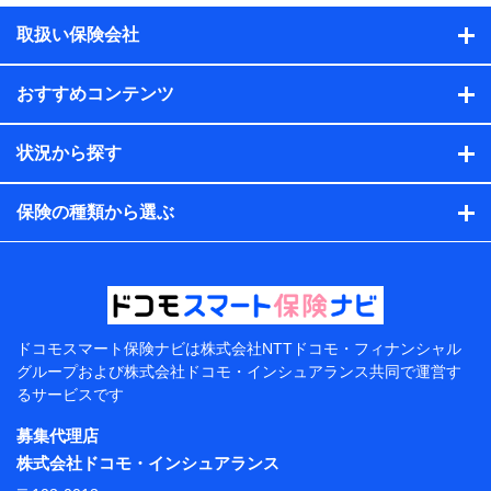
積の試算結果情報、メールマガジンを提供した際のメー
取扱い保険会社
ル内容や送信履歴の情報及び保険の更改案内等を提供し
た際のメール内容や送信履歴などの情報）が含まれま
す。
おすすめコンテンツ
保険契約情報
当社または株式会社NTTドコモ・フィナンシャルグルー
プが取得し、又は保有する保険契約に関する情報。例と
状況から探す
して、保険契約者及び被保険者の氏名、住所、生年月
日、性別、保険契約者と被保険者の関係、保険加入の目
的、保険商品の内容、保険料、保険料のお支払方法、車
保険の種類から選ぶ
のメーカーや走行距離などの情報、建物の構造や築年数
などの情報、ペットの種類や年齢などの情報などが含ま
れます。
提供当事者から受領当事者が個人データを取得する方法
電子的・電磁的方法等
【共同して利用する者の範囲】
ドコモスマート保険ナビは
株式会社NTTドコモ・フィナンシャル
グループおよび
株式会社ドコモ・インシュアランス共同で
運営す
当社
るサービスです
株式会社NTTドコモ・フィナンシャルグループ
募集代理店
【利用目的】
株式会社ドコモ・インシュアランス
当社または株式会社NTTドコモ・フィナンシャルグルー