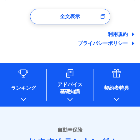
1.見積請求受付時、資料請求受付時、ユーザー登録受
付時
全文表示
ユーザー登録受付および、管理のため
郵便、電話、およびＥメール等により、当社と取引のあるも
しくは委託を受けている保険会社・提携会社の保険その他に
利用規約
関する情報を提供し、金融商品等の契約を勧奨するため、ま
プライバシーポリシー
た維持管理等の委託業務遂行のため、またそれらに付帯、関
連する当社および提携会社のサービスを案内、提供するため
（なお、当社は複数の保険会社と取引があり、取得した個人
情報を取引のある他の保険会社の商品・サービスをご提案す
るために利用させていただくことがあります。）
各種セミナーの開催のため
コンサルティングサービスの実施のため
アドバイス
アンケートやキャンペーン等の実施のため
ランキング
契約者特典
基礎知識
上記に係る案内・手続き・管理等付帯業務を行うため
* 当社が委託を受けている保険会社の情報は、保険会社のホ
ームページに掲載しておりますので、ご確認ください。
■損害保険
あいおいニッセイ同和損害保険株式会社
自動車保険
(https://www.aioinissaydowa.co.jp/)