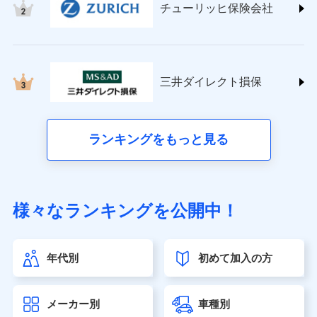
チューリッヒ保険会社
(https://www.nisshinfire.co.jp/)
ペット＆ファミリー損害保険株式会社
(https://www.petfamilyins.co.jp/)
三井住友海上火災保険株式会社 (https://www.ms-
ins.com/)
三井ダイレクト損保
三井ダイレクト損害保険株式会社
(https://www.mitsui-direct.co.jp/)
■生命保険
ランキングをもっと見る
アクサ生命保険株式会社（https://www.axa.co.jp/）
SBI生命保険株式会社（https://www.sbilife.co.jp/）
FWD生命保険株式会社（https://www.fwdlife.co.jp/）
ソニー生命保険株式会社
様々なランキングを公開中！
（https://www.sonylife.co.jp）
SOMPOひまわり生命保険株式会社
（https://www.himawari-life.co.jp/）
年代別
初めて加入の方
第一ネオ生命保険株式会社（https://neofirst.co.jp/）
大樹生命保険株式会社（https://www.taiju-life.co.jp）
太陽生命保険株式会社（https://www.taiyo-
メーカー別
車種別
seimei.co.jp）