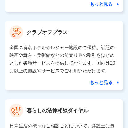
ことがあります。）
もっと見る
各種セミナーの開催のため
コンサルティングサービスの実施のため
アンケートやキャンペーン等の実施のため
上記に係る案内・手続き・管理等付帯業務を行うため
クラブオフプラス
【当該個人データの管理について責任を有する者の名称・住
所・代表者名】
全国の有名ホテルやレジャー施設のご優待、話題の
当該個人データを取り扱う各共同利用者（詳細は次のとお
映画や舞台・美術館などの前売り券の割引をはじめ
り）
とした各種サービスを提供しております。国内外20
東京都千代田区永田町2丁目11番1号 山王パークタワー
万以上の施設やサービスでご利用いただけます。
株式会社NTTドコモ 代表取締役社長 前田 義晃
もっと見る
東京都中央区日本橋人形町2-14-10 アーバンネット日本橋
ビル 3F
株式会社ドコモ・インシュアランス 代表取締役社長 吉
村 忠義
暮らしの法律相談ダイヤル
※ 当社および株式会社NTTドコモは、お客さまの情報を利
用させていただくにあたっては、「NTTドコモ パーソナル
日常生活の様々なご相談ごとについて、弁護士に無
データ憲章」に定める行動原則を順守します 。