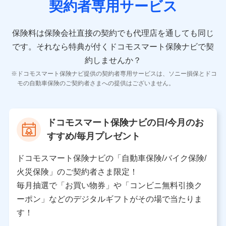
契約者専用サービス
者の氏名、住所、生年月日、性別、保険契約者と被保険
者の関係、保険加入の目的、保険商品の内容、保険料、
保険料のお支払方法、車のメーカーや走行距離などの情
保険料は保険会社直接の契約でも代理店を通しても同じ
報、建物の構造や築年数などの情報、ペットの種類や年
齢などの情報などが含まれます。
です。
それなら特典が付くドコモスマート保険ナビで契
約しませんか？
【共同して利用する者の範囲】
ドコモスマート保険ナビ提供の契約者専用サービスは、ソニー損保とドコ
当社
モの自動車保険のご契約者さまへの提供はございません。
株式会社NTTドコモ
【利用する者の利用目的】
ドコモスマート保険ナビの日/今月のお
当社又は株式会社NTTドコモが提供する保険関連サービ
すすめ/毎月プレゼント
スにおけるユーザ登録受付および管理のため
当社又は株式会社NTTドコモと取引のあるもしくは委託
を受けている保険会社・提携会社の保険その他に関する
ドコモスマート保険ナビの「自動車保険/バイク保険/
情報を提供するため、また維持管理等の委託業務遂行の
火災保険」のご契約者さま限定！
ため、またそれらに付帯、関連する当社、株式会社NTT
ドコモおよび提携会社のサービスを案内、提供するため
毎月抽選で「お買い物券」や「コンビニ無料引換ク
（各サービスで取得したサービス利用履歴、ウェブサイ
ーポン」などのデジタルギフトがその場で当たりま
トの閲覧履歴、購買履歴、ご契約内容等のパーソナルデ
ータを分析して、お客さまの趣味・嗜好・傾向に応じた
す！
サービス・商品等に関するご提案や広告の配信等を行う