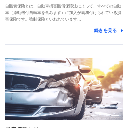
自賠責保険とは、自動車損害賠償保障法によって、すべての自動
業務の委託
車（原動機付自転車を含みます）に加入が義務付けられている損
当社は利用目的の達成に必要な範囲内において個人情報の取
害保険です。強制保険といわれています…
り扱いの全部または一部を委託する場合があります。
続きを見る
個人データの共同利用
当社は株式会社NTTドコモとの間で、以下のとおり個
人データを共同利用します。
【共同して利用される利用データの項目】
当社又は株式会社NTTドコモがサービス提供等を通じて取得
した、以下の情報などの個人データ
基本情報
氏名、電話番号、メールアドレス、お客さまの識別子、
属性、連絡先、dポイントサービスのご利用に関する情
報。例として、dポイントカード番号、性別、年齢、家族
構成、住所、dポイント残高、dポイント利用履歴などが
含まれます。
利用情報