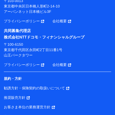
〒103-0013
プが提供する保険関連サービスにおけるユーザー登録受
東京都中央区日本橋人形町2-14-10
付および管理のため
アーバンネット日本橋ビル3F
当社または株式会社NTTドコモ・フィナンシャルグルー
プと取引のあるもしくは委託を受けている保険会社・提
プライバシーポリシー
会社概要
携会社の保険その他に関する情報を提供するため、また
維持管理等の委託業務遂行のため、またそれらに付帯、
共同募集代理店
関連する当社または株式会社NTTドコモ・フィナンシャ
株式会社NTTドコモ・フィナンシャルグループ
ルグループおよび提携会社のサービスを案内、提供する
ため
〒100-6150
（各サービスで取得したサービス利用履歴、ウェブサイ
東京都千代田区永田町2丁目11番1号
トの閲覧履歴、購買履歴、ご契約内容等のパーソナルデ
山王パークタワー
ータを分析して、お客さまの趣味・嗜好・傾向に応じた
サービス・商品等に関するご提案や広告の配信等を行う
プライバシーポリシー
会社概要
ことがあります。）
各種セミナーの開催のため
コンサルティングサービスの実施のため
規約・方針
アンケートやキャンペーン等の実施のため
上記に係る案内・手続き・管理等付帯業務を行うため
勧誘方針・保険契約の取扱いについて
【当該個人データの管理について責任を有する者の名称・住
推奨販売方針
所・代表者名】
お客さま本位の業務運営方針
当該個人データを取り扱う各共同利用者（詳細は次のとお