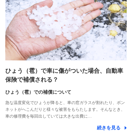
連する当社および提携会社のサービスを案内、提供するため
（なお、当社は複数の保険会社と取引があり、取得した個人
情報を取引のある他の保険会社の商品・サービスをご提案す
るために利用させていただくことがあります。）
上記に係る連絡・手続き・管理等付帯業務を行うため
3.セミナー募集サイトから取得した個人情報
各種セミナーの案内、開催のため
上記に係る連絡・手続き・管理等付帯業務を行うため
4.家族・友達紹介にて取得した個人情報
ひょう（雹）で車に傷がついた場合、自動車
被紹介者への連絡、及び当社と取引のあるもしくは委託を受
保険で補償される？
けている保険会社・提携会社の保険その他に関する情報を提
供し、金融商品等の契約を勧奨するため
ひょう（雹）での補償について
アンケートやキャンペーン等の実施のため
上記に係る連絡・手続き・管理等付帯業務を行うため
急な温度変化でひょうが降ると、車の窓ガラスが割れたり、ボン
ネットがへこんだりと様々な被害をもらたします。そんなとき、
5.通話録音にて取得する情報
車の修理費を毎回出していては大きな出費に…
電話対応の品質向上およびお問合せ内容の正確な把握のため
続きを見る