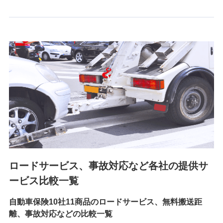
6.採用応募者の個人情報
採用選考および入社手続を実施するため
7.社員（従業者）の個人情報
人事･勤怠･健康・労務等の管理、給与支給、福利厚生・採用
退職関連処理等の各種手続きのため、当社と従業員または従
業員同士の連絡のため
8.取引先個人情報
取引先としての選定業務、営業情報の提供業務、契約締結手
続き業務、取引管理業務、およびこれらに準ずる業務の遂行
のため
ロードサービス、事故対応など各社の提供サ
9.お問い合わせ情報
各種お問い合わせに対応するため
ービス比較一覧
自動車保険10社11商品のロードサービス、無料搬送距
10.受託業務の 個人情報
離、事故対応などの比較一覧
受託業務の遂行およびこれらに準ずる業務の遂行のため