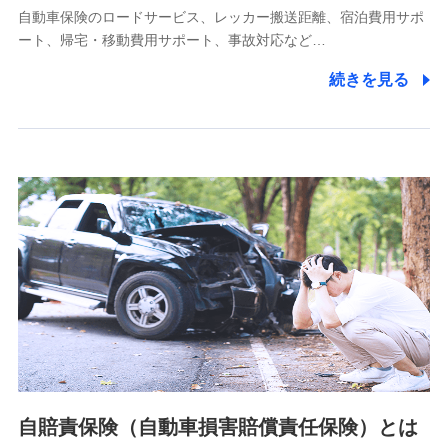
自動車保険のロードサービス、レッカー搬送距離、宿泊費用サポ
11.マイカー通勤管理クラウド並びに法人向けASPサー
ート、帰宅・移動費用サポート、事故対応など…
ビスに関してのお問い合わせ情報
続きを見る
各種お問い合わせに対応するため
当社のサービスに関する情報提供や、皆様に有用なお知らせ
をお送りするため
アンケートの送付のため
当社のサービスや媒体の運営改善に必要なデータを解析し、
分析するため
当社の対応品質向上やお問い合わせ内容の正確な把握のため
個人情報保護管理者の職名、連絡先
株式会社ドコモ・インシュアランス 営業部長
〒103-0013 東京都中央区日本橋人形町2-14-10 アーバン
ネット日本橋ビル 3F
株式会社ドコモ・インシュアランス
個人情報の第三者提供について
当社ではご本人の同意がある場合または法令に基づく場合を
自賠責保険（自動車損害賠償責任保険）とは
除き、第三者に提供いたしません。