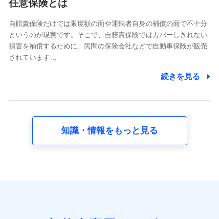
任意保険とは
当社又は株式会社NTTドコモが提供する各種サービスな
どのご契約・ご利用などに関する情報。例として、当社
又は株式会社NTTドコモが提供する各種サービスのご契
自賠責保険だけでは限度額の面や運転者自身の補償の面で不十分
約状態・ご利用履歴インターネット利用時の行動に関す
というのが現実です。そこで、自賠責保険ではカバーしきれない
る情報、アプリケーション利用時の行動に関する情報、
損害を補償するために、民間の保険会社などで自動車保険が販売
購入されたサービスや商品の名称・購入場所・決済に関
されています…
する情報、アンケートの回答に関する情報などが含まれ
ます。
続きを見る
保険関連サービス情報
当社又は株式会社NTTドコモが提供する保険関連サービ
スに関して取得し、又は保有する情報。例として、見積
請求受付時、資料請求受付時又はユーザー登録受付時に
提供いただいた情報（氏名、住所、生年月日、性別、保
険契約者と被保険者の関係、保険加入の目的、保険商品
知識・情報をもっと見る
の内容、保険料、保険料のお支払方法、車のメーカーや
走行距離などの情報、建物の構造や築年数などの情報、
ペットの種類や年齢など）及びお客様との応対記録 （お
客様に提示した比較見積の試算結果情報、メールマガジ
ンを提供した際のメール内容や送信履歴の情報及び保険
の更改案内等を提供した際のメール内容や送信履歴など
の情報）が含まれます。
保険契約情報
当社又は株式会社NTTドコモが取得し、又は保有する保
険契約に関する情報。例として、保険契約者及び被保険