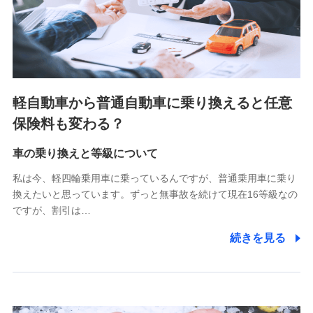
SBIペット少額短期保険株式会社 (https://www.sbipet-
ssi.co.jp/)
SBIリスタ少額短期保険会社
(https://www.jishin.co.jp/)
スマートプラス少額短期保険株式会社
（https://www.smartplus-insurance.com/）
軽自動車から普通自動車に乗り換えると任意
チューリッヒ少額短期保険株式会社
保険料も変わる？
(https://www.zurichssi.co.jp/)
Tokio Marine X少額短期保険株式会社
(https://www.tokiomarine-x.co.jp/)
車の乗り換えと等級について
ペットメディカルサポート株式会社
私は今、軽四輪乗用車に乗っているんですが、普通乗用車に乗り
(https://pshoken.co.jp/)
換えたいと思っています。ずっと無事故を続けて現在16等級なの
リトルファミリー少額短期保険株式会社
ですが、割引は…
(https://www.littlefamily-ssi.com/)
続きを見る
2.共同募集を行う代理店から受領する個人情報
郵便、電話、およびＥメール等により、当社と取引のあるも
しくは委託を受けている保険会社・提携会社の保険その他に
関する情報を提供し、金融商品等の契約を勧奨するため、ま
た維持管理等の委託業務遂行のため、またそれらに付帯、関