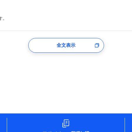
す。
登録受付時
全文表示
のあるもしくは委託を受けている保険会社・提携会社の保険その他に関
れらに付帯、関連する当社および提携会社のサービスを案内、提供する
した個人情報を取引のある他の保険会社の商品・サービスをご提案する
め
険会社のホームページに掲載しておりますので、ご確認ください。
aioinissaydowa.co.jp/)
co.jp/)
ompo.co.jp/)
e-design.net/)
npo)