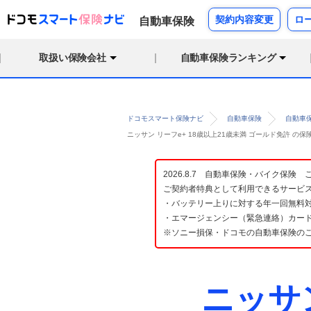
契約内容変更
ロ
自動車保険
取扱い保険会社
自動車保険ランキング
ドコモスマート保険ナビ
自動車保険
自動車
ニッサン リーフe+ 18歳以上21歳未満 ゴールド免許 
2026.8.7 自動車保険・バイク保
ご契約者特典として利用できるサービ
・バッテリー上りに対する年一回無料対
・エマージェンシー（緊急連絡）カード
※ソニー損保・ドコモの自動車保険の
ニッサ