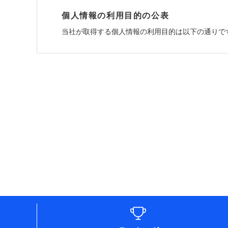
個人情報の利用目的の公表
当社が取得する個人情報の利用目的は以下の通りで
1.見積請求受付時、資料請求受付時、ユーザー
ユーザー登録受付および、管理のため
郵便、電話、およびＥメール等により、当社と取引
め、また維持管理等の委託業務遂行のため、またそ
（なお、当社は複数の保険会社と取引があり、取得
各種セミナーの開催のため
コンサルティングサービスの実施のため
アンケートやキャンペーン等の実施のため
上記に係る案内・手続き・管理等付帯業務を行うた
* 当社が委託を受けている保険会社の情報は、保
■損害保険
あいおいニッセイ同和損害保険株式会社 (https://www.
アクサ損害保険株式会社 (https://www.axa-direct.
アニコム損害保険株式会社 (https://www.anicom-s
東京海上ダイレクト損害保険株式会社 (https://www.
AIG損害保険株式会社 (https://www.aig.co.jp/so