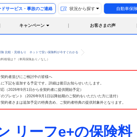
ードサービス・事故のご連絡
状況から探す
自動車保
キャンペーン
お客さまの声
保険 比較・見積もり ネットで安い保険料が今すぐわかる
の保険料相場は？（車両保険あり／なし）
険 ご契約者並びにご検討中の皆様へ
スに下記を追加する予定です。詳細は後日お知らせいたします。
応（2026年9月1日から全契約者に提供開始予定）
のプレゼント（2026年9月1日以降始期のご契約をいただいた方に送付）
ご契約者さまは追加予定の特典含め、ご契約者特典の提供対象外となります。
ン リーフe+の保険料