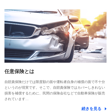
当社は株式会社NTTドコモとの間で、以下のとおり個
人データを共同利用します。
【共同して利用される利用データの項目】
当社又は株式会社NTTドコモがサービス提供等を通じて取得
した、以下の情報などの個人データ
基本情報
氏名、電話番号、メールアドレス、お客さまの識別子、
属性、連絡先、dポイントサービスのご利用に関する情
報。例として、dポイントカード番号、性別、年齢、家族
構成、住所、dポイント残高、dポイント利用履歴などが
含まれます。
利用情報
任意保険とは
当社又は株式会社NTTドコモが提供する各種サービスな
どのご契約・ご利用などに関する情報。例として、当社
又は株式会社NTTドコモが提供する各種サービスのご契
自賠責保険だけでは限度額の面や運転者自身の補償の面で不十分
約状態・ご利用履歴インターネット利用時の行動に関す
というのが現実です。そこで、自賠責保険ではカバーしきれない
る情報、アプリケーション利用時の行動に関する情報、
損害を補償するために、民間の保険会社などで自動車保険が販売
購入されたサービスや商品の名称・購入場所・決済に関
されています…
する情報、アンケートの回答に関する情報などが含まれ
ます。
続きを見る
保険関連サービス情報