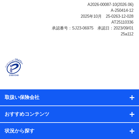
ご契約状態・ご利用履歴インターネット利用時の行動に
関する情報、アプリケーション利用時の行動に関する情
報、購入されたサービスや商品の名称・購入場所・決済
に関する情報、アンケートの回答に関する情報などが含
まれます。
保険関連サービス情報
当社または株式会社NTTドコモ・フィナンシャルグルー
プが提供する保険関連サービスに関して取得し、又は保
有する情報。例として、見積請求受付時、資料請求受付
時又はユーザー登録受付時に提供いただいた情報（氏
名、住所、生年月日、性別、保険契約者と被保険者の関
係、保険加入の目的、保険商品の内容、保険料、保険料
のお支払方法、車のメーカーや走行距離などの情報、建
物の構造や築年数などの情報、ペットの種類や年齢な
ど）及びお客様との応対記録（お客様に提示した比較見
積の試算結果情報、メールマガジンを提供した際のメー
取扱い保険会社
ル内容や送信履歴の情報及び保険の更改案内等を提供し
た際のメール内容や送信履歴などの情報）が含まれま
す。
おすすめコンテンツ
保険契約情報
当社または株式会社NTTドコモ・フィナンシャルグルー
プが取得し、又は保有する保険契約に関する情報。例と
状況から探す
して、保険契約者及び被保険者の氏名、住所、生年月