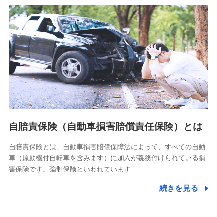
分析するため
当社の対応品質向上やお問い合わせ内容の正確な把握のため
個人情報保護管理者の職名、連絡先
株式会社ドコモ・インシュアランス 営業部長
〒103-0013 東京都中央区日本橋人形町2-14-10 アーバン
ネット日本橋ビル 3F
株式会社ドコモ・インシュアランス
個人情報の第三者提供について
当社ではご本人の同意がある場合または法令に基づく場合を
自賠責保険（自動車損害賠償責任保険）とは
除き、第三者に提供いたしません。
自賠責保険とは、自動車損害賠償保障法によって、すべての自動
業務の委託
車（原動機付自転車を含みます）に加入が義務付けられている損
当社は利用目的の達成に必要な範囲内において個人情報の取
害保険です。強制保険といわれています…
り扱いの全部または一部を委託する場合があります。
続きを見る
個人データの共同利用