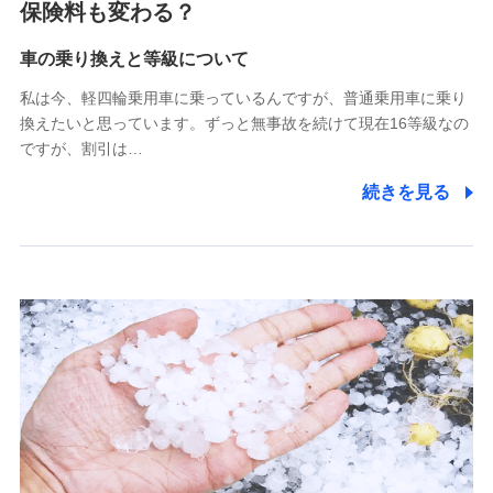
保険料も変わる？
(https://www.zurichssi.co.jp/)
Tokio Marine X少額短期保険株式会社
(https://www.tokiomarine-x.co.jp/)
車の乗り換えと等級について
ペットメディカルサポート株式会社
私は今、軽四輪乗用車に乗っているんですが、普通乗用車に乗り
(https://pshoken.co.jp/)
換えたいと思っています。ずっと無事故を続けて現在16等級なの
リトルファミリー少額短期保険株式会社
ですが、割引は…
(https://www.littlefamily-ssi.com/)
続きを見る
2.共同募集を行う代理店から受領する個人情報
郵便、電話、およびＥメール等により、当社と取引のあるも
しくは委託を受けている保険会社・提携会社の保険その他に
関する情報を提供し、金融商品等の契約を勧奨するため、ま
た維持管理等の委託業務遂行のため、またそれらに付帯、関
連する当社および提携会社のサービスを案内、提供するため
（なお、当社は複数の保険会社と取引があり、取得した個人
情報を取引のある他の保険会社の商品・サービスをご提案す
るために利用させていただくことがあります。）
上記に係る連絡・手続き・管理等付帯業務を行うため
3.セミナー募集サイトから取得した個人情報