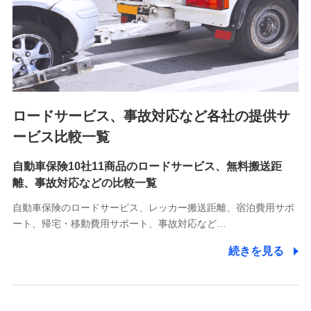
業員同士の連絡のため
8.取引先個人情報
取引先としての選定業務、営業情報の提供業務、契約締結手
続き業務、取引管理業務、およびこれらに準ずる業務の遂行
のため
ロードサービス、事故対応など各社の提供サ
9.お問い合わせ情報
各種お問い合わせに対応するため
ービス比較一覧
自動車保険10社11商品のロードサービス、無料搬送距
10.受託業務の 個人情報
離、事故対応などの比較一覧
受託業務の遂行およびこれらに準ずる業務の遂行のため
自動車保険のロードサービス、レッカー搬送距離、宿泊費用サポ
11.マイカー通勤管理クラウド並びに法人向けASPサー
ート、帰宅・移動費用サポート、事故対応など…
ビスに関してのお問い合わせ情報
続きを見る
各種お問い合わせに対応するため
当社のサービスに関する情報提供や、皆様に有用なお知らせ
をお送りするため
アンケートの送付のため
当社のサービスや媒体の運営改善に必要なデータを解析し、