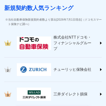
(https://www.sbisonpo.co.jp/)
新規契約数人気ランキング
ジェイアイ傷害火災保険株式会社
(https://www.jihoken.co.jp/)
ソニー損害保険株式会社
当社自動車保険新規契約者数より算出[2026年7月1日現在]（ドコモスマー
(https://www.sonysonpo.co.jp/)
ト保険ナビ調べ）
損害保険ジャパン株式会社 (https://www.sompo-
japan.co.jp/)
株式会社NTTドコモ・
ＳＯＭＰＯダイレクト損害保険株式会社
フィナンシャルグルー
(https://www.sompo-direct.co.jp/)
プ
チューリッヒ保険会社 (https://www.zurich.co.jp/)
東京海上日動火災保険株式会社
(https://www.tokiomarine-nichido.co.jp/)
日新火災海上保険株式会社
チューリッヒ保険会社
(https://www.nisshinfire.co.jp/)
ペット＆ファミリー損害保険株式会社
(https://www.petfamilyins.co.jp/)
三井住友海上火災保険株式会社 (https://www.ms-
ins.com/)
三井ダイレクト損保
三井ダイレクト損害保険株式会社
(https://www.mitsui-direct.co.jp/)