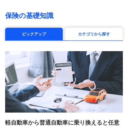
（https://www.life8739.co.jp/）
マニュライフ生命保険株式会社
保険の基礎知識
（https://www.manulife.co.jp/）
三井住友海上あいおい生命保険株式会社
（https://www.msa-life.co.jp/）
ピックアップ
カテゴリから探す
メットライフ生命株式会社(https://www.metlife.co.jp/)
メディケア生命保険株式会社
（https://www.medicarelife.com/）
■少額短期保険
株式会社アシロ少額短期保険 (https://kailash.co.jp/)
SBIいきいき少額短期保険会社 (https://www.i-
sedai.com/)
SBIペット少額短期保険株式会社 (https://www.sbipet-
ssi.co.jp/)
SBIリスタ少額短期保険会社
(https://www.jishin.co.jp/)
スマートプラス少額短期保険株式会社
（https://www.smartplus-insurance.com/）
軽自動車から普通自動車に乗り換えると任意
チューリッヒ少額短期保険株式会社