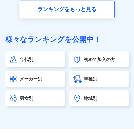
■生命保険
ランキングをもっと見る
アクサ生命保険株式会社（https://www.axa.co.jp/）
SBI生命保険株式会社（https://www.sbilife.co.jp/）
FWD生命保険株式会社（https://www.fwdlife.co.jp/）
ソニー生命保険株式会社
様々なランキングを公開中！
（https://www.sonylife.co.jp）
SOMPOひまわり生命保険株式会社
（https://www.himawari-life.co.jp/）
年代別
初めて加入の方
第一ネオ生命保険株式会社（https://neofirst.co.jp/）
大樹生命保険株式会社（https://www.taiju-life.co.jp）
太陽生命保険株式会社（https://www.taiyo-
メーカー別
車種別
seimei.co.jp）
チューリッヒ生命保険株式会社
（https://www.zurichlife.co.jp/）
男女別
地域別
東京海上日動あんしん生命保険株式会社
（https://www.tmn-anshin.co.jp/）
なないろ生命保険株式会社
（https://www.nanairolife.co.jp/）
日本生命保険相互会社（https://www.nissay.co.jp）
はなさく生命保険株式会社