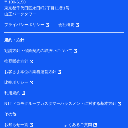
〒100-6150
（各サービスで取得したサービス利用履歴、ウェブサイ
東京都千代田区永田町2丁目11番1号
トの閲覧履歴、購買履歴、ご契約内容等のパーソナルデ
山王パークタワー
ータを分析して、お客さまの趣味・嗜好・傾向に応じた
サービス・商品等に関するご提案や広告の配信等を行う
プライバシーポリシー
会社概要
ことがあります。）
各種セミナーの開催のため
コンサルティングサービスの実施のため
規約・方針
アンケートやキャンペーン等の実施のため
上記に係る案内・手続き・管理等付帯業務を行うため
勧誘方針・保険契約の取扱いについて
【当該個人データの管理について責任を有する者の名称・住
推奨販売方針
所・代表者名】
お客さま本位の業務運営方針
当該個人データを取り扱う各共同利用者（詳細は次のとお
り）
比較ポリシー
東京都千代田区永田町2丁目11番1号 山王パークタワー
利用規約
株式会社NTTドコモ・フィナンシャルグループ 代表取締役
社長 廣井 孝史
NTTドコモグループカスタマーハラスメントに対する基本方針
東京都中央区日本橋人形町2-14-10 アーバンネット日本橋
その他
ビル 3F
お知らせ一覧
よくあるご質問
株式会社ドコモ・インシュアランス 代表取締役社長 吉