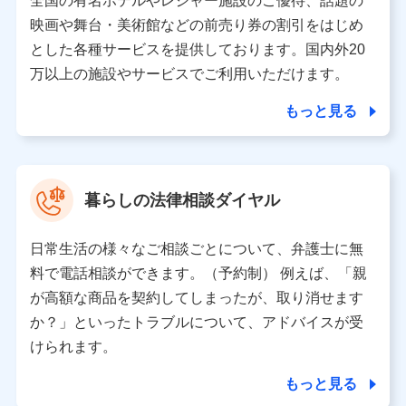
全国の有名ホテルやレジャー施設のご優待、話題の
当該個人データを取り扱う各共同利用者（詳細は次のとお
映画や舞台・美術館などの前売り券の割引をはじめ
り）
とした各種サービスを提供しております。国内外20
東京都千代田区永田町2丁目11番1号 山王パークタワー
万以上の施設やサービスでご利用いただけます。
株式会社NTTドコモ 代表取締役社長 前田 義晃
もっと見る
東京都中央区日本橋人形町2-14-10 アーバンネット日本橋
ビル 3F
株式会社ドコモ・インシュアランス 代表取締役社長 吉
村 忠義
暮らしの法律相談ダイヤル
※ 当社および株式会社NTTドコモは、お客さまの情報を利
用させていただくにあたっては、「NTTドコモ パーソナル
日常生活の様々なご相談ごとについて、弁護士に無
データ憲章」に定める行動原則を順守します 。
※ パーソナルデータダッシュボードの「第三者提供の管
料で電話相談ができます。（予約制） 例えば、「親
理」の設定状態にかかわらず、共同利用する場合がありま
が高額な商品を契約してしまったが、取り消せます
す。
か？」といったトラブルについて、アドバイスが受
※ dポイントクラブ会員ではないお客さま（2019年12月11
けられます。
日以降、一度もdポイントクラブ会員であったことがないお
客さまに限る）に関する、2019年12月10日以前に取得した
もっと見る
個人データは、こちら の利用目的の範囲内に限って共同利