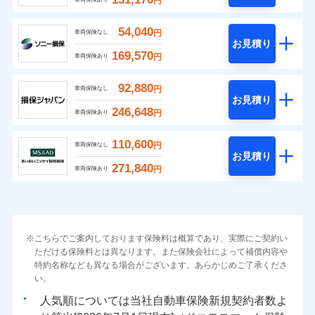
円
54,040
円
車両保険なし
お見積り
169,570
円
車両保険あり
92,880
円
車両保険なし
お見積り
246,648
円
車両保険あり
110,600
円
車両保険なし
お見積り
271,840
円
車両保険あり
こちらでご案内しております保険料は概算であり、実際にご契約い
ただける保険料とは異なります。また保険会社によって補償内容や
特約名称なども異なる場合がございます。あらかじめご了承くださ
い。
人気順については当社
新規契約者数よ