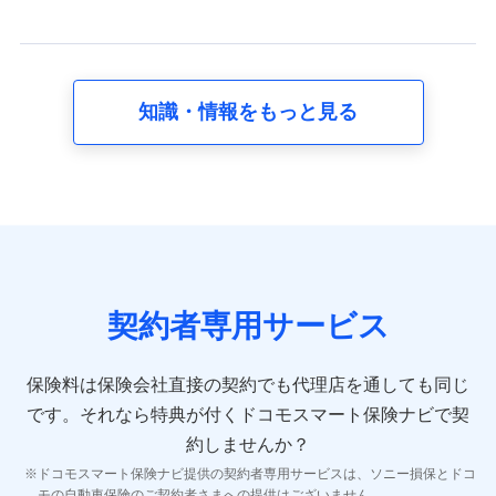
当社又は株式会社NTTドコモが提供する保険関連サービ
スに関して取得し、又は保有する情報。例として、見積
請求受付時、資料請求受付時又はユーザー登録受付時に
提供いただいた情報（氏名、住所、生年月日、性別、保
険契約者と被保険者の関係、保険加入の目的、保険商品
知識・情報をもっと見る
の内容、保険料、保険料のお支払方法、車のメーカーや
走行距離などの情報、建物の構造や築年数などの情報、
ペットの種類や年齢など）及びお客様との応対記録 （お
客様に提示した比較見積の試算結果情報、メールマガジ
ンを提供した際のメール内容や送信履歴の情報及び保険
の更改案内等を提供した際のメール内容や送信履歴など
の情報）が含まれます。
保険契約情報
当社又は株式会社NTTドコモが取得し、又は保有する保
険契約に関する情報。例として、保険契約者及び被保険
契約者専用サービス
者の氏名、住所、生年月日、性別、保険契約者と被保険
者の関係、保険加入の目的、保険商品の内容、保険料、
保険料のお支払方法、車のメーカーや走行距離などの情
保険料は保険会社直接の契約でも代理店を通しても同じ
報、建物の構造や築年数などの情報、ペットの種類や年
齢などの情報などが含まれます。
です。
それなら特典が付くドコモスマート保険ナビで契
約しませんか？
【共同して利用する者の範囲】
ドコモスマート保険ナビ提供の契約者専用サービスは、ソニー損保とドコ
当社
モの自動車保険のご契約者さまへの提供はございません。