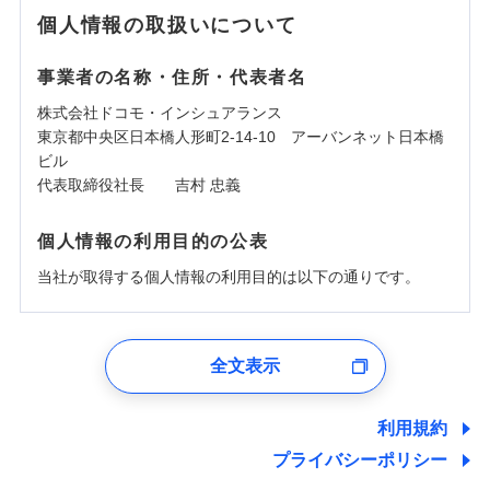
個人情報の取扱いについて
事業者の名称・住所・代表者名
株式会社ドコモ・インシュアランス
東京都中央区日本橋人形町2-14-10 アーバンネット日本橋
ビル
代表取締役社長 吉村 忠義
個人情報の利用目的の公表
当社が取得する個人情報の利用目的は以下の通りです。
1.見積請求受付時、資料請求受付時、ユーザー登録受
付時
全文表示
ユーザー登録受付および、管理のため
郵便、電話、およびＥメール等により、当社と取引のあるも
しくは委託を受けている保険会社・提携会社の保険その他に
利用規約
関する情報を提供し、金融商品等の契約を勧奨するため、ま
プライバシーポリシー
た維持管理等の委託業務遂行のため、またそれらに付帯、関
連する当社および提携会社のサービスを案内、提供するため