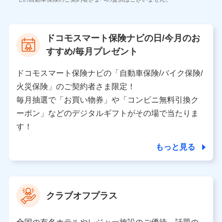
株式会社NTTドコモ
【利用する者の利用目的】
ドコモスマート保険ナビの日/今月のお
当社又は株式会社NTTドコモが提供する保険関連サービ
すすめ/毎月プレゼント
スにおけるユーザ登録受付および管理のため
当社又は株式会社NTTドコモと取引のあるもしくは委託
を受けている保険会社・提携会社の保険その他に関する
ドコモスマート保険ナビの「自動車保険/バイク保険/
情報を提供するため、また維持管理等の委託業務遂行の
火災保険」のご契約者さま限定！
ため、またそれらに付帯、関連する当社、株式会社NTT
ドコモおよび提携会社のサービスを案内、提供するため
毎月抽選で「お買い物券」や「コンビニ無料引換ク
（各サービスで取得したサービス利用履歴、ウェブサイ
ーポン」などのデジタルギフトがその場で当たりま
トの閲覧履歴、購買履歴、ご契約内容等のパーソナルデ
ータを分析して、お客さまの趣味・嗜好・傾向に応じた
す！
サービス・商品等に関するご提案や広告の配信等を行う
ことがあります。）
もっと見る
各種セミナーの開催のため
コンサルティングサービスの実施のため
アンケートやキャンペーン等の実施のため
上記に係る案内・手続き・管理等付帯業務を行うため
クラブオフプラス
【当該個人データの管理について責任を有する者の名称・住
所・代表者名】