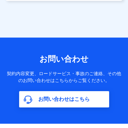
用します。
当社は株式会社NTTドコモ・フィナンシャルグループ
との間で、以下のとおり個人データを共同利用しま
す。
【共同して利用される利用データの項目】
当社または株式会社NTTドコモ・フィナンシャルグループが
サービス提供等を通じて取得した、以下の情報などの個人デ
お問い合わせ
ータ
基本情報
契約内容変更、ロードサービス・事故のご連絡、その他
氏名、電話番号、メールアドレス、お客さまの識別子、
のお問い合わせはこちらからご覧ください。
属性、連絡先、dポイントサービスのご利用に関する情
報。例として、dポイントカード番号、性別、年齢、家族
構成、住所、dポイント残高、dポイント利用履歴などが
お問い合わせはこちら
含まれます。
利用情報
当社または株式会社NTTドコモ・フィナンシャルグルー
プが提供する各種サービスなどのご契約・ご利用などに
関する情報。例として、当社または株式会社NTTドコ
モ・フィナンシャルグループが提供する各種サービスの