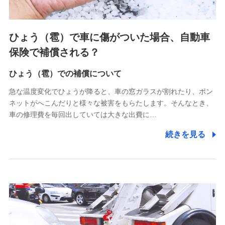
各種セミナーの案内、開催のため
上記に係る連絡・手続き・管理等付帯業務を行うため
4.家族・友達紹介にて取得した個人情報
ひょう（雹）で車に傷がついた場合、自動車
被紹介者への連絡、及び当社と取引のあるもしくは委託を受
保険で補償される？
けている保険会社・提携会社の保険その他に関する情報を提
供し、金融商品等の契約を勧奨するため
ひょう（雹）での補償について
アンケートやキャンペーン等の実施のため
上記に係る連絡・手続き・管理等付帯業務を行うため
急な温度変化でひょうが降ると、車の窓ガラスが割れたり、ボン
ネットがへこんだりと様々な被害をもらたします。そんなとき、
5.通話録音にて取得する情報
車の修理費を毎回出していては大きな出費に…
電話対応の品質向上およびお問合せ内容の正確な把握のため
続きを見る
6.採用応募者の個人情報
採用選考および入社手続を実施するため
7.社員（従業者）の個人情報
人事･勤怠･健康・労務等の管理、給与支給、福利厚生・採用
退職関連処理等の各種手続きのため、当社と従業員または従