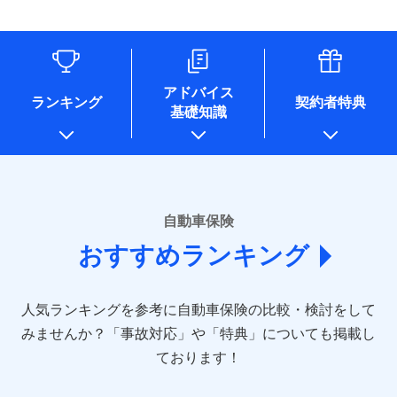
（なお、当社は複数の保険会社と取引があり、取得した個人
情報を取引のある他の保険会社の商品・サービスをご提案す
るために利用させていただくことがあります。）
各種セミナーの開催のため
コンサルティングサービスの実施のため
アドバイス
アンケートやキャンペーン等の実施のため
ランキング
契約者特典
基礎知識
上記に係る案内・手続き・管理等付帯業務を行うため
* 当社が委託を受けている保険会社の情報は、保険会社のホ
ームページに掲載しておりますので、ご確認ください。
■損害保険
あいおいニッセイ同和損害保険株式会社
自動車保険
(https://www.aioinissaydowa.co.jp/)
おすすめランキング
アクサ損害保険株式会社 (https://www.axa-
direct.co.jp/)
アニコム損害保険株式会社 (https://www.anicom-
人気ランキングを参考に自動車保険の比較・検討をして
sompo.co.jp/)
東京海上ダイレクト損害保険株式会社 (https://www.e-
みませんか？
「事故対応」や「特典」についても掲載し
design.net/)
ております！
AIG損害保険株式会社 (https://www.aig.co.jp/sonpo)
ＳＢＩ損害保険株式会社