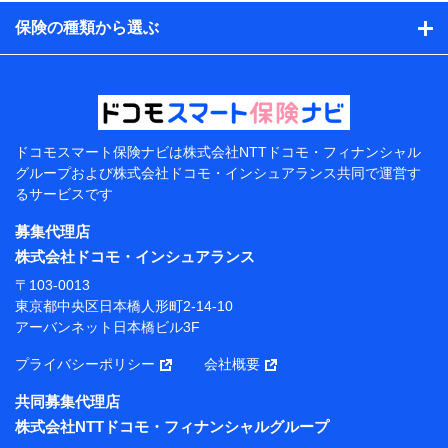
日、性別、保険契約者と被保険者の関係、保険加入の目
的、保険商品の内容、保険料、保険料のお支払方法、車
保険の種類から選ぶ
のメーカーや走行距離などの情報、建物の構造や築年数
などの情報、ペットの種類や年齢などの情報などが含ま
れます。
提供当事者から受領当事者が個人データを取得する方法
電子的・電磁的方法等
【共同して利用する者の範囲】
ドコモスマート保険ナビは
株式会社NTTドコモ・フィナンシャル
グループおよび
株式会社ドコモ・インシュアランス共同で
運営す
当社
るサービスです
株式会社NTTドコモ・フィナンシャルグループ
募集代理店
【利用目的】
株式会社ドコモ・インシュアランス
当社または株式会社NTTドコモ・フィナンシャルグルー
〒103-0013
プが提供する保険関連サービスにおけるユーザー登録受
東京都中央区日本橋人形町2-14-10
付および管理のため
アーバンネット日本橋ビル3F
当社または株式会社NTTドコモ・フィナンシャルグルー
プと取引のあるもしくは委託を受けている保険会社・提
プライバシーポリシー
会社概要
携会社の保険その他に関する情報を提供するため、また
維持管理等の委託業務遂行のため、またそれらに付帯、
共同募集代理店
関連する当社または株式会社NTTドコモ・フィナンシャ
株式会社NTTドコモ・フィナンシャルグループ
ルグループおよび提携会社のサービスを案内、提供する
ため