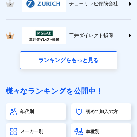
チューリッヒ保険会社
(https://www.nisshinfire.co.jp/)
ペット＆ファミリー損害保険株式会社
(https://www.petfamilyins.co.jp/)
三井住友海上火災保険株式会社 (https://www.ms-
ins.com/)
三井ダイレクト損保
三井ダイレクト損害保険株式会社
(https://www.mitsui-direct.co.jp/)
■生命保険
ランキングをもっと見る
アクサ生命保険株式会社（https://www.axa.co.jp/）
SBI生命保険株式会社（https://www.sbilife.co.jp/）
FWD生命保険株式会社（https://www.fwdlife.co.jp/）
ソニー生命保険株式会社
様々なランキングを公開中！
（https://www.sonylife.co.jp）
SOMPOひまわり生命保険株式会社
（https://www.himawari-life.co.jp/）
年代別
初めて加入の方
第一ネオ生命保険株式会社（https://neofirst.co.jp/）
大樹生命保険株式会社（https://www.taiju-life.co.jp）
太陽生命保険株式会社（https://www.taiyo-
メーカー別
車種別
seimei.co.jp）