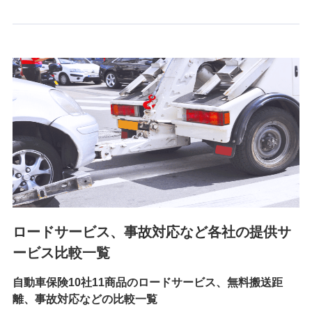
6.採用応募者の個人情報
採用選考および入社手続を実施するため
7.社員（従業者）の個人情報
人事･勤怠･健康・労務等の管理、給与支給、福利厚生・採用
退職関連処理等の各種手続きのため、当社と従業員または従
業員同士の連絡のため
8.取引先個人情報
取引先としての選定業務、営業情報の提供業務、契約締結手
続き業務、取引管理業務、およびこれらに準ずる業務の遂行
のため
ロードサービス、事故対応など各社の提供サ
9.お問い合わせ情報
各種お問い合わせに対応するため
ービス比較一覧
自動車保険10社11商品のロードサービス、無料搬送距
10.受託業務の 個人情報
離、事故対応などの比較一覧
受託業務の遂行およびこれらに準ずる業務の遂行のため