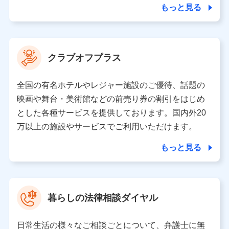
ことがあります。）
もっと見る
各種セミナーの開催のため
コンサルティングサービスの実施のため
アンケートやキャンペーン等の実施のため
上記に係る案内・手続き・管理等付帯業務を行うため
クラブオフプラス
【当該個人データの管理について責任を有する者の名称・住
所・代表者名】
全国の有名ホテルやレジャー施設のご優待、話題の
当該個人データを取り扱う各共同利用者（詳細は次のとお
映画や舞台・美術館などの前売り券の割引をはじめ
り）
とした各種サービスを提供しております。国内外20
東京都千代田区永田町2丁目11番1号 山王パークタワー
万以上の施設やサービスでご利用いただけます。
株式会社NTTドコモ 代表取締役社長 前田 義晃
もっと見る
東京都中央区日本橋人形町2-14-10 アーバンネット日本橋
ビル 3F
株式会社ドコモ・インシュアランス 代表取締役社長 吉
村 忠義
暮らしの法律相談ダイヤル
※ 当社および株式会社NTTドコモは、お客さまの情報を利
用させていただくにあたっては、「NTTドコモ パーソナル
日常生活の様々なご相談ごとについて、弁護士に無
データ憲章」に定める行動原則を順守します 。