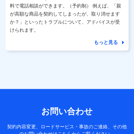
※ パーソナルデータダッシュボードの「第三者提供の管
料で電話相談ができます。（予約制） 例えば、「親
理」の設定状態にかかわらず、共同利用する場合がありま
が高額な商品を契約してしまったが、取り消せます
す。
か？」といったトラブルについて、アドバイスが受
※ dポイントクラブ会員ではないお客さま（2019年12月11
けられます。
日以降、一度もdポイントクラブ会員であったことがないお
客さまに限る）に関する、2019年12月10日以前に取得した
もっと見る
個人データは、こちら の利用目的の範囲内に限って共同利
用します。
当社は株式会社NTTドコモ・フィナンシャルグループ
との間で、以下のとおり個人データを共同利用しま
す。
【共同して利用される利用データの項目】
当社または株式会社NTTドコモ・フィナンシャルグループが
サービス提供等を通じて取得した、以下の情報などの個人デ
お問い合わせ
ータ
基本情報
契約内容変更、ロードサービス・事故のご連絡、その他
氏名、電話番号、メールアドレス、お客さまの識別子、
のお問い合わせはこちらからご覧ください。