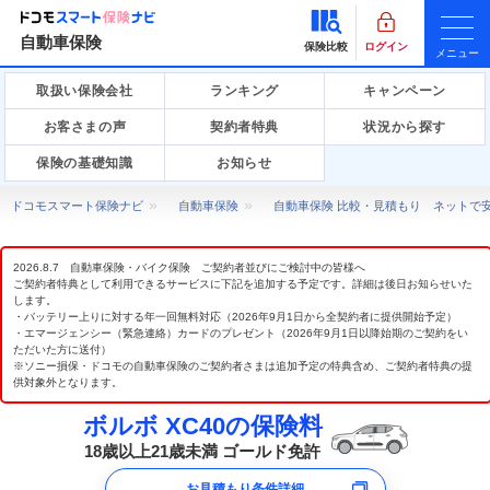
自動車保険
保険比較
ログイン
メニュー
取扱い保険会社
ランキング
キャンペーン
お客さまの声
契約者特典
状況から探す
保険の基礎知識
お知らせ
ドコモスマート保険ナビ
自動車保険
自動車保険 比較・見積もり ネットで
2026.8.7 自動車保険・バイク保険 ご契約者並びにご検討中の皆様へ
ご契約者特典として利用できるサービスに下記を追加する予定です。詳細は後日お知らせいた
します。
・バッテリー上りに対する年一回無料対応（2026年9月1日から全契約者に提供開始予定）
・エマージェンシー（緊急連絡）カードのプレゼント（2026年9月1日以降始期のご契約をい
ただいた方に送付）
※ソニー損保・ドコモの自動車保険のご契約者さまは追加予定の特典含め、ご契約者特典の提
供対象外となります。
ボルボ XC40の保険料
18歳以上21歳未満 ゴールド免許
お見積もり条件詳細