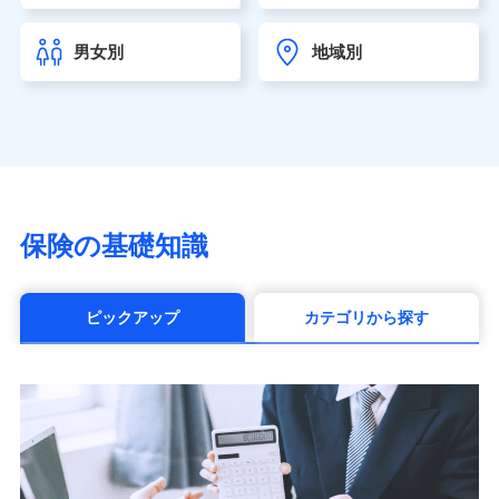
チューリッヒ生命保険株式会社
（https://www.zurichlife.co.jp/）
男女別
地域別
東京海上日動あんしん生命保険株式会社
（https://www.tmn-anshin.co.jp/）
なないろ生命保険株式会社
（https://www.nanairolife.co.jp/）
日本生命保険相互会社（https://www.nissay.co.jp）
はなさく生命保険株式会社
（https://www.life8739.co.jp/）
マニュライフ生命保険株式会社
保険の基礎知識
（https://www.manulife.co.jp/）
三井住友海上あいおい生命保険株式会社
（https://www.msa-life.co.jp/）
ピックアップ
カテゴリから探す
メットライフ生命株式会社(https://www.metlife.co.jp/)
メディケア生命保険株式会社
（https://www.medicarelife.com/）
■少額短期保険
株式会社アシロ少額短期保険 (https://kailash.co.jp/)
SBIいきいき少額短期保険会社 (https://www.i-
sedai.com/)