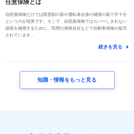
任意保険とは
当社又は株式会社NTTドコモが提供する各種サービスな
どのご契約・ご利用などに関する情報。例として、当社
又は株式会社NTTドコモが提供する各種サービスのご契
自賠責保険だけでは限度額の面や運転者自身の補償の面で不十分
約状態・ご利用履歴インターネット利用時の行動に関す
というのが現実です。そこで、自賠責保険ではカバーしきれない
る情報、アプリケーション利用時の行動に関する情報、
損害を補償するために、民間の保険会社などで自動車保険が販売
購入されたサービスや商品の名称・購入場所・決済に関
されています…
する情報、アンケートの回答に関する情報などが含まれ
ます。
続きを見る
保険関連サービス情報
当社又は株式会社NTTドコモが提供する保険関連サービ
スに関して取得し、又は保有する情報。例として、見積
請求受付時、資料請求受付時又はユーザー登録受付時に
提供いただいた情報（氏名、住所、生年月日、性別、保
険契約者と被保険者の関係、保険加入の目的、保険商品
知識・情報をもっと見る
の内容、保険料、保険料のお支払方法、車のメーカーや
走行距離などの情報、建物の構造や築年数などの情報、
ペットの種類や年齢など）及びお客様との応対記録 （お
客様に提示した比較見積の試算結果情報、メールマガジ
ンを提供した際のメール内容や送信履歴の情報及び保険
の更改案内等を提供した際のメール内容や送信履歴など
の情報）が含まれます。
保険契約情報
当社又は株式会社NTTドコモが取得し、又は保有する保
険契約に関する情報。例として、保険契約者及び被保険