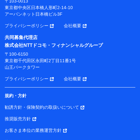
〒103-0013
プが提供する保険関連サービスにおけるユーザー登録受
東京都中央区日本橋人形町2-14-10
付および管理のため
アーバンネット日本橋ビル3F
当社または株式会社NTTドコモ・フィナンシャルグルー
プと取引のあるもしくは委託を受けている保険会社・提
プライバシーポリシー
会社概要
携会社の保険その他に関する情報を提供するため、また
維持管理等の委託業務遂行のため、またそれらに付帯、
共同募集代理店
関連する当社または株式会社NTTドコモ・フィナンシャ
株式会社NTTドコモ・フィナンシャルグループ
ルグループおよび提携会社のサービスを案内、提供する
ため
〒100-6150
（各サービスで取得したサービス利用履歴、ウェブサイ
東京都千代田区永田町2丁目11番1号
トの閲覧履歴、購買履歴、ご契約内容等のパーソナルデ
山王パークタワー
ータを分析して、お客さまの趣味・嗜好・傾向に応じた
サービス・商品等に関するご提案や広告の配信等を行う
プライバシーポリシー
会社概要
ことがあります。）
各種セミナーの開催のため
コンサルティングサービスの実施のため
規約・方針
アンケートやキャンペーン等の実施のため
上記に係る案内・手続き・管理等付帯業務を行うため
勧誘方針・保険契約の取扱いについて
【当該個人データの管理について責任を有する者の名称・住
推奨販売方針
所・代表者名】
お客さま本位の業務運営方針
当該個人データを取り扱う各共同利用者（詳細は次のとお