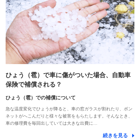
連する当社および提携会社のサービスを案内、提供するため
（なお、当社は複数の保険会社と取引があり、取得した個人
情報を取引のある他の保険会社の商品・サービスをご提案す
るために利用させていただくことがあります。）
上記に係る連絡・手続き・管理等付帯業務を行うため
3.セミナー募集サイトから取得した個人情報
各種セミナーの案内、開催のため
上記に係る連絡・手続き・管理等付帯業務を行うため
4.家族・友達紹介にて取得した個人情報
ひょう（雹）で車に傷がついた場合、自動車
被紹介者への連絡、及び当社と取引のあるもしくは委託を受
保険で補償される？
けている保険会社・提携会社の保険その他に関する情報を提
供し、金融商品等の契約を勧奨するため
ひょう（雹）での補償について
アンケートやキャンペーン等の実施のため
上記に係る連絡・手続き・管理等付帯業務を行うため
急な温度変化でひょうが降ると、車の窓ガラスが割れたり、ボン
ネットがへこんだりと様々な被害をもらたします。そんなとき、
5.通話録音にて取得する情報
車の修理費を毎回出していては大きな出費に…
電話対応の品質向上およびお問合せ内容の正確な把握のため
続きを見る