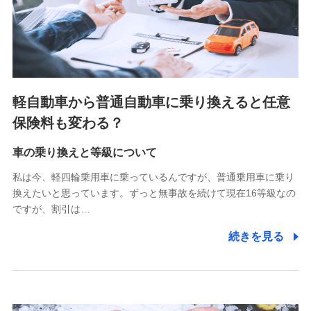
SBIペット少額短期保険株式会社 (https://www.sbipet-
ssi.co.jp/)
SBIリスタ少額短期保険会社
(https://www.jishin.co.jp/)
スマートプラス少額短期保険株式会社
（https://www.smartplus-insurance.com/）
軽自動車から普通自動車に乗り換えると任意
チューリッヒ少額短期保険株式会社
保険料も変わる？
(https://www.zurichssi.co.jp/)
Tokio Marine X少額短期保険株式会社
(https://www.tokiomarine-x.co.jp/)
車の乗り換えと等級について
ペットメディカルサポート株式会社
私は今、軽四輪乗用車に乗っているんですが、普通乗用車に乗り
(https://pshoken.co.jp/)
換えたいと思っています。ずっと無事故を続けて現在16等級なの
リトルファミリー少額短期保険株式会社
ですが、割引は…
(https://www.littlefamily-ssi.com/)
続きを見る
2.共同募集を行う代理店から受領する個人情報
郵便、電話、およびＥメール等により、当社と取引のあるも
しくは委託を受けている保険会社・提携会社の保険その他に
関する情報を提供し、金融商品等の契約を勧奨するため、ま
た維持管理等の委託業務遂行のため、またそれらに付帯、関