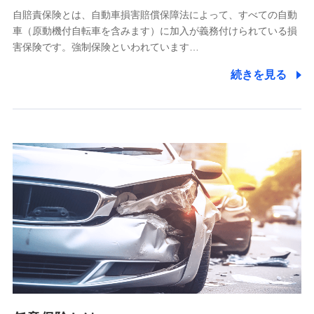
自賠責保険とは、自動車損害賠償保障法によって、すべての自動
業務の委託
車（原動機付自転車を含みます）に加入が義務付けられている損
当社は利用目的の達成に必要な範囲内において個人情報の取
害保険です。強制保険といわれています…
り扱いの全部または一部を委託する場合があります。
続きを見る
個人データの共同利用
当社は株式会社NTTドコモとの間で、以下のとおり個
人データを共同利用します。
【共同して利用される利用データの項目】
当社又は株式会社NTTドコモがサービス提供等を通じて取得
した、以下の情報などの個人データ
基本情報
氏名、電話番号、メールアドレス、お客さまの識別子、
属性、連絡先、dポイントサービスのご利用に関する情
報。例として、dポイントカード番号、性別、年齢、家族
構成、住所、dポイント残高、dポイント利用履歴などが
含まれます。
利用情報