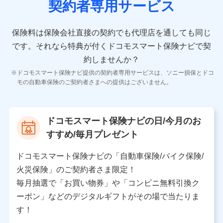
契約者専用サービス
者の氏名、住所、生年月日、性別、保険契約者と被保険
者の関係、保険加入の目的、保険商品の内容、保険料、
保険料のお支払方法、車のメーカーや走行距離などの情
保険料は保険会社直接の契約でも代理店を通しても同じ
報、建物の構造や築年数などの情報、ペットの種類や年
齢などの情報などが含まれます。
です。
それなら特典が付くドコモスマート保険ナビで契
約しませんか？
【共同して利用する者の範囲】
ドコモスマート保険ナビ提供の契約者専用サービスは、ソニー損保とドコ
当社
モの自動車保険のご契約者さまへの提供はございません。
株式会社NTTドコモ
【利用する者の利用目的】
ドコモスマート保険ナビの日/今月のお
当社又は株式会社NTTドコモが提供する保険関連サービ
すすめ/毎月プレゼント
スにおけるユーザ登録受付および管理のため
当社又は株式会社NTTドコモと取引のあるもしくは委託
を受けている保険会社・提携会社の保険その他に関する
ドコモスマート保険ナビの「自動車保険/バイク保険/
情報を提供するため、また維持管理等の委託業務遂行の
火災保険」のご契約者さま限定！
ため、またそれらに付帯、関連する当社、株式会社NTT
ドコモおよび提携会社のサービスを案内、提供するため
毎月抽選で「お買い物券」や「コンビニ無料引換ク
（各サービスで取得したサービス利用履歴、ウェブサイ
ーポン」などのデジタルギフトがその場で当たりま
トの閲覧履歴、購買履歴、ご契約内容等のパーソナルデ
ータを分析して、お客さまの趣味・嗜好・傾向に応じた
す！
サービス・商品等に関するご提案や広告の配信等を行う