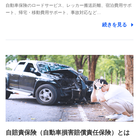
自動車保険のロードサービス、レッカー搬送距離、宿泊費用サポ
11.マイカー通勤管理クラウド並びに法人向けASPサー
ート、帰宅・移動費用サポート、事故対応など…
ビスに関してのお問い合わせ情報
続きを見る
各種お問い合わせに対応するため
当社のサービスに関する情報提供や、皆様に有用なお知らせ
をお送りするため
アンケートの送付のため
当社のサービスや媒体の運営改善に必要なデータを解析し、
分析するため
当社の対応品質向上やお問い合わせ内容の正確な把握のため
個人情報保護管理者の職名、連絡先
株式会社ドコモ・インシュアランス 営業部長
〒103-0013 東京都中央区日本橋人形町2-14-10 アーバン
ネット日本橋ビル 3F
株式会社ドコモ・インシュアランス
個人情報の第三者提供について
当社ではご本人の同意がある場合または法令に基づく場合を
自賠責保険（自動車損害賠償責任保険）とは
除き、第三者に提供いたしません。