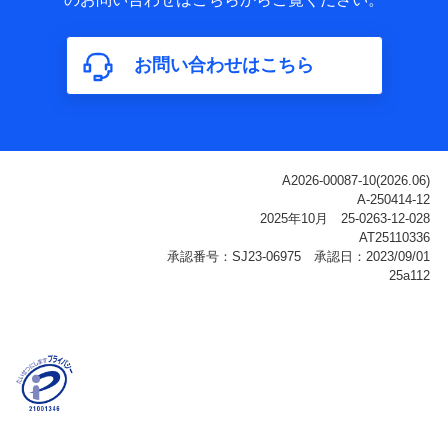
属性、連絡先、dポイントサービスのご利用に関する情
報。例として、dポイントカード番号、性別、年齢、家族
構成、住所、dポイント残高、dポイント利用履歴などが
お問い合わせはこちら
含まれます。
利用情報
当社または株式会社NTTドコモ・フィナンシャルグルー
プが提供する各種サービスなどのご契約・ご利用などに
関する情報。例として、当社または株式会社NTTドコ
モ・フィナンシャルグループが提供する各種サービスの
ご契約状態・ご利用履歴インターネット利用時の行動に
関する情報、アプリケーション利用時の行動に関する情
報、購入されたサービスや商品の名称・購入場所・決済
に関する情報、アンケートの回答に関する情報などが含
まれます。
保険関連サービス情報
当社または株式会社NTTドコモ・フィナンシャルグルー
プが提供する保険関連サービスに関して取得し、又は保
有する情報。例として、見積請求受付時、資料請求受付
時又はユーザー登録受付時に提供いただいた情報（氏
名、住所、生年月日、性別、保険契約者と被保険者の関
係、保険加入の目的、保険商品の内容、保険料、保険料
のお支払方法、車のメーカーや走行距離などの情報、建
物の構造や築年数などの情報、ペットの種類や年齢な
ど）及びお客様との応対記録（お客様に提示した比較見