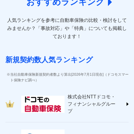
おすすめランキング
アクサ損害保険株式会社 (https://www.axa-
direct.co.jp/)
アニコム損害保険株式会社 (https://www.anicom-
人気ランキングを参考に自動車保険の比較・検討をして
sompo.co.jp/)
東京海上ダイレクト損害保険株式会社 (https://www.e-
みませんか？
「事故対応」や「特典」についても掲載し
design.net/)
ております！
AIG損害保険株式会社 (https://www.aig.co.jp/sonpo)
ＳＢＩ損害保険株式会社
(https://www.sbisonpo.co.jp/)
新規契約数人気ランキング
ジェイアイ傷害火災保険株式会社
(https://www.jihoken.co.jp/)
ソニー損害保険株式会社
当社自動車保険新規契約者数より算出[2026年7月1日現在]（ドコモスマー
(https://www.sonysonpo.co.jp/)
ト保険ナビ調べ）
損害保険ジャパン株式会社 (https://www.sompo-
japan.co.jp/)
株式会社NTTドコモ・
ＳＯＭＰＯダイレクト損害保険株式会社
フィナンシャルグルー
(https://www.sompo-direct.co.jp/)
プ
チューリッヒ保険会社 (https://www.zurich.co.jp/)
東京海上日動火災保険株式会社
(https://www.tokiomarine-nichido.co.jp/)
日新火災海上保険株式会社