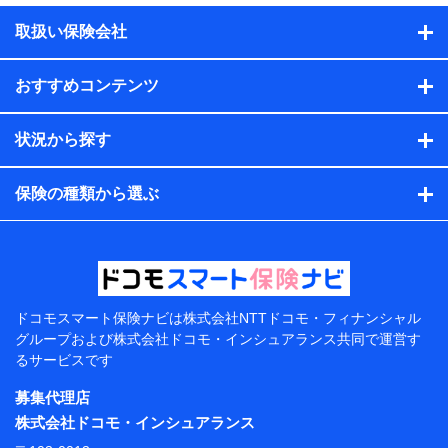
積の試算結果情報、メールマガジンを提供した際のメー
取扱い保険会社
ル内容や送信履歴の情報及び保険の更改案内等を提供し
た際のメール内容や送信履歴などの情報）が含まれま
す。
おすすめコンテンツ
保険契約情報
当社または株式会社NTTドコモ・フィナンシャルグルー
プが取得し、又は保有する保険契約に関する情報。例と
状況から探す
して、保険契約者及び被保険者の氏名、住所、生年月
日、性別、保険契約者と被保険者の関係、保険加入の目
的、保険商品の内容、保険料、保険料のお支払方法、車
保険の種類から選ぶ
のメーカーや走行距離などの情報、建物の構造や築年数
などの情報、ペットの種類や年齢などの情報などが含ま
れます。
提供当事者から受領当事者が個人データを取得する方法
電子的・電磁的方法等
【共同して利用する者の範囲】
ドコモスマート保険ナビは
株式会社NTTドコモ・フィナンシャル
グループおよび
株式会社ドコモ・インシュアランス共同で
運営す
当社
るサービスです
株式会社NTTドコモ・フィナンシャルグループ
募集代理店
【利用目的】
株式会社ドコモ・インシュアランス
当社または株式会社NTTドコモ・フィナンシャルグルー