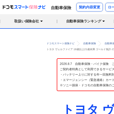
契約内容変更
ロ
自動車保険
取扱い保険会社
自動車保険ランキング
ドコモスマート保険ナビ
自動車保険
自動車
トヨタ ヴェルファイア 18歳以上21歳未満 ゴールド免許
2026.8.7 自動車保険・バイク保
ご契約者特典として利用できるサービ
・バッテリー上りに対する年一回無料対
・エマージェンシー（緊急連絡）カード
※ソニー損保・ドコモの自動車保険の
トヨタ 