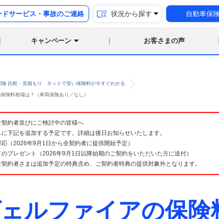
ードサービス・事故のご連絡
状況から探す
自動車保
キャンペーン
お客さまの声
保険 比較・見積もり ネットで安い保険料が今すぐわかる
 の保険料相場は？（車両保険あり／なし）
険 ご契約者並びにご検討中の皆様へ
スに下記を追加する予定です。詳細は後日お知らせいたします。
応（2026年9月1日から全契約者に提供開始予定）
のプレゼント（2026年9月1日以降始期のご契約をいただいた方に送付）
ご契約者さまは追加予定の特典含め、ご契約者特典の提供対象外となります。
ヴェルファイアの保険