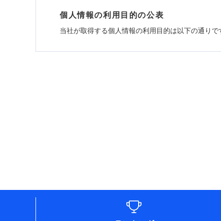
個人情報の利用目的の公表
当社が取得する個人情報の利用目的は以下の通りで
1.見積請求受付時、資料請求受付時、ユーザー
ユーザー登録受付および、管理のため
郵便、電話、およびＥメール等により、当社と取引
め、また維持管理等の委託業務遂行のため、またそ
（なお、当社は複数の保険会社と取引があり、取得
各種セミナーの開催のため
コンサルティングサービスの実施のため
アンケートやキャンペーン等の実施のため
上記に係る案内・手続き・管理等付帯業務を行うた
* 当社が委託を受けている保険会社の情報は、保
■損害保険
あいおいニッセイ同和損害保険株式会社 (https://www.
アクサ損害保険株式会社 (https://www.axa-direct.
アニコム損害保険株式会社 (https://www.anicom-s
東京海上ダイレクト損害保険株式会社 (https://www.
AIG損害保険株式会社 (https://www.aig.co.jp/so