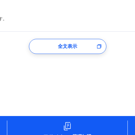
す。
登録受付時
全文表示
のあるもしくは委託を受けている保険会社・提携会社の保険その他に関
れらに付帯、関連する当社および提携会社のサービスを案内、提供する
した個人情報を取引のある他の保険会社の商品・サービスをご提案する
め
険会社のホームページに掲載しておりますので、ご確認ください。
aioinissaydowa.co.jp/)
co.jp/)
ompo.co.jp/)
e-design.net/)
npo)