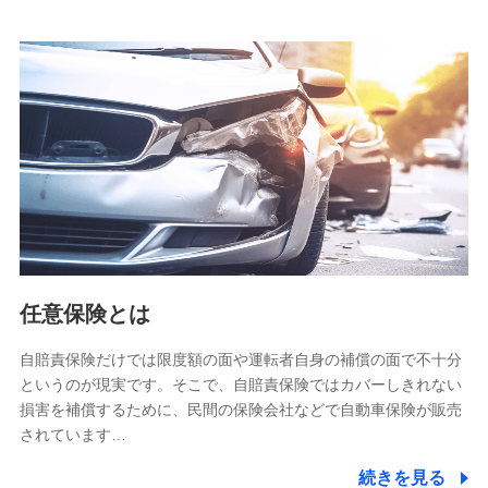
当社は株式会社NTTドコモとの間で、以下のとおり個
人データを共同利用します。
【共同して利用される利用データの項目】
当社又は株式会社NTTドコモがサービス提供等を通じて取得
した、以下の情報などの個人データ
基本情報
氏名、電話番号、メールアドレス、お客さまの識別子、
属性、連絡先、dポイントサービスのご利用に関する情
報。例として、dポイントカード番号、性別、年齢、家族
構成、住所、dポイント残高、dポイント利用履歴などが
含まれます。
利用情報
任意保険とは
当社又は株式会社NTTドコモが提供する各種サービスな
どのご契約・ご利用などに関する情報。例として、当社
又は株式会社NTTドコモが提供する各種サービスのご契
自賠責保険だけでは限度額の面や運転者自身の補償の面で不十分
約状態・ご利用履歴インターネット利用時の行動に関す
というのが現実です。そこで、自賠責保険ではカバーしきれない
る情報、アプリケーション利用時の行動に関する情報、
損害を補償するために、民間の保険会社などで自動車保険が販売
購入されたサービスや商品の名称・購入場所・決済に関
されています…
する情報、アンケートの回答に関する情報などが含まれ
ます。
続きを見る
保険関連サービス情報