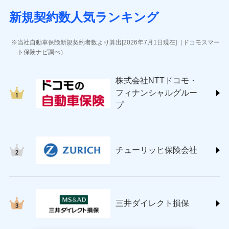
(https://www.sbisonpo.co.jp/)
新規契約数人気ランキング
ジェイアイ傷害火災保険株式会社
(https://www.jihoken.co.jp/)
ソニー損害保険株式会社
当社自動車保険新規契約者数より算出[2026年7月1日現在]（ドコモスマー
(https://www.sonysonpo.co.jp/)
ト保険ナビ調べ）
損害保険ジャパン株式会社 (https://www.sompo-
japan.co.jp/)
株式会社NTTドコモ・
ＳＯＭＰＯダイレクト損害保険株式会社
フィナンシャルグルー
(https://www.sompo-direct.co.jp/)
プ
チューリッヒ保険会社 (https://www.zurich.co.jp/)
東京海上日動火災保険株式会社
(https://www.tokiomarine-nichido.co.jp/)
日新火災海上保険株式会社
チューリッヒ保険会社
(https://www.nisshinfire.co.jp/)
ペット＆ファミリー損害保険株式会社
(https://www.petfamilyins.co.jp/)
三井住友海上火災保険株式会社 (https://www.ms-
ins.com/)
三井ダイレクト損保
三井ダイレクト損害保険株式会社
(https://www.mitsui-direct.co.jp/)