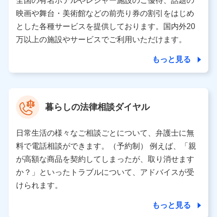
全国の有名ホテルやレジャー施設のご優待、話題の
当該個人データを取り扱う各共同利用者（詳細は次のとお
映画や舞台・美術館などの前売り券の割引をはじめ
り）
とした各種サービスを提供しております。国内外20
東京都千代田区永田町2丁目11番1号 山王パークタワー
万以上の施設やサービスでご利用いただけます。
株式会社NTTドコモ 代表取締役社長 前田 義晃
もっと見る
東京都中央区日本橋人形町2-14-10 アーバンネット日本橋
ビル 3F
株式会社ドコモ・インシュアランス 代表取締役社長 吉
村 忠義
暮らしの法律相談ダイヤル
※ 当社および株式会社NTTドコモは、お客さまの情報を利
用させていただくにあたっては、「NTTドコモ パーソナル
日常生活の様々なご相談ごとについて、弁護士に無
データ憲章」に定める行動原則を順守します 。
※ パーソナルデータダッシュボードの「第三者提供の管
料で電話相談ができます。（予約制） 例えば、「親
理」の設定状態にかかわらず、共同利用する場合がありま
が高額な商品を契約してしまったが、取り消せます
す。
か？」といったトラブルについて、アドバイスが受
※ dポイントクラブ会員ではないお客さま（2019年12月11
けられます。
日以降、一度もdポイントクラブ会員であったことがないお
客さまに限る）に関する、2019年12月10日以前に取得した
もっと見る
個人データは、こちら の利用目的の範囲内に限って共同利