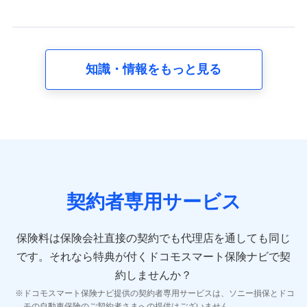
当社又は株式会社NTTドコモが提供する保険関連サービ
スに関して取得し、又は保有する情報。例として、見積
請求受付時、資料請求受付時又はユーザー登録受付時に
提供いただいた情報（氏名、住所、生年月日、性別、保
険契約者と被保険者の関係、保険加入の目的、保険商品
知識・情報をもっと見る
の内容、保険料、保険料のお支払方法、車のメーカーや
走行距離などの情報、建物の構造や築年数などの情報、
ペットの種類や年齢など）及びお客様との応対記録 （お
客様に提示した比較見積の試算結果情報、メールマガジ
ンを提供した際のメール内容や送信履歴の情報及び保険
の更改案内等を提供した際のメール内容や送信履歴など
の情報）が含まれます。
保険契約情報
当社又は株式会社NTTドコモが取得し、又は保有する保
険契約に関する情報。例として、保険契約者及び被保険
契約者専用サービス
者の氏名、住所、生年月日、性別、保険契約者と被保険
者の関係、保険加入の目的、保険商品の内容、保険料、
保険料のお支払方法、車のメーカーや走行距離などの情
保険料は保険会社直接の契約でも代理店を通しても同じ
報、建物の構造や築年数などの情報、ペットの種類や年
齢などの情報などが含まれます。
です。
それなら特典が付くドコモスマート保険ナビで契
約しませんか？
【共同して利用する者の範囲】
ドコモスマート保険ナビ提供の契約者専用サービスは、ソニー損保とドコ
当社
モの自動車保険のご契約者さまへの提供はございません。