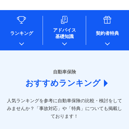
（なお、当社は複数の保険会社と取引があり、取得した個人
情報を取引のある他の保険会社の商品・サービスをご提案す
るために利用させていただくことがあります。）
各種セミナーの開催のため
コンサルティングサービスの実施のため
アドバイス
アンケートやキャンペーン等の実施のため
ランキング
契約者特典
基礎知識
上記に係る案内・手続き・管理等付帯業務を行うため
* 当社が委託を受けている保険会社の情報は、保険会社のホ
ームページに掲載しておりますので、ご確認ください。
■損害保険
あいおいニッセイ同和損害保険株式会社
自動車保険
(https://www.aioinissaydowa.co.jp/)
おすすめランキング
アクサ損害保険株式会社 (https://www.axa-
direct.co.jp/)
アニコム損害保険株式会社 (https://www.anicom-
人気ランキングを参考に自動車保険の比較・検討をして
sompo.co.jp/)
東京海上ダイレクト損害保険株式会社 (https://www.e-
みませんか？
「事故対応」や「特典」についても掲載し
design.net/)
ております！
AIG損害保険株式会社 (https://www.aig.co.jp/sonpo)
ＳＢＩ損害保険株式会社