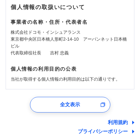
個人情報の取扱いについて
事業者の名称・住所・代表者名
株式会社ドコモ・インシュアランス
東京都中央区日本橋人形町2-14-10 アーバンネット日本橋
ビル
代表取締役社長 吉村 忠義
個人情報の利用目的の公表
当社が取得する個人情報の利用目的は以下の通りです。
1.見積請求受付時、資料請求受付時、ユーザー登録受
付時
全文表示
ユーザー登録受付および、管理のため
郵便、電話、およびＥメール等により、当社と取引のあるも
しくは委託を受けている保険会社・提携会社の保険その他に
利用規約
関する情報を提供し、金融商品等の契約を勧奨するため、ま
プライバシーポリシー
た維持管理等の委託業務遂行のため、またそれらに付帯、関
連する当社および提携会社のサービスを案内、提供するため