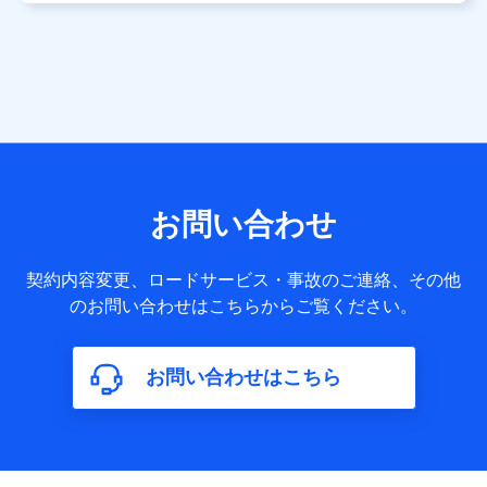
用します。
当社は株式会社NTTドコモ・フィナンシャルグループ
との間で、以下のとおり個人データを共同利用しま
す。
【共同して利用される利用データの項目】
当社または株式会社NTTドコモ・フィナンシャルグループが
サービス提供等を通じて取得した、以下の情報などの個人デ
お問い合わせ
ータ
基本情報
契約内容変更、ロードサービス・事故のご連絡、その他
氏名、電話番号、メールアドレス、お客さまの識別子、
のお問い合わせはこちらからご覧ください。
属性、連絡先、dポイントサービスのご利用に関する情
報。例として、dポイントカード番号、性別、年齢、家族
構成、住所、dポイント残高、dポイント利用履歴などが
お問い合わせはこちら
含まれます。
利用情報
当社または株式会社NTTドコモ・フィナンシャルグルー
プが提供する各種サービスなどのご契約・ご利用などに
関する情報。例として、当社または株式会社NTTドコ
モ・フィナンシャルグループが提供する各種サービスの