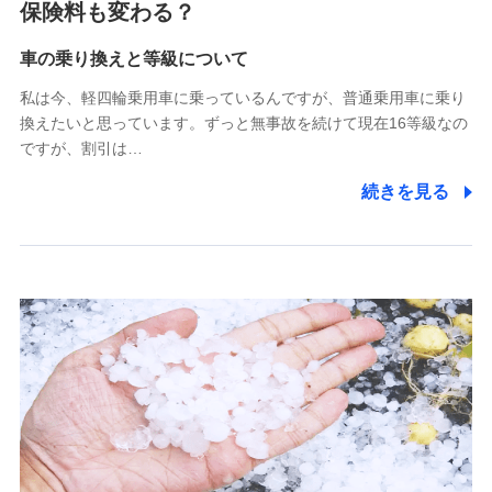
保険料も変わる？
(https://www.zurichssi.co.jp/)
Tokio Marine X少額短期保険株式会社
(https://www.tokiomarine-x.co.jp/)
車の乗り換えと等級について
ペットメディカルサポート株式会社
私は今、軽四輪乗用車に乗っているんですが、普通乗用車に乗り
(https://pshoken.co.jp/)
換えたいと思っています。ずっと無事故を続けて現在16等級なの
リトルファミリー少額短期保険株式会社
ですが、割引は…
(https://www.littlefamily-ssi.com/)
続きを見る
2.共同募集を行う代理店から受領する個人情報
郵便、電話、およびＥメール等により、当社と取引のあるも
しくは委託を受けている保険会社・提携会社の保険その他に
関する情報を提供し、金融商品等の契約を勧奨するため、ま
た維持管理等の委託業務遂行のため、またそれらに付帯、関
連する当社および提携会社のサービスを案内、提供するため
（なお、当社は複数の保険会社と取引があり、取得した個人
情報を取引のある他の保険会社の商品・サービスをご提案す
るために利用させていただくことがあります。）
上記に係る連絡・手続き・管理等付帯業務を行うため
3.セミナー募集サイトから取得した個人情報