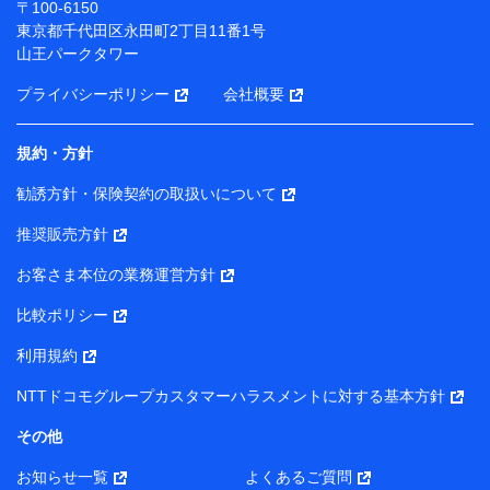
〒100-6150
（各サービスで取得したサービス利用履歴、ウェブサイ
東京都千代田区永田町2丁目11番1号
トの閲覧履歴、購買履歴、ご契約内容等のパーソナルデ
山王パークタワー
ータを分析して、お客さまの趣味・嗜好・傾向に応じた
サービス・商品等に関するご提案や広告の配信等を行う
プライバシーポリシー
会社概要
ことがあります。）
各種セミナーの開催のため
コンサルティングサービスの実施のため
規約・方針
アンケートやキャンペーン等の実施のため
上記に係る案内・手続き・管理等付帯業務を行うため
勧誘方針・保険契約の取扱いについて
【当該個人データの管理について責任を有する者の名称・住
推奨販売方針
所・代表者名】
お客さま本位の業務運営方針
当該個人データを取り扱う各共同利用者（詳細は次のとお
り）
比較ポリシー
東京都千代田区永田町2丁目11番1号 山王パークタワー
利用規約
株式会社NTTドコモ・フィナンシャルグループ 代表取締役
社長 廣井 孝史
NTTドコモグループカスタマーハラスメントに対する基本方針
東京都中央区日本橋人形町2-14-10 アーバンネット日本橋
その他
ビル 3F
お知らせ一覧
よくあるご質問
株式会社ドコモ・インシュアランス 代表取締役社長 吉