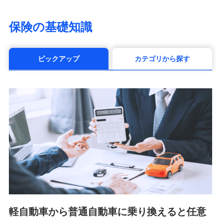
（https://www.life8739.co.jp/）
マニュライフ生命保険株式会社
保険の基礎知識
（https://www.manulife.co.jp/）
三井住友海上あいおい生命保険株式会社
（https://www.msa-life.co.jp/）
ピックアップ
カテゴリから探す
メットライフ生命株式会社(https://www.metlife.co.jp/)
メディケア生命保険株式会社
（https://www.medicarelife.com/）
■少額短期保険
株式会社アシロ少額短期保険 (https://kailash.co.jp/)
SBIいきいき少額短期保険会社 (https://www.i-
sedai.com/)
SBIペット少額短期保険株式会社 (https://www.sbipet-
ssi.co.jp/)
SBIリスタ少額短期保険会社
(https://www.jishin.co.jp/)
スマートプラス少額短期保険株式会社
（https://www.smartplus-insurance.com/）
軽自動車から普通自動車に乗り換えると任意
チューリッヒ少額短期保険株式会社