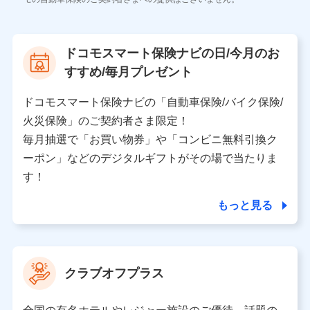
株式会社NTTドコモ
【利用する者の利用目的】
ドコモスマート保険ナビの日/今月のお
当社又は株式会社NTTドコモが提供する保険関連サービ
すすめ/毎月プレゼント
スにおけるユーザ登録受付および管理のため
当社又は株式会社NTTドコモと取引のあるもしくは委託
を受けている保険会社・提携会社の保険その他に関する
ドコモスマート保険ナビの「自動車保険/バイク保険/
情報を提供するため、また維持管理等の委託業務遂行の
火災保険」のご契約者さま限定！
ため、またそれらに付帯、関連する当社、株式会社NTT
ドコモおよび提携会社のサービスを案内、提供するため
毎月抽選で「お買い物券」や「コンビニ無料引換ク
（各サービスで取得したサービス利用履歴、ウェブサイ
ーポン」などのデジタルギフトがその場で当たりま
トの閲覧履歴、購買履歴、ご契約内容等のパーソナルデ
ータを分析して、お客さまの趣味・嗜好・傾向に応じた
す！
サービス・商品等に関するご提案や広告の配信等を行う
ことがあります。）
もっと見る
各種セミナーの開催のため
コンサルティングサービスの実施のため
アンケートやキャンペーン等の実施のため
上記に係る案内・手続き・管理等付帯業務を行うため
クラブオフプラス
【当該個人データの管理について責任を有する者の名称・住
所・代表者名】