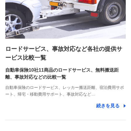
業員同士の連絡のため
8.取引先個人情報
取引先としての選定業務、営業情報の提供業務、契約締結手
続き業務、取引管理業務、およびこれらに準ずる業務の遂行
のため
ロードサービス、事故対応など各社の提供サ
9.お問い合わせ情報
各種お問い合わせに対応するため
ービス比較一覧
自動車保険10社11商品のロードサービス、無料搬送距
10.受託業務の 個人情報
離、事故対応などの比較一覧
受託業務の遂行およびこれらに準ずる業務の遂行のため
自動車保険のロードサービス、レッカー搬送距離、宿泊費用サポ
11.マイカー通勤管理クラウド並びに法人向けASPサー
ート、帰宅・移動費用サポート、事故対応など…
ビスに関してのお問い合わせ情報
続きを見る
各種お問い合わせに対応するため
当社のサービスに関する情報提供や、皆様に有用なお知らせ
をお送りするため
アンケートの送付のため
当社のサービスや媒体の運営改善に必要なデータを解析し、