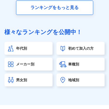
■生命保険
ランキングをもっと見る
アクサ生命保険株式会社（https://www.axa.co.jp/）
SBI生命保険株式会社（https://www.sbilife.co.jp/）
FWD生命保険株式会社（https://www.fwdlife.co.jp/）
ソニー生命保険株式会社
様々なランキングを公開中！
（https://www.sonylife.co.jp）
SOMPOひまわり生命保険株式会社
（https://www.himawari-life.co.jp/）
年代別
初めて加入の方
第一ネオ生命保険株式会社（https://neofirst.co.jp/）
大樹生命保険株式会社（https://www.taiju-life.co.jp）
太陽生命保険株式会社（https://www.taiyo-
メーカー別
車種別
seimei.co.jp）
チューリッヒ生命保険株式会社
（https://www.zurichlife.co.jp/）
男女別
地域別
東京海上日動あんしん生命保険株式会社
（https://www.tmn-anshin.co.jp/）
なないろ生命保険株式会社
（https://www.nanairolife.co.jp/）
日本生命保険相互会社（https://www.nissay.co.jp）
はなさく生命保険株式会社