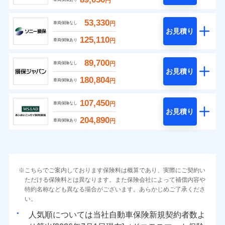
円
53,330
円
車両保険なし
お見積り
125,110
円
車両保険あり
89,700
円
車両保険なし
お見積り
180,804
円
車両保険あり
107,450
円
車両保険なし
お見積り
204,890
円
車両保険あり
こちらでご案内しております保険料は概算であり、実際にご契約い
ただける保険料とは異なります。また保険会社によって補償内容や
特約名称なども異なる場合がございます。あらかじめご了承くださ
い。
人気順については当社
新規契約者数よ