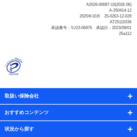
ご契約状態・ご利用履歴インターネット利用時の行動に
関する情報、アプリケーション利用時の行動に関する情
報、購入されたサービスや商品の名称・購入場所・決済
に関する情報、アンケートの回答に関する情報などが含
まれます。
保険関連サービス情報
当社または株式会社NTTドコモ・フィナンシャルグルー
プが提供する保険関連サービスに関して取得し、又は保
有する情報。例として、見積請求受付時、資料請求受付
時又はユーザー登録受付時に提供いただいた情報（氏
名、住所、生年月日、性別、保険契約者と被保険者の関
係、保険加入の目的、保険商品の内容、保険料、保険料
のお支払方法、車のメーカーや走行距離などの情報、建
物の構造や築年数などの情報、ペットの種類や年齢な
ど）及びお客様との応対記録（お客様に提示した比較見
積の試算結果情報、メールマガジンを提供した際のメー
取扱い保険会社
ル内容や送信履歴の情報及び保険の更改案内等を提供し
た際のメール内容や送信履歴などの情報）が含まれま
す。
おすすめコンテンツ
保険契約情報
当社または株式会社NTTドコモ・フィナンシャルグルー
プが取得し、又は保有する保険契約に関する情報。例と
状況から探す
して、保険契約者及び被保険者の氏名、住所、生年月