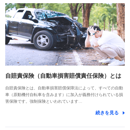
分析するため
当社の対応品質向上やお問い合わせ内容の正確な把握のため
個人情報保護管理者の職名、連絡先
株式会社ドコモ・インシュアランス 営業部長
〒103-0013 東京都中央区日本橋人形町2-14-10 アーバン
ネット日本橋ビル 3F
株式会社ドコモ・インシュアランス
個人情報の第三者提供について
当社ではご本人の同意がある場合または法令に基づく場合を
自賠責保険（自動車損害賠償責任保険）とは
除き、第三者に提供いたしません。
自賠責保険とは、自動車損害賠償保障法によって、すべての自動
業務の委託
車（原動機付自転車を含みます）に加入が義務付けられている損
当社は利用目的の達成に必要な範囲内において個人情報の取
害保険です。強制保険といわれています…
り扱いの全部または一部を委託する場合があります。
続きを見る
個人データの共同利用