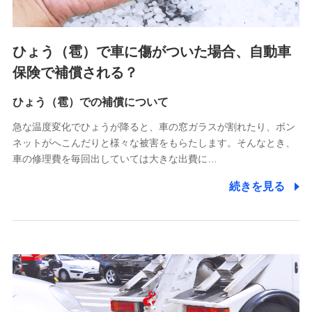
各種セミナーの案内、開催のため
上記に係る連絡・手続き・管理等付帯業務を行うため
4.家族・友達紹介にて取得した個人情報
ひょう（雹）で車に傷がついた場合、自動車
被紹介者への連絡、及び当社と取引のあるもしくは委託を受
保険で補償される？
けている保険会社・提携会社の保険その他に関する情報を提
供し、金融商品等の契約を勧奨するため
ひょう（雹）での補償について
アンケートやキャンペーン等の実施のため
上記に係る連絡・手続き・管理等付帯業務を行うため
急な温度変化でひょうが降ると、車の窓ガラスが割れたり、ボン
ネットがへこんだりと様々な被害をもらたします。そんなとき、
5.通話録音にて取得する情報
車の修理費を毎回出していては大きな出費に…
電話対応の品質向上およびお問合せ内容の正確な把握のため
続きを見る
6.採用応募者の個人情報
採用選考および入社手続を実施するため
7.社員（従業者）の個人情報
人事･勤怠･健康・労務等の管理、給与支給、福利厚生・採用
退職関連処理等の各種手続きのため、当社と従業員または従