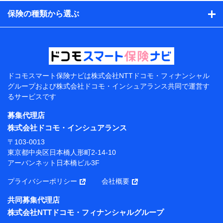
日、性別、保険契約者と被保険者の関係、保険加入の目
的、保険商品の内容、保険料、保険料のお支払方法、車
保険の種類から選ぶ
のメーカーや走行距離などの情報、建物の構造や築年数
などの情報、ペットの種類や年齢などの情報などが含ま
れます。
提供当事者から受領当事者が個人データを取得する方法
電子的・電磁的方法等
【共同して利用する者の範囲】
ドコモスマート保険ナビは
株式会社NTTドコモ・フィナンシャル
グループおよび
株式会社ドコモ・インシュアランス共同で
運営す
当社
るサービスです
株式会社NTTドコモ・フィナンシャルグループ
募集代理店
【利用目的】
株式会社ドコモ・インシュアランス
当社または株式会社NTTドコモ・フィナンシャルグルー
〒103-0013
プが提供する保険関連サービスにおけるユーザー登録受
東京都中央区日本橋人形町2-14-10
付および管理のため
アーバンネット日本橋ビル3F
当社または株式会社NTTドコモ・フィナンシャルグルー
プと取引のあるもしくは委託を受けている保険会社・提
プライバシーポリシー
会社概要
携会社の保険その他に関する情報を提供するため、また
維持管理等の委託業務遂行のため、またそれらに付帯、
共同募集代理店
関連する当社または株式会社NTTドコモ・フィナンシャ
株式会社NTTドコモ・フィナンシャルグループ
ルグループおよび提携会社のサービスを案内、提供する
ため