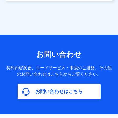
用します。
当社は株式会社NTTドコモ・フィナンシャルグループ
との間で、以下のとおり個人データを共同利用しま
す。
【共同して利用される利用データの項目】
当社または株式会社NTTドコモ・フィナンシャルグループが
サービス提供等を通じて取得した、以下の情報などの個人デ
お問い合わせ
ータ
基本情報
契約内容変更、ロードサービス・事故のご連絡、その他
氏名、電話番号、メールアドレス、お客さまの識別子、
のお問い合わせはこちらからご覧ください。
属性、連絡先、dポイントサービスのご利用に関する情
報。例として、dポイントカード番号、性別、年齢、家族
構成、住所、dポイント残高、dポイント利用履歴などが
お問い合わせはこちら
含まれます。
利用情報
当社または株式会社NTTドコモ・フィナンシャルグルー
プが提供する各種サービスなどのご契約・ご利用などに
関する情報。例として、当社または株式会社NTTドコ
モ・フィナンシャルグループが提供する各種サービスの