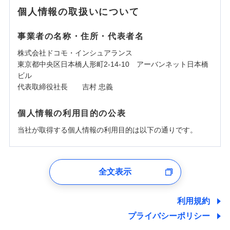
個人情報の取扱いについて
事業者の名称・住所・代表者名
株式会社ドコモ・インシュアランス
東京都中央区日本橋人形町2-14-10 アーバンネット日本橋
ビル
代表取締役社長 吉村 忠義
個人情報の利用目的の公表
当社が取得する個人情報の利用目的は以下の通りです。
1.見積請求受付時、資料請求受付時、ユーザー登録受
付時
全文表示
ユーザー登録受付および、管理のため
郵便、電話、およびＥメール等により、当社と取引のあるも
しくは委託を受けている保険会社・提携会社の保険その他に
利用規約
関する情報を提供し、金融商品等の契約を勧奨するため、ま
プライバシーポリシー
た維持管理等の委託業務遂行のため、またそれらに付帯、関
連する当社および提携会社のサービスを案内、提供するため