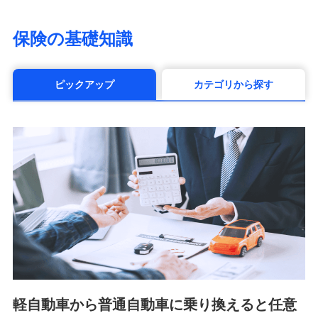
（https://www.life8739.co.jp/）
マニュライフ生命保険株式会社
保険の基礎知識
（https://www.manulife.co.jp/）
三井住友海上あいおい生命保険株式会社
（https://www.msa-life.co.jp/）
ピックアップ
カテゴリから探す
メットライフ生命株式会社(https://www.metlife.co.jp/)
メディケア生命保険株式会社
（https://www.medicarelife.com/）
■少額短期保険
株式会社アシロ少額短期保険 (https://kailash.co.jp/)
SBIいきいき少額短期保険会社 (https://www.i-
sedai.com/)
SBIペット少額短期保険株式会社 (https://www.sbipet-
ssi.co.jp/)
SBIリスタ少額短期保険会社
(https://www.jishin.co.jp/)
スマートプラス少額短期保険株式会社
（https://www.smartplus-insurance.com/）
軽自動車から普通自動車に乗り換えると任意
チューリッヒ少額短期保険株式会社