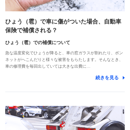
各種セミナーの案内、開催のため
上記に係る連絡・手続き・管理等付帯業務を行うため
4.家族・友達紹介にて取得した個人情報
ひょう（雹）で車に傷がついた場合、自動車
被紹介者への連絡、及び当社と取引のあるもしくは委託を受
保険で補償される？
けている保険会社・提携会社の保険その他に関する情報を提
供し、金融商品等の契約を勧奨するため
ひょう（雹）での補償について
アンケートやキャンペーン等の実施のため
上記に係る連絡・手続き・管理等付帯業務を行うため
急な温度変化でひょうが降ると、車の窓ガラスが割れたり、ボン
ネットがへこんだりと様々な被害をもらたします。そんなとき、
5.通話録音にて取得する情報
車の修理費を毎回出していては大きな出費に…
電話対応の品質向上およびお問合せ内容の正確な把握のため
続きを見る
6.採用応募者の個人情報
採用選考および入社手続を実施するため
7.社員（従業者）の個人情報
人事･勤怠･健康・労務等の管理、給与支給、福利厚生・採用
退職関連処理等の各種手続きのため、当社と従業員または従