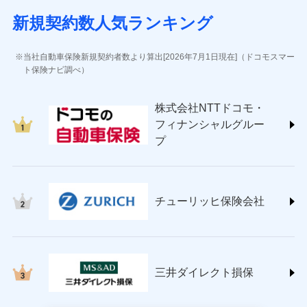
(https://www.sbisonpo.co.jp/)
新規契約数人気ランキング
ジェイアイ傷害火災保険株式会社
(https://www.jihoken.co.jp/)
ソニー損害保険株式会社
当社自動車保険新規契約者数より算出[2026年7月1日現在]（ドコモスマー
(https://www.sonysonpo.co.jp/)
ト保険ナビ調べ）
損害保険ジャパン株式会社 (https://www.sompo-
japan.co.jp/)
株式会社NTTドコモ・
ＳＯＭＰＯダイレクト損害保険株式会社
フィナンシャルグルー
(https://www.sompo-direct.co.jp/)
プ
チューリッヒ保険会社 (https://www.zurich.co.jp/)
東京海上日動火災保険株式会社
(https://www.tokiomarine-nichido.co.jp/)
日新火災海上保険株式会社
チューリッヒ保険会社
(https://www.nisshinfire.co.jp/)
ペット＆ファミリー損害保険株式会社
(https://www.petfamilyins.co.jp/)
三井住友海上火災保険株式会社 (https://www.ms-
ins.com/)
三井ダイレクト損保
三井ダイレクト損害保険株式会社
(https://www.mitsui-direct.co.jp/)