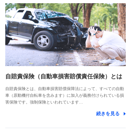
分析するため
当社の対応品質向上やお問い合わせ内容の正確な把握のため
個人情報保護管理者の職名、連絡先
株式会社ドコモ・インシュアランス 営業部長
〒103-0013 東京都中央区日本橋人形町2-14-10 アーバン
ネット日本橋ビル 3F
株式会社ドコモ・インシュアランス
個人情報の第三者提供について
当社ではご本人の同意がある場合または法令に基づく場合を
自賠責保険（自動車損害賠償責任保険）とは
除き、第三者に提供いたしません。
自賠責保険とは、自動車損害賠償保障法によって、すべての自動
業務の委託
車（原動機付自転車を含みます）に加入が義務付けられている損
当社は利用目的の達成に必要な範囲内において個人情報の取
害保険です。強制保険といわれています…
り扱いの全部または一部を委託する場合があります。
続きを見る
個人データの共同利用