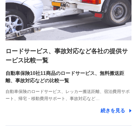
業員同士の連絡のため
8.取引先個人情報
取引先としての選定業務、営業情報の提供業務、契約締結手
続き業務、取引管理業務、およびこれらに準ずる業務の遂行
のため
ロードサービス、事故対応など各社の提供サ
9.お問い合わせ情報
各種お問い合わせに対応するため
ービス比較一覧
自動車保険10社11商品のロードサービス、無料搬送距
10.受託業務の 個人情報
離、事故対応などの比較一覧
受託業務の遂行およびこれらに準ずる業務の遂行のため
自動車保険のロードサービス、レッカー搬送距離、宿泊費用サポ
11.マイカー通勤管理クラウド並びに法人向けASPサー
ート、帰宅・移動費用サポート、事故対応など…
ビスに関してのお問い合わせ情報
続きを見る
各種お問い合わせに対応するため
当社のサービスに関する情報提供や、皆様に有用なお知らせ
をお送りするため
アンケートの送付のため
当社のサービスや媒体の運営改善に必要なデータを解析し、