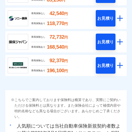
円
42,540
円
車両保険なし
お見積り
118,770
円
車両保険あり
72,732
円
車両保険なし
お見積り
168,540
円
車両保険あり
92,370
円
車両保険なし
お見積り
196,100
円
車両保険あり
こちらでご案内しております保険料は概算であり、実際にご契約い
ただける保険料とは異なります。また保険会社によって補償内容や
特約名称なども異なる場合がございます。あらかじめご了承くださ
い。
人気順については当社
新規契約者数よ