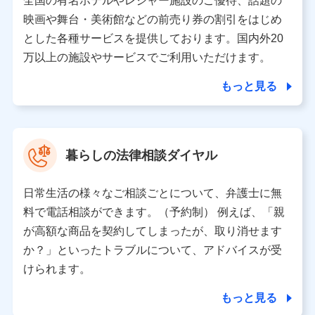
全国の有名ホテルやレジャー施設のご優待、話題の
当該個人データを取り扱う各共同利用者（詳細は次のとお
映画や舞台・美術館などの前売り券の割引をはじめ
り）
とした各種サービスを提供しております。国内外20
東京都千代田区永田町2丁目11番1号 山王パークタワー
万以上の施設やサービスでご利用いただけます。
株式会社NTTドコモ 代表取締役社長 前田 義晃
もっと見る
東京都中央区日本橋人形町2-14-10 アーバンネット日本橋
ビル 3F
株式会社ドコモ・インシュアランス 代表取締役社長 吉
村 忠義
暮らしの法律相談ダイヤル
※ 当社および株式会社NTTドコモは、お客さまの情報を利
用させていただくにあたっては、「NTTドコモ パーソナル
日常生活の様々なご相談ごとについて、弁護士に無
データ憲章」に定める行動原則を順守します 。
※ パーソナルデータダッシュボードの「第三者提供の管
料で電話相談ができます。（予約制） 例えば、「親
理」の設定状態にかかわらず、共同利用する場合がありま
が高額な商品を契約してしまったが、取り消せます
す。
か？」といったトラブルについて、アドバイスが受
※ dポイントクラブ会員ではないお客さま（2019年12月11
けられます。
日以降、一度もdポイントクラブ会員であったことがないお
客さまに限る）に関する、2019年12月10日以前に取得した
もっと見る
個人データは、こちら の利用目的の範囲内に限って共同利