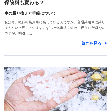
保険料も変わる？
(https://www.zurichssi.co.jp/)
Tokio Marine X少額短期保険株式会社
(https://www.tokiomarine-x.co.jp/)
車の乗り換えと等級について
ペットメディカルサポート株式会社
私は今、軽四輪乗用車に乗っているんですが、普通乗用車に乗り
(https://pshoken.co.jp/)
換えたいと思っています。ずっと無事故を続けて現在16等級なの
リトルファミリー少額短期保険株式会社
ですが、割引は…
(https://www.littlefamily-ssi.com/)
続きを見る
2.共同募集を行う代理店から受領する個人情報
郵便、電話、およびＥメール等により、当社と取引のあるも
しくは委託を受けている保険会社・提携会社の保険その他に
関する情報を提供し、金融商品等の契約を勧奨するため、ま
た維持管理等の委託業務遂行のため、またそれらに付帯、関
連する当社および提携会社のサービスを案内、提供するため
（なお、当社は複数の保険会社と取引があり、取得した個人
情報を取引のある他の保険会社の商品・サービスをご提案す
るために利用させていただくことがあります。）
上記に係る連絡・手続き・管理等付帯業務を行うため
3.セミナー募集サイトから取得した個人情報