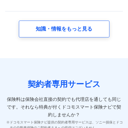
当社又は株式会社NTTドコモが提供する保険関連サービ
スに関して取得し、又は保有する情報。例として、見積
請求受付時、資料請求受付時又はユーザー登録受付時に
提供いただいた情報（氏名、住所、生年月日、性別、保
険契約者と被保険者の関係、保険加入の目的、保険商品
知識・情報をもっと見る
の内容、保険料、保険料のお支払方法、車のメーカーや
走行距離などの情報、建物の構造や築年数などの情報、
ペットの種類や年齢など）及びお客様との応対記録 （お
客様に提示した比較見積の試算結果情報、メールマガジ
ンを提供した際のメール内容や送信履歴の情報及び保険
の更改案内等を提供した際のメール内容や送信履歴など
の情報）が含まれます。
保険契約情報
当社又は株式会社NTTドコモが取得し、又は保有する保
険契約に関する情報。例として、保険契約者及び被保険
契約者専用サービス
者の氏名、住所、生年月日、性別、保険契約者と被保険
者の関係、保険加入の目的、保険商品の内容、保険料、
保険料のお支払方法、車のメーカーや走行距離などの情
保険料は保険会社直接の契約でも代理店を通しても同じ
報、建物の構造や築年数などの情報、ペットの種類や年
齢などの情報などが含まれます。
です。
それなら特典が付くドコモスマート保険ナビで契
約しませんか？
【共同して利用する者の範囲】
ドコモスマート保険ナビ提供の契約者専用サービスは、ソニー損保とドコ
当社
モの自動車保険のご契約者さまへの提供はございません。