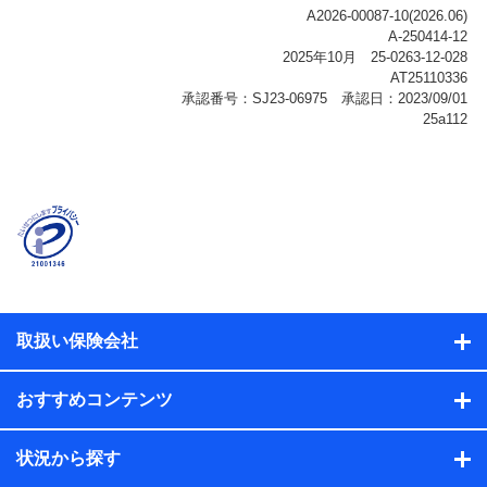
ご契約状態・ご利用履歴インターネット利用時の行動に
関する情報、アプリケーション利用時の行動に関する情
報、購入されたサービスや商品の名称・購入場所・決済
に関する情報、アンケートの回答に関する情報などが含
まれます。
保険関連サービス情報
当社または株式会社NTTドコモ・フィナンシャルグルー
プが提供する保険関連サービスに関して取得し、又は保
有する情報。例として、見積請求受付時、資料請求受付
時又はユーザー登録受付時に提供いただいた情報（氏
名、住所、生年月日、性別、保険契約者と被保険者の関
係、保険加入の目的、保険商品の内容、保険料、保険料
のお支払方法、車のメーカーや走行距離などの情報、建
物の構造や築年数などの情報、ペットの種類や年齢な
ど）及びお客様との応対記録（お客様に提示した比較見
積の試算結果情報、メールマガジンを提供した際のメー
取扱い保険会社
ル内容や送信履歴の情報及び保険の更改案内等を提供し
た際のメール内容や送信履歴などの情報）が含まれま
す。
おすすめコンテンツ
保険契約情報
当社または株式会社NTTドコモ・フィナンシャルグルー
プが取得し、又は保有する保険契約に関する情報。例と
状況から探す
して、保険契約者及び被保険者の氏名、住所、生年月