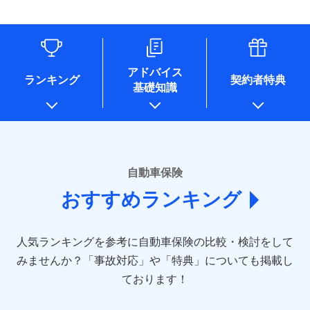
（なお、当社は複数の保険会社と取引があり、取得した個人
情報を取引のある他の保険会社の商品・サービスをご提案す
るために利用させていただくことがあります。）
各種セミナーの開催のため
コンサルティングサービスの実施のため
アドバイス
アンケートやキャンペーン等の実施のため
ランキング
契約者特典
基礎知識
上記に係る案内・手続き・管理等付帯業務を行うため
* 当社が委託を受けている保険会社の情報は、保険会社のホ
ームページに掲載しておりますので、ご確認ください。
■損害保険
あいおいニッセイ同和損害保険株式会社
自動車保険
(https://www.aioinissaydowa.co.jp/)
おすすめランキング
アクサ損害保険株式会社 (https://www.axa-
direct.co.jp/)
アニコム損害保険株式会社 (https://www.anicom-
人気ランキングを参考に自動車保険の比較・検討をして
sompo.co.jp/)
東京海上ダイレクト損害保険株式会社 (https://www.e-
みませんか？
「事故対応」や「特典」についても掲載し
design.net/)
ております！
AIG損害保険株式会社 (https://www.aig.co.jp/sonpo)
ＳＢＩ損害保険株式会社