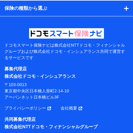
日、性別、保険契約者と被保険者の関係、保険加入の目
的、保険商品の内容、保険料、保険料のお支払方法、車
保険の種類から選ぶ
のメーカーや走行距離などの情報、建物の構造や築年数
などの情報、ペットの種類や年齢などの情報などが含ま
れます。
提供当事者から受領当事者が個人データを取得する方法
電子的・電磁的方法等
【共同して利用する者の範囲】
ドコモスマート保険ナビは
株式会社NTTドコモ・フィナンシャル
グループおよび
株式会社ドコモ・インシュアランス共同で
運営す
当社
るサービスです
株式会社NTTドコモ・フィナンシャルグループ
募集代理店
【利用目的】
株式会社ドコモ・インシュアランス
当社または株式会社NTTドコモ・フィナンシャルグルー
〒103-0013
プが提供する保険関連サービスにおけるユーザー登録受
東京都中央区日本橋人形町2-14-10
付および管理のため
アーバンネット日本橋ビル3F
当社または株式会社NTTドコモ・フィナンシャルグルー
プと取引のあるもしくは委託を受けている保険会社・提
プライバシーポリシー
会社概要
携会社の保険その他に関する情報を提供するため、また
維持管理等の委託業務遂行のため、またそれらに付帯、
共同募集代理店
関連する当社または株式会社NTTドコモ・フィナンシャ
株式会社NTTドコモ・フィナンシャルグループ
ルグループおよび提携会社のサービスを案内、提供する
ため