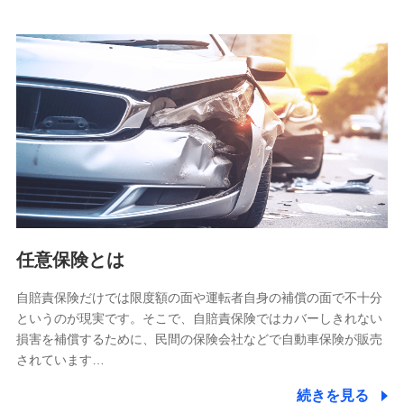
当社は株式会社NTTドコモとの間で、以下のとおり個
人データを共同利用します。
【共同して利用される利用データの項目】
当社又は株式会社NTTドコモがサービス提供等を通じて取得
した、以下の情報などの個人データ
基本情報
氏名、電話番号、メールアドレス、お客さまの識別子、
属性、連絡先、dポイントサービスのご利用に関する情
報。例として、dポイントカード番号、性別、年齢、家族
構成、住所、dポイント残高、dポイント利用履歴などが
含まれます。
利用情報
任意保険とは
当社又は株式会社NTTドコモが提供する各種サービスな
どのご契約・ご利用などに関する情報。例として、当社
又は株式会社NTTドコモが提供する各種サービスのご契
自賠責保険だけでは限度額の面や運転者自身の補償の面で不十分
約状態・ご利用履歴インターネット利用時の行動に関す
というのが現実です。そこで、自賠責保険ではカバーしきれない
る情報、アプリケーション利用時の行動に関する情報、
損害を補償するために、民間の保険会社などで自動車保険が販売
購入されたサービスや商品の名称・購入場所・決済に関
されています…
する情報、アンケートの回答に関する情報などが含まれ
ます。
続きを見る
保険関連サービス情報