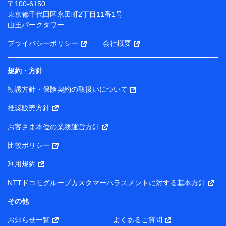
〒100-6150
（各サービスで取得したサービス利用履歴、ウェブサイ
東京都千代田区永田町2丁目11番1号
トの閲覧履歴、購買履歴、ご契約内容等のパーソナルデ
山王パークタワー
ータを分析して、お客さまの趣味・嗜好・傾向に応じた
サービス・商品等に関するご提案や広告の配信等を行う
プライバシーポリシー
会社概要
ことがあります。）
各種セミナーの開催のため
コンサルティングサービスの実施のため
規約・方針
アンケートやキャンペーン等の実施のため
上記に係る案内・手続き・管理等付帯業務を行うため
勧誘方針・保険契約の取扱いについて
【当該個人データの管理について責任を有する者の名称・住
推奨販売方針
所・代表者名】
お客さま本位の業務運営方針
当該個人データを取り扱う各共同利用者（詳細は次のとお
り）
比較ポリシー
東京都千代田区永田町2丁目11番1号 山王パークタワー
利用規約
株式会社NTTドコモ・フィナンシャルグループ 代表取締役
社長 廣井 孝史
NTTドコモグループカスタマーハラスメントに対する基本方針
東京都中央区日本橋人形町2-14-10 アーバンネット日本橋
その他
ビル 3F
お知らせ一覧
よくあるご質問
株式会社ドコモ・インシュアランス 代表取締役社長 吉