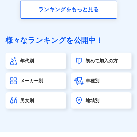
■生命保険
ランキングをもっと見る
アクサ生命保険株式会社（https://www.axa.co.jp/）
SBI生命保険株式会社（https://www.sbilife.co.jp/）
FWD生命保険株式会社（https://www.fwdlife.co.jp/）
ソニー生命保険株式会社
様々なランキングを公開中！
（https://www.sonylife.co.jp）
SOMPOひまわり生命保険株式会社
（https://www.himawari-life.co.jp/）
年代別
初めて加入の方
第一ネオ生命保険株式会社（https://neofirst.co.jp/）
大樹生命保険株式会社（https://www.taiju-life.co.jp）
太陽生命保険株式会社（https://www.taiyo-
メーカー別
車種別
seimei.co.jp）
チューリッヒ生命保険株式会社
（https://www.zurichlife.co.jp/）
男女別
地域別
東京海上日動あんしん生命保険株式会社
（https://www.tmn-anshin.co.jp/）
なないろ生命保険株式会社
（https://www.nanairolife.co.jp/）
日本生命保険相互会社（https://www.nissay.co.jp）
はなさく生命保険株式会社