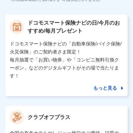
株式会社NTTドコモ
【利用する者の利用目的】
ドコモスマート保険ナビの日/今月のお
当社又は株式会社NTTドコモが提供する保険関連サービ
すすめ/毎月プレゼント
スにおけるユーザ登録受付および管理のため
当社又は株式会社NTTドコモと取引のあるもしくは委託
を受けている保険会社・提携会社の保険その他に関する
ドコモスマート保険ナビの「自動車保険/バイク保険/
情報を提供するため、また維持管理等の委託業務遂行の
火災保険」のご契約者さま限定！
ため、またそれらに付帯、関連する当社、株式会社NTT
ドコモおよび提携会社のサービスを案内、提供するため
毎月抽選で「お買い物券」や「コンビニ無料引換ク
（各サービスで取得したサービス利用履歴、ウェブサイ
ーポン」などのデジタルギフトがその場で当たりま
トの閲覧履歴、購買履歴、ご契約内容等のパーソナルデ
ータを分析して、お客さまの趣味・嗜好・傾向に応じた
す！
サービス・商品等に関するご提案や広告の配信等を行う
ことがあります。）
もっと見る
各種セミナーの開催のため
コンサルティングサービスの実施のため
アンケートやキャンペーン等の実施のため
上記に係る案内・手続き・管理等付帯業務を行うため
クラブオフプラス
【当該個人データの管理について責任を有する者の名称・住
所・代表者名】