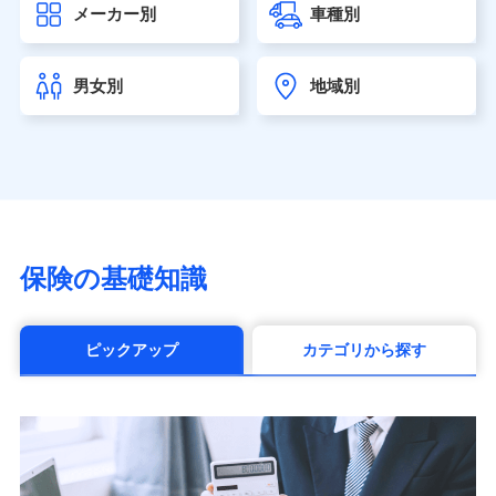
メーカー別
車種別
seimei.co.jp）
チューリッヒ生命保険株式会社
（https://www.zurichlife.co.jp/）
男女別
地域別
東京海上日動あんしん生命保険株式会社
（https://www.tmn-anshin.co.jp/）
なないろ生命保険株式会社
（https://www.nanairolife.co.jp/）
日本生命保険相互会社（https://www.nissay.co.jp）
はなさく生命保険株式会社
（https://www.life8739.co.jp/）
マニュライフ生命保険株式会社
保険の基礎知識
（https://www.manulife.co.jp/）
三井住友海上あいおい生命保険株式会社
（https://www.msa-life.co.jp/）
ピックアップ
カテゴリから探す
メットライフ生命株式会社(https://www.metlife.co.jp/)
メディケア生命保険株式会社
（https://www.medicarelife.com/）
■少額短期保険
株式会社アシロ少額短期保険 (https://kailash.co.jp/)