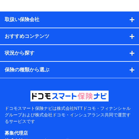
物の構造や築年数などの情報、ペットの種類や年齢な
ど）及びお客様との応対記録（お客様に提示した比較見
積の試算結果情報、メールマガジンを提供した際のメー
取扱い保険会社
ル内容や送信履歴の情報及び保険の更改案内等を提供し
た際のメール内容や送信履歴などの情報）が含まれま
す。
おすすめコンテンツ
保険契約情報
当社または株式会社NTTドコモ・フィナンシャルグルー
プが取得し、又は保有する保険契約に関する情報。例と
状況から探す
して、保険契約者及び被保険者の氏名、住所、生年月
日、性別、保険契約者と被保険者の関係、保険加入の目
的、保険商品の内容、保険料、保険料のお支払方法、車
保険の種類から選ぶ
のメーカーや走行距離などの情報、建物の構造や築年数
などの情報、ペットの種類や年齢などの情報などが含ま
れます。
提供当事者から受領当事者が個人データを取得する方法
電子的・電磁的方法等
【共同して利用する者の範囲】
ドコモスマート保険ナビは
株式会社NTTドコモ・フィナンシャル
グループおよび
株式会社ドコモ・インシュアランス共同で
運営す
当社
るサービスです
株式会社NTTドコモ・フィナンシャルグループ
募集代理店
【利用目的】