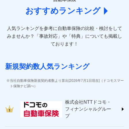
(https://www.aioinissaydowa.co.jp/)
おすすめランキング
アクサ損害保険株式会社 (https://www.axa-
direct.co.jp/)
アニコム損害保険株式会社 (https://www.anicom-
人気ランキングを参考に自動車保険の比較・検討をして
sompo.co.jp/)
東京海上ダイレクト損害保険株式会社 (https://www.e-
みませんか？
「事故対応」や「特典」についても掲載し
design.net/)
ております！
AIG損害保険株式会社 (https://www.aig.co.jp/sonpo)
ＳＢＩ損害保険株式会社
(https://www.sbisonpo.co.jp/)
新規契約数人気ランキング
ジェイアイ傷害火災保険株式会社
(https://www.jihoken.co.jp/)
ソニー損害保険株式会社
当社自動車保険新規契約者数より算出[2026年7月1日現在]（ドコモスマー
(https://www.sonysonpo.co.jp/)
ト保険ナビ調べ）
損害保険ジャパン株式会社 (https://www.sompo-
japan.co.jp/)
株式会社NTTドコモ・
ＳＯＭＰＯダイレクト損害保険株式会社
フィナンシャルグルー
(https://www.sompo-direct.co.jp/)
プ
チューリッヒ保険会社 (https://www.zurich.co.jp/)
東京海上日動火災保険株式会社