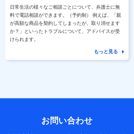
用させていただくにあたっては、「NTTドコモ パーソナル
日常生活の様々なご相談ごとについて、弁護士に無
データ憲章」に定める行動原則を順守します 。
※ パーソナルデータダッシュボードの「第三者提供の管
料で電話相談ができます。（予約制） 例えば、「親
理」の設定状態にかかわらず、共同利用する場合がありま
が高額な商品を契約してしまったが、取り消せます
す。
か？」といったトラブルについて、アドバイスが受
※ dポイントクラブ会員ではないお客さま（2019年12月11
けられます。
日以降、一度もdポイントクラブ会員であったことがないお
客さまに限る）に関する、2019年12月10日以前に取得した
もっと見る
個人データは、こちら の利用目的の範囲内に限って共同利
用します。
当社は株式会社NTTドコモ・フィナンシャルグループ
との間で、以下のとおり個人データを共同利用しま
す。
【共同して利用される利用データの項目】
当社または株式会社NTTドコモ・フィナンシャルグループが
サービス提供等を通じて取得した、以下の情報などの個人デ
お問い合わせ
ータ