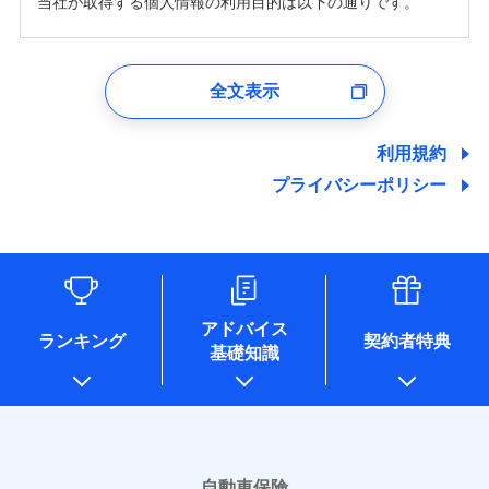
当社が取得する個人情報の利用目的は以下の通りです。
1.見積請求受付時、資料請求受付時、ユーザー登録受
付時
全文表示
ユーザー登録受付および、管理のため
郵便、電話、およびＥメール等により、当社と取引のあるも
しくは委託を受けている保険会社・提携会社の保険その他に
利用規約
関する情報を提供し、金融商品等の契約を勧奨するため、ま
プライバシーポリシー
た維持管理等の委託業務遂行のため、またそれらに付帯、関
連する当社および提携会社のサービスを案内、提供するため
（なお、当社は複数の保険会社と取引があり、取得した個人
情報を取引のある他の保険会社の商品・サービスをご提案す
るために利用させていただくことがあります。）
各種セミナーの開催のため
コンサルティングサービスの実施のため
アドバイス
アンケートやキャンペーン等の実施のため
ランキング
契約者特典
基礎知識
上記に係る案内・手続き・管理等付帯業務を行うため
* 当社が委託を受けている保険会社の情報は、保険会社のホ
ームページに掲載しておりますので、ご確認ください。
■損害保険
あいおいニッセイ同和損害保険株式会社
自動車保険