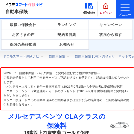
自動車保険
保険比較
ログイン
メニュー
取扱い保険会社
ランキング
キャンペーン
お客さまの声
契約者特典
状況から探す
保険の基礎知識
お知らせ
ドコモスマート保険ナビ
自動車保険
自動車保険 比較・見積もり ネットで
2026.8.7 自動車保険・バイク保険 ご契約者並びにご検討中の皆様へ
ご契約者特典として利用できるサービスに下記を追加する予定です。詳細は後日お知らせいた
します。
・バッテリー上りに対する年一回無料対応（2026年9月1日から全契約者に提供開始予定）
・エマージェンシー（緊急連絡）カードのプレゼント（2026年9月1日以降始期のご契約をい
ただいた方に送付）
※ソニー損保・ドコモの自動車保険のご契約者さまは追加予定の特典含め、ご契約者特典の提
供対象外となります。
メルセデスベンツ CLAクラスの
保険料
18歳以上21歳未満 ゴールド免許