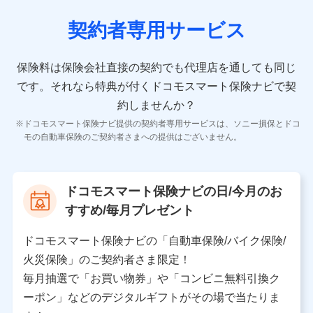
当社又は株式会社NTTドコモが取得し、又は保有する保
険契約に関する情報。例として、保険契約者及び被保険
契約者専用サービス
者の氏名、住所、生年月日、性別、保険契約者と被保険
者の関係、保険加入の目的、保険商品の内容、保険料、
保険料のお支払方法、車のメーカーや走行距離などの情
保険料は保険会社直接の契約でも代理店を通しても同じ
報、建物の構造や築年数などの情報、ペットの種類や年
齢などの情報などが含まれます。
です。
それなら特典が付くドコモスマート保険ナビで契
約しませんか？
【共同して利用する者の範囲】
ドコモスマート保険ナビ提供の契約者専用サービスは、ソニー損保とドコ
当社
モの自動車保険のご契約者さまへの提供はございません。
株式会社NTTドコモ
【利用する者の利用目的】
ドコモスマート保険ナビの日/今月のお
当社又は株式会社NTTドコモが提供する保険関連サービ
すすめ/毎月プレゼント
スにおけるユーザ登録受付および管理のため
当社又は株式会社NTTドコモと取引のあるもしくは委託
を受けている保険会社・提携会社の保険その他に関する
ドコモスマート保険ナビの「自動車保険/バイク保険/
情報を提供するため、また維持管理等の委託業務遂行の
火災保険」のご契約者さま限定！
ため、またそれらに付帯、関連する当社、株式会社NTT
ドコモおよび提携会社のサービスを案内、提供するため
毎月抽選で「お買い物券」や「コンビニ無料引換ク
（各サービスで取得したサービス利用履歴、ウェブサイ
ーポン」などのデジタルギフトがその場で当たりま
トの閲覧履歴、購買履歴、ご契約内容等のパーソナルデ