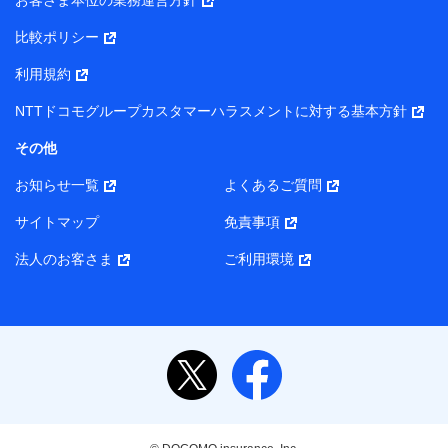
お客さま本位の業務運営方針
当該個人データを取り扱う各共同利用者（詳細は次のとお
り）
比較ポリシー
東京都千代田区永田町2丁目11番1号 山王パークタワー
利用規約
株式会社NTTドコモ・フィナンシャルグループ 代表取締役
社長 廣井 孝史
NTTドコモグループカスタマーハラスメントに対する基本方針
東京都中央区日本橋人形町2-14-10 アーバンネット日本橋
その他
ビル 3F
お知らせ一覧
よくあるご質問
株式会社ドコモ・インシュアランス 代表取締役社長 吉
村 忠義
サイトマップ
免責事項
また当社は、オンライン面談による保険のご相談にあたっ
法人のお客さま
ご利用環境
て、以下の提携代理店とお客様の個人データを共同利用する
ことがあります。
1. 共同利用する個人データの項目
氏名、生年月日、住所、メールアドレス、電話番号、個
人の属性に関する情報、資料請求の情報（有無を含みま
す。）、相談予約に関する情報等
保険契約者および被保険者の氏名・住所・生年月日・性