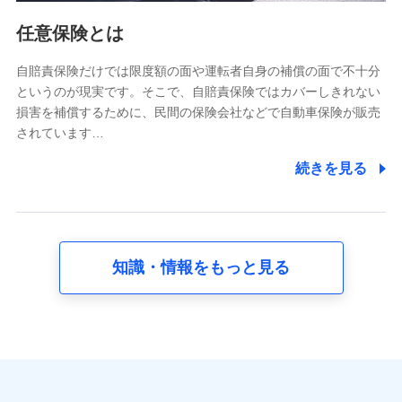
利用情報
任意保険とは
当社又は株式会社NTTドコモが提供する各種サービスな
どのご契約・ご利用などに関する情報。例として、当社
又は株式会社NTTドコモが提供する各種サービスのご契
自賠責保険だけでは限度額の面や運転者自身の補償の面で不十分
約状態・ご利用履歴インターネット利用時の行動に関す
というのが現実です。そこで、自賠責保険ではカバーしきれない
る情報、アプリケーション利用時の行動に関する情報、
損害を補償するために、民間の保険会社などで自動車保険が販売
購入されたサービスや商品の名称・購入場所・決済に関
されています…
する情報、アンケートの回答に関する情報などが含まれ
ます。
続きを見る
保険関連サービス情報
当社又は株式会社NTTドコモが提供する保険関連サービ
スに関して取得し、又は保有する情報。例として、見積
請求受付時、資料請求受付時又はユーザー登録受付時に
提供いただいた情報（氏名、住所、生年月日、性別、保
険契約者と被保険者の関係、保険加入の目的、保険商品
知識・情報をもっと見る
の内容、保険料、保険料のお支払方法、車のメーカーや
走行距離などの情報、建物の構造や築年数などの情報、
ペットの種類や年齢など）及びお客様との応対記録 （お
客様に提示した比較見積の試算結果情報、メールマガジ
ンを提供した際のメール内容や送信履歴の情報及び保険
の更改案内等を提供した際のメール内容や送信履歴など
の情報）が含まれます。
保険契約情報