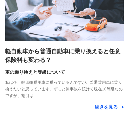
SBIいきいき少額短期保険会社 (https://www.i-
sedai.com/)
SBIペット少額短期保険株式会社 (https://www.sbipet-
ssi.co.jp/)
SBIリスタ少額短期保険会社
(https://www.jishin.co.jp/)
スマートプラス少額短期保険株式会社
（https://www.smartplus-insurance.com/）
軽自動車から普通自動車に乗り換えると任意
チューリッヒ少額短期保険株式会社
保険料も変わる？
(https://www.zurichssi.co.jp/)
Tokio Marine X少額短期保険株式会社
(https://www.tokiomarine-x.co.jp/)
車の乗り換えと等級について
ペットメディカルサポート株式会社
私は今、軽四輪乗用車に乗っているんですが、普通乗用車に乗り
(https://pshoken.co.jp/)
換えたいと思っています。ずっと無事故を続けて現在16等級なの
リトルファミリー少額短期保険株式会社
ですが、割引は…
(https://www.littlefamily-ssi.com/)
続きを見る
2.共同募集を行う代理店から受領する個人情報
郵便、電話、およびＥメール等により、当社と取引のあるも
しくは委託を受けている保険会社・提携会社の保険その他に