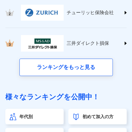
(https://www.tokiomarine-nichido.co.jp/)
日新火災海上保険株式会社
チューリッヒ保険会社
(https://www.nisshinfire.co.jp/)
ペット＆ファミリー損害保険株式会社
(https://www.petfamilyins.co.jp/)
三井住友海上火災保険株式会社 (https://www.ms-
ins.com/)
三井ダイレクト損保
三井ダイレクト損害保険株式会社
(https://www.mitsui-direct.co.jp/)
■生命保険
ランキングをもっと見る
アクサ生命保険株式会社（https://www.axa.co.jp/）
SBI生命保険株式会社（https://www.sbilife.co.jp/）
FWD生命保険株式会社（https://www.fwdlife.co.jp/）
ソニー生命保険株式会社
様々なランキングを公開中！
（https://www.sonylife.co.jp）
SOMPOひまわり生命保険株式会社
（https://www.himawari-life.co.jp/）
年代別
初めて加入の方
第一ネオ生命保険株式会社（https://neofirst.co.jp/）
大樹生命保険株式会社（https://www.taiju-life.co.jp）
太陽生命保険株式会社（https://www.taiyo-