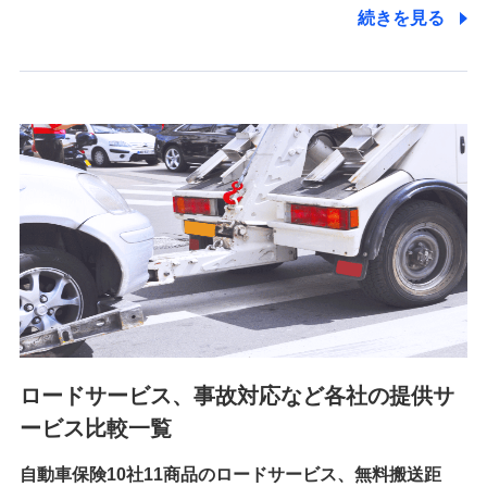
電話対応の品質向上およびお問合せ内容の正確な把握のため
続きを見る
6.採用応募者の個人情報
採用選考および入社手続を実施するため
7.社員（従業者）の個人情報
人事･勤怠･健康・労務等の管理、給与支給、福利厚生・採用
退職関連処理等の各種手続きのため、当社と従業員または従
業員同士の連絡のため
8.取引先個人情報
取引先としての選定業務、営業情報の提供業務、契約締結手
続き業務、取引管理業務、およびこれらに準ずる業務の遂行
のため
ロードサービス、事故対応など各社の提供サ
9.お問い合わせ情報
各種お問い合わせに対応するため
ービス比較一覧
自動車保険10社11商品のロードサービス、無料搬送距
10.受託業務の 個人情報