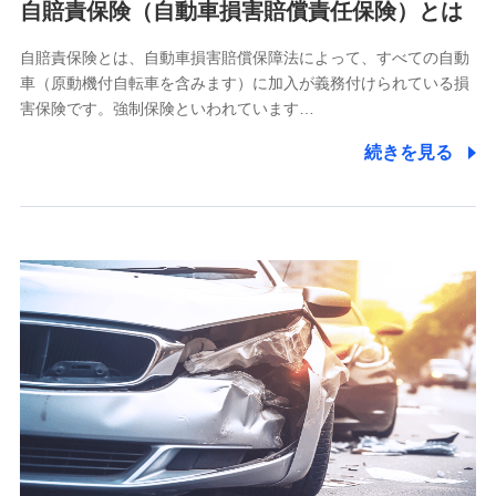
自賠責保険（自動車損害賠償責任保険）とは
除き、第三者に提供いたしません。
自賠責保険とは、自動車損害賠償保障法によって、すべての自動
業務の委託
車（原動機付自転車を含みます）に加入が義務付けられている損
当社は利用目的の達成に必要な範囲内において個人情報の取
害保険です。強制保険といわれています…
り扱いの全部または一部を委託する場合があります。
続きを見る
個人データの共同利用
当社は株式会社NTTドコモとの間で、以下のとおり個
人データを共同利用します。
【共同して利用される利用データの項目】
当社又は株式会社NTTドコモがサービス提供等を通じて取得
した、以下の情報などの個人データ
基本情報
氏名、電話番号、メールアドレス、お客さまの識別子、
属性、連絡先、dポイントサービスのご利用に関する情
報。例として、dポイントカード番号、性別、年齢、家族
構成、住所、dポイント残高、dポイント利用履歴などが
含まれます。