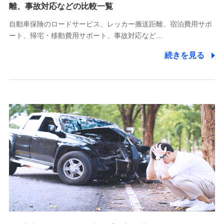
離、事故対応などの比較一覧
受託業務の遂行およびこれらに準ずる業務の遂行のため
自動車保険のロードサービス、レッカー搬送距離、宿泊費用サポ
11.マイカー通勤管理クラウド並びに法人向けASPサー
ート、帰宅・移動費用サポート、事故対応など…
ビスに関してのお問い合わせ情報
続きを見る
各種お問い合わせに対応するため
当社のサービスに関する情報提供や、皆様に有用なお知らせ
をお送りするため
アンケートの送付のため
当社のサービスや媒体の運営改善に必要なデータを解析し、
分析するため
当社の対応品質向上やお問い合わせ内容の正確な把握のため
個人情報保護管理者の職名、連絡先
株式会社ドコモ・インシュアランス 営業部長
〒103-0013 東京都中央区日本橋人形町2-14-10 アーバン
ネット日本橋ビル 3F
株式会社ドコモ・インシュアランス
個人情報の第三者提供について
当社ではご本人の同意がある場合または法令に基づく場合を