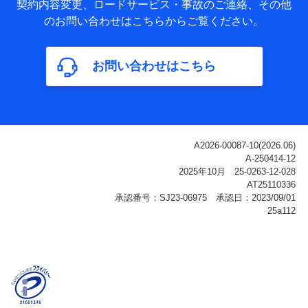
基本情報
契約内容変更、ロードサービス・事故のご連絡、その他
氏名、電話番号、メールアドレス、お客さまの識別子、
のお問い合わせはこちらからご覧ください。
属性、連絡先、dポイントサービスのご利用に関する情
報。例として、dポイントカード番号、性別、年齢、家族
構成、住所、dポイント残高、dポイント利用履歴などが
お問い合わせはこちら
含まれます。
利用情報
当社または株式会社NTTドコモ・フィナンシャルグルー
プが提供する各種サービスなどのご契約・ご利用などに
関する情報。例として、当社または株式会社NTTドコ
モ・フィナンシャルグループが提供する各種サービスの
ご契約状態・ご利用履歴インターネット利用時の行動に
関する情報、アプリケーション利用時の行動に関する情
報、購入されたサービスや商品の名称・購入場所・決済
に関する情報、アンケートの回答に関する情報などが含
まれます。
保険関連サービス情報
当社または株式会社NTTドコモ・フィナンシャルグルー
プが提供する保険関連サービスに関して取得し、又は保
有する情報。例として、見積請求受付時、資料請求受付
時又はユーザー登録受付時に提供いただいた情報（氏
名、住所、生年月日、性別、保険契約者と被保険者の関
係、保険加入の目的、保険商品の内容、保険料、保険料
のお支払方法、車のメーカーや走行距離などの情報、建