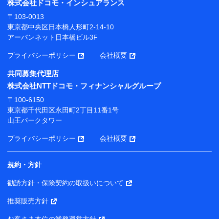
株式会社ドコモ・インシュアランス
当社または株式会社NTTドコモ・フィナンシャルグルー
〒103-0013
プが提供する保険関連サービスにおけるユーザー登録受
東京都中央区日本橋人形町2-14-10
付および管理のため
アーバンネット日本橋ビル3F
当社または株式会社NTTドコモ・フィナンシャルグルー
プと取引のあるもしくは委託を受けている保険会社・提
プライバシーポリシー
会社概要
携会社の保険その他に関する情報を提供するため、また
維持管理等の委託業務遂行のため、またそれらに付帯、
共同募集代理店
関連する当社または株式会社NTTドコモ・フィナンシャ
株式会社NTTドコモ・フィナンシャルグループ
ルグループおよび提携会社のサービスを案内、提供する
ため
〒100-6150
（各サービスで取得したサービス利用履歴、ウェブサイ
東京都千代田区永田町2丁目11番1号
トの閲覧履歴、購買履歴、ご契約内容等のパーソナルデ
山王パークタワー
ータを分析して、お客さまの趣味・嗜好・傾向に応じた
サービス・商品等に関するご提案や広告の配信等を行う
プライバシーポリシー
会社概要
ことがあります。）
各種セミナーの開催のため
コンサルティングサービスの実施のため
規約・方針
アンケートやキャンペーン等の実施のため
上記に係る案内・手続き・管理等付帯業務を行うため
勧誘方針・保険契約の取扱いについて
【当該個人データの管理について責任を有する者の名称・住
推奨販売方針
所・代表者名】