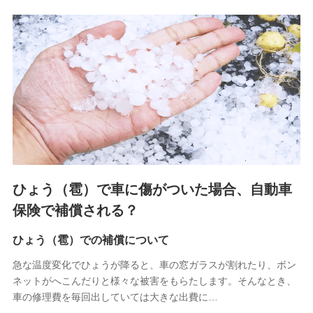
関する情報を提供し、金融商品等の契約を勧奨するため、ま
た維持管理等の委託業務遂行のため、またそれらに付帯、関
連する当社および提携会社のサービスを案内、提供するため
（なお、当社は複数の保険会社と取引があり、取得した個人
情報を取引のある他の保険会社の商品・サービスをご提案す
るために利用させていただくことがあります。）
上記に係る連絡・手続き・管理等付帯業務を行うため
3.セミナー募集サイトから取得した個人情報
各種セミナーの案内、開催のため
上記に係る連絡・手続き・管理等付帯業務を行うため
4.家族・友達紹介にて取得した個人情報
ひょう（雹）で車に傷がついた場合、自動車
被紹介者への連絡、及び当社と取引のあるもしくは委託を受
保険で補償される？
けている保険会社・提携会社の保険その他に関する情報を提
供し、金融商品等の契約を勧奨するため
ひょう（雹）での補償について
アンケートやキャンペーン等の実施のため
上記に係る連絡・手続き・管理等付帯業務を行うため
急な温度変化でひょうが降ると、車の窓ガラスが割れたり、ボン
ネットがへこんだりと様々な被害をもらたします。そんなとき、
5.通話録音にて取得する情報
車の修理費を毎回出していては大きな出費に…