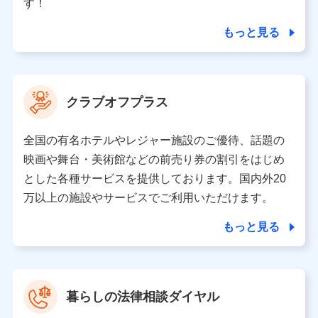
ータを分析して、お客さまの趣味・嗜好・傾向に応じた
す！
サービス・商品等に関するご提案や広告の配信等を行う
ことがあります。）
もっと見る
各種セミナーの開催のため
コンサルティングサービスの実施のため
アンケートやキャンペーン等の実施のため
上記に係る案内・手続き・管理等付帯業務を行うため
クラブオフプラス
【当該個人データの管理について責任を有する者の名称・住
所・代表者名】
全国の有名ホテルやレジャー施設のご優待、話題の
当該個人データを取り扱う各共同利用者（詳細は次のとお
映画や舞台・美術館などの前売り券の割引をはじめ
り）
とした各種サービスを提供しております。国内外20
東京都千代田区永田町2丁目11番1号 山王パークタワー
万以上の施設やサービスでご利用いただけます。
株式会社NTTドコモ 代表取締役社長 前田 義晃
もっと見る
東京都中央区日本橋人形町2-14-10 アーバンネット日本橋
ビル 3F
株式会社ドコモ・インシュアランス 代表取締役社長 吉
村 忠義
暮らしの法律相談ダイヤル
※ 当社および株式会社NTTドコモは、お客さまの情報を利