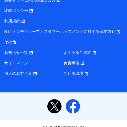
お客さま本位の業務運営方針
当該個人データを取り扱う各共同利用者（詳細は次のとお
り）
比較ポリシー
東京都千代田区永田町2丁目11番1号 山王パークタワー
利用規約
株式会社NTTドコモ・フィナンシャルグループ 代表取締役
社長 廣井 孝史
NTTドコモグループカスタマーハラスメントに対する基本方針
東京都中央区日本橋人形町2-14-10 アーバンネット日本橋
その他
ビル 3F
お知らせ一覧
よくあるご質問
株式会社ドコモ・インシュアランス 代表取締役社長 吉
村 忠義
サイトマップ
免責事項
また当社は、オンライン面談による保険のご相談にあたっ
法人のお客さま
ご利用環境
て、以下の提携代理店とお客様の個人データを共同利用する
ことがあります。
1. 共同利用する個人データの項目
氏名、生年月日、住所、メールアドレス、電話番号、個
人の属性に関する情報、資料請求の情報（有無を含みま
す。）、相談予約に関する情報等
保険契約者および被保険者の氏名・住所・生年月日・性