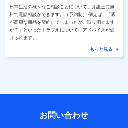
用させていただくにあたっては、「NTTドコモ パーソナル
日常生活の様々なご相談ごとについて、弁護士に無
データ憲章」に定める行動原則を順守します 。
※ パーソナルデータダッシュボードの「第三者提供の管
料で電話相談ができます。（予約制） 例えば、「親
理」の設定状態にかかわらず、共同利用する場合がありま
が高額な商品を契約してしまったが、取り消せます
す。
か？」といったトラブルについて、アドバイスが受
※ dポイントクラブ会員ではないお客さま（2019年12月11
けられます。
日以降、一度もdポイントクラブ会員であったことがないお
客さまに限る）に関する、2019年12月10日以前に取得した
もっと見る
個人データは、こちら の利用目的の範囲内に限って共同利
用します。
当社は株式会社NTTドコモ・フィナンシャルグループ
との間で、以下のとおり個人データを共同利用しま
す。
【共同して利用される利用データの項目】
当社または株式会社NTTドコモ・フィナンシャルグループが
サービス提供等を通じて取得した、以下の情報などの個人デ
お問い合わせ
ータ