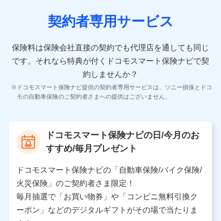
当社又は株式会社NTTドコモが取得し、又は保有する保
険契約に関する情報。例として、保険契約者及び被保険
契約者専用サービス
者の氏名、住所、生年月日、性別、保険契約者と被保険
者の関係、保険加入の目的、保険商品の内容、保険料、
保険料のお支払方法、車のメーカーや走行距離などの情
保険料は保険会社直接の契約でも代理店を通しても同じ
報、建物の構造や築年数などの情報、ペットの種類や年
齢などの情報などが含まれます。
です。
それなら特典が付くドコモスマート保険ナビで契
約しませんか？
【共同して利用する者の範囲】
ドコモスマート保険ナビ提供の契約者専用サービスは、ソニー損保とドコ
当社
モの自動車保険のご契約者さまへの提供はございません。
株式会社NTTドコモ
【利用する者の利用目的】
ドコモスマート保険ナビの日/今月のお
当社又は株式会社NTTドコモが提供する保険関連サービ
すすめ/毎月プレゼント
スにおけるユーザ登録受付および管理のため
当社又は株式会社NTTドコモと取引のあるもしくは委託
を受けている保険会社・提携会社の保険その他に関する
ドコモスマート保険ナビの「自動車保険/バイク保険/
情報を提供するため、また維持管理等の委託業務遂行の
火災保険」のご契約者さま限定！
ため、またそれらに付帯、関連する当社、株式会社NTT
ドコモおよび提携会社のサービスを案内、提供するため
毎月抽選で「お買い物券」や「コンビニ無料引換ク
（各サービスで取得したサービス利用履歴、ウェブサイ
ーポン」などのデジタルギフトがその場で当たりま
トの閲覧履歴、購買履歴、ご契約内容等のパーソナルデ