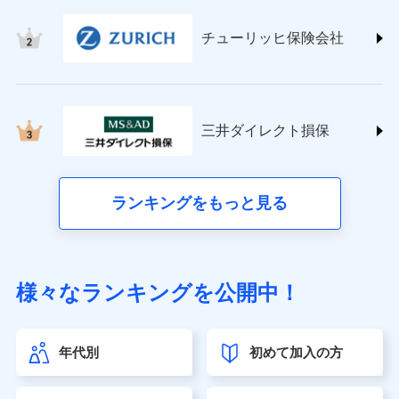
(https://www.tokiomarine-nichido.co.jp/)
日新火災海上保険株式会社
チューリッヒ保険会社
(https://www.nisshinfire.co.jp/)
ペット＆ファミリー損害保険株式会社
(https://www.petfamilyins.co.jp/)
三井住友海上火災保険株式会社 (https://www.ms-
ins.com/)
三井ダイレクト損保
三井ダイレクト損害保険株式会社
(https://www.mitsui-direct.co.jp/)
■生命保険
ランキングをもっと見る
アクサ生命保険株式会社（https://www.axa.co.jp/）
SBI生命保険株式会社（https://www.sbilife.co.jp/）
FWD生命保険株式会社（https://www.fwdlife.co.jp/）
ソニー生命保険株式会社
様々なランキングを公開中！
（https://www.sonylife.co.jp）
SOMPOひまわり生命保険株式会社
（https://www.himawari-life.co.jp/）
年代別
初めて加入の方
第一ネオ生命保険株式会社（https://neofirst.co.jp/）
大樹生命保険株式会社（https://www.taiju-life.co.jp）
太陽生命保険株式会社（https://www.taiyo-