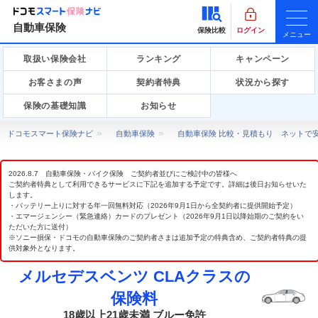
自動車保険
保険比較
ログイン
メニュー
取扱い保険会社
ランキング
キャンペーン
お客さまの声
契約者特典
状況から探す
保険の基礎知識
お知らせ
ドコモスマート保険ナビ
自動車保険
自動車保険 比較・見積もり ネットで
2026.8.7 自動車保険・バイク保険 ご契約者並びにご検討中の皆様へ
ご契約者特典として利用できるサービスに下記を追加する予定です。詳細は後日お知らせいた
します。
・バッテリー上りに対する年一回無料対応（2026年9月1日から全契約者に提供開始予定）
・エマージェンシー（緊急連絡）カードのプレゼント（2026年9月1日以降始期のご契約をい
ただいた方に送付）
※ソニー損保・ドコモの自動車保険のご契約者さまは追加予定の特典含め、ご契約者特典の提
供対象外となります。
メルセデスベンツ CLAクラスの
保険料
18歳以上21歳未満 ブルー免許