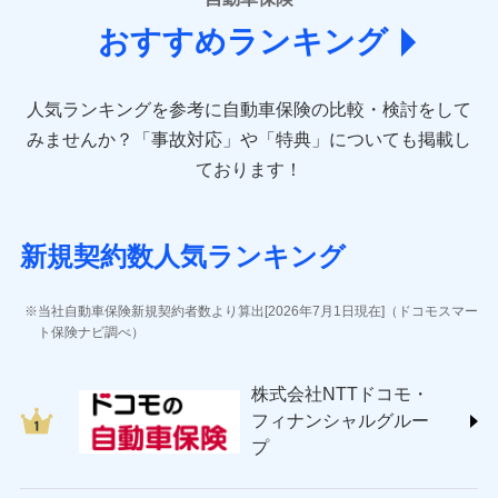
(https://www.aioinissaydowa.co.jp/)
おすすめランキング
アクサ損害保険株式会社 (https://www.axa-
direct.co.jp/)
アニコム損害保険株式会社 (https://www.anicom-
人気ランキングを参考に自動車保険の比較・検討をして
sompo.co.jp/)
東京海上ダイレクト損害保険株式会社 (https://www.e-
みませんか？
「事故対応」や「特典」についても掲載し
design.net/)
ております！
AIG損害保険株式会社 (https://www.aig.co.jp/sonpo)
ＳＢＩ損害保険株式会社
(https://www.sbisonpo.co.jp/)
新規契約数人気ランキング
ジェイアイ傷害火災保険株式会社
(https://www.jihoken.co.jp/)
ソニー損害保険株式会社
当社自動車保険新規契約者数より算出[2026年7月1日現在]（ドコモスマー
(https://www.sonysonpo.co.jp/)
ト保険ナビ調べ）
損害保険ジャパン株式会社 (https://www.sompo-
japan.co.jp/)
株式会社NTTドコモ・
ＳＯＭＰＯダイレクト損害保険株式会社
フィナンシャルグルー
(https://www.sompo-direct.co.jp/)
プ
チューリッヒ保険会社 (https://www.zurich.co.jp/)
東京海上日動火災保険株式会社