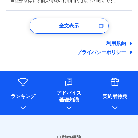
当社が取得する個人情報の利用目的は以下の通りです。
1.見積請求受付時、資料請求受付時、ユーザー登録受
付時
全文表示
ユーザー登録受付および、管理のため
郵便、電話、およびＥメール等により、当社と取引のあるも
しくは委託を受けている保険会社・提携会社の保険その他に
利用規約
関する情報を提供し、金融商品等の契約を勧奨するため、ま
プライバシーポリシー
た維持管理等の委託業務遂行のため、またそれらに付帯、関
連する当社および提携会社のサービスを案内、提供するため
（なお、当社は複数の保険会社と取引があり、取得した個人
情報を取引のある他の保険会社の商品・サービスをご提案す
るために利用させていただくことがあります。）
各種セミナーの開催のため
コンサルティングサービスの実施のため
アドバイス
アンケートやキャンペーン等の実施のため
ランキング
契約者特典
基礎知識
上記に係る案内・手続き・管理等付帯業務を行うため
* 当社が委託を受けている保険会社の情報は、保険会社のホ
ームページに掲載しておりますので、ご確認ください。
■損害保険
あいおいニッセイ同和損害保険株式会社
自動車保険