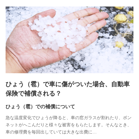
関する情報を提供し、金融商品等の契約を勧奨するため、ま
た維持管理等の委託業務遂行のため、またそれらに付帯、関
連する当社および提携会社のサービスを案内、提供するため
（なお、当社は複数の保険会社と取引があり、取得した個人
情報を取引のある他の保険会社の商品・サービスをご提案す
るために利用させていただくことがあります。）
上記に係る連絡・手続き・管理等付帯業務を行うため
3.セミナー募集サイトから取得した個人情報
各種セミナーの案内、開催のため
上記に係る連絡・手続き・管理等付帯業務を行うため
4.家族・友達紹介にて取得した個人情報
ひょう（雹）で車に傷がついた場合、自動車
被紹介者への連絡、及び当社と取引のあるもしくは委託を受
保険で補償される？
けている保険会社・提携会社の保険その他に関する情報を提
供し、金融商品等の契約を勧奨するため
ひょう（雹）での補償について
アンケートやキャンペーン等の実施のため
上記に係る連絡・手続き・管理等付帯業務を行うため
急な温度変化でひょうが降ると、車の窓ガラスが割れたり、ボン
ネットがへこんだりと様々な被害をもらたします。そんなとき、
5.通話録音にて取得する情報
車の修理費を毎回出していては大きな出費に…