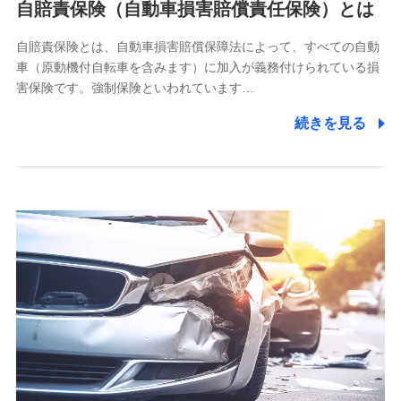
自賠責保険（自動車損害賠償責任保険）とは
除き、第三者に提供いたしません。
自賠責保険とは、自動車損害賠償保障法によって、すべての自動
業務の委託
車（原動機付自転車を含みます）に加入が義務付けられている損
当社は利用目的の達成に必要な範囲内において個人情報の取
害保険です。強制保険といわれています…
り扱いの全部または一部を委託する場合があります。
続きを見る
個人データの共同利用
当社は株式会社NTTドコモとの間で、以下のとおり個
人データを共同利用します。
【共同して利用される利用データの項目】
当社又は株式会社NTTドコモがサービス提供等を通じて取得
した、以下の情報などの個人データ
基本情報
氏名、電話番号、メールアドレス、お客さまの識別子、
属性、連絡先、dポイントサービスのご利用に関する情
報。例として、dポイントカード番号、性別、年齢、家族
構成、住所、dポイント残高、dポイント利用履歴などが
含まれます。