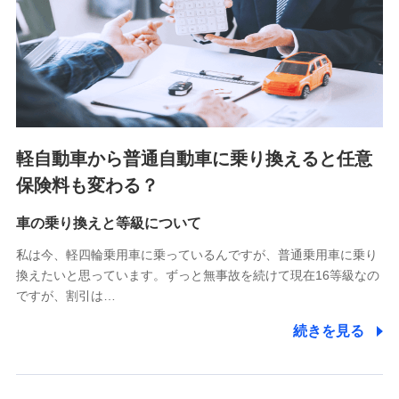
SBIいきいき少額短期保険会社 (https://www.i-
sedai.com/)
SBIペット少額短期保険株式会社 (https://www.sbipet-
ssi.co.jp/)
SBIリスタ少額短期保険会社
(https://www.jishin.co.jp/)
スマートプラス少額短期保険株式会社
（https://www.smartplus-insurance.com/）
軽自動車から普通自動車に乗り換えると任意
チューリッヒ少額短期保険株式会社
保険料も変わる？
(https://www.zurichssi.co.jp/)
Tokio Marine X少額短期保険株式会社
(https://www.tokiomarine-x.co.jp/)
車の乗り換えと等級について
ペットメディカルサポート株式会社
私は今、軽四輪乗用車に乗っているんですが、普通乗用車に乗り
(https://pshoken.co.jp/)
換えたいと思っています。ずっと無事故を続けて現在16等級なの
リトルファミリー少額短期保険株式会社
ですが、割引は…
(https://www.littlefamily-ssi.com/)
続きを見る
2.共同募集を行う代理店から受領する個人情報
郵便、電話、およびＥメール等により、当社と取引のあるも
しくは委託を受けている保険会社・提携会社の保険その他に