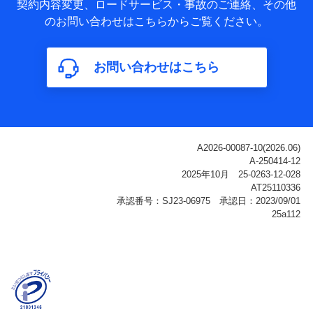
基本情報
契約内容変更、ロードサービス・事故のご連絡、その他
氏名、電話番号、メールアドレス、お客さまの識別子、
のお問い合わせはこちらからご覧ください。
属性、連絡先、dポイントサービスのご利用に関する情
報。例として、dポイントカード番号、性別、年齢、家族
構成、住所、dポイント残高、dポイント利用履歴などが
お問い合わせはこちら
含まれます。
利用情報
当社または株式会社NTTドコモ・フィナンシャルグルー
プが提供する各種サービスなどのご契約・ご利用などに
関する情報。例として、当社または株式会社NTTドコ
モ・フィナンシャルグループが提供する各種サービスの
ご契約状態・ご利用履歴インターネット利用時の行動に
関する情報、アプリケーション利用時の行動に関する情
報、購入されたサービスや商品の名称・購入場所・決済
に関する情報、アンケートの回答に関する情報などが含
まれます。
保険関連サービス情報
当社または株式会社NTTドコモ・フィナンシャルグルー
プが提供する保険関連サービスに関して取得し、又は保
有する情報。例として、見積請求受付時、資料請求受付
時又はユーザー登録受付時に提供いただいた情報（氏
名、住所、生年月日、性別、保険契約者と被保険者の関
係、保険加入の目的、保険商品の内容、保険料、保険料
のお支払方法、車のメーカーや走行距離などの情報、建