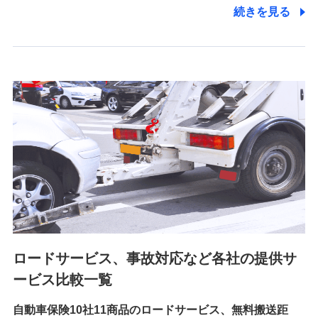
電話対応の品質向上およびお問合せ内容の正確な把握のため
続きを見る
6.採用応募者の個人情報
採用選考および入社手続を実施するため
7.社員（従業者）の個人情報
人事･勤怠･健康・労務等の管理、給与支給、福利厚生・採用
退職関連処理等の各種手続きのため、当社と従業員または従
業員同士の連絡のため
8.取引先個人情報
取引先としての選定業務、営業情報の提供業務、契約締結手
続き業務、取引管理業務、およびこれらに準ずる業務の遂行
のため
ロードサービス、事故対応など各社の提供サ
9.お問い合わせ情報
各種お問い合わせに対応するため
ービス比較一覧
自動車保険10社11商品のロードサービス、無料搬送距
10.受託業務の 個人情報