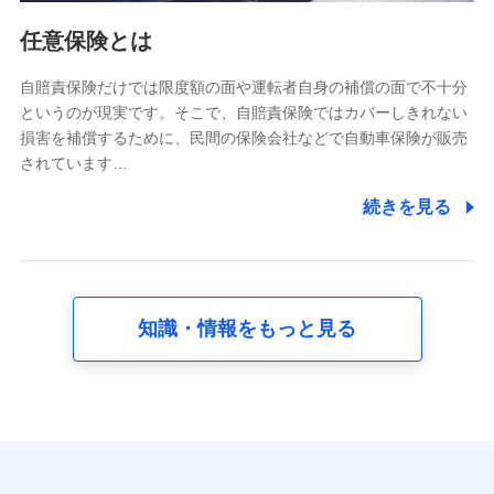
利用情報
任意保険とは
当社又は株式会社NTTドコモが提供する各種サービスな
どのご契約・ご利用などに関する情報。例として、当社
又は株式会社NTTドコモが提供する各種サービスのご契
自賠責保険だけでは限度額の面や運転者自身の補償の面で不十分
約状態・ご利用履歴インターネット利用時の行動に関す
というのが現実です。そこで、自賠責保険ではカバーしきれない
る情報、アプリケーション利用時の行動に関する情報、
損害を補償するために、民間の保険会社などで自動車保険が販売
購入されたサービスや商品の名称・購入場所・決済に関
されています…
する情報、アンケートの回答に関する情報などが含まれ
ます。
続きを見る
保険関連サービス情報
当社又は株式会社NTTドコモが提供する保険関連サービ
スに関して取得し、又は保有する情報。例として、見積
請求受付時、資料請求受付時又はユーザー登録受付時に
提供いただいた情報（氏名、住所、生年月日、性別、保
険契約者と被保険者の関係、保険加入の目的、保険商品
知識・情報をもっと見る
の内容、保険料、保険料のお支払方法、車のメーカーや
走行距離などの情報、建物の構造や築年数などの情報、
ペットの種類や年齢など）及びお客様との応対記録 （お
客様に提示した比較見積の試算結果情報、メールマガジ
ンを提供した際のメール内容や送信履歴の情報及び保険
の更改案内等を提供した際のメール内容や送信履歴など
の情報）が含まれます。
保険契約情報