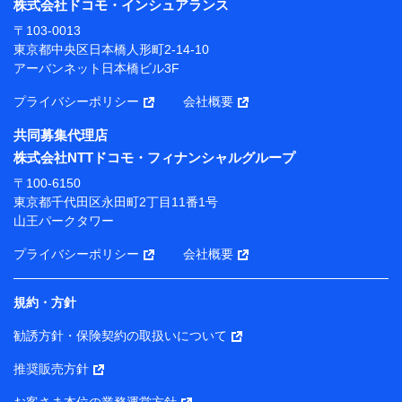
株式会社ドコモ・インシュアランス
当社または株式会社NTTドコモ・フィナンシャルグルー
〒103-0013
プが提供する保険関連サービスにおけるユーザー登録受
東京都中央区日本橋人形町2-14-10
付および管理のため
アーバンネット日本橋ビル3F
当社または株式会社NTTドコモ・フィナンシャルグルー
プと取引のあるもしくは委託を受けている保険会社・提
プライバシーポリシー
会社概要
携会社の保険その他に関する情報を提供するため、また
維持管理等の委託業務遂行のため、またそれらに付帯、
共同募集代理店
関連する当社または株式会社NTTドコモ・フィナンシャ
株式会社NTTドコモ・フィナンシャルグループ
ルグループおよび提携会社のサービスを案内、提供する
ため
〒100-6150
（各サービスで取得したサービス利用履歴、ウェブサイ
東京都千代田区永田町2丁目11番1号
トの閲覧履歴、購買履歴、ご契約内容等のパーソナルデ
山王パークタワー
ータを分析して、お客さまの趣味・嗜好・傾向に応じた
サービス・商品等に関するご提案や広告の配信等を行う
プライバシーポリシー
会社概要
ことがあります。）
各種セミナーの開催のため
コンサルティングサービスの実施のため
規約・方針
アンケートやキャンペーン等の実施のため
上記に係る案内・手続き・管理等付帯業務を行うため
勧誘方針・保険契約の取扱いについて
【当該個人データの管理について責任を有する者の名称・住
推奨販売方針
所・代表者名】