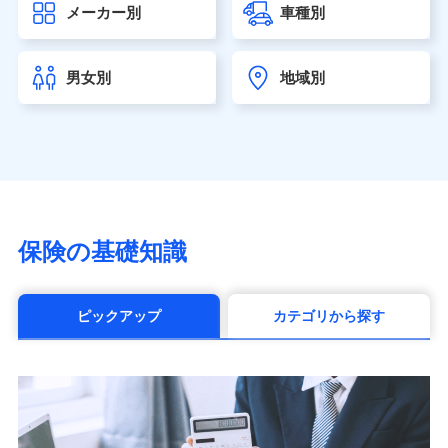
メーカー別
車種別
seimei.co.jp）
チューリッヒ生命保険株式会社
（https://www.zurichlife.co.jp/）
男女別
地域別
東京海上日動あんしん生命保険株式会社
（https://www.tmn-anshin.co.jp/）
なないろ生命保険株式会社
（https://www.nanairolife.co.jp/）
日本生命保険相互会社（https://www.nissay.co.jp）
はなさく生命保険株式会社
（https://www.life8739.co.jp/）
マニュライフ生命保険株式会社
保険の基礎知識
（https://www.manulife.co.jp/）
三井住友海上あいおい生命保険株式会社
（https://www.msa-life.co.jp/）
ピックアップ
カテゴリから探す
メットライフ生命株式会社(https://www.metlife.co.jp/)
メディケア生命保険株式会社
（https://www.medicarelife.com/）
■少額短期保険
株式会社アシロ少額短期保険 (https://kailash.co.jp/)