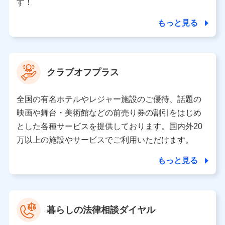
ータを分析して、お客さまの趣味・嗜好・傾向に応じた
す！
サービス・商品等に関するご提案や広告の配信等を行う
ことがあります。）
もっと見る
各種セミナーの開催のため
コンサルティングサービスの実施のため
アンケートやキャンペーン等の実施のため
上記に係る案内・手続き・管理等付帯業務を行うため
クラブオフプラス
【当該個人データの管理について責任を有する者の名称・住
所・代表者名】
全国の有名ホテルやレジャー施設のご優待、話題の
当該個人データを取り扱う各共同利用者（詳細は次のとお
映画や舞台・美術館などの前売り券の割引をはじめ
り）
とした各種サービスを提供しております。国内外20
東京都千代田区永田町2丁目11番1号 山王パークタワー
万以上の施設やサービスでご利用いただけます。
株式会社NTTドコモ 代表取締役社長 前田 義晃
もっと見る
東京都中央区日本橋人形町2-14-10 アーバンネット日本橋
ビル 3F
株式会社ドコモ・インシュアランス 代表取締役社長 吉
村 忠義
暮らしの法律相談ダイヤル
※ 当社および株式会社NTTドコモは、お客さまの情報を利