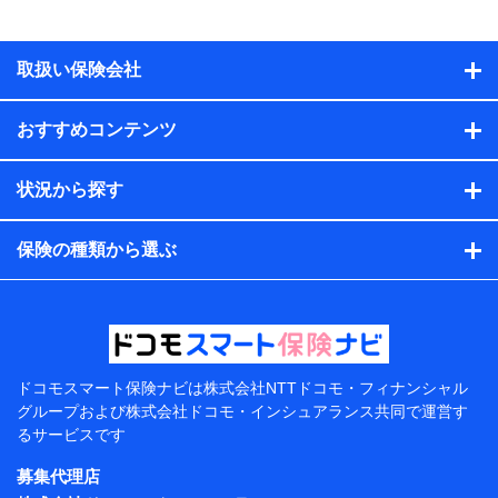
物の構造や築年数などの情報、ペットの種類や年齢な
ど）及びお客様との応対記録（お客様に提示した比較見
積の試算結果情報、メールマガジンを提供した際のメー
取扱い保険会社
ル内容や送信履歴の情報及び保険の更改案内等を提供し
た際のメール内容や送信履歴などの情報）が含まれま
す。
おすすめコンテンツ
保険契約情報
当社または株式会社NTTドコモ・フィナンシャルグルー
プが取得し、又は保有する保険契約に関する情報。例と
状況から探す
して、保険契約者及び被保険者の氏名、住所、生年月
日、性別、保険契約者と被保険者の関係、保険加入の目
的、保険商品の内容、保険料、保険料のお支払方法、車
保険の種類から選ぶ
のメーカーや走行距離などの情報、建物の構造や築年数
などの情報、ペットの種類や年齢などの情報などが含ま
れます。
提供当事者から受領当事者が個人データを取得する方法
電子的・電磁的方法等
【共同して利用する者の範囲】
ドコモスマート保険ナビは
株式会社NTTドコモ・フィナンシャル
グループおよび
株式会社ドコモ・インシュアランス共同で
運営す
当社
るサービスです
株式会社NTTドコモ・フィナンシャルグループ
募集代理店
【利用目的】