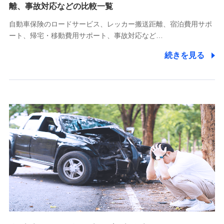
離、事故対応などの比較一覧
受託業務の遂行およびこれらに準ずる業務の遂行のため
自動車保険のロードサービス、レッカー搬送距離、宿泊費用サポ
11.マイカー通勤管理クラウド並びに法人向けASPサー
ート、帰宅・移動費用サポート、事故対応など…
ビスに関してのお問い合わせ情報
続きを見る
各種お問い合わせに対応するため
当社のサービスに関する情報提供や、皆様に有用なお知らせ
をお送りするため
アンケートの送付のため
当社のサービスや媒体の運営改善に必要なデータを解析し、
分析するため
当社の対応品質向上やお問い合わせ内容の正確な把握のため
個人情報保護管理者の職名、連絡先
株式会社ドコモ・インシュアランス 営業部長
〒103-0013 東京都中央区日本橋人形町2-14-10 アーバン
ネット日本橋ビル 3F
株式会社ドコモ・インシュアランス
個人情報の第三者提供について
当社ではご本人の同意がある場合または法令に基づく場合を