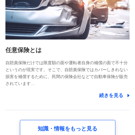
基本情報
氏名、電話番号、メールアドレス、お客さまの識別子、
属性、連絡先、dポイントサービスのご利用に関する情
報。例として、dポイントカード番号、性別、年齢、家族
構成、住所、dポイント残高、dポイント利用履歴などが
含まれます。
利用情報
任意保険とは
当社又は株式会社NTTドコモが提供する各種サービスな
どのご契約・ご利用などに関する情報。例として、当社
又は株式会社NTTドコモが提供する各種サービスのご契
自賠責保険だけでは限度額の面や運転者自身の補償の面で不十分
約状態・ご利用履歴インターネット利用時の行動に関す
というのが現実です。そこで、自賠責保険ではカバーしきれない
る情報、アプリケーション利用時の行動に関する情報、
損害を補償するために、民間の保険会社などで自動車保険が販売
購入されたサービスや商品の名称・購入場所・決済に関
されています…
する情報、アンケートの回答に関する情報などが含まれ
ます。
続きを見る
保険関連サービス情報
当社又は株式会社NTTドコモが提供する保険関連サービ
スに関して取得し、又は保有する情報。例として、見積
請求受付時、資料請求受付時又はユーザー登録受付時に
提供いただいた情報（氏名、住所、生年月日、性別、保
険契約者と被保険者の関係、保険加入の目的、保険商品
知識・情報をもっと見る
の内容、保険料、保険料のお支払方法、車のメーカーや