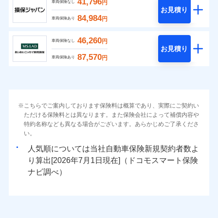
41,796
円
車両保険なし
お見積り
84,984
円
車両保険あり
46,260
円
車両保険なし
お見積り
87,570
円
車両保険あり
こちらでご案内しております保険料は概算であり、実際にご契約い
ただける保険料とは異なります。また保険会社によって補償内容や
特約名称なども異なる場合がございます。あらかじめご了承くださ
い。
人気順については当社
新規契約者数よ
り算出[
年
月
日現在]（ドコモスマート保険
ナビ調べ）