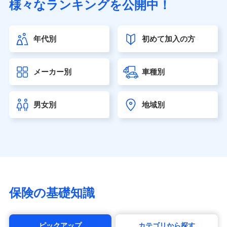
様々なランキングを公開中！
（https://www.sonylife.co.jp）
SOMPOひまわり生命保険株式会社
（https://www.himawari-life.co.jp/）
年代別
初めて加入の方
第一ネオ生命保険株式会社（https://neofirst.co.jp/）
大樹生命保険株式会社（https://www.taiju-life.co.jp）
太陽生命保険株式会社（https://www.taiyo-
メーカー別
車種別
seimei.co.jp）
チューリッヒ生命保険株式会社
（https://www.zurichlife.co.jp/）
男女別
地域別
東京海上日動あんしん生命保険株式会社
（https://www.tmn-anshin.co.jp/）
なないろ生命保険株式会社
（https://www.nanairolife.co.jp/）
日本生命保険相互会社（https://www.nissay.co.jp）
はなさく生命保険株式会社
（https://www.life8739.co.jp/）
マニュライフ生命保険株式会社
保険の基礎知識
（https://www.manulife.co.jp/）
三井住友海上あいおい生命保険株式会社
（https://www.msa-life.co.jp/）
ピックアップ
カテゴリから探す