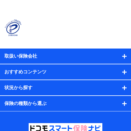
当社または株式会社NTTドコモ・フィナンシャルグルー
プが提供する保険関連サービスに関して取得し、又は保
有する情報。例として、見積請求受付時、資料請求受付
時又はユーザー登録受付時に提供いただいた情報（氏
名、住所、生年月日、性別、保険契約者と被保険者の関
係、保険加入の目的、保険商品の内容、保険料、保険料
のお支払方法、車のメーカーや走行距離などの情報、建
物の構造や築年数などの情報、ペットの種類や年齢な
ど）及びお客様との応対記録（お客様に提示した比較見
積の試算結果情報、メールマガジンを提供した際のメー
取扱い保険会社
ル内容や送信履歴の情報及び保険の更改案内等を提供し
た際のメール内容や送信履歴などの情報）が含まれま
す。
おすすめコンテンツ
保険契約情報
当社または株式会社NTTドコモ・フィナンシャルグルー
プが取得し、又は保有する保険契約に関する情報。例と
状況から探す
して、保険契約者及び被保険者の氏名、住所、生年月
日、性別、保険契約者と被保険者の関係、保険加入の目
的、保険商品の内容、保険料、保険料のお支払方法、車
保険の種類から選ぶ
のメーカーや走行距離などの情報、建物の構造や築年数
などの情報、ペットの種類や年齢などの情報などが含ま
れます。
提供当事者から受領当事者が個人データを取得する方法
電子的・電磁的方法等