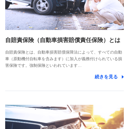
ネット日本橋ビル 3F
株式会社ドコモ・インシュアランス
個人情報の第三者提供について
当社ではご本人の同意がある場合または法令に基づく場合を
自賠責保険（自動車損害賠償責任保険）とは
除き、第三者に提供いたしません。
自賠責保険とは、自動車損害賠償保障法によって、すべての自動
業務の委託
車（原動機付自転車を含みます）に加入が義務付けられている損
当社は利用目的の達成に必要な範囲内において個人情報の取
害保険です。強制保険といわれています…
り扱いの全部または一部を委託する場合があります。
続きを見る
個人データの共同利用
当社は株式会社NTTドコモとの間で、以下のとおり個
人データを共同利用します。
【共同して利用される利用データの項目】
当社又は株式会社NTTドコモがサービス提供等を通じて取得
した、以下の情報などの個人データ