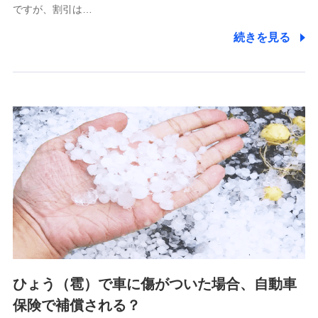
ですが、割引は…
(https://www.littlefamily-ssi.com/)
続きを見る
2.共同募集を行う代理店から受領する個人情報
郵便、電話、およびＥメール等により、当社と取引のあるも
しくは委託を受けている保険会社・提携会社の保険その他に
関する情報を提供し、金融商品等の契約を勧奨するため、ま
た維持管理等の委託業務遂行のため、またそれらに付帯、関
連する当社および提携会社のサービスを案内、提供するため
（なお、当社は複数の保険会社と取引があり、取得した個人
情報を取引のある他の保険会社の商品・サービスをご提案す
るために利用させていただくことがあります。）
上記に係る連絡・手続き・管理等付帯業務を行うため
3.セミナー募集サイトから取得した個人情報
各種セミナーの案内、開催のため
上記に係る連絡・手続き・管理等付帯業務を行うため
4.家族・友達紹介にて取得した個人情報
ひょう（雹）で車に傷がついた場合、自動車
被紹介者への連絡、及び当社と取引のあるもしくは委託を受
保険で補償される？
けている保険会社・提携会社の保険その他に関する情報を提