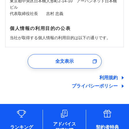
東京都中央区日本橋人形町2-14-10 アーバンネット日本橋
ビル
代表取締役社長 吉村 忠義
個人情報の利用目的の公表
当社が取得する個人情報の利用目的は以下の通りです。
1.見積請求受付時、資料請求受付時、ユーザー登録受
付時
全文表示
ユーザー登録受付および、管理のため
郵便、電話、およびＥメール等により、当社と取引のあるも
しくは委託を受けている保険会社・提携会社の保険その他に
利用規約
関する情報を提供し、金融商品等の契約を勧奨するため、ま
プライバシーポリシー
た維持管理等の委託業務遂行のため、またそれらに付帯、関
連する当社および提携会社のサービスを案内、提供するため
（なお、当社は複数の保険会社と取引があり、取得した個人
情報を取引のある他の保険会社の商品・サービスをご提案す
るために利用させていただくことがあります。）
各種セミナーの開催のため
コンサルティングサービスの実施のため
アドバイス
アンケートやキャンペーン等の実施のため
ランキング
契約者特典