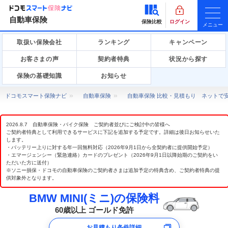
自動車保険
保険比較
ログイン
メニュー
取扱い保険会社
ランキング
キャンペーン
お客さまの声
契約者特典
状況から探す
保険の基礎知識
お知らせ
ドコモスマート保険ナビ
自動車保険
自動車保険 比較・見積もり ネットで
2026.8.7 自動車保険・バイク保険 ご契約者並びにご検討中の皆様へ
ご契約者特典として利用できるサービスに下記を追加する予定です。詳細は後日お知らせいた
します。
・バッテリー上りに対する年一回無料対応（2026年9月1日から全契約者に提供開始予定）
・エマージェンシー（緊急連絡）カードのプレゼント（2026年9月1日以降始期のご契約をい
ただいた方に送付）
※ソニー損保・ドコモの自動車保険のご契約者さまは追加予定の特典含め、ご契約者特典の提
供対象外となります。
BMW MINI(ミニ)の保険料
60歳以上 ゴールド免許
お見積もり条件詳細