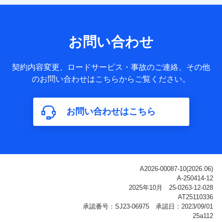
【共同して利用される利用データの項目】
当社または株式会社NTTドコモ・フィナンシャルグループが
サービス提供等を通じて取得した、以下の情報などの個人デ
お問い合わせ
ータ
基本情報
契約内容変更、ロードサービス・事故のご連絡、その他
氏名、電話番号、メールアドレス、お客さまの識別子、
のお問い合わせはこちらからご覧ください。
属性、連絡先、dポイントサービスのご利用に関する情
報。例として、dポイントカード番号、性別、年齢、家族
構成、住所、dポイント残高、dポイント利用履歴などが
お問い合わせはこちら
含まれます。
利用情報
当社または株式会社NTTドコモ・フィナンシャルグルー
プが提供する各種サービスなどのご契約・ご利用などに
関する情報。例として、当社または株式会社NTTドコ
モ・フィナンシャルグループが提供する各種サービスの
ご契約状態・ご利用履歴インターネット利用時の行動に
関する情報、アプリケーション利用時の行動に関する情
報、購入されたサービスや商品の名称・購入場所・決済
に関する情報、アンケートの回答に関する情報などが含
まれます。
保険関連サービス情報