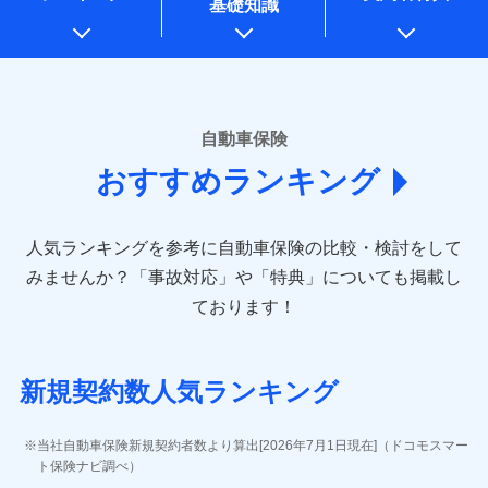
基礎知識
上記に係る案内・手続き・管理等付帯業務を行うため
* 当社が委託を受けている保険会社の情報は、保険会社のホ
ームページに掲載しておりますので、ご確認ください。
■損害保険
あいおいニッセイ同和損害保険株式会社
自動車保険
(https://www.aioinissaydowa.co.jp/)
おすすめランキング
アクサ損害保険株式会社 (https://www.axa-
direct.co.jp/)
アニコム損害保険株式会社 (https://www.anicom-
人気ランキングを参考に自動車保険の比較・検討をして
sompo.co.jp/)
東京海上ダイレクト損害保険株式会社 (https://www.e-
みませんか？
「事故対応」や「特典」についても掲載し
design.net/)
ております！
AIG損害保険株式会社 (https://www.aig.co.jp/sonpo)
ＳＢＩ損害保険株式会社
(https://www.sbisonpo.co.jp/)
新規契約数人気ランキング
ジェイアイ傷害火災保険株式会社
(https://www.jihoken.co.jp/)
ソニー損害保険株式会社
当社自動車保険新規契約者数より算出[2026年7月1日現在]（ドコモスマー
(https://www.sonysonpo.co.jp/)
ト保険ナビ調べ）
損害保険ジャパン株式会社 (https://www.sompo-