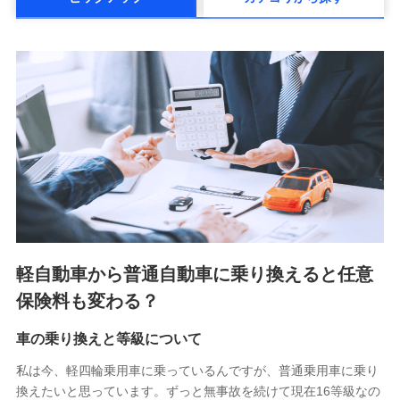
メットライフ生命株式会社(https://www.metlife.co.jp/)
メディケア生命保険株式会社
（https://www.medicarelife.com/）
■少額短期保険
株式会社アシロ少額短期保険 (https://kailash.co.jp/)
SBIいきいき少額短期保険会社 (https://www.i-
sedai.com/)
SBIペット少額短期保険株式会社 (https://www.sbipet-
ssi.co.jp/)
SBIリスタ少額短期保険会社
(https://www.jishin.co.jp/)
スマートプラス少額短期保険株式会社
（https://www.smartplus-insurance.com/）
軽自動車から普通自動車に乗り換えると任意
チューリッヒ少額短期保険株式会社
保険料も変わる？
(https://www.zurichssi.co.jp/)
Tokio Marine X少額短期保険株式会社
(https://www.tokiomarine-x.co.jp/)
車の乗り換えと等級について
ペットメディカルサポート株式会社
私は今、軽四輪乗用車に乗っているんですが、普通乗用車に乗り
(https://pshoken.co.jp/)
換えたいと思っています。ずっと無事故を続けて現在16等級なの
リトルファミリー少額短期保険株式会社