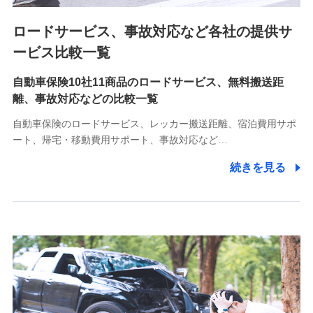
ロードサービス、事故対応など各社の提供サ
9.お問い合わせ情報
各種お問い合わせに対応するため
ービス比較一覧
自動車保険10社11商品のロードサービス、無料搬送距
10.受託業務の 個人情報
離、事故対応などの比較一覧
受託業務の遂行およびこれらに準ずる業務の遂行のため
自動車保険のロードサービス、レッカー搬送距離、宿泊費用サポ
11.マイカー通勤管理クラウド並びに法人向けASPサー
ート、帰宅・移動費用サポート、事故対応など…
ビスに関してのお問い合わせ情報
続きを見る
各種お問い合わせに対応するため
当社のサービスに関する情報提供や、皆様に有用なお知らせ
をお送りするため
アンケートの送付のため
当社のサービスや媒体の運営改善に必要なデータを解析し、
分析するため
当社の対応品質向上やお問い合わせ内容の正確な把握のため
個人情報保護管理者の職名、連絡先
株式会社ドコモ・インシュアランス 営業部長
〒103-0013 東京都中央区日本橋人形町2-14-10 アーバン