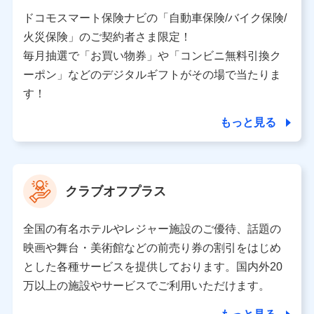
当社又は株式会社NTTドコモと取引のあるもしくは委託
を受けている保険会社・提携会社の保険その他に関する
ドコモスマート保険ナビの「自動車保険/バイク保険/
情報を提供するため、また維持管理等の委託業務遂行の
火災保険」のご契約者さま限定！
ため、またそれらに付帯、関連する当社、株式会社NTT
ドコモおよび提携会社のサービスを案内、提供するため
毎月抽選で「お買い物券」や「コンビニ無料引換ク
（各サービスで取得したサービス利用履歴、ウェブサイ
ーポン」などのデジタルギフトがその場で当たりま
トの閲覧履歴、購買履歴、ご契約内容等のパーソナルデ
ータを分析して、お客さまの趣味・嗜好・傾向に応じた
す！
サービス・商品等に関するご提案や広告の配信等を行う
ことがあります。）
もっと見る
各種セミナーの開催のため
コンサルティングサービスの実施のため
アンケートやキャンペーン等の実施のため
上記に係る案内・手続き・管理等付帯業務を行うため
クラブオフプラス
【当該個人データの管理について責任を有する者の名称・住
所・代表者名】
全国の有名ホテルやレジャー施設のご優待、話題の
当該個人データを取り扱う各共同利用者（詳細は次のとお
映画や舞台・美術館などの前売り券の割引をはじめ
り）
とした各種サービスを提供しております。国内外20
東京都千代田区永田町2丁目11番1号 山王パークタワー
万以上の施設やサービスでご利用いただけます。
株式会社NTTドコモ 代表取締役社長 前田 義晃