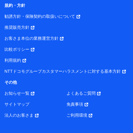
コンサルティングサービスの実施のため
規約・方針
アンケートやキャンペーン等の実施のため
上記に係る案内・手続き・管理等付帯業務を行うため
勧誘方針・保険契約の取扱いについて
【当該個人データの管理について責任を有する者の名称・住
推奨販売方針
所・代表者名】
お客さま本位の業務運営方針
当該個人データを取り扱う各共同利用者（詳細は次のとお
り）
比較ポリシー
東京都千代田区永田町2丁目11番1号 山王パークタワー
利用規約
株式会社NTTドコモ・フィナンシャルグループ 代表取締役
社長 廣井 孝史
NTTドコモグループカスタマーハラスメントに対する基本方針
東京都中央区日本橋人形町2-14-10 アーバンネット日本橋
その他
ビル 3F
お知らせ一覧
よくあるご質問
株式会社ドコモ・インシュアランス 代表取締役社長 吉
村 忠義
サイトマップ
免責事項
また当社は、オンライン面談による保険のご相談にあたっ
法人のお客さま
ご利用環境
て、以下の提携代理店とお客様の個人データを共同利用する
ことがあります。