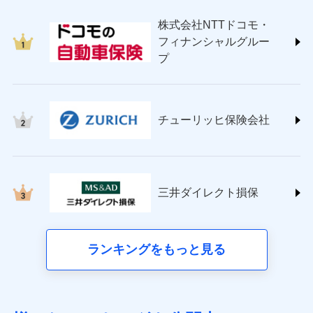
japan.co.jp/)
株式会社NTTドコモ・
ＳＯＭＰＯダイレクト損害保険株式会社
フィナンシャルグルー
(https://www.sompo-direct.co.jp/)
プ
チューリッヒ保険会社 (https://www.zurich.co.jp/)
東京海上日動火災保険株式会社
(https://www.tokiomarine-nichido.co.jp/)
日新火災海上保険株式会社
チューリッヒ保険会社
(https://www.nisshinfire.co.jp/)
ペット＆ファミリー損害保険株式会社
(https://www.petfamilyins.co.jp/)
三井住友海上火災保険株式会社 (https://www.ms-
ins.com/)
三井ダイレクト損保
三井ダイレクト損害保険株式会社
(https://www.mitsui-direct.co.jp/)
■生命保険
ランキングをもっと見る
アクサ生命保険株式会社（https://www.axa.co.jp/）
SBI生命保険株式会社（https://www.sbilife.co.jp/）
FWD生命保険株式会社（https://www.fwdlife.co.jp/）
ソニー生命保険株式会社