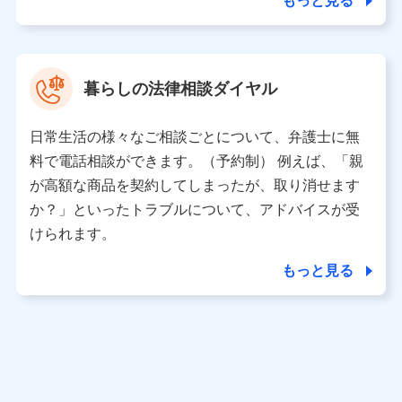
もっと見る
東京都中央区日本橋人形町2-14-10 アーバンネット日本橋
ビル 3F
株式会社ドコモ・インシュアランス 代表取締役社長 吉
村 忠義
暮らしの法律相談ダイヤル
※ 当社および株式会社NTTドコモは、お客さまの情報を利
用させていただくにあたっては、「NTTドコモ パーソナル
日常生活の様々なご相談ごとについて、弁護士に無
データ憲章」に定める行動原則を順守します 。
※ パーソナルデータダッシュボードの「第三者提供の管
料で電話相談ができます。（予約制） 例えば、「親
理」の設定状態にかかわらず、共同利用する場合がありま
が高額な商品を契約してしまったが、取り消せます
す。
か？」といったトラブルについて、アドバイスが受
※ dポイントクラブ会員ではないお客さま（2019年12月11
けられます。
日以降、一度もdポイントクラブ会員であったことがないお
客さまに限る）に関する、2019年12月10日以前に取得した
もっと見る
個人データは、こちら の利用目的の範囲内に限って共同利
用します。
当社は株式会社NTTドコモ・フィナンシャルグループ
との間で、以下のとおり個人データを共同利用しま
す。