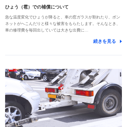
供し、金融商品等の契約を勧奨するため
ひょう（雹）での補償について
アンケートやキャンペーン等の実施のため
上記に係る連絡・手続き・管理等付帯業務を行うため
急な温度変化でひょうが降ると、車の窓ガラスが割れたり、ボン
ネットがへこんだりと様々な被害をもらたします。そんなとき、
5.通話録音にて取得する情報
車の修理費を毎回出していては大きな出費に…
電話対応の品質向上およびお問合せ内容の正確な把握のため
続きを見る
6.採用応募者の個人情報
採用選考および入社手続を実施するため
7.社員（従業者）の個人情報
人事･勤怠･健康・労務等の管理、給与支給、福利厚生・採用
退職関連処理等の各種手続きのため、当社と従業員または従
業員同士の連絡のため
8.取引先個人情報
取引先としての選定業務、営業情報の提供業務、契約締結手
続き業務、取引管理業務、およびこれらに準ずる業務の遂行
のため