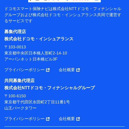
【共同して利用する者の範囲】
ドコモスマート保険ナビは
株式会社NTTドコモ・フィナンシャル
グループおよび
株式会社ドコモ・インシュアランス共同で
運営す
当社
るサービスです
株式会社NTTドコモ・フィナンシャルグループ
募集代理店
【利用目的】
株式会社ドコモ・インシュアランス
当社または株式会社NTTドコモ・フィナンシャルグルー
〒103-0013
プが提供する保険関連サービスにおけるユーザー登録受
東京都中央区日本橋人形町2-14-10
付および管理のため
アーバンネット日本橋ビル3F
当社または株式会社NTTドコモ・フィナンシャルグルー
プと取引のあるもしくは委託を受けている保険会社・提
プライバシーポリシー
会社概要
携会社の保険その他に関する情報を提供するため、また
維持管理等の委託業務遂行のため、またそれらに付帯、
共同募集代理店
関連する当社または株式会社NTTドコモ・フィナンシャ
株式会社NTTドコモ・フィナンシャルグループ
ルグループおよび提携会社のサービスを案内、提供する
ため
〒100-6150
（各サービスで取得したサービス利用履歴、ウェブサイ
東京都千代田区永田町2丁目11番1号
トの閲覧履歴、購買履歴、ご契約内容等のパーソナルデ
山王パークタワー
ータを分析して、お客さまの趣味・嗜好・傾向に応じた
サービス・商品等に関するご提案や広告の配信等を行う
プライバシーポリシー
会社概要
ことがあります。）
各種セミナーの開催のため