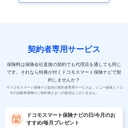
走行距離などの情報、建物の構造や築年数などの情報、
ペットの種類や年齢など）及びお客様との応対記録 （お
客様に提示した比較見積の試算結果情報、メールマガジ
ンを提供した際のメール内容や送信履歴の情報及び保険
の更改案内等を提供した際のメール内容や送信履歴など
の情報）が含まれます。
保険契約情報
当社又は株式会社NTTドコモが取得し、又は保有する保
険契約に関する情報。例として、保険契約者及び被保険
契約者専用サービス
者の氏名、住所、生年月日、性別、保険契約者と被保険
者の関係、保険加入の目的、保険商品の内容、保険料、
保険料のお支払方法、車のメーカーや走行距離などの情
保険料は保険会社直接の契約でも代理店を通しても同じ
報、建物の構造や築年数などの情報、ペットの種類や年
齢などの情報などが含まれます。
です。
それなら特典が付くドコモスマート保険ナビで契
約しませんか？
【共同して利用する者の範囲】
ドコモスマート保険ナビ提供の契約者専用サービスは、ソニー損保とドコ
当社
モの自動車保険のご契約者さまへの提供はございません。
株式会社NTTドコモ
【利用する者の利用目的】
ドコモスマート保険ナビの日/今月のお
当社又は株式会社NTTドコモが提供する保険関連サービ
すすめ/毎月プレゼント
スにおけるユーザ登録受付および管理のため