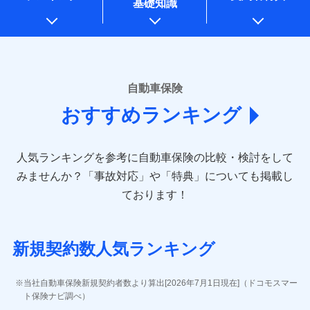
基礎知識
上記に係る案内・手続き・管理等付帯業務を行うため
* 当社が委託を受けている保険会社の情報は、保険会社のホ
ームページに掲載しておりますので、ご確認ください。
■損害保険
あいおいニッセイ同和損害保険株式会社
自動車保険
(https://www.aioinissaydowa.co.jp/)
おすすめランキング
アクサ損害保険株式会社 (https://www.axa-
direct.co.jp/)
アニコム損害保険株式会社 (https://www.anicom-
人気ランキングを参考に自動車保険の比較・検討をして
sompo.co.jp/)
東京海上ダイレクト損害保険株式会社 (https://www.e-
みませんか？
「事故対応」や「特典」についても掲載し
design.net/)
ております！
AIG損害保険株式会社 (https://www.aig.co.jp/sonpo)
ＳＢＩ損害保険株式会社
(https://www.sbisonpo.co.jp/)
新規契約数人気ランキング
ジェイアイ傷害火災保険株式会社
(https://www.jihoken.co.jp/)
ソニー損害保険株式会社
当社自動車保険新規契約者数より算出[2026年7月1日現在]（ドコモスマー
(https://www.sonysonpo.co.jp/)
ト保険ナビ調べ）
損害保険ジャパン株式会社 (https://www.sompo-