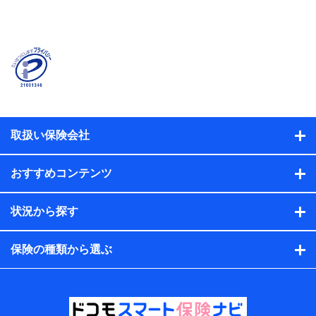
当社または株式会社NTTドコモ・フィナンシャルグルー
プが提供する保険関連サービスに関して取得し、又は保
有する情報。例として、見積請求受付時、資料請求受付
時又はユーザー登録受付時に提供いただいた情報（氏
名、住所、生年月日、性別、保険契約者と被保険者の関
係、保険加入の目的、保険商品の内容、保険料、保険料
のお支払方法、車のメーカーや走行距離などの情報、建
物の構造や築年数などの情報、ペットの種類や年齢な
ど）及びお客様との応対記録（お客様に提示した比較見
積の試算結果情報、メールマガジンを提供した際のメー
取扱い保険会社
ル内容や送信履歴の情報及び保険の更改案内等を提供し
た際のメール内容や送信履歴などの情報）が含まれま
す。
おすすめコンテンツ
保険契約情報
当社または株式会社NTTドコモ・フィナンシャルグルー
プが取得し、又は保有する保険契約に関する情報。例と
状況から探す
して、保険契約者及び被保険者の氏名、住所、生年月
日、性別、保険契約者と被保険者の関係、保険加入の目
的、保険商品の内容、保険料、保険料のお支払方法、車
保険の種類から選ぶ
のメーカーや走行距離などの情報、建物の構造や築年数
などの情報、ペットの種類や年齢などの情報などが含ま
れます。
提供当事者から受領当事者が個人データを取得する方法
電子的・電磁的方法等