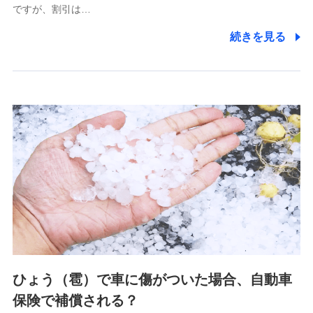
ですが、割引は…
(https://www.littlefamily-ssi.com/)
続きを見る
2.共同募集を行う代理店から受領する個人情報
郵便、電話、およびＥメール等により、当社と取引のあるも
しくは委託を受けている保険会社・提携会社の保険その他に
関する情報を提供し、金融商品等の契約を勧奨するため、ま
た維持管理等の委託業務遂行のため、またそれらに付帯、関
連する当社および提携会社のサービスを案内、提供するため
（なお、当社は複数の保険会社と取引があり、取得した個人
情報を取引のある他の保険会社の商品・サービスをご提案す
るために利用させていただくことがあります。）
上記に係る連絡・手続き・管理等付帯業務を行うため
3.セミナー募集サイトから取得した個人情報
各種セミナーの案内、開催のため
上記に係る連絡・手続き・管理等付帯業務を行うため
4.家族・友達紹介にて取得した個人情報
ひょう（雹）で車に傷がついた場合、自動車
被紹介者への連絡、及び当社と取引のあるもしくは委託を受
保険で補償される？
けている保険会社・提携会社の保険その他に関する情報を提