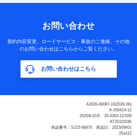
【共同して利用される利用データの項目】
当社または株式会社NTTドコモ・フィナンシャルグループが
サービス提供等を通じて取得した、以下の情報などの個人デ
お問い合わせ
ータ
基本情報
契約内容変更、ロードサービス・事故のご連絡、その他
氏名、電話番号、メールアドレス、お客さまの識別子、
のお問い合わせはこちらからご覧ください。
属性、連絡先、dポイントサービスのご利用に関する情
報。例として、dポイントカード番号、性別、年齢、家族
構成、住所、dポイント残高、dポイント利用履歴などが
お問い合わせはこちら
含まれます。
利用情報
当社または株式会社NTTドコモ・フィナンシャルグルー
プが提供する各種サービスなどのご契約・ご利用などに
関する情報。例として、当社または株式会社NTTドコ
モ・フィナンシャルグループが提供する各種サービスの
ご契約状態・ご利用履歴インターネット利用時の行動に
関する情報、アプリケーション利用時の行動に関する情
報、購入されたサービスや商品の名称・購入場所・決済
に関する情報、アンケートの回答に関する情報などが含
まれます。
保険関連サービス情報