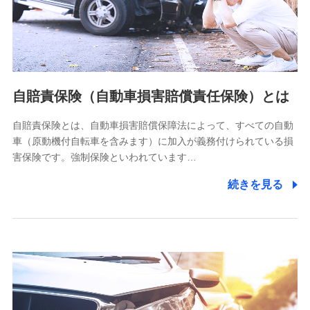
ネット日本橋ビル 3F
株式会社ドコモ・インシュアランス
個人情報の第三者提供について
当社ではご本人の同意がある場合または法令に基づく場合を
自賠責保険（自動車損害賠償責任保険）とは
除き、第三者に提供いたしません。
自賠責保険とは、自動車損害賠償保障法によって、すべての自動
業務の委託
車（原動機付自転車を含みます）に加入が義務付けられている損
当社は利用目的の達成に必要な範囲内において個人情報の取
害保険です。強制保険といわれています…
り扱いの全部または一部を委託する場合があります。
続きを見る
個人データの共同利用
当社は株式会社NTTドコモとの間で、以下のとおり個
人データを共同利用します。
【共同して利用される利用データの項目】
当社又は株式会社NTTドコモがサービス提供等を通じて取得
した、以下の情報などの個人データ