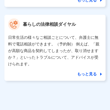
もっと見る
東京都中央区日本橋人形町2-14-10 アーバンネット日本橋
ビル 3F
株式会社ドコモ・インシュアランス 代表取締役社長 吉
村 忠義
暮らしの法律相談ダイヤル
※ 当社および株式会社NTTドコモは、お客さまの情報を利
用させていただくにあたっては、「NTTドコモ パーソナル
日常生活の様々なご相談ごとについて、弁護士に無
データ憲章」に定める行動原則を順守します 。
※ パーソナルデータダッシュボードの「第三者提供の管
料で電話相談ができます。（予約制） 例えば、「親
理」の設定状態にかかわらず、共同利用する場合がありま
が高額な商品を契約してしまったが、取り消せます
す。
か？」といったトラブルについて、アドバイスが受
※ dポイントクラブ会員ではないお客さま（2019年12月11
けられます。
日以降、一度もdポイントクラブ会員であったことがないお
客さまに限る）に関する、2019年12月10日以前に取得した
もっと見る
個人データは、こちら の利用目的の範囲内に限って共同利
用します。
当社は株式会社NTTドコモ・フィナンシャルグループ
との間で、以下のとおり個人データを共同利用しま
す。