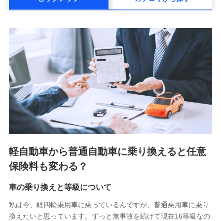
メットライフ生命株式会社(https://www.metlife.co.jp/)
メディケア生命保険株式会社
（https://www.medicarelife.com/）
■少額短期保険
株式会社アシロ少額短期保険 (https://kailash.co.jp/)
SBIいきいき少額短期保険会社 (https://www.i-
sedai.com/)
SBIペット少額短期保険株式会社 (https://www.sbipet-
ssi.co.jp/)
SBIリスタ少額短期保険会社
(https://www.jishin.co.jp/)
スマートプラス少額短期保険株式会社
（https://www.smartplus-insurance.com/）
軽自動車から普通自動車に乗り換えると任意
チューリッヒ少額短期保険株式会社
保険料も変わる？
(https://www.zurichssi.co.jp/)
Tokio Marine X少額短期保険株式会社
(https://www.tokiomarine-x.co.jp/)
車の乗り換えと等級について
ペットメディカルサポート株式会社
私は今、軽四輪乗用車に乗っているんですが、普通乗用車に乗り
(https://pshoken.co.jp/)
換えたいと思っています。ずっと無事故を続けて現在16等級なの
リトルファミリー少額短期保険株式会社