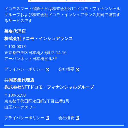
【共同して利用する者の範囲】
ドコモスマート保険ナビは
株式会社NTTドコモ・フィナンシャル
グループおよび
株式会社ドコモ・インシュアランス共同で
運営す
当社
るサービスです
株式会社NTTドコモ・フィナンシャルグループ
募集代理店
【利用目的】
株式会社ドコモ・インシュアランス
当社または株式会社NTTドコモ・フィナンシャルグルー
〒103-0013
プが提供する保険関連サービスにおけるユーザー登録受
東京都中央区日本橋人形町2-14-10
付および管理のため
アーバンネット日本橋ビル3F
当社または株式会社NTTドコモ・フィナンシャルグルー
プと取引のあるもしくは委託を受けている保険会社・提
プライバシーポリシー
会社概要
携会社の保険その他に関する情報を提供するため、また
維持管理等の委託業務遂行のため、またそれらに付帯、
共同募集代理店
関連する当社または株式会社NTTドコモ・フィナンシャ
株式会社NTTドコモ・フィナンシャルグループ
ルグループおよび提携会社のサービスを案内、提供する
ため
〒100-6150
（各サービスで取得したサービス利用履歴、ウェブサイ
東京都千代田区永田町2丁目11番1号
トの閲覧履歴、購買履歴、ご契約内容等のパーソナルデ
山王パークタワー
ータを分析して、お客さまの趣味・嗜好・傾向に応じた
サービス・商品等に関するご提案や広告の配信等を行う
プライバシーポリシー
会社概要
ことがあります。）
各種セミナーの開催のため