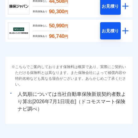
44,508
円
車両保険なし
お見積り
90,300
円
車両保険あり
50,990
円
車両保険なし
お見積り
96,740
円
車両保険あり
こちらでご案内しております保険料は概算であり、実際にご契約い
ただける保険料とは異なります。また保険会社によって補償内容や
特約名称なども異なる場合がございます。あらかじめご了承くださ
い。
人気順については当社
新規契約者数よ
り算出[
年
月
日現在]（ドコモスマート保険
ナビ調べ）