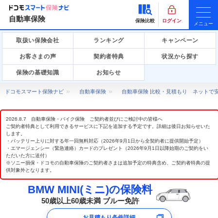
自動車保険
保険比較
ログイン
メニュー
取扱い保険会社
ランキング
キャンペーン
お客さまの声
契約者特典
状況から探す
保険の基礎知識
お知らせ
ドコモスマート保険ナビ
自動車保険
自動車保険 比較・見積もり ネットで
2026.8.7 自動車保険・バイク保険 ご契約者並びにご検討中の皆様へ
ご契約者特典として利用できるサービスに下記を追加する予定です。詳細は後日お知らせいた
します。
・バッテリー上りに対する年一回無料対応（2026年9月1日から全契約者に提供開始予定）
・エマージェンシー（緊急連絡）カードのプレゼント（2026年9月1日以降始期のご契約をい
ただいた方に送付）
※ソニー損保・ドコモの自動車保険のご契約者さまは追加予定の特典含め、ご契約者特典の提
供対象外となります。
BMW MINI(ミニ)の保険料
50歳以上60歳未満 ブルー免許
お見積もり条件詳細