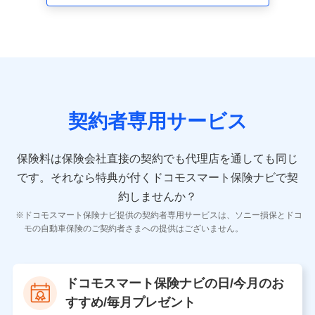
走行距離などの情報、建物の構造や築年数などの情報、
ペットの種類や年齢など）及びお客様との応対記録 （お
客様に提示した比較見積の試算結果情報、メールマガジ
ンを提供した際のメール内容や送信履歴の情報及び保険
の更改案内等を提供した際のメール内容や送信履歴など
の情報）が含まれます。
保険契約情報
当社又は株式会社NTTドコモが取得し、又は保有する保
険契約に関する情報。例として、保険契約者及び被保険
契約者専用サービス
者の氏名、住所、生年月日、性別、保険契約者と被保険
者の関係、保険加入の目的、保険商品の内容、保険料、
保険料のお支払方法、車のメーカーや走行距離などの情
保険料は保険会社直接の契約でも代理店を通しても同じ
報、建物の構造や築年数などの情報、ペットの種類や年
齢などの情報などが含まれます。
です。
それなら特典が付くドコモスマート保険ナビで契
約しませんか？
【共同して利用する者の範囲】
ドコモスマート保険ナビ提供の契約者専用サービスは、ソニー損保とドコ
当社
モの自動車保険のご契約者さまへの提供はございません。
株式会社NTTドコモ
【利用する者の利用目的】
ドコモスマート保険ナビの日/今月のお
当社又は株式会社NTTドコモが提供する保険関連サービ
すすめ/毎月プレゼント
スにおけるユーザ登録受付および管理のため