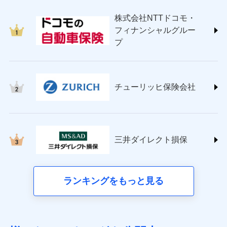
japan.co.jp/)
株式会社NTTドコモ・
ＳＯＭＰＯダイレクト損害保険株式会社
フィナンシャルグルー
(https://www.sompo-direct.co.jp/)
プ
チューリッヒ保険会社 (https://www.zurich.co.jp/)
東京海上日動火災保険株式会社
(https://www.tokiomarine-nichido.co.jp/)
日新火災海上保険株式会社
チューリッヒ保険会社
(https://www.nisshinfire.co.jp/)
ペット＆ファミリー損害保険株式会社
(https://www.petfamilyins.co.jp/)
三井住友海上火災保険株式会社 (https://www.ms-
ins.com/)
三井ダイレクト損保
三井ダイレクト損害保険株式会社
(https://www.mitsui-direct.co.jp/)
■生命保険
ランキングをもっと見る
アクサ生命保険株式会社（https://www.axa.co.jp/）
SBI生命保険株式会社（https://www.sbilife.co.jp/）
FWD生命保険株式会社（https://www.fwdlife.co.jp/）
ソニー生命保険株式会社