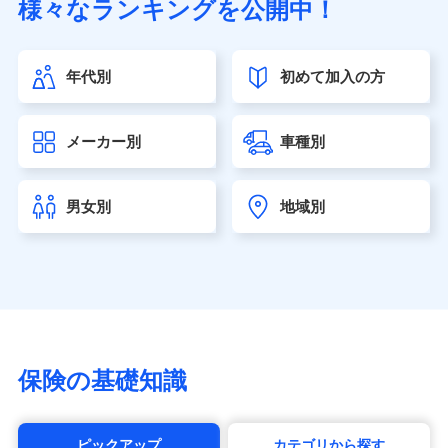
様々なランキングを公開中！
（https://www.sonylife.co.jp）
SOMPOひまわり生命保険株式会社
（https://www.himawari-life.co.jp/）
年代別
初めて加入の方
第一ネオ生命保険株式会社（https://neofirst.co.jp/）
大樹生命保険株式会社（https://www.taiju-life.co.jp）
太陽生命保険株式会社（https://www.taiyo-
メーカー別
車種別
seimei.co.jp）
チューリッヒ生命保険株式会社
（https://www.zurichlife.co.jp/）
男女別
地域別
東京海上日動あんしん生命保険株式会社
（https://www.tmn-anshin.co.jp/）
なないろ生命保険株式会社
（https://www.nanairolife.co.jp/）
日本生命保険相互会社（https://www.nissay.co.jp）
はなさく生命保険株式会社
（https://www.life8739.co.jp/）
マニュライフ生命保険株式会社
保険の基礎知識
（https://www.manulife.co.jp/）
三井住友海上あいおい生命保険株式会社
（https://www.msa-life.co.jp/）
ピックアップ
カテゴリから探す