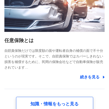
基本情報
氏名、電話番号、メールアドレス、お客さまの識別子、
属性、連絡先、dポイントサービスのご利用に関する情
報。例として、dポイントカード番号、性別、年齢、家族
構成、住所、dポイント残高、dポイント利用履歴などが
含まれます。
利用情報
任意保険とは
当社又は株式会社NTTドコモが提供する各種サービスな
どのご契約・ご利用などに関する情報。例として、当社
又は株式会社NTTドコモが提供する各種サービスのご契
自賠責保険だけでは限度額の面や運転者自身の補償の面で不十分
約状態・ご利用履歴インターネット利用時の行動に関す
というのが現実です。そこで、自賠責保険ではカバーしきれない
る情報、アプリケーション利用時の行動に関する情報、
損害を補償するために、民間の保険会社などで自動車保険が販売
購入されたサービスや商品の名称・購入場所・決済に関
されています…
する情報、アンケートの回答に関する情報などが含まれ
ます。
続きを見る
保険関連サービス情報
当社又は株式会社NTTドコモが提供する保険関連サービ
スに関して取得し、又は保有する情報。例として、見積
請求受付時、資料請求受付時又はユーザー登録受付時に
提供いただいた情報（氏名、住所、生年月日、性別、保
険契約者と被保険者の関係、保険加入の目的、保険商品
知識・情報をもっと見る
の内容、保険料、保険料のお支払方法、車のメーカーや