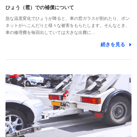
供し、金融商品等の契約を勧奨するため
ひょう（雹）での補償について
アンケートやキャンペーン等の実施のため
上記に係る連絡・手続き・管理等付帯業務を行うため
急な温度変化でひょうが降ると、車の窓ガラスが割れたり、ボン
ネットがへこんだりと様々な被害をもらたします。そんなとき、
5.通話録音にて取得する情報
車の修理費を毎回出していては大きな出費に…
電話対応の品質向上およびお問合せ内容の正確な把握のため
続きを見る
6.採用応募者の個人情報
採用選考および入社手続を実施するため
7.社員（従業者）の個人情報
人事･勤怠･健康・労務等の管理、給与支給、福利厚生・採用
退職関連処理等の各種手続きのため、当社と従業員または従
業員同士の連絡のため
8.取引先個人情報
取引先としての選定業務、営業情報の提供業務、契約締結手
続き業務、取引管理業務、およびこれらに準ずる業務の遂行
のため