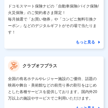
当社又は株式会社NTTドコモと取引のあるもしくは委託
を受けている保険会社・提携会社の保険その他に関する
ドコモスマート保険ナビの「自動車保険/バイク保険/
情報を提供するため、また維持管理等の委託業務遂行の
火災保険」のご契約者さま限定！
ため、またそれらに付帯、関連する当社、株式会社NTT
ドコモおよび提携会社のサービスを案内、提供するため
毎月抽選で「お買い物券」や「コンビニ無料引換ク
（各サービスで取得したサービス利用履歴、ウェブサイ
ーポン」などのデジタルギフトがその場で当たりま
トの閲覧履歴、購買履歴、ご契約内容等のパーソナルデ
ータを分析して、お客さまの趣味・嗜好・傾向に応じた
す！
サービス・商品等に関するご提案や広告の配信等を行う
ことがあります。）
もっと見る
各種セミナーの開催のため
コンサルティングサービスの実施のため
アンケートやキャンペーン等の実施のため
上記に係る案内・手続き・管理等付帯業務を行うため
クラブオフプラス
【当該個人データの管理について責任を有する者の名称・住
所・代表者名】
全国の有名ホテルやレジャー施設のご優待、話題の
当該個人データを取り扱う各共同利用者（詳細は次のとお
映画や舞台・美術館などの前売り券の割引をはじめ
り）
とした各種サービスを提供しております。国内外20
東京都千代田区永田町2丁目11番1号 山王パークタワー
万以上の施設やサービスでご利用いただけます。
株式会社NTTドコモ 代表取締役社長 前田 義晃