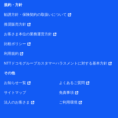
コンサルティングサービスの実施のため
規約・方針
アンケートやキャンペーン等の実施のため
上記に係る案内・手続き・管理等付帯業務を行うため
勧誘方針・保険契約の取扱いについて
【当該個人データの管理について責任を有する者の名称・住
推奨販売方針
所・代表者名】
お客さま本位の業務運営方針
当該個人データを取り扱う各共同利用者（詳細は次のとお
り）
比較ポリシー
東京都千代田区永田町2丁目11番1号 山王パークタワー
利用規約
株式会社NTTドコモ・フィナンシャルグループ 代表取締役
社長 廣井 孝史
NTTドコモグループカスタマーハラスメントに対する基本方針
東京都中央区日本橋人形町2-14-10 アーバンネット日本橋
その他
ビル 3F
お知らせ一覧
よくあるご質問
株式会社ドコモ・インシュアランス 代表取締役社長 吉
村 忠義
サイトマップ
免責事項
また当社は、オンライン面談による保険のご相談にあたっ
法人のお客さま
ご利用環境
て、以下の提携代理店とお客様の個人データを共同利用する
ことがあります。