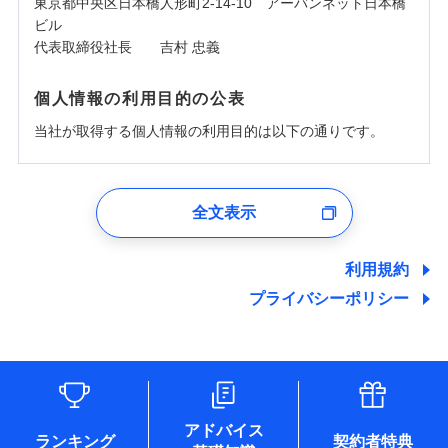
東京都中央区日本橋人形町2-14-10 アーバンネット日本橋
ビル
代表取締役社長 吉村 忠義
個人情報の利用目的の公表
当社が取得する個人情報の利用目的は以下の通りです。
1.見積請求受付時、資料請求受付時、ユーザー登録受
付時
全文表示
ユーザー登録受付および、管理のため
郵便、電話、およびＥメール等により、当社と取引のあるも
しくは委託を受けている保険会社・提携会社の保険その他に
利用規約
関する情報を提供し、金融商品等の契約を勧奨するため、ま
プライバシーポリシー
た維持管理等の委託業務遂行のため、またそれらに付帯、関
連する当社および提携会社のサービスを案内、提供するため
（なお、当社は複数の保険会社と取引があり、取得した個人
情報を取引のある他の保険会社の商品・サービスをご提案す
るために利用させていただくことがあります。）
各種セミナーの開催のため
コンサルティングサービスの実施のため
アドバイス
アンケートやキャンペーン等の実施のため
ランキング
契約者特典