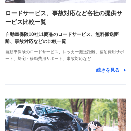
ロードサービス、事故対応など各社の提供サ
9.お問い合わせ情報
各種お問い合わせに対応するため
ービス比較一覧
自動車保険10社11商品のロードサービス、無料搬送距
10.受託業務の 個人情報
離、事故対応などの比較一覧
受託業務の遂行およびこれらに準ずる業務の遂行のため
自動車保険のロードサービス、レッカー搬送距離、宿泊費用サポ
11.マイカー通勤管理クラウド並びに法人向けASPサー
ート、帰宅・移動費用サポート、事故対応など…
ビスに関してのお問い合わせ情報
続きを見る
各種お問い合わせに対応するため
当社のサービスに関する情報提供や、皆様に有用なお知らせ
をお送りするため
アンケートの送付のため
当社のサービスや媒体の運営改善に必要なデータを解析し、
分析するため
当社の対応品質向上やお問い合わせ内容の正確な把握のため
個人情報保護管理者の職名、連絡先
株式会社ドコモ・インシュアランス 営業部長
〒103-0013 東京都中央区日本橋人形町2-14-10 アーバン