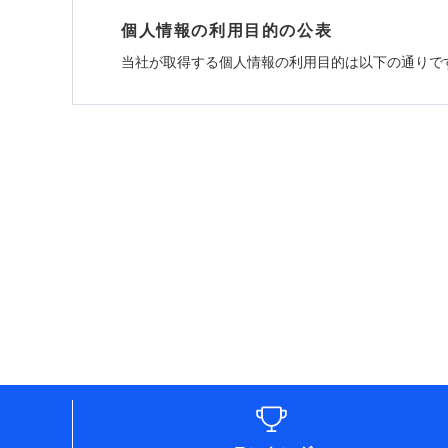
個人情報の利用目的の公表
当社が取得する個人情報の利用目的は以下の通りで
1.見積請求受付時、資料請求受付時、ユーザー
ユーザー登録受付および、管理のため
郵便、電話、およびＥメール等により、当社と取引
め、また維持管理等の委託業務遂行のため、またそ
（なお、当社は複数の保険会社と取引があり、取得
各種セミナーの開催のため
コンサルティングサービスの実施のため
アンケートやキャンペーン等の実施のため
上記に係る案内・手続き・管理等付帯業務を行うた
* 当社が委託を受けている保険会社の情報は、保
■損害保険
あいおいニッセイ同和損害保険株式会社 (https://www.
アクサ損害保険株式会社 (https://www.axa-direct.
アニコム損害保険株式会社 (https://www.anicom-s
東京海上ダイレクト損害保険株式会社 (https://www.
AIG損害保険株式会社 (https://www.aig.co.jp/so