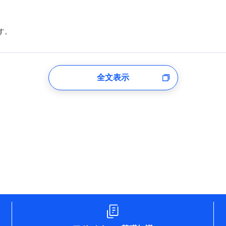
す。
登録受付時
全文表示
のあるもしくは委託を受けている保険会社・提携会社の保険その他に関
れらに付帯、関連する当社および提携会社のサービスを案内、提供する
した個人情報を取引のある他の保険会社の商品・サービスをご提案する
め
険会社のホームページに掲載しておりますので、ご確認ください。
aioinissaydowa.co.jp/)
co.jp/)
ompo.co.jp/)
e-design.net/)
npo)