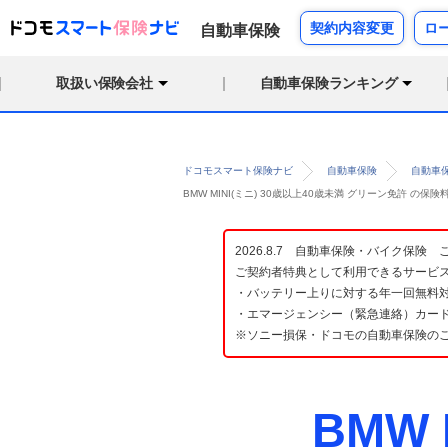
契約内容変更
ロ
自動車保険
取扱い保険会社
自動車保険ランキング
ドコモスマート保険ナビ
自動車保険
自動車
BMW MINI(ミニ) 30歳以上40歳未満 グリーン免許 
2026.8.7 自動車保険・バイク保
ご契約者特典として利用できるサービ
・バッテリー上りに対する年一回無料対
・エマージェンシー（緊急連絡）カード
※ソニー損保・ドコモの自動車保険の
BMW