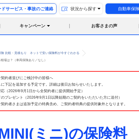
ードサービス・事故のご連絡
状況から探す
自動車保
キャンペーン
お客さまの声
保険 比較・見積もり ネットで安い保険料が今すぐわかる
の保険料相場は？（車両保険あり／なし）
険 ご契約者並びにご検討中の皆様へ
スに下記を追加する予定です。詳細は後日お知らせいたします。
応（2026年9月1日から全契約者に提供開始予定）
のプレゼント（2026年9月1日以降始期のご契約をいただいた方に送付）
ご契約者さまは追加予定の特典含め、ご契約者特典の提供対象外となります。
 MINI(ミニ)の保険料