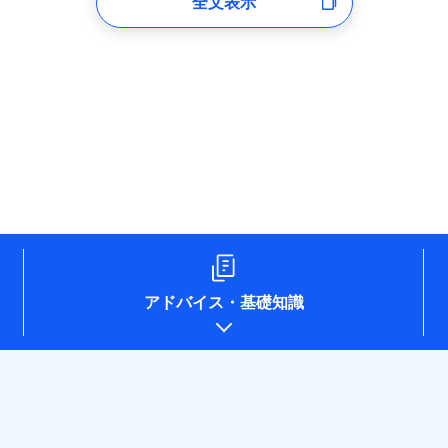
全文表示
のあるもしくは委託を受けている保険会社・提携会社の保険その他に関
れらに付帯、関連する当社および提携会社のサービスを案内、提供する
した個人情報を取引のある他の保険会社の商品・サービスをご提案する
め
険会社のホームページに掲載しておりますので、ご確認ください。
aioinissaydowa.co.jp/)
co.jp/)
ompo.co.jp/)
e-design.net/)
npo)
アドバイス
・
基礎知識
o.jp/)
ken.co.jp/)
.co.jp/)
pan.co.jp/)
sompo-direct.co.jp/)
/)