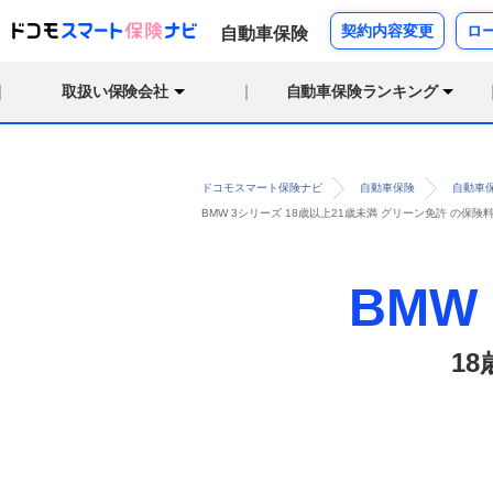
契約内容変更
ロ
自動車保険
取扱い保険会社
自動車保険ランキング
ドコモスマート保険ナビ
自動車保険
自動車
BMW 3シリーズ 18歳以上21歳未満 グリーン免許 の
BMW
1