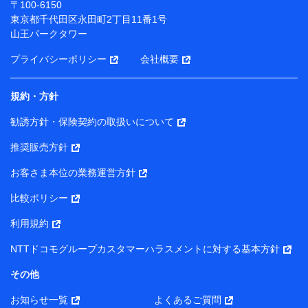
〒100-6150
（各サービスで取得したサービス利用履歴、ウェブサイ
東京都千代田区永田町2丁目11番1号
トの閲覧履歴、購買履歴、ご契約内容等のパーソナルデ
山王パークタワー
ータを分析して、お客さまの趣味・嗜好・傾向に応じた
サービス・商品等に関するご提案や広告の配信等を行う
プライバシーポリシー
会社概要
ことがあります。）
各種セミナーの開催のため
コンサルティングサービスの実施のため
規約・方針
アンケートやキャンペーン等の実施のため
上記に係る案内・手続き・管理等付帯業務を行うため
勧誘方針・保険契約の取扱いについて
【当該個人データの管理について責任を有する者の名称・住
推奨販売方針
所・代表者名】
お客さま本位の業務運営方針
当該個人データを取り扱う各共同利用者（詳細は次のとお
り）
比較ポリシー
東京都千代田区永田町2丁目11番1号 山王パークタワー
利用規約
株式会社NTTドコモ・フィナンシャルグループ 代表取締役
社長 廣井 孝史
NTTドコモグループカスタマーハラスメントに対する基本方針
東京都中央区日本橋人形町2-14-10 アーバンネット日本橋
その他
ビル 3F
お知らせ一覧
よくあるご質問
株式会社ドコモ・インシュアランス 代表取締役社長 吉