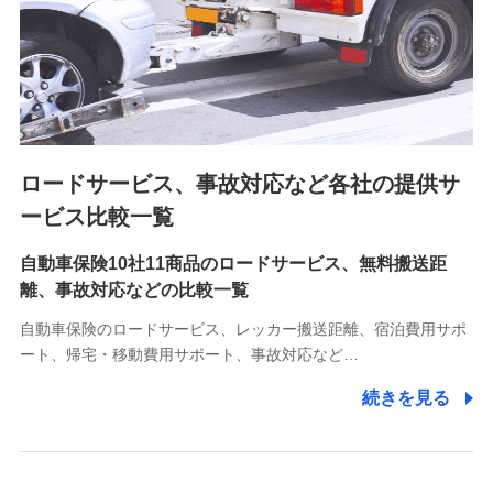
業員同士の連絡のため
8.取引先個人情報
取引先としての選定業務、営業情報の提供業務、契約締結手
続き業務、取引管理業務、およびこれらに準ずる業務の遂行
のため
ロードサービス、事故対応など各社の提供サ
9.お問い合わせ情報
各種お問い合わせに対応するため
ービス比較一覧
自動車保険10社11商品のロードサービス、無料搬送距
10.受託業務の 個人情報
離、事故対応などの比較一覧
受託業務の遂行およびこれらに準ずる業務の遂行のため
自動車保険のロードサービス、レッカー搬送距離、宿泊費用サポ
11.マイカー通勤管理クラウド並びに法人向けASPサー
ート、帰宅・移動費用サポート、事故対応など…
ビスに関してのお問い合わせ情報
続きを見る
各種お問い合わせに対応するため
当社のサービスに関する情報提供や、皆様に有用なお知らせ
をお送りするため
アンケートの送付のため
当社のサービスや媒体の運営改善に必要なデータを解析し、