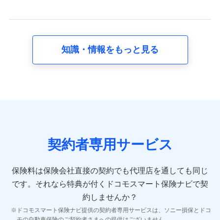
当社又は株式会社NTTドコモが提供する保険関連サービ
スに関して取得し、又は保有する情報。例として、見積
請求受付時、資料請求受付時又はユーザー登録受付時に
提供いただいた情報（氏名、住所、生年月日、性別、保
険契約者と被保険者の関係、保険加入の目的、保険商品
知識・情報をもっと見る
の内容、保険料、保険料のお支払方法、車のメーカーや
走行距離などの情報、建物の構造や築年数などの情報、
ペットの種類や年齢など）及びお客様との応対記録 （お
客様に提示した比較見積の試算結果情報、メールマガジ
ンを提供した際のメール内容や送信履歴の情報及び保険
の更改案内等を提供した際のメール内容や送信履歴など
の情報）が含まれます。
保険契約情報
当社又は株式会社NTTドコモが取得し、又は保有する保
険契約に関する情報。例として、保険契約者及び被保険
契約者専用サービス
者の氏名、住所、生年月日、性別、保険契約者と被保険
者の関係、保険加入の目的、保険商品の内容、保険料、
保険料のお支払方法、車のメーカーや走行距離などの情
保険料は保険会社直接の契約でも代理店を通しても同じ
報、建物の構造や築年数などの情報、ペットの種類や年
齢などの情報などが含まれます。
です。
それなら特典が付くドコモスマート保険ナビで契
約しませんか？
【共同して利用する者の範囲】
ドコモスマート保険ナビ提供の契約者専用サービスは、ソニー損保とドコ
当社
モの自動車保険のご契約者さまへの提供はございません。