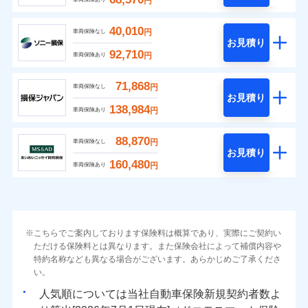
円
40,010
円
車両保険なし
お見積り
92,710
円
車両保険あり
71,868
円
車両保険なし
お見積り
138,984
円
車両保険あり
88,870
円
車両保険なし
お見積り
160,480
円
車両保険あり
こちらでご案内しております保険料は概算であり、実際にご契約い
ただける保険料とは異なります。また保険会社によって補償内容や
特約名称なども異なる場合がございます。あらかじめご了承くださ
い。
人気順については当社
新規契約者数よ