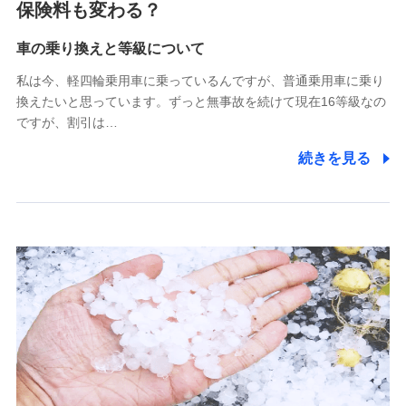
保険料も変わる？
(https://www.zurichssi.co.jp/)
Tokio Marine X少額短期保険株式会社
(https://www.tokiomarine-x.co.jp/)
車の乗り換えと等級について
ペットメディカルサポート株式会社
私は今、軽四輪乗用車に乗っているんですが、普通乗用車に乗り
(https://pshoken.co.jp/)
換えたいと思っています。ずっと無事故を続けて現在16等級なの
リトルファミリー少額短期保険株式会社
ですが、割引は…
(https://www.littlefamily-ssi.com/)
続きを見る
2.共同募集を行う代理店から受領する個人情報
郵便、電話、およびＥメール等により、当社と取引のあるも
しくは委託を受けている保険会社・提携会社の保険その他に
関する情報を提供し、金融商品等の契約を勧奨するため、ま
た維持管理等の委託業務遂行のため、またそれらに付帯、関
連する当社および提携会社のサービスを案内、提供するため
（なお、当社は複数の保険会社と取引があり、取得した個人
情報を取引のある他の保険会社の商品・サービスをご提案す
るために利用させていただくことがあります。）
上記に係る連絡・手続き・管理等付帯業務を行うため
3.セミナー募集サイトから取得した個人情報