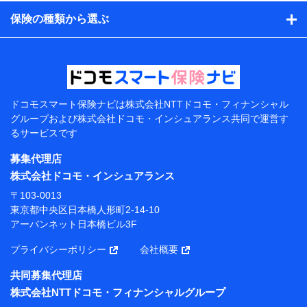
日、性別、保険契約者と被保険者の関係、保険加入の目
的、保険商品の内容、保険料、保険料のお支払方法、車
保険の種類から選ぶ
のメーカーや走行距離などの情報、建物の構造や築年数
などの情報、ペットの種類や年齢などの情報などが含ま
れます。
提供当事者から受領当事者が個人データを取得する方法
電子的・電磁的方法等
【共同して利用する者の範囲】
ドコモスマート保険ナビは
株式会社NTTドコモ・フィナンシャル
グループおよび
株式会社ドコモ・インシュアランス共同で
運営す
当社
るサービスです
株式会社NTTドコモ・フィナンシャルグループ
募集代理店
【利用目的】
株式会社ドコモ・インシュアランス
当社または株式会社NTTドコモ・フィナンシャルグルー
〒103-0013
プが提供する保険関連サービスにおけるユーザー登録受
東京都中央区日本橋人形町2-14-10
付および管理のため
アーバンネット日本橋ビル3F
当社または株式会社NTTドコモ・フィナンシャルグルー
プと取引のあるもしくは委託を受けている保険会社・提
プライバシーポリシー
会社概要
携会社の保険その他に関する情報を提供するため、また
維持管理等の委託業務遂行のため、またそれらに付帯、
共同募集代理店
関連する当社または株式会社NTTドコモ・フィナンシャ
株式会社NTTドコモ・フィナンシャルグループ
ルグループおよび提携会社のサービスを案内、提供する
ため