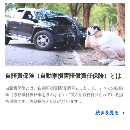
分析するため
当社の対応品質向上やお問い合わせ内容の正確な把握のため
個人情報保護管理者の職名、連絡先
株式会社ドコモ・インシュアランス 営業部長
〒103-0013 東京都中央区日本橋人形町2-14-10 アーバン
ネット日本橋ビル 3F
株式会社ドコモ・インシュアランス
個人情報の第三者提供について
当社ではご本人の同意がある場合または法令に基づく場合を
自賠責保険（自動車損害賠償責任保険）とは
除き、第三者に提供いたしません。
自賠責保険とは、自動車損害賠償保障法によって、すべての自動
業務の委託
車（原動機付自転車を含みます）に加入が義務付けられている損
当社は利用目的の達成に必要な範囲内において個人情報の取
害保険です。強制保険といわれています…
り扱いの全部または一部を委託する場合があります。
続きを見る
個人データの共同利用