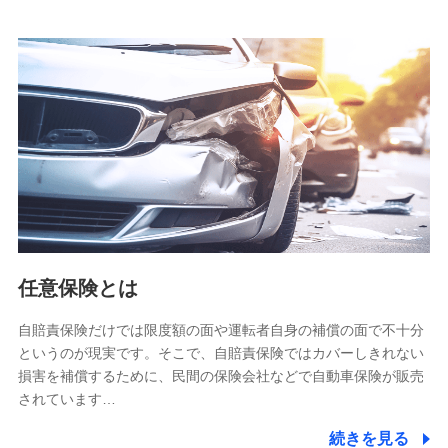
当社は株式会社NTTドコモとの間で、以下のとおり個
人データを共同利用します。
【共同して利用される利用データの項目】
当社又は株式会社NTTドコモがサービス提供等を通じて取得
した、以下の情報などの個人データ
基本情報
氏名、電話番号、メールアドレス、お客さまの識別子、
属性、連絡先、dポイントサービスのご利用に関する情
報。例として、dポイントカード番号、性別、年齢、家族
構成、住所、dポイント残高、dポイント利用履歴などが
含まれます。
利用情報
任意保険とは
当社又は株式会社NTTドコモが提供する各種サービスな
どのご契約・ご利用などに関する情報。例として、当社
又は株式会社NTTドコモが提供する各種サービスのご契
自賠責保険だけでは限度額の面や運転者自身の補償の面で不十分
約状態・ご利用履歴インターネット利用時の行動に関す
というのが現実です。そこで、自賠責保険ではカバーしきれない
る情報、アプリケーション利用時の行動に関する情報、
損害を補償するために、民間の保険会社などで自動車保険が販売
購入されたサービスや商品の名称・購入場所・決済に関
されています…
する情報、アンケートの回答に関する情報などが含まれ
ます。
続きを見る
保険関連サービス情報