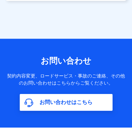
用します。
当社は株式会社NTTドコモ・フィナンシャルグループ
との間で、以下のとおり個人データを共同利用しま
す。
【共同して利用される利用データの項目】
当社または株式会社NTTドコモ・フィナンシャルグループが
サービス提供等を通じて取得した、以下の情報などの個人デ
お問い合わせ
ータ
基本情報
契約内容変更、ロードサービス・事故のご連絡、その他
氏名、電話番号、メールアドレス、お客さまの識別子、
のお問い合わせはこちらからご覧ください。
属性、連絡先、dポイントサービスのご利用に関する情
報。例として、dポイントカード番号、性別、年齢、家族
構成、住所、dポイント残高、dポイント利用履歴などが
お問い合わせはこちら
含まれます。
利用情報
当社または株式会社NTTドコモ・フィナンシャルグルー
プが提供する各種サービスなどのご契約・ご利用などに
関する情報。例として、当社または株式会社NTTドコ
モ・フィナンシャルグループが提供する各種サービスの