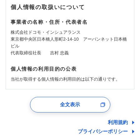
個人情報の取扱いについて
事業者の名称・住所・代表者名
株式会社ドコモ・インシュアランス
東京都中央区日本橋人形町2-14-10 アーバンネット日本橋
ビル
代表取締役社長 吉村 忠義
個人情報の利用目的の公表
当社が取得する個人情報の利用目的は以下の通りです。
1.見積請求受付時、資料請求受付時、ユーザー登録受
付時
全文表示
ユーザー登録受付および、管理のため
郵便、電話、およびＥメール等により、当社と取引のあるも
しくは委託を受けている保険会社・提携会社の保険その他に
利用規約
関する情報を提供し、金融商品等の契約を勧奨するため、ま
プライバシーポリシー
た維持管理等の委託業務遂行のため、またそれらに付帯、関
連する当社および提携会社のサービスを案内、提供するため