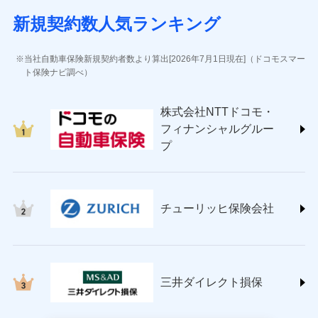
(https://www.sbisonpo.co.jp/)
新規契約数人気ランキング
ジェイアイ傷害火災保険株式会社
(https://www.jihoken.co.jp/)
ソニー損害保険株式会社
当社自動車保険新規契約者数より算出[2026年7月1日現在]（ドコモスマー
(https://www.sonysonpo.co.jp/)
ト保険ナビ調べ）
損害保険ジャパン株式会社 (https://www.sompo-
japan.co.jp/)
株式会社NTTドコモ・
ＳＯＭＰＯダイレクト損害保険株式会社
フィナンシャルグルー
(https://www.sompo-direct.co.jp/)
プ
チューリッヒ保険会社 (https://www.zurich.co.jp/)
東京海上日動火災保険株式会社
(https://www.tokiomarine-nichido.co.jp/)
日新火災海上保険株式会社
チューリッヒ保険会社
(https://www.nisshinfire.co.jp/)
ペット＆ファミリー損害保険株式会社
(https://www.petfamilyins.co.jp/)
三井住友海上火災保険株式会社 (https://www.ms-
ins.com/)
三井ダイレクト損保
三井ダイレクト損害保険株式会社
(https://www.mitsui-direct.co.jp/)