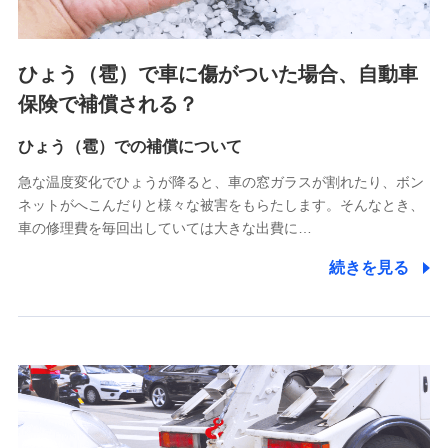
各種セミナーの案内、開催のため
上記に係る連絡・手続き・管理等付帯業務を行うため
4.家族・友達紹介にて取得した個人情報
ひょう（雹）で車に傷がついた場合、自動車
被紹介者への連絡、及び当社と取引のあるもしくは委託を受
保険で補償される？
けている保険会社・提携会社の保険その他に関する情報を提
供し、金融商品等の契約を勧奨するため
ひょう（雹）での補償について
アンケートやキャンペーン等の実施のため
上記に係る連絡・手続き・管理等付帯業務を行うため
急な温度変化でひょうが降ると、車の窓ガラスが割れたり、ボン
ネットがへこんだりと様々な被害をもらたします。そんなとき、
5.通話録音にて取得する情報
車の修理費を毎回出していては大きな出費に…
電話対応の品質向上およびお問合せ内容の正確な把握のため
続きを見る
6.採用応募者の個人情報
採用選考および入社手続を実施するため
7.社員（従業者）の個人情報
人事･勤怠･健康・労務等の管理、給与支給、福利厚生・採用
退職関連処理等の各種手続きのため、当社と従業員または従