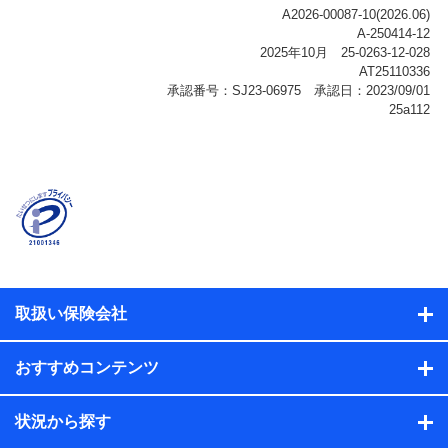
ご契約状態・ご利用履歴インターネット利用時の行動に
関する情報、アプリケーション利用時の行動に関する情
報、購入されたサービスや商品の名称・購入場所・決済
に関する情報、アンケートの回答に関する情報などが含
まれます。
保険関連サービス情報
当社または株式会社NTTドコモ・フィナンシャルグルー
プが提供する保険関連サービスに関して取得し、又は保
有する情報。例として、見積請求受付時、資料請求受付
時又はユーザー登録受付時に提供いただいた情報（氏
名、住所、生年月日、性別、保険契約者と被保険者の関
係、保険加入の目的、保険商品の内容、保険料、保険料
のお支払方法、車のメーカーや走行距離などの情報、建
物の構造や築年数などの情報、ペットの種類や年齢な
ど）及びお客様との応対記録（お客様に提示した比較見
積の試算結果情報、メールマガジンを提供した際のメー
取扱い保険会社
ル内容や送信履歴の情報及び保険の更改案内等を提供し
た際のメール内容や送信履歴などの情報）が含まれま
す。
おすすめコンテンツ
保険契約情報
当社または株式会社NTTドコモ・フィナンシャルグルー
プが取得し、又は保有する保険契約に関する情報。例と
状況から探す
して、保険契約者及び被保険者の氏名、住所、生年月