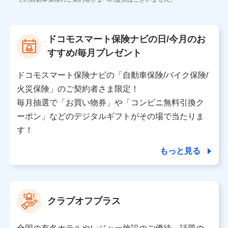
株式会社NTTドコモ
【利用する者の利用目的】
ドコモスマート保険ナビの日/今月のお
当社又は株式会社NTTドコモが提供する保険関連サービ
すすめ/毎月プレゼント
スにおけるユーザ登録受付および管理のため
当社又は株式会社NTTドコモと取引のあるもしくは委託
を受けている保険会社・提携会社の保険その他に関する
ドコモスマート保険ナビの「自動車保険/バイク保険/
情報を提供するため、また維持管理等の委託業務遂行の
火災保険」のご契約者さま限定！
ため、またそれらに付帯、関連する当社、株式会社NTT
ドコモおよび提携会社のサービスを案内、提供するため
毎月抽選で「お買い物券」や「コンビニ無料引換ク
（各サービスで取得したサービス利用履歴、ウェブサイ
ーポン」などのデジタルギフトがその場で当たりま
トの閲覧履歴、購買履歴、ご契約内容等のパーソナルデ
ータを分析して、お客さまの趣味・嗜好・傾向に応じた
す！
サービス・商品等に関するご提案や広告の配信等を行う
ことがあります。）
もっと見る
各種セミナーの開催のため
コンサルティングサービスの実施のため
アンケートやキャンペーン等の実施のため
上記に係る案内・手続き・管理等付帯業務を行うため
クラブオフプラス
【当該個人データの管理について責任を有する者の名称・住
所・代表者名】