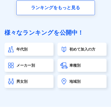
■生命保険
ランキングをもっと見る
アクサ生命保険株式会社（https://www.axa.co.jp/）
SBI生命保険株式会社（https://www.sbilife.co.jp/）
FWD生命保険株式会社（https://www.fwdlife.co.jp/）
ソニー生命保険株式会社
様々なランキングを公開中！
（https://www.sonylife.co.jp）
SOMPOひまわり生命保険株式会社
（https://www.himawari-life.co.jp/）
年代別
初めて加入の方
第一ネオ生命保険株式会社（https://neofirst.co.jp/）
大樹生命保険株式会社（https://www.taiju-life.co.jp）
太陽生命保険株式会社（https://www.taiyo-
メーカー別
車種別
seimei.co.jp）
チューリッヒ生命保険株式会社
（https://www.zurichlife.co.jp/）
男女別
地域別
東京海上日動あんしん生命保険株式会社
（https://www.tmn-anshin.co.jp/）
なないろ生命保険株式会社
（https://www.nanairolife.co.jp/）
日本生命保険相互会社（https://www.nissay.co.jp）
はなさく生命保険株式会社