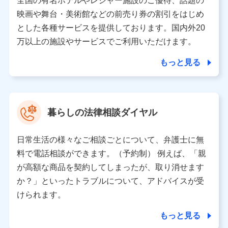
全国の有名ホテルやレジャー施設のご優待、話題の
当該個人データを取り扱う各共同利用者（詳細は次のとお
映画や舞台・美術館などの前売り券の割引をはじめ
り）
とした各種サービスを提供しております。国内外20
東京都千代田区永田町2丁目11番1号 山王パークタワー
万以上の施設やサービスでご利用いただけます。
株式会社NTTドコモ 代表取締役社長 前田 義晃
もっと見る
東京都中央区日本橋人形町2-14-10 アーバンネット日本橋
ビル 3F
株式会社ドコモ・インシュアランス 代表取締役社長 吉
村 忠義
暮らしの法律相談ダイヤル
※ 当社および株式会社NTTドコモは、お客さまの情報を利
用させていただくにあたっては、「NTTドコモ パーソナル
日常生活の様々なご相談ごとについて、弁護士に無
データ憲章」に定める行動原則を順守します 。
※ パーソナルデータダッシュボードの「第三者提供の管
料で電話相談ができます。（予約制） 例えば、「親
理」の設定状態にかかわらず、共同利用する場合がありま
が高額な商品を契約してしまったが、取り消せます
す。
か？」といったトラブルについて、アドバイスが受
※ dポイントクラブ会員ではないお客さま（2019年12月11
けられます。
日以降、一度もdポイントクラブ会員であったことがないお
客さまに限る）に関する、2019年12月10日以前に取得した
もっと見る
個人データは、こちら の利用目的の範囲内に限って共同利