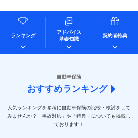
（なお、当社は複数の保険会社と取引があり、取得した個人
情報を取引のある他の保険会社の商品・サービスをご提案す
るために利用させていただくことがあります。）
各種セミナーの開催のため
コンサルティングサービスの実施のため
アドバイス
アンケートやキャンペーン等の実施のため
ランキング
契約者特典
基礎知識
上記に係る案内・手続き・管理等付帯業務を行うため
* 当社が委託を受けている保険会社の情報は、保険会社のホ
ームページに掲載しておりますので、ご確認ください。
■損害保険
あいおいニッセイ同和損害保険株式会社
自動車保険
(https://www.aioinissaydowa.co.jp/)
おすすめランキング
アクサ損害保険株式会社 (https://www.axa-
direct.co.jp/)
アニコム損害保険株式会社 (https://www.anicom-
人気ランキングを参考に自動車保険の比較・検討をして
sompo.co.jp/)
東京海上ダイレクト損害保険株式会社 (https://www.e-
みませんか？
「事故対応」や「特典」についても掲載し
design.net/)
ております！
AIG損害保険株式会社 (https://www.aig.co.jp/sonpo)
ＳＢＩ損害保険株式会社