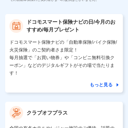
株式会社NTTドコモ
【利用する者の利用目的】
ドコモスマート保険ナビの日/今月のお
当社又は株式会社NTTドコモが提供する保険関連サービ
すすめ/毎月プレゼント
スにおけるユーザ登録受付および管理のため
当社又は株式会社NTTドコモと取引のあるもしくは委託
を受けている保険会社・提携会社の保険その他に関する
ドコモスマート保険ナビの「自動車保険/バイク保険/
情報を提供するため、また維持管理等の委託業務遂行の
火災保険」のご契約者さま限定！
ため、またそれらに付帯、関連する当社、株式会社NTT
ドコモおよび提携会社のサービスを案内、提供するため
毎月抽選で「お買い物券」や「コンビニ無料引換ク
（各サービスで取得したサービス利用履歴、ウェブサイ
ーポン」などのデジタルギフトがその場で当たりま
トの閲覧履歴、購買履歴、ご契約内容等のパーソナルデ
ータを分析して、お客さまの趣味・嗜好・傾向に応じた
す！
サービス・商品等に関するご提案や広告の配信等を行う
ことがあります。）
もっと見る
各種セミナーの開催のため
コンサルティングサービスの実施のため
アンケートやキャンペーン等の実施のため
上記に係る案内・手続き・管理等付帯業務を行うため
クラブオフプラス
【当該個人データの管理について責任を有する者の名称・住
所・代表者名】