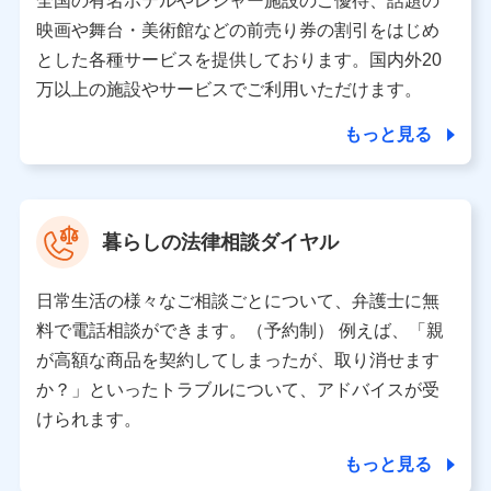
全国の有名ホテルやレジャー施設のご優待、話題の
当該個人データを取り扱う各共同利用者（詳細は次のとお
映画や舞台・美術館などの前売り券の割引をはじめ
り）
とした各種サービスを提供しております。国内外20
東京都千代田区永田町2丁目11番1号 山王パークタワー
万以上の施設やサービスでご利用いただけます。
株式会社NTTドコモ 代表取締役社長 前田 義晃
もっと見る
東京都中央区日本橋人形町2-14-10 アーバンネット日本橋
ビル 3F
株式会社ドコモ・インシュアランス 代表取締役社長 吉
村 忠義
暮らしの法律相談ダイヤル
※ 当社および株式会社NTTドコモは、お客さまの情報を利
用させていただくにあたっては、「NTTドコモ パーソナル
日常生活の様々なご相談ごとについて、弁護士に無
データ憲章」に定める行動原則を順守します 。
※ パーソナルデータダッシュボードの「第三者提供の管
料で電話相談ができます。（予約制） 例えば、「親
理」の設定状態にかかわらず、共同利用する場合がありま
が高額な商品を契約してしまったが、取り消せます
す。
か？」といったトラブルについて、アドバイスが受
※ dポイントクラブ会員ではないお客さま（2019年12月11
けられます。
日以降、一度もdポイントクラブ会員であったことがないお
客さまに限る）に関する、2019年12月10日以前に取得した
もっと見る
個人データは、こちら の利用目的の範囲内に限って共同利