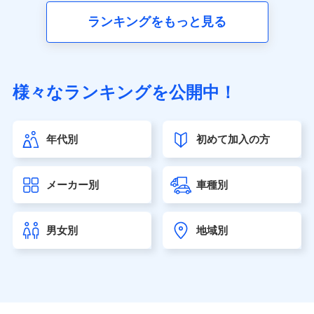
■生命保険
ランキングをもっと見る
アクサ生命保険株式会社（https://www.axa.co.jp/）
SBI生命保険株式会社（https://www.sbilife.co.jp/）
FWD生命保険株式会社（https://www.fwdlife.co.jp/）
ソニー生命保険株式会社
様々なランキングを公開中！
（https://www.sonylife.co.jp）
SOMPOひまわり生命保険株式会社
（https://www.himawari-life.co.jp/）
年代別
初めて加入の方
第一ネオ生命保険株式会社（https://neofirst.co.jp/）
大樹生命保険株式会社（https://www.taiju-life.co.jp）
太陽生命保険株式会社（https://www.taiyo-
メーカー別
車種別
seimei.co.jp）
チューリッヒ生命保険株式会社
（https://www.zurichlife.co.jp/）
男女別
地域別
東京海上日動あんしん生命保険株式会社
（https://www.tmn-anshin.co.jp/）
なないろ生命保険株式会社
（https://www.nanairolife.co.jp/）
日本生命保険相互会社（https://www.nissay.co.jp）
はなさく生命保険株式会社