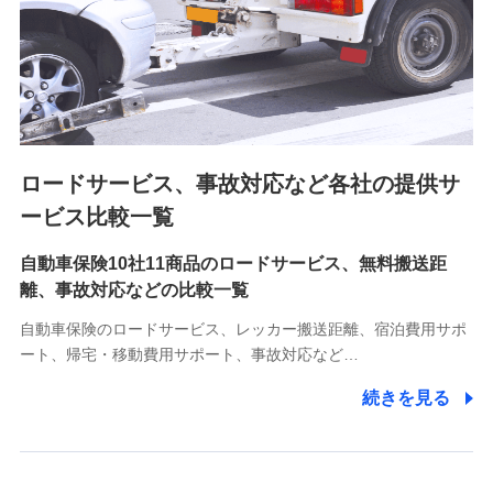
業員同士の連絡のため
8.取引先個人情報
取引先としての選定業務、営業情報の提供業務、契約締結手
続き業務、取引管理業務、およびこれらに準ずる業務の遂行
のため
ロードサービス、事故対応など各社の提供サ
9.お問い合わせ情報
各種お問い合わせに対応するため
ービス比較一覧
自動車保険10社11商品のロードサービス、無料搬送距
10.受託業務の 個人情報
離、事故対応などの比較一覧
受託業務の遂行およびこれらに準ずる業務の遂行のため
自動車保険のロードサービス、レッカー搬送距離、宿泊費用サポ
11.マイカー通勤管理クラウド並びに法人向けASPサー
ート、帰宅・移動費用サポート、事故対応など…
ビスに関してのお問い合わせ情報
続きを見る
各種お問い合わせに対応するため
当社のサービスに関する情報提供や、皆様に有用なお知らせ
をお送りするため
アンケートの送付のため
当社のサービスや媒体の運営改善に必要なデータを解析し、