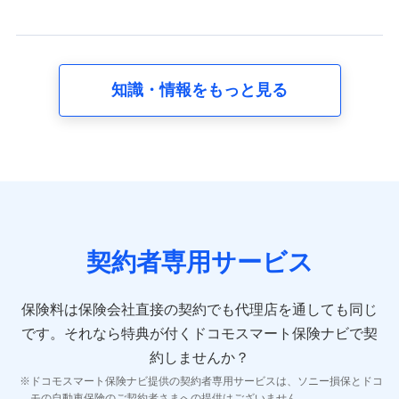
当社又は株式会社NTTドコモが提供する保険関連サービ
スに関して取得し、又は保有する情報。例として、見積
請求受付時、資料請求受付時又はユーザー登録受付時に
提供いただいた情報（氏名、住所、生年月日、性別、保
険契約者と被保険者の関係、保険加入の目的、保険商品
知識・情報をもっと見る
の内容、保険料、保険料のお支払方法、車のメーカーや
走行距離などの情報、建物の構造や築年数などの情報、
ペットの種類や年齢など）及びお客様との応対記録 （お
客様に提示した比較見積の試算結果情報、メールマガジ
ンを提供した際のメール内容や送信履歴の情報及び保険
の更改案内等を提供した際のメール内容や送信履歴など
の情報）が含まれます。
保険契約情報
当社又は株式会社NTTドコモが取得し、又は保有する保
険契約に関する情報。例として、保険契約者及び被保険
契約者専用サービス
者の氏名、住所、生年月日、性別、保険契約者と被保険
者の関係、保険加入の目的、保険商品の内容、保険料、
保険料のお支払方法、車のメーカーや走行距離などの情
保険料は保険会社直接の契約でも代理店を通しても同じ
報、建物の構造や築年数などの情報、ペットの種類や年
齢などの情報などが含まれます。
です。
それなら特典が付くドコモスマート保険ナビで契
約しませんか？
【共同して利用する者の範囲】
ドコモスマート保険ナビ提供の契約者専用サービスは、ソニー損保とドコ
当社
モの自動車保険のご契約者さまへの提供はございません。