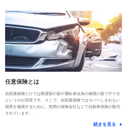
当社は株式会社NTTドコモとの間で、以下のとおり個
人データを共同利用します。
【共同して利用される利用データの項目】
当社又は株式会社NTTドコモがサービス提供等を通じて取得
した、以下の情報などの個人データ
基本情報
氏名、電話番号、メールアドレス、お客さまの識別子、
属性、連絡先、dポイントサービスのご利用に関する情
報。例として、dポイントカード番号、性別、年齢、家族
構成、住所、dポイント残高、dポイント利用履歴などが
含まれます。
利用情報
任意保険とは
当社又は株式会社NTTドコモが提供する各種サービスな
どのご契約・ご利用などに関する情報。例として、当社
又は株式会社NTTドコモが提供する各種サービスのご契
自賠責保険だけでは限度額の面や運転者自身の補償の面で不十分
約状態・ご利用履歴インターネット利用時の行動に関す
というのが現実です。そこで、自賠責保険ではカバーしきれない
る情報、アプリケーション利用時の行動に関する情報、
損害を補償するために、民間の保険会社などで自動車保険が販売
購入されたサービスや商品の名称・購入場所・決済に関
されています…
する情報、アンケートの回答に関する情報などが含まれ
ます。
続きを見る
保険関連サービス情報