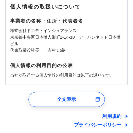
個人情報の取扱いについて
事業者の名称・住所・代表者名
株式会社ドコモ・インシュアランス
東京都中央区日本橋人形町2-14-10 アーバンネット日本橋
ビル
代表取締役社長 吉村 忠義
個人情報の利用目的の公表
当社が取得する個人情報の利用目的は以下の通りです。
1.見積請求受付時、資料請求受付時、ユーザー登録受
付時
全文表示
ユーザー登録受付および、管理のため
郵便、電話、およびＥメール等により、当社と取引のあるも
しくは委託を受けている保険会社・提携会社の保険その他に
利用規約
関する情報を提供し、金融商品等の契約を勧奨するため、ま
プライバシーポリシー
た維持管理等の委託業務遂行のため、またそれらに付帯、関
連する当社および提携会社のサービスを案内、提供するため