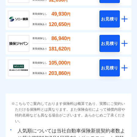
円
49,930
円
車両保険なし
お見積り
120,650
円
車両保険あり
86,940
円
車両保険なし
お見積り
181,620
円
車両保険あり
105,000
円
車両保険なし
お見積り
203,860
円
車両保険あり
こちらでご案内しております保険料は概算であり、実際にご契約い
ただける保険料とは異なります。また保険会社によって補償内容や
特約名称なども異なる場合がございます。あらかじめご了承くださ
い。
人気順については当社
新規契約者数よ