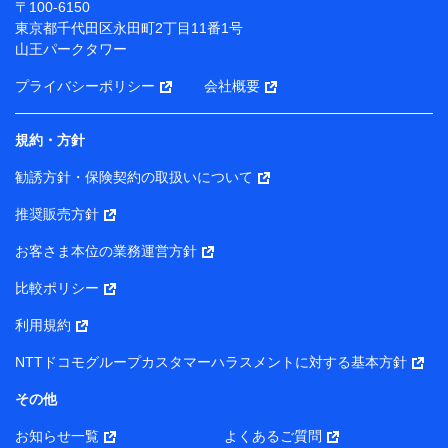
〒100-6150
（各サービスで取得したサービス利用履歴、ウェブサイ
東京都千代田区永田町2丁目11番1号
トの閲覧履歴、購買履歴、ご契約内容等のパーソナルデ
山王パークタワー
ータを分析して、お客さまの趣味・嗜好・傾向に応じた
サービス・商品等に関するご提案や広告の配信等を行う
プライバシーポリシー
会社概要
ことがあります。）
各種セミナーの開催のため
コンサルティングサービスの実施のため
規約・方針
アンケートやキャンペーン等の実施のため
上記に係る案内・手続き・管理等付帯業務を行うため
勧誘方針・保険契約の取扱いについて
【当該個人データの管理について責任を有する者の名称・住
推奨販売方針
所・代表者名】
お客さま本位の業務運営方針
当該個人データを取り扱う各共同利用者（詳細は次のとお
り）
比較ポリシー
東京都千代田区永田町2丁目11番1号 山王パークタワー
利用規約
株式会社NTTドコモ・フィナンシャルグループ 代表取締役
社長 廣井 孝史
NTTドコモグループカスタマーハラスメントに対する基本方針
東京都中央区日本橋人形町2-14-10 アーバンネット日本橋
その他
ビル 3F
お知らせ一覧
よくあるご質問
株式会社ドコモ・インシュアランス 代表取締役社長 吉