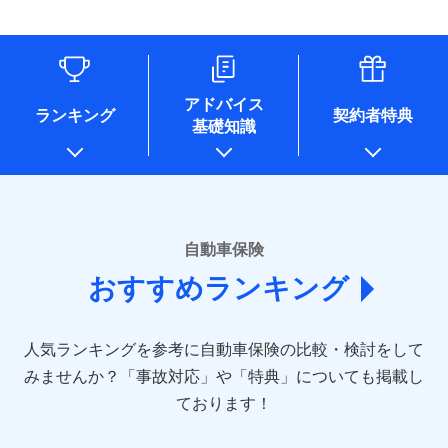
（なお、当社は複数の保険会社と取引があり、取得した個人
情報を取引のある他の保険会社の商品・サービスをご提案す
るために利用させていただくことがあります。）
各種セミナーの開催のため
コンサルティングサービスの実施のため
アドバイス
アンケートやキャンペーン等の実施のため
ランキング
契約者特典
基礎知識
上記に係る案内・手続き・管理等付帯業務を行うため
* 当社が委託を受けている保険会社の情報は、保険会社のホ
ームページに掲載しておりますので、ご確認ください。
■損害保険
あいおいニッセイ同和損害保険株式会社
自動車保険
(https://www.aioinissaydowa.co.jp/)
おすすめランキング
アクサ損害保険株式会社 (https://www.axa-
direct.co.jp/)
アニコム損害保険株式会社 (https://www.anicom-
人気ランキングを参考に自動車保険の比較・検討をして
sompo.co.jp/)
東京海上ダイレクト損害保険株式会社 (https://www.e-
みませんか？
「事故対応」や「特典」についても掲載し
design.net/)
ております！
AIG損害保険株式会社 (https://www.aig.co.jp/sonpo)
ＳＢＩ損害保険株式会社