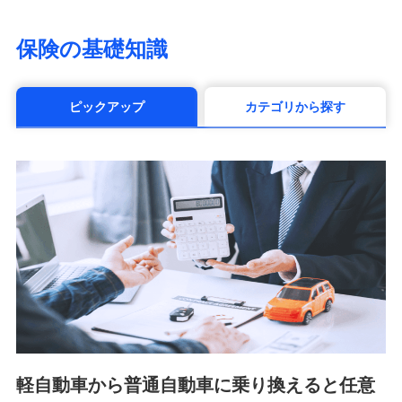
（https://www.life8739.co.jp/）
マニュライフ生命保険株式会社
保険の基礎知識
（https://www.manulife.co.jp/）
三井住友海上あいおい生命保険株式会社
（https://www.msa-life.co.jp/）
ピックアップ
カテゴリから探す
メットライフ生命株式会社(https://www.metlife.co.jp/)
メディケア生命保険株式会社
（https://www.medicarelife.com/）
■少額短期保険
株式会社アシロ少額短期保険 (https://kailash.co.jp/)
SBIいきいき少額短期保険会社 (https://www.i-
sedai.com/)
SBIペット少額短期保険株式会社 (https://www.sbipet-
ssi.co.jp/)
SBIリスタ少額短期保険会社
(https://www.jishin.co.jp/)
スマートプラス少額短期保険株式会社
（https://www.smartplus-insurance.com/）
軽自動車から普通自動車に乗り換えると任意
チューリッヒ少額短期保険株式会社