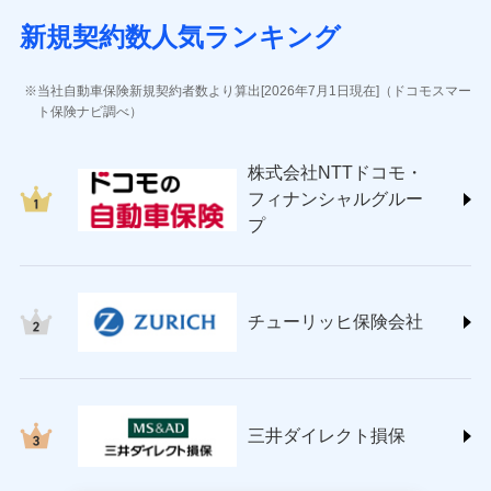
(https://www.sbisonpo.co.jp/)
新規契約数人気ランキング
ジェイアイ傷害火災保険株式会社
(https://www.jihoken.co.jp/)
ソニー損害保険株式会社
当社自動車保険新規契約者数より算出[2026年7月1日現在]（ドコモスマー
(https://www.sonysonpo.co.jp/)
ト保険ナビ調べ）
損害保険ジャパン株式会社 (https://www.sompo-
japan.co.jp/)
株式会社NTTドコモ・
ＳＯＭＰＯダイレクト損害保険株式会社
フィナンシャルグルー
(https://www.sompo-direct.co.jp/)
プ
チューリッヒ保険会社 (https://www.zurich.co.jp/)
東京海上日動火災保険株式会社
(https://www.tokiomarine-nichido.co.jp/)
日新火災海上保険株式会社
チューリッヒ保険会社
(https://www.nisshinfire.co.jp/)
ペット＆ファミリー損害保険株式会社
(https://www.petfamilyins.co.jp/)
三井住友海上火災保険株式会社 (https://www.ms-
ins.com/)
三井ダイレクト損保
三井ダイレクト損害保険株式会社
(https://www.mitsui-direct.co.jp/)