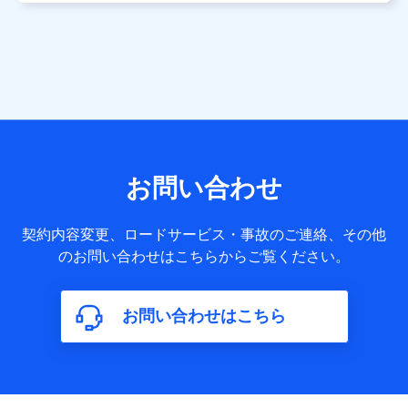
用します。
当社は株式会社NTTドコモ・フィナンシャルグループ
との間で、以下のとおり個人データを共同利用しま
す。
【共同して利用される利用データの項目】
当社または株式会社NTTドコモ・フィナンシャルグループが
サービス提供等を通じて取得した、以下の情報などの個人デ
お問い合わせ
ータ
基本情報
契約内容変更、ロードサービス・事故のご連絡、その他
氏名、電話番号、メールアドレス、お客さまの識別子、
のお問い合わせはこちらからご覧ください。
属性、連絡先、dポイントサービスのご利用に関する情
報。例として、dポイントカード番号、性別、年齢、家族
構成、住所、dポイント残高、dポイント利用履歴などが
お問い合わせはこちら
含まれます。
利用情報
当社または株式会社NTTドコモ・フィナンシャルグルー
プが提供する各種サービスなどのご契約・ご利用などに
関する情報。例として、当社または株式会社NTTドコ
モ・フィナンシャルグループが提供する各種サービスの