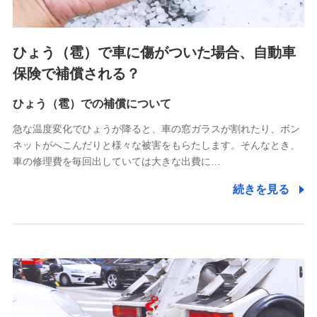
各種セミナーの案内、開催のため
上記に係る連絡・手続き・管理等付帯業務を行うため
4.家族・友達紹介にて取得した個人情報
ひょう（雹）で車に傷がついた場合、自動車
被紹介者への連絡、及び当社と取引のあるもしくは委託を受
保険で補償される？
けている保険会社・提携会社の保険その他に関する情報を提
供し、金融商品等の契約を勧奨するため
ひょう（雹）での補償について
アンケートやキャンペーン等の実施のため
上記に係る連絡・手続き・管理等付帯業務を行うため
急な温度変化でひょうが降ると、車の窓ガラスが割れたり、ボン
ネットがへこんだりと様々な被害をもらたします。そんなとき、
5.通話録音にて取得する情報
車の修理費を毎回出していては大きな出費に…
電話対応の品質向上およびお問合せ内容の正確な把握のため
続きを見る
6.採用応募者の個人情報
採用選考および入社手続を実施するため
7.社員（従業者）の個人情報
人事･勤怠･健康・労務等の管理、給与支給、福利厚生・採用
退職関連処理等の各種手続きのため、当社と従業員または従