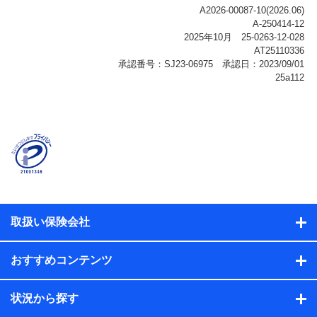
ご契約状態・ご利用履歴インターネット利用時の行動に
関する情報、アプリケーション利用時の行動に関する情
報、購入されたサービスや商品の名称・購入場所・決済
に関する情報、アンケートの回答に関する情報などが含
まれます。
保険関連サービス情報
当社または株式会社NTTドコモ・フィナンシャルグルー
プが提供する保険関連サービスに関して取得し、又は保
有する情報。例として、見積請求受付時、資料請求受付
時又はユーザー登録受付時に提供いただいた情報（氏
名、住所、生年月日、性別、保険契約者と被保険者の関
係、保険加入の目的、保険商品の内容、保険料、保険料
のお支払方法、車のメーカーや走行距離などの情報、建
物の構造や築年数などの情報、ペットの種類や年齢な
ど）及びお客様との応対記録（お客様に提示した比較見
積の試算結果情報、メールマガジンを提供した際のメー
取扱い保険会社
ル内容や送信履歴の情報及び保険の更改案内等を提供し
た際のメール内容や送信履歴などの情報）が含まれま
す。
おすすめコンテンツ
保険契約情報
当社または株式会社NTTドコモ・フィナンシャルグルー
プが取得し、又は保有する保険契約に関する情報。例と
状況から探す
して、保険契約者及び被保険者の氏名、住所、生年月