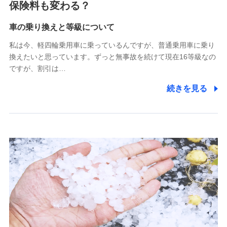
保険料も変わる？
(https://www.zurichssi.co.jp/)
Tokio Marine X少額短期保険株式会社
(https://www.tokiomarine-x.co.jp/)
車の乗り換えと等級について
ペットメディカルサポート株式会社
私は今、軽四輪乗用車に乗っているんですが、普通乗用車に乗り
(https://pshoken.co.jp/)
換えたいと思っています。ずっと無事故を続けて現在16等級なの
リトルファミリー少額短期保険株式会社
ですが、割引は…
(https://www.littlefamily-ssi.com/)
続きを見る
2.共同募集を行う代理店から受領する個人情報
郵便、電話、およびＥメール等により、当社と取引のあるも
しくは委託を受けている保険会社・提携会社の保険その他に
関する情報を提供し、金融商品等の契約を勧奨するため、ま
た維持管理等の委託業務遂行のため、またそれらに付帯、関
連する当社および提携会社のサービスを案内、提供するため
（なお、当社は複数の保険会社と取引があり、取得した個人
情報を取引のある他の保険会社の商品・サービスをご提案す
るために利用させていただくことがあります。）
上記に係る連絡・手続き・管理等付帯業務を行うため
3.セミナー募集サイトから取得した個人情報