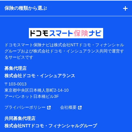
日、性別、保険契約者と被保険者の関係、保険加入の目
的、保険商品の内容、保険料、保険料のお支払方法、車
保険の種類から選ぶ
のメーカーや走行距離などの情報、建物の構造や築年数
などの情報、ペットの種類や年齢などの情報などが含ま
れます。
提供当事者から受領当事者が個人データを取得する方法
電子的・電磁的方法等
【共同して利用する者の範囲】
ドコモスマート保険ナビは
株式会社NTTドコモ・フィナンシャル
グループおよび
株式会社ドコモ・インシュアランス共同で
運営す
当社
るサービスです
株式会社NTTドコモ・フィナンシャルグループ
募集代理店
【利用目的】
株式会社ドコモ・インシュアランス
当社または株式会社NTTドコモ・フィナンシャルグルー
〒103-0013
プが提供する保険関連サービスにおけるユーザー登録受
東京都中央区日本橋人形町2-14-10
付および管理のため
アーバンネット日本橋ビル3F
当社または株式会社NTTドコモ・フィナンシャルグルー
プと取引のあるもしくは委託を受けている保険会社・提
プライバシーポリシー
会社概要
携会社の保険その他に関する情報を提供するため、また
維持管理等の委託業務遂行のため、またそれらに付帯、
共同募集代理店
関連する当社または株式会社NTTドコモ・フィナンシャ
株式会社NTTドコモ・フィナンシャルグループ
ルグループおよび提携会社のサービスを案内、提供する
ため