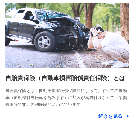
分析するため
当社の対応品質向上やお問い合わせ内容の正確な把握のため
個人情報保護管理者の職名、連絡先
株式会社ドコモ・インシュアランス 営業部長
〒103-0013 東京都中央区日本橋人形町2-14-10 アーバン
ネット日本橋ビル 3F
株式会社ドコモ・インシュアランス
個人情報の第三者提供について
当社ではご本人の同意がある場合または法令に基づく場合を
自賠責保険（自動車損害賠償責任保険）とは
除き、第三者に提供いたしません。
自賠責保険とは、自動車損害賠償保障法によって、すべての自動
業務の委託
車（原動機付自転車を含みます）に加入が義務付けられている損
当社は利用目的の達成に必要な範囲内において個人情報の取
害保険です。強制保険といわれています…
り扱いの全部または一部を委託する場合があります。
続きを見る
個人データの共同利用