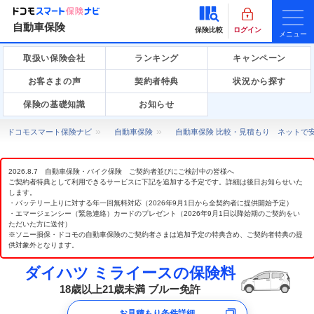
自動車保険
保険比較
ログイン
メニュー
取扱い保険会社
ランキング
キャンペーン
お客さまの声
契約者特典
状況から探す
保険の基礎知識
お知らせ
ドコモスマート保険ナビ
自動車保険
自動車保険 比較・見積もり ネットで
2026.8.7 自動車保険・バイク保険 ご契約者並びにご検討中の皆様へ
ご契約者特典として利用できるサービスに下記を追加する予定です。詳細は後日お知らせいた
します。
・バッテリー上りに対する年一回無料対応（2026年9月1日から全契約者に提供開始予定）
・エマージェンシー（緊急連絡）カードのプレゼント（2026年9月1日以降始期のご契約をい
ただいた方に送付）
※ソニー損保・ドコモの自動車保険のご契約者さまは追加予定の特典含め、ご契約者特典の提
供対象外となります。
ダイハツ ミライースの保険料
18歳以上21歳未満 ブルー免許
お見積もり条件詳細