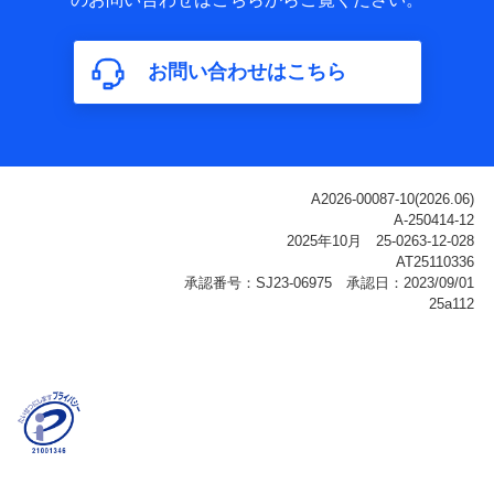
属性、連絡先、dポイントサービスのご利用に関する情
報。例として、dポイントカード番号、性別、年齢、家族
構成、住所、dポイント残高、dポイント利用履歴などが
お問い合わせはこちら
含まれます。
利用情報
当社または株式会社NTTドコモ・フィナンシャルグルー
プが提供する各種サービスなどのご契約・ご利用などに
関する情報。例として、当社または株式会社NTTドコ
モ・フィナンシャルグループが提供する各種サービスの
ご契約状態・ご利用履歴インターネット利用時の行動に
関する情報、アプリケーション利用時の行動に関する情
報、購入されたサービスや商品の名称・購入場所・決済
に関する情報、アンケートの回答に関する情報などが含
まれます。
保険関連サービス情報
当社または株式会社NTTドコモ・フィナンシャルグルー
プが提供する保険関連サービスに関して取得し、又は保
有する情報。例として、見積請求受付時、資料請求受付
時又はユーザー登録受付時に提供いただいた情報（氏
名、住所、生年月日、性別、保険契約者と被保険者の関
係、保険加入の目的、保険商品の内容、保険料、保険料
のお支払方法、車のメーカーや走行距離などの情報、建
物の構造や築年数などの情報、ペットの種類や年齢な
ど）及びお客様との応対記録（お客様に提示した比較見