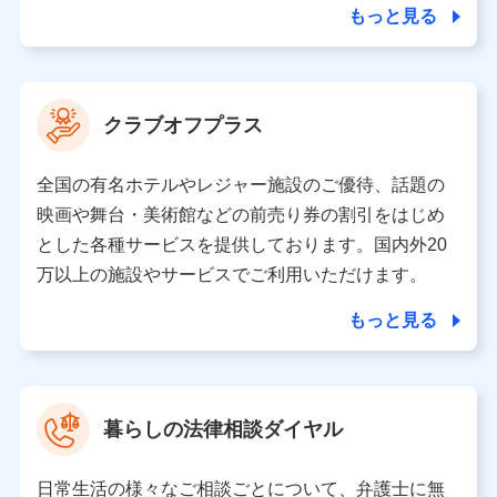
ことがあります。）
もっと見る
各種セミナーの開催のため
コンサルティングサービスの実施のため
アンケートやキャンペーン等の実施のため
上記に係る案内・手続き・管理等付帯業務を行うため
クラブオフプラス
【当該個人データの管理について責任を有する者の名称・住
所・代表者名】
全国の有名ホテルやレジャー施設のご優待、話題の
当該個人データを取り扱う各共同利用者（詳細は次のとお
映画や舞台・美術館などの前売り券の割引をはじめ
り）
とした各種サービスを提供しております。国内外20
東京都千代田区永田町2丁目11番1号 山王パークタワー
万以上の施設やサービスでご利用いただけます。
株式会社NTTドコモ 代表取締役社長 前田 義晃
もっと見る
東京都中央区日本橋人形町2-14-10 アーバンネット日本橋
ビル 3F
株式会社ドコモ・インシュアランス 代表取締役社長 吉
村 忠義
暮らしの法律相談ダイヤル
※ 当社および株式会社NTTドコモは、お客さまの情報を利
用させていただくにあたっては、「NTTドコモ パーソナル
日常生活の様々なご相談ごとについて、弁護士に無
データ憲章」に定める行動原則を順守します 。