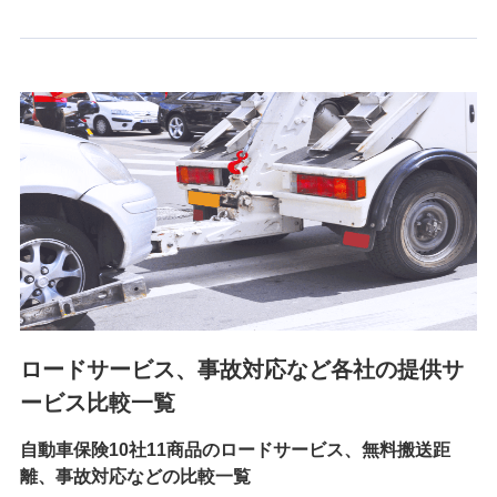
6.採用応募者の個人情報
採用選考および入社手続を実施するため
7.社員（従業者）の個人情報
人事･勤怠･健康・労務等の管理、給与支給、福利厚生・採用
退職関連処理等の各種手続きのため、当社と従業員または従
業員同士の連絡のため
8.取引先個人情報
取引先としての選定業務、営業情報の提供業務、契約締結手
続き業務、取引管理業務、およびこれらに準ずる業務の遂行
のため
ロードサービス、事故対応など各社の提供サ
9.お問い合わせ情報
各種お問い合わせに対応するため
ービス比較一覧
自動車保険10社11商品のロードサービス、無料搬送距
10.受託業務の 個人情報
離、事故対応などの比較一覧
受託業務の遂行およびこれらに準ずる業務の遂行のため