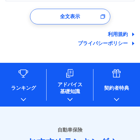
1.見積請求受付時、資料請求受付時、ユーザー登録受
付時
全文表示
ユーザー登録受付および、管理のため
郵便、電話、およびＥメール等により、当社と取引のあるも
しくは委託を受けている保険会社・提携会社の保険その他に
利用規約
関する情報を提供し、金融商品等の契約を勧奨するため、ま
プライバシーポリシー
た維持管理等の委託業務遂行のため、またそれらに付帯、関
連する当社および提携会社のサービスを案内、提供するため
（なお、当社は複数の保険会社と取引があり、取得した個人
情報を取引のある他の保険会社の商品・サービスをご提案す
るために利用させていただくことがあります。）
各種セミナーの開催のため
コンサルティングサービスの実施のため
アドバイス
アンケートやキャンペーン等の実施のため
ランキング
契約者特典
基礎知識
上記に係る案内・手続き・管理等付帯業務を行うため
* 当社が委託を受けている保険会社の情報は、保険会社のホ
ームページに掲載しておりますので、ご確認ください。
■損害保険
あいおいニッセイ同和損害保険株式会社
自動車保険
(https://www.aioinissaydowa.co.jp/)