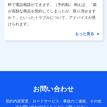
※ パーソナルデータダッシュボードの「第三者提供の管
料で電話相談ができます。（予約制） 例えば、「親
理」の設定状態にかかわらず、共同利用する場合がありま
が高額な商品を契約してしまったが、取り消せます
す。
か？」といったトラブルについて、アドバイスが受
※ dポイントクラブ会員ではないお客さま（2019年12月11
けられます。
日以降、一度もdポイントクラブ会員であったことがないお
客さまに限る）に関する、2019年12月10日以前に取得した
もっと見る
個人データは、こちら の利用目的の範囲内に限って共同利
用します。
当社は株式会社NTTドコモ・フィナンシャルグループ
との間で、以下のとおり個人データを共同利用しま
す。
【共同して利用される利用データの項目】
当社または株式会社NTTドコモ・フィナンシャルグループが
サービス提供等を通じて取得した、以下の情報などの個人デ
お問い合わせ
ータ
基本情報
契約内容変更、ロードサービス・事故のご連絡、その他
氏名、電話番号、メールアドレス、お客さまの識別子、
のお問い合わせはこちらからご覧ください。