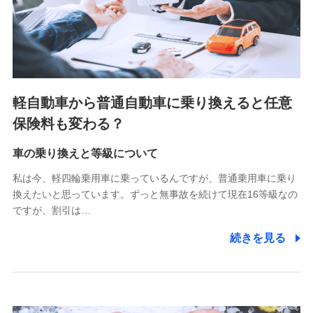
SBIペット少額短期保険株式会社 (https://www.sbipet-
ssi.co.jp/)
SBIリスタ少額短期保険会社
(https://www.jishin.co.jp/)
スマートプラス少額短期保険株式会社
（https://www.smartplus-insurance.com/）
軽自動車から普通自動車に乗り換えると任意
チューリッヒ少額短期保険株式会社
保険料も変わる？
(https://www.zurichssi.co.jp/)
Tokio Marine X少額短期保険株式会社
(https://www.tokiomarine-x.co.jp/)
車の乗り換えと等級について
ペットメディカルサポート株式会社
私は今、軽四輪乗用車に乗っているんですが、普通乗用車に乗り
(https://pshoken.co.jp/)
換えたいと思っています。ずっと無事故を続けて現在16等級なの
リトルファミリー少額短期保険株式会社
ですが、割引は…
(https://www.littlefamily-ssi.com/)
続きを見る
2.共同募集を行う代理店から受領する個人情報
郵便、電話、およびＥメール等により、当社と取引のあるも
しくは委託を受けている保険会社・提携会社の保険その他に
関する情報を提供し、金融商品等の契約を勧奨するため、ま
た維持管理等の委託業務遂行のため、またそれらに付帯、関