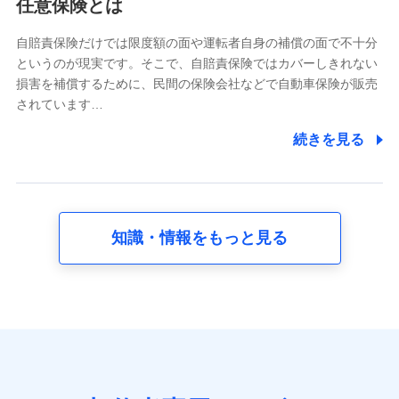
任意保険とは
当社又は株式会社NTTドコモが提供する各種サービスな
どのご契約・ご利用などに関する情報。例として、当社
又は株式会社NTTドコモが提供する各種サービスのご契
自賠責保険だけでは限度額の面や運転者自身の補償の面で不十分
約状態・ご利用履歴インターネット利用時の行動に関す
というのが現実です。そこで、自賠責保険ではカバーしきれない
る情報、アプリケーション利用時の行動に関する情報、
損害を補償するために、民間の保険会社などで自動車保険が販売
購入されたサービスや商品の名称・購入場所・決済に関
されています…
する情報、アンケートの回答に関する情報などが含まれ
ます。
続きを見る
保険関連サービス情報
当社又は株式会社NTTドコモが提供する保険関連サービ
スに関して取得し、又は保有する情報。例として、見積
請求受付時、資料請求受付時又はユーザー登録受付時に
提供いただいた情報（氏名、住所、生年月日、性別、保
険契約者と被保険者の関係、保険加入の目的、保険商品
知識・情報をもっと見る
の内容、保険料、保険料のお支払方法、車のメーカーや
走行距離などの情報、建物の構造や築年数などの情報、
ペットの種類や年齢など）及びお客様との応対記録 （お
客様に提示した比較見積の試算結果情報、メールマガジ
ンを提供した際のメール内容や送信履歴の情報及び保険
の更改案内等を提供した際のメール内容や送信履歴など
の情報）が含まれます。
保険契約情報
当社又は株式会社NTTドコモが取得し、又は保有する保
険契約に関する情報。例として、保険契約者及び被保険