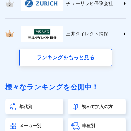
チューリッヒ保険会社
(https://www.nisshinfire.co.jp/)
ペット＆ファミリー損害保険株式会社
(https://www.petfamilyins.co.jp/)
三井住友海上火災保険株式会社 (https://www.ms-
ins.com/)
三井ダイレクト損保
三井ダイレクト損害保険株式会社
(https://www.mitsui-direct.co.jp/)
■生命保険
ランキングをもっと見る
アクサ生命保険株式会社（https://www.axa.co.jp/）
SBI生命保険株式会社（https://www.sbilife.co.jp/）
FWD生命保険株式会社（https://www.fwdlife.co.jp/）
ソニー生命保険株式会社
様々なランキングを公開中！
（https://www.sonylife.co.jp）
SOMPOひまわり生命保険株式会社
（https://www.himawari-life.co.jp/）
年代別
初めて加入の方
第一ネオ生命保険株式会社（https://neofirst.co.jp/）
大樹生命保険株式会社（https://www.taiju-life.co.jp）
太陽生命保険株式会社（https://www.taiyo-
メーカー別
車種別
seimei.co.jp）