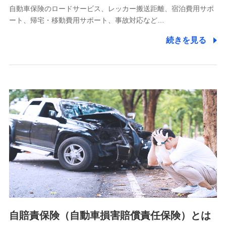
自動車保険のロードサービス、レッカー搬送距離、宿泊費用サポ
11.マイカー通勤管理クラウド並びに法人向けASPサー
ート、帰宅・移動費用サポート、事故対応など…
ビスに関してのお問い合わせ情報
続きを見る
各種お問い合わせに対応するため
当社のサービスに関する情報提供や、皆様に有用なお知らせ
をお送りするため
アンケートの送付のため
当社のサービスや媒体の運営改善に必要なデータを解析し、
分析するため
当社の対応品質向上やお問い合わせ内容の正確な把握のため
個人情報保護管理者の職名、連絡先
株式会社ドコモ・インシュアランス 営業部長
〒103-0013 東京都中央区日本橋人形町2-14-10 アーバン
ネット日本橋ビル 3F
株式会社ドコモ・インシュアランス
個人情報の第三者提供について
当社ではご本人の同意がある場合または法令に基づく場合を
自賠責保険（自動車損害賠償責任保険）とは
除き、第三者に提供いたしません。