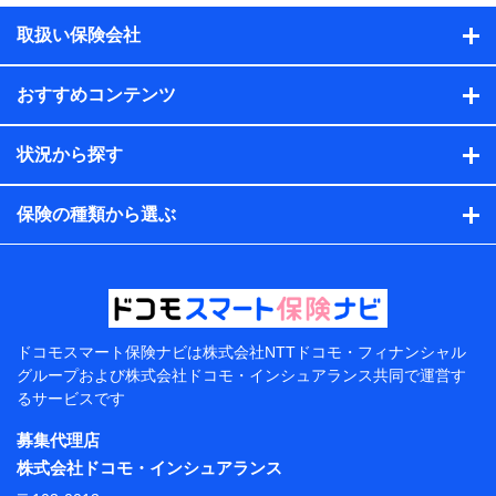
積の試算結果情報、メールマガジンを提供した際のメー
取扱い保険会社
ル内容や送信履歴の情報及び保険の更改案内等を提供し
た際のメール内容や送信履歴などの情報）が含まれま
す。
おすすめコンテンツ
保険契約情報
当社または株式会社NTTドコモ・フィナンシャルグルー
プが取得し、又は保有する保険契約に関する情報。例と
状況から探す
して、保険契約者及び被保険者の氏名、住所、生年月
日、性別、保険契約者と被保険者の関係、保険加入の目
的、保険商品の内容、保険料、保険料のお支払方法、車
保険の種類から選ぶ
のメーカーや走行距離などの情報、建物の構造や築年数
などの情報、ペットの種類や年齢などの情報などが含ま
れます。
提供当事者から受領当事者が個人データを取得する方法
電子的・電磁的方法等
【共同して利用する者の範囲】
ドコモスマート保険ナビは
株式会社NTTドコモ・フィナンシャル
グループおよび
株式会社ドコモ・インシュアランス共同で
運営す
当社
るサービスです
株式会社NTTドコモ・フィナンシャルグループ
募集代理店
【利用目的】
株式会社ドコモ・インシュアランス
当社または株式会社NTTドコモ・フィナンシャルグルー