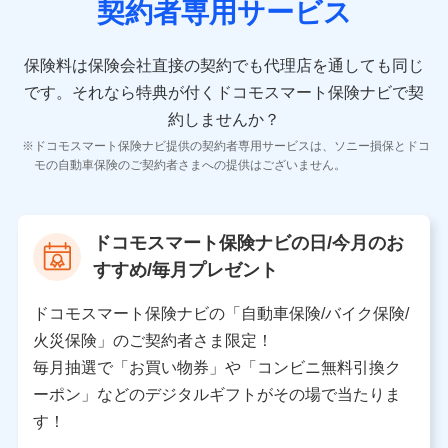
契約者専用サービス
者の氏名、住所、生年月日、性別、保険契約者と被保険
者の関係、保険加入の目的、保険商品の内容、保険料、
保険料のお支払方法、車のメーカーや走行距離などの情
保険料は保険会社直接の契約でも代理店を通しても同じ
報、建物の構造や築年数などの情報、ペットの種類や年
齢などの情報などが含まれます。
です。
それなら特典が付くドコモスマート保険ナビで契
約しませんか？
【共同して利用する者の範囲】
ドコモスマート保険ナビ提供の契約者専用サービスは、ソニー損保とドコ
当社
モの自動車保険のご契約者さまへの提供はございません。
株式会社NTTドコモ
【利用する者の利用目的】
ドコモスマート保険ナビの日/今月のお
当社又は株式会社NTTドコモが提供する保険関連サービ
すすめ/毎月プレゼント
スにおけるユーザ登録受付および管理のため
当社又は株式会社NTTドコモと取引のあるもしくは委託
を受けている保険会社・提携会社の保険その他に関する
ドコモスマート保険ナビの「自動車保険/バイク保険/
情報を提供するため、また維持管理等の委託業務遂行の
火災保険」のご契約者さま限定！
ため、またそれらに付帯、関連する当社、株式会社NTT
ドコモおよび提携会社のサービスを案内、提供するため
毎月抽選で「お買い物券」や「コンビニ無料引換ク
（各サービスで取得したサービス利用履歴、ウェブサイ
ーポン」などのデジタルギフトがその場で当たりま
トの閲覧履歴、購買履歴、ご契約内容等のパーソナルデ
ータを分析して、お客さまの趣味・嗜好・傾向に応じた
す！
サービス・商品等に関するご提案や広告の配信等を行う