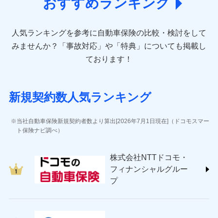
おすすめランキング
アクサ損害保険株式会社 (https://www.axa-
direct.co.jp/)
アニコム損害保険株式会社 (https://www.anicom-
人気ランキングを参考に自動車保険の比較・検討をして
sompo.co.jp/)
東京海上ダイレクト損害保険株式会社 (https://www.e-
みませんか？
「事故対応」や「特典」についても掲載し
design.net/)
ております！
AIG損害保険株式会社 (https://www.aig.co.jp/sonpo)
ＳＢＩ損害保険株式会社
(https://www.sbisonpo.co.jp/)
新規契約数人気ランキング
ジェイアイ傷害火災保険株式会社
(https://www.jihoken.co.jp/)
ソニー損害保険株式会社
当社自動車保険新規契約者数より算出[2026年7月1日現在]（ドコモスマー
(https://www.sonysonpo.co.jp/)
ト保険ナビ調べ）
損害保険ジャパン株式会社 (https://www.sompo-
japan.co.jp/)
株式会社NTTドコモ・
ＳＯＭＰＯダイレクト損害保険株式会社
フィナンシャルグルー
(https://www.sompo-direct.co.jp/)
プ
チューリッヒ保険会社 (https://www.zurich.co.jp/)
東京海上日動火災保険株式会社
(https://www.tokiomarine-nichido.co.jp/)
日新火災海上保険株式会社