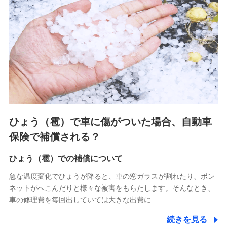
連する当社および提携会社のサービスを案内、提供するため
（なお、当社は複数の保険会社と取引があり、取得した個人
情報を取引のある他の保険会社の商品・サービスをご提案す
るために利用させていただくことがあります。）
上記に係る連絡・手続き・管理等付帯業務を行うため
3.セミナー募集サイトから取得した個人情報
各種セミナーの案内、開催のため
上記に係る連絡・手続き・管理等付帯業務を行うため
4.家族・友達紹介にて取得した個人情報
ひょう（雹）で車に傷がついた場合、自動車
被紹介者への連絡、及び当社と取引のあるもしくは委託を受
保険で補償される？
けている保険会社・提携会社の保険その他に関する情報を提
供し、金融商品等の契約を勧奨するため
ひょう（雹）での補償について
アンケートやキャンペーン等の実施のため
上記に係る連絡・手続き・管理等付帯業務を行うため
急な温度変化でひょうが降ると、車の窓ガラスが割れたり、ボン
ネットがへこんだりと様々な被害をもらたします。そんなとき、
5.通話録音にて取得する情報
車の修理費を毎回出していては大きな出費に…
電話対応の品質向上およびお問合せ内容の正確な把握のため
続きを見る