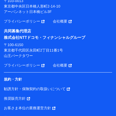
〒103-0013
プが提供する保険関連サービスにおけるユーザー登録受
東京都中央区日本橋人形町2-14-10
付および管理のため
アーバンネット日本橋ビル3F
当社または株式会社NTTドコモ・フィナンシャルグルー
プと取引のあるもしくは委託を受けている保険会社・提
プライバシーポリシー
会社概要
携会社の保険その他に関する情報を提供するため、また
維持管理等の委託業務遂行のため、またそれらに付帯、
共同募集代理店
関連する当社または株式会社NTTドコモ・フィナンシャ
株式会社NTTドコモ・フィナンシャルグループ
ルグループおよび提携会社のサービスを案内、提供する
ため
〒100-6150
（各サービスで取得したサービス利用履歴、ウェブサイ
東京都千代田区永田町2丁目11番1号
トの閲覧履歴、購買履歴、ご契約内容等のパーソナルデ
山王パークタワー
ータを分析して、お客さまの趣味・嗜好・傾向に応じた
サービス・商品等に関するご提案や広告の配信等を行う
プライバシーポリシー
会社概要
ことがあります。）
各種セミナーの開催のため
コンサルティングサービスの実施のため
規約・方針
アンケートやキャンペーン等の実施のため
上記に係る案内・手続き・管理等付帯業務を行うため
勧誘方針・保険契約の取扱いについて
【当該個人データの管理について責任を有する者の名称・住
推奨販売方針
所・代表者名】
お客さま本位の業務運営方針
当該個人データを取り扱う各共同利用者（詳細は次のとお