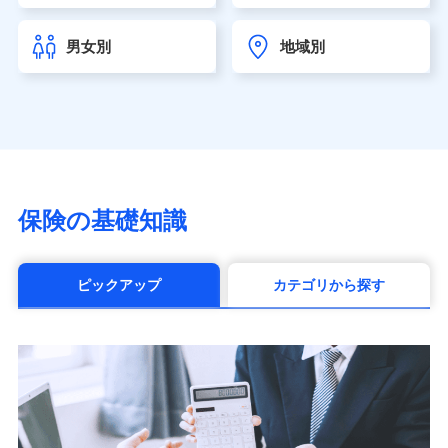
チューリッヒ生命保険株式会社
（https://www.zurichlife.co.jp/）
男女別
地域別
東京海上日動あんしん生命保険株式会社
（https://www.tmn-anshin.co.jp/）
なないろ生命保険株式会社
（https://www.nanairolife.co.jp/）
日本生命保険相互会社（https://www.nissay.co.jp）
はなさく生命保険株式会社
（https://www.life8739.co.jp/）
マニュライフ生命保険株式会社
保険の基礎知識
（https://www.manulife.co.jp/）
三井住友海上あいおい生命保険株式会社
（https://www.msa-life.co.jp/）
ピックアップ
カテゴリから探す
メットライフ生命株式会社(https://www.metlife.co.jp/)
メディケア生命保険株式会社
（https://www.medicarelife.com/）
■少額短期保険
株式会社アシロ少額短期保険 (https://kailash.co.jp/)
SBIいきいき少額短期保険会社 (https://www.i-
sedai.com/)