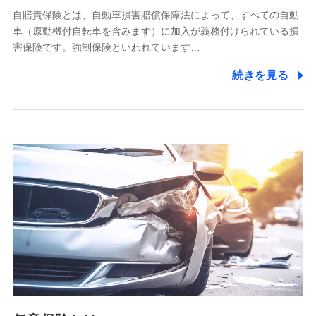
自賠責保険とは、自動車損害賠償保障法によって、すべての自動
業務の委託
車（原動機付自転車を含みます）に加入が義務付けられている損
当社は利用目的の達成に必要な範囲内において個人情報の取
害保険です。強制保険といわれています…
り扱いの全部または一部を委託する場合があります。
続きを見る
個人データの共同利用
当社は株式会社NTTドコモとの間で、以下のとおり個
人データを共同利用します。
【共同して利用される利用データの項目】
当社又は株式会社NTTドコモがサービス提供等を通じて取得
した、以下の情報などの個人データ
基本情報
氏名、電話番号、メールアドレス、お客さまの識別子、
属性、連絡先、dポイントサービスのご利用に関する情
報。例として、dポイントカード番号、性別、年齢、家族
構成、住所、dポイント残高、dポイント利用履歴などが
含まれます。
利用情報