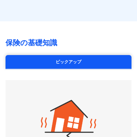
（https://www.axa.co.jp/）
※「ご契約者（保険にご加入されたお客さま）」が、その保険
す。
月払い
SBI生命保険株式会社（https://www.sbilife.co.jp/）
契約に関する緊急連絡先としてご親族を登録する制度。
FWD生命保険株式会社
ネット申込
（https://www.fwdlife.co.jp/）
申込方法
郵送
ソニー生命保険株式会社
対面
（https://www.sonylife.co.jp）
チューリッヒ保険会社で
SOMPOひまわり生命保険株式会社
保険の基礎知識
三井住友海上火災保険株式会社で
お見積もり
始期日
2026/04/01
（https://www.himawari-life.co.jp/）
お見積もり
第一ネオ生命保険株式会社
チューリッヒ保険会社の
※1損害割合が30%未満の場合は定率
（https://neofirst.co.jp/）
ピックアップ
三井住友海上火災保険株式会社の
詳細を見る
払、水災料率は最低リスク区分を適用
大樹生命保険株式会社（https://www.taiju-
詳細を見る
※2失火見舞費用の取扱いはなし
life.co.jp）
※3水道管修理費用の取扱いはなし
太陽生命保険株式会社（https://www.taiyo-
見積もりや保険会社とのご契約に先立ち、当社が提供する
説明事項
※4地震火災費用の取扱いはなし
見積もりや保険会社とのご契約に先立ち、当社が提供する
seimei.co.jp）
ドコモスマート保険ナビの利用規約と個人情報の取扱いに
※5火災・風災等の事故により建物に
ドコモスマート保険ナビの利用規約と個人情報の取扱いに
損害が生じたとき、日新火災がご案内
チューリッヒ生命保険株式会社
同意いただく必要があります。詳細について、以下をご確
同意いただく必要があります。詳細について、以下をご確
する修理業者（指定工務店）が建物の
認ください。
（https://www.zurichlife.co.jp/）
修理を行います。
認ください。
東京海上日動あんしん生命保険株式会社
ドコモスマート保険ナビサービス利用規約
（https://www.tmn-anshin.co.jp/）
ドコモスマート保険ナビサービス利用規約
当社による個人情報の取扱いについて（プライバシー
募集文書番号
なないろ生命保険株式会社
当社による個人情報の取扱いについて（プライバシー
ポリシー）
（https://www.nanairolife.co.jp/）
ポリシー）
日本生命保険相互会社