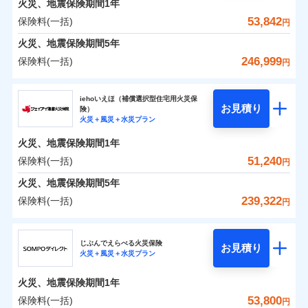
火災、地震保険期間
地震の被害にも最大100％で備えられます。
1年
保険料（一括）内訳
01
破裂・爆発
POINT
支払方法
年払い
支払いします。
一括払
WEB見積もり+メールアドレス登録後
53,842
保険料(一括)
上半期
新規契約数ランキング
円
その他条件
地震火災費用特約
月払い
※6
支払方法
年払い
家具や電化製品等の家財の保険金額も自由に選べま
から4営業日+1日以降、お客さまが決
水災
盗難
備考
火災
風災・雹（ひょ
火災 1年
地震 1年
火災、地震保険期間
5年
月払い
済した時点で保険のお申し込みと完了
す。
水濡れ
イチオシ
落雷
う）災、雪災
02
POINT
※1
暮らしのQQ隊（カギあけQQサービ
ネット申込
騒擾（じょう）
当社火災保険新規契約者数より算出[
となります。
年
月]（ドコモスマート保険
246,999
保険料(一括)
付帯サービス
破裂・爆発
円
ネットに加え、お電話でもお申込み可能です！
ス、水まわりQQサービス）
外部からの落下・
破損・汚損
ナビ調べ）
申込方法
郵送
ネット申込
0
5,240
27,750
建物
円
円
円
ドコモスマート保険ナビ編集部の評価
飛来・衝突
ソニー損害保険株式会社で
火災、自然災害、盗難などトータルでカバーし、大
ソニー損害保険株式会社
クレジットカード
対面
申込方法
郵送
※3
水災
盗難
お見積もり
切な住まいをお守りします！
クレジットカード
iehoいえほ（補償選択型住宅用火災保
※7
水濡れ
コンビニ払い
対面
お見積り
険）
補償の範囲
？
03
払込方法
POINT
騒擾（じょう）
コンビニ払い
補償を自由に選べて、もしものときは「新価（再調達
※7
0
4,900
9,250
ソニー損害保険株式会社のおすすめポイント
水まわりトラブル、カギ開け対応など「住まいのア
家財
円
円
円
始期日
2025/10/01
火災＋風災＋水災プラン
口座振替
払込方法
外部からの落下・
破損・汚損
口座振替
価額）」でお支払いします。
シスタンスサービス」が無料付帯
見積もりや保険会社とのご契約に先立ち、当社が提供する
飛来・衝突
始期日
2026/01/01
銀行振込
火災、地震保険期間
1年
保険料（一括）内訳
01
POINT
銀行振込
万一ご自宅が被害にあわれた場合は、修繕業者のご紹
ドコモスマート保険ナビの利用規約と個人情報の取扱いに
※7
※1水災料率は最低リスク区分を適用
補償の対象やお客さまの状況に応じたさまざまな割
51,240
保険料(一括)
火災
風災・雹（ひょ
円
※2盗難、水ぬれ等と破損等は5万円
ランキングをもっと見る
同意いただく必要があります。詳細について、以下をご確
介などをご利用いただけます。
※1損害割合が30%未満の場合は定率
一括払
引をご用意！
落雷
う）災、雪災
説明事項
※3損害保険金として支払い
認ください。
一括払
払、水災料率は最も水災リスクが低い
コンビニ払いの払込票をスマートフォンアプリでお支
火災 1年
地震 1年
火災、地震保険期間
破裂・爆発
5年
補償内容
支払方法
年払い
※4損害保険金が支払われる場合に限
水災等地を適用
支払方法
年払い
払いが可能です。
ドコモスマート保険ナビサービス利用規約
239,322
保険料(一括)
月払い
り、費用保険金として支払い
円
※2破損・汚損、物体の落下・飛来等/
イチオシ
月払い
02
水災
盗難
POINT
補償の範囲
0
当社による個人情報の取扱いについて（プライバシー
9,799
27,750
？
建物
03
円
円
円
POINT
騒擾、水濡れのみ自己負担額5万円
水濡れ
ジェイアイ傷害火災保険株式会社
説明事項
免責金額（自己負
ポリシー）
ネット申込
（物体の落下・飛来等/騒擾、水濡れ
募集文書番号
免責金額なし
騒擾（じょう）
※2
上半期
新規契約数ランキング
担額）
ネット申込
ドコモの火災保険はインターネット完結型の保険の
じぶんでえらべる火災保険
外部からの落下・
破損・汚損
は建物のみ自己負担あり）
お見積り
申込方法
郵送
火災＋風災＋水災プラン
飛来・衝突
0
7,043
9,250
ジェイアイ傷害火災保険株式会社のおすすめポイ
申込方法
家財
郵送
円
ため、保険料がリーズナブルで、各種割引も充実し
※3水道管修理費用の取扱いはなし
円
円
補償内容
※1
火災
対面
風災・雹（ひょ
臨時費用
※4一括払・年払のみ、コンビニ・ペ
ント
当社火災保険新規契約者数より算出[
対面
年
月]（ドコモスマート保険
ています。
ＳＯＭＰＯダイレクト損害保険株式会社で
落雷
う）災、雪災
火災、地震保険期間
1年
イジー（番号通知方式）
破裂・爆発
損害防止費用
ナビ調べ）
お見積もり
保険料のお支払いでdポイントがたまります！保険
始期日
2026/08/01
保険料（一括）内訳
53,800
保険料(一括)
01
POINT
円
残存物取片づけ費用
始期日
2024/10/01
付帯される費用保