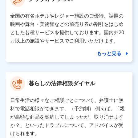
の取り扱いの全部または一部を委託する場合がありま
す。
全国の有名ホテルやレジャー施設のご優待、話題の
個人データの共同利用
映画や舞台・美術館などの前売り券の割引をはじめ
とした各種サービスを提供しております。国内外20
当社は株式会社NTTドコモとの間で、以下のとおり個
人データを共同利用します。
万以上の施設やサービスでご利用いただけます。
【共同して利用される利用データの項目】
もっと見る
当社又は株式会社NTTドコモがサービス提供等を通じて
取得した、以下の情報などの個人データ
基本情報
氏名、電話番号、メールアドレス、お客さまの識別子、属
暮らしの法律相談ダイヤル
性、連絡先、dポイントサービスのご利用に関する情報。例
として、dポイントカード番号、性別、年齢、家族構成、住
所、dポイント残高、dポイント利用履歴などが含まれます。
日常生活の様々なご相談ごとについて、弁護士に無
利用情報
料で電話相談ができます。（予約制） 例えば、「親
当社又は株式会社NTTドコモが提供する各種サービスなどの
ご契約・ご利用などに関する情報。例として、当社又は株式
が高額な商品を契約してしまったが、取り消せます
会社NTTドコモが提供する各種サービスのご契約状態・ご利
か？」といったトラブルについて、アドバイスが受
用履歴インターネット利用時の行動に関する情報、アプリケ
ーション利用時の行動に関する情報、購入されたサービスや
けられます。