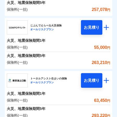
火災 1年
地震 1年
火災、地震保険期間
5年
257,078
保険料(一括)
円
0
12,419
27,750
建物
円
円
円
ジェイアイ傷害火災保険株式会社
じぶんでえらべる火災保険
お見積り
オールリスクプラン
0
9,700
9,250
ジェイアイ傷害火災保険株式会社のおすすめポイ
家財
円
円
円
ント
火災、地震保険期間
1年
保険料（一括）内訳
55,000
保険料(一括)
01
POINT
円
火災、地震保険期間
5年
火災 1年
地震 1年
263,210
保険料(一括)
円
イチオシ
02
POINT
ＳＯＭＰＯダイレクト損害保険株式会社
0
10,750
27,750
建物
円
円
円
ソニー損保の新ネット火災保険は、補償の組合せが自
トータルアシスト住まいの保険
お見積り
オールリスクプラン
ＳＯＭＰＯダイレクト損害保険株式会社のおすす
由だから、必要な補償に絞って選べます。
0
7,370
9,250
めポイント
家財
円
円
円
しかも「地震上乗せ特約（全半損時のみ）」で、地震
火災、地震保険期間
1年
の被害にも火災保険の保険金額に対して最大100％で備
保険料（一括）内訳
63,450
保険料(一括)
01
POINT
円
えられます（一部損は対象外）。
火災、地震保険期間
5年
火災 1年
地震 1年
293,220
保険料(一括)
円