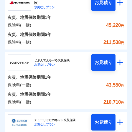
騒擾（じょう）
残存物取片づけ費用
「フルサポートプラン」、「セレクト（水災なし）プ
付帯される費用の
お見積り
険）
外部からの落下・
破損・汚損
0
8,300
9,250
ソニー損害保険株式会社のおすすめポイント
水まわりトラブル、カギ開け対応など「住まいのア
家財
円
円
円
補償
水災なしプラン
※
失火見舞費用
ラン
」の場合は、暮らしのQQ隊サービスがご利用い
免責金額（自己負
飛来・衝突
免責金額なし
シスタンスサービス」が無料付帯
担額）
水道管修理費用
ただけます。
火災、地震保険期間
1年
保険料（一括）内訳
01
POINT
補償の対象やお客さまの状況に応じたさまざまな割
地震火災費用
マンション等の共同住宅専用
45,220
保険料(一括)
円
臨時費用
引をご用意！
火災 1年
地震 1年
火災、地震保険期間
5年
損害防止費用
適用される割引
建築年割引
211,538
保険料(一括)
補償の範囲
補償内容
残存物取片づけ費用
？
付帯される費用保
03
円
POINT
イチオシ
02
POINT
補償の範囲
0
付帯サービス
険金
住まいの緊急かけつけサービス
5,727
27,750
？
建物
03
円
失火見舞費用
円
円
POINT
ジェイアイ傷害火災保険株式会社
補償内容
水道管修理費用
※3
ドコモの火災保険はインターネット完結型の保険の
じぶんでえらべる火災保険
免責金額（自己負
クレジットカード
お見積り
火災
地震火災費用
風災・雹（ひょ
免責金額なし
※2
水災なしプラン
0
5,834
9,250
ジェイアイ傷害火災保険株式会社のおすすめポイ
担額）
家財
円
ため、保険料がリーズナブルで、各種割引も充実し
円
円
落雷
う）災、雪災
コンビニ払い
火災
風災・雹（ひょ
払込方法
免責金額（自己負
破裂・爆発
ント
ています。
落雷
う）災、雪災
免責金額なし
口座振替
※2
適用される割引
建築年割引
火災、地震保険期間
1年
担額）
破裂・爆発
臨時費用
保険料のお支払いでdポイントがたまります！保険
銀行振込
保険料（一括）内訳
43,550
保険料(一括)
01
POINT
水災
盗難
円
損害防止費用
付帯サービス
料に対して、通常のdポイントとは別に1%相当のd
水まわり・カギのトラブルサポート
水濡れ
臨時費用
水災
盗難
※1
残存物取片づけ費用
火災、地震保険期間
5年
付帯される費用保
騒擾（じょう）
一括払
ポイントが上乗せして進呈されるため、「d払い」
水濡れ
損害防止費用
外部からの落下・
険金
破損・汚損
火災 1年
地震 1年
失火見舞費用
騒擾（じょう）
210,710
保険料(一括)
備考
諸費用特約セットなし
支払方法
年払い
円
や「dカード」でお支払いの場合は最大2%のdポイ
飛来・衝突
残存物取片づけ費用
外部からの落下・
イチオシ
付帯される費用保
破損・汚損
※3
02
POINT
水道管修理費用
※3
月払い
ントがたまります。また「d払い」であれば、ポイ
飛来・衝突
険金
ＳＯＭＰＯダイレクト損害保険株式会社
失火見舞費用
0
5,090
地震火災費用
27,750
クレジットカード
建物
円
円
円
ントで保険料を支払うこともできます。
ソニー損保の新ネット火災保険は、補償の組合せが自
水道管修理費用
チューリッヒのネット火災保険
お見積り
コンビニ払い
ネット申込
※4
水災なしプラン
払込方法
3つの基本プランからご自身にぴったりの補償をお
ＳＯＭＰＯダイレクト損害保険株式会社のおすす
由だから、必要な補償に絞って選べます。
地震火災費用
建築年割引
口座振替
申込方法
郵送
適用される割引