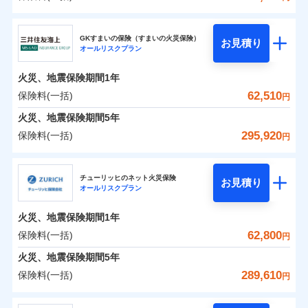
補償の範囲
？
03
POINT
東京海上日動火災保険株式会社
イチオシ
02
POINT
0
11,400
27,750
建物
円
円
円
GKすまいの保険（すまいの火災保険）
お見積り
オールリスクプラン
東京海上日動火災保険株式会社のおすすめポイン
お客様ご自身により、ウェブサイトでお手続きを完
火災
風災・雹（ひょ
0
6,600
9,250
ト
家財
円
了された場合、10％のインターネット割引が適用！
落雷
円
う）災、雪災
円
火災、地震保険期間
1年
破裂・爆発
（地震保険を除きます。）
保険料（一括）内訳
62,510
保険料(一括)
01
POINT
円
減らしたコストをお客さまに還元
水災
盗難
火災、地震保険期間
5年
水濡れ
自分に必要な補償を選べる、だから保険料にムダが
※1
火災 1年
騒擾（じょう）
地震 1年
295,920
保険料(一括)
円
ない！
外部からの落下・
破損・汚損
飛来・衝突
三井住友海上火災保険株式会社
地震保険もセットOK！
イチオシ
02
POINT
0
16,190
27,750
建物
円
円
円
チューリッヒのネット火災保険
「iehoいえほ」（補償選択型住宅用火災保険）
お見積り
オールリスクプラン
三井住友海上火災保険株式会社のおすすめポイン
お客さまのニーズ・ご予算に合わせて補償を自由に
0
10,260
9,250
ト
家財
円
お選びいただけます。
円
円
火災、地震保険期間
1年
補償の範囲
？
03
POINT
もしものとき、“時価”ではなく“新価”で保険金をお
保険料（一括）内訳
62,800
保険料(一括)
01
POINT
円
支払いします。
火災、地震保険期間
5年
上半期
新規契約数ランキング
家具や電化製品等の家財の保険金額も自由に選べま
火災 1年
地震 1年
289,610
保険料(一括)
火災
風災・雹（ひょ
円
す。
落雷
う）災、雪災
当社火災保険新規契約者数より算出[
年
月]（ドコモスマート保険
破裂・爆発
チューリッヒ保険会社
ネットに加え、お電話でもお申込み可能です！
イチオシ
02
POINT
0
15,640
27,750
ナビ調べ）
建物