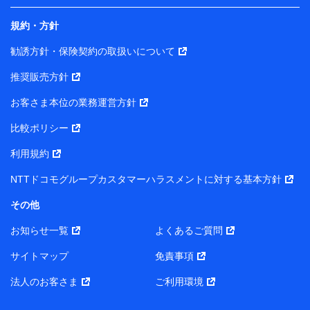
規約・方針
当社は株式会社NTTドコモ・フィナンシャルグループ
との間で、以下のとおり個人データを共同利用しま
勧誘方針・保険契約の取扱いについて
す。
推奨販売方針
【共同して利用される利用データの項目】
当社または株式会社NTTドコモ・フィナンシャルグルー
お客さま本位の業務運営方針
プがサービス提供等を通じて取得した、以下の情報など
比較ポリシー
の個人データ
基本情報
利用規約
氏名、電話番号、メールアドレス、お客さまの識別子、属
NTTドコモグループカスタマーハラスメントに対する基本方針
性、連絡先、dポイントサービスのご利用に関する情報。例
として、dポイントカード番号、性別、年齢、家族構成、住
その他
所、dポイント残高、dポイント利用履歴などが含まれます。
利用情報
お知らせ一覧
よくあるご質問
当社または株式会社NTTドコモ・フィナンシャルグループが
提供する各種サービスなどのご契約・ご利用などに関する情
サイトマップ
免責事項
報。例として、当社または株式会社NTTドコモ・フィナンシ
ャルグループが提供する各種サービスのご契約状態・ご利用
法人のお客さま
ご利用環境
履歴インターネット利用時の行動に関する情報、アプリケー
ション利用時の行動に関する情報、購入されたサービスや商