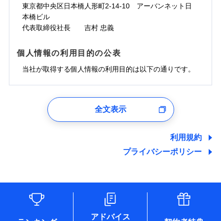
ドコモスマート保険ナビサービス利用規約
お見積もり
わず、24時間・365日対応しています。
対面
東京都中央区日本橋人形町2-14-10 アーバンネット日
臨時費用
※保険料は下の場合の築年月で計算し
対面
損害防止費用
当社による個人情報の取扱いについて（プライバシー
ジェイアイ傷害火災保険株式会社の
本橋ビル
ています。
損害防止費用
メディカルアシスト
残存物取片づけ費用
付帯される費用保
正式名称は、すまいの保険です。本保険は、日新火災を引受保険会社
チューリッヒ保険会社の
※5
ポリシー）
詳細を見る
付帯サービス
始期日
2024/10/01
新築：2026年1月
代表取締役社長 吉村 忠義
始期日
2026/04/01
険金
とし、取扱代理店であるドコモと共同募集代理店である株式会社ドコ
残存物取片づけ費用
介護アシスト
備考
付帯される費用保
詳細を見る
失火見舞費用
※6
築5年：2021年1月
モ・インシュアランス（以下、ドコモ・インシュアランス）が提供す
険金
失火見舞費用
水道管修理費用
築10年：2016年1月
ドコモスマート保険ナビ編集部の評価
※1水災料率は最低リスク区分を適用
るものです。
※1破損・汚損、水ぬれは自己負担額
個人情報の利用目的の公表
見積もりや保険会社とのご契約に先立ち、当社が提供する
クレジットカード
水道管修理費用
築15年：2011年1月
地震火災費用
※2水道管修理費用の取扱いはなし
見積もりや保険会社とのご契約に先立ち、当社が提供する
5万円
ドコモスマート保険ナビの利用規約と個人情報の取扱いに
コンビニ払い
説明事項
※3コンビニ払の払込票をスマートフ
地震火災費用
当社が取得する個人情報の利用目的は以下の通りです。
払込方法
ドコモスマート保険ナビの利用規約と個人情報の取扱いに
※2失火見舞費用の取扱いはなし
ソニー損保の新ネット火災保険は、補償の組合せが
同意いただく必要があります。詳細について、以下をご確
ォンアプリで支払うことができます。
口座振替
クレジットカード
防犯対策費用特約
その他付帯される
補償の範囲
※3水道管修理費用の取扱いはなし
？
同意いただく必要があります。詳細について、以下をご確
03
POINT
認ください。
自由だから、必要な補償に絞って選べます。
※4一部契約のみ
費用の補償
保険証券の不発行に関する特約（500
銀行振込
コンビニ払い
（破損・汚損等危険補償特約で補償対
特別費用保険金特約
※3
認ください。
適用される割引
1.見積請求受付時、資料請求受付時、ユーザー登録受
払込方法
円）
しかも、「地震上乗せ特約（全半損時のみ）」で、
ドコモスマート保険ナビサービス利用規約
説明事項
象となる場合があります）
口座振替
付時
ドコモスマート保険ナビサービス利用規約
募集文書番号
※4地震火災費用の取扱いはなし
全文表示
地震の被害にも最大100％で備えられます。
一括払
当社による個人情報の取扱いについて（プライバシー
地震保険建築年割引
銀行振込
火災
風災・雹（ひょ
適用される割引
ユーザー登録受付および、管理のため
※5火災・風災等の事故により建物に
当社による個人情報の取扱いについて（プライバシー
その他条件
住まいのアシスタンスサービス
※2
ポリシー）
支払方法
年払い
家財セット割引
落雷
う）災、雪災
郵便、電話、およびＥメール等により、当社と取引のあるも
損害が生じたとき、日新火災がご案内
ポリシー）
破裂・爆発
月払い
一括払
しくは委託を受けている保険会社・提携会社の保険その他に
する修理業者（指定工務店）が建物の
利用規約
WEB見積もり+メールアドレス登録後
その他条件
地震火災費用特約
関する情報を提供し、金融商品等の契約を勧奨するため、ま
修理を行います。
※7
支払方法
年払い
から4営業日+1日以降、お客さまが決
プライバシーポリシー
水災
盗難
備考
た維持管理等の委託業務遂行のため、またそれらに付帯、関
ネット申込
月払い
済した時点で保険のお申し込みと完了
水濡れ
連する当社および提携会社のサービスを案内、提供するため
ソニー損害保険株式会社で
※1
クレジットカード
申込方法
郵送
※8
募集文書番号
騒擾（じょう）
となります。
（なお、当社は複数の保険会社と取引があり、取得した個人
ドコモスマート保険ナビ編集部の評価
お見積もり
外部からの落下・
破損・汚損
コンビニ払い
対面
※8
ネット申込
情報を取引のある他の保険会社の商品・サービスをご提案す
払込方法
飛来・衝突
口座振替
クレジットカード
申込方法
郵送
※3
るために利用させていただくことがあります。）
補償を自由に選べて、もしものときは「新価（再調達
始期日
2025/10/01
各種セミナーの開催のため
銀行振込
コンビニ払い
※8
対面
見積もりや保険会社とのご契約に先立ち、当社が提供する
払込方法
コンサルティングサービスの実施のため
価額）」でお支払いします。
口座振替
ドコモスマート保険ナビの利用規約と個人情報の取扱いに
アドバイス
アンケートやキャンペーン等の実施のため