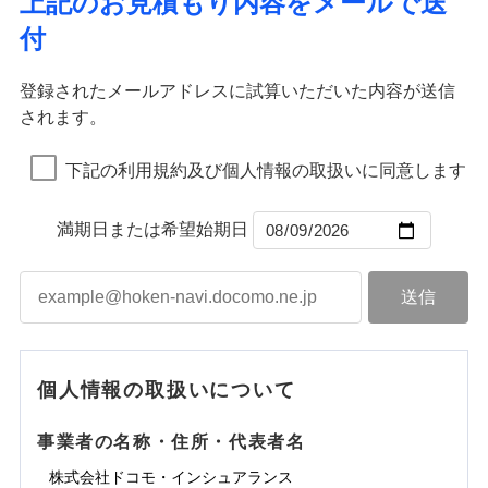
上記のお見積もり内容をメールで送
水道管修理費用
※2
すまいのサポート24
ドコモの火災保険はインターネット完結型の保険の
免責金額（自己負
イジー（番号通知方式）
クレジットカード
り巻く多様なリスクに対応。3つの基本プランから選択
火災
地震火災費用
風災・雹（ひょ
免責金額なし
付
担額）
リフォーム相談サービス
ため、保険料がリーズナブルで、各種割引も充実し
落雷
う）災、雪災
コンビニ払い
ＳＯＭＰＯダイレクト損害保険株式会社で
でき、さらに補償内容を自由にカスタマイズ可能なた
付帯サービス
火災
風災・雹（ひょ
払込方法
免責金額（自己負
破裂・爆発
長期優良住宅の維持保全サポートサー
ています。
落雷
う）災、雪災
募集文書番号
お見積もり
免責金額なし
口座振替
め、住居形態やライフスタイルに合わせて無駄のない
適用される割引
建築年割引
担額）
破裂・爆発
ビス
臨時費用
登録されたメールアドレスに試算いただいた内容が送信
保険料のお支払いでdポイントがたまります！保険
銀行振込
最適設計が実現できます。スマホ・PCで手続きが完結
水災
盗難
損害防止費用
されます。
付帯サービス
料に対して、通常のdポイントとは別に1%相当のd
水まわり・カギのトラブルサポート
水濡れ
し、24時間365日の事故受付で万一の際も安心。保険
ドコモスマート保険ナビ編集部の評価
臨時費用
水災
盗難
見積もりや保険会社とのご契約に先立ち、当社が提供する
ベーシックプラン(水災なし)に該当す
※1
残存物取片づけ費用
※2
付帯される費用保
備考
騒擾（じょう）
一括払
ポイントが上乗せして進呈されるため、「d払い」
水濡れ
料に応じてdポイントもたまる、利便性とおトクさを兼
る補償内容です
ドコモスマート保険ナビの利用規約と個人情報の取扱いに
損害防止費用
外部からの落下・
険金
破損・汚損
※1
失火見舞費用
騒擾（じょう）
下記の利用規約及び個人情報の取扱いに同意します
備考
諸費用特約セットなし
支払方法
年払い
や「dカード」でお支払いの場合は最大2%のdポイ
同意いただく必要があります。詳細について、以下をご確
飛来・衝突
ね備えた火災保険です。
残存物取片づけ費用
外部からの落下・
付帯される費用保
破損・汚損
※2
チューリッヒのネット火災保険は
ダイレクト型でネッ
水道管修理費用
※2
月払い
認ください。
ントがたまります。また「d払い」であれば、ポイ
飛来・衝突
クレジットカード
険金
失火見舞費用
ト完結のお手続き・リーズナブルな保険料
に加え、
火
ドコモスマート保険ナビ編集部の評価
地震火災費用
クレジットカード
ントで保険料を支払うこともできます。
コンビニ払い
満期日または希望始期日
ドコモスマート保険ナビサービス利用規約
水道管修理費用
災に対する補償に加え、すべてのプランに盗難等がつ
コンビニ払い
ネット申込
※3
払込方法
口座振替
払込方法
3つの基本プランからご自身にぴったりの補償をお
当社による個人情報の取扱いについて（プライバシー
地震火災費用
いており、
社会問題などを考慮された幅広い補償が特
建築年割引
口座振替
申込方法
郵送
登記物件の火災保険をお申込みの方におすすめ！登記
適用される割引
銀行振込
ポリシー）
選びいただけます。さらに、自分好みにオプション
長です。
失火見舞金など付帯される費用保険金も多
インターネット割引
銀行振込
対面
情報の自動照合によるリアルタイム契約を実現！書類
ドコモの火災保険で
d払い
修理付帯費用保険金
を追加・削除することで、補償内容を自由にカスタ
※3
く、ダイレクトでありながら充実した補償が魅力で
その他付帯される
お見積もり
の提出と保険会社審査にお時間をいただきません！
請求権保全行使手続費用保険金
マイズしていただけます。ニーズに合わせたパック
※3
水まわりサービス（24時間サポー
す。
補償内容
費用の補償
一括払
始期日
2025/10/01
一括払
ト）
損害拡大防止費用保険金
単位での補償設計のため、どの補償が必要か不安な
※3
補償内容
支払方法
年払い
支払方法
年払い
カギあけサービス（24時間サポー
個人情報の取扱いについて
見積もりや保険会社とのご契約に先立ち、当社が提供する
人にも補償項目が選びやすいです。
説明事項
※1水災料率は最低リスク区分を適用
月払い
付帯サービス
ト）
月払い
適用される割引
建築年割引
ドコモスマート保険ナビの利用規約と個人情報の取扱いに
免責金額（自己負
日新火災が提供する安心と信頼の事故対応で、万が
免責金額なし
※3
担額）
キャッシュレス・リペアサービス
同意いただく必要があります。詳細について、以下をご確
免責金額（自己負
事業者の名称・住所・代表者名
募集文書番号
一の場合も迅速に対応します。お客さまからの事故
免責金額なし
ネット申込
ジェイアイ傷害火災保険株式会社で
ネット申込
担額）
認ください。
水災初期費用補償特約
気象災害アラート
チューリッヒ保険会社で
その他条件
申込方法
のご連絡の受付や事故相談などを、夜間・休日を問
郵送
お見積もり
※4
株式会社ドコモ・インシュアランス
申込方法
郵送
臨時費用
建物の復旧に関する特約
※4