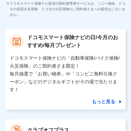
各種お問い合わせに対応するため
ドコモスマート保険ナビ提供の契約者専用サービスは、ソニー損保、ドコ
当社のサービスに関する情報提供や、皆様に有用なお知らせ
モの賃貸火災保険、ドコモの火災保険のご契約者さまへの提供はございま
をお送りするため
せん。
アンケートの送付のため
当社のサービスや媒体の運営改善に必要なデータを解析し、
分析するため
当社の対応品質向上やお問い合わせ内容の正確な把握のため
ドコモスマート保険ナビの日/今月のお
個人情報保護管理者の職名、連絡先
すすめ/毎月プレゼント
株式会社ドコモ・インシュアランス 営業部長
〒103-0013 東京都中央区日本橋人形町2-14-10 アー
ドコモスマート保険ナビの「自動車保険/バイク保険/
バンネット日本橋ビル 3F
火災保険」のご契約者さま限定！
株式会社ドコモ・インシュアランス
毎月抽選で「お買い物券」や「コンビニ無料引換ク
ーポン」などのデジタルギフトがその場で当たりま
個人情報の第三者提供について
す！
当社ではご本人の同意がある場合または法令に基づく場
合を除き、第三者に提供いたしません。
もっと見る
業務の委託
当社は利用目的の達成に必要な範囲内において個人情報
クラブオフプラス