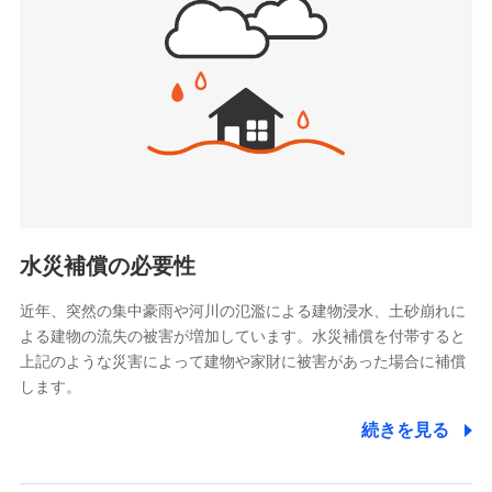
(https://www.jishin.co.jp/)
お見積もり
スマートプラス少額短期保険株式会社
（https://www.smartplus-insurance.com/）
見積もりや保険会社とのご契約に先立ち、当社が提供する
チューリッヒ少額短期保険株式会社
ドコモスマート保険ナビの利用規約と個人情報の取扱いに
(https://www.zurichssi.co.jp/)
同意いただく必要があります。詳細について、以下をご確
Tokio Marine X少額短期保険株式会社
認ください。
(https://www.tokiomarine-x.co.jp/)
ペットメディカルサポート株式会社
ドコモスマート保険ナビサービス利用規約
(https://pshoken.co.jp/)
当社による個人情報の取扱いについて（プライバシー
リトルファミリー少額短期保険株式会社
ポリシー）
(https://www.littlefamily-ssi.com/)
水災補償の必要性
2.共同募集を行う代理店から受領する個人情報
近年、突然の集中豪雨や河川の氾濫による建物浸水、土砂崩れに
よる建物の流失の被害が増加しています。水災補償を付帯すると
郵便、電話、およびＥメール等により、当社と取引のあるも
しくは委託を受けている保険会社・提携会社の保険その他に
上記のような災害によって建物や家財に被害があった場合に補償
関する情報を提供し、金融商品等の契約を勧奨するため、ま
します。
た維持管理等の委託業務遂行のため、またそれらに付帯、関
連する当社および提携会社のサービスを案内、提供するため
続きを見る
（なお、当社は複数の保険会社と取引があり、取得した個人
情報を取引のある他の保険会社の商品・サービスをご提案す
るために利用させていただくことがあります。）