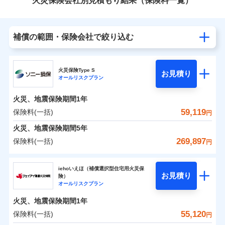
火災保険会社別見積もり結果（保険料一覧）
補償の範囲・保険会社で絞り込む
火災保険Type S
お見積り
オールリスクプラン
火災、地震保険期間
1年
59,119
保険料(一括)
円
火災、地震保険期間
5年
269,897
保険料(一括)
円
ソニー損害保険株式会社
iehoいえほ（補償選択型住宅用火災保
お見積り
険）
ソニー損害保険株式会社のおすすめポイント
オールリスクプラン
火災、地震保険期間
1年
保険料（一括）内訳
01
POINT
55,120
保険料(一括)
円