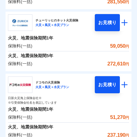
詳細を見る
火災 1年
騒擾（じょう）
地震 1年
失火見舞費用
水道管修理費用
281,550
保険料(一括)
備考
諸費用特約セットなし
詳細を見る
支払方法
年払い
円
ない！
外部からの落下・
破損・汚損
チューリッヒのネット火災保険は
ダイレクト型でネッ
水道管修理費用
地震火災費用
※2
月払い
飛来・衝突
クレジットカード
三井住友海上火災保険株式会社
すまいのリスクを６つに整理し、補償内容をシンプ
地震保険もセットOK！
イチオシ
ト完結のお手続き・リーズナブルな保険料
02
に加え、
火
POINT
0
14,430
地震火災費用
27,750
クレジットカード
建物
円
円
円
補償の範囲
？
見積もりや保険会社とのご契約に先立ち、当社が提供する
03
POINT
コンビニ払い
見積もりや保険会社とのご契約に先立ち、当社が提供する
ルにして、わかりやすいのが特徴です。
災に対する補償に加え、すべてのプランに盗難等がつ
チューリッヒのネット火災保険
「iehoいえほ」（補償選択型住宅用火災保険）
保険証券の不発行に関する特約（500
お見積り
コンビニ払い
ネット申込
※3
ドコモスマート保険ナビの利用規約と個人情報の取扱いに
適用される割引
払込方法
火災＋風災＋水災プラン
口座振替
ドコモスマート保険ナビの利用規約と個人情報の取扱いに
払込方法
三井住友海上火災保険株式会社のおすすめポイン
お客さまのニーズ・ご予算に合わせて補償を自由に
円）
いており、
すまいやライフスタイルに応じた契約プランを選べ
社会問題などを考慮された幅広い補償が特
建築年割引
同意いただく必要があります。詳細について、以下をご確
口座振替
申込方法
郵送
適用される割引
同意いただく必要があります。詳細について、以下をご確
銀行振込
0
9,910
9,250
ト
家財
円
お選びいただけます。
円
円
長です。
ます。
失火見舞金など付帯される費用保険金も多
インターネット割引
認ください。
銀行振込
火災、地震保険期間
1年
対面
火災
風災・雹（ひょ
認ください。
d払い
その他条件
住まいのアシスタンスサービス
補償の範囲
※2
？
03
POINT
く、ダイレクトでありながら充実した補償が魅力で
もしものとき、“時価”ではなく“新価”で保険金をお
落雷
う）災、雪災
建物が全焼・全壊時（延床面積に対する損害の割合
保険料（一括）内訳
ドコモスマート保険ナビサービス利用規約
59,050
保険料(一括)
01
POINT
円
ドコモスマート保険ナビサービス利用規約
破裂・爆発
水まわりサービス（24時間サポー
す。
支払いします。
一括払
始期日
2025/10/01
が80％以上）には、建物保険金額を全額お支払いし
当社による個人情報の取扱いについて（プライバシー
一括払
WEB見積もり+メールアドレス登録後
ト）
火災、地震保険期間
当社による個人情報の取扱いについて（プライバシー
5年
上半期
新規契約数ランキング
支払方法
年払い
てくれます。
家具や電化製品等の家財の保険金額も自由に選べま
ポリシー）
から4営業日+1日以降、お客さまが決
支払方法
年払い
水災
盗難
ポリシー）
火災 1年
地震 1年
カギあけサービス（24時間サポー
備考
272,610
保険料(一括)
火災
風災・雹（ひょ
円
※1雑危険（盗難を除く）および破汚
月払い
済した時点で保険のお申し込みと完了
付帯サービス
す。
水濡れ
※
説明事項
家族Eye（親族連絡先制度）
がご利用できます。
落雷
ト）
月払い
う）災、雪災
損において、自己負担額5万円
騒擾（じょう）
当社火災保険新規契約者数より算出[
となります。
年
月]（ドコモスマート保険
破裂・爆発
チューリッヒ保険会社
ネットに加え、お電話でもお申込み可能です！
イチオシ
※「ご契約者（保険にご加入されたお客さま）」が、その保険
02
キャッシュレス・リペアサービス
POINT
外部からの落下・
破損・汚損
0
13,160
27,750
ナビ調べ）
建物
円
円
円
ネット申込
契約に関する緊急連絡先としてご親族を登録する制度。
飛来・衝突
ネット申込
ドコモの火災保険
気象災害アラート
募集文書番号
お見積り
チューリッヒ保険会社で
クレジットカード
※3
申込方法
水災
郵送
盗難
※4
火災＋風災＋水災プラン
チューリッヒ保険会社のおすすめポイント
修理費だけでなく、修理と密接に関わる費用も損害保
申込方法
郵送
お見積もり
水濡れ
コンビニ払い
対面
補償の範囲
※1
？
0
03
9,160
9,250
払込方法
POINT
家財
騒擾（じょう）
円
険金としてまとめてお支払いします！
※保険料は下の場合の築年月で計算し
対面
円
円
日新火災海上保険会社※
口座振替
保険料（一括）内訳
01
外部からの落下・
破損・汚損
POINT
ています。
※引受保険会社名を表記しています
全国の損害サービス拠点が一日でも早く保険金をお届
チューリッヒ保険会社の
飛来・衝突
始期日
2024/10/01
銀行振込
新築：2026年1月
火災、地震保険期間
1年
始期日
2026/04/01
備考
詳細を見る
けできるよう万全の損害サービス体制で手厚く支援し
築5年：2021年1月
三井住友海上火災保険株式会社で
51,270
保険料(一括)
火災
風災・雹（ひょ
火災 1年
地震 1年
円
ランキングをもっと見る
ます！
築10年：2016年1月
※1破損・汚損の取扱いはなし
一括払
お見積もり
落雷
う）災、雪災
※1損害割合が30%未満の場合は定率
築15年：2011年1月
「メディカルアシスト」「介護アシスト」など豊富な
ドコモスマート保険ナビ編集部の評価
※2水道管修理費用の取扱いはなし
火災、地震保険期間
破裂・爆発
5年
補償内容
支払方法
年払い
見積もりや保険会社とのご契約に先立ち、当社が提供する
払、水災料率は最低リスク区分を適用
0
説明事項
※3コンビニ払の払込票をスマートフ
14,050
27,750
建物
円
付帯サービスでお客様の日々の生活もしっかりサポー
円
円
三井住友海上火災保険株式会社の
237,190
保険料(一括)
ドコモスマート保険ナビの利用規約と個人情報の取扱いに
※2破損・汚損、水ぬれは自己負担額
月払い
円