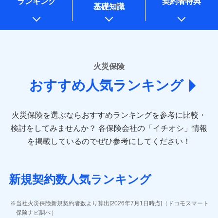
ランキング
契約者特典
※1水災料率は最低リスク区分を適用
一括払
万一ご自宅が被害にあわれた場合は、修繕業者のご紹
始期日
2026/01/01
同意いただく必要があります。詳細について、以下をご確
銀行振込
基礎知識
上記に係る案内・手続き・管理等付帯業務を行うため
※2損害保険金として支払い
支払方法
ドコモスマート保険ナビ編集部の評価
年払い
介などをご利用いただけます。
認ください。
説明事項
* 当社が委託を受けている保険会社の情報は、保険会社
※3損害保険金が支払われる場合に限
※1損害割合が30%未満の場合は定率
月払い
コンビニ払いの払込票をスマートフォンアプリでお支
一括払
ドコモスマート保険ナビサービス利用規約
り、費用保険金として支払い
のホームページに掲載しておりますので、ご確認くださ
払、水災料率は最も水災リスクが低い
補償内容
払いが可能です。
支払方法
年払い
ドコモの火災保険は、基本補償となる火災、破裂・爆
い。
当社による個人情報の取扱いについて（プライバシー
水災等地を適用
ネット申込
説明事項
月払い
募集文書番号
ポリシー）
発に加え、風災、落雷や盗難・水ぬれなど住まいを取
※2水道管修理費用の取扱いはなし
申込方法
郵送
■損害保険
※3一括払・年払のみ、コンビニ・ペ
り巻く多様なリスクに対応。3つの基本プランから選択
火災保険
免責金額（自己負
対面
ネット申込
イジー（番号通知方式）
あいおいニッセイ同和損害保険株式会社
免責金額なし
でき、さらに補償内容を自由にカスタマイズ可能なた
担額）
おすすめ人気ランキング
申込方法
(https://www.aioinissaydowa.co.jp/)
郵送
め、住居形態やライフスタイルに合わせて無駄のない
始期日
2024/10/01
ＳＯＭＰＯダイレクト損害保険株式会社で
募集文書番号
アクサ損害保険株式会社 (https://www.axa-
対面
最適設計が実現できます。スマホ・PCで手続きが完結
臨時費用
お見積もり
direct.co.jp/)
し、24時間365日の事故受付で万一の際も安心。保険
損害防止費用
※1水災料率は最低リスク区分を適用
火災保険を選ぶならおすすめランキングを参考に比較・
アニコム損害保険株式会社 (https://www.anicom-
始期日
2026/08/01
ドコモスマート保険ナビ編集部の評価
料に応じてdポイントもたまる、利便性とおトクさを兼
残存物取片づけ費用
※2盗難および水ぬれについては対象
付帯される費用保
sompo.co.jp/)
検討をしてみませんか？
各保険会社の「イチオシ」情報
見積もりや保険会社とのご契約に先立ち、当社が提供する
です。
険金
ね備えた火災保険です。
失火見舞費用
※2
東京海上ダイレクト損害保険株式会社
※1盗難、水濡れ、騒擾（じょう）、
を掲載しているのでぜひ参考にしてください！
※3水ぬれは自己負担額5万円
ドコモスマート保険ナビの利用規約と個人情報の取扱いに
修理費だけでなく、修理と密接に関わる費用も損害
水道管修理費用
外部からの落下・飛来・衝突は自動付
※3
(https://www.e-design.net/)
※4事故時諸費用（火災・風水災等限
同意いただく必要があります。詳細について、以下をご確
保険金としてまとめてお支払いしてくれます。
帯です。
地震火災費用
AIG損害保険株式会社
※4
説明事項
ドコモスマート保険ナビ編集部の評価
定）特約セットありも選択可能
認ください。
※2水まわりトラブル、カギ開け対
(https://www.aig.co.jp/sonpo)
全国の損害サービス拠点が一日でも早く保険金をお
※5修理費として保険金をお支払いし
応、ガラス破損の場合に60分までの
ドコモスマート保険ナビサービス利用規約
新規契約数人気ランキング
ます。
その他付帯される
ＳＢＩ損害保険株式会社
届けできるよう万全の損害サービス体制で手厚く支
修理付帯費用
簡易作業無料でご提供いたします。弊
登記物件の火災保険をお申込みの方におすすめ！登記
※6セットありも選択可能
費用の補償
当社による個人情報の取扱いについて（プライバシー
ドコモの火災保険で
(https://www.sbisonpo.co.jp/)
援が受けられます。
社提携業者にて24時間365日受付。受
※7保険金額×5％、300万円限度
情報の自動照合によるリアルタイム契約を実現！書類
説明事項
ポリシー）
お見積もり
ジェイアイ傷害火災保険株式会社
付後、専門業者が対応に向かいます。
当社火災保険新規契約者数より算出[2026年7月1日時点]（ドコモスマート
「メディカルアシスト」「介護アシスト」など豊富
※8一括払、長期一括払のみ
の提出と保険会社審査にお時間をいただきません！
インターネット割引
(https://www.jihoken.co.jp/)
ガラス破損の対応時間は9時～20時と
保険ナビ調べ）
な付帯サービスでお客様の日々の生活も充実したサ