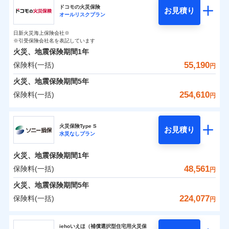
円
円
円
ドコモの火災保険
お見積り
水災
盗難
オールリスクプラン
チューリッヒ保険会社のおすすめポイント
修理費だけでなく、修理と密接に関わる費用も損害保
水濡れ
補償の範囲
※1
？
0
03
9,870
9,250
POINT
家財
騒擾（じょう）
円
険金としてまとめてお支払いします！
円
円
日新火災海上保険会社※
保険料（一括）内訳
01
外部からの落下・
破損・汚損
POINT
※引受保険会社名を表記しています
全国の損害サービス拠点が一日でも早く保険金をお届
飛来・衝突
火災、地震保険期間
1年
けできるよう万全の損害サービス体制で手厚く支援し
55,190
保険料(一括)
火災
風災・雹（ひょ
火災 1年
地震 1年
円
ランキングをもっと見る
ます！
落雷
う）災、雪災
「メディカルアシスト」「介護アシスト」など豊富な
火災、地震保険期間
破裂・爆発
5年
0
15,850
27,750
建物
円
付帯サービスでお客様の日々の生活もしっかりサポー
円
円
254,610
保険料(一括)
円
イチオシ
02
POINT
水災
盗難
トします！
水濡れ
ドコモの火災保険
※1
騒擾（じょう）
0
9,950
9,250
すまいのリスクを6つに整理し、補償内容をシンプルに
家財
円
円
円
上半期
新規契約数ランキング
火災保険Type S
外部からの落下・
破損・汚損
お見積り
わかりやすくしています！
水災なしプラン
飛来・衝突
※
ドコモの火災保険
のおすすめポイント
補償の範囲
？
03
POINT
補償内容
※2
すまいやライフスタイルに応じた契約プランをご用意
当社火災保険新規契約者数より算出[
年
月]（ドコモスマート保険
火災、地震保険期間
1年
保険料（一括）内訳
01
POINT
しています。
ナビ調べ）
48,561
保険料(一括)
円
お客さまのニーズに合わせてオプションの特約のご選
免責金額（自己負
火災
風災・雹（ひょ
免責金額なし
※2
落雷
う）災、雪災
択が可能です。
担額）
火災 1年
地震 1年
火災、地震保険期間
5年
イチオシ
破裂・爆発
02
POINT
建物が全焼・全壊時（延床面積に対する損害の割合が
224,077
保険料(一括)
円
臨時費用
80％以上）には、建物保険金額を全額お支払いいたし
0
9,890
27,750
建物
円
円
円
水災
補償内容
盗難
火災、自然災害、盗難などトータルでカバーし、大
ソニー損害保険株式会社
損害防止費用
ます！
水濡れ
切な住まいをお守りします！
iehoいえほ（補償選択型住宅用火災保
※1
ランキングをもっと見る