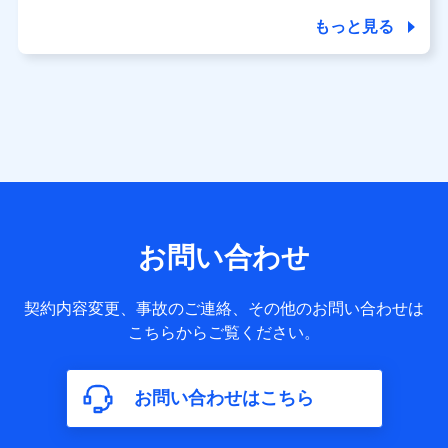
商品の名称・購入場所・決済に関する情報、アンケートの回
答に関する情報などが含まれます。
もっと見る
保険関連サービス情報
当社又は株式会社NTTドコモが提供する保険関連サービスに
関して取得し、又は保有する情報。例として、見積請求受付
時、資料請求受付時又はユーザー登録受付時に提供いただい
た情報（氏名、住所、生年月日、性別、保険契約者と被保険
者の関係、保険加入の目的、保険商品の内容、保険料、保険
料のお支払方法、車のメーカーや走行距離などの情報、建物
の構造や築年数などの情報、ペットの種類や年齢など）及び
お客様との応対記録 （お客様に提示した比較見積の試算結
果情報、メールマガジンを提供した際のメール内容や送信履
歴の情報及び保険の更改案内等を提供した際のメール内容や
送信履歴などの情報）が含まれます。
お問い合わせ
保険契約情報
当社又は株式会社NTTドコモが取得し、又は保有する保険契
約に関する情報。例として、保険契約者及び被保険者の氏
契約内容変更、事故のご連絡、その他のお問い合わせは
名、住所、生年月日、性別、保険契約者と被保険者の関係、
こちらからご覧ください。
保険加入の目的、保険商品の内容、保険料、保険料のお支払
方法、車のメーカーや走行距離などの情報、建物の構造や築
年数などの情報、ペットの種類や年齢などの情報などが含ま
お問い合わせはこちら
れます。
【共同して利用する者の範囲】