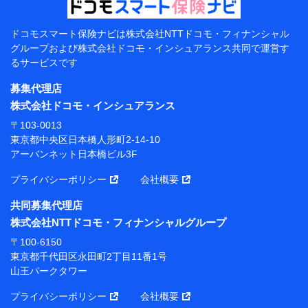
当該個人データを取り扱う各共同利用者（詳細は次のと
おり）
ドコモスマート保険ナビは
株式会社NTTドコモ・フィナンシャル
東京都千代田区永田町2丁目11番1号 山王パークタワー
グループおよび
株式会社ドコモ・インシュアランス共同で
運営す
株式会社NTTドコモ 代表取締役社長 前田 義晃
るサービスです
東京都中央区日本橋人形町2-14-10 アーバンネット日
募集代理店
本橋ビル 3F
株式会社ドコモ・インシュアランス
株式会社ドコモ・インシュアランス 代表取締役社
〒103-0013
長 吉村 忠義
東京都中央区日本橋人形町2-14-10
アーバンネット日本橋ビル3F
※ 当社および株式会社NTTドコモは、お客さまの情報
を利用させていただくにあたっては、「NTTドコモ パー
プライバシーポリシー
会社概要
ソナルデータ憲章」に定める行動原則を順守します 。
※ パーソナルデータダッシュボードの「第三者提供の
共同募集代理店
管理」の設定状態にかかわらず、共同利用する場合があ
株式会社NTTドコモ・フィナンシャルグループ
ります。
〒100-6150
※ dポイントクラブ会員ではないお客さま（2019年12
東京都千代田区永田町2丁目11番1号
月11日以降、一度もdポイントクラブ会員であったこと
山王パークタワー
がないお客さまに限る）に関する、2019年12月10日以
前に取得した個人データは、こちら の利用目的の範囲内
プライバシーポリシー
会社概要
に限って共同利用します。