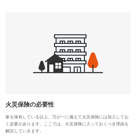
上記に係る連絡・手続き・管理等付帯業務を行うため
3.セミナー募集サイトから取得した個人情報
各種セミナーの案内、開催のため
上記に係る連絡・手続き・管理等付帯業務を行うため
4.家族・友達紹介にて取得した個人情報
被紹介者への連絡、及び当社と取引のあるもしくは委託を受
けている保険会社・提携会社の保険その他に関する情報を提
供し、金融商品等の契約を勧奨するため
アンケートやキャンペーン等の実施のため
上記に係る連絡・手続き・管理等付帯業務を行うため
5.通話録音にて取得する情報
電話対応の品質向上およびお問合せ内容の正確な把握のため
火災保険の必要性
家を保有している以上、万が一に備えて火災保険には加入してお
6.採用応募者の個人情報
く必要があります。ここでは、火災保険に入っておくべき理由を
採用選考および入社手続を実施するため
解説していきます。