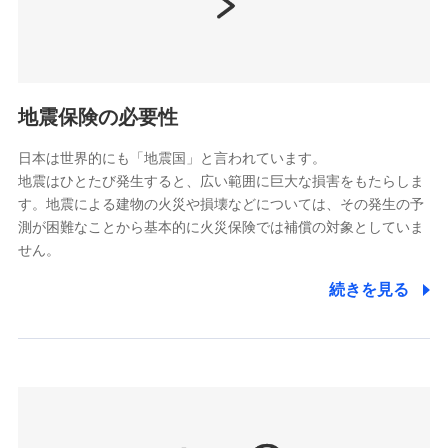
（https://www.nissay.co.jp）
はなさく生命保険株式会社
（https://www.life8739.co.jp/）
ドコモスマート保険ナビ編集部の評価
マニュライフ生命保険株式会社
（https://www.manulife.co.jp/）
地震保険の必要性
三井住友海上あいおい生命保険株式会社
ドコモの火災保険は、基本補償となる火災、破裂・爆
（https://www.msa-life.co.jp/）
発に加え、風災、落雷や盗難・水ぬれなど住まいを取
日本は世界的にも「地震国」と言われています。
メットライフ生命株式会社
地震はひとたび発生すると、広い範囲に巨大な損害をもたらしま
り巻く多様なリスクに対応。3つの基本プランから選択
(https://www.metlife.co.jp/)
す。地震による建物の火災や損壊などについては、その発生の予
でき、さらに補償内容を自由にカスタマイズ可能なた
メディケア生命保険株式会社
測が困難なことから基本的に火災保険では補償の対象としていま
め、住居形態やライフスタイルに合わせて無駄のない
（https://www.medicarelife.com/）
せん。
最適設計が実現できます。スマホ・PCで手続きが完結
し、24時間365日の事故受付で万一の際も安心。保険
■少額短期保険
続きを見る
株式会社アシロ少額短期保険
料に応じてdポイントもたまる、利便性とおトクさを兼
(https://kailash.co.jp/)
ね備えた火災保険です。
SBIいきいき少額短期保険会社 (https://www.i-
sedai.com/)
SBIペット少額短期保険株式会社
(https://www.sbipet-ssi.co.jp/)
SBIリスタ少額短期保険会社
ドコモの火災保険で