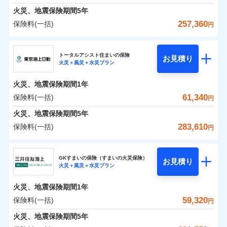
免責金額（自己負
料に対して、通常のdポイントとは別に1%相当のd
免責金額なし
募集文書番号
※1
水災
盗難
険金
失火見舞費用
担額）
火災、地震保険期間
5年
※3
※1破損・汚損の免責額5万円
ドコモスマート保険ナビ編集部の評価
ポイントが上乗せして進呈されるため、「d払い」
水濡れ
見積もりや保険会社とのご契約に先立ち、当社が提供する
※1水災料率は最低リスク区分を適用
火災 1年
水道管修理費用
地震 1年
※2水まわりトラブル、カギ開け対
騒擾（じょう）
※4
257,360
保険料(一括)
円
や「dカード」でお支払いの場合は最大2%のdポイ
ドコモスマート保険ナビの利用規約と個人情報の取扱いに
※2水ぬれ、破損、汚損等は自己負担
外部からの落下・
イチオシ
破損・汚損
02
応、ガラス破損の場合に60分までの
臨時費用
POINT
地震火災費用
※5
同意いただく必要があります。詳細について、以下をご確
補償内容
ントがたまります。また「d払い」であれば、ポイ
飛来・衝突
額5万円
修理費だけでなく、修理と密接に関わる費用も損害
ＳＯＭＰＯダイレクト損害保険株式会社
簡易作業無料でご提供いたします。弊
損害防止費用
0
8,630
27,750
建物
円
円
円
認ください。
※3事故時諸費用（火災・風水災等限
ントで保険料を支払うこともできます。
社提携業者にて24時間365日受付。受
ランキングをもっと見る
保険金としてまとめてお支払いしてくれます。
ソニー損保の新ネット火災保険は、補償の組合せが自
その他付帯される
トータルアシスト住まいの保険
残存物取片づけ費用
付帯される費用の
お見積り
定）特約セットありも選択可能
修理付帯費用
付後、専門業者が対応に向かいます。
説明事項
ドコモスマート保険ナビサービス利用規約
火災＋風災＋水災プラン
3つの基本プランからご自身にぴったりの補償をお
説明事項
費用の補償
ＳＯＭＰＯダイレクト損害保険株式会社のおすす
由だから、必要な補償に絞って選べます。
補償
全国の損害サービス拠点が一日でも早く保険金をお
※4修理費として保険金をお支払いし
失火見舞費用
免責金額（自己負
ガラス破損の対応時間は9時～20時と
ドコモスマート保険ナビ編集部の評価
免責金額なし
当社による個人情報の取扱いについて（プライバシー
0
5,610
9,250
めポイント
選びいただけます。さらに、自分好みにオプション
家財
ます。
円
円
円
しかも「地震上乗せ特約（全半損時のみ）」で、地震
届けできるよう万全の損害サービス体制で手厚く支
担額）
なります。
水道管修理費用
火災、地震保険期間
1年
ポリシー）
※5セットありも選択可能
インターネット割引
を追加・削除することで、補償内容を自由にカスタ
※3クレジットカード会社の分割払い
の被害にも火災保険の保険金額に対して最大100％で備
援が受けられます。
地震火災費用
保険料（一括）内訳
61,340
保険料(一括)
※6保険金額×5％、300万円限度
01
POINT
円
が可能なことがあります。詳しくは各
適用される割引
指定工務店割引
登記物件の火災保険をお申込みの方におすすめ！登記
マイズしていただけます。ニーズに合わせたパック
臨時費用
えられます（一部損は対象外）。
「メディカルアシスト」「介護アシスト」など豊富
※7一括払、長期一括払のみ
クレジットカード会社にご確認くださ
建築年割引（地震保険）
火災、地震保険期間
5年
情報の自動照合によるリアルタイム契約を実現！書類
単位での補償設計のため、どの補償が必要か不安な
損害防止費用
適用される割引
建築年割引
補償内容
な付帯サービスでお客様の日々の生活も充実したサ
い。
火災 1年
地震 1年
の提出と保険会社審査にお時間をいただきません！
人にも補償項目が選びやすいです。
283,610
保険料(一括)
補償内容
残存物取片づけ費用
付帯される費用保
円
ポートが受けられます。
その他条件
指定工務店特約
※6
補償の範囲
？
付帯サービス
険金
03
住まいの緊急かけつけサービス
POINT
失火見舞費用
日新火災が提供する安心と信頼の事故対応で、万が
募集文書番号
募集文書番号
東京海上日動火災保険株式会社
イチオシ
02
免責金額（自己負
POINT
0
10,500
27,750
建物
円
円
円
水道管修理費用
一の場合も迅速に対応します。お客さまからの事故
免責金額なし
※2
※1
すまいのサポート24
担額）
GKすまいの保険（すまいの火災保険）
免責金額（自己負
クレジットカード
お見積り
地震火災費用
免責金額なし
のご連絡の受付や事故相談などを、夜間・休日を問
※1
火災＋風災＋水災プラン
東京海上日動火災保険株式会社のおすすめポイン
担額）
お客様ご自身により、ウェブサイトでお手続きを完
リフォーム相談サービス
コンビニ払い
火災
風災・雹（ひょ
付帯サービス
わず、24時間・365日対応しています。
払込方法
0
6,300
臨時費用
9,250
ト
家財
円
了された場合、10％のインターネット割引が適用！
落雷
長期優良住宅の維持保全サポートサー
円
う）災、雪災
円
ジェイアイ傷害火災保険株式会社で
口座振替
適用される割引
建築年割引
火災、地震保険期間
1年
東京海上日動火災保険株式会社で
破裂・爆発
ビス
臨時費用
損害防止費用
（地震保険を除きます。）
お見積もり
正式名称は、すまいの保険です。本保険は、日新火災を引受保険会社
銀行振込
お見積もり
保険料（一括）内訳
59,320
保険料(一括)
01
POINT
円
損害防止費用
とし、取扱代理店であるドコモと共同募集代理店である株式会社ドコ
残存物取片づけ費用
付帯される費用保
減らしたコストをお客さまに還元
付帯サービス
水まわり・カギのトラブルサポート
ドコモスマート保険ナビ編集部の評価
水災
盗難
ベーシックプラン(水災あり)に該当す
モ・インシュアランス（以下、ドコモ・インシュアランス）が提供す
険金
ジェイアイ傷害火災保険株式会社の
残存物取片づけ費用
火災、地震保険期間
5年
失火見舞費用
付帯される費用保
備考
一括払
水濡れ
東京海上日動火災保険株式会社の
ドコモスマート保険ナビ編集部の評価
自分に必要な補償を選べる、だから保険料にムダが
る補償内容です
るものです。
※1
険金