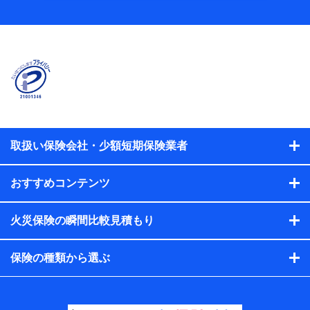
当社
株式会社NTTドコモ
【利用する者の利用目的】
当社又は株式会社NTTドコモが提供する保険関連サービスに
おけるユーザ登録受付および管理のため
当社又は株式会社NTTドコモと取引のあるもしくは委託を受
けている保険会社・提携会社の保険その他に関する情報を提
供するため、また維持管理等の委託業務遂行のため、またそ
れらに付帯、関連する当社、株式会社NTTドコモおよび提携
会社のサービスを案内、提供するため
取扱い保険会社・少額短期保険業者
（各サービスで取得したサービス利用履歴、ウェブサイトの
閲覧履歴、購買履歴、ご契約内容等のパーソナルデータを分
おすすめコンテンツ
析して、お客さまの趣味・嗜好・傾向に応じたサービス・商
品等に関するご提案や広告の配信等を行うことがありま
す。）
火災保険の瞬間比較見積もり
各種セミナーの開催のため
コンサルティングサービスの実施のため
アンケートやキャンペーン等の実施のため
保険の種類から選ぶ
上記に係る案内・手続き・管理等付帯業務を行うため
【当該個人データの管理について責任を有する者の名
称・住所・代表者名】