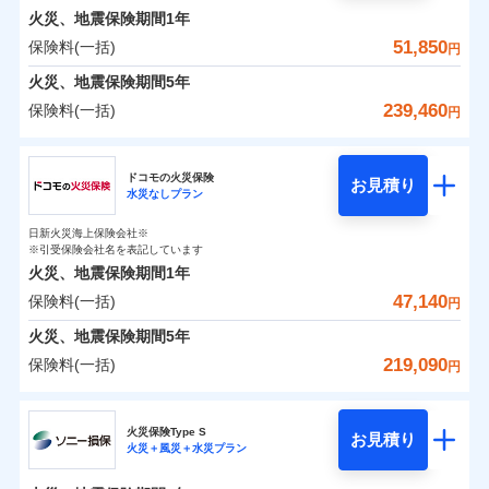
0
3,130
9,250
めポイント
選びいただけます。さらに、自分好みにオプション
家財
円
円
円
しかも「地震上乗せ特約（全半損時のみ）」で、地震
インターネット割引
銀行振込
火災、地震保険期間
1年
対面
修理付帯費用保険金
を追加・削除することで、補償内容を自由にカスタ
※4
の被害にも火災保険の保険金額に対して最大100％で備
その他付帯される
保険料（一括）内訳
51,850
保険料(一括)
01
POINT
円
請求権保全行使手続費用保険金
マイズしていただけます。ニーズに合わせたパック
※4
えられます（一部損は対象外）。
水まわりサービス（24時間サポー
補償内容
費用の補償
一括払
始期日
2025/10/01
ト）
火災、地震保険期間
5年
損害拡大防止費用保険金
単位での補償設計のため、どの補償が必要か不安な
※4
補償内容
支払方法
年払い
火災 1年
地震 1年
カギあけサービス（24時間サポー
人にも補償項目が選びやすいです。
239,460
保険料(一括)
円
※1水災料率は最低リスク区分を適用
月払い
付帯サービス
ト）
適用される割引
建築年割引
補償の範囲
免責金額（自己負
？
03
説明事項
※2雑危険（盗難を除く）および破汚
POINT
日新火災が提供する安心と信頼の事故対応で、万が
免責金額なし
※2
チューリッヒ保険会社
イチオシ
担額）
02
キャッシュレス・リペアサービス
免責金額（自己負
POINT
損において、自己負担額5万円
0
3,900
27,750
建物
円
円
円
一の場合も迅速に対応します。お客さまからの事故
免責金額なし
ネット申込
※1
担額）
家財破損支払限度額50万円
ドコモの火災保険
気象災害アラート
お見積り
申込方法
のご連絡の受付や事故相談などを、夜間・休日を問
郵送
※5
水災なしプラン
チューリッヒ保険会社のおすすめポイント
お客様ご自身により、ウェブサイトでお手続きを完
臨時費用
その他条件
水災初期費用補償特約
※3
募集文書番号
火災
風災・雹（ひょ
わず、24時間・365日対応しています。
対面
0
2,650
臨時費用
9,250
家財
円
了された場合、10％のインターネット割引が適用！
落雷
※保険料は下の場合の築年月で計算し
損害防止費用
円
う）災、雪災
円
建物の復旧に関する特約
日新火災海上保険会社※
保険料（一括）内訳
01
破裂・爆発
POINT
ています。
損害防止費用
※引受保険会社名を表記しています
（地震保険を除きます。）
残存物取片づけ費用
付帯される費用保
正式名称は、すまいの保険です。本保険は、日新火災を引受保険会社
※4
始期日
2024/10/01
新築：2026年1月
火災、地震保険期間
1年
険金
とし、取扱代理店であるドコモと共同募集代理店である株式会社ドコ
残存物取片づけ費用
メディカルアシスト
備考
付帯される費用保
失火見舞費用
※5
減らしたコストをお客さまに還元
築5年：2021年1月
付帯サービス
水災
盗難
モ・インシュアランス（以下、ドコモ・インシュアランス）が提供す
険金
47,140
保険料(一括)
火災 1年
地震 1年
失火見舞費用
介護アシスト
円
水道管修理費用
水濡れ
築10年：2016年1月
※1水災料率は最低リスク区分を適用
自分に必要な補償を選べる、だから保険料にムダが
るものです。
騒擾（じょう）
水道管修理費用
築15年：2011年1月
地震火災費用
※2破損・汚損の取扱いはなし
火災、地震保険期間
5年
ない！
外部からの落下・
破損・汚損
クレジットカード
ドコモスマート保険ナビ編集部の評価
0
※3水道管修理費用の取扱いはなし
9,100
地震火災費用
27,750
建物
円
円
円
飛来・衝突
219,090
保険料(一括)
説明事項
円
地震保険もセットOK！
イチオシ
02
※4コンビニ払の払込票をスマートフ
POINT
コンビニ払い
クレジットカード
防犯対策費用特約
その他付帯される
補償の範囲
？
03
POINT
払込方法
ォンアプリで支払うことができます。
「iehoいえほ」（補償選択型住宅用火災保険）
ドコモの火災保険
費用の補償
保険証券の不発行に関する特約（500
口座振替
コンビニ払い
特別費用保険金特約
※4
ソニー損保の新ネット火災保険は、補償の組合せが
適用される割引
※5一部契約のみ
払込方法
0
5,750
9,250
家財
お客さまのニーズ・ご予算に合わせて補償を自由に
円
円）
円
円
銀行振込
口座振替
火災保険Type S
自由だから、必要な補償に絞って選べます。
お見積り
お選びいただけます。
火災＋風災＋水災プラン
※
ドコモの火災保険
地震保険建築年割引
のおすすめポイント
銀行振込
火災
風災・雹（ひょ
募集文書番号
適用される割引
しかも、「地震上乗せ特約（全半損時のみ）」で、
その他条件
住まいのアシスタンスサービス
補償の範囲
※2
？
03
POINT
一括払
もしものとき、“時価”ではなく“新価”で保険金をお
家財セット割引
落雷
う）災、雪災