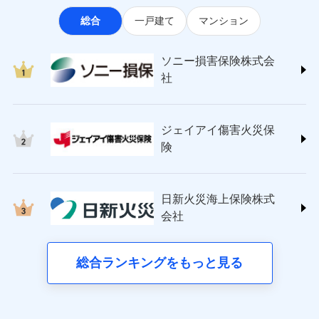
なります。
適用される割引
指定工務店割引
ソニー損害保険株式会社
見積もりや保険会社とのご契約に先立ち、当社が提供する
ポートが受けられます。
※3クレジットカード会社の分割払い
総合
一戸建て
マンション
(https://www.sonysonpo.co.jp/)
建築年割引（地震保険）
ドコモスマート保険ナビの利用規約と個人情報の取扱いに
募集文書番号
が可能なことがあります。詳しくは各
損害保険ジャパン株式会社 (https://www.sompo-
同意いただく必要があります。詳細について、以下をご確
クレジットカード会社にご確認くださ
その他条件
japan.co.jp/)
指定工務店特約
※5
い。
認ください。
ソニー損害保険株式会
ジェイアイ傷害火災保険株式会社で
ＳＯＭＰＯダイレクト損害保険株式会社
社
ドコモスマート保険ナビサービス利用規約
お見積もり
(https://www.sompo-direct.co.jp/)
すまいのサポート24
募集文書番号
東京海上日動火災保険株式会社で
当社による個人情報の取扱いについて（プライバシー
チューリッヒ保険会社 (https://www.zurich.co.jp/)
リフォーム相談サービス
付帯サービス
お見積もり
ポリシー）
ジェイアイ傷害火災保険株式会社の
東京海上日動火災保険株式会社
長期優良住宅の維持保全サポートサー
詳細を見る
ジェイアイ傷害火災保
(https://www.tokiomarine-nichido.co.jp/)
ビス
東京海上日動火災保険株式会社の
ドコモスマート保険ナビ編集部の評価
日新火災海上保険株式会社
険
詳細を見る
(https://www.nisshinfire.co.jp/)
備考
スリムプランに該当する補償内容です
見積もりや保険会社とのご契約に先立ち、当社が提供する
ペット＆ファミリー損害保険株式会社
すまいのリスクを６つに整理し、補償内容をシンプ
ドコモスマート保険ナビの利用規約と個人情報の取扱いに
ドコモスマート保険ナビ編集部の評価
(https://www.petfamilyins.co.jp/)
クレジットカード
ルにして、わかりやすいのが特徴です。
見積もりや保険会社とのご契約に先立ち、当社が提供する
同意いただく必要があります。詳細について、以下をご確
日新火災海上保険株式
三井住友海上火災保険株式会社 (https://www.ms-
コンビニ払い
ドコモスマート保険ナビの利用規約と個人情報の取扱いに
認ください。
会社
すまいやライフスタイルに応じた契約プランを選べ
チューリッヒのネット火災保険は
ダイレクト型でネッ
ins.com/)
同意いただく必要があります。詳細について、以下をご確
払込方法
口座振替
ます。
ドコモスマート保険ナビサービス利用規約
三井ダイレクト損害保険株式会社
ト完結のお手続き・リーズナブルな保険料
に加え、
火
認ください。
銀行振込
当社による個人情報の取扱いについて（プライバシー
建物が全焼・全壊時（延床面積に対する損害の割合
(https://www.mitsui-direct.co.jp/)
災に対する補償に加え、すべてのプランに盗難等がつ
総合ランキングをもっと見る
d払い
ドコモスマート保険ナビサービス利用規約
ポリシー）
が80％以上）には、建物保険金額を全額お支払いし
いており、
社会問題などを考慮された幅広い補償が特
当社による個人情報の取扱いについて（プライバシー
■生命保険
てくれます。
長です。
失火見舞金など付帯される費用保険金も多
一括払
ポリシー）
アクサ生命保険株式会社
※
家族Eye（親族連絡先制度）
がご利用できます。
く、ダイレクトでありながら充実した補償が魅力で
支払方法
年払い