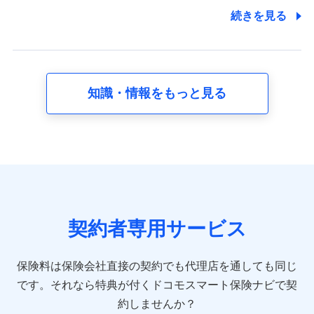
7.社員（従業者）の個人情報
続きを見る
人事･勤怠･健康・労務等の管理、給与支給、福利厚生・採用
退職関連処理等の各種手続きのため、当社と従業員または従
業員同士の連絡のため
知識・情報をもっと見る
8.取引先個人情報
取引先としての選定業務、営業情報の提供業務、契約締結手
続き業務、取引管理業務、およびこれらに準ずる業務の遂行
のため
9.お問い合わせ情報
各種お問い合わせに対応するため
契約者専用サービス
10.受託業務の 個人情報
受託業務の遂行およびこれらに準ずる業務の遂行のため
保険料は保険会社直接の契約でも代理店を通しても同じ
です。
それなら特典が付くドコモスマート保険ナビで契
11.マイカー通勤管理クラウド並びに法人向けASPサー
ビスに関してのお問い合わせ情報
約しませんか？