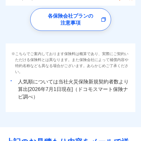
イチオシ
02
ォンアプリで支払うことができます。
POINT
クレジットカード
水災
盗難
トします！
5万円
詳細を見る
同意いただく必要があります。詳細について、以下をご確
ソニー損保の新ネット火災保険は、補償の組合せが
※4一部契約のみ
水濡れ
ドコモの火災保険
コンビニ払い
※3失火見舞費用の取扱いはなし
免責金額（自己負
※3
認ください。
※1
ネット申込
自由だから、必要な補償に絞って選べます。
免責金額なし
騒擾（じょう）
払込方法
※1
0
8,000
9,250
すまいのリスクを6つに整理し、補償内容をシンプルに
家財
円
円
円
上半期
新規契約数ランキング
各保険会社プランの
※4水道管修理費用の取扱いはなし
担額）
口座振替
外部からの落下・
破損・汚損
申込方法
郵送
ドコモスマート保険ナビサービス利用規約
募集文書番号
しかも、「地震上乗せ特約（全半損時のみ）」で、
説明事項
（破損・汚損等危険補償特約で補償対
わかりやすくしています！
見積もりや保険会社とのご契約に先立ち、当社が提供する
注意事項
飛来・衝突
※
ドコモの火災保険
のおすすめポイント
補償の範囲
銀行振込
？
03
POINT
補償内容
対面
象となる場合があります）
当社による個人情報の取扱いについて（プライバシー
ドコモスマート保険ナビの利用規約と個人情報の取扱いに
地震の被害にも最大100％で備えられます。
すまいやライフスタイルに応じた契約プランをご用意
臨時費用
当社火災保険新規契約者数より算出[
年
月]（ドコモスマート保険
※5地震火災費用の取扱いはなし
ポリシー）
同意いただく必要があります。詳細について、以下をご確
保険料（一括）内訳
01
POINT
しています。
損害防止費用
ナビ調べ）
一括払
※6火災・風災等の事故により建物に
始期日
2026/08/01
認ください。
お客さまのニーズに合わせてオプションの特約のご選
残存物取片づけ費用
付帯される費用保
損害が生じたとき、日新火災がご案内
支払方法
年払い
免責金額（自己負
火災
風災・雹（ひょ
免責金額なし
ドコモスマート保険ナビサービス利用規約
険金
する修理業者（指定工務店）が建物の
落雷
う）災、雪災
択が可能です。
失火見舞費用
担額）
火災 1年
地震 1年
※2
月払い
こちらでご案内しております保険料は概算であり、実際にご契約い
※1破損・汚損の免責額5万円
イチオシ
破裂・爆発
02
修理を行います。
POINT
当社による個人情報の取扱いについて（プライバシー
建物が全焼・全壊時（延床面積に対する損害の割合が
ただける保険料とは異なります。また保険会社によって補償内容や
水道管修理費用
※2水まわりトラブル、カギ開け対
※3
ドコモスマート保険ナビ編集部の評価
ソニー損害保険株式会社で
ポリシー）
特約名称なども異なる場合がございます。あらかじめご了承くださ
応、ガラス破損の場合に60分までの
臨時費用
80％以上）には、建物保険金額を全額お支払いいたし
ネット申込
地震火災費用
0
7,420
※4
27,750
建物
円
円
円
水災
補償内容
盗難
火災、自然災害、盗難などトータルでカバーし、大
お見積もり
募集文書番号
い。
簡易作業無料でご提供いたします。弊
損害防止費用
ます！
申込方法
郵送
水濡れ
切な住まいをお守りします！
社提携業者にて24時間365日受付。受
※1
ランキングをもっと見る
補償を自由に選べて、もしものときは「新価（再調達
騒擾（じょう）
人気順については当社
新規契約者数より
その他付帯される
残存物取片づけ費用
「フルサポートプラン」、「セレクト（水災なし）プ
付帯される費用の
対面
修理付帯費用
付後、専門業者が対応に向かいます。
外部からの落下・
破損・汚損
0
6,850
9,250
説明事項
費用の補償
水まわりトラブル、カギ開け対応など「住まいのア
家財
円
価額）」でお支払いします。
円
円
補償
算出[
年
月
日現在]（ドコモスマート保険ナ
見積もりや保険会社とのご契約に先立ち、当社が提供する
※
失火見舞費用
ラン
」の場合は、暮らしのQQ隊サービスがご利用い
免責金額（自己負
ガラス破損の対応時間は9時～20時と
飛来・衝突
免責金額なし
シスタンスサービス」が無料付帯
万一ご自宅が被害にあわれた場合は、修繕業者のご紹
ドコモスマート保険ナビの利用規約と個人情報の取扱いに
始期日
ビ調べ）
2026/01/01
担額）
なります。
水道管修理費用
ただけます。
インターネット割引
同意いただく必要があります。詳細について、以下をご確
※3クレジットカード会社の分割払い
介などをご利用いただけます。
補償の対象やお客さまの状況に応じたさまざまな割
地震火災費用
マンション等の共同住宅専用
が可能なことがあります。詳しくは各
適用される割引
指定工務店割引
認ください。
※1破損・汚損、物体の落下・飛来等/
臨時費用
コンビニ払いの払込票をスマートフォンアプリでお支
引をご用意！
クレジットカード会社にご確認くださ
ドコモスマート保険ナビ編集部の評価
騒擾、水濡れのみ自己負担額5万円
建築年割引（地震保険）
損害防止費用
払いが可能です。
適用される割引
ドコモスマート保険ナビサービス利用規約
建築年割引
い。
（物体の落下・飛来等/騒擾、水濡れ
補償の範囲
補償内容
残存物取片づけ費用
？
付帯される費用保
当社による個人情報の取扱いについて（プライバシー
03
POINT
説明事項
は建物のみ自己負担あり）
イチオシ
その他条件
指定工務店特約
02
※5
POINT
ドコモの火災保険は、基本補償となる火災、破裂・爆
補償の範囲
付帯サービス
険金
住まいの緊急かけつけサービス
？
ポリシー）
03
失火見舞費用
POINT
※2水道管修理費用の取扱いはなし
募集文書番号
補償内容
発に加え、風災、落雷や盗難・水ぬれなど住まいを取
※3一括払・年払のみ、コンビニ・ペ