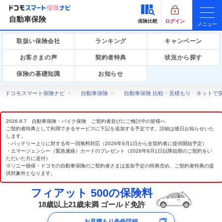
自動車保険
保険比較
ログイン
メニュー
取扱い保険会社
ランキング
キャンペーン
お客さまの声
契約者特典
状況から探す
保険の基礎知識
お知らせ
ドコモスマート保険ナビ
自動車保険
自動車保険 比較・見積もり ネットで
2026.8.7 自動車保険・バイク保険 ご契約者並びにご検討中の皆様へ
ご契約者特典として利用できるサービスに下記を追加する予定です。詳細は後日お知らせいた
します。
・バッテリー上りに対する年一回無料対応（2026年9月1日から全契約者に提供開始予定）
・エマージェンシー（緊急連絡）カードのプレゼント（2026年9月1日以降始期のご契約をい
ただいた方に送付）
※ソニー損保・ドコモの自動車保険のご契約者さまは追加予定の特典含め、ご契約者特典の提
供対象外となります。
フィアット 500の保険料
18歳以上21歳未満 ゴールド免許
お見積もり条件詳細