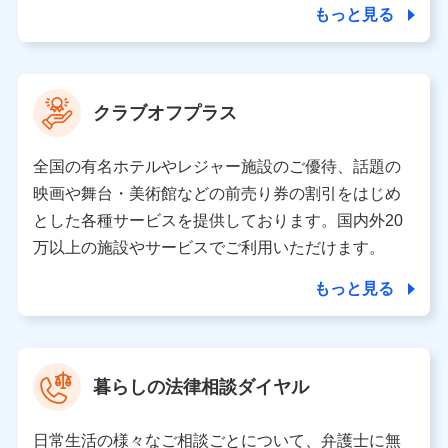
ことがあります。）
もっと見る
各種セミナーの開催のため
コンサルティングサービスの実施のため
アンケートやキャンペーン等の実施のため
上記に係る案内・手続き・管理等付帯業務を行うため
クラブオフプラス
【当該個人データの管理について責任を有する者の名称・住
所・代表者名】
全国の有名ホテルやレジャー施設のご優待、話題の
当該個人データを取り扱う各共同利用者（詳細は次のとお
映画や舞台・美術館などの前売り券の割引をはじめ
り）
とした各種サービスを提供しております。国内外20
東京都千代田区永田町2丁目11番1号 山王パークタワー
万以上の施設やサービスでご利用いただけます。
株式会社NTTドコモ 代表取締役社長 前田 義晃
もっと見る
東京都中央区日本橋人形町2-14-10 アーバンネット日本橋
ビル 3F
株式会社ドコモ・インシュアランス 代表取締役社長 吉
村 忠義
暮らしの法律相談ダイヤル
※ 当社および株式会社NTTドコモは、お客さまの情報を利
用させていただくにあたっては、「NTTドコモ パーソナル
日常生活の様々なご相談ごとについて、弁護士に無
データ憲章」に定める行動原則を順守します 。