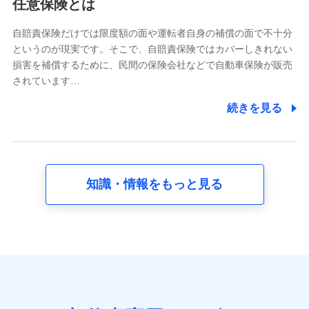
任意保険とは
当社又は株式会社NTTドコモが提供する各種サービスな
どのご契約・ご利用などに関する情報。例として、当社
又は株式会社NTTドコモが提供する各種サービスのご契
自賠責保険だけでは限度額の面や運転者自身の補償の面で不十分
約状態・ご利用履歴インターネット利用時の行動に関す
というのが現実です。そこで、自賠責保険ではカバーしきれない
る情報、アプリケーション利用時の行動に関する情報、
損害を補償するために、民間の保険会社などで自動車保険が販売
購入されたサービスや商品の名称・購入場所・決済に関
されています…
する情報、アンケートの回答に関する情報などが含まれ
ます。
続きを見る
保険関連サービス情報
当社又は株式会社NTTドコモが提供する保険関連サービ
スに関して取得し、又は保有する情報。例として、見積
請求受付時、資料請求受付時又はユーザー登録受付時に
提供いただいた情報（氏名、住所、生年月日、性別、保
険契約者と被保険者の関係、保険加入の目的、保険商品
知識・情報をもっと見る
の内容、保険料、保険料のお支払方法、車のメーカーや
走行距離などの情報、建物の構造や築年数などの情報、
ペットの種類や年齢など）及びお客様との応対記録 （お
客様に提示した比較見積の試算結果情報、メールマガジ
ンを提供した際のメール内容や送信履歴の情報及び保険
の更改案内等を提供した際のメール内容や送信履歴など
の情報）が含まれます。
保険契約情報
当社又は株式会社NTTドコモが取得し、又は保有する保
険契約に関する情報。例として、保険契約者及び被保険