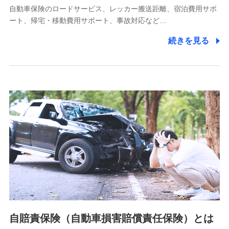
自動車保険のロードサービス、レッカー搬送距離、宿泊費用サポ
11.マイカー通勤管理クラウド並びに法人向けASPサー
ート、帰宅・移動費用サポート、事故対応など…
ビスに関してのお問い合わせ情報
続きを見る
各種お問い合わせに対応するため
当社のサービスに関する情報提供や、皆様に有用なお知らせ
をお送りするため
アンケートの送付のため
当社のサービスや媒体の運営改善に必要なデータを解析し、
分析するため
当社の対応品質向上やお問い合わせ内容の正確な把握のため
個人情報保護管理者の職名、連絡先
株式会社ドコモ・インシュアランス 営業部長
〒103-0013 東京都中央区日本橋人形町2-14-10 アーバン
ネット日本橋ビル 3F
株式会社ドコモ・インシュアランス
個人情報の第三者提供について
当社ではご本人の同意がある場合または法令に基づく場合を
自賠責保険（自動車損害賠償責任保険）とは
除き、第三者に提供いたしません。