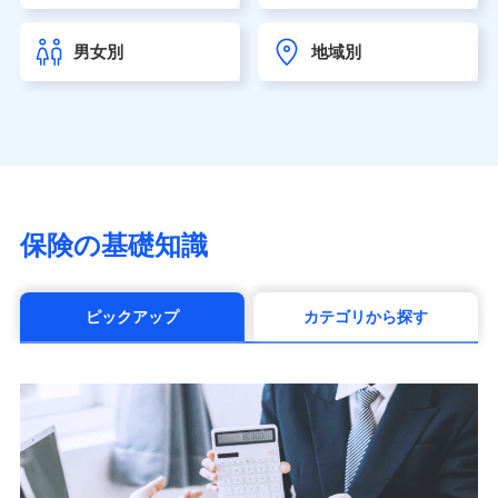
チューリッヒ生命保険株式会社
（https://www.zurichlife.co.jp/）
男女別
地域別
東京海上日動あんしん生命保険株式会社
（https://www.tmn-anshin.co.jp/）
なないろ生命保険株式会社
（https://www.nanairolife.co.jp/）
日本生命保険相互会社（https://www.nissay.co.jp）
はなさく生命保険株式会社
（https://www.life8739.co.jp/）
マニュライフ生命保険株式会社
保険の基礎知識
（https://www.manulife.co.jp/）
三井住友海上あいおい生命保険株式会社
（https://www.msa-life.co.jp/）
ピックアップ
カテゴリから探す
メットライフ生命株式会社(https://www.metlife.co.jp/)
メディケア生命保険株式会社
（https://www.medicarelife.com/）
■少額短期保険
株式会社アシロ少額短期保険 (https://kailash.co.jp/)
SBIいきいき少額短期保険会社 (https://www.i-
sedai.com/)