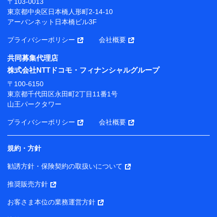
〒103-0013
プが提供する保険関連サービスにおけるユーザー登録受
東京都中央区日本橋人形町2-14-10
付および管理のため
アーバンネット日本橋ビル3F
当社または株式会社NTTドコモ・フィナンシャルグルー
プと取引のあるもしくは委託を受けている保険会社・提
プライバシーポリシー
会社概要
携会社の保険その他に関する情報を提供するため、また
維持管理等の委託業務遂行のため、またそれらに付帯、
共同募集代理店
関連する当社または株式会社NTTドコモ・フィナンシャ
株式会社NTTドコモ・フィナンシャルグループ
ルグループおよび提携会社のサービスを案内、提供する
ため
〒100-6150
（各サービスで取得したサービス利用履歴、ウェブサイ
東京都千代田区永田町2丁目11番1号
トの閲覧履歴、購買履歴、ご契約内容等のパーソナルデ
山王パークタワー
ータを分析して、お客さまの趣味・嗜好・傾向に応じた
サービス・商品等に関するご提案や広告の配信等を行う
プライバシーポリシー
会社概要
ことがあります。）
各種セミナーの開催のため
コンサルティングサービスの実施のため
規約・方針
アンケートやキャンペーン等の実施のため
上記に係る案内・手続き・管理等付帯業務を行うため
勧誘方針・保険契約の取扱いについて
【当該個人データの管理について責任を有する者の名称・住
推奨販売方針
所・代表者名】
お客さま本位の業務運営方針
当該個人データを取り扱う各共同利用者（詳細は次のとお