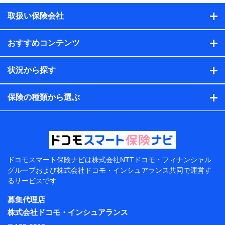
積の試算結果情報、メールマガジンを提供した際のメー
取扱い保険会社
ル内容や送信履歴の情報及び保険の更改案内等を提供し
た際のメール内容や送信履歴などの情報）が含まれま
す。
おすすめコンテンツ
保険契約情報
当社または株式会社NTTドコモ・フィナンシャルグルー
プが取得し、又は保有する保険契約に関する情報。例と
状況から探す
して、保険契約者及び被保険者の氏名、住所、生年月
日、性別、保険契約者と被保険者の関係、保険加入の目
的、保険商品の内容、保険料、保険料のお支払方法、車
保険の種類から選ぶ
のメーカーや走行距離などの情報、建物の構造や築年数
などの情報、ペットの種類や年齢などの情報などが含ま
れます。
提供当事者から受領当事者が個人データを取得する方法
電子的・電磁的方法等
【共同して利用する者の範囲】
ドコモスマート保険ナビは
株式会社NTTドコモ・フィナンシャル
グループおよび
株式会社ドコモ・インシュアランス共同で
運営す
当社
るサービスです
株式会社NTTドコモ・フィナンシャルグループ
募集代理店
【利用目的】
株式会社ドコモ・インシュアランス
当社または株式会社NTTドコモ・フィナンシャルグルー