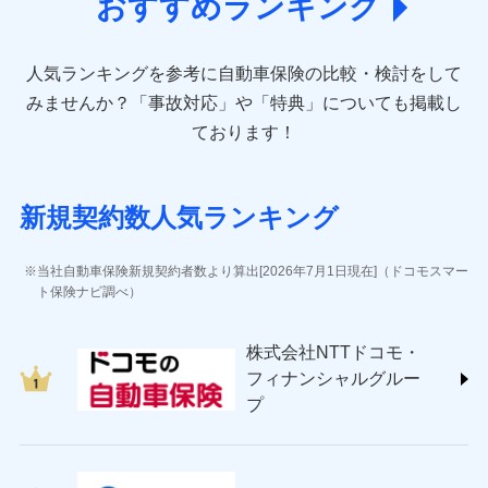
おすすめランキング
アクサ損害保険株式会社 (https://www.axa-
direct.co.jp/)
アニコム損害保険株式会社 (https://www.anicom-
人気ランキングを参考に自動車保険の比較・検討をして
sompo.co.jp/)
東京海上ダイレクト損害保険株式会社 (https://www.e-
みませんか？
「事故対応」や「特典」についても掲載し
design.net/)
ております！
AIG損害保険株式会社 (https://www.aig.co.jp/sonpo)
ＳＢＩ損害保険株式会社
(https://www.sbisonpo.co.jp/)
新規契約数人気ランキング
ジェイアイ傷害火災保険株式会社
(https://www.jihoken.co.jp/)
ソニー損害保険株式会社
当社自動車保険新規契約者数より算出[2026年7月1日現在]（ドコモスマー
(https://www.sonysonpo.co.jp/)
ト保険ナビ調べ）
損害保険ジャパン株式会社 (https://www.sompo-
japan.co.jp/)
株式会社NTTドコモ・
ＳＯＭＰＯダイレクト損害保険株式会社
フィナンシャルグルー
(https://www.sompo-direct.co.jp/)
プ
チューリッヒ保険会社 (https://www.zurich.co.jp/)
東京海上日動火災保険株式会社
(https://www.tokiomarine-nichido.co.jp/)
日新火災海上保険株式会社