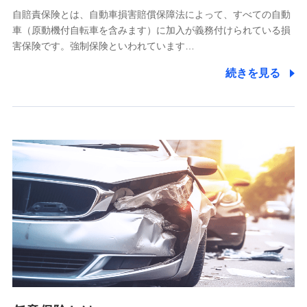
自賠責保険とは、自動車損害賠償保障法によって、すべての自動
業務の委託
車（原動機付自転車を含みます）に加入が義務付けられている損
当社は利用目的の達成に必要な範囲内において個人情報の取
害保険です。強制保険といわれています…
り扱いの全部または一部を委託する場合があります。
続きを見る
個人データの共同利用
当社は株式会社NTTドコモとの間で、以下のとおり個
人データを共同利用します。
【共同して利用される利用データの項目】
当社又は株式会社NTTドコモがサービス提供等を通じて取得
した、以下の情報などの個人データ
基本情報
氏名、電話番号、メールアドレス、お客さまの識別子、
属性、連絡先、dポイントサービスのご利用に関する情
報。例として、dポイントカード番号、性別、年齢、家族
構成、住所、dポイント残高、dポイント利用履歴などが
含まれます。
利用情報