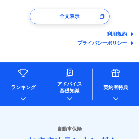
1.見積請求受付時、資料請求受付時、ユーザー登録受
付時
全文表示
ユーザー登録受付および、管理のため
郵便、電話、およびＥメール等により、当社と取引のあるも
しくは委託を受けている保険会社・提携会社の保険その他に
利用規約
関する情報を提供し、金融商品等の契約を勧奨するため、ま
プライバシーポリシー
た維持管理等の委託業務遂行のため、またそれらに付帯、関
連する当社および提携会社のサービスを案内、提供するため
（なお、当社は複数の保険会社と取引があり、取得した個人
情報を取引のある他の保険会社の商品・サービスをご提案す
るために利用させていただくことがあります。）
各種セミナーの開催のため
コンサルティングサービスの実施のため
アドバイス
アンケートやキャンペーン等の実施のため
ランキング
契約者特典
基礎知識
上記に係る案内・手続き・管理等付帯業務を行うため
* 当社が委託を受けている保険会社の情報は、保険会社のホ
ームページに掲載しておりますので、ご確認ください。
■損害保険
あいおいニッセイ同和損害保険株式会社
自動車保険
(https://www.aioinissaydowa.co.jp/)