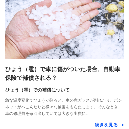
連する当社および提携会社のサービスを案内、提供するため
（なお、当社は複数の保険会社と取引があり、取得した個人
情報を取引のある他の保険会社の商品・サービスをご提案す
るために利用させていただくことがあります。）
上記に係る連絡・手続き・管理等付帯業務を行うため
3.セミナー募集サイトから取得した個人情報
各種セミナーの案内、開催のため
上記に係る連絡・手続き・管理等付帯業務を行うため
4.家族・友達紹介にて取得した個人情報
ひょう（雹）で車に傷がついた場合、自動車
被紹介者への連絡、及び当社と取引のあるもしくは委託を受
保険で補償される？
けている保険会社・提携会社の保険その他に関する情報を提
供し、金融商品等の契約を勧奨するため
ひょう（雹）での補償について
アンケートやキャンペーン等の実施のため
上記に係る連絡・手続き・管理等付帯業務を行うため
急な温度変化でひょうが降ると、車の窓ガラスが割れたり、ボン
ネットがへこんだりと様々な被害をもらたします。そんなとき、
5.通話録音にて取得する情報
車の修理費を毎回出していては大きな出費に…
電話対応の品質向上およびお問合せ内容の正確な把握のため
続きを見る