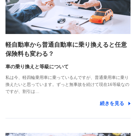
SBIペット少額短期保険株式会社 (https://www.sbipet-
ssi.co.jp/)
SBIリスタ少額短期保険会社
(https://www.jishin.co.jp/)
スマートプラス少額短期保険株式会社
（https://www.smartplus-insurance.com/）
軽自動車から普通自動車に乗り換えると任意
チューリッヒ少額短期保険株式会社
保険料も変わる？
(https://www.zurichssi.co.jp/)
Tokio Marine X少額短期保険株式会社
(https://www.tokiomarine-x.co.jp/)
車の乗り換えと等級について
ペットメディカルサポート株式会社
私は今、軽四輪乗用車に乗っているんですが、普通乗用車に乗り
(https://pshoken.co.jp/)
換えたいと思っています。ずっと無事故を続けて現在16等級なの
リトルファミリー少額短期保険株式会社
ですが、割引は…
(https://www.littlefamily-ssi.com/)
続きを見る
2.共同募集を行う代理店から受領する個人情報
郵便、電話、およびＥメール等により、当社と取引のあるも
しくは委託を受けている保険会社・提携会社の保険その他に
関する情報を提供し、金融商品等の契約を勧奨するため、ま
た維持管理等の委託業務遂行のため、またそれらに付帯、関