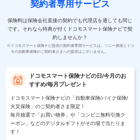
契約者専用サービス
者の氏名、住所、生年月日、性別、保険契約者と被保険
者の関係、保険加入の目的、保険商品の内容、保険料、
保険料のお支払方法、車のメーカーや走行距離などの情
保険料は保険会社直接の契約でも代理店を通しても同じ
報、建物の構造や築年数などの情報、ペットの種類や年
齢などの情報などが含まれます。
です。
それなら特典が付くドコモスマート保険ナビで契
約しませんか？
【共同して利用する者の範囲】
ドコモスマート保険ナビ提供の契約者専用サービスは、ソニー損保とドコ
当社
モの自動車保険のご契約者さまへの提供はございません。
株式会社NTTドコモ
【利用する者の利用目的】
ドコモスマート保険ナビの日/今月のお
当社又は株式会社NTTドコモが提供する保険関連サービ
すすめ/毎月プレゼント
スにおけるユーザ登録受付および管理のため
当社又は株式会社NTTドコモと取引のあるもしくは委託
を受けている保険会社・提携会社の保険その他に関する
ドコモスマート保険ナビの「自動車保険/バイク保険/
情報を提供するため、また維持管理等の委託業務遂行の
火災保険」のご契約者さま限定！
ため、またそれらに付帯、関連する当社、株式会社NTT
ドコモおよび提携会社のサービスを案内、提供するため
毎月抽選で「お買い物券」や「コンビニ無料引換ク
（各サービスで取得したサービス利用履歴、ウェブサイ
ーポン」などのデジタルギフトがその場で当たりま
トの閲覧履歴、購買履歴、ご契約内容等のパーソナルデ
ータを分析して、お客さまの趣味・嗜好・傾向に応じた
す！
サービス・商品等に関するご提案や広告の配信等を行う