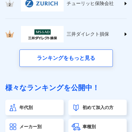
チューリッヒ保険会社
(https://www.nisshinfire.co.jp/)
ペット＆ファミリー損害保険株式会社
(https://www.petfamilyins.co.jp/)
三井住友海上火災保険株式会社 (https://www.ms-
ins.com/)
三井ダイレクト損保
三井ダイレクト損害保険株式会社
(https://www.mitsui-direct.co.jp/)
■生命保険
ランキングをもっと見る
アクサ生命保険株式会社（https://www.axa.co.jp/）
SBI生命保険株式会社（https://www.sbilife.co.jp/）
FWD生命保険株式会社（https://www.fwdlife.co.jp/）
ソニー生命保険株式会社
様々なランキングを公開中！
（https://www.sonylife.co.jp）
SOMPOひまわり生命保険株式会社
（https://www.himawari-life.co.jp/）
年代別
初めて加入の方
第一ネオ生命保険株式会社（https://neofirst.co.jp/）
大樹生命保険株式会社（https://www.taiju-life.co.jp）
太陽生命保険株式会社（https://www.taiyo-
メーカー別
車種別
seimei.co.jp）