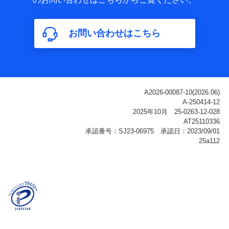
属性、連絡先、dポイントサービスのご利用に関する情
報。例として、dポイントカード番号、性別、年齢、家族
構成、住所、dポイント残高、dポイント利用履歴などが
お問い合わせはこちら
含まれます。
利用情報
当社または株式会社NTTドコモ・フィナンシャルグルー
プが提供する各種サービスなどのご契約・ご利用などに
関する情報。例として、当社または株式会社NTTドコ
モ・フィナンシャルグループが提供する各種サービスの
ご契約状態・ご利用履歴インターネット利用時の行動に
関する情報、アプリケーション利用時の行動に関する情
報、購入されたサービスや商品の名称・購入場所・決済
に関する情報、アンケートの回答に関する情報などが含
まれます。
保険関連サービス情報
当社または株式会社NTTドコモ・フィナンシャルグルー
プが提供する保険関連サービスに関して取得し、又は保
有する情報。例として、見積請求受付時、資料請求受付
時又はユーザー登録受付時に提供いただいた情報（氏
名、住所、生年月日、性別、保険契約者と被保険者の関
係、保険加入の目的、保険商品の内容、保険料、保険料
のお支払方法、車のメーカーや走行距離などの情報、建
物の構造や築年数などの情報、ペットの種類や年齢な
ど）及びお客様との応対記録（お客様に提示した比較見