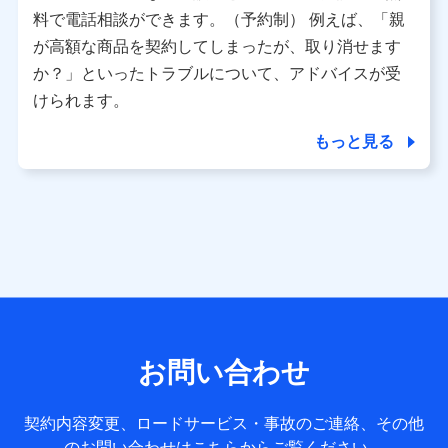
※ パーソナルデータダッシュボードの「第三者提供の管
料で電話相談ができます。（予約制） 例えば、「親
理」の設定状態にかかわらず、共同利用する場合がありま
が高額な商品を契約してしまったが、取り消せます
す。
か？」といったトラブルについて、アドバイスが受
※ dポイントクラブ会員ではないお客さま（2019年12月11
けられます。
日以降、一度もdポイントクラブ会員であったことがないお
客さまに限る）に関する、2019年12月10日以前に取得した
もっと見る
個人データは、こちら の利用目的の範囲内に限って共同利
用します。
当社は株式会社NTTドコモ・フィナンシャルグループ
との間で、以下のとおり個人データを共同利用しま
す。
【共同して利用される利用データの項目】
当社または株式会社NTTドコモ・フィナンシャルグループが
サービス提供等を通じて取得した、以下の情報などの個人デ
お問い合わせ
ータ
基本情報
契約内容変更、ロードサービス・事故のご連絡、その他
氏名、電話番号、メールアドレス、お客さまの識別子、
のお問い合わせはこちらからご覧ください。