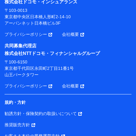
株式会社ドコモ・インシュアランス
当社または株式会社NTTドコモ・フィナンシャルグルー
〒103-0013
プが提供する保険関連サービスにおけるユーザー登録受
東京都中央区日本橋人形町2-14-10
付および管理のため
アーバンネット日本橋ビル3F
当社または株式会社NTTドコモ・フィナンシャルグルー
プと取引のあるもしくは委託を受けている保険会社・提
プライバシーポリシー
会社概要
携会社の保険その他に関する情報を提供するため、また
維持管理等の委託業務遂行のため、またそれらに付帯、
共同募集代理店
関連する当社または株式会社NTTドコモ・フィナンシャ
株式会社NTTドコモ・フィナンシャルグループ
ルグループおよび提携会社のサービスを案内、提供する
ため
〒100-6150
（各サービスで取得したサービス利用履歴、ウェブサイ
東京都千代田区永田町2丁目11番1号
トの閲覧履歴、購買履歴、ご契約内容等のパーソナルデ
山王パークタワー
ータを分析して、お客さまの趣味・嗜好・傾向に応じた
サービス・商品等に関するご提案や広告の配信等を行う
プライバシーポリシー
会社概要
ことがあります。）
各種セミナーの開催のため
コンサルティングサービスの実施のため
規約・方針
アンケートやキャンペーン等の実施のため
上記に係る案内・手続き・管理等付帯業務を行うため
勧誘方針・保険契約の取扱いについて
【当該個人データの管理について責任を有する者の名称・住
推奨販売方針
所・代表者名】