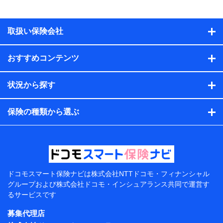
物の構造や築年数などの情報、ペットの種類や年齢な
ど）及びお客様との応対記録（お客様に提示した比較見
積の試算結果情報、メールマガジンを提供した際のメー
取扱い保険会社
ル内容や送信履歴の情報及び保険の更改案内等を提供し
た際のメール内容や送信履歴などの情報）が含まれま
す。
おすすめコンテンツ
保険契約情報
当社または株式会社NTTドコモ・フィナンシャルグルー
プが取得し、又は保有する保険契約に関する情報。例と
状況から探す
して、保険契約者及び被保険者の氏名、住所、生年月
日、性別、保険契約者と被保険者の関係、保険加入の目
的、保険商品の内容、保険料、保険料のお支払方法、車
保険の種類から選ぶ
のメーカーや走行距離などの情報、建物の構造や築年数
などの情報、ペットの種類や年齢などの情報などが含ま
れます。
提供当事者から受領当事者が個人データを取得する方法
電子的・電磁的方法等
【共同して利用する者の範囲】
ドコモスマート保険ナビは
株式会社NTTドコモ・フィナンシャル
グループおよび
株式会社ドコモ・インシュアランス共同で
運営す
当社
るサービスです
株式会社NTTドコモ・フィナンシャルグループ
募集代理店
【利用目的】