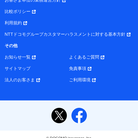
お客さま本位の業務運営方針
当該個人データを取り扱う各共同利用者（詳細は次のとお
り）
比較ポリシー
東京都千代田区永田町2丁目11番1号 山王パークタワー
利用規約
株式会社NTTドコモ・フィナンシャルグループ 代表取締役
社長 廣井 孝史
NTTドコモグループカスタマーハラスメントに対する基本方針
東京都中央区日本橋人形町2-14-10 アーバンネット日本橋
その他
ビル 3F
お知らせ一覧
よくあるご質問
株式会社ドコモ・インシュアランス 代表取締役社長 吉
村 忠義
サイトマップ
免責事項
また当社は、オンライン面談による保険のご相談にあたっ
法人のお客さま
ご利用環境
て、以下の提携代理店とお客様の個人データを共同利用する
ことがあります。
1. 共同利用する個人データの項目
氏名、生年月日、住所、メールアドレス、電話番号、個
人の属性に関する情報、資料請求の情報（有無を含みま
す。）、相談予約に関する情報等
保険契約者および被保険者の氏名・住所・生年月日・性