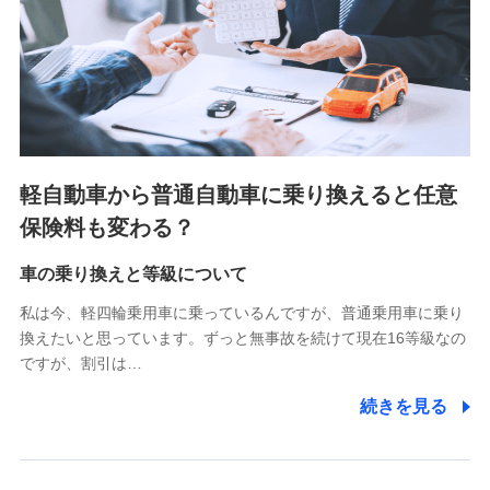
SBIいきいき少額短期保険会社 (https://www.i-
sedai.com/)
SBIペット少額短期保険株式会社 (https://www.sbipet-
ssi.co.jp/)
SBIリスタ少額短期保険会社
(https://www.jishin.co.jp/)
スマートプラス少額短期保険株式会社
（https://www.smartplus-insurance.com/）
軽自動車から普通自動車に乗り換えると任意
チューリッヒ少額短期保険株式会社
保険料も変わる？
(https://www.zurichssi.co.jp/)
Tokio Marine X少額短期保険株式会社
(https://www.tokiomarine-x.co.jp/)
車の乗り換えと等級について
ペットメディカルサポート株式会社
私は今、軽四輪乗用車に乗っているんですが、普通乗用車に乗り
(https://pshoken.co.jp/)
換えたいと思っています。ずっと無事故を続けて現在16等級なの
リトルファミリー少額短期保険株式会社
ですが、割引は…
(https://www.littlefamily-ssi.com/)
続きを見る
2.共同募集を行う代理店から受領する個人情報
郵便、電話、およびＥメール等により、当社と取引のあるも
しくは委託を受けている保険会社・提携会社の保険その他に