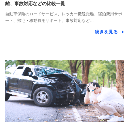
離、事故対応などの比較一覧
受託業務の遂行およびこれらに準ずる業務の遂行のため
自動車保険のロードサービス、レッカー搬送距離、宿泊費用サポ
11.マイカー通勤管理クラウド並びに法人向けASPサー
ート、帰宅・移動費用サポート、事故対応など…
ビスに関してのお問い合わせ情報
続きを見る
各種お問い合わせに対応するため
当社のサービスに関する情報提供や、皆様に有用なお知らせ
をお送りするため
アンケートの送付のため
当社のサービスや媒体の運営改善に必要なデータを解析し、
分析するため
当社の対応品質向上やお問い合わせ内容の正確な把握のため
個人情報保護管理者の職名、連絡先
株式会社ドコモ・インシュアランス 営業部長
〒103-0013 東京都中央区日本橋人形町2-14-10 アーバン
ネット日本橋ビル 3F
株式会社ドコモ・インシュアランス
個人情報の第三者提供について
当社ではご本人の同意がある場合または法令に基づく場合を