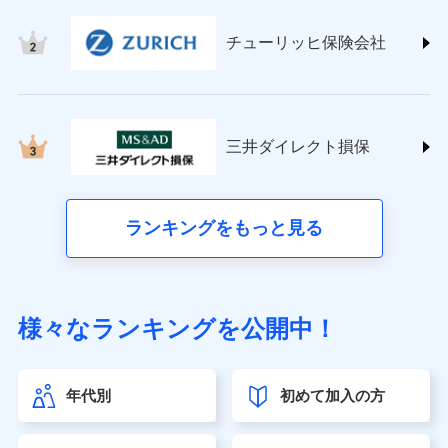
(https://www.tokiomarine-nichido.co.jp/)
日新火災海上保険株式会社
チューリッヒ保険会社
(https://www.nisshinfire.co.jp/)
ペット＆ファミリー損害保険株式会社
(https://www.petfamilyins.co.jp/)
三井住友海上火災保険株式会社 (https://www.ms-
ins.com/)
三井ダイレクト損保
三井ダイレクト損害保険株式会社
(https://www.mitsui-direct.co.jp/)
■生命保険
ランキングをもっと見る
アクサ生命保険株式会社（https://www.axa.co.jp/）
SBI生命保険株式会社（https://www.sbilife.co.jp/）
FWD生命保険株式会社（https://www.fwdlife.co.jp/）
ソニー生命保険株式会社
様々なランキングを公開中！
（https://www.sonylife.co.jp）
SOMPOひまわり生命保険株式会社
（https://www.himawari-life.co.jp/）
年代別
初めて加入の方
第一ネオ生命保険株式会社（https://neofirst.co.jp/）
大樹生命保険株式会社（https://www.taiju-life.co.jp）
太陽生命保険株式会社（https://www.taiyo-