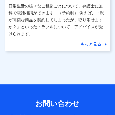
用させていただくにあたっては、「NTTドコモ パーソナル
日常生活の様々なご相談ごとについて、弁護士に無
データ憲章」に定める行動原則を順守します 。
※ パーソナルデータダッシュボードの「第三者提供の管
料で電話相談ができます。（予約制） 例えば、「親
理」の設定状態にかかわらず、共同利用する場合がありま
が高額な商品を契約してしまったが、取り消せます
す。
か？」といったトラブルについて、アドバイスが受
※ dポイントクラブ会員ではないお客さま（2019年12月11
けられます。
日以降、一度もdポイントクラブ会員であったことがないお
客さまに限る）に関する、2019年12月10日以前に取得した
もっと見る
個人データは、こちら の利用目的の範囲内に限って共同利
用します。
当社は株式会社NTTドコモ・フィナンシャルグループ
との間で、以下のとおり個人データを共同利用しま
す。
【共同して利用される利用データの項目】
当社または株式会社NTTドコモ・フィナンシャルグループが
サービス提供等を通じて取得した、以下の情報などの個人デ
お問い合わせ
ータ