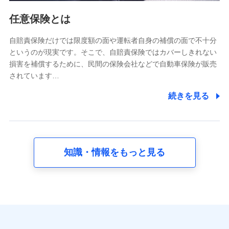
利用情報
任意保険とは
当社又は株式会社NTTドコモが提供する各種サービスな
どのご契約・ご利用などに関する情報。例として、当社
又は株式会社NTTドコモが提供する各種サービスのご契
自賠責保険だけでは限度額の面や運転者自身の補償の面で不十分
約状態・ご利用履歴インターネット利用時の行動に関す
というのが現実です。そこで、自賠責保険ではカバーしきれない
る情報、アプリケーション利用時の行動に関する情報、
損害を補償するために、民間の保険会社などで自動車保険が販売
購入されたサービスや商品の名称・購入場所・決済に関
されています…
する情報、アンケートの回答に関する情報などが含まれ
ます。
続きを見る
保険関連サービス情報
当社又は株式会社NTTドコモが提供する保険関連サービ
スに関して取得し、又は保有する情報。例として、見積
請求受付時、資料請求受付時又はユーザー登録受付時に
提供いただいた情報（氏名、住所、生年月日、性別、保
険契約者と被保険者の関係、保険加入の目的、保険商品
知識・情報をもっと見る
の内容、保険料、保険料のお支払方法、車のメーカーや
走行距離などの情報、建物の構造や築年数などの情報、
ペットの種類や年齢など）及びお客様との応対記録 （お
客様に提示した比較見積の試算結果情報、メールマガジ
ンを提供した際のメール内容や送信履歴の情報及び保険
の更改案内等を提供した際のメール内容や送信履歴など
の情報）が含まれます。
保険契約情報