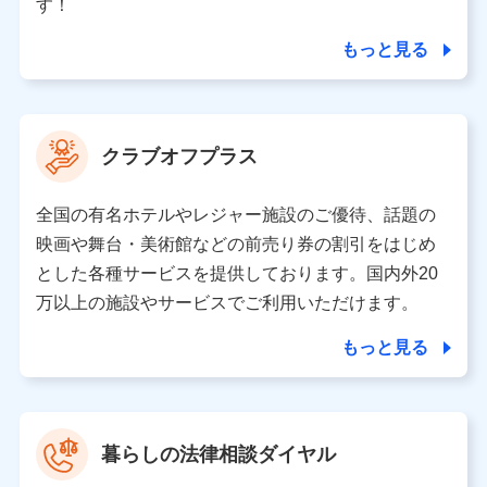
ータを分析して、お客さまの趣味・嗜好・傾向に応じた
す！
サービス・商品等に関するご提案や広告の配信等を行う
ことがあります。）
もっと見る
各種セミナーの開催のため
コンサルティングサービスの実施のため
アンケートやキャンペーン等の実施のため
上記に係る案内・手続き・管理等付帯業務を行うため
クラブオフプラス
【当該個人データの管理について責任を有する者の名称・住
所・代表者名】
全国の有名ホテルやレジャー施設のご優待、話題の
当該個人データを取り扱う各共同利用者（詳細は次のとお
映画や舞台・美術館などの前売り券の割引をはじめ
り）
とした各種サービスを提供しております。国内外20
東京都千代田区永田町2丁目11番1号 山王パークタワー
万以上の施設やサービスでご利用いただけます。
株式会社NTTドコモ 代表取締役社長 前田 義晃
もっと見る
東京都中央区日本橋人形町2-14-10 アーバンネット日本橋
ビル 3F
株式会社ドコモ・インシュアランス 代表取締役社長 吉
村 忠義
暮らしの法律相談ダイヤル
※ 当社および株式会社NTTドコモは、お客さまの情報を利