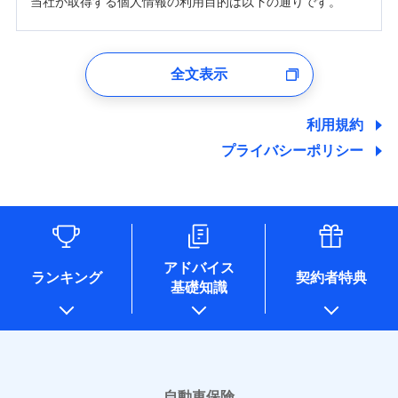
当社が取得する個人情報の利用目的は以下の通りです。
1.見積請求受付時、資料請求受付時、ユーザー登録受
付時
全文表示
ユーザー登録受付および、管理のため
郵便、電話、およびＥメール等により、当社と取引のあるも
しくは委託を受けている保険会社・提携会社の保険その他に
利用規約
関する情報を提供し、金融商品等の契約を勧奨するため、ま
プライバシーポリシー
た維持管理等の委託業務遂行のため、またそれらに付帯、関
連する当社および提携会社のサービスを案内、提供するため
（なお、当社は複数の保険会社と取引があり、取得した個人
情報を取引のある他の保険会社の商品・サービスをご提案す
るために利用させていただくことがあります。）
各種セミナーの開催のため
コンサルティングサービスの実施のため
アドバイス
アンケートやキャンペーン等の実施のため
ランキング
契約者特典
基礎知識
上記に係る案内・手続き・管理等付帯業務を行うため
* 当社が委託を受けている保険会社の情報は、保険会社のホ
ームページに掲載しておりますので、ご確認ください。
■損害保険
あいおいニッセイ同和損害保険株式会社
自動車保険