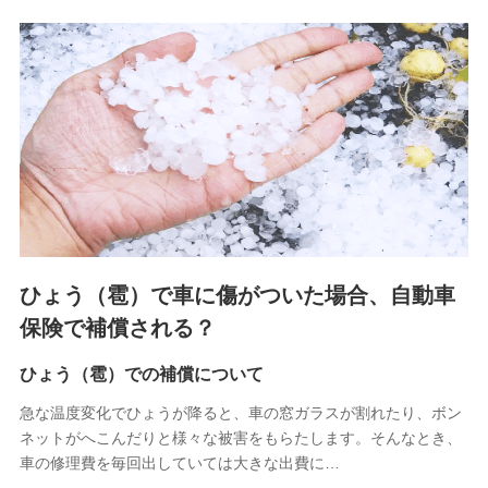
関する情報を提供し、金融商品等の契約を勧奨するため、ま
た維持管理等の委託業務遂行のため、またそれらに付帯、関
連する当社および提携会社のサービスを案内、提供するため
（なお、当社は複数の保険会社と取引があり、取得した個人
情報を取引のある他の保険会社の商品・サービスをご提案す
るために利用させていただくことがあります。）
上記に係る連絡・手続き・管理等付帯業務を行うため
3.セミナー募集サイトから取得した個人情報
各種セミナーの案内、開催のため
上記に係る連絡・手続き・管理等付帯業務を行うため
4.家族・友達紹介にて取得した個人情報
ひょう（雹）で車に傷がついた場合、自動車
被紹介者への連絡、及び当社と取引のあるもしくは委託を受
保険で補償される？
けている保険会社・提携会社の保険その他に関する情報を提
供し、金融商品等の契約を勧奨するため
ひょう（雹）での補償について
アンケートやキャンペーン等の実施のため
上記に係る連絡・手続き・管理等付帯業務を行うため
急な温度変化でひょうが降ると、車の窓ガラスが割れたり、ボン
ネットがへこんだりと様々な被害をもらたします。そんなとき、
5.通話録音にて取得する情報
車の修理費を毎回出していては大きな出費に…