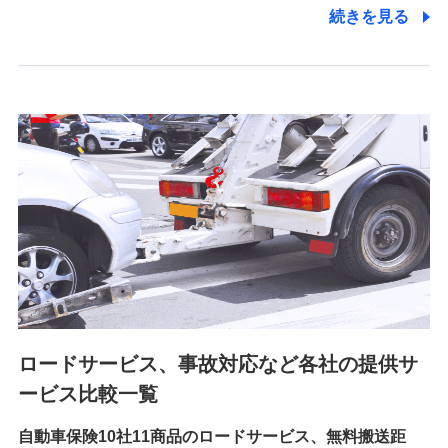
電話対応の品質向上およびお問合せ内容の正確な把握のため
続きを見る
6.採用応募者の個人情報
採用選考および入社手続を実施するため
7.社員（従業者）の個人情報
人事･勤怠･健康・労務等の管理、給与支給、福利厚生・採用
退職関連処理等の各種手続きのため、当社と従業員または従
業員同士の連絡のため
8.取引先個人情報
取引先としての選定業務、営業情報の提供業務、契約締結手
続き業務、取引管理業務、およびこれらに準ずる業務の遂行
のため
ロードサービス、事故対応など各社の提供サ
9.お問い合わせ情報
各種お問い合わせに対応するため
ービス比較一覧
自動車保険10社11商品のロードサービス、無料搬送距
10.受託業務の 個人情報