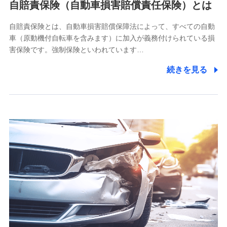
自賠責保険（自動車損害賠償責任保険）とは
除き、第三者に提供いたしません。
自賠責保険とは、自動車損害賠償保障法によって、すべての自動
業務の委託
車（原動機付自転車を含みます）に加入が義務付けられている損
当社は利用目的の達成に必要な範囲内において個人情報の取
害保険です。強制保険といわれています…
り扱いの全部または一部を委託する場合があります。
続きを見る
個人データの共同利用
当社は株式会社NTTドコモとの間で、以下のとおり個
人データを共同利用します。
【共同して利用される利用データの項目】
当社又は株式会社NTTドコモがサービス提供等を通じて取得
した、以下の情報などの個人データ
基本情報
氏名、電話番号、メールアドレス、お客さまの識別子、
属性、連絡先、dポイントサービスのご利用に関する情
報。例として、dポイントカード番号、性別、年齢、家族
構成、住所、dポイント残高、dポイント利用履歴などが
含まれます。