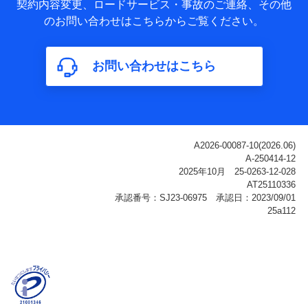
基本情報
契約内容変更、ロードサービス・事故のご連絡、その他
氏名、電話番号、メールアドレス、お客さまの識別子、
のお問い合わせはこちらからご覧ください。
属性、連絡先、dポイントサービスのご利用に関する情
報。例として、dポイントカード番号、性別、年齢、家族
構成、住所、dポイント残高、dポイント利用履歴などが
お問い合わせはこちら
含まれます。
利用情報
当社または株式会社NTTドコモ・フィナンシャルグルー
プが提供する各種サービスなどのご契約・ご利用などに
関する情報。例として、当社または株式会社NTTドコ
モ・フィナンシャルグループが提供する各種サービスの
ご契約状態・ご利用履歴インターネット利用時の行動に
関する情報、アプリケーション利用時の行動に関する情
報、購入されたサービスや商品の名称・購入場所・決済
に関する情報、アンケートの回答に関する情報などが含
まれます。
保険関連サービス情報
当社または株式会社NTTドコモ・フィナンシャルグルー
プが提供する保険関連サービスに関して取得し、又は保
有する情報。例として、見積請求受付時、資料請求受付
時又はユーザー登録受付時に提供いただいた情報（氏
名、住所、生年月日、性別、保険契約者と被保険者の関
係、保険加入の目的、保険商品の内容、保険料、保険料
のお支払方法、車のメーカーや走行距離などの情報、建