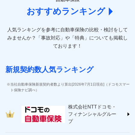
(https://www.aioinissaydowa.co.jp/)
おすすめランキング
アクサ損害保険株式会社 (https://www.axa-
direct.co.jp/)
アニコム損害保険株式会社 (https://www.anicom-
人気ランキングを参考に自動車保険の比較・検討をして
sompo.co.jp/)
東京海上ダイレクト損害保険株式会社 (https://www.e-
みませんか？
「事故対応」や「特典」についても掲載し
design.net/)
ております！
AIG損害保険株式会社 (https://www.aig.co.jp/sonpo)
ＳＢＩ損害保険株式会社
(https://www.sbisonpo.co.jp/)
新規契約数人気ランキング
ジェイアイ傷害火災保険株式会社
(https://www.jihoken.co.jp/)
ソニー損害保険株式会社
当社自動車保険新規契約者数より算出[2026年7月1日現在]（ドコモスマー
(https://www.sonysonpo.co.jp/)
ト保険ナビ調べ）
損害保険ジャパン株式会社 (https://www.sompo-
japan.co.jp/)
株式会社NTTドコモ・
ＳＯＭＰＯダイレクト損害保険株式会社
フィナンシャルグルー
(https://www.sompo-direct.co.jp/)
プ
チューリッヒ保険会社 (https://www.zurich.co.jp/)
東京海上日動火災保険株式会社