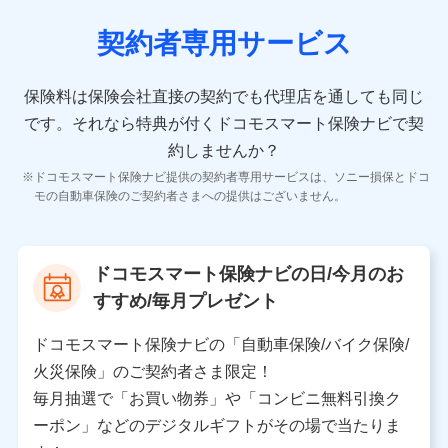
当社又は株式会社NTTドコモが取得し、又は保有する保
険契約に関する情報。例として、保険契約者及び被保険
契約者専用サービス
者の氏名、住所、生年月日、性別、保険契約者と被保険
者の関係、保険加入の目的、保険商品の内容、保険料、
保険料のお支払方法、車のメーカーや走行距離などの情
保険料は保険会社直接の契約でも代理店を通しても同じ
報、建物の構造や築年数などの情報、ペットの種類や年
齢などの情報などが含まれます。
です。
それなら特典が付くドコモスマート保険ナビで契
約しませんか？
【共同して利用する者の範囲】
ドコモスマート保険ナビ提供の契約者専用サービスは、ソニー損保とドコ
当社
モの自動車保険のご契約者さまへの提供はございません。
株式会社NTTドコモ
【利用する者の利用目的】
ドコモスマート保険ナビの日/今月のお
当社又は株式会社NTTドコモが提供する保険関連サービ
すすめ/毎月プレゼント
スにおけるユーザ登録受付および管理のため
当社又は株式会社NTTドコモと取引のあるもしくは委託
を受けている保険会社・提携会社の保険その他に関する
ドコモスマート保険ナビの「自動車保険/バイク保険/
情報を提供するため、また維持管理等の委託業務遂行の
火災保険」のご契約者さま限定！
ため、またそれらに付帯、関連する当社、株式会社NTT
ドコモおよび提携会社のサービスを案内、提供するため
毎月抽選で「お買い物券」や「コンビニ無料引換ク
（各サービスで取得したサービス利用履歴、ウェブサイ
ーポン」などのデジタルギフトがその場で当たりま
トの閲覧履歴、購買履歴、ご契約内容等のパーソナルデ