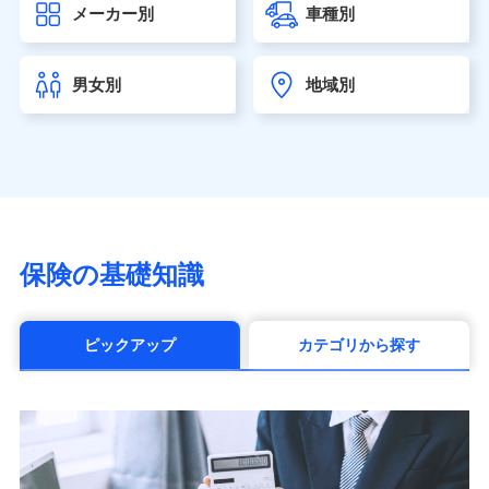
メーカー別
車種別
seimei.co.jp）
チューリッヒ生命保険株式会社
（https://www.zurichlife.co.jp/）
男女別
地域別
東京海上日動あんしん生命保険株式会社
（https://www.tmn-anshin.co.jp/）
なないろ生命保険株式会社
（https://www.nanairolife.co.jp/）
日本生命保険相互会社（https://www.nissay.co.jp）
はなさく生命保険株式会社
（https://www.life8739.co.jp/）
マニュライフ生命保険株式会社
保険の基礎知識
（https://www.manulife.co.jp/）
三井住友海上あいおい生命保険株式会社
（https://www.msa-life.co.jp/）
ピックアップ
カテゴリから探す
メットライフ生命株式会社(https://www.metlife.co.jp/)
メディケア生命保険株式会社
（https://www.medicarelife.com/）
■少額短期保険
株式会社アシロ少額短期保険 (https://kailash.co.jp/)