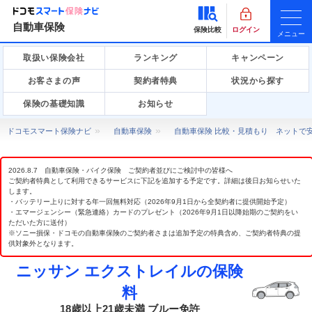
自動車保険
保険比較
ログイン
メニュー
取扱い保険会社
ランキング
キャンペーン
お客さまの声
契約者特典
状況から探す
保険の基礎知識
お知らせ
ドコモスマート保険ナビ
自動車保険
自動車保険 比較・見積もり ネットで
2026.8.7 自動車保険・バイク保険 ご契約者並びにご検討中の皆様へ
ご契約者特典として利用できるサービスに下記を追加する予定です。詳細は後日お知らせいた
します。
・バッテリー上りに対する年一回無料対応（2026年9月1日から全契約者に提供開始予定）
・エマージェンシー（緊急連絡）カードのプレゼント（2026年9月1日以降始期のご契約をい
ただいた方に送付）
※ソニー損保・ドコモの自動車保険のご契約者さまは追加予定の特典含め、ご契約者特典の提
供対象外となります。
ニッサン エクストレイルの保険
料
18歳以上21歳未満 ブルー免許