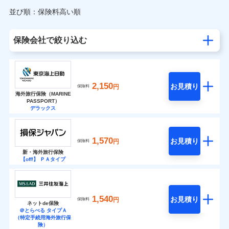
並び順：保険料高い順
保険会社で絞り込む
2,150
お見積り
円
保険料
海外旅行保険（MARINE
PASSPORT）
デラックス
1,570
お見積り
円
保険料
新・海外旅行保険
【off!】 ＰＡタイプ
1,540
お見積り
円
保険料
ネットde保険
＠とらべる タイプＡ
（特定手続用海外旅行保
険）