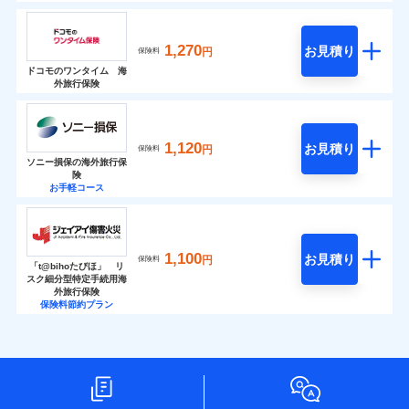
1,270
お見積り
円
保険料
ドコモのワンタイム 海
外旅行保険
1,120
お見積り
円
保険料
ソニー損保の海外旅行保
険
お手軽コース
1,100
お見積り
円
保険料
「t@bihoたびほ」 リ
スク細分型特定手続用海
外旅行保険
保険料節約プラン