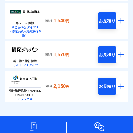
1,540
お見積り
円
保険料
ネットde保険
＠とらべる タイプＡ
（特定手続用海外旅行保
険）
1,570
お見積り
円
保険料
新・海外旅行保険
【off!】 ＰＡタイプ
2,150
お見積り
円
保険料
海外旅行保険（MARINE
PASSPORT）
デラックス