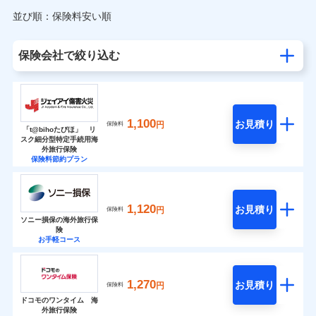
並び順：保険料安い順
保険会社で絞り込む
1,100
お見積り
円
保険料
「t@bihoたびほ」 リ
スク細分型特定手続用海
外旅行保険
保険料節約プラン
1,120
お見積り
円
保険料
ソニー損保の海外旅行保
険
お手軽コース
1,270
お見積り
円
保険料
ドコモのワンタイム 海
外旅行保険