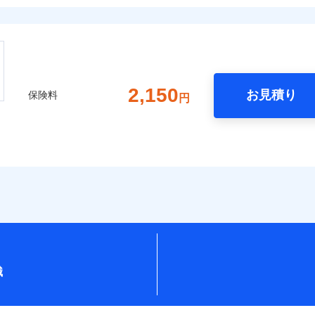
2,150
お見積り
保険料
円
識