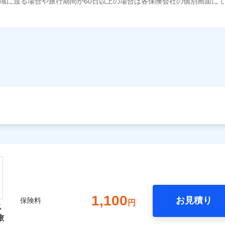
域に渡る場合や旅行期間が60日以上の場合は各保険会社の個別画面に
1,100
お見積り
保険料
円
ス
旅