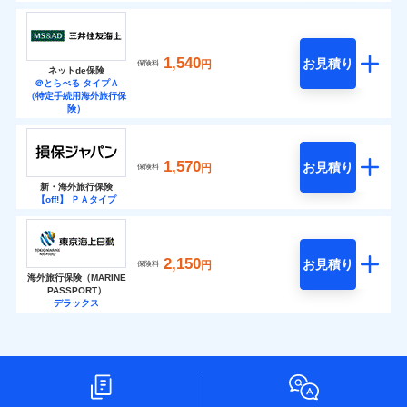
1,540
お見積り
円
保険料
ネットde保険
＠とらべる タイプＡ
（特定手続用海外旅行保
険）
1,570
お見積り
円
保険料
新・海外旅行保険
【off!】 ＰＡタイプ
2,150
お見積り
円
保険料
海外旅行保険（MARINE
PASSPORT）
デラックス