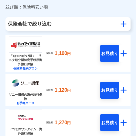
並び順：保険料安い順
保険会社で絞り込む
1,100
お見積り
円
保険料
「t@bihoたびほ」 リ
スク細分型特定手続用海
外旅行保険
保険料節約プラン
1,120
お見積り
円
保険料
ソニー損保の海外旅行保
険
お手軽コース
1,270
お見積り
円
保険料
ドコモのワンタイム 海
外旅行保険