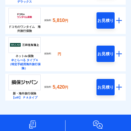
デラックス
5,810
お見積り
円
保険料
ドコモのワンタイム 海
外旅行保険
お見積り
円
保険料
ネットde保険
＠とらべる タイプＡ
（特定手続用海外旅行保
険）
5,420
お見積り
円
保険料
新・海外旅行保険
【off!】 ＰＡタイプ