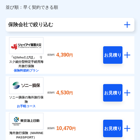
並び順：早く契約できる順
保険会社で絞り込む
4,390
お見積り
円
保険料
「t@bihoたびほ」 リ
スク細分型特定手続用海
外旅行保険
保険料節約プラン
4,530
お見積り
円
保険料
ソニー損保の海外旅行保
険
お手軽コース
10,470
お見積り
円
保険料
海外旅行保険（MARINE
PASSPORT）