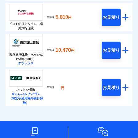
5,810
お見積り
円
保険料
ドコモのワンタイム 海
外旅行保険
10,470
お見積り
円
保険料
海外旅行保険（MARINE
PASSPORT）
デラックス
お見積り
円
保険料
ネットde保険
＠とらべる タイプＡ
（特定手続用海外旅行保
険）