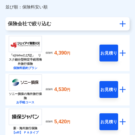
並び順：保険料安い順
保険会社で絞り込む
4,390
お見積り
円
保険料
「t@bihoたびほ」 リ
スク細分型特定手続用海
外旅行保険
保険料節約プラン
4,530
お見積り
円
保険料
ソニー損保の海外旅行保
険
お手軽コース
5,420
お見積り
円
保険料
新・海外旅行保険
【off!】 ＰＡタイプ