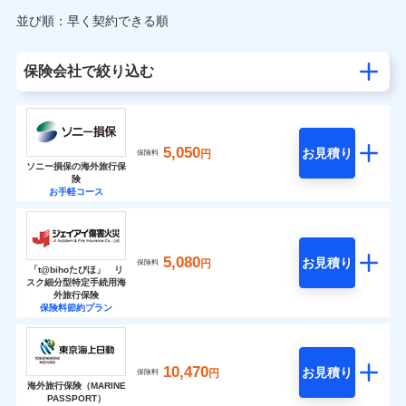
並び順：早く契約できる順
保険会社で絞り込む
5,050
お見積り
円
保険料
ソニー損保の海外旅行保
険
お手軽コース
5,080
お見積り
円
保険料
「t@bihoたびほ」 リ
スク細分型特定手続用海
外旅行保険
保険料節約プラン
10,470
お見積り
円
保険料
海外旅行保険（MARINE
PASSPORT）