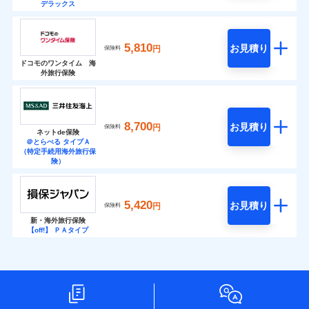
デラックス
5,810
お見積り
円
保険料
ドコモのワンタイム 海
外旅行保険
8,700
お見積り
円
保険料
ネットde保険
＠とらべる タイプＡ
（特定手続用海外旅行保
険）
5,420
お見積り
円
保険料
新・海外旅行保険
【off!】 ＰＡタイプ